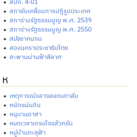
สปก. 4-01
สภาขับเคลื่อนการปฏิรูปประเทศ
สภาร่างรัฐธรรมนูญ พ.ศ. 2539
สภาร่างรัฐธรรมนูญ พ.ศ. 2550
สมัชชาคนจน
สองนคราประชาธิปไตย
สะพานผ่านฟ้าลีลาศ
ห
เหตุการณ์จลาจลแทนทาลัม
หนักแผ่นดิน
หนุมานอาสา
หมดเวลาเกรงใจแล้วครับ
หมู่บ้านทะลุฟ้า