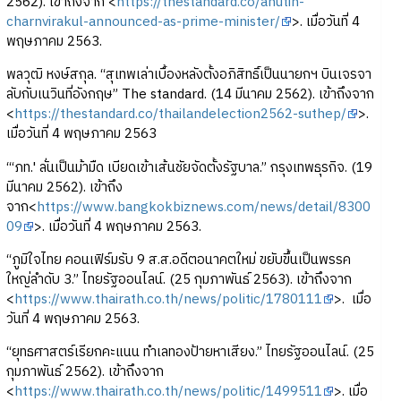
2562). เข้าถึงจาก <
https://thestandard.co/anutin-
charnvirakul-announced-as-prime-minister/
>. เมื่อวันที่ 4
พฤษภาคม 2563.
พลวุฒิ หงษ์สกุล. “สุเทพเล่าเบื้องหลังตั้งอภิสิทธิ์เป็นนายกฯ บินเจรจา
ลับกับเนวินที่อังกฤษ” The standard. (14 มีนาคม 2562). เข้าถึงจาก
<
https://thestandard.co/thailandelection2562-suthep/
>.
เมื่อวันที่ 4 พฤษภาคม 2563
“‘ภท.' ลั่นเป็นม้ามืด เบียดเข้าเส้นชัยจัดตั้งรัฐบาล.” กรุงเทพธุรกิจ. (19
มีนาคม 2562). เข้าถึง
จาก<
https://www.bangkokbiznews.com/news/detail/8300
09
>. เมื่อวันที่ 4 พฤษภาคม 2563.
“ภูมิใจไทย คอนเฟิร์มรับ 9 ส.ส.อดีตอนาคตใหม่ ขยับขึ้นเป็นพรรค
ใหญ่ลำดับ 3.” ไทยรัฐออนไลน์. (25 กุมภาพันธ์ 2563). เข้าถึงจาก
<
https://www.thairath.co.th/news/politic/1780111
>. เมื่อ
วันที่ 4 พฤษภาคม 2563.
“ยุทธศาสตร์เรียกคะแนน ทำเลทองป้ายหาเสียง.” ไทยรัฐออนไลน์. (25
กุมภาพันธ์ 2562). เข้าถึงจาก
<
https://www.thairath.co.th/news/politic/1499511
>. เมื่อ