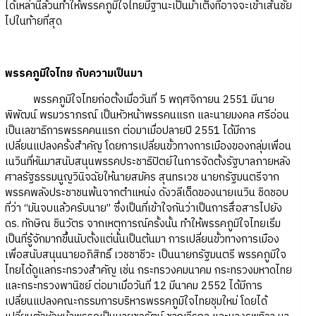
ได้เหล่านี้ล้วนทำให้พรรคภูมิใจไทยมีฐานะเป็นม้าเต็งที่อาจจะเข้าเส้นชัย
ไปในท้ายที่สุด
พรรคภูมิใจไทย กับความเป็นมา
พรรคภูมิใจไทยก่อตั้งเมื่อวันที่ 5 พฤศจิกายน 2551 มีนาย
พิพัฒน์ พรมวราภรณ์ เป็นหัวหน้าพรรคนแรก และนายมงคล ศรีอ่อน
เป็นเลขาธิการพรรคคนแรก ต่อมาเมื่อปลายปี 2551 ได้มีการ
เปลี่ยนแปลงครั้งสำคัญ โดยการเปลี่ยนขั้วทางการเมืองของกลุ่มเพื่อน
เนวินที่หันมาสนับสนุนพรรคประชาธิปัตย์ในการจัดตั้งรัฐบาลภายหลัง
ศาลรัฐธรรมนูญวินิจฉัยให้นายสมัคร สุนทรเวช นายกรัฐมนตรีจาก
พรรคพลังประชาชนพ้นจากตำแหน่ง ดังวลีเด็ดของนายเนวิน ชิดชอบ
ที่ว่า “มันจบแล้วครับนาย” ซึ่งเป็นที่เข้าใจกันว่าเป็นการสื่อสารไปยัง
ดร. ทักษิณ ชินวัตร จากเหตุการณ์ครั้งนั้น ทำให้พรรคภูมิใจไทยเริ่ม
เป็นที่รู้จักมากขึ้นนับตั้งแต่นั้นเป็นต้นมา การเปลี่ยนขั้วทางการเมือง
เพื่อสนับสนุนนายอภิสิทธิ์ เวชชาชีวะ เป็นนายกรัฐมนตรี พรรคภูมิใจ
ไทยได้ดูแลกระทรวงสำคัญ เช่น กระทรวงคมนาคม กระทรวงมหาดไทย
และกระทรวงพานิชย์ ต่อมาเมื่อวันที่ 12 มีนาคม 2552 ได้มีการ
เปลี่ยนแปลงคณะกรรมการบริหารพรรคภูมิใจไทยชุมใหม่ โดยได้