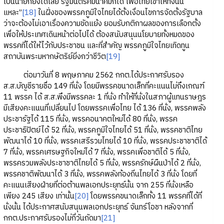
เป็นนายกยังได้เลย รัฐมนตรีคมนาคมก็ได้ เพื่อไทยเขาให้ทั้งนั้น
แหละ”
[18]
ในฝั่งของพรรคภูมิใจไทยได้ตั้งเงื่อนไขการจัดตั้งรัฐบาล
ว่าจะต้องไม่เอาเรื่องความขัดแย้ง ยอมรับกติกาผลของการเลือกตั้ง
เพื่อให้ประเทศเดินหน้าต่อไปได้ ต้องสนับสนุนนโยบายทั้งหมดของ
พรรคที่ได้ให้ไว้กับประชาชน และที่สำคัญ พรรคภูมิใจไทยเทิดทูน
สถาบันพระมหากษัตริย์ยิ่งกว่าชีวิต
[19]
ต่อมาวันที่ 8 พฤษภาคม 2562 กกต.ได้ประกาศรับรอง
ส.ส.บัญชีรายชื่อ 149 ที่นั่ง โดยมีพรรคขนาดเล็กที่คะแนนไม่ถึงเกณฑ์
11 พรรค ได้ ส.ส.พึงมีพรรคละ 1 ที่นั่ง ทำให้ที่นั่งในสภาผู้แทนราษฎร
มีเสียงคะแนนที่เปลี่ยนไป โดยพรรคเพื่อไทย ได้ 136 ที่นั่ง, พรรคพลัง
ประชารัฐได้ 115 ที่นั่ง, พรรคอนาคตใหม่ได้ 80 ที่นั่ง, พรรค
ประชาธิปัตย์ได้ 52 ที่นั่ง, พรรคภูมิใจไทยได้ 51 ที่นั่ง, พรรคชาติไทย
พัฒนาได้ 10 ที่นั่ง, พรรคเสรีรวมไทยได้ 10 ที่นั่ง, พรรคประชาชาติได้
7 ที่นั่ง, พรรคเศรษฐกิจใหม่ได้ 7 ที่นั่ง, พรรคเพื่อชาติได้ 5 ที่นั่ง,
พรรครวมพลังประชาชาติไทยได้ 5 ที่นั่ง, พรรครักษ์ผืนป่าได้ 2 ที่นั่ง,
พรรคชาติพัฒนาได้ 3 ที่นั่ง, พรรคพลังท้องถิ่นไทยได้ 3 ที่นั่ง โดยที่
คะแนนเสียงฝ่ายที่ต่อต้านพลเอกประยุทธ์นั้น จาก 255 ที่นั่งเหลือ
เพียง 245 เสียง เท่านั้น
[20]
โดยพรรคขนาดเล็กทั้ง 11 พรรคที่ได้ที่
นั่งนั้น ได้ประกาศสนับสนุนพลเอกประยุทธ์ จันทร์โอชา หลังจากที่
กกต.ประกาศรับรองไม่กี่วันถัดมา
[21]