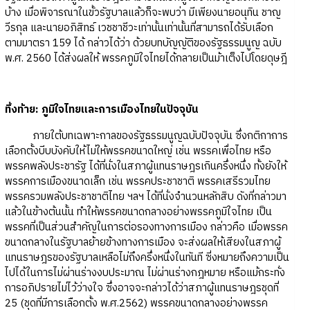
บ้าง เมื่อพิจารณาในขั้วรัฐบาลแล้วก็จะพบว่า มีเพียงนายอนุทิน ชาญ
วีรกุล และนายอภิสิทธ์ เวชชาชีวะเท่านั้นเท่านั้นที่สามารถได้รับเลือก
ตามมาตรา 159 ได้ กล่าวได้ว่า ด้วยบทบัญญัติของรัฐธรรมนูญ ฉบับ
พ.ศ. 2560 ได้ส่งผลให้ พรรคภูมิใจไทยได้กลายเป็นม้าเต็งไปโดยดุษฎี
ทิ้งท้าย: ภูมิใจไทยและการเมืองไทยในปัจจุบัน
ภายใต้บทเฉพาะกาลของรัฐธรรมนูญฉบับปัจจุบัน ซึ่งกติกาการ
เลือกตั้งบีบบังคับให้ไม่ให้พรรคขนาดใหญ่ เช่น พรรคเพื่อไทย หรือ
พรรคพลังประชารัฐ ได้ที่นั่งในสภาผู้แทนราษฎรเกินครึ่งหนึ่ง ทั้งยังให้
พรรคการเมืองขนาดเล็ก เช่น พรรคประชาชาติ พรรคเสรีรวมไทย
พรรครวมพลังประชาชาติไทย ฯลฯ ได้ที่นั่งจำนวนหลักสิบ ดังที่กล่าวมา
แล้วในข้างต้นนั้น ทำให้พรรคขนาดกลางอย่างพรรคภูมิใจไทย เป็น
พรรคที่เป็นส่วนสำคัญในการต่อรองทางการเมือง กล่าวคือ เมื่อพรรค
ขนาดกลางในรัฐบาลย้ายข้างทางการเมือง จะส่งผลให้เสียงในสภาผู้
แทนราษฎรของรัฐบาลเหลือไม่ถึงครึ่งหนึ่งในทันที ซี่งหมายถึงความเป็น
ไปได้ในการไม่ผ่านร่างงบประมาณ ไม่ผ่านร่างกฎหมาย หรือแม้กระทั่ง
การอภิปรายไม่ไว้ว่างใจ ซึ่งอาจจะกล่าวได้ว่าสภาผู้แทนราษฎรชุดที่
25 (ชุดที่มีการเลือกตั้ง พ.ศ.2562) พรรคขนาดกลางอย่างพรรค