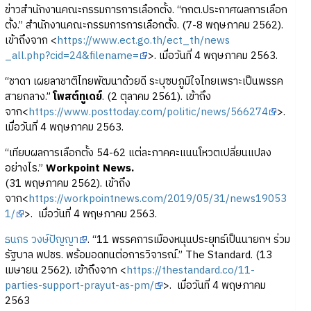
ข่าวสำนักงานคณะกรรมการการเลือกตั้ง. “กกต.ประกาศผลการเลือก
ตั้ง.” สำนักงานคณะกรรมการการเลือกตั้ง. (7-8 พฤษภาคม 2562).
เข้าถึงจาก <
https://www.ect.go.th/ect_th/news
_all.php?cid=24&filename=
>. เมื่อวันที่ 4 พฤษภาคม 2563.
“ชาดา เผยลาชาติไทยพัฒนาด้วยดี ระบุซบภูมิใจไทยเพราะเป็นพรรค
สายกลาง.”
โพสต์ทูเดย์
. (2 ตุลาคม 2561). เข้าถึง
จาก<
https://www.posttoday.com/politic/news/566274
>.
เมื่อวันที่ 4 พฤษภาคม 2563.
“เทียบผลการเลือกตั้ง 54-62 แต่ละภาคคะแนนโหวตเปลี่ยนแปลง
อย่างไร.”
Workpoint News.
(31 พฤษภาคม 2562). เข้าถึง
จาก<
https://workpointnews.com/2019/05/31/news19053
1/
>. เมื่อวันที่ 4 พฤษภาคม 2563.
ธนกร วงษ์ปัญญา
. “11 พรรคการเมืองหนุนประยุทธ์เป็นนายกฯ ร่วม
รัฐบาล พปชร. พร้อมอดทนต่อการวิจารณ์.” The Standard. (13
เมษายน 2562). เข้าถึงจาก <
https://thestandard.co/11-
parties-support-prayut-as-pm/
>. เมื่อวันที่ 4 พฤษภาคม
2563