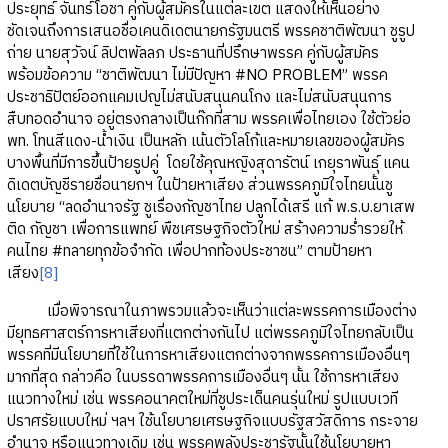
ประยุทธ์ จันทร์โอชา คู่กับผู้สมัครในแต่ละเขต แสดงให้เห็นอย่าง
ชัดเจนถึงการเสนอชื่อเคนดิเดตนายกรัฐมนตรี พรรคชาติพัฒนา ชูรูป
ถ่าย นายสุวัจน์ ลิปตพัลลภ ประธานที่ปรึกษาพรรค คู่กับผู้สมัคร
พร้อมข้อความ “ชาติพัฒนา ไม่มีปัญหา #NO PROBLEM” พรรค
ประชาธิปัตย์ออกแคมเปญไม่สนับสนุนคนโกง และไม่สนับสนุนการ
สืบทอดอำนาจ อยู่ตรงกลางเป็นก๊กที่สาม พรรคเพื่อไทยเอง ใช้ตัวย่อ
พท. โทนสีแดง-น้ำเงิน เป็นหลัก เน้นตัวโลโก้และหมายเลขของผู้สมัคร
บางพื้นที่มีการขึ้นป้ายรูปคู่ โดยใช้คุณหญิงสุดารัตน์ เกยุราพันธุ์ แคน
ดิเดตบัญชีรายชื่อนายกฯ ในป้ายหาเสียง ส่วนพรรคภูมิใจไทยนั้นชู
นโยบาย “ลดอำนาจรัฐ ชูเรื่องกัญชาไทย ปลูกได้เสรี แก้ พ.ร.บ.ยาเสพ
ติด กัญชา เพื่อการแพทย์ พืชเศรษฐกิจตัวใหม่ สร้างความร่ำรวยให้
คนไทย #ทลายทุกข้อจำกัด เพื่อปากท้องประชาชน” ตามป้ายหา
เสียง
[8]
เมื่อพิจารณาในภาพรวมแล้วจะเห็นว่าแต่ละพรรคการเมืองต่าง
มียุทธศาสตร์การหาเสียงที่แตกต่างกันไป แต่พรรคภูมิใจไทยกลับเป็น
พรรคที่มีนโยบายที่ใช้ในการหาเสียงแตกต่างจากพรรคการเมืองอื่นๆ
มากที่สุด กล่าวคือ ในบรรดาพรรคการเมืองอื่นๆ นั้น ใช้การหาเสียง
แนวทางใหม่ เช่น พรรคอนาคตใหม่ที่ชูประเด็นคนรุ่นใหม่ รูปแบบเวที
ปราศรัยแบบใหม่ ฯลฯ ใช้นโยบายเศรษฐกิจแบบรัฐสวัสดิการ กระจาย
อำนาจ หรือแนวทางเดิม เช่น พรรคพลังประชารัฐนั้นใช้นโยบายหา