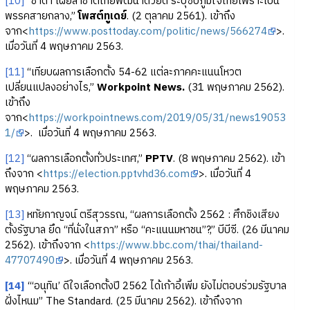
[10]
“ชาดา เผยลาชาติไทยพัฒนาด้วยดี ระบุซบภูมิใจไทยเพราะเป็น
พรรคสายกลาง,”
โพสต์ทูเดย์
. (2 ตุลาคม 2561). เข้าถึง
จาก<
https://www.posttoday.com/politic/news/566274
>.
เมื่อวันที่ 4 พฤษภาคม 2563.
[11]
“เทียบผลการเลือกตั้ง 54-62 แต่ละภาคคะแนนโหวต
เปลี่ยนแปลงอย่างไร,”
Workpoint News.
(31 พฤษภาคม 2562).
เข้าถึง
จาก<
https://workpointnews.com/2019/05/31/news19053
1/
>. เมื่อวันที่ 4 พฤษภาคม 2563.
[12]
“ผลการเลือกตั้งทั่วประเทศ,”
PPTV
. (8 พฤษภาคม 2562). เข้า
ถึงจาก <
https://election.pptvhd36.com
>. เมื่อวันที่ 4
พฤษภาคม 2563.
[13]
หทัยกาญจน์ ตรีสุวรรณ, “ผลการเลือกตั้ง 2562 : ศึกชิงเสียง
ตั้งรัฐบาล ยึด “ที่นั่งในสภา” หรือ “คะแนนมหาชน”?,” บีบีซี. (26 มีนาคม
2562). เข้าถึงจาก <
https://www.bbc.com/thai/thailand-
47707490
>. เมื่อวันที่ 4 พฤษภาคม 2563.
[14]
“‘อนุทิน’ ดีใจเลือกตั้งปี 2562 ได้เก้าอี้เพิ่ม ยังไม่ตอบร่วมรัฐบาล
ฝั่งไหนม” The Standard. (25 มีนาคม 2562). เข้าถึงจาก