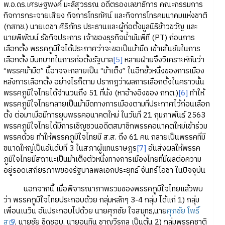
พ.อ.ดร.เศรษฐพงค์ มะลิสุวรรณ อดีตรองเลขาธิการ คณะกรรมการ
กิจการกระจายเสียง กิจการโทรทัศน์ และกิจการโทรคมนาคมแห่งชาติ
(กสทช.) นายเดชา ศิริภัทร ประธานและผู้ก่อตั้งมูลนิธิข้าวขวัญ และ
นายพิพัฒน์ รัชกิจประการ เจ้าของธุรกิจน้ำมันพีที (PT) ก่อนการ
เลือกตั้ง พรรคภูมิใจได้ประกาศว่าจะขอเป็นม้ามืด เข้าเส้นชัยในการ
เลือกตั้ง มีบทบาทในการก่อตั้งรัฐบาล
[5]
หลายฝ่ายจึงวิเคราะห์กันว่า
“พรรคม้ามืด” นี้อาจจะกลายเป็น “ม้าเต็ง” ในอีกขั้วหนึ่งของการเมือง
หลังการเลือกตั้ง อย่างไรก็ตาม ปรากฎว่าผลการเลือกตั้งในคราวนั้น
พรรคภูมิใจไทยได้จำนวนถึง 51 ที่นั่ง (หาอ้างอิงของ กกต.)
[6]
ทำให้
พรรคภูมิใจไทยกลายเป็นม้ามืดทางการเมืองตามที่ประกาศไว้ก่อนเลือก
ตั้ง ต่อมาเมื่อมีการยุบพรรคอนาคตใหม่ ในวันที่ 21 กุมภาพันธ์ 2563
พรรคภูมิใจไทยได้มีการเชิญชวนอดีตสมาชิกพรรคอนาคตใหม่เข้าร่วม
พรรคด้วย ทำให้พรรคภูมิใจไทยมี ส.ส. ถึง 61 คน กลายเป็นพรรคที่มี
ขนาดใหญ่เป็นอันดับที่ 3 ในสภาผู้แทนราษฎร
[7]
อันส่งผลให้พรรค
ภูมิใจไทยมีสถานะเป็นม้าเต็งตัวหนึ่งทางการเมืองไทยที่มีผลต่อความ
อยู่รอดเสถียรภาพของรัฐบาลพลเอกประยุทธ์ จันทร์โอชา ในปัจจุบัน
นอกจากนี้ เมื่อพิจารณาภาพรวมของพรรคภูมิใจไทยแล้วพบ
ว่า พรรคภูมิใจไทยประกอบด้วย กลุ่มหลักๆ 3-4 กลุ่ม ได้แก่ 1) กลุ่ม
เพื่อนเนวิน อันประกอบไปด้วย นายศุภชัย ใจสมุทธ,นาย
ศุภชัย โพธิ์
สุ
, นายชัย ชิดชอบ, นายอนุทิน ชาญวีรกุล เป็นต้น 2) กลุ่มพรรคชาติ