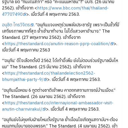
รัฐบาล ยึด “ที่นั่งในสภา” หรือ “คะแนนมหาชน”?.” บีบีซี. (26 มีนาคม
2562). เข้าถึงจาก <
https://www.bbc.com/thai/thailand-
47707490
>. เมื่อวันที่ 4 พฤษภาคม 2563.
อนุชิต ไกรวิจิตร
. “อนุทินแจงเหตุร่วมพลังประชารัฐ เพราะเป็นขั้วที่มี
เสถียรภาพมากที่สุด ย้ำเข้ามาทำงาน ไม่ได้แสวงหาอำนาจ.” The
Standard. (27 พฤษภาคม 2562). เข้าถึงจาก
<
https://thestandard.co/anutin-reason-pprp-coalition/
>.
เมื่อวันที่ 4 พฤษภาคม 2563
“‘อนุทิน’ ดีใจเลือกตั้งปี 2562 ได้เก้าอี้เพิ่ม ยังไม่ตอบร่วมรัฐบาลฝั่งไห
นม” The Standard. (25 มีนาคม 2562). เข้าถึงจาก
<
https://thestandard.co/thailandelection2562-
bhumjaithai-party-9/
>. เมื่อวันที่ 4 พฤษภาคม 2563.
“อนุทินเนื้อหอม 6 ทูตต่างชาติเข้าพบ คาดถกสถานการณ์บ้านเมือง.”
The Standard. (26 เมษายน 2562). เข้าถึงจาก
<
https://thestandard.co/internayional-ambassador-visit-
anutin-charnvirakul/
>. เมื่อวันที่ 4 พฤษภาคม 2563.
“อนุทินยังไม่คุยกับฝ่ายไหนตั้งรัฐบาล ย้ำเงื่อนไขเทิดทูนสถาบันฯ-ต้อง
หนุนทุกนโยบายของพรรค.” The Standard. (4 เมษายน 2562). เข้า