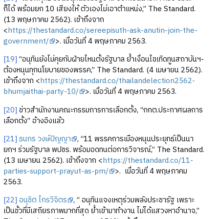
ก็ได้ พร้อมยก 10 เสียงให้ ตัวเองไม่เอาตำแหน่ง,” The Standard.
(13 พฤษภาคม 2562). เข้าถึงจาก
<
https://thestandard.co/sereepisuth-ask-anutin-join-the-
government/
>. เมื่อวันที่ 4 พฤษภาคม 2563.
[19]
“อนุทินยังไม่คุยกับฝ่ายไหนตั้งรัฐบาล ย้ำเงื่อนไขเทิดทูนสถาบันฯ-
ต้องหนุนทุกนโยบายของพรรค,” The Standard. (4 เมษายน 2562).
เข้าถึงจาก <
https://thestandard.co/thailandelection2562-
bhumjaithai-party-10/
>. เมื่อวันที่ 4 พฤษภาคม 2563.
[20]
ข่าวสำนักงานคณะกรรมการการเลือกตั้ง, “กกต.ประกาศผลการ
เลือกตั้ง” อ้างอิงแล้ว
[21]
ธนกร วงษ์ปัญญา
, “11 พรรคการเมืองหนุนประยุทธ์เป็นนา
ยกฯ ร่วมรัฐบาล พปชร. พร้อมอดทนต่อการวิจารณ์,” The Standard.
(13 เมษายน 2562). เข้าถึงจาก <
https://thestandard.co/11-
parties-support-prayut-as-pm/
>. เมื่อวันที่ 4 พฤษภาคม
2563.
[22]
อนุชิต ไกรวิจิตร
, “ อนุทินแจงเหตุร่วมพลังประชารัฐ เพราะ
เป็นขั้วที่มีเสถียรภาพมากที่สุด ย้ำเข้ามาทำงาน ไม่ได้แสวงหาอำนาจ,”