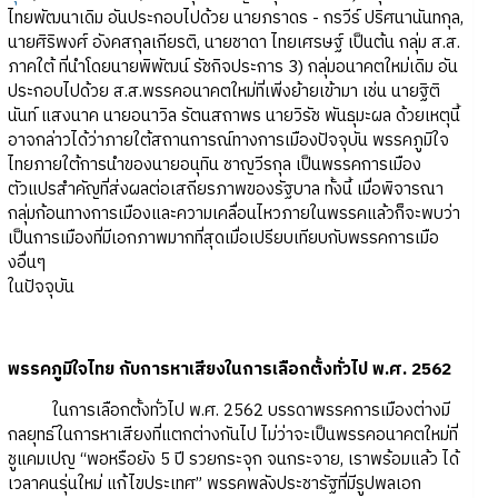
ไทยพัฒนาเดิม อันประกอบไปด้วย นายภราดร - กรวีร์ ปริศนานันทกุล,
นายศิริพงศ์ อังคสกุลเกียรติ, นายชาดา ไทยเศรษฐ์ เป็นต้น กลุ่ม ส.ส.
ภาคใต้ ที่นำโดยนายพิพัฒน์ รัชกิจประการ 3) กลุ่มอนาคตใหม่เดิม อัน
ประกอบไปด้วย ส.ส.พรรคอนาคตใหม่ที่เพิ่งย้ายเข้ามา เช่น นายฐิติ
นันท์ แสงนาค นายอนาวิล รัตนสถาพร นายวิรัช พันธุมะผล ด้วยเหตุนี้
อาจกล่าวได้ว่าภายใต้สถานการณ์ทางการเมืองปัจจุบัน พรรคภูมิใจ
ไทยภายใต้การนำของนายอนุทิน ชาญวีรกุล เป็นพรรคการเมือง
ตัวแปรสำคัญที่ส่งผลต่อเสถียรภาพของรัฐบาล ทั้งนี้ เมื่อพิจารณา
กลุ่มก้อนทางการเมืองและความเคลื่อนไหวภายในพรรคแล้วก็จะพบว่า
เป็นการเมืองที่มีเอกภาพมากที่สุดเมื่อเปรียบเทียบกับพรรคการเมือ
งอื่นๆ
ในปัจจุบัน
พรรคภูมิใจไทย กับการหาเสียงในการเลือกตั้งทั่วไป พ.ศ. 2562
ในการเลือกตั้งทั่วไป พ.ศ. 2562 บรรดาพรรคการเมืองต่างมี
กลยุทธ์ในการหาเสียงที่แตกต่างกันไป ไม่ว่าจะเป็นพรรคอนาคตใหม่ที่
ชูแคมเปญ “พอหรือยัง 5 ปี รวยกระจุก จนกระจาย, เราพร้อมแล้ว ได้
เวลาคนรุ่นใหม่ แก้ไขประเทศ” พรรคพลังประชารัฐที่มีรูปพลเอก