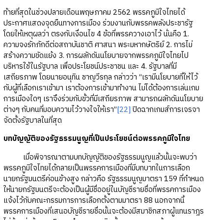
ท้ายที่สุดในช่วงปลายเดือนพฤษภาคม 2562 พรรคภูมิใจไทยได้
ประกาศแสดงจุดยืนทางการเมือง ร่วมงานกับพรรคพลังประชารัฐ
โดยให้เหตุผลว่า ตรงกับเงื่อนไข 4 ข้อที่พรรควางเอาไว้ นั่นคือ 1.
ความจงรักภักดีต่อสถาบันชาติ ศาสนา พระมหากษัตริย์ 2. การไม่
สร้างความขัดแย้ง 3. การผลักดันนโยบายจากพรรคภูมิใจไทยไป
บริหารใช้ในรัฐบาล เพื่อประโยชน์ประชาชน และ 4. รัฐบาลที่มี
เสถียรภาพ โดยนายอนุทิน ชาญวีรกุล กล่าวว่า “เรามีนโยบายที่ให้ไว้
กับผู้ที่เลือกเราเข้ามา เราต้องการเข้ามาทำงาน ไม่ได้ต้องการเล่นเกม
การเมืองใดๆ เราจึงร่วมกับขั้วที่มีเสถียรภาพ สามารถผลักดันนโยบาย
ต่างๆ กับคนที่มอบความไว้วางใจให้เรา”
[22]
ปิดฉากเกมส์การเจรจา
จัดตั้งรัฐบาลในที่สุด
บทบัญญัติของรัฐธรรมนูญที่เป็นประโยชน์ต่อพรรคภูมิใจไทย
เมื่อพิจารณาตามบทบัญญัติของรัฐธรรมนูญแล้วนั้นจะพบว่า
พรรคภูมิใจไทยได้กลายเป็นพรรคการเมืองที่มีบทบาทในการเลือก
นายกรัฐมนตรีค่อนข้างสูง กล่าวคือ รัฐธรรมนูญมาตรา 159 ที่กำหนด
ให้นายกรัฐมนตรีจะต้องเป็นผู้มีชื่ออยู่ในบัญชีรายชื่อที่พรรคการเมือง
แจ้งไว้กับคณะกรรมการการเลือกตั้งตามมาตรา 88 นอกจากนี้
พรรคการเมืองที่เสนอบัญชีรายชื่อนั้นจะต้องมีสมาชิกสภาผู้แทนราฎร