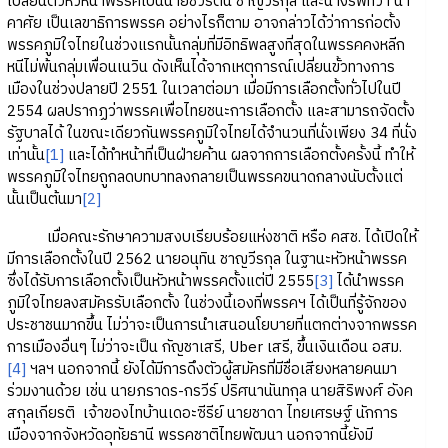
เปลี่ยนตัวหัวหน้าพรรคเป็นนายชวรัตน์ ชาญวีรกุล และนางรพทิวา นา
คาศัย เป็นเลขาธิการพรรค อย่างไรก็ตาม อาจกล่าวได้ว่าการก่อตั้ง
พรรคภูมิใจไทยในช่วงแรกนั้นกลุ่มที่มีอิทธิพลสูงที่สุดในพรรคคงหลีก
หนีไม่พ้นกลุ่มเพื่อนเนวิน ดังเห็นได้จากเหตุการณ์เปลี่ยนขั้วทางการ
เมืองในช่วงปลายปี 2551 ในเวลาต่อมา เมื่อมีการเลือกตั้งทั่วไปในปี
2554 ผลปรากฏว่าพรรคเพื่อไทยชนะการเลือกตั้ง และสามารถจัดตั้ง
รัฐบาลได้ ในขณะเดียวกันพรรคภูมิใจไทยได้จำนวนที่นั่งเพียง 34 ที่นั่ง
เท่านั้น
[1]
และได้ทำหน้าที่เป็นฝ่ายค้าน ผลจากการเลือกตั้งครั้งนี้ ทำให้
พรรคภูมิใจไทยถูกลดบทบาทลงกลายเป็นพรรคขนาดกลางนับตั้งแต่
นั้นเป็นต้นมา
[2]
เมื่อคณะรักษาความสงบเรียบร้อยแห่งชาติ หรือ คสช. ได้เปิดให้
มีการเลือกตั้งในปี 2562 นายอนุทิน ชาญวีรกุล ในฐานะหัวหน้าพรรค
ซึ่งได้รับการเลือกตั้งเป็นหัวหน้าพรรคตั้งแต่ปี 2555
[3]
ได้นำพรรค
ภูมิใจไทยลงสมัครรับเลือกตั้ง ในช่วงนี้เองที่พรรคฯ ได้เป็นที่รู้จักของ
ประชาชนมากขึ้น ไม่ว่าจะเป็นการนำเสนอนโยบายที่แตกต่างจากพรรค
การเมืองอื่นๆ ไม่ว่าจะเป็น กัญชาเสรี, Uber เสรี, ขึ้นเงินเดือน อสม.
[4]
ฯลฯ นอกจากนี้ ยังได้มีการดึงตัวผู้สมัครที่มีชื่อเสียงหลายคนมา
ร่วมงานด้วย เช่น นายภราดร-กรวีร์ ปริศนานันทกุล นายสิริพงศ์ อังค
สกุลเกียรติ เจ้าของไทบ้านเดอะซีรีย์ นายชาดา ไทยเศรษฐ์ นักการ
เมืองจากจังหวัดอุทัยธานี พรรคชาติไทยพัฒนา นอกจากนี้ยังมี