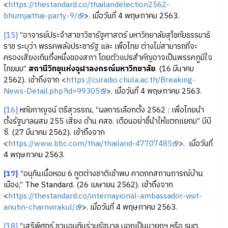
<
https://thestandard.co/thailandelection2562-
bhumjaithai-party-9/
>. เมื่อวันที่ 4 พฤษภาคม 2563.
[15]
“อาจารย์ประจำสาขาวิชารัฐศาสตร์ มหาวิทยาลัยสุโขทัยธรรมาธิ
ราช ระบุว่า พรรคพลังประชารัฐ และ เพื่อไทย ต่างไม่สามารถที่จะ
ครองเสียงเกินกึ่งหนึ่งของสภา โดยตัวแปรสำคัญอาจเป็นพรรคภูมิใจ
ไทยมม”
สถานีวิทยุแห่งจุฬาลงกรณ์มหาวิทยาลัย
. (16 มีนาคม
2562). เข้าถึงจาก <
https://curadio.chula.ac.th/Breaking-
News-Detail.php?id=99305
>. เมื่อวันที่ 4 พฤษภาคม 2563.
[16]
หทัยกาญจน์ ตรีสุวรรณ, “ผลการเลือกตั้ง 2562 : เพื่อไทยนำ
ตั้งรัฐบาลผสม 255 เสียง ด้าน คสช. เตือนอย่าชี้นำให้แตกแยกม” บีบี
ซี. (27 มีนาคม 2562). เข้าถึงจาก
<
https://www.bbc.com/thai/thailand-47707485
>. เมื่อวันที่
4 พฤษภาคม 2563.
[17]
“อนุทินเนื้อหอม 6 ทูตต่างชาติเข้าพบ คาดถกสถานการณ์บ้าน
เมือง,” The Standard. (26 เมษายน 2562). เข้าถึงจาก
<
https://thestandard.co/internayional-ambassador-visit-
anutin-charnvirakul/
>. เมื่อวันที่ 4 พฤษภาคม 2563.
[18]
“เสรีพิศุทธ์ ชวนอนุทินร่วมรัฐบาล บอกเป็นนายกฯ หรือ รมต.