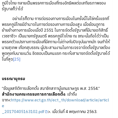
ภูมิใจไทย กลายเป็นพรรคการเมืองที่ทรงอิทธิพลต่อเสถียรภาพของ
รัฐบาลก็ว่าได้
อย่างไรก็ตาม การต่อรองทางการเมืองในครั้งนี้ไม่ใช่ครั้งแรกที่
พรรคภูมิไทยมีอำนาจในการต่อรองทางการเมืองสูง เมื่อย้อนดูการ
ย้ายข้างทางการเมืองเมื่อปี 2551 ในการจัดตั้งรัฐบาลที่มีนายอภิสิทธิ์
เวชชาชีวะ เป็นนายกรัฐมนตรี พรรคภูมิใจไทย ณ ขณะนั้นถือได้ว่าเป็น
พรรคตัวแปรทางการเมืองที่มีสถานะไม่ต่างกับปัจจุบันมากนัก จนทำให้
นายสุเทพ เทือกสุบรรณ ผู้ประสานงานในการเจรจาจัดตั้งรัฐบาลต้อง
พูดคุยกับนายเนวิน ชิดชอบเป็นคนแรก กระทั่งสามารถจัดตั้งรัฐบาลได้
ในที่สุด
[25]
บรรณานุกรม
“ข้อมูลสถิติการเลือกตั้ง สมาชิกสภาผู้แทนราษฎร พ.ส. 2554.”
สำนักงานคณะกรรมการการเลือกตั้ง
. เข้าถึง
จาก<
https://www.ect.go.th/ect_th/download/article/articl
e
_20170405163102.pdf
>. เมื่อวันที่ 4 พฤษภาคม 2563.