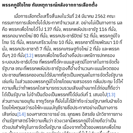
พรรคภูมิใจไทย กับเหตุการณ์หลังจากการเลือกตั้ง
เมื่อการเลือกตั้งเสร็จสิ้นลงในวันที่ 24 มีนาคม 2562 คณะ
กรรมการการเลือกตั้งได้ประกาศจำนวนส.ส. อย่างไม่เป็นทางการ ผล
คือ พรรคเพื่อไทยได้ไป 137 ที่นั่ง, พรรคพลังประชารัฐ 116 ที่นั่ง,
พรรคอนาคตใหม่ 80 ที่นั่ง, พรรคประชาธิปัตย์ 52 ที่นั่ง, พรรคภูมิใจ
ไทย 51 ที่นั่ง, พรรคเสรีรวมไทย 10 ที่นั่ง, พรรคชาติไทยพัฒนา 10 ที่
นั่ง, พรรคประชาชาติ 7 ที่นั่ง, พรรคเศรษฐกิจใหม่ 2 ที่นั่ง และพรรค
อื่นๆ 20 ที่นั่ง
[12]
พรรคเพื่อไทยจึงอ้างถึงประเพณีการปกครอง
ระบอบประชาธิปไตย ที่พรรคที่ได้คะแนนสูงสุดมีโอกาสในการจัดตั้ง
รัฐบาล ขณะที่พรรคพลังประชารัฐเองก็อ้างจำนวนคะแนนโหวตของ
ประชาชนที่พรรคของตนได้รับมากที่สุดเป็นเหตุผลในการจัดตั้งรัฐบาล
เช่นกัน ในส่วนของพรรคภูมิใจไทยโดยนายสรอรรถ กลิ่นประทุม ได้ให้
ความเห็นว่าถ้าพรรคใดสามารถรวบรวมเสียงข้างมากได้ก่อนก็ถือว่า
ได้เป็นรัฐบาล ไม่จำเป็นต้องเป็นพรรคที่ได้อันดับที่ 1 เสมอไป
[13]
ส่วนทางนายอนุทิน ชาญวีรกุล ก็ยังไม่ได้มีท่าทีจะร่วมรัฐบาลกับฝ่ายใด
โดยให้เหตุผลว่ารอให้คะแนนบัญชีรายชื่อประกาศอย่างเป็นทางการ
เสียก่อน
[14]
รองศาสตราจารย์ ดร. ยุทธพร อิสรชัย นักวิชาการทาง
ด้านรัฐศาสตร์ให้ความเห็นว่า ช่วงเวลานี้พรรคภูมิใจไทยถือว่าเป็น
ตัวแปรสำคัญในการจัดตั้งรัฐบาล เนื่องจากทั้วขั้วของพรรคเพื่อไทย