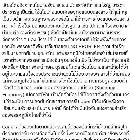
เสียงโดยอิงจากนโยบายรัฐบาล เช่น บัตรสวัสดิการแห่งรัฐ, มารดา
ประชารัฐ เป็นต้น ใช้นโยบายแบบเศรษฐกิจแบบบนลงล่าง ให้ทุนใหญ่
เป็นตัวนำทางเศรษฐกิจ พรรคเพื่อไทยที่ใช้การหาเสียงแบบอิงผลงาน
ความสำเร็จในสมัยที่ตนเองเคยเป็นรัฐบาล เช่น เปิดเวทีที่โรงพยาบาล
บ้านแพ้ว (องค์กรมหาชน) ซึ่งถือเป็นต้นแบบโรงพยาบาลที่บริหาร
จัดการด้วยตนเอง มีรายได้เป็นของตัวเองโดยที่ไม่ต้องพึ่งส่วนกลาง
มากนัก พรรคชาติพัฒนาที่ชูสโลแกน NO PROBLEM ความสำเร็จ
สมัยนายกชาติชาย ชุณหวัณ แต่พรรคภูมิใจไทยกลับกล้าใช้นโยบายที่
แตกต่างจากพรรคการเมืองอื่นๆ อย่างสิ้นเชิง ไม่ว่าจะเป็น กัญชาเสรี
ปลดล็อค Uber พักหนี้ กยศ. บุรีรัมย์โมเดล ซึ่งนโยบายเหล่านี้ถือได้ว่า
อยู่ในความสนใจของประชาชนจำนวนไม่น้อย อาจจะกล่าวได้ว่ามีเพียง
แค่พรรคภูมิใจไทยเท่านั้นที่กล้าเลือกใช้นโยบายทางเศรษฐกิจแบบนำ
เรื่องใต้ดินมาอยู่บนดิน และเศรษฐกิจแบบแบ่งปัน (Shearing
Economy) เปิดกาสให้คนตัวเล็กตัวน้อยได้มีโอกาสตั้งตัวด้วยตนเอง
ไม่ว่าจะเป็น การปลูกต้นกัญชาขาย การขับ Uber มีเงินเก็บหลังจาก
เรียนจบแล้ว ฯลฯ นโยบายเหล่านี้ ถือได้ว่าเป็นปัจจัยแห่งความสำเร็จ
ของพรรคภูมิใจไทยก็ว่าได้
นอกจากตัวของนโยบายแล้วคุณสมบัติของผู้สมัครก็มีความสำคัญไม่
ยิ่งย่อยกว่ากัน การเลือกตั้งในครั้งนี้พรรคภูมิใจไทยได้สมาชิกพรรคที่