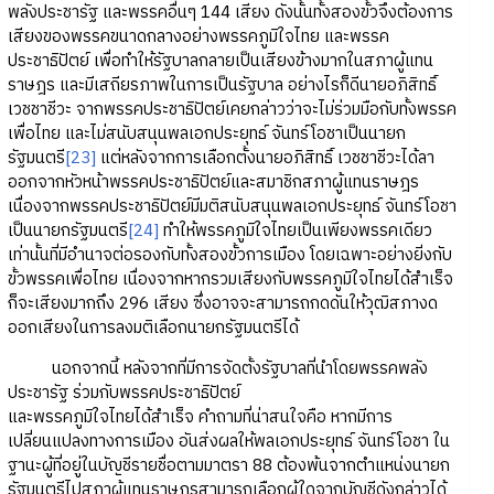
พลังประชารัฐ และพรรคอื่นๆ 144 เสียง ดังนั้นทั้งสองขั้วจึงต้องการ
เสียงของพรรคขนาดกลางอย่างพรรคภูมิใจไทย และพรรค
ประชาธิปัตย์ เพื่อทำให้รัฐบาลกลายเป็นเสียงข้างมากในสภาผู้แทน
ราษฎร และมีเสถียรภาพในการเป็นรัฐบาล อย่างไรก็ดีนายอภิสิทธิ์
เวชชาชีวะ จากพรรคประชาธิปัตย์เคยกล่าวว่าจะไม่ร่วมมือกับทั้งพรรค
เพื่อไทย และไม่สนับสนุนพลเอกประยุทธ์ จันทร์โอชาเป็นนายก
รัฐมนตรี
[23]
แต่หลังจากการเลือกตั้งนายอภิสิทธิ์ เวชชาชีวะได้ลา
ออกจากหัวหน้าพรรคประชาธิปัตย์และสมาชิกสภาผู้แทนราษฎร
เนื่องจากพรรคประชาธิปัตย์มีมติสนับสนุนพลเอกประยุทธ์ จันทร์โอชา
เป็นนายกรัฐมนตรี
[24]
ทำให้พรรคภูมิใจไทยเป็นเพียงพรรคเดียว
เท่านั้นที่มีอำนาจต่อรองกับทั้งสองขั้วการเมือง โดยเฉพาะอย่างยิ่งกับ
ขั้วพรรคเพื่อไทย เนื่องจากหากรวมเสียงกับพรรคภูมิใจไทยได้สำเร็จ
ก็จะเสียงมากถึง 296 เสียง ซึ่งอาจจะสามารถกดดันให้วุฒิสภางด
ออกเสียงในการลงมติเลือกนายกรัฐมนตรีได้
นอกจากนี้ หลังจากที่มีการจัดตั้งรัฐบาลที่นำโดยพรรคพลัง
ประชารัฐ ร่วมกับพรรคประชาธิปัตย์
และพรรคภูมิใจไทยได้สำเร็จ คำถามที่น่าสนใจคือ หากมีการ
เปลี่ยนแปลงทางการเมือง อันส่งผลให้พลเอกประยุทธ์ จันทร์โอชา ใน
ฐานะผู้ที่อยู่ในบัญชีรายชื่อตามมาตรา 88 ต้องพ้นจากตำแหน่งนายก
รัฐมนตรีไปสภาผู้แทนราษฎรสามารถเลือกผู้ใดจากบัญชีดังกล่าวได้