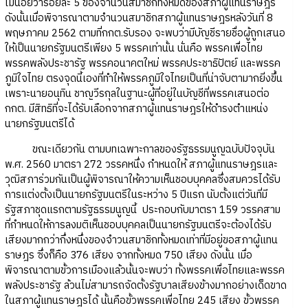
ไม่น้อยว่าร้อยละ 5 ของจำนวนสมาชิกทั้งหมดของสภาผู้แทนราษฎร
ดังนั้นเมื่อพิจารณาตามจำนวนสมาชิกสภาผู้แทนราษฎรหลังวันที่ 8
พฤษภาคม 2562 ตามที่กกต.รับรอง จะพบว่ามีบัญชีรายชื่อผู้ถูกเสนอ
ให้เป็นนายกรัฐมนตรีเพียง 5 พรรคเท่านั้น นั่นคือ พรรคเพื่อไทย
พรรคพลังประชารัฐ พรรคอนาคตใหม่ พรรคประชาธิปัตย์ และพรรค
ภูมิใจไทย ตรงจุดนี้เองที่ทำให้พรรคภูมิใจไทยเป็นที่น่าจับตามากยิ่งขึ้น
เพราะนายอนุทิน ชาญวีรกุลในฐานะผู้ที่อยู่ในบัญชีที่พรรคเสนอต่อ
กกต. มีสิทธิที่จะได้รับเลือกจากสภาผู้แทนราษฎรให้ดำรงตำแหน่ง
นายกรัฐมนตรีได้
ขณะเดียวกัน ตามบทเฉพาะกาลของรัฐธรรมนูญฉบับปัจจุบัน
พ.ศ. 2560 มาตรา 272 วรรคหนึ่ง กำหนดให้ สภาผู้แทนราษฎรและ
วุฒิสภาร่วมกันเป็นผู้พิจารณาให้ความเห็นชอบบุคคลซึ่งสมควรได้รับ
การแต่งตั้งเป็นนายกรัฐมนตรีในระหว่าง 5 ปีแรก นับตั้งแต่วันที่มี
รัฐสภาชุดแรกตามรัฐธรรมนูญนี้ ประกอบกับมาตรา 159 วรรคสาม
ที่กำหนดให้การลงมติเห็นชอบบุคคลเป็นนายกรัฐมนตรีจะต้องได้รับ
เสียงมากกว่ากึ่งหนึ่งของจำวนสมาชิกทั้งหมดเท่าที่มีอยู่ขอสภาผู้แทน
ราษฎร ซึ่งก็คือ 376 เสียง จากทั้งหมด 750 เสียง ดังนั้น เมื่อ
พิจารณาตามขั้วการเมืองแล้วนั้นจะพบว่า ทั้งพรรคเพื่อไทยและพรรค
พลังประชารัฐ ล้วนไม่สามารถจัดตั้งรัฐบาลเสียงข้างมากอย่างเด็ดขาด
ในสภาผู้แทนราษฎรได้ นั้นคือขั้วพรรคเพื่อไทย 245 เสียง ขั้วพรรค