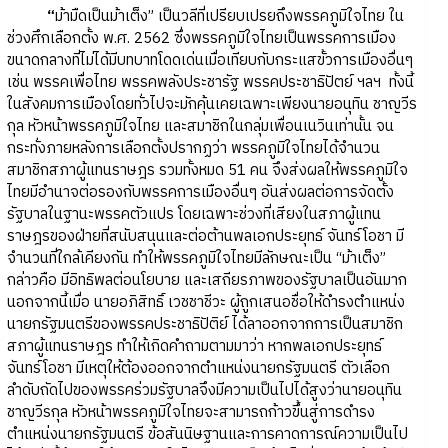
“
ม้ามืดเป็นม้าเต็ง” เป็นวลีที่เปรียบเปรยถึงพรรคภูมิใจไทย ใน
ช่วงศึกเลือกตั้ง พ.ศ. 2562 ซึ่งพรรคภูมิใจไทยเป็นพรรคการเมือง
ขนาดกลางที่ไม่ได้มีบทบาทโดดเด่นเมื่อเทียบกับกระแสขั้วการเมืองอื่นๆ
เช่น พรรคเพื่อไทย พรรคพลังประชารัฐ พรรคประชาธิปัตย์ ฯลฯ ทั้งนี้
ในสังคมการเมืองโดยทั่วไปจะมักคุ้นเคยเฉพาะเพียงนายอนุทิน ชาญวีร
กุล หัวหน้าพรรคภูมิใจไทย และสมาชิกในกลุ่มเพื่อนเนวินเท่านั้น จน
กระทั่งภายหลังการเลือกตั้งปรากฏว่า พรรคภูมิใจไทยได้จำนวน
สมาชิกสภาผู้แทนราษฎร รวมทั้งหมด 51 คน จึงส่งผลให้พรรคภูมิใจ
ไทยมีอำนาจต่อรองกับพรรคการเมืองอื่นๆ อันส่งผลต่อการจัดตั้ง
รัฐบาลในฐานะพรรคตัวแปร โดยเฉพาะช่วงที่เสียงในสภาผู้แทน
ราษฎรของฝ่ายที่สนับสนุนและต่อต้านพลเอกประยุทธ์ จันทร์โอชา มี
จำนวนที่ใกล้เคียงกัน ทำให้พรรคภูมิใจไทยมีลักษณะเป็น “ม้าเต็ง”
กล่าวคือ มีอิทธิพลต่อนโยบาย และเสถียรภาพของรัฐบาลเป็นอันมาก
นอกจากนี้เมื่อ นายอภิสิทธิ์ เวชชาชีวะ ผู้ถูกเสนอชื่อให้ดำรงตำแหน่ง
นายกรัฐมนตรีของพรรคประชาธิปัติย์ ได้ลาออกจากการเป็นสมาชิก
สภาผู้แทนราษฎร ทำให้เกิดคำถามตามมาว่า หากพลเอกประยุทธ์
จันทร์โอชา มีเหตุให้ต้องออกจากตำแหน่งนายกรัฐมนตรี ตัวเลือก
ลำดับถัดไปของพรรคร่วมรัฐบาลจึงมีความเป็นไปได้สูงว่านายอนุทิน
ชาญวีรกุล หัวหน้าพรรคภูมิใจไทยจะสามารถก้าวขึ้นสู่การดำรง
ตำแหน่งนายกรัฐมนตรี ข้อสันนิษฐานและการคาดการณ์ความเป็นไป