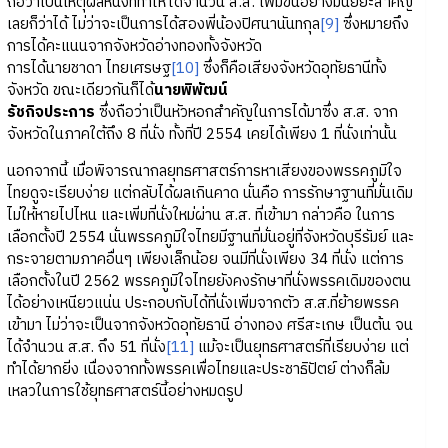
ถือว่าเป็นเหตุผลหนึ่งที่ทำให้ได้จำนวน ส.ส. เพิ่มขึ้นอย่างมีนัยยะสำคัญ
เลยก็ว่าได้ ไม่ว่าจะเป็นการได้สองพี่น้องปิศนานันทกุล
[9]
ซึ่งหมายถึง
การได้คะแนนจากจังหวัดอ่างทองทั้งจังหวัด
การได้นายชาดา ไทยเศรษฐ
[10]
ซึ่งก็คือเสียงจังหวัดอุทัยธานีทั้ง
จังหวัด ขณะเดียวกันก็ได้
นายพิพัฒน์
รัชกิจประการ
ซึ่งถือว่าเป็นหัวหอกสำคัญในการได้มาซึ่ง ส.ส. จาก
จังหวัดในภาคใต้ถึง 8 ที่นั่ง ทั้งที่ปี 2554 เคยได้เพียง 1 ที่นั่งเท่านั้น
นอกจากนี้ เมื่อพิจารณากลยุทธศาสตร์การหาเสียงของพรรคภูมิใจ
ไทยดูจะเรียบง่าย แต่กลับได้ผลเกินคาด นั่นคือ การรักษาฐานที่มั่นเดิม
ไม่ให้หายไปไหน และเพิ่มที่นั่งใหม่ผ่าน ส.ส. ที่เข้ามา กล่าวคือ ในการ
เลือกตั้งปี 2554 นั่นพรรคภูมิใจไทยมีฐานที่มั่นอยู่ที่จังหวัดบุรีรัมย์ และ
กระจายตามภาคอื่นๆ เพียงเล็กน้อย จนมีที่นั่งเพียง 34 ที่นั่ง แต่การ
เลือกตั้งในปี 2562 พรรคภูมิใจไทยยังคงรักษาที่นั่งพรรคเดิมของตน
ได้อย่างเหนียวแน่น ประกอบกับได้ที่นั่งเพิ่มจากตัว ส.ส.ที่ย้ายพรรค
เข้ามา ไม่ว่าจะเป็นจากจังหวัดอุทัยธานี อ่างทอง ศรีสะเกษ เป็นต้น จน
ได้จำนวน ส.ส. ถึง 51 ที่นั่ง
[11]
แม้จะเป็นยุทธศาสตร์ที่เรียบง่าย แต่
ทำได้ยากยิ่ง เนื่องจากทั้งพรรคเพื่อไทยและประชาธิปัตย์ ต่างก็ล้ม
เหลวในการใช้ยุทธศาสตร์นี้อย่างหมดรูป