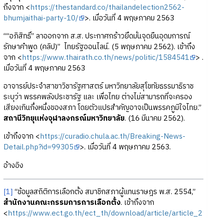
ถึงจาก <
https://thestandard.co/thailandelection2562-
bhumjaithai-party-10/
>. เมื่อวันที่ 4 พฤษภาคม 2563
““อภิสิทธิ์” ลาออกจาก ส.ส. ประกาศกร้าวยึดมั่นจุดยืนอุดมการณ์
รักษาคำพูด (คลิป)” ไทยรัฐออนไลน์. (5 พฤษภาคม 2562). เข้าถึง
จาก <
https://www.thairath.co.th/news/politic/1584541
> .
เมื่อวันที่ 4 พฤษภาคม 2563
อาจารย์ประจำสาขาวิชารัฐศาสตร์ มหาวิทยาลัยสุโขทัยธรรมาธิราช
ระบุว่า พรรคพลังประชารัฐ และ เพื่อไทย ต่างไม่สามารถที่จะครอง
เสียงเกินกึ่งหนึ่งของสภา โดยตัวแปรสำคัญอาจเป็นพรรคภูมิใจไทย.”
สถานีวิทยุแห่งจุฬาลงกรณ์มหาวิทยาลัย
. (16 มีนาคม 2562).
เข้าถึงจาก <
https://curadio.chula.ac.th/Breaking-News-
Detail.php?id=99305
>. เมื่อวันที่ 4 พฤษภาคม 2563.
อ้างอิง
[1]
“ข้อมูลสถิติการเลือกตั้ง สมาชิกสภาผู้แทนราษฎร พ.ส. 2554,”
สำนักงานคณะกรรมการการเลือกตั้ง
. เข้าถึงจาก
<
https://www.ect.go.th/ect_th/download/article/article_2