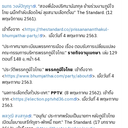
ธนกร วงษ์ปัญญา
. “สองพี่น้องปริศนานันทกุล ย้ายร่วมงานภูมิใจ
ไทย ผนึกกำลังเลือดใหม่ ลุยสนามเลือกตั้งม” The Standard. (12
พฤษจิกายน 2561).
เข้าถึงจาก <
https://thestandard.co/prissanananthakul-
bhumjaithai-party/
>. เมื่อวันที่ 4 พฤษภาคม 2563.
“ประกาศนายทะเบียนพรรคการเมือง เรื่อง ตอบรับการเปลี่ยนแปลง
คณะกรรมการบริหารพรรคภูมิใจไทย.”
ราชกิจจานุเบกษา
. เล่ม 129
ตอนที่ 148 ง, หน้า 64.
“ประวัติพรรคภูมิใจไทย.”
พรรคภูมิใจไทย
. เข้าถึงจาก
<
https://www.bhumjaithai.com/party/about
>. เมื่อวันที่ 4
พฤษภาคม 2563.
“ผลการเลือกตั้งทั่วประเทศ.”
PPTV
. (8 พฤษภาคม 2562). เข้าถึง
จาก <
https://election.pptvhd36.com
>. เมื่อวันที่ 4 พฤษภาคม
2563.
พลวุฒิ สงสกุล
. “‘อนุทิน’ ประกาศพร้อมเป็นนายกฯ หลังภูมิใจไทย
เปิดนโยบายเสรีกัญชา-พักหนี้ กยศ.” The Standard. (17 มกราคม