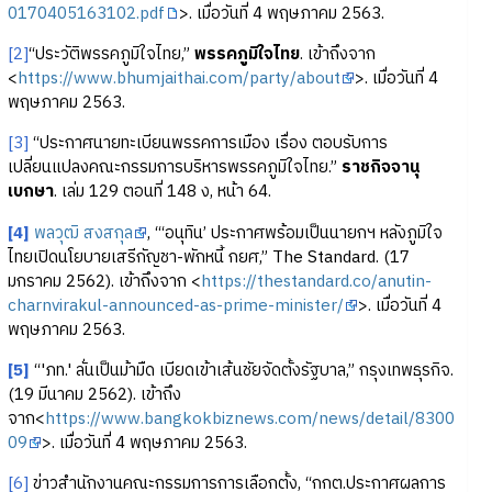
0170405163102.pdf
>. เมื่อวันที่ 4 พฤษภาคม 2563.
[2]
“ประวัติพรรคภูมิใจไทย,”
พรรคภูมิใจไทย
. เข้าถึงจาก
<
https://www.bhumjaithai.com/party/about
>. เมื่อวันที่ 4
พฤษภาคม 2563.
[3]
“ประกาศนายทะเบียนพรรคการเมือง เรื่อง ตอบรับการ
เปลี่ยนแปลงคณะกรรมการบริหารพรรคภูมิใจไทย.”
ราชกิจจานุ
เบกษา
. เล่ม 129 ตอนที่ 148 ง, หน้า 64.
[4]
พลวุฒิ สงสกุล
, “‘อนุทิน’ ประกาศพร้อมเป็นนายกฯ หลังภูมิใจ
ไทยเปิดนโยบายเสรีกัญชา-พักหนี้ กยศ,” The Standard. (17
มกราคม 2562). เข้าถึงจาก <
https://thestandard.co/anutin-
charnvirakul-announced-as-prime-minister/
>. เมื่อวันที่ 4
พฤษภาคม 2563.
[5]
“'ภท.' ลั่นเป็นม้ามืด เบียดเข้าเส้นชัยจัดตั้งรัฐบาล,” กรุงเทพธุรกิจ.
(19 มีนาคม 2562). เข้าถึง
จาก<
https://www.bangkokbiznews.com/news/detail/8300
09
>. เมื่อวันที่ 4 พฤษภาคม 2563.
[6]
ข่าวสำนักงานคณะกรรมการการเลือกตั้ง, “กกต.ประกาศผลการ