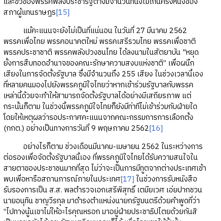
และขั้วของพรรคพลังประชารัฐต่างมีจำนวนที่นั่งไม่เกินครึ่งหนึ่งของ
สภาผู้แทนราษฎร
[15]
แม้คะแนนจะยังไม่เป็นที่แน่นอน ในวันที่ 27 มีนาคม 2562
พรรคเพื่อไทย พรรคอนาคตใหม่ พรรคเสรีรวมไทย พรรคเพื่อชาติ
พรรคประชาชาติ พรรคพลังปวงชนไทย ได้ลงนามในสัตยาบัน "หยุด
ยั้งการสืบทอดอำนาจของคณะรักษาความสงบแห่งชาติ” เพื่อผนึก
เสียงในการจัดตั้งรัฐบาล ซึ่งมีจำนวนถึง 255 เสียง ในช่วงเวลานี้เอง
ที่หลายคนมองไปยังพรรคภูมิใจไทยว่าหากเข้าร่วมรัฐบาลกับพรรค
เหล่านี้ด้วยจะทำให้สามารถจัดตั้งรัฐบาลได้อย่างมีเสถียรภาพ แต่
กระนั้นก็ตาม ในช่วงนี้พรรคภูมิใจไทยก็ยังมีท่าทีไม่เข้าร่วมกับฝ่ายใด
โดยให้เหตุผลว่ารอประกาศคะแนนจากคณะกรรมการการเลือกตั้ง
(กกต.) อย่างเป็นทางการวันที่ 9 พฤษภาคม 2562
[16]
อย่างไรก็ตาม ช่วงเดือนมีนาคม-เมษายน 2562 ในระหว่างการ
ต่อรองเพื่อจัดตั้งรัฐบาลนี้เอง ที่พรรคภูมิใจไทยได้รับความสนใจใน
สายตาของประชาชนมากที่สุด ไม่ว่าจะเป็นการมีทูตจากต่างประเทศเข้า
พบเพื่อหารือสถานการณ์ภายในประเทศ
[17]
ในช่วงการรับหนังสือ
รับรองการเป็น ส.ส. พลตำรวจเอกเสรีพิสุทธิ์ เตมียเวศ เอ่ยปากชวน
นายอนุทิน ชาญวีรกุล มาดำรงตำแหน่งนายกรัฐมนตรีด้วยคำพูดที่ว่า
“ไปทางนู้นเขาไม่ให้อะไรคุณหรอก มาอยู่ฝ่ายประชาธิปไตยด้วยกันสิ