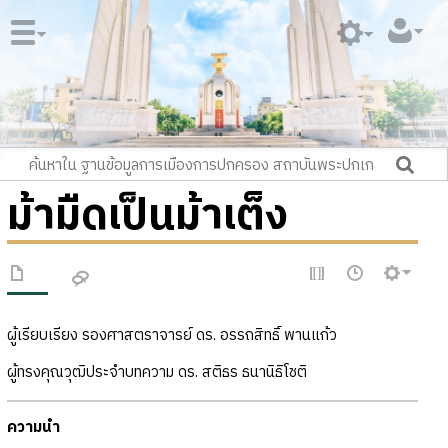
ม้ามืดเป็นม้าเต็ง
ผู้เรียบเรียง รองศาสตราจารย์ ดร. อรรถสิทธิ์ พานแก้ว
ผู้ทรงคุณวุฒิประจำบทความ ดร. สติธร ธนานิธิโชติ
ความนำ