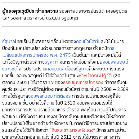
ผู้ทรงคุณวุฒิประจำบทความ
รองศาสตราจารย์นรนิติ เศรษฐบุตร
และ รองศาสตราจารย์ ดร.นิยม รัฐอมฤต
รัฐบาล
ไทยเริ่มปฏิเสธการเคลื่อนไหวของ
คอมมิวนิสต์
และใช้นโยบาย
ป้องกันและปราบปรามด้วยมาตรการทางกฎหมาย ตั้งแต่มี
การ
เปลี่ยนแปลงการปกครอง พ.ศ. 2475
เป็นต้นมา และมีบางสมัยได้
แก้ไขปัญหาด้วยวิถีทาง
รัฐสภา
จนกระทั่งเมื่อมาถึงสมัย
จอมพลสฤษดิ์
ธนะรัชต์
การปราบปราม
คอมมิวนิสต์
ของ
รัฐบาล
ก็มีลักษณะที่รุนแรง
มากขึ้น จอมพลสฤษด์ได้ใช้อำนาจในฐานะ
หัวหน้าคณะปฏิวัติ
(20
ตุลาคม 2501) ใช้มาตรา 17 ของ
ธรรมนูญการปกครอง
ทำการจับกุม
คุมขังและประหารชีวิตผู้ต้องหาคอมมิวนิสต์ ต่อมาในปี 2508 – 2509
ภายใต้รัฐบาล
จอมพลถนอม กิตติขจร
การปราบปรามของรัฐก็ยิ่ง
รุนแรงมากขึ้น อย่างไรก็ตาม ในปี 2510 จอมพลถนอมเริ่มใช้
มาตรการการปราบปรามด้วยทหาร ตำรวจ พลเรือน ควบคู่ไปกับการ
พัฒนา แต่ก็ยังความรุนแรงอยู่มีการจับกุมแบบเหวี่ยงแห ใช้หลักการ
ปราบปรามให้สิ้นซากด้วยกำลังทหาร ในภาคใต้มีการปราบปรามอย่าง
รุนแรงโดยใช้วิธีที่เรียกว่า “
ถีบลงเขาเผาลงถังแดง
” มีการเผาหมู่บ้าน
นาทรายในภาคอีสาน แม้ว่าในปี 2512 จะเริ่มใช้มาตรการทางการ