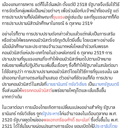
เมืองแทนการทหาร แต่ก็ไม่ได้ผลนัก ตั้งแต่ปี 2518 รัฐบาลจึงเริ่มใช้วิธี
การจัดตั้งกลุ่มพลังเป็นหน่วยต่างๆ เพื่อร่วมมือกับเจ้าหน้าที่ของรัฐ แต่
การปราบปรามก็ยังมีลักษณะที่
รุนแรง
อยู่เช่นเดิม และที่รุนแรงมากก็คือ
การปราบปรามนิสิตนักศึกษาในกรณี 6 ตุลาคม 2519
อย่างไรก็ตาม การปราบปรามดังกล่าวล้วนแล้วแต่กลับเป็นการเสริม
หรือช่วยให้พรรคคอมมิวนิสต์เจริญเติบโตยิ่งขึ้น โดยเฉพาะอย่างยิ่ง
เมื่อมีนักศึกษาและประชาชนจำนวนมากหลั่งไหลเข้าร่วมกับพรรค
คอมมิวนิสต์แห่งประเทศไทยในช่วงหลังกรณี 6 ตุลาคม 2519 การ
ปราบปรามที่รุนแรงแทนที่จะทำให้คอมมิวนิสต์หมดไปตามเป้าหมาย
กลับขยายพื้นที่ปฏิบัติงานเพิ่มขึ้นเรื่อยๆ ซึ่งก็ทำให้รัฐบาลในสมัยต่อมา
ได้ข้อสรุปว่า การปราบปรามคอมมิวนิสต์โดยใช้วิธีการที่รุนแรงนั้น ผล
มักออกมาในทางตรงกันข้ามเสมอ ตัวอย่างที่ชัดเจนก็คือ การปราบ
ปรามคอมมิวนิสต์ในสมัยที่
นายธานินทร์ กรัยวิเชียร
เป็น
นายกรัฐมนตรี
ซึ่งส่งผลให้
พรรคคอมมิวนิสต์
แพร่ขยายใหญ่โตและเข้มแข็งขึ้น
มากกว่าเดิม
ในเวลาต่อมา การเมืองไทยเกิดการเปลี่ยนแปลงอย่างสำคัญ รัฐบาล
ธานินทร์ กรัยวิเชียร ถูก
รัฐประหาร
โค่นอำนาจลงในเดือนตุลาคม พ.ศ.
2520 รัฐบาลชุดใหม่ของ
พลเอกเกรียงศักดิ์ ชมะนันท์
ซึ่งตั้งขึ้นใน พ.ศ.
2521 ได้ใช้นโยบายผ่อนปรนทางการเมือง ยอมเปิดให้มี
ประชาธิปไตย