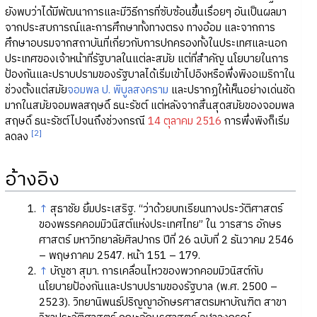
ยังพบว่าได้มีพัฒนาการและมีวิธีการที่ซับซ้อนขึ้นเรื่อยๆ อันเป็นผลมา
จากประสบการณ์และการศึกษาทั้งทางตรง ทางอ้อม และจากการ
ศึกษาอบรมจากสถาบันที่เกี่ยวกับการปกครองทั้งในประเทศและนอก
ประเทศของเจ้าหน้าที่รัฐบาลในแต่ละสมัย แต่ที่สำคัญ นโยบายในการ
ป้องกันและปราบปรามของรัฐบาลได้เริ่มเข้าไปอิงหรือพึ่งพิงอเมริกาใน
ช่วงตั้งแต่สมัย
จอมพล ป. พิบูลสงคราม
และปรากฏให้เห็นอย่างเด่นชัด
มากในสมัยจอมพลสฤษดิ์ ธนะรัชต์ แต่หลังจากสิ้นสุดสมัยของจอมพล
สฤษดิ์ ธนะรัชต์ไปจนถึงช่วงกรณี
14 ตุลาคม 2516
การพึ่งพิงก็เริ่ม
[2]
ลดลง
อ้างอิง
↑
สุธาชัย ยิ้มประเสริฐ. “ว่าด้วยบทเรียนทางประวัติศาสตร์
ของพรรคคอมมิวนิสต์แห่งประเทศไทย” ใน วารสาร อักษร
ศาสตร์ มหาวิทยาลัยศิลปากร ปีที่ 26 ฉบับที่ 2 ธันวาคม 2546
– พฤษภาคม 2547. หน้า 151 – 179.
↑
บัญชา สุมา. การเคลื่อนไหวของพวกคอมมิวนิสต์กับ
นโยบายป้องกันและปราบปรามของรัฐบาล (พ.ศ. 2500 –
2523). วิทยานิพนธ์ปริญญาอักษรศาสตรมหาบัณฑิต สาขา