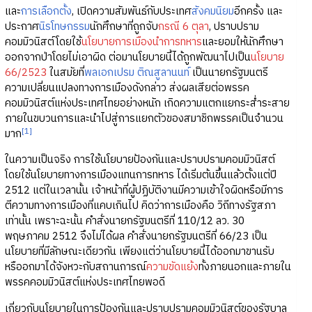
และ
การเลือกตั้ง
, เปิดความสัมพันธ์กับประเทศ
สังคมนิยม
อีกครั้ง และ
ประกาศ
นิรโทษกรรม
นักศึกษาที่ถูกจับ
กรณี 6 ตุลา
, ปราบปราม
คอมมิวนิสต์โดยใช้
นโยบายการเมืองนำการทหาร
และยอมให้นักศึกษา
ออกจากป่าโดยไม่เอาผิด ต่อมานโยบายนี้ได้ถูกพัฒนาไปเป็น
นโยบาย
66/2523
ในสมัยที่
พลเอกเปรม ติณสูลานนท์
เป็นนายกรัฐมนตรี
ความเปลี่ยนแปลงทางการเมืองดังกล่าว ส่งผลเสียต่อพรรค
คอมมิวนิสต์แห่งประเทศไทยอย่างหนัก เกิดความแตกแยกระส่ำระสาย
ภายในขบวนการและนำไปสู่การแยกตัวของสมาชิกพรรคเป็นจำนวน
[1]
มาก
ในความเป็นจริง การใช้นโยบายป้องกันและปราบปรามคอมมิวนิสต์
โดยใช้นโยบายทางการเมืองแทนการทหาร ได้เริ่มต้นขึ้นแล้วตั้งแต่ปี
2512 แต่ในเวลานั้น เจ้าหน้าที่ผู้ปฏิบัติงานมีความเข้าใจผิดหรือมีการ
ตีความทางการเมืองที่แคบเกินไป คิดว่าการเมืองคือ วิถีทางรัฐสภา
เท่านั้น เพราะฉะนั้น คำสั่งนายกรัฐมนตรีที่ 110/12 ลว. 30
พฤษภาคม 2512 จึงไม่ได้ผล คำสั่งนายกรัฐมนตรีที่ 66/23 เป็น
นโยบายที่มีลักษณะเดียวกัน เพียงแต่ว่านโยบายนี้ได้ออกมาขานรับ
หรืออกมาได้จังหวะกับสถานการณ์
ความขัดแย้ง
ทั้งภายนอกและภายใน
พรรคคอมมิวนิสต์แห่งประเทศไทยพอดี
เกี่ยวกับนโยบายในการป้องกันและปราบปรามคอมมิวนิสต์ของรัฐบาล