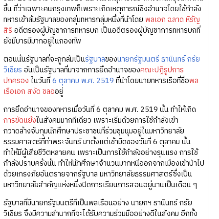
ขึ้น ที่ว่าเฉพาะคนกรุงเทพก็เพราะเกิดเหตุการณ์ชิงอำนาจโดยใช้กำลัง
ทหารเข้าล้มรัฐบาลของกลุ่มทหารกลุ่มหนึ่งที่นำโดย
พลเอก ฉลาด หิรัญ
สิริ
อดีตรองผู้บัญชาการทหารบก เป็นอดีตรองผู้บัญชาการทหารบกที่
ยังมีบารมีมากอยู่ในกองทัพ
ตอนนั้นรัฐบาลที่จะถูกล้มเป็น
รัฐบาล
ของ
นายกรัฐมนตรี
ธานินทร์ กรัย
วิเชียร
อันเป็นรัฐบาลที่มาจากการยึดอำนาจของ
คณะปฏิรูปการ
ปกครอง
ในวันที่
6 ตุลาคม พ.ศ. 2519
ที่นำโดยนายทหารเรือที่ชื่อ
พล
เรือเอก สงัด ชลอ
อยู่
การยึดอำนาจของทหารเมื่อวันที่ 6 ตุลาคม พ.ศ. 2519 นั้น ทำให้เกิด
การขัดแย้ง
ในสังคมมากทีเดียว เพราะเริ่มด้วยการใช้กำลังเข้า
กวาดล้างจับกุมนักศึกษาประชาชนที่ร่วมชุมนุมอยู่ในมหาวิทยาลัย
ธรรมศาสตร์ที่ท่าพระจันทร์ มาตั้งแต่เช้ามืดของวันที่ 6 ตุลาคม นั้น
ทำให้มีผู้เสียชีวิตหลายคน เพราะเป็นการใช้กำลังอย่างรุนแรง การใช้
กำลังปราบครั้งนั้น ทำให้นักศึกษาจำนวนมากหนีออกจากเมืองเข้าป่าไป
ด้วยเกรงภัยอันตรายจากรัฐบาล มหาวิทยาลัยธรรมศาสตร์ซึ่งเป็น
มหาวิทยาลัยสำคัญแห่งหนึ่งปิดการเรียนการสอนอยู่นานเป็นเดือน ๆ
รัฐบาลที่มีนายกรัฐมนตรีที่เป็นพลเรือนอย่าง นายกฯ ธานินทร์ กรัย
วิเชียร จึงมีความลำบากที่จะได้รับความร่วมมืออย่างดีในสังคม อีกทั้ง