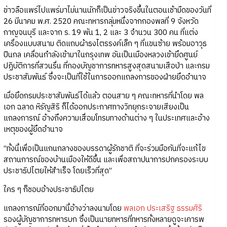
ข่าวลือแพร่ไปแพร่มาไม่นานนักก็เป็นข่าวจริงขึ้นในตอนเช้ามืดของวันที่
26 มีนาคม พ.ศ. 2520 คณะทหารกลุ่มหนึ่งจากกองพลที่ 9 จังหวัด
กาญจนบุรี และจาก ร. 19 พัน 1, 2 และ 3 จำนวน 300 คน ที่แต่ง
เครื่องแบบสนาม ติดแถบผ้าธงไตรรงค์เล็ก ๆ ที่แขนซ้าย พร้อมอาวุธ
ปืนกล เคลื่อนกำลังเข้ามาในกรุงเทพ อันเป็นเมืองหลวงเข้ายึดศูนย์
ปฏิบัติการที่สวนรื่น ที่กองบัญชาการทหารสูงสุดสนามเสือป่า และกรม
ประชาสัมพันธ์ ซึ่งจะเป็นที่ใช้ในการออกแถลงการของฝ่ายยึดอำนาจ
เมื่อยึดกรมประชาสัมพันธ์ได้แล้ว ตอนสาย ๆ คณะทหารที่นำโดย พล
เอก ฉลาด หิรัญสิริ ก็ได้ออกประกาศทางวิทยุกระจายเสียงเป็น
แถลงการณ์ อ้างถึงความเสื่อมโทรมทางด้านต่าง ๆ ในประเทศและอ้าง
เหตุของผู้ยึดอำนาจ
“ทั้งนี้เพื่อเป็นแกนกลางของบรรดาผู้รักชาติ ที่จะร่วมมือกันที่จะแก้ไข
สถานการณ์ของบ้านเมืองให้ดีขึ้น และเพื่อสถาปนาการปกครองระบบ
ประชาธิปไตยให้สำเร็จ โดยเร็วที่สุด”
ใคร ๆ ก็ชอบอ้างประชาธิปไตย
แถลงการณ์ที่ออกมานี้อ้างว่าลงนามโดย
พลเอก ประเสริฐ ธรรมศิริ
รองผู้บัญชาการทหารบก ซึ่งเป็นนายทหารที่ทหารทั้งหลายดูจะเคารพ