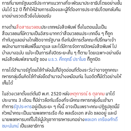
การที่นายกรัฐมนตรีประกาศแนวทางที่จะพัฒนาประชาธิปไตยอย่างขั้น
บันได้ 12 ปี ก็ทำให้ฝ่ายการเมืองและผู้ที่ต้องการประชาธิปไตยกลับคืน
มาอย่างรวดเร็วยิ่งไม่ยอมรับ
ทางด้าน
สื่อสารมวลชน
ประเภทหนังสือพิมพ์ ซึ่งในตอนนั้นเป็น
สื่อมวลชนที่มีความเป็นอิสระมากกว่าสื่อมวลชนประเภทอื่น ๆ ก็ถูก
กำกับดูแลอย่างใกล้ชิดจากรัฐบาล ถึงกับมีการตั้งคณะที่ปรึกษาเจ้า
พนักงานการพิมพ์ขึ้นมาดูแล และได้มีการจัดการปิดหนังสือพิมพ์ ไป
บ้างบางฉบับ แม้จะเป็นการสั่งปิดระยะสั้น ๆ ก็ตาม โดยเฉพาะอย่างยิ่ง
หนังสือพิมพ์สยามรัฐ ของ
ม.ร.ว. คึกฤทธิ์ ปราโมช
ก็ถูกปิด
การได้อำนาจรัฐโดยใช้กำลังนั้นก็มีจุดอ่อนที่ต้องระวังว่าอาจถูกคณะ
ทหารกลุ่มอื่นคิดใช้กำลังยึดอำนาจบ้างเหมือนกัน ในอดีตก็มีตัวอย่างให้
เห็นได้
ในช่วงเวลาตั้งแต่ต้นปี พ.ศ. 2520 หลัง
เหตุการณ์ 6 ตุลาคม
มาได้
ประมาณ 3 เดือน ก็มีข่าวลือกันเรื่องที่จะมีคณะทหารกลุ่มอื่นเข้ามา
ทำการ
รัฐประหาร
อยู่เป็นระยะ ๆ ทั้งนี้ อาจเป็นเพราะคณะปฏิรูปชุดนี้มี
หัวหน้าคณะเป็นนายพลทหารเรือ คือ พลเรือเอก สงัด ชลออยู่ และมี
นายพลทหารบกที่ไม่ใช่ผู้บัญชาการทหารบกอย่าง
พลเอก เกรียงศักดิ์
ชมะนันทน์
เป็นเลขาธิการ