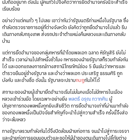
นับถืออยู่มาก ดังนั้น ผู้คนทั่วไปจึงคิดว่าการยึดอำนาจครั้งนี้จะสำเร็จ
เรียบร้อย
อย่างว่าแต่คนทั่ว ๆ ไปเลย เขาว่ากันว่ารัฐมนตรีท่านหนึ่งในรัฐบาล ซึ่ง
กำลังตรวจราชการอยู่ที่ต่างจังหวัด ยังคิดว่าถูกยึดอำนาจไปแล้ว รีบ
เดินทางกลับกรุงเทพ ส่งรถประจำตำแหน่งคืนหลวงและเดินทางกลับ
บ้าน
แต่การยึดอำนาจของกลุ่มทหารที่นำโดยพลเอก ฉลาด หิรัญสิริ ยังไม่
สำเร็จ เวลาผ่านไปสักหนึ่งชั่วโมง ทหารของฝ่ายรัฐบาลก็รวมกำลังกัน
ได้ และออกแถลงการณ์ทางสถานีโทรทัศน์ช่อง 5 ยืนยันว่าทหารและ
ตำรวจยืนอยู่ข้างรัฐบาล และอ้างว่าพลเอก ประเสริฐ ธรรมศิริ ถูก
บังคับ และอ้างชื่อ ดังนั้น รัฐบาลจะปราบ
กบฏ
กันให้ได้
สถานะของฝ่ายผู้เข้ามายึดอำนาจเริ่มไม่มั่นคงเมื่อไม่มีทหารในเมือง
หลวงเข้าร่วมมือ โดยเฉพาะอย่างยิ่ง
พลตรี อรุณ ทวาทศิน
ผู้
บัญชาการกองพลหนึ่งถูกยิงเสียชีวิต การยึดอำนาจเท่าที่ผ่านมากำลัง
ของกองพลหนึ่งเป็นปัจจัยสำคัญที่จะนำไปสู่ความสำเร็จ ครั้งนี้จึงส่อ
ว่าจะล้มเหลว
ทางรัฐบาลรวมกำลังกันได้จึงปิดล้อมฝ่ายก่อการ จนนำไปสู่การเจรจา
และฝ่ายก่อการยอมมอบตัวและขอให้ผู้นำของตนเดินทางไปลี้ภัยต่าง