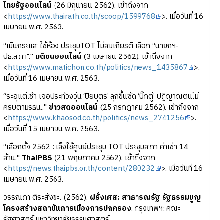
ไทยรัฐออนไลน์
(26 มิถุนายน 2562). เข้าถึงจาก
<
https://www.thairath.co.th/scoop/1599768
>. เมื่อวันที่ 16
เมษายน พ.ศ. 2563.
“เมินกระแส ใช้ห้อง ประชุมTOT ไม่สมเกียรติ เลือก “นายกฯ-
ปธ.สภา”."
มติชนออนไลน์
(3 เมษายน 2562). เข้าถึงจาก
<
https://www.matichon.co.th/politics/news_1435867
>.
เมื่อวันที่ 16 เมษายน พ.ศ. 2563.
“ระอุแต่เช้า เจอประท้วงวุ่น ‘ปิยบุตร’ ลุกขึ้นซัด ‘บิ๊กตู่’ ปฏิญาณตนไม่
ครบตามรธน.."
ข่าวสดออนไลน์
(25 กรกฎาคม 2562). เข้าถึงจาก
<
https://www.khaosod.co.th/politics/news_2741256
>.
เมื่อวันที่ 15 เมษายน พ.ศ. 2563.
“เลือกตั้ง 2562 : เล็งใช้ศูนย์ประชุม TOT ประชุมสภา ค่าเช่า 14
ล้าน."
ThaiPBS
(21 พฤษภาคม 2562). เข้าถึงจาก
<
https://news.thaipbs.or.th/content/280232
>. เมื่อวันที่ 16
เมษายน พ.ศ. 2563.
วรรณภา ติระสังขะ. (2562).
ฝรั่งเศส: สาธารณรัฐ รัฐธรรมนูญ
โครงสร้างสถาบันการเมืองการปกครอง
. กรุงเทพฯ: คณะ
รัฐศาสตร์ มหาวิทยาลัยธรรมศาสตร์.