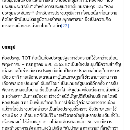
เพิ่มมุมไม้สิบสอง และมีการสร้างห้องประชุมสภา 2 ห้อง คือ “ห้อง
ประชุมพระสุริยัน” สำหรับการประชุมสภาผู้แทนราษฎร และ “ห้อง
ประชุมพระจันทรา” สำหรับการประชุมวุฒิสภา ทั้งหมดนี้สะท้อนความ
คิดโลกทัศน์แบบไตรภูมิตามหลักพระพุทธศาสนา ซึ่งเป็นความคิด
ทางการเมืองของสังคมไทยในอดีต
[22]
บทสรุป
ห้องประชุม TOT ถือเป็นห้องประชุมรัฐสภาชั่วคราวที่ใช้ระหว่างเดือน
พฤษภาคม – กรกฎาคม พ.ศ. 2562 แต่เป็นห้องประชุมที่มีความสำคัญ
เนื่องจากในช่วงที่มีการประชุมที่นี่นั้น เป็นการประชุมที่สำคัญในทางการ
เมือง อาทิ การเลือกประธานสภาผู้แทนราษฎรที่ใช้เวลายาวนาน การ
เลือกพลเอก ประยุทธ์ จันทร์โอชา เป็นนายกรัฐมนตรีอีกครั้ง การรับ
ฟังการแถลงนโยบาย ซึ่งเป็นกลไกที่สำคัญอันสะท้อนถึงความสัมพันธ์
ระหว่างสถาบันการเมืองระหว่างฝ่ายนิติบัญญัติกับฝ่ายบริหาร โดยมี
ห้องประชุมสภาเป็นพื้นที่สำคัญในการใช้ต่อสู้/ต่อรองทางการเมือง
แม้ว่าห้องประชุมดังกล่าวจะเป็นห้องประชุมชั่วคราว ซึ่งมีระยะเวลาใช้
งานเพียง 2 เดือน แต่ก็เป็นที่วิพากษ์วิจารณ์อยู่ในหลายประเด็น ทั้งใน
เรื่องของค่าใช้จ่ายที่สูง ความไม่สมเกียรติของสมาชิก รวมทั้งการ
ก่อสร้างอาคารรัฐสภาแห่งใหม่หรือ “สัปปายะสภาสถาน” ที่ล่าช้ากว่า