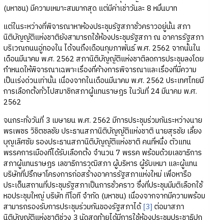
(มหาชน) มีความเหมาะสมมากสุด แต่มีค่าเช่าวันละ 8 หมื่นบาท
แต่ในระหว่างที่พิจารณาหาห้องประชุมรัฐสภาชั่วคราวอยู่นั้น สภา
นิติบัญญัติแห่งชาติยังสามารถใช้ห้องประชุมรัฐสภา ณ อาคารรัฐสภา
บริเวณถนนอู่ทองใน ได้จนถึงเดือนกุมภาพันธ์ พ.ศ. 2562 จากนั้นใน
เดือนมีนาคม พ.ศ. 2562 สภานิติบัญญัติแห่งชาติลดการประชุมลงโดย
กำหนดให้พิจารณาเฉพาะเรื่องที่ค้างการพิจารณาและเรื่องที่มีความ
เป็นเร่งด่วนเท่านั้น เนื่องจากในเดือนมีนาคม พ.ศ. 2562 ประเทศไทยมี
การเลือกตั้งทั่วไปสมาชิกสภาผู้แทนราษฎร ในวันที่ 24 มีนาคม พ.ศ.
2562
จนกระทั่งวันที่ 3 เมษายน พ.ศ. 2562 มีการประชุมร่วมกันระหว่างนาย
พรเพชร วิชิตชลชัย ประธานสภานิติบัญญัติแห่งชาติ นายสุรชัย เลี้ยง
บุญเลิศชัย รองประธานสภานิติบัญญัติแห่งชาติ คนที่หนึ่ง ตัวแทน
พรรคการเมืองที่ได้รับเลือกตั้ง จำนวน 7 พรรค พร้อมด้วยเลขาธิการ
สภาผู้แทนราษฎร เลขาธิการวุฒิสภา ผู้บริหาร ผู้รับเหมา และผู้แทน
บริษัทที่ปรึกษาโครงการก่อสร้างอาคารรัฐสภาแห่งใหม่ เพื่อหารือ
ประเด็นสถานที่ประชุมรัฐสภาเป็นการชั่วคราว ซึ่งที่ประชุมมีมติเลือกใช้
หอประชุมใหญ่ บริษัท ทีโอที จำกัด (มหาชน) เนื่องจากจากมีความพร้อม
สามารถรองรับการประชุมร่วมกันของรัฐสภาได้
[3]
ต่อมาสภา
นิติบัญญัติแห่งชาติช่วง 3 นัดสุดท้ายได้มีการใช้ห้องประชุมประชาธิปก