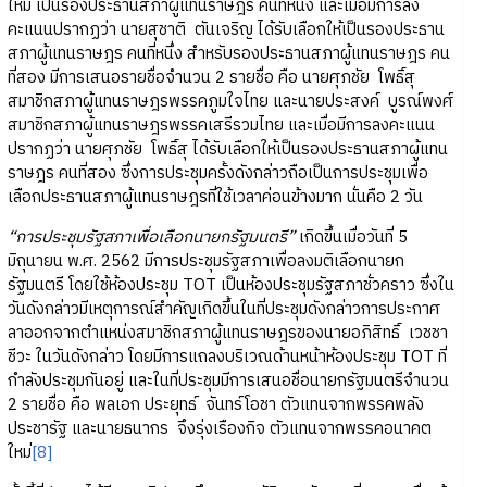
ใหม่ เป็นรองประธานสภาผู้แทนราษฎร คนที่หนึ่ง และเมื่อมีการลง
คะแนนปรากฏว่า นายสุชาติ ตันเจริญ ได้รับเลือกให้เป็นรองประธาน
สภาผู้แทนราษฎร คนที่หนึ่ง สำหรับรองประธานสภาผู้แทนราษฎร คน
ที่สอง มีการเสนอรายชื่อจำนวน 2 รายชื่อ คือ นายศุภชัย โพธิ์สุ
สมาชิกสภาผู้แทนราษฎรพรรคภูมใจไทย และนายประสงค์ บูรณ์พงศ์
สมาชิกสภาผู้แทนราษฎรพรรคเสรีรวมไทย และเมื่อมีการลงคะแนน
ปรากฏว่า นายศุภชัย โพธิ์สุ ได้รับเลือกให้เป็นรองประธานสภาผู้แทน
ราษฎร คนที่สอง ซึ่งการประชุมครั้งดังกล่าวถือเป็นการประชุมเพื่อ
เลือกประธานสภาผู้แทนราษฎรที่ใช้เวลาค่อนข้างมาก นั่นคือ 2 วัน
“การประชุมรัฐสภาเพื่อเลือกนายกรัฐมนตรี”
เกิดขึ้นเมื่อวันที่ 5
มิถุนายน พ.ศ. 2562 มีการประชุมรัฐสภาเพื่อลงมติเลือกนายก
รัฐมนตรี โดยใช้ห้องประชุม TOT เป็นห้องประชุมรัฐสภาชั่วคราว ซึ่งใน
วันดังกล่าวมีเหตุการณ์สำคัญเกิดขึ้นในที่ประชุมดังกล่าวการประกาศ
ลาออกจากตำแหน่งสมาชิกสภาผู้แทนราษฎรของนายอภิสิทธิ์ เวชชา
ชีวะ ในวันดังกล่าว โดยมีการแถลงบริเวณด้านหน้าห้องประชุม TOT ที่
กำลังประชุมกันอยู่ และในที่ประชุมมีการเสนอชื่อนายกรัฐมนตรีจำนวน
2 รายชื่อ คือ พลเอก ประยุทธ์ จันทร์โอชา ตัวแทนจากพรรคพลัง
ประชารัฐ และนายธนากร จึงรุ่งเรืองกิจ ตัวแทนจากพรรคอนาคต
ใหม่
[8]