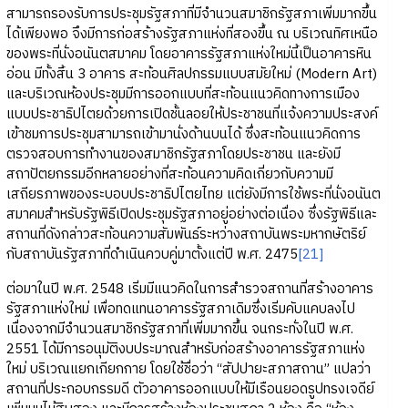
สามารถรองรับการประชุมรัฐสภาที่มีจำนวนสมาชิกรัฐสภาเพิ่มมากขึ้น
ได้เพียงพอ จึงมีการก่อสร้างรัฐสภาแห่งที่สองขึ้น ณ บริเวณทิศเหนือ
ของพระที่นั่งอนันตสมาคม โดยอาคารรัฐสภาแห่งใหม่นี้เป็นอาคารหิน
อ่อน มีทั้งสิ้น 3 อาคาร สะท้อนศิลปกรรมแบบสมัยใหม่ (Modern Art)
และบริเวณห้องประชุมมีการออกแบบที่สะท้อนแนวคิดทางการเมือง
แบบประชาธิปไตยด้วยการเปิดชั้นลอยให้ประชาชนที่แจ้งความประสงค์
เข้าชมการประชุมสามารถเข้ามานั่งด้านบนได้ ซึ่งสะท้อนแนวคิดการ
ตรวจสอบการทำงานของสมาชิกรัฐสภาโดยประชาชน และยังมี
สถาปัตยกรรมอีกหลายอย่างที่สะท้อนความคิดเกี่ยวกับความมี
เสถียรภาพของระบอบประชาธิปไตยไทย แต่ยังมีการใช้พระที่นั่งอนันต
สมาคมสำหรับรัฐพิธีเปิดประชุมรัฐสภาอยู่อย่างต่อเนื่อง ซึ่งรัฐพิธีและ
สถานที่ดังกล่าวสะท้อนความสัมพันธ์ระหว่างสถาบันพระมหากษัตริย์
กับสถาบันรัฐสภาที่ดำเนินควบคู่มาตั้งแต่ปี พ.ศ. 2475
[21]
ต่อมาในปี พ.ศ. 2548 เริ่มมีแนวคิดในการสำรวจสถานที่สร้างอาคาร
รัฐสภาแห่งใหม่ เพื่อทดแทนอาคารรัฐสภาเดิมซึ่งเริ่มคับแคบลงไป
เนื่องจากมีจำนวนสมาชิกรัฐสภาที่เพิ่มมากขึ้น จนกระทั่งในปี พ.ศ.
2551 ได้มีการอนุมัติงบประมาณสำหรับก่อสร้างอาคารรัฐสภาแห่ง
ใหม่ บริเวณแยกเกียกกาย โดยใช้ชื่อว่า “สัปปายะสภาสถาน” แปลว่า
สถานที่ประกอบกรรมดี ตัวอาคารออกแบบให้มีเรือนยอดรูปทรงเจดีย์