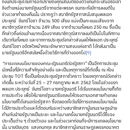
ทั้งนี้ที่ประชุมได้มีการอภิปรายถึงคุณสมบัติของตัวแทนที่จะเสนอชื่อเข้า
ชิงตำแหน่งนายกรัฐมนตรีจากแต่ละพรรค จนกระทั่งมีการลงมติใน
ช่วงเวลาค่ำของคืนนั้น ปรากฏว่า สมาชิกรัฐสภาสนับสนุนพลเอก
ประยุทธ์ จันทร์โอชา จำนวน 500 เสียง แบ่งเป็นคะแนนเสียงจาก
สมาชิกวุฒิสภาจำนวน 249 เสียง จากจำนวนทั้งหมด 250 คน ซึ่งเป็น
ที่กล่าวถึงค่อนข้างมากเนื่องจากสมาชิกวุฒิสภาลงมติเป็นไปในทิศทาง
เดียวกันทั้งหมด และจากการประชุมดังกล่าวส่งผลให้พลเอก ประยุทธ์
จันทร์โอชา อดีตหัวหน้าคณะรักษาความสงบแห่งชาติ ได้กลับมาเป็น
นายรัฐมนตรีอีกสมัยหนึ่งด้วยวิธีการที่ต่างออกไป
[9]
“การแถลงนโยบายของคณะรัฐมนตรีต่อรัฐสภา”
เป็นอีกการประชุม
นัดหนึ่งที่มีความสำคัญอย่างยิ่ง และเป็นเหตุการณ์ที่เกิดขึ้น ณ ห้อง
ประชุม TOT ซึ่งเป็นห้องประชุมรัฐสภาชั่วคราว โดยเหตุการณ์ดังกล่าว
เกิดขึ้น ระหว่างวันที่ 25 – 27 กรกฎาคม พ.ศ. 2562 โดยในช่วงแรก
พลเอก ประยุทธ์ จันทร์โอชา นายกรัฐมนตรี ได้เริ่มแถลงนโยบายก็เกิด
การประท้วง เพื่อให้นายกรัฐมนตรีแถลงให้ตรงตามเอกสารคำแถลง
นโยบายที่ได้เสนอต่อรัฐสภา ซึ่งตลอดทั้งวันที่มีการแถลงนโยบายนั้น
ได้มีการประท้วงและโต้ตอบกันระหว่างสมาชิกสภาผู้แทนราษฎรฝ่าย
ค้านกับฝ่ายรัฐบาลเป็นระยะ และในบางครั้งนายกรัฐมนตรีได้ชี้แจง
ประเด็นต่าง ๆ ด้วยตัวเอง และในช่วงเวลาก่อนที่จะมีการแถลงนโยบาย
นั้น นายปิยบุตร แสงกนกกุล สมาชิกสภาผู้แทนราษฎรพรรคอนาคต