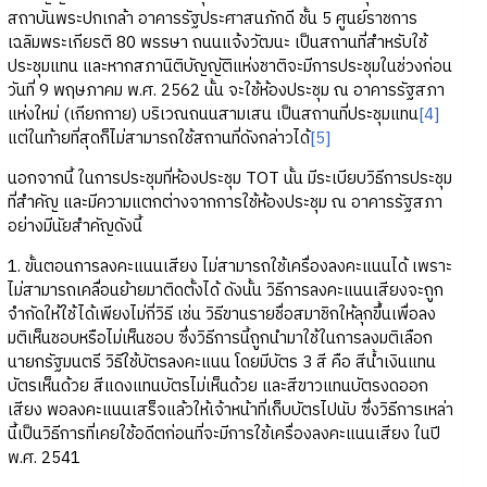
สถาบันพระปกเกล้า อาคารรัฐประศาสนภักดี ชั้น 5 ศูนย์ราชการ
เฉลิมพระเกียรติ 80 พรรษา ถนนแจ้งวัฒนะ เป็นสถานที่สำหรับใช้
ประชุมแทน และหากสภานิติบัญญัติแห่งชาติจะมีการประชุมในช่วงก่อน
วันที่ 9 พฤษภาคม พ.ศ. 2562 นั้น จะใช้ห้องประชุม ณ อาคารรัฐสภา
แห่งใหม่ (เกียกกาย) บริเวณถนนสามเสน เป็นสถานที่ประชุมแทน
[4]
แต่ในท้ายที่สุดก็ไม่สามารถใช้สถานที่ดังกล่าวได้
[5]
นอกจากนี้ ในการประชุมที่ห้องประชุม TOT นั้น มีระเบียบวิธีการประชุม
ที่สำคัญ และมีความแตกต่างจากการใช้ห้องประชุม ณ อาคารรัฐสภา
อย่างมีนัยสำคัญดังนี้
1. ขั้นตอนการลงคะแนนเสียง ไม่สามารถใช้เครื่องลงคะแนนได้ เพราะ
ไม่สามารถเคลื่อนย้ายมาติดตั้งได้ ดังนั้น วิธีการลงคะแนนเสียงจะถูก
จำกัดให้ใช้ได้เพียงไม่กี่วิธี เช่น วิธีขานรายชื่อสมาชิกให้ลุกขึ้นเพื่อลง
มติเห็นชอบหรือไม่เห็นชอบ ซึ่งวิธีการนี้ถูกนำมาใช้ในการลงมติเลือก
นายกรัฐมนตรี วิธีใช้บัตรลงคะแนน โดยมีบัตร 3 สี คือ สีน้ำเงินแทน
บัตรเห็นด้วย สีแดงแทนบัตรไม่เห็นด้วย และสีขาวแทนบัตรงดออก
เสียง พอลงคะแนนเสร็จแล้วให้เจ้าหน้าที่เก็บบัตรไปนับ ซึ่งวิธีการเหล่า
นี้เป็นวิธีการที่เคยใช้อดีตก่อนที่จะมีการใช้เครื่องลงคะแนนเสียง ในปี
พ.ศ. 2541