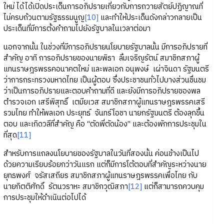
ใหม่ ได้ได้เปิดประเด็นการอภิปรายเกี่ยวกับการถวายสัตย์ปฏิญาณที่
ไม่ครบถ้วนตามรัฐธรรมนูญ
[10]
และทำให้ประเด็นดังกล่าวกลายเป็น
ประเด็นที่มีการตั้งคำถามไปยังรัฐบาลในเวลาต่อมา
นอกจากนั้น ในช่วงที่มีการอภิปรายนโยบายรัฐบาลนั้น มีการอภิปรายที่
สำคัญ อาทิ การอภิปรายของนายพิธา ลิ้มเจริญรัตน์ สมาชิกสภาผู้
แทนราษฎรพรรคอนาคตใหม่ และพลเอก อนุพงษ์ เผ่าจินดา รัฐมนตรี
ว่าการกระทรวงมหาดไทย เป็นผู้ตอบ ซึ่งประชาชนทั่วไปบางส่วนชื่นชม
ว่าเป็นการอภิปรายและตอบคำถามที่ดี และยังมีการอภิปรายของพล
ตำรวจเอก เสรีพิสุทธิ์ เตมียเวส สมาชิกสภาผู้แทนราษฎรพรรคเสรี
รวมไทย ทำให้พลเอก ประยุทธ์ จันทร์โอชา นายกรัฐมนตรี ต้องลุกขึ้น
ตอบ และเกิดวลีที่สำคัญ คือ “ตัดพี่ตัดน้อง” และต้องพักการประชุมใน
ที่สุด
[11]
สำหรับการแถลงนโยบายของรัฐบาลในวันที่สองนั้น ค่อนข้างเป็นไป
ด้วยความเรียบร้อยกว่าวันแรก แต่ก็มีการโต้ตอบที่สำคัญระหว่างนาย
ยุทธพงศ์ จรัสเสถียร สมาชิกสภาผู้แทนราษฎรพรรคเพื่อไทย กับ
นายกิตติศักดิ์ รัตนวราหะ สมาชิกวุฒิสภา
[12]
แต่ก็สามารถควบคุม
การประชุมให้ดำเนินต่อไปได้