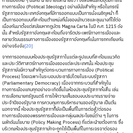
การเมืองใหม่ ๆ นั่นคือ ฝ่ายซ้ายและฝ่ายขวา ซึ่งสัมพันธ์กับอุดมการณ์
ทางการเมือง (Political Ideology) อย่างมีนัยสำคัญ หรือในกรณี
รัฐสภาของประเทศอังกฤษที่มีการออกแบบเป็นการนั่งเผชิญหน้า ก็
เป็นการออกแบบที่สะท้อนตำแหน่งที่นั่งของนักบวชและขุนนางที่ใช้ต่อ
เนื่องกันมาตั้งแต่สมัยมหากฎบัตร Magna Carta ในปี ค.ศ. 1215 ดัง
นั้น สำหรับรัฐสภาอังกฤษสะท้อนถึงจารีตประเพณีทางการเมืองและ
กลายวัฒนธรรมทางการเมืองของรัฐสภาอังกฤษที่เน้นการถกเถียงกัน
อย่างจริงจัง
[20]
จากการออกแบบห้องประชุมรัฐสภาในแต่ละรูปแบบที่สะท้อนแนวคิด
และประวัติศาสตร์ทางการเมืองของแต่ละประเทศนั้น ห้องประชุม
รัฐสภายังมีความสำคัญต่อกระบวนการทางการเมือง (Political
Process) โดยเฉพาะในระบอบประชาธิปไตยในระบบรัฐสภา
(Parliamentary Democracy) เนื่องจากกระบวนที่สำคัญใน
ทางการเมืองแทบทุกอย่างจะเกิดขึ้นในห้องประชุมรัฐสภาทั้งสิ้น เช่น
การเลือกนายกรัฐมนตรี การให้ความเห็นชอบงบประมาณรายจ่าย
ประจำปีของรัฐบาล การควบคุมการบริหารงานของรัฐบาล เป็นต้น
นอกจากนี้ ห้องประชุมรัฐสภาก็ยังเป็นพื้นที่ในการต่อสู้/ต่อรอง
ทางการเมืองของพรรคการเมืองและกลุ่มผลประโยชน์ต่าง ๆ ในการ
ผลักดันนโยบาย (Policy Making Process) ที่แต่ละฝ่ายต้องการ ซึ่ง
บริเวณห้องประชุมรัฐสภามักจะถูกใช้เป็นพื้นที่ในการเจรจาต่อรอง