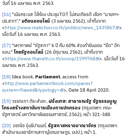
วันที่ 16 เมษายน พ.ศ. 2563.
[16]
"เมินกระแส ใช้ห้อง ประชุมTOT ไม่สมเกียรติ เลือก “นายกฯ-
ปธ.สภา”,"
มติชนออนไลน์
(3 เมษายน 2562), เข้าถึงจาก
<
https://www.matichon.co.th/politics/news_1435867
>.
เมื่อวันที่ 16 เมษายน พ.ศ. 2563.
[17]
"มหากาพย์ "รัฐสภา" 6 ปี คืบ 60% ส่อเค้ายินยอม "ยืด" อีก
รอบ,"
ไทยรัฐออนไลน์
(26 มิถุนายน 2562), เข้าถึงจาก
<
https://www.thairath.co.th/scoop/1599768
>. เมื่อวันที่ 16
เมษายน พ.ศ. 2563.
[18]
Idea book,
Parliament
, access from
<
http://www.parliamentbook.com/spaces?
system=flawed&typology=
>, Date 18 April 2020.
[19]
วรรณภา ติระสังขะ,
ฝรั่งเศส: สาธารณรัฐ รัฐธรรมนูญ
โครงสร้างสถาบันการเมืองการปกครอง
(กรุงเทพฯ: คณะ
รัฐศาสตร์ มหาวิทยาลัยธรรมศาสตร์, 2562), หน้า 321-348.
[20]
อรณิช รุ่งธิปานนท์,
รัฐสภาสหราชอาณาจักร
(กรุงเทพฯ:
สำนักงานเลขาธิการสภาผู้แทนราษฎร, มปป.), หน้า 1.