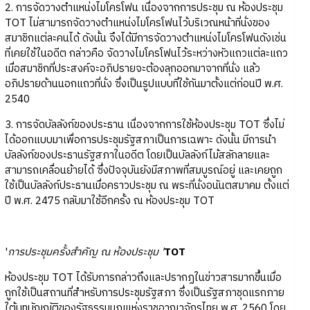
2. การจัดวางตำแหน่งไมโครโฟน เนื่องจากการประชุม ณ ห้องประชุม
TOT ไม่สามารถจัดวางตำแหน่งไมโครโฟนไว้บริเวณหน้าที่นั่งของ
สมาชิกแต่ละคนได้ ดังนั้น จึงได้มีการจัดวางตำแหน่งไมโครโฟนดังเช่น
ที่เคยใช้ในอดีต กล่าวคือ จัดวางไมโครโฟนไว้ระหว่างหัวแถวแต่ละแถว
เมื่อสมาชิกที่ประสงค์จะอภิปรายจะต้องลุกออกมาจากที่นั่ง แล้ว
อภิปรายด้านนอกแถวที่นั่ง ซึ่งเป็นรูปแบบที่ใช้กันมาตั้งแต่ก่อนปี พ.ศ.
2540
3. การจัดบัลลังก์ของประธาน เนื่องจากการใช้ห้องประชุม TOT ซึ่งไม่
ได้ออกแบบมาเพื่อการประชุมรัฐสภาเป็นการเฉพาะ ดังนั้น มีการนำ
บัลลังก์ของประธานรัฐสภาในอดีต โดยเป็นบัลลังก์ไม้สลักลายและ
สามารถเคลื่อนย้ายได้ ซึ่งปัจจุบันยังมีสภาพที่สมบูรณ์อยู่ และเคยถูก
ใช้เป็นบัลลังก์ประธานเมื่อคราวประชุม ณ พระที่นั่งอนันตสมาคม ตั้งแต่
ปี พ.ศ. 2475 กลับมาใช้อีกครั้ง ณ ห้องประชุม TOT
'
การประชุมครั้งสำคัญ ณ ห้องประชุม '
TOT
ห้องประชุม TOT ได้รับการกล่าวถึงและปรากฏในข่าวสารมากขึ้นเมื่อ
ถูกใช้เป็นสถานที่สำหรับการประชุมรัฐสภา ซึ่งเป็นรัฐสภาชุดแรกภาย
ใต้บทบัญญัติของรัฐธรรมนูญแห่งราชอาณาจักรไทย พ.ศ. 2560 โดย