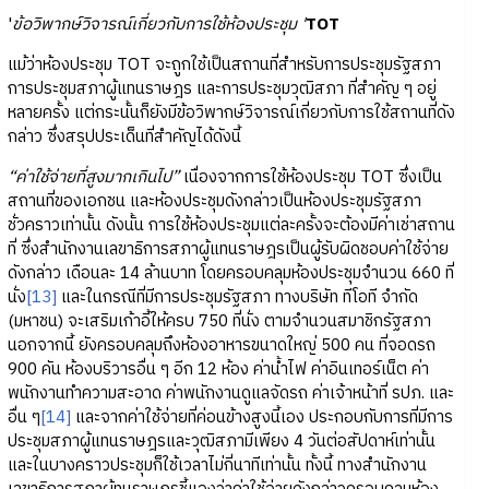
'
ข้อวิพากษ์วิจารณ์เกี่ยวกับการใช้ห้องประชุม '
TOT
แม้ว่าห้องประชุม TOT จะถูกใช้เป็นสถานที่สำหรับการประชุมรัฐสภา
การประชุมสภาผู้แทนราษฎร และการประชุมวุฒิสภา ที่สำคัญ ๆ อยู่
หลายครั้ง แต่กระนั้นก็ยังมีข้อวิพากษ์วิจารณ์เกี่ยวกับการใช้สถานที่ดัง
กล่าว ซึ่งสรุปประเด็นที่สำคัญได้ดังนี้
“ค่าใช้จ่ายที่สูงมากเกินไป”
เนื่องจากการใช้ห้องประชุม TOT ซึ่งเป็น
สถานที่ของเอกชน และห้องประชุมดังกล่าวเป็นห้องประชุมรัฐสภา
ชั่วคราวเท่านั้น ดังนั้น การใช้ห้องประชุมแต่ละครั้งจะต้องมีค่าเช่าสถาน
ที่ ซึ่งสำนักงานเลขาธิการสภาผู้แทนราษฎรเป็นผู้รับผิดชอบค่าใช้จ่าย
ดังกล่าว เดือนละ 14 ล้านบาท โดยครอบคลุมห้องประชุมจำนวน 660 ที่
นั่ง
[13]
และในกรณีที่มีการประชุมรัฐสภา ทางบริษัท ทีโอที จำกัด
(มหาชน) จะเสริมเก้าอี้ให้ครบ 750 ที่นั่ง ตามจำนวนสมาชิกรัฐสภา
นอกจากนี้ ยังครอบคลุมถึงห้องอาหารขนาดใหญ่ 500 คน ที่จอดรถ
900 คัน ห้องบริวารอื่น ๆ อีก 12 ห้อง ค่าน้ำไฟ ค่าอินเทอร์เน็ต ค่า
พนักงานทำความสะอาด ค่าพนักงานดูแลจัดรถ ค่าเจ้าหน้าที่ รปภ. และ
อื่น ๆ
[14]
และจากค่าใช้จ่ายที่ค่อนข้างสูงนี้เอง ประกอบกับการที่มีการ
ประชุมสภาผู้แทนราษฎรและวุฒิสภามีเพียง 4 วันต่อสัปดาห์เท่านั้น
และในบางคราวประชุมก็ใช้เวลาไม่กี่นาทีเท่านั้น ทั้งนี้ ทางสำนักงาน