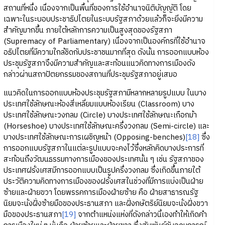
สถานที่หนึ่ง เนื่องจากเป็นพื้นที่ของการใช้อำนาจนิติบัญญัติ โดย
เฉพาะในระบอบประชาธิปไตยในระบบรัฐสภาด้วยแล้วก็จะยิ่งมีความ
สำคัญมากขึ้น ภายใต้หลักการความเป็นสูงสุดของรัฐสภา
(Supremacy of Parliamentary) เนื่องจากเป็นองค์กรที่ใช้อำนาจ
อธิปไตยที่มีความใกล้ชิดกับประชาชนมากที่สุด ดังนั้น การออกแบบห้อง
ประชุมรัฐสภาจึงมีความสำคัญและสะท้อนแนวคิดทางการเมืองดัง
กล่าวผ่านสถาปัตยกรรมของสถานที่ประชุมรัฐสภาอยู่เสมอ
แนวคิดในการออกแบบห้องประชุมรัฐสภามีหลากหลายรูปแบบ ในบาง
ประเทศใช้ลักษณะห้องสี่เหลี่ยมแบบห้องเรียน (Classroom) บาง
ประเทศใช้ลักษณะวงกลม (Circle) บางประเทศใช้ลักษณะเกือกม้า
(Horseshoe) บางประเทศใช้ลักษณะครึ่งวงกลม (Semi-circle) และ
บางประเทศใช้ลักษณะการเผชิญหน้า (Opposing-benches)
[18]
ซึ่ง
การออกแบบรัฐสภาในแต่ละรูปแบบจะคงไว้ซึ่งหลักคิดบางประการที่
สะท้อนถึงวัฒนธรรมทางการเมืองของประเทศนั้น ๆ เช่น รัฐสภาของ
ประเทศฝรั่งเศสมีการออกแบบเป็นรูปครึ่งวงกลม ซึ่งเกิดขึ้นภายใต้
ประวัติความคิดทางการเมืองของฝรั่งเศสในช่วงที่มีการแบ่งเป็นฝ่าย
ซ้ายและฝ่ายขวา โดยพรรคการเมืองฝ่ายซ้าย คือ ฝ่ายสาธารณรัฐ
นิยมจะนั่งฝั่งซ้ายมือของประธานสภา และฝั่งกษัตริย์นิยมจะนั่งฝั่งขวา
มือของประธานสภา
[19]
จากตำแหน่งแห่งที่ดังกล่าวนี้เองทำให้เกิดคำ