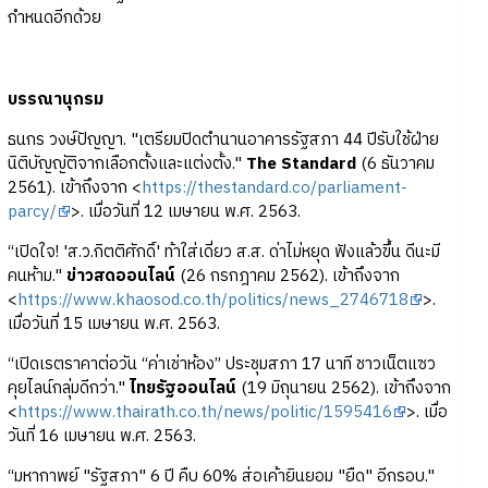
กำหนดอีกด้วย
บรรณานุกรม
ธนกร วงษ์ปัญญา. "เตรียมปิดตำนานอาคารรัฐสภา 44 ปีรับใช้ฝ่าย
นิติบัญญัติจากเลือกตั้งและแต่งตั้ง."
The Standard
(6 ธันวาคม
2561). เข้าถึงจาก <
https://thestandard.co/parliament-
parcy/
>. เมื่อวันที่ 12 เมษายน พ.ศ. 2563.
“เปิดใจ! 'ส.ว.กิตติศักดิ์' ท้าใส่เดี่ยว ส.ส. ด่าไม่หยุด ฟังแล้วขึ้น ดีนะมี
คนห้าม."
ข่าวสดออนไลน์
(26 กรกฎาคม 2562). เข้าถึงจาก
<
https://www.khaosod.co.th/politics/news_2746718
>.
เมื่อวันที่ 15 เมษายน พ.ศ. 2563.
“เปิดเรตราคาต่อวัน “ค่าเช่าห้อง” ประชุมสภา 17 นาที ชาวเน็ตแซว
คุยไลน์กลุ่มดีกว่า."
ไทยรัฐออนไลน์
(19 มิถุนายน 2562). เข้าถึงจาก
<
https://www.thairath.co.th/news/politic/1595416
>. เมื่อ
วันที่ 16 เมษายน พ.ศ. 2563.
“มหากาพย์ "รัฐสภา" 6 ปี คืบ 60% ส่อเค้ายินยอม "ยืด" อีกรอบ."