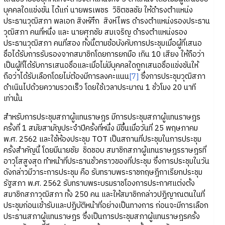
บุคคลใดแข่งขัน ได้แก่ นายพรเพชร วิชิตชลชัย ให้ดำรงตำแหน่ง
ประธานวุฒิสภา พลเอก สิงห์ศึก สิงห์ไพร ดำรงตำแหน่งรองประธาน
วุฒิสภา คนที่หนึ่ง และ นายศุภชัย สมเจริญ ดำรงตำแหน่งรอง
ประธานวุฒิสภา คนที่สอง ทั้งนี้ตามข้อบังคับการประชุมเมื่อผู้ที่เสนอ
ชื่อได้รับการรับรองจากสมาชิกโดยการยกมือ เกิน 10 เสียง ให้ถือว่า
เป็นผู้ที่ได้รับการเสนอชื่อและเมื่อไม่มีบุคคลใดถูกเสนอชื่อแข่งขันให้
ถือว่าได้รับเลือกโดยไม่ต้องมีการลงคะแนน
[7]
ซึ่งการประชุมวุฒิสภา
ดำเนินไปด้วยความรวดเร็ว โดยใช้เวลาประมาณ 1 ชั่วโมง 20 นาที
เท่านั้น
สำหรับการประชุมสภาผู้แทนราษฎร มีการประชุมสภาผู้แทนราษฎร
ครั้งที่ 1 สมัยสามัญประจำปีครั้งที่หนึ่ง มีขึ้นเมื่อวันที่ 25 พฤษภาคม
พ.ศ. 2562 และใช้ห้องประชุม TOT เป็นสถานที่ประชุมในการประชุม
ครั้งสำคัญนี้ โดยมีนายชัย ชิดชอบ สมาชิกสภาผู้แทนราษฎรราษฎรที่
อาวุโสสูงสุด ทำหน้าที่ประธานชั่วคราวของที่ประชุม ซึ่งการประชุมในวัน
ดังกล่าวมีวาระการประชุม คือ รับทราบพระราชกฤษฎีกาเรียกประชุม
รัฐสภา พ.ศ. 2562 รับทราบพระบรมราชโองการประกาศแต่งตั้ง
สมาชิกสภาวุฒิสภา ทั้ง 250 คน และให้สมาชิกกล่าวปฏิญาณตนในที่
ประชุมก่อนเข้ารับและปฏิบัติหน้าที่อย่างเป็นทางการ ก่อนจะมีการเลือก
ประธานสภาผู้แทนราษฎร ซึ่งเป็นการประชุมสภาผู้แทนราษฎรครั้ง