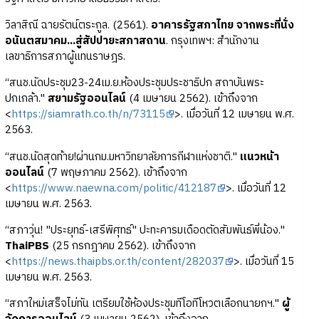
วิลาสิณี ฉายรัตน์ตระกูล. (2561).
อาคารรัฐสภาไทย จากพระที่นั่ง
อนันตสมาคม...สู่สัปปายะสภาสถาน
. กรุงเทพฯ: สำนักงาน
เลขาธิการสภาผู้แทนราษฎร.
“สนช.นัดประชุม23-24เม.ย.ห้องประชุมประชาธิปก สถาบันพระ
ปกเกล้า."
สยามรัฐออนไลน์
(4 เมษายน 2562). เข้าถึงจาก
<
https://siamrath.co.th/n/73115
>. เมื่อวันที่ 12 เมษายน พ.ศ.
2563.
“สนช.นัดสุดท้าย!ผ่านกม.มหาวิทยาลัยการกีฬาแห่งชาติ."
แนวหน้า
ออนไลน์
(7 พฤษภาคม 2562). เข้าถึงจาก
<
https://www.naewna.com/politic/412187
>. เมื่อวันที่ 12
เมษายน พ.ศ. 2563.
“สภาวุ่น! "ประยุทธ์-เสรีพิศุทธ์" ปะทะคารมเดือดตัดสัมพันธ์พี่น้อง."
ThaiPBS
(25 กรกฎาคม 2562). เข้าถึงจาก
<
https://news.thaipbs.or.th/content/282037
>. เมื่อวันที่ 15
เมษายน พ.ศ. 2563.
“สภาใหม่เสร็จไม่ทัน เตรียมใช้ห้องประชุมทีโอทีโหวตเลือกนายกฯ."
ผู้