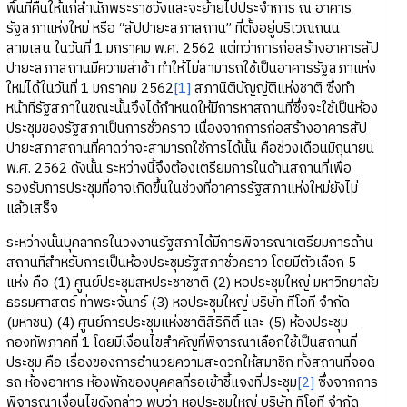
พื้นที่คืนให้แก่สำนักพระราชวังและจะย้ายไปประจำการ ณ อาคาร
รัฐสภาแห่งใหม่ หรือ “สัปปายะสภาสถาน” ที่ตั้งอยู่บริเวณถนน
สามเสน ในวันที่ 1 มกราคม พ.ศ. 2562 แต่ทว่าการก่อสร้างอาคารสัป
ปายะสภาสถานมีความล่าช้า ทำให้ไม่สามารถใช้เป็นอาคารรัฐสภาแห่ง
ใหม่ได้ในวันที่ 1 มกราคม 2562
[1]
สภานิติบัญญัติแห่งชาติ ซึ่งทำ
หน้าที่รัฐสภาในขณะนั้นจึงได้กำหนดให้มีการหาสถานที่ซึ่งจะใช้เป็นห้อง
ประชุมของรัฐสภาเป็นการชั่วคราว เนื่องจากการก่อสร้างอาคารสัป
ปายะสภาสถานที่คาดว่าจะสามารถใช้การได้นั้น คือช่วงเดือนมิถุนายน
พ.ศ. 2562 ดังนั้น ระหว่างนี้จึงต้องเตรียมการในด้านสถานที่เพื่อ
รองรับการประชุมที่อาจเกิดขึ้นในช่วงที่อาคารรัฐสภาแห่งใหม่ยังไม่
แล้วเสร็จ
ระหว่างนั้นบุคลากรในวงงานรัฐสภาได้มีการพิจารณาเตรียมการด้าน
สถานที่สำหรับการเป็นห้องประชุมรัฐสภาชั่วคราว โดยมีตัวเลือก 5
แห่ง คือ (1) ศูนย์ประชุมสหประชาชาติ (2) หอประชุมใหญ่ มหาวิทยาลัย
ธรรมศาสตร์ ท่าพระจันทร์ (3) หอประชุมใหญ่ บริษัท ทีโอที จำกัด
(มหาชน) (4) ศูนย์การประชุมแห่งชาติสิริกิติ์ และ (5) ห้องประชุม
กองทัพภาคที่ 1 โดยมีเงื่อนไขสำคัญที่พิจารณาเลือกใช้เป็นสถานที่
ประชุม คือ เรื่องของการอำนวยความสะดวกให้สมาชิก ทั้งสถานที่จอด
รถ ห้องอาหาร ห้องพักของบุคคลที่รอเข้าชี้แจงที่ประชุม
[2]
ซึ่งจากการ
พิจารณาเงื่อนไขดังกล่าว พบว่า หอประชุมใหญ่ บริษัท ทีโอที จำกัด