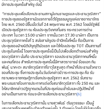
มีการประชุมครั้งสำคัญ ดังนี้
“การประชุมเพื่อเลือกประธานสภาผู้แทนราษฎรและประธานวุฒิสภา”
การประชุมของรัฐสภานัดแรกภายใต้รัฐธรรมนูญแห่งราชอาณาจักร
ไทย พ.ศ. 2560 มีขึ้นเมื่อวันที่ 24 พฤษภาคม พ.ศ. 2562 โดยมีรัฐพิธี
เปิดประชุมรัฐสภา ณ ห้องประชุมวิเทศสโมสร กระทรวงการต่าง
ประเทศ ในเวลา 15.00 นาฬิกา จากนั้นเวลา 17.30 นาฬิกา เป็นการ
ประชุมวุฒิสภาครั้งที่ 1 สมัยสามัญประจำปีครั้งที่หนึ่ง ถือเป็นการ
ประชุมของฝ่ายนิติบัญญัตินัดแรก และใช้ห้องประชุม TOT เป็นสถานที่
ประชุมในครั้งนี้ โดยการประชุมครั้งนี้เป็นไปเพื่อเลือกตำแหน่งสำคัญ
ของวุฒิสภา นั่นคือ ประธานวุฒิสภา รองประธานวุฒิสภาคนที่หนึ่ง
และคนที่สอง สำหรับการประชุมครั้งนี้มีศาสตราจารย์ ร้อยเอก ทิน
พันธุ์ นาคะตะ สมาชิกวุฒิสภาที่อาวุโสสูงสุด ทำหน้าที่ประธานชั่วคราว
ของที่ประชุม ซึ่งการประชุมในวันดังกล่าวมีวาระการประชุม คือ รับ
ทราบพระราชกฤษฎีกาเรียกประชุมรัฐสภา พ.ศ. 2562 รับทราบ
พระบรมราชโองการประกาศแต่งตั้งสมาชิกวุฒิสภา ทั้ง 250 คน และ
ให้สมาชิกกล่าวปฏิญาณตนในที่ประชุมก่อนเข้ารับและปฏิบัติหน้าที่
อย่างเป็นทางการ ก่อนจะมีการเลือกประธานวุฒิสภา
[6]
ในการเลือกประธานวุฒิสภานั้น นายสุวพันธ์ ตันยุวรรธนะ เป็นผู้
เสนอรายชื่อบุคคลที่จะดำรงตำแหน่งทั้ง 3 ตำแหน่ง โดยไม่มีผู้เสนอชื่อ