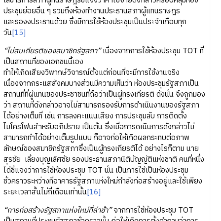
เลขาธิการสภาผู้ทนราษฎรชี้แจงว่าค่าใช้จ่ายดังกล่าวครอบคลุมห้อง
ประชุมย่อยอื่น ๆ รวมถึงห้องทำงานประธานสภาผู้แทนราษฎร
และรองงประธานด้วย ซึ่งมีการใช้ห้องประชุมเป็นประจำเกือบทุก
วัน
[15]
“ไม่สมเกียรติของสมาชิกรัฐสภา”
เนื่องจากการใช้ห้องประชุม TOT ที่
เป็นสถานที่ของเอกชนนี้เอง
ทำให้เกิดเสียงวิพากษ์วิจารณ์ตั้งแต่ก่อนที่จะมีการใช้งานจริง
เนื่องจากกระแสสังคมบางส่วนมีความเห็นว่า ห้องประชุมรัฐสภาเป็น
สถานที่ที่ผู้แทนของประชาชนที่ถือว่าเป็นผู้ทรงเกียรติ ดังนั้น จึงถูกมอง
ว่า สถานที่ดังกล่าวอาจไม่สามารถรองรับการดำเนินงานของรัฐสภา
ได้อย่างเต็มที่ เช่น การลงคะแนนเสียง การประชุมลับ การติดตั้ง
ไมโครโฟนสำหรับอภิปราย เป็นต้น ซึ่งเมื่อการดเนินการดังกล่าวไม่
สามารถทำได้อย่างเต็มรูปแบบ ก็อาจก่อให้เกิดผลกระทบต่อภาพ
ลักษณ์ของสมาชิกรัฐสภาซึ่งเป็นผู้ทรงเกียรติได้ อย่างไรก็ตาม นาย
สุรชัย เลี้ยงบุญเลิศชัย รองประธานสภานิติบัญญัติแห่งชาติ คนที่หนึ่ง
ได้ชี้แจงว่าการใช้ห้องประชุม TOT นั้น เป็นการใช้เป็นห้องประชุม
ชั่วคราวระหว่างที่อาคารรัฐสภาแห่งใหม่กำลังก่อสร้างอยู่และใช้เพียง
ระยะเวลาสั้นไม่กี่เดือนเท่านั้น
[16]
“การก่อสร้างรัฐสภาแห่งใหม่ที่ล่าช้า”
จากการใช้ห้องประชุม TOT