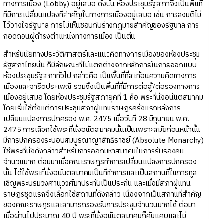
ทางการเมือง (Lobby) อยู่เสมอ ดังนั้น ห้องประชุมรัฐสภาจึงเป็นพื้นที่
ที่มีการเปลี่ยนแปลงที่สำคัญในทางการเมืองอยู่เสมอ เช่น การลงมติไม่
ไว้วางใจรัฐบาล การไม่เห็นชอบกับร่างกฎมายสำคัญของรัฐบาล การ
ถอดถอนผู้ดำรงตำแหน่งทางการเมือง เป็นต้น
สำหรับนัยทางประวัติศาสตร์และแนวคิดทางการเมืองของห้องประชุม
รัฐสภาไทยนั้น ก็มีลักษณะที่ไม่แตกต่างจากหลักการในการออกแบบ
ห้องประชุมรัฐสภาทั่วไป กล่าวคือ เป็นพื้นที่ที่สะท้อนความคิดทางการ
เมืองและจารีตประเพณี รวมถึงเป็นพื้นที่ที่มีการต่อสู้/ต่อรองทางการ
เมืองอยู่เสมอ โดยห้องประชุมรัฐสภายุคที่ 1 คือ พระที่นั่งอนันตสมาคม
โดยเริ่มใช้ตั้งแต่การประชุมสภาผู้แทนราษฎรครั้งแรกหลังการ
เปลี่ยนแปลงการปกครอง พ.ศ. 2475 เมื่อวันที่ 28 มิถุนายน พ.ศ.
2475 การเลือกใช้พระที่นั่งอนัตสมาคมนั้นเป็นเพราะสมัยก่อนหน้านั้น
มีการปกครองระบอบสมบูรณาญาสิทธิราชย์ (Absolute Monarchy)
ใช้พระที่นั่งดังกล่าวสำหรับการออกมหาสมาคมในการรับรองคน
จำนวนมาก ต่อมมาเมื่อคณะราษฎรทำการเปลี่ยนแปลงการปกครอง
นั้น ได้ใช้พระที่นั่งอนันตสมาคมเป็นที่ทำการและเป็นสถานที่ในการทูล
เชิญพระบรมวงศานุวงศ์มาประทับเป็นประกัน และเมื่อมีสภาผู้แทน
ราษฎรชุดแรกจึงเลือกใช้สถานที่ดังกล่าว เนื่องจากเป็นสถานที่สำคัญ
ของคณะราษฎรและสามารถรองรับการประชุมจำนวนมากได้ ต่อมา
เมื่อผ่านไปประมาณ 40 ปี พระที่นั่งอนันตสมาคมก็คับแคบและไม่