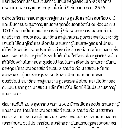
แรกหลังจากที่มีการประชุมสภาผู้แทนราษฎรครั้งแรกหลังจากการ
ประกาศยุบสภาผู้แทนราษฎร เมื่อวันที่ 9 ธันวาคม พ.ศ. 2556
อย่างไรก็ตาม การประชุมสภาผู้แทนราษฎรนัดแรกในรอบเกือบ 6 ปี
และเป็นการประชุมสภาผู้แทนราษฎรครั้งแรกที่จัดขึ้น ณ ห้องประชุม
TOT ก็กลายเป็นสนามของการต่อสู้/ต่อรองทางการเมืองทันที่ เมื่อ
นายวีระกร คำประกอบ สมาชิกสภาผู้แทนราษฎรพรรคพลังประชารัฐ
เสนอให้เลื่อนญัตติการเลือกประธานสภาผู้แทนราษฎรออกไปก่อน
ทำให้ที่ประชุมมีการอภิปรายกันอย่างกว้างขวาง ก่อนจะมีการลงมติ ซึ่ง
ผลการลงมติปรากฏว่าที่ประชุมไม่เห็นด้วยให้มีการเลื่อนญัตติดังกล่าว
ทำให้ต้องดำเนินการประชุมต่อไป โดยในการเลือกประธานสภาผู้แทน
ราษฎร มีการเสนอรายชื่อจำนวน 2 รายชื่อ คือ นายชวน หลีกภัย
สมาชิกสภาผู้แทนราษฎรพรรคประชาธิปัตย์ และนายสมพงษ์
อมรวิวัฒน์ สมาชิกสภาผู้แทนราษฎรพรรคเพื่อไทย และเมื่อมีการลง
คะแนน ปรากฏว่า นายชวน หลีกภัย ได้รับเลือกให้เป็นประธานสภาผู้
แทนราษฎร
ต่อมาในวันที่ 26 พฤษภาคม พ.ศ. 2562 มีการเลือกรองประธานสภาผู้
แทนราษฎร โดยมีการเสนอรายชื่อจำนวน 2 รายชื่อ คือ นายสุชาติ
ตันเจริญ สมาชิกสภาผู้แทนราษฎรพรรคพลังประชารัฐ และนางสาว
เยาวลักษณ์ วงษ์ประภารัตน์ สมาชิกสภาผู้แทนราษฎรพรรคอนาคต