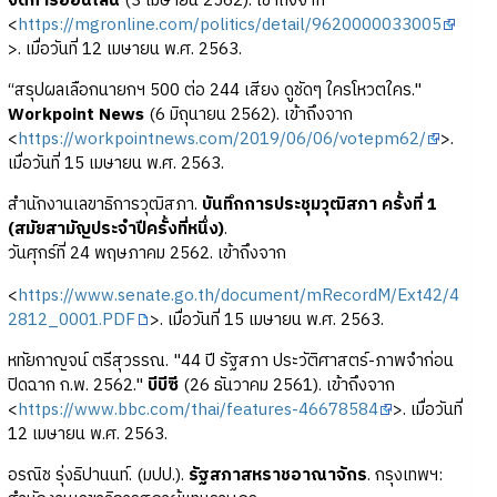
จัดการออนไลน์
(3 เมษายน 2562). เข้าถึงจาก
<
https://mgronline.com/politics/detail/9620000033005
>. เมื่อวันที่ 12 เมษายน พ.ศ. 2563.
“สรุปผลเลือกนายกฯ 500 ต่อ 244 เสียง ดูชัดๆ ใครโหวตใคร."
Workpoint News
(6 มิถุนายน 2562). เข้าถึงจาก
<
https://workpointnews.com/2019/06/06/votepm62/
>.
เมื่อวันที่ 15 เมษายน พ.ศ. 2563.
สำนักงานเลขาธิการวุฒิสภา.
บันทึกการประชุมวุฒิสภา ครั้งที่ 1
(สมัยสามัญประจำปีครั้งที่หนึ่ง)
.
วันศุกร์ที่ 24 พฤษภาคม 2562. เข้าถึงจาก
<
https://www.senate.go.th/document/mRecordM/Ext42/4
2812_0001.PDF
>. เมื่อวันที่ 15 เมษายน พ.ศ. 2563.
หทัยกาญจน์ ตรีสุวรรณ. "44 ปี รัฐสภา ประวัติศาสตร์-ภาพจำก่อน
ปิดฉาก ก.พ. 2562."
บีบีซี
(26 ธันวาคม 2561). เข้าถึงจาก
<
https://www.bbc.com/thai/features-46678584
>. เมื่อวันที่
12 เมษายน พ.ศ. 2563.
อรณิช รุ่งธิปานนท์. (มปป.).
รัฐสภาสหราชอาณาจักร
. กรุงเทพฯ: