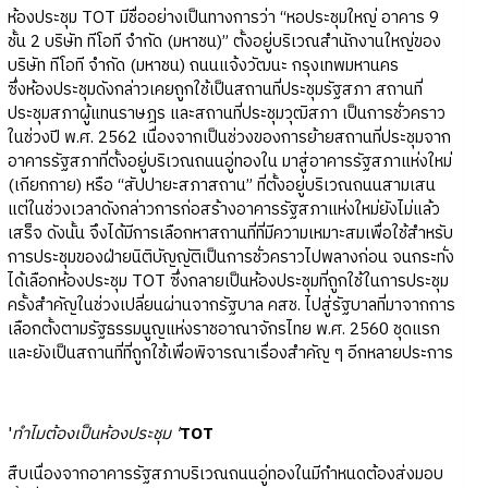
ห้องประชุม TOT มีชื่ออย่างเป็นทางการว่า “หอประชุมใหญ่ อาคาร 9
ชั้น 2 บริษัท ทีโอที จำกัด (มหาชน)” ตั้งอยู่บริเวณสำนักงานใหญ่ของ
บริษัท ทีโอที จำกัด (มหาชน) ถนนแจ้งวัฒนะ กรุงเทพมหานคร
ซึ่งห้องประชุมดังกล่าวเคยถูกใช้เป็นสถานที่ประชุมรัฐสภา สถานที่
ประชุมสภาผู้แทนราษฎร และสถานที่ประชุมวุฒิสภา เป็นการชั่วคราว
ในช่วงปี พ.ศ. 2562 เนื่องจากเป็นช่วงของการย้ายสถานที่ประชุมจาก
อาคารรัฐสภาที่ตั้งอยู่บริเวณถนนอู่ทองใน มาสู่อาคารรัฐสภาแห่งใหม่
(เกียกกาย) หรือ “สัปปายะสภาสถาน” ที่ตั้งอยู่บริเวณถนนสามเสน
แต่ในช่วงเวลาดังกล่าวการก่อสร้างอาคารรัฐสภาแห่งใหม่ยังไม่แล้ว
เสร็จ ดังนั้น จึงได้มีการเลือกหาสถานที่ที่มีความเหมาะสมเพื่อใช้สำหรับ
การประชุมของฝ่ายนิติบัญญัติเป็นการชั่วคราวไปพลางก่อน จนกระทั่ง
ได้เลือกห้องประชุม TOT ซึ่งกลายเป็นห้องประชุมที่ถูกใช้ในการประชุม
ครั้งสำคัญในช่วงเปลี่ยนผ่านจากรัฐบาล คสช. ไปสู่รัฐบาลที่มาจากการ
เลือกตั้งตามรัฐธรรมนูญแห่งราชอาณาจักรไทย พ.ศ. 2560 ชุดแรก
และยังเป็นสถานที่ที่ถูกใช้เพื่อพิจารณาเรื่องสำคัญ ๆ อีกหลายประการ
'
ทำไมต้องเป็นห้องประชุม '
TOT
สืบเนื่องจากอาคารรัฐสภาบริเวณถนนอู่ทองในมีกำหนดต้องส่งมอบ