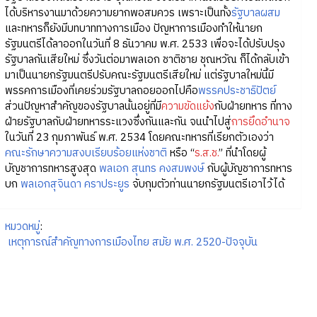
ได้บริหารงานมาด้วยความยากพอสมควร เพราะเป็นทั้ง
รัฐบาลผสม
และทหารก็ยังมีบทบาททางการเมือง ปัญหาการเมืองทำให้นายก
รัฐมนตรีได้ลาออกในวันที่ 8 ธันวาคม พ.ศ. 2533 เพื่อจะได้ปรับปรุง
รัฐบาลกันเสียใหม่ ซึ่งวันต่อมาพลเอก ชาติชาย ชุณหวัณ ก็ได้กลับเข้า
มาเป็นนายกรัฐมนตรีปรับคณะรัฐมนตรีเสียใหม่ แต่รัฐบาลใหม่นี้มี
พรรคการเมืองที่เคยร่วมรัฐบาลถอยออกไปคือ
พรรคประชาธิปัตย์
ส่วนปัญหาสำคัญของรัฐบาลนั้นอยู่ที่มี
ความขัดแย้ง
กับฝ่ายทหาร ที่ทาง
ฝ่ายรัฐบาลกับฝ่ายทหารระแวงซึ่งกันและกัน จนนำไปสู่
การยึดอำนาจ
ในวันที่ 23 กุมภาพันธ์ พ.ศ. 2534 โดยคณะทหารที่เรียกตัวเองว่า
คณะรักษาความสงบเรียบร้อยแห่งชาติ
หรือ “
ร.ส.ช.
” ที่นำโดยผู้
บัญชาการทหารสูงสุด
พลเอก สุนทร คงสมพงษ์
กับผู้บัญชาการทหาร
บก
พลเอกสุจินดา คราประยูร
จับกุมตัวท่านนายกรัฐมนตรีเอาไว้ได้
หมวดหมู่
:
เหตุการณ์สำคัญทางการเมืองไทย สมัย พ.ศ. 2520-ปัจจุบัน