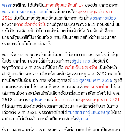
พรรค
ชาติไทย ได้เข้าเป็น
นายกรัฐมนตรีคนที่ 17
ของประเทศต่อจาก
พลเอก เปรม ติณสูลานนท์
ขณะนั้นมีการใช้
รัฐธรรมนูญฉบับ พ.ศ.
2521
นับเป็นนายกรัฐมนตรีคนแรกที่มาจากหัวหน้า
พรรคการเมือง
หลังจาก
การเลือกตั้งทั่วไป
ตามรัฐธรรมนูญ พ.ศ. 2521 ก่อนหน้านี้ แม้
จะได้มีการเลือกตั้งทั่วไปมาแล้วก่อนหน้าครั้งนี้ถึง 3 ครั้งแล้วก็ตาม
นายกรัฐมนตรีที่มีมาก่อนทั้ง 2 ท่าน เป็นนายทหารที่ได้ตำแหน่งนายก
รัฐมนตรีโดยไม่ได้ลงเลือกตั้ง
พลตรี ชาติชาย ชุณหะวัณ นั้นในอดีตได้มีบทบาททางการเมืองสำคัญ
ในประเทศไทย เพราะได้มีส่วนร่วมทำการ
รัฐประหาร
เมื่อวันที่ 8
พฤศจิกายน พ.ศ. 2490 ที่มีบิดา คือ
พลโท ผิน ชุณหวัณ
เป็นหัวหน้า
ล้มรัฐบาลที่มาจากการเลือกตั้งและล้มรัฐธรรมนูญ พ.ศ. 2492 ตอนนั้น
ท่านมียศเป็นร้อยเอก ภายหลังเหตุการณ์
14 ตุลาคม พ.ศ. 2516
ญาติ
และมิตรของท่านได้รวมกันตั้งพรรคการเมือง ชื่อ
พรรคชาติไทย
ได้ลง
เล่นการเมือง ลงสมัครเข้ารับเลือกตั้งมาตั้งแต่การเลือกตั้งทั่วไป พ.ศ.
2518 ผ่านการ
รัฐประหาร
และ
ยึดอำนาจ
จนมี
รัฐธรรมนูญ พ.ศ. 2521
ก็ได้เล่นการเมืองโดยตั้งพรรคการเมืองและลงเลือกตั้งสืบมา ในการ
เลือกตั้ง พ.ศ. 2531 พรรคชาติไทยได้
สมาชิกสภาผู้แทนราษฎร
ให้การ
สนับสนุนได้เสียงข้างมากจึงเป็นแกนจัดตั้ง
รัฐบาล
รัฐบาลของพลตรีชาติชาย ชุณหวัณ ซึ่งต่อมาท่านได้รับยศเป็นพลเอก