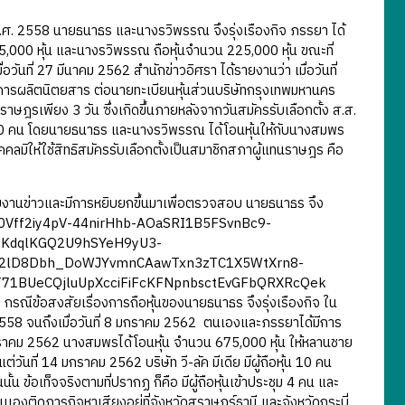
.ศ. 2558 นายธนาธร และนางรวิพรรณ จึงรุ่งเรืองกิจ ภรรยา ได้
น 675,000 หุ้น และนางรวิพรรณ ถือหุ้นจำนวน 225,000 หุ้น ขณะที่
วันที่ 27 มีนาคม 2562 สำนักข่าวอิศรา ได้รายงานว่า เมื่อวันที่
็นกิจการผลิตนิตยสาร ต่อนายทะเบียนหุ้นส่วนบริษัทกรุงเทพมหานคร
ษฎรเพียง 3 วัน ซึ่งเกิดขึ้นภายหลังจากวันสมัครรับเลือกตั้ง ส.ส.
งหมด 10 คน โดยนายธนาธร และนางรวิพรรณ ได้โอนหุ้นให้กับนางสมพร
มิให้ใช้สิทธิสมัครรับเลือกตั้งเป็นสมาชิกสภาผู้แทนราษฎร คือ
นข่าวและมีการหยิบยกขึ้นมาเพื่อตรวจสอบ นายธนาธร จึง
Vff2iy4pV-44nirHhb-AOaSRI1B5FSvnBc9-
_KdqlKGQ2U9hSYeH9yU3-
i2lD8Dbh_DoWJYvmnCAawTxn3zTC1X5WtXrn8-
T71BUeCQjluUpXcciFiFcKFNpnbsctEvGFbQRXRcQek
รณีข้อสงสัยเรื่องการถือหุ้นของนายธนาธร จึงรุ่งเรืองกิจ ใน
กราคม 2558 จนถึงเมื่อวันที่ 8 มกราคม 2562 ตนเองและภรรยาได้มีการ
 14 มกราคม 2562 นางสมพรได้โอนหุ้น จำนวน 675,000 หุ้น ให้หลานชาย
่วันที่ 14 มกราคม 2562 บริษัท วี-ลัค มีเดีย มีผู้ถือหุ้น 10 คน
นั้น ข้อเท็จจริงตามที่ปรากฏ ก็คือ มีผู้ถือหุ้นเข้าประชุม 4 คน และ
ตนเองติดภารกิจหาเสียงอยู่ที่จังหวัดสุราษฎร์ธานี และจังหวัดกระบี่