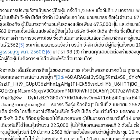
ประชุมวิสามัญของผู้ถือหุ้น ครั้งที่ 1/2558 เมื่อวันที่ 12 มกราคม พ
ถือหุ้นในบริษัท วี-ลัค มีเดีย จำกัด เป็นครั้งแรก โดย นายธนาธร ถือหุ้นจำนว
่งเรืองกิจ ผู้เป็นมารดาจำนวนหุ้นลดลงเหลือเพียง 675,000 หุ้น และต่อมาเมื่อ
2 มีการแจ้งเปลี่ยนแปลงชื่อผู้ถือหุ้นใน บริษัท วี-ลัค มีเดีย จำกัด ซึ่งเป
ิจการค้า กระทรวงพาณิชย์ ซึ่งดำเนินการก่อนวันเลือกตั้งสมาชิกสภาผู้แทนรา
พันธ์ 2562
[5]
ขณะที่นายธนาธรแจ้งว่า บริษัท วี-ลัค มีเดีย มีผู้ถือหุ้นทั้
ัฐธรรมนูญ พ.ศ. 2560
[6]
มาตรา 98 (3) กำหนดคุณสมบัติต้องห้ามของบุคคล
ือผู้ถือหุ้นในกิจการหนังสือพิมพ์หรือสื่อมวลชนใดๆ
ระเด็นเรื่องการถือหุ้นของนายธนาธร หัวหน้าพรรคอนาคตใหม่ ถูกรายงา
 ได้ออกแถลงการณ์ผ่านเฟซบุ๊ก “
[0
=68.ARAGaf3ySOg59m1vS8_6Ykf0
KszlP_Htl9_GUpU36zMhn1gAMgIPl-Ek55vsxLxHY6_U6HTTjBO
QErZnpMLsmK6jxjsV3CXubmPNJR0hVhfBDLA6iYjDCI7uZWhC2
zYhjJ0gKw__DyktzBZYGF0x77RfiGA4vbvOmi4T16bg4l0qjfarB4
uangroongruangkit – ธนาธร จึงรุ่งเรืองกิจ]” ในวันที่ 2 เมษายน 2562 ก
 มีเดีย จำกัด โดยชี้แจงว่าได้ถือหุ้นบริษัท วี-ลัค มีเดีย ตั้งแต่วันที่ 12 ม
ัท วี-ลัค มีเดีย ที่ถืออยู่ทั้งหมดให้กับนางสมพร ผู้เป็นมารดา ต่อมาวันที่
นเดียวกันก็ได้โอนหุ้นจำนวน 225,000 หุ้นให้กับหลานคนชายคนที่ 2 ดังนั้น ตั้งแต
มผู้ถือหุ้นวันที่ 19 มีนาคม 2562 ที่มีการตั้งข้อสงสัยว่ามีผู้เข้าประชุม 10 คน
ะจากผู้ถือหุ้นที่ไม่ได้เข้าประชุมอีก 6 คน รวมเป็น 10 คน และวันเวลาดังกล่าว