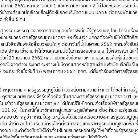
1 มีนาคม 2562 หลานชายคนที่ 1 และ หลานชายคนที่ 2 ได้โอนหุ้นของบริษัทวี-ลัค 
 ได้นำส่งสำเนาบัญชีรายชื่อผู้ถือหุ้นของบริษัทตามแบบ บอจ.5 ต่อกรมพัฒนาธุ
ด ทั้งสิ้น 5 คน
ณ จรรยา เลขาธิการสมาคมองค์การพิทักษ์รัฐธรรมนูญไทย ได้ยื่นเรื่องร้
นายธนาธร ตามรัฐธรรมนูญ มาตรา 98 ที่ระบุว่า บุคคลต้องห้ามมิให้ใช้สิทธิสม
การหนังสือพิมพ์หรือสื่อมวลชนใด ๆ ต่อมาวันที่ 3 เมษายน 2562 กกต. สั่งรับ
 มีเดีย จำกัด เข้าข่ายทำให้ขาดคุณสมบัติในการลงสมัคร ส.ส. ไว้พิจารณา และ
่อถึงวันที่ 23 เมษายน 2562 กกต. มีมติแจ้งข้อกล่าวหา นายธนาธรถือหุ้นสื่อข
กลับจากต่างประเทศ ระหว่างนั้นมีการแสดงหลักฐานผ่านเฟซบุ๊กเพื่อยืนยันความ
จนกระทั่งเมื่อวันที่ 16 พฤษภาคม 2562 กกต. ได้ยื่นคำร้องต่อศาลรัฐธรรมน
ฤษภาคม ศาลรัฐธรรมนูญได้มีคำวินิจฉัยตามความที่ กกต. ได้ขอให้ศาลรั
ฎรของนายธนาธร จึงรุ่งเรืองกิจ สิ้นสุดลงตามรัฐธรรมนูญ มาตรา 101 (6)
ันแล้วว่า รัฐธรรมนูญ มาตรา 82 ได้บัญญัติให้ กกต. ส่งเรื่องให้ศาลรัฐ
 101 (6) ในกรณีที่สมาชิกสภาผู้แทนราษฎรมีลักษณะต้องห้ามตามรัฐธรรม
อบ ปรากฎว่า กกต. ในฐานะผู้ร้องได้มีมติส่งเรื่องมายังศาลรัฐธรรมนูญเพื่อว
 มีเดีย จำกัด อยู่ในวันรับสมัครเลือกตั้งสมาชิกผู้แทนราษฎรแบบบัญชีรายชื่
พิจารณา และคำร้องที่ขอให้มีคำสั่งให้นายธนาธรหยุดปฏิบัติหน้าที่ตามรัฐธร
บัติหน้าที่สมาชิกสภาผู้แทนราษฎรจนกว่าศาลจะมีคำวินิจฉัย