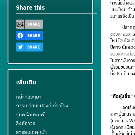
การล้มล้างผ
Share this
แบบใหม่ เจ้า
ธนาธรจึงเป็น
ปรากฏการณ์ท
ของนายธนาธร
ใหม่ โดนโจมต
ปีศาจ นี่แสด
ขบวนการต้อง
ในสถาบันการเ
ผู้ร่วมขบวนก
ถึงประเด็นแ
เพิ่มเติม
“ถือหุ้นสื่อ”
หน้าที่ลิงก์มา
การเปลี่ยนแปลงที่เกี่ยวโยง
จุดเริ่มต้นข
รุ่นพร้อมพิมพ์
สภาผู้แทนราษฎ
(นิตยสาร WHO
ลิงก์ถาวร
หุ้นจดทะเบีย
สารสนเทศหน้า
เป็นผู้ถือหุ้