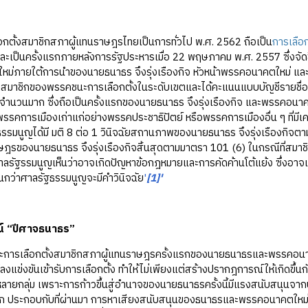
งสมาชิกสภาผู้แทนราษฎรไทยเป็นการทั่วไป พ.ศ. 2562 ถือเป็น
การเลือ
ะเป็นครั้งแรกภายหลังการรัฐประหารเมื่อ 22 พฤษภาคม พ.ศ. 2557 ซึ่งจัดขึ้นใ
่ภายใต้การนำของนายธนาธร จึงรุ่งเรืองกิจ หัวหน้าพรรคอนาคตใหม่ และผู
มาชิกของพรรคชนะการเลือกตั้งในระดับเขตและได้คะแนนแบบบัญชีรายชื่
ำนวนมาก ซึ่งถือเป็นครั้งแรกของนายธนาธร จึงรุ่งเรืองกิจ และพรรคอนาคตใหม
รรคการเมืองเก่าแก่อย่างพรรคประชาธิปัตย์ หรือพรรคการเมืองอื่น ๆ ที่ม
ธรรมนูญได้มี มติ 8 ต่อ 1 วินิจฉัยสถานภาพของนายธนาธร จึงรุ่งเรืองกิ
ษฎรของนายธนาธร จึงรุ่งเรืองกิจสิ้นสุดตามมาตรา 101 (6) ในกรณีที่สม
้ศาลรัฐรรมนูญเห็นว่าอาจเกิดปัญหาข้อกฎหมายและการคัดค้านโต้แย้ง ซึ่งอา
่จนกว่าศาลรัฐธรรมนูญจะมีคำวินิจฉัย
'
[1]'
์ “ปีศาจธนาธร”
ลือกตั้งสมาชิกสภาผู้แทนราษฎรครั้งแรกของนายธนาธรและพรรคอนาคตใ
งแข่งขันเข้ารับการเลือกตั้ง ทำให้ไม่เพียงแต่สร้างปรากฎการณ์ให้เกิดขึ้นก
หลายกลุ่ม เพราะการก้าวขึ้นสู่อำนาจของนายธนาธรครั้งนี้มีแรงสนับสนุนจา
 ประกอบกับที่ผ่านมา การหาเสียงสนับสนุนของธนาธรและพรรคอนาคตใหม่ เน้น