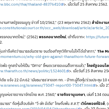
ww.bbc.com/thai/thailand-48376410
>. เมื่อวันที่ 25 สิงหาคม 2562.
ักงานศาลรัฐธรรมนูญ ข่าวที่ 10/2562,” (23 พฤษภาคม 2562)
สำนักงาน
w.constitutionalcourt.or.th/occ_web/download/article/article
รรคอนาคตใหม่,” (2562)
พรรคอนาคตใหม่
, เข้าถึงจาก<
https://futur
2.
่นเก่าจึงคิดว่าธนาธรอันตราย จนต้องทำทุกวิถีทางไม่ให้ได้เข้าสภา,”
The M
hemomentum.co/why-old-gen-against-thanathorn-future-forward
ดพ้อ ถูกสร้างให้เป็น “ปิศาจ” ชี้หมดเวลาของเผด็จการแล้ว,”
ไทยรัฐออนไลน
w.thairath.co.th/news/politic/1524601
>. เมื่อวันที่ 25 สิงหาคม 2
มีเดีย แจ้ง 22 มี.ค.62 ‘เมียธนาธร’ลาออก กก. - มี‘กก.ผู้ถือหุ้น’ร่วมประชุม 10
ww.isranews.org/isranews/75047-report00-75047.html
>. เมื่อ
นูญแห่งราชอาณาจักรไทย พ.ศ. 2560,”
ราชกิจจานุเบกษา
, เล่มที่ 134 ตอ
นาธร” ถือหุ้นสื่อบริษัท “วี-ลัค มีเดีย” โทษถึงพ้น ส.ส.?,”
เวิร์คพอยท์นิวส์
, 