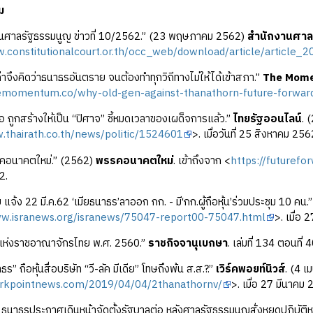
ม
านศาลรัฐธรรมนูญ ข่าวที่ 10/2562.” (23 พฤษภาคม 2562)
สำนักงานศาล
w.constitutionalcourt.or.th/occ_web/download/article/article
่าจึงคิดว่าธนาธรอันตราย จนต้องทำทุกวิถีทางไม่ให้ได้เข้าสภา.”
The Mom
hemomentum.co/why-old-gen-against-thanathorn-future-forward
อ ถูกสร้างให้เป็น “ปิศาจ” ชี้หมดเวลาของเผด็จการแล้ว.”
ไทยรัฐออนไลน์
. 
.thairath.co.th/news/politic/1524601
>. เมื่อวันที่ 25 สิงหาคม 256
คอนาคตใหม่.” (2562)
พรรคอนาคตใหม่
. เข้าถึงจาก <
https://futurefo
2.
ีย แจ้ง 22 มี.ค.62 ‘เมียธนาธร’ลาออก กก. - มี‘กก.ผู้ถือหุ้น’ร่วมประชุม 10 คน.
ww.isranews.org/isranews/75047-report00-75047.html
>. เมื่อ
แห่งราชอาณาจักรไทย พ.ศ. 2560.”
ราชกิจจานุเบกษา
. เล่มที่ 134 ตอนที่
” ถือหุ้นสื่อบริษัท “วี-ลัค มีเดีย” โทษถึงพ้น ส.ส.?.”
เวิร์คพอยท์นิวส์
. (4 เ
orkpointnews.com/2019/04/04/2thanathornv/
>. เมื่อ 27 มีนาคม
ธนาธรประกาศเดินหน้าจัดตั้งรัฐบาลต่อ หลังศาลรัฐธรรมนูญสั่งหยุดปฏิบัติหน้