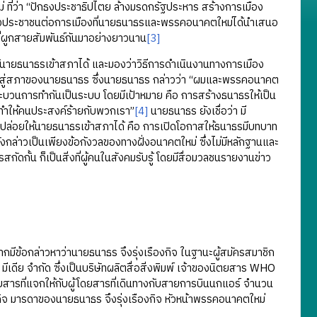
่ว่า “ปักธงประชาธิปไตย ล้างมรดกรัฐประหาร สร้างการเมือง
ประชาชนต่อการเมืองที่นายธนาธรและพรรคอนาคตใหม่ได้นำเสนอ
ี่ผูกสายสัมพันธ์กันมาอย่างยาวนาน
[3]
นายธนาธรเข้าสภาได้ และมองว่าวิธีการดำเนินงานทางการเมือง
้าสู่สภาของนายธนาธร ซึ่งนายธนาธร กล่าวว่า “ผมและพรรคอนาคต
กระบวนการทำกันเป็นระบบ โดยมีเป้าหมาย คือ การสร้างธนาธรให้เป็น
นทำให้คนประสงค์ร้ายกับพวกเรา”
[4]
นายธนาธร ยังเชื่อว่า มี
ยให้นายธนาธรเข้าสภาได้ คือ การเปิดโอกาสให้ธนาธรมีบทบาท
กล่าวเป็นเพียงข้อกังวลของทางฝั่งอนาคตใหม่ ซึ่งไม่มีหลักฐานและ
ั้น ก็เป็นสิ่งที่ผู้คนในสังคมรับรู้ โดยมีสื่อมวลชนรายงานข่าว
มีข้อกล่าวหาว่านายธนาธร จึงรุ่งเรืองกิจ ในฐานะผู้สมัครสมาชิก
ีเดีย จำกัด ซึ่งเป็นบริษัทผลิตสื่อสิ่งพิมพ์ เจ้าของนิตยสาร WHO
ยสารที่แจกให้กับผู้โดยสารที่เดินทางกับสายการบินนกแอร์ จำนวน
งกิจ มารดาของนายธนาธร จึงรุ่งเรืองกิจ หัวหน้าพรรคอนาคตใหม่