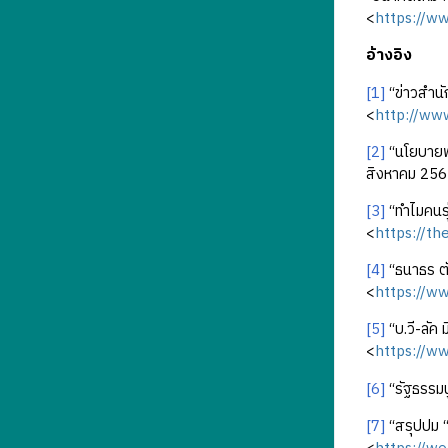
<
https://w
อ้างอิง
[1]
“ข่าวสำน
<
http://ww
[2]
“นโยบายพ
สิงหาคม 256
[3]
“ทำไมคนรุ
<
https://t
[4]
“ธนาธร ตั
<
https://ww
[5]
“บ.วี-ลัค 
<
https://w
[6]
“รัฐธรรม
[7]
“สรุปปม “ธ