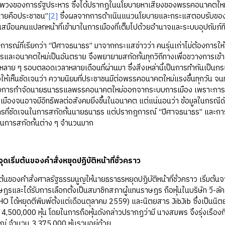
ลพวงของการรัฐประหาร ซึ่งได้ปรากฏในนโยบายหาเสียงของพรรคอนาคตใหม่ ที
นายคือประชาชน”
[2]
ซึ่งผลจากการดำเนินแนวนโยบายและกระแสตอบรับของ
เสมือนคนแปลกหน้าที่เข้ามาในการเมืองที่เต็มไปด้วยอำนาจและระบบอุปถัมภ์ท
ี่เรียกว่า “ปีศาจธนาธร” มาจากกระแสข่าวว่า คนรุ่นเก่าไม่ต้องการให้
และอนาคตใหม่เป็นอันตราย จึงพยายามสกัดกั้นทุกวิถีทางเพื่อขวางการเข
ีหลาย ๆ รอบตลอดเวลาหลายเดือนที่ผ่านมา ซึ่งสิ่งเหล่านี้เป็นการทำกันเป็น
งให้เห็นชัดเจนว่า ความนิยมที่ประชาชนมีต่อพรรคอนาคตใหม่แรงขึ้นทุกวัน จ
การกำจัดนายธนาธรแลพรรคอนาคตใหม่ออกจากระบบการเมือง เพราะการปล่อ
มืองจนอาจมีอิทธิพลต่อสังคมยิ่งขึ้นในอนาคต แต่แน่นอนว่า ข้อมูลในกรณีดัง
ารที่ชัดเจนในการสกัดกั้นนายธนาธร แต่ปรากฎการณ์ “ปีศาจธนาธร” และการสกัดก
ผนการสกัดกั้นต่าง ๆ จำนวนมาก
 จุดเริ่มต้นของคำสั่งหยุดปฏิบัติหน้าที่ชั่วคราว
องคำสั่งศาลรัฐธรรมนูญให้นายธราธรหยุดปฏิบัติหน้าที่ชั่วคราว เริ่มต้นจาก
รและได้รับการเลือกตั้งเป็นสมาชิกสภาผู้แทนราษฎร ถือหุ้นในบริษัท วี-ลัค ม
 ได้หยุดตีพิมพ์ตั้งแต่เดือนตุลาคม 2559) และนิตยสาร JibJib ซึ่งเป็นนิต
น 4,500,000 หุ้น โดยในการถือหุ้นดังกล่าวปรากฏว่ามี นางสมพร จึงรุ่งเรือ
นใหญ่ จำนวน 3,375,000 หุ้นรวมอยู่ด้วย