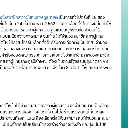
กตั้งสมาชิกสภาผู้แทนราษฎรไทย
เป็นการทั่วไปครั้งที่ 28 ของ
นวันที่ 24 มีนาคม พ.ศ. 2562 ผลการเลือกตั้งในครั้งนี้นั้น ทำให้
้สมัครสมาชิกสภาผู้แทนราษฎรแบบบัญชีรายชื่อ ลำดับที่ 1
อแบบเหนือความคาดหมาย จนทำให้ได้จำนวนสมาชิกสภาผู้แทน
่ ที่ลงสมัครรับเลือกตั้งก็ได้รับการเลือกตั้งเป็น ส.ส. จำนวน
ีเครือข่ายของนักการเมืองและเคยมีบทบาททางการเมืองมาก่อน และ
จตามคำร้องของคณะกรรมการการเลือกตั้งว่าสมาชิกภาพของสมาชิก
าชิกสภาผู้แทนราษฎรมีลักษณะต้องห้ามตามรัฐธรรมนูญมาตรา 98
จเป็นอุปสรรคต่อการประชุมสภา จึงมีมติ 8 ต่อ 1 ให้นายธนาธรหยุด
หม่ ที่ได้จำนวนสมาชิกสภาผู้แทนราษฎรจำนวนมากเป็นลำดับ
ับแวดวงการเมืองการเลือกตั้ง ยังได้สร้างแรงกดดันให้กับกลุ่ม
กประชาชนที่ลงคะแนนเสียงเลือกตั้งให้จนสามารถได้จำนวน ส.ส. มา
ไปที่การปรับเปลี่ยนโครงสร้างอำนาจเชิงลึก และมุ่งเน้นไปที่