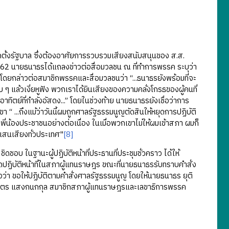
ตั้งรัฐบาล ซึ่งต้องอาศัยการรวบรวมเสียงสนับสนุนของ ส.ส.
62 นายธนาธรได้แถลงข่าวต่อสื่อมวลชน ณ ที่ทำการพรรค ระบุว่า
ดยกล่าวต่อสมาชิกพรรคและสื่อมวลชนว่า “...ธนาธรยังพร้อมที่จะ
ยบ ๆ แล้วเงี่ยหูฟัง พวกเราได้ยินเสียงของความคลั่งโกรธของผู้คนที่
าทิตย์ที่กำลังอัสดง...” โดยในช่วงท้าย นายธนาธรยังเชื่อว่าการ
า “ ...ถึงแม้ว่าวันนี้ผมถูกศาลรัฐธรรมนูญตัดสินให้หยุดการปฏิบัติ
ี่น้องประชาชนอย่างต่อเนื่อง ในเมื่อพวกเขาไม่ให้ผมเข้าสภา ผมก็
แสนเสียงทั่วประเทศ"
[8]
ในฐานะผู้ปฏิบัติหน้าที่ประธานที่ประชุมชั่วคราว ได้ให้
ุดปฏิบัติหน้าที่ในสภาผู้แทนราษฎร ขณะที่นายธนาธรรับทราบคำสั่ง
่า ขอให้ปฏิบัติตามคำสั่งศาลรัฐธรรมนูญ โดยให้นายธนาธร ยุติ
ยปิยบุตร แสงกนกกุล สมาชิกสภาผู้แทนราษฎรและเลขาธิการพรรค