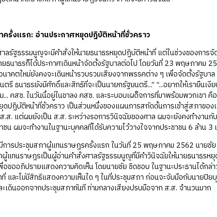
ครั้งแรก: อ่านประกาศหยุดปฏิบัติหน้าที่ชั่วคราว
ฐธรรมนูญจะมีคำสั่งให้นายธนาธรหยุดปฏิบัติหน้าที่ แต่ในช่วงของการจัด
ธนาธรก็ได้ประกาศเดินหน้าจัดตั้งรัฐบาลต่อไป โดยวันที่ 23 พฤษภาคม 25
าคตใหม่ยังคงจะเดินหน้ารวบรวมเสียงจากพรรคต่าง ๆ เพื่อจัดตั้งรัฐบาล โ
ตรี ธนาธรยังมีศักดิ์และสิทธิที่จะเป็นนายกรัฐมนตรี...” “...อยากให้เรายืนเงี
ม... คสช. ในวันนี้อยู่ในขาลง คสช. และระบอบเผด็จการที่มาพร้อมพวกเขา คืออ
ยุดปฏิบัติหน้าที่ชั่วคราว เป็นส่วนหนึ่งของแผนการสกัดดั้นการเข้าสู่สภาของเข
ะ ส.ส. แต่ผมยังเป็น ส.ส. ระหว่างรอการวินิจฉัยของศาล ผมจะยังคงทำงานกับพ
ชาชน ผมจะทำงานในฐานะบุคคลที่ได้รับความไว้วางใจจากประชาชน 6 ล้าน 3 
ประชุมสภาผู้แทนราษฎรครั้งแรก ในวันที่ 25 พฤษภาคม 2562 นายชัย ชิดชอบ 
ผู้แทนราษฎรเป็นผู้อ่านคำสั่งศาลรัฐธรรมนูญที่มีคำวินิจฉัยให้นายธนาธรหย
พื่อขออภิปรายแสดงความคิดเห็น โดยนายชัย ชิดชอบ ในฐานะประธานได้กล่าวว
้าที่ และไม่มีสิทธิแสดงความเห็นใด ๆ ในที่ประชุมสภา ก่อนจะจับมือกับนา
ละเดินออกจากประชุมสภาทันที ท่ามกลางเสียงปรบมือจาก ส.ส. จำนวนมาก