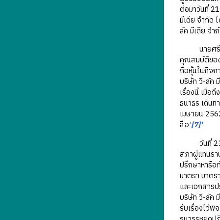
ต่อมาวันที่ 2
มีเดีย จำกัด
ลัค มีเดีย จำกั
นายศรีสุวรร
คุณสมบัติของ
ถือหุ้นในกิจ
บริษัท วี-ลัค
เรื่องนี้ เมื
ธนาธร เดินทาง
เมษายน 2562 
สื่อ
'
[7]'
วันที่ 23 พ
สภาผู้แทนราษ
ปรึกษาหารือก
มาตรา มาตรา
และเอกสารประก
บริษัท วี-ลัค
รับเรื่องไว้
ธนาธรหยุดปฏิ