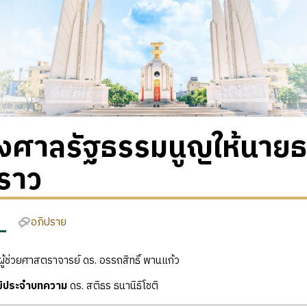
่งศาลรัฐธรรมนูญให้นายธร
คราว
อภิปราย
ู้ช่วยศาสตราจารย์ ดร. อรรถสิทธิ์ พานแก้ว
ุฒิประจำบทความ
ดร. สติธร ธนานิธิโชติ