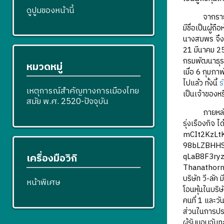
ดูปูมของหน้านี้
จากรายงานการ
มีชื่อเป็นผู้
นางสมพร จึงรุ
21 มีนาคม 256
กรมพัฒนาธุรก
หมวดหมู่
เมื่อ 6 กุมภา
ไปแล้ว ทั้งนี้
ร
เหตุการณ์สำคัญทางการเมืองไทย
เป็นเจ้าของหร
สมัย พ.ศ. 2520-ปัจจุบัน
ภายหลังจากป
รุ่งเรืองกิจ
mCIt2KzLt
98bLZBHHS
เครื่องมือวิกิ
qLaB8F3ry
Thanathorn J
บริษัท วี-ลัค
หน้าพิเศษ
โอนหุ้นในบริษ
คนที่ 1 และวั
ส่วนในการประชุ
ผู้รับมอบฉันท