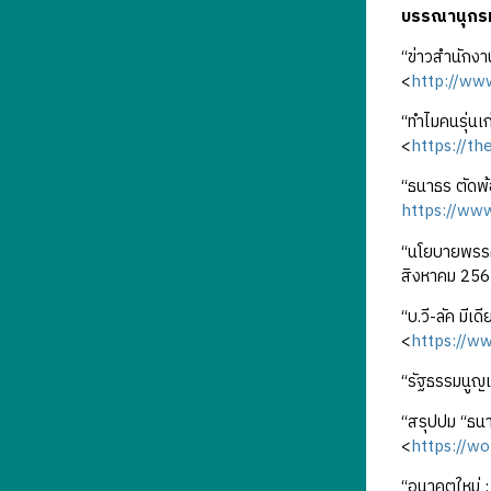
บรรณานุกร
“ข่าวสำนักง
<
http://ww
“ทำไมคนรุ่นเก
<
https://t
“ธนาธร ตัดพ้
https://www
“นโยบายพรร
สิงหาคม 256
“บ.วี-ลัค มีเด
<
https://w
“รัฐธรรมนูญ
“สรุปปม “ธนาธร
<
https://w
“อนาคตใหม่ : 