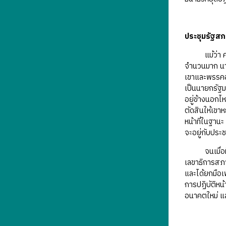
ประชุมรัฐสภา
แม้ว่า ศาลรั
จำนวนมาก นาย
เขาและพรรคอน
เป็นนายกรัฐมน
อยู่ข้างนอกไห
ตัดสินให้เขาห
หน้าที่ในฐาน
จะอยู่กับประ
จนเมื่อมีการ
เลขาธิการสภา
และได้ยกมือเ
การปฏิบัติหน
อนาคตใหม่ แ