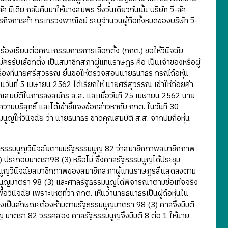
มีเดีย กลับคืนมาให้นางสมพร ซึ่งวันเดียวกันนั้น บริษัท วี-ลัค
รกิจการค้า กระทรวงพาณิชย์ ระบุจำนวนผู้ถือทั้งหมดของบริษัท วี-
องเรียนต่อคณะกรรมการการเลือกตั้ง (กกต.) ขอให้วินิจฉัย
ัครรับเลือกตั้ง เป็นสมาชิกสภาผู้แทนราษฎร คือ เป็นเจ้าของหรือผู้
เรื่องที่นายศรีสุวรรณ ยื่นขอให้ตรวจสอบนายธนาธร กรณีถือหุ้น
ในวันที่ 5 เมษายน 2562 ได้เรียกให้ นายศรีสุวรรณ เข้าให้ถ้อยคำ
ัดคุณสมบัติในการลงสมัคร ส.ส. และเมื่อวันที่ 25 เมษายน 2562 นาย
บริสุทธิ์ และได้เข้าชี้แจงข้อกล่าวหากับ กกต. ในวันที่ 30
ูญให้วินิจฉัย ว่า นายธนาธร ขาดคุณสมบัติ ส.ส. จากปมถือหุ้น
ฐธรรมนูญวินิจฉัยตามมรัฐธรรมนูญ 82 ว่าสมาชิกภาพสมาชิกภาพ
 ประกอบมาตรา98 (3) หรือไม่ ซึ่งศาลรัฐธรรมนูญได้ประชุม
ธรรมนูญวินิจฉัยสมาชิกภาพของสมาชิกสภาผู้แทนราษฎรสิ้นสุดลงตาม
นูญมาตรา 98 (3) และศาลรัฐธรรมนูญได้พิจารณาตามข้อเท้จจริง
ินิจฉัย เพราะเหตุที่ว่า กกต. เห็นว่านายธนาธรเป็นผู้ถือหุ้นใน
อ ซึ่งเป็นลักษณะต้องห้ามตามรัฐธรรมนูญมาตรา 98 (3) ศาลจึงมีมติ
รมนูญ มาตรา 82 วรรคสอง ศาลรัฐธรรมนูญจึงมีมติ 8 ต่อ 1 ให้นาย