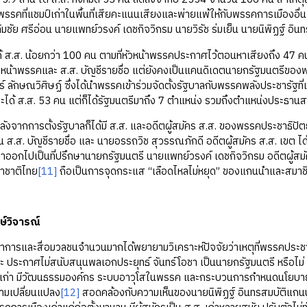
รรคที่แชมป์เก่าในพื้นที่เสียคะแนนเสียงและพ่ายแพ้ให้กับพรรคการเมืองอื่
ิมชัย ศรีอ่อน นายแพทย์วรงค์ เดชกิจวิกรม นายวิรัช ร่มเย็น นายนิพิฏฐ์ อิน
ส. น้อยกว่า 100 คน ตามที่หัวหน้าพรรคประกาศไว้ตอนหาเสียงถึง 47 คน ผ
น้าพรรคและ ส.ส. บัญชีรายชื่อ แต่ยังคงเป็นแคนดิเดตนายกรัฐมนตรีของพรร
ทร์ ลักษณวิศิษฏ์ ซึ่งได้นำพรรคเข้าร่วมจัดตั้งรัฐบาลกับพรรคพลังประชารัฐท
จะได้ ส.ส. 53 คน แต่ก็ได้รัฐมนตรีมาถึง 7 ตำแหน่ง รวมถึงตำแหน่งประธานส
ารตั้งรัฐบาลก็ได้มี ส.ส. และอดีตผู้สมัคร ส.ส. ของพรรคประชาธิปัตย
เป็น ส.ส. บัญชีรายชื่อ และ นายอรรถวิช สุวรรณภักดี อดีตผู้สมัคร ส.ส. เข
 ลาออกไปเป็นที่ปรึกษานายกรัฐมนตรี นายแพทย์วรงค์ เดชกิจวิกรม อดีตผู้ส
าชาติไทย
[11]
ถือเป็นการจุดกระแส “เลือดไหลไม่หยุด” ของแกนนำและสมาช
์วิจารณ์
ะสื่อมวลชนจำนวนมากได้พยายามวิเคราะห์ปัจจัยว่าเหตุที่พรรคประชาธิปัต
ีวะ ประกาศไม่สนับสนุนพลเอกประยุทธ์ จันทร์โอชา เป็นนายกรัฐมนตรี หรือไม่
ก่า มีวัฒนธรรมองค์กร ระบบอาวุโสในพรรค และกระบวนการกำหนดนโยบายที่มา
วามเปลี่ยนแปลง
[12]
สอดคล้องกับความเห็นของนายนิพิฏฐ์ อินทรสมบัติแกนน