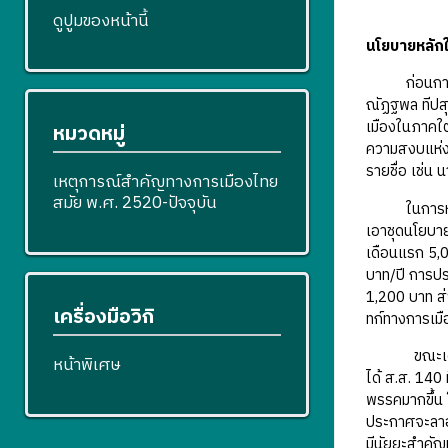
ดูปูมของหน้านี้
นโยบายหลักใ
ก่อนการส่งผ
ณัฏฐพล ทีปส
เมืองในภาคใต
หมวดหมู่
ความสงบแห่งช
รายชื่อ เช่น
เหตุการณ์สำคัญทางการเมืองไทย
สมัย พ.ศ. 2520-ปัจจุบัน
ในการหาเสียง
เอาชุดนโยบายท
เดือนแรก 5,
บาท/ปี การป
1,200 บาท ส่
เครื่องมือวิกิ
ทก์ทางการเมือ
ขณะเดียวกัน 
หน้าพิเศษ
ได้ ส.ส. 140 
พรรคมากขึ้น โ
ประกาศจะลา
มีนัยยะสำคั