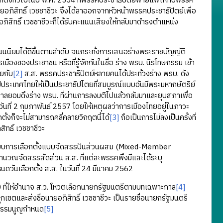
ั้งทั่วไปในปี พ.ศ. 2554 ที่พรรคประชาธิปัตย์พ่ายแพ้ให้กับพรรค
ยอภิสิทธิ์ เวชชาชีวะ จึงได้ลาออกจากหัวหน้าพรรคประชาธิปัตย์เพื่อ
ิสิทธิ์ เวชชาชีวะก็ได้รับคะแนนเสียงให้กลับมาดำรงตำแหน่ง
ยมได้ดีขึ้นตามลำดับ จนกระทั่งการเสนอร่างพระราชบัญญัติ
องของประชาชน หรือที่รู้จักกันในชื่อ ร่าง พรบ. นิรโทษกรรม เข้า
ียกับ
[2]
ส.ส. พรรคประชาธิปัตย์หลายคนได้ประท้วงร่าง พรบ. ดัง
ประเทศไทยให้เป็นประชาธิปไตยที่สมบูรณ์แบบอันมีพระมหากษัตริย์
บาลยอมดึงร่าง พรบ. ที่ผ่านการลงมติไปแล้วกลับมาและยุบสภาเพื่อ
นวันที่ 2 กุมภาพันธ์ 2557 โดยให้เหตุผลว่าการเมืองไทยอยู่ในภาวะ
้งก็จะไม่สามารถคลี่คลายวิกฤตนี้ได้
[3]
ถือเป็นการไม่ลงเป็นครั้งที่
ทธิ์ เวชชาชีวะ
ะบบการเลือกตั้งแบบจัดสรรปันส่วนผสม (Mixed-Member
ณจัดสรรสัดส่วน ส.ส. ที่แต่ละพรรคพึงมีและได้ระบุ
ดวันเลือกตั้ง ส.ส. ในวันที่ 24 มีนาคม 2562
ี่ให้อำนาจ ส.ว. โหวตเลือกนายกรัฐมนตรีตามบทเฉพาะกาล
[4]
ทุกเขตและส่งชื่อนายอภิสิทธิ์ เวชชาชีวะ เป็นรายชื่อนายกรัฐมนตรี
ัฐธรรมนูญกำหนด
[5]