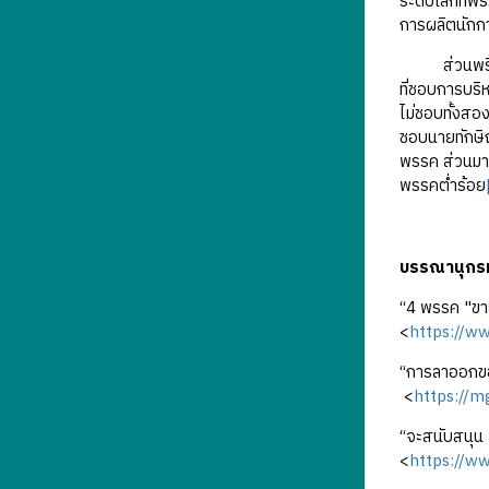
ระดับโลกที่พ
การผลิตนักกา
ส่วนพริษฐ์ ว
ที่ชอบการบริ
ไม่ชอบทั้งสอ
ชอบนายทักษิณ
พรรค ส่วนมาก
พรรคต่ำร้อย
บรรณานุกร
“4 พรรค "ขา
<
https://w
“การลาออกของ
<
https://m
“จะสนับสนุน 
<
https://w