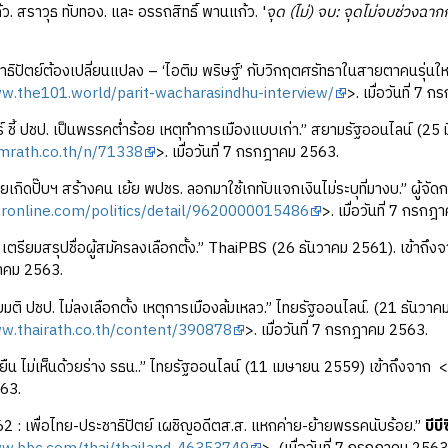
ก้ว. สราวุธ ทับทอง. และ อรรถสิทธิ์ พานแก้ว. '
จุด (ไม่) จบ: จุดไม่จบช่วงฉาก
าธิปัตย์ต้องเปลี่ยนแปลง – ‘ไอติม พริษฐ์’ กับวิกฤตศรัทธาในสายตาคนรุ่นให
ww.the101.world/parit-wacharasindhu-interview/
>. เมื่อวันที่ 7
์ ชี้ ปชป. เป็นพรรคต่ำร้อย เหตุทำการเมืองแบบเก่า.” สยามรัฐออนไลน์ (25 
amrath.co.th/n/71338
>. เมื่อวันที่ 7 กรกฎาคม 2563.
เกิดปั๊บฯ สร้างคน เย้ย พปชร. ลอกมาใช้เกทับแจกเงินไม่ระบุที่มางบ.” ผู้จั
gronline.com/politics/detail/9620000015486
>. เมื่อวันที่ 7 กรก
 เตรียมสรุปชื่อผู้สมัครลงเลือกตั้ง.” ThaiPBS (26 ธันวาคม 2561). เข้าถึง
ฎาคม 2563.
มติ ปชป. ไม่ลงเลือกตั้ง เหตุการเมืองล้มเหลว.” ไทยรัฐออนไลน์. (21 ธันวาค
ww.thairath.co.th/content/390878
>. เมื่อวันที่ 7 กรกฎาคม 2563.
ดยืน ไม่เห็นด้วยร่าง รธน..” ไทยรัฐออนไลน์ (11 เมษายน 2559) เข้าถึงจาก <
63.
562 : เพื่อไทย-ประชาธิปัตย์ เผชิญอดีตส.ส. แหกค่าย-ย้ายพรรคนับร้อย.”
บีบี