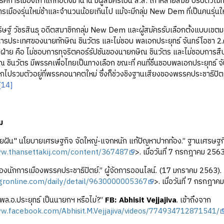
รรคการเมืองเก่าแก่ก่อตั้งมานาน มีผู้สมัครเป็น ส.ส. เก่าหลายสมัย ปรับต
รเมืองรุ่นใหม่ช้าและจำนวนน้อยเกินไป แม้จะมีกลุ่ม New Dem ที่เป็นคนรุ่นใ
ัชรสินธุ อดีตสมาชิกกลุ่ม New Dem และผู้สมัครรับเลือกตั้งแบบเขตมองว่
หารประเทศของนายทักษิณ ชินวัตร และไม่ชอบ พลเอกประยุทธ์ จันทร์โอชา 2.
งฝ่าย คือ ไม่ชอบการทุจริตคอร์รัปชันของนายกษิณ ชินวัตร และไม่ชอบการสื
 ชินวัตร มีพรรคเพื่อไทยเป็นทางเลือก ขณะที่ คนที่ชื่นชอบพลเอกประยุทธ์ จั
ไปรวมตัวอยู่ที่พรรคอนาคตใหม่ ซึ่งก็ช่วงชิงฐานเสียงของพรรคประชาธิปัตย
[14]
ม
ยฝัน" นโยบายเศรษฐกิจ จัดใหญ่-แจกหนัก แก้ปัญหาปากท้อง.” ฐานเศรษฐกิ
ww.thansettakij.com/content/367487
>. เมื่อวันที่ 7 กรกฎาคม 2563
นักการเมืองพรรคประชาธิปัตย์.” ผู้จัดการออนไลน์. (17 มกราคม 2563). 
gronline.com/daily/detail/9630000005367
>. เมื่อวันที่ 7 กรกฎา
พล.อ.ประยุทธ์ เป็นนายกฯ หรือไม่?.”
FB: Abhisit Vejjajiva
. เข้าถึงจาก
ww.facebook.com/Abhisit.M.Vejjajiva/videos/774934712871541/