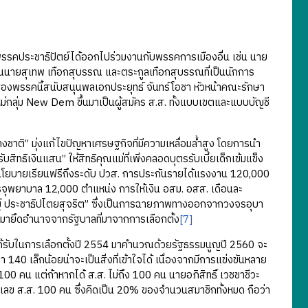
คประชาธิปัตย์ได้ออกไปร่วมงานกับพรรคการเมืองอื่น เช่น นาย
นายสุเทพ เทือกสุบรรณ และตระกูลเทือกสุบรรณที่เป็นนักการ
งสองพรรคนี้สนับสนุนพลเอกประยุทธ์ จันทร์โอชา หัวหน้าคณะรักษา
ม่กลุ่ม New Dem ขึ้นมาเป็นผู้สมัคร ส.ส. ทั้งแบบเขตและแบบบัญชี
ิ” มุ่งแก้ไขปัญหาเศรษฐกิจที่มีความเหลื่อมล้ำสูง โดยการนำ
ิทธิเงินแสน” ให้สิทธิคุณแม่ที่เพิ่งคลอดบุตรรับเบี้ยเด็กเข้มแข็ง
นโยบายเรียนฟรีถึงระดับ ปวส. การประกันรายได้แรงงาน 120,000
จุพยาบาล 12,000 ตำแหน่ง การให้เงิน อสม. อสส. เดือนละ
หญ่ ประชาธิปไตยสุจริต” ซึ่งเป็นการฉายภาพทางออกจากวงจรอุบา
ข้ามายึดอำนาจจากรัฐบาลที่มาจากการเลือกตั้ง
[7]
ด้รับในการเลือกตั้งปี 2554 มาคำนวณด้วยรัฐธรรมนูญปี 2560 จะ
า 140 เล็กน้อยน่าจะเป็นสิ่งที่เข้าใจได้ เนื่องจากมีการแข่งขันหลาย
100 คน แต่ถ้าหากได้ ส.ส. ไม่ถึง 100 คน นายอภิสิทธิ์ เวชชาชีวะ
ลข ส.ส. 100 คน ซึ่งคิดเป็น 20% ของจำนวนสมาชิกทั้งหมด ถือว่า