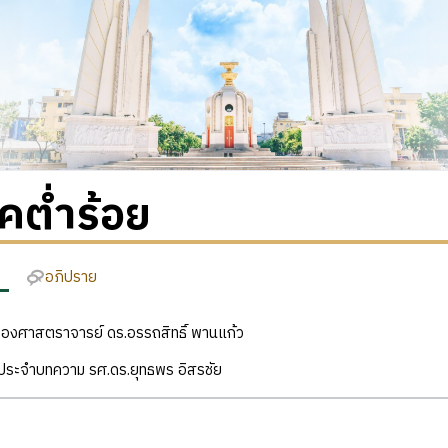
คต่ำร้อย
อภิปราย
ง รองศาสตราจารย์ ดร.อรรถสิทธิ์ พานแก้ว
ิประจำบทความ รศ.ดร.ยุทธพร อิสรชัย