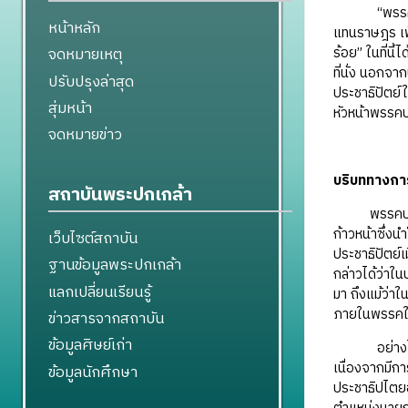
“พรรคต่ำร้อ
หน้าหลัก
แทนราษฎร เพี
ร้อย” ในที่นี
จดหมายเหตุ
ที่นั่ง นอกจ
ปรับปรุงล่าสุด
ประชาธิปัตย์
สุ่มหน้า
หัวหน้าพรรคป
จดหมายข่าว
บริบททางกา
สถาบันพระปกเกล้า
พรรคประชาธิป
ก้าวหน้าซึ่ง
เว็บไซต์สถาบัน
ประชาธิปัตย์
ฐานข้อมูลพระปกเกล้า
กล่าวได้ว่าใ
แลกเปลี่ยนเรียนรู้
มา ถึงแม้ว่
ภายในพรรคให้
ข่าวสารจากสถาบัน
ข้อมูลศิษย์เก่า
อย่างไรก็ตาม
เนื่องจากมีก
ข้อมูลนักศึกษา
ประชาธิปไตยอ