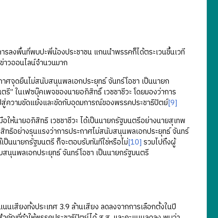
ารลงพื้นที่พบปะพี่น้องประชาชน แกนนำพรรคก็ได้ตระเวนขึ้นเวที
กข่าวออนไลน์จำนวนมาก
าศจุดยืนไม่สนับสนุนพลเอกประยุทธ์ จันทร์โอชา เป็นนายก
ตรี” ในเฟซบุ๊คเพจของนายอภิสิทธิ์ เวชชาชีวะ โดยมองว่าการ
ปสู่ความขัดแย้งและขัดกับอุดมการณ์ของพรรคประชาธิปัตย์
[9]
้นายอภิสิทธิ เวชชาชีวะ ได้เป็นนายกรัฐมนตรีอย่างนายสุเทพ
ิทธิอย่างรุนแรงว่าการประกาศไม่สนับสนุนพลเอกประยุทธ์ จันทร์
ห้เป็นนายกรัฐมนตรี ก็จะตอบรับทันทีใช่หรือไม่
[10]
รวมไปถึงผู้
บสนุนพลเอกประยุทธ์ จันทร์โอชา เป็นนายกรัฐมนตรี
นเสียงทั้งประเทศ 3.9 ล้านเสียง ลดลงจากการเลือกตั้งในปี
สำคัญที่ทำให้พรรคประชาธิปัตย์ได้ ส.ส. และคะแนนลดลง พบว่า