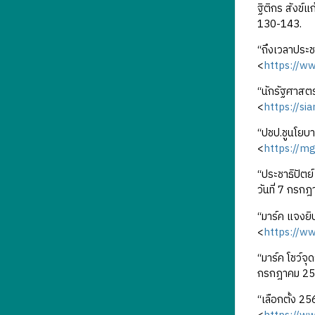
ฐิติกร สังข์แ
130-143.
“ถึงเวลาประช
<
https://w
“นักรัฐศาสตร
<
https://si
“ปชป.ชูนโยบาย
<
https://m
“ประชาธิปัตย์
วันที่ 7 กรก
“มาร์ค แจงยิบ
<
https://w
“มาร์ค โชว์จุ
กรกฎาคม 25
“เลือกตั้ง 2