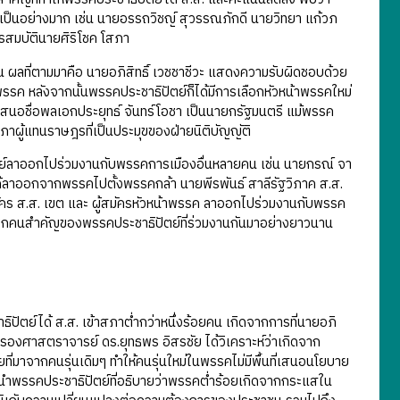
นเป็นอย่างมาก เช่น นายอรรถวิชญ์ สุวรรณภักดี นายวิทยา แก้วภ
ทรสมบัตินายศิริโชค โสภา
ลที่ตามมาคือ นายอภิสิทธิ์ เวชชาชีวะ แสดงความรับผิดชอบด้วย
ค หลังจากนั้นพรรคประชาธิปัตย์ก็ได้มีการเลือกหัวหน้าพรรคใหม่
ี่เสนอชื่อพลเอกประยุทธ์ จันทร์โอชา เป็นนายกรัฐมนตรี แม้พรรค
ภาผู้แทนราษฎรที่เป็นประมุขของฝ่ายนิติบัญญัติ
์ลาออกไปร่วมงานกับพรรคการเมืองอื่นหลายคน เช่น นายกรณ์ จา
ต ได้ลาออกจากพรรคไปตั้งพรรคกล้า นายพีรพันธ์ สาลีรัฐวิภาค ส.ส.
มัคร ส.ส. เขต และ ผู้สมัครหัวหน้าพรรค ลาออกไปร่วมงานกับพรรค
ิกคนสำคัญของพรรคประชาธิปัตย์ที่ร่วมงานกันมาอย่างยาวนาน
ย์ได้ ส.ส. เข้าสภาต่ำกว่าหนึ่งร้อยคน เกิดจากการที่นายอภิ
 รองศาสตราจารย์ ดร.ยุทธพร อิสรชัย ได้วิเคราะห์ว่าเกิดจาก
จากคนรุ่นเดิมๆ ทำให้คนรุ่นใหม่ในพรรคไม่มีพื้นที่เสนอนโยบาย
ำพรรคประชาธิปัตย์ที่อธิบายว่าพรรคต่ำร้อยเกิดจากกระแสใน