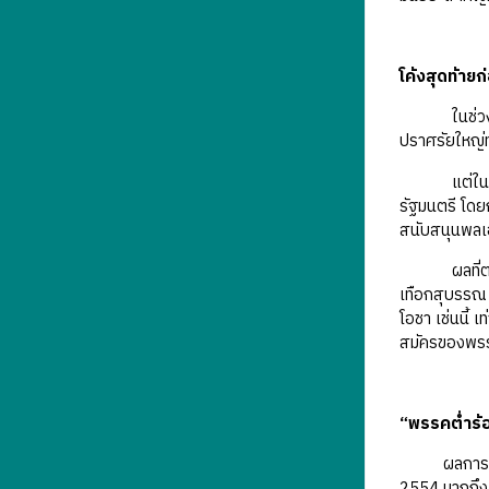
โค้งสุดท้ายก
ในช่วงโค้งสุ
ปราศรัยใหญ่
แต่ในระหว่าง
รัฐมนตรี โดย
สนับสนุนพลเอ
ผลที่ตามมา 
เทือกสุบรรณ 
โอชา เช่นนี้ 
สมัครของพรรค
“พรรคต่ำร้อ
ผลการเลือกตั
2554 มากถึง 