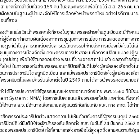
ัฐมนตรีของนายอภิสิทธิ์ เวชชาชีวะ ในปี พ.ศ. 2551-2554 แต่หลังการเลือกต
ส.ส. มากที่สุดลำดับที่สอง 159 คน ในขณะที่พรรคเพื่อไทยได้ ส.ส. 265 คน นา
ิดชอบในฐานะผู้นำและจัดให้มีการเลือกหัวหน้าพรรคใหม่ อย่างไรก็ตามนายอภ
อบที่สอง
น่งหัวหน้าพรรคครั้งที่สองในฐานะพรรคฝ่ายค้านดูเหมือนจะมีทำคะแนนนิ
่ผู้ซึ่งกระทำความผิดเนื่องจากการชุมนุมทางการเมือง การแสดงออกทางการเมื
าษฎรที่นำไปสู่การถกเถียงถึงการนิรโทษกรรมให้กับนักการเมืองที่มีส่วนได้เส
ชุมนุมทางการเมืองจัดตั้ง คณะกรรมการประชาชนเพื่อการเปลี่ยนแปลงปฏิรูป
ข (กปปส.) เพื่อให้รัฐบาลถอนร่าง พรบ. ที่ผ่านจากสภาไปแล้ว ผลสุดท้ายรัฐ
ตั้งใหม่ ในทางตรงกันข้ามพรรคประชาธิปัตย์ก็มีมติไม่ส่งผู้สมัครลงเลือกตั้งใ
วนการประชาธิปไตยถูกบิดเบือน และแม้พรรคประชาธิปัตย์ส่งผู้สมัครลงเลือกตั
่พรรคมีมติไม่ลงสมัครรับเลือกตั้งในปี 2549 ภายใต้การนำพรรคของนายอภิสิ
้มีการประกาศใช้รัฐธรรมนูญแห่งราชอาณาจักรไทย พ.ศ. 2560 ที่ใช้ร
nt System : MMA) โดยการนับคะแนนเสียงพรรคทั้งประเทศก่อน ถึงจะคำนว
้อำนาจ ส.ว. มีอำนาจเลือกนายกรัฐมนตรีทัดเทียมกับ ส.ส. ทาง กกต. ได้กำหน
รคประชาธิปัตย์จะแสดงความไม่เห็นด้วยกับการที่รัฐธรรมนูญปี 2560 ท
ิปัตย์ก็ได้มีมติให้ส่งผู้สมัครลงรับเลือกตั้ง ส.ส. ในวันที่ 24 มีนาคม 2562 
ียวของพรรคประชาธิปัตย์ ทั้งที่สามารถส่งรายชื่อได้สูงสุดถึงสามคนตามที่ร