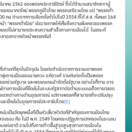
นาคม 2562 ของพรรคประชาธิปัตย์ ซึ่งได้จำนวนสมาชิกสภาผู้
เช่น พรรคอนาคตใหม่ พรรคภูมิใจไทย พรรคเสรีรวมไทย แต่ “พรรคต่ำ
100 คน ต่างจากการเลือกตั้งทั่วไปในปี 2554 ที่ได้ ส.ส. ทั้งหมด 164
งก่อนหน้า “พรรคต่ำร้อย” ยังฉายภาพให้เห็นถึงความล้มเหลวของพรรค
ดของไทยแต่ไม่สามารถประสบความสำเร็จทางการเมืองได้ ในขณะที่
จะลาออกจากหัวหน้าพรรคทันที
ก่าแก่ที่สุดในปัจจุบัน โดยก่อกำเนิดจากการรวมเอาพรรค
และกลุ่มการเมืองของนายควง อภัยวงศ์ รวมกันก่อตั้งเป็นพรรค
น พรรคร่วมรัฐบาล และพรรคแกนนำจัดตั้งรัฐบาล อย่างไรก็ตาม อาจ
ณ์ทางการเมืองที่ยึดมั่นในระบบรัฐสภาต่อต้านระบบเผด็จการตลอด
มแตกต่างทางด้านอุดมการณ์ แต่ทางพรรคก็สามารถที่จะปรับปรุง
็งและยึดมั่นในอุดมการณ์ประชาธิปไตย
[1]
็นอีกยุคหนึ่งที่เป็นหัวเลี้ยวหัวต่อที่สำคัญของการเมืองไทย
ระหารสองรอบ คือ ในปี พ.ศ. 2549 โดยคณะปฏิรูปการปกครองในระบอบ
ห่งชาติ รวมไปถึงการก้าวขึ้นสู่จุดสูงสุดทางการเมืองใน