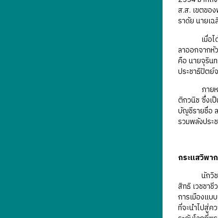
ส.ส. เขตของพ
ราดัย นายเฉล
เมื่อได้ ส.
ลาออกจากหัวห
คือ นายจุริน
ประชาธิปัตย์
ภายหลังจากก
ติกวนิช ซึ่ง
บัญชีรายชื่อ
รวมพลังประช
กระแสวิพากษ
นักวิชาการแล
สิทธิ เวชชาช
การเมืองแบบเ
ที่จะนำไปสู่ค