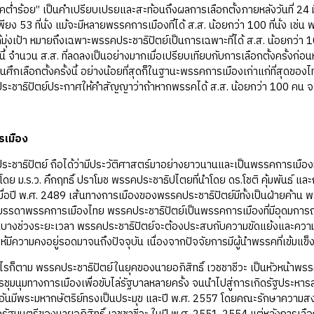
ย” เป็นคำเปรียบเปรยและสะท้อนถึงผลการเลือกตั้งภายหลังวันที่ 24 มี
ยง 53 ที่นั่ง แม้จะมีหลายพรรคการเมืองที่ได้ ส.ส. น้อยกว่า 100 ที่นั่ง 
้ได้มุ่งเป้า หมายถึงเฉพาะพรรคประชาธิปัตย์เป็นการเฉพาะที่ได้ ส.ส. น้อยกว่า 
ากนี้ จำนวน ส.ส. ที่ลดลงเป็นอย่างมากเมื่อเปรียบเทียบกับการเลือกตั้งครั้
ในศึกเลือกตั้งครั้งนี้ อย่างน้อยที่สุดก็ในฐานะพรรคการเมืองเก่าแก่ที่สุ
ระชาธิปัตย์ประกาศให้คำสัญญาว่าถ้าหากพรรคได้ ส.ส. น้อยกว่า 100 คน 
รเมือง
ัตย์ ถือได้ว่ามีประวัติศาสตร์มาอย่างยาวนานและเป็นพรรคการเมืองที่เ
นำโดย ม.ร.ว. คึกฤทธิ์ ปราโมช พรรคประชาธิปไตยที่นำโดย ดร.โชติ คุ้มพันธ์ 
เมื่อปี พ.ศ. 2489 เส้นทางการเมืองของพรรคประชาธิปัตย์มีทั้งเป็นฝ่ายค้า
นบรรดาพรรคการเมืองไทย พรรคประชาธิปัตย์เป็นพรรคการเมืองที่มีอุดมการ
าในบางช่วงระยะเวลา พรรคประชาธิปัตย์จะต้องประสบกับความขัดแย้งและควา
มีความคงอยู่รอดมาจนถึงปัจจุบัน เนื่องจากปัจจัยการมีผู้นำพรรคที่เข้มแข
 พรรคประชาธิปัตย์ในยุคของนายอภิสิทธิ์ เวชชาชีวะ เป็นหัวหน้าพรรคนับเป
ารชุมนุมทางการเมืองเพื่อขับไล่รัฐบาลหลายครั้ง จนนำไปสู่การเกิดรัฐป
ันมีพระมหากษัตริย์ทรงเป็นประมุข และปี พ.ศ. 2557 โดยคณะรักษาความสงบแ