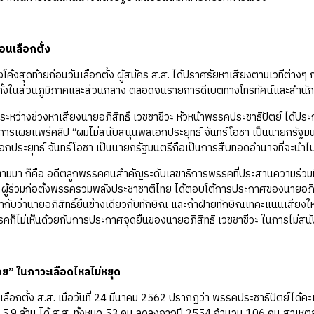
่อนเลือกตั้ง
ดท้ายก่อนวันเลือกตั้ง ผู้สมัคร ส.ส. ได้ปราศรัยหาเสียงตามเวทีต่างๆ ก
ทั้งในส่วนภูมิภาคและส่วนกลาง ตลอดจนรายการดีเบตทางโทรทัศน์และสำนั
ช่วงหาเสียงนายอภิสิทธิ์ เวชชาชีวะ หัวหน้าพรรคประชาธิปัตย์ ได้ประก
การเผยแพร่คลิป “ผมไม่สนับสนุนพลเอกประยุทธ์ จันทร์โอชา เป็นนายกรัฐมน
กประยุทธ์ จันทร์โอชา เป็นนายกรัฐมนตรีถือเป็นการสืบทอดอำนาจที่จะนำไ
ก็คือ อดีตลูกพรรคคนสำคัญระดับเลขาธิการพรรคที่ประสานความร่วมมือให
ผู้ร่วมก่อตั้งพรรครวมพลังประชาชาติไทย ได้ตอบโต้การประกาศของนายอภิส
เท่ากับว่านายอภิสิทธิ์ยืนข้างเดียวกับทักษิณ และถ้าฝ่ายทักษิณเทคะแนนเสียงใ
ก็ไม่เห็นด้วยกับการประกาศจุดยืนของนายอภิสิทธิ เวชชาชีวะ ในการไม่สนั
ย” ในภาวะเลือดไหลไม่หยุด
้ง ส.ส. เมื่อวันที่ 24 มีนาคม 2562 ปรากฏว่า พรรคประชาธิปัตย์ได้คะแน
5.9 ล้าน ได้ ส.ส. ทั้งหมด 53 คน ลดลงจากปี 2554 จำนวน 106 คน สาเหตุ