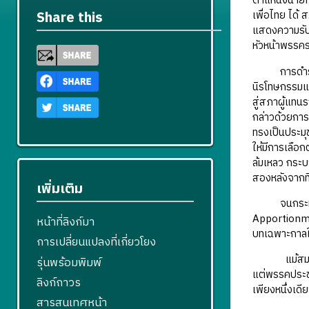
ตำแหน่งนายกร
เพื่อไทย ได้ 
Share this
แสดงความรับผ
หัวหน้าพรรคร
การดำรงตำแห
นิรโทษกรรมแก
สู่สภาผู้แทนร
กล่าวด้วยการ
ทรงเป็นประมุ
ให้มีการเลือก
ล้มเหลว กระบ
สองหลังจากที
เพิ่มเติม
จนกระทั่งได
Apportionme
หน้าที่ลิงก์มา
บทเฉพาะกาลให
การเปลี่ยนแปลงที่เกี่ยวโยง
แม้สมาชิกพร
รุ่นพร้อมพิมพ์
แต่พรรคประชาธ
ลิงก์ถาวร
เพียงหนึ่งเด
สารสนเทศหน้า