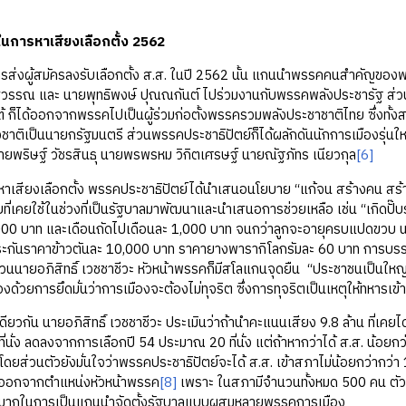
นการหาเสียงเลือกตั้ง 2562
ู้สมัครลงรับเลือกตั้ง ส.ส. ในปี 2562 นั้น แกนนำพรรคคนสำคัญของพรร
ุวรรณ และ นายพุทธิพงษ์ ปุณณกันต์ ไปร่วมงานกับพรรคพลังประชารัฐ ส่วน
้ ก็ได้ออกจากพรรคไปเป็นผู้ร่วมก่อตั้งพรรครวมพลังประชาชาติไทย ซึ่งทั้
าติเป็นนายกรัฐมนตรี ส่วนพรรคประชาธิปัตย์ก็ได้ผลักดันนักการเมืองรุ่นให
 นายพริษฐ์ วัชรสินธุ นายพรพรหม วิกิตเศรษฐ์ นายณัฐภัทร เนียวกุล
[6]
เลือกตั้ง พรรคประชาธิปัตย์ได้นำเสนอนโยบาย “แก้จน สร้างคน สร้างชาต
ี่เคยใช้ในช่วงที่เป็นรัฐบาลมาพัฒนาและนำเสนอการช่วยเหลือ เช่น “เกิดปั๊บรับส
000 บาท และเดือนถัดไปเดือนละ 1,000 บาท จนกว่าลูกจะอายุครบแปดขวบ 
ระกันราคาข้าวตันละ 10,000 บาท ราคายางพารากิโลกรัมละ 60 บาท การบรร
วนนายอภิสิทธิ์ เวชชาชีวะ หัวหน้าพรรคก็มีสโลแกนจุดยืน “ประชาชนเป็นใ
งด้วยการยึดมั่นว่าการเมืองจะต้องไม่ทุจริต ซึ่งการทุจริตเป็นเหตุให้ทหารเ
นายอภิสิทธิ์ เวชชาชีวะ ประเมินว่าถ้านำคะแนนเสียง 9.8 ล้าน ที่เคยไ
ที่นั่ง ลดลงจากการเลือกปี 54 ประมาณ 20 ที่นั่ง แต่ถ้าหากว่าได้ ส.ส. น้อยกว่
ดยส่วนตัวยังมั่นใจว่าพรรคประชาธิปัตย์จะได้ ส.ส. เข้าสภาไม่น้อยกว่ากว่า 
ออกจากตำแหน่งหัวหน้าพรรค
[8]
เพราะ ในสภามีจำนวนทั้งหมด 500 คน ตัวเ
ญมากในการเป็นแกนนำจัดตั้งรัฐบาลแบบผสมหลายพรรคการเมือง