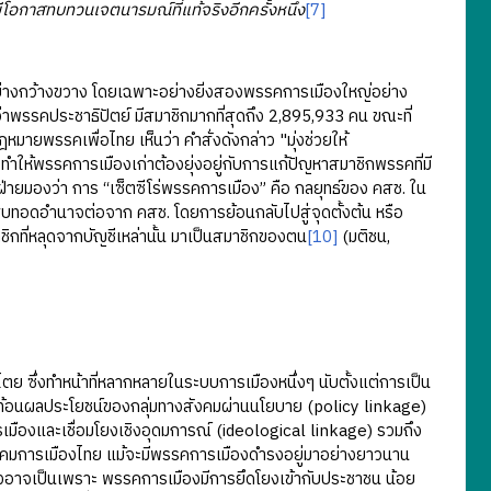
โอกาสทบทวนเจตนารมณ์ที่แท้จริงอีกครั้งหนึ่ง
[7]
้อย่างกว้างขวาง โดยเฉพาะอย่างยิ่งสองพรรคการเมืองใหญ่อย่าง
าพรรคประชาธิปัตย์ มีสมาชิกมากที่สุดถึง 2,895,933 คน ขณะที่
ฎหมายพรรคเพื่อไทย เห็นว่า คำสั่งดังกล่าว "มุ่งช่วยให้
ังทำให้พรรคการเมืองเก่าต้องยุ่งอยู่กับการแก้ปัญหาสมาชิกพรรคที่มี
่ายมองว่า การ “เซ็ตซีโร่พรรคการเมือง” คือ กลยุทธ์ของ คสช. ใน
บทอดอำนาจต่อจาก คสช. โดยการย้อนกลับไปสู่จุดตั้งต้น หรือ
กที่หลุดจากบัญชีเหล่านั้น มาเป็นสมาชิกของตน
[10]
(มติชน,
ย ซึ่งทำหน้าที่หลากหลายในระบบการเมืองหนึ่งๆ นับตั้งแต่การเป็น
ท้อนผลประโยชน์ของกลุ่มทางสังคมผ่านนโยบาย (policy linkage)
เมืองและเชื่อมโยงเชิงอุดมการณ์ (ideological linkage) รวมถึง
คมการเมืองไทย แม้จะมีพรรคการเมืองดำรงอยู่มาอย่างยาวนาน
หนึ่งอาจเป็นเพราะ พรรคการเมืองมีการยึดโยงเข้ากับประชาชน น้อย