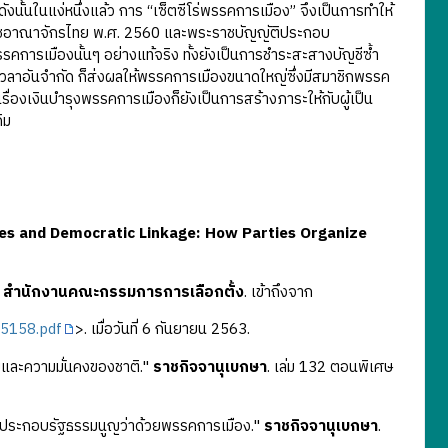
ังนั้นในแง่หนึ่งแล้ว การ “เซ็ตซีโร่พรรคการเมือง” จึงเป็นการทำให้
งราชอาณาจักรไทย พ.ศ. 2560 และพระราชบัญญัติประกอบ
การเมืองนั้นๆ อย่างแท้จริง ทั้งยังเป็นการชำระสะสางบัญชีซ้ำ
ะเวลาอันจำกัด ก็ส่งผลให้พรรคการเมืองขนาดใหญ่ซึ่งมีสมาชิกพรรค
่องเงินบำรุงพรรคการเมืองก็ยังเป็นการสร้างภาระให้กับผู้เป็น
ิม
ties and Democratic Linkage: How Parties Organize
"
สำนักงานคณะกรรมการการเลือกตั้ง
. เข้าถึงจาก
55158.pdf
>. เมื่อวันที่ 6 กันยายน 2563.
อยและความมั่นคงของชาติ."
ราชกิจจานุเบกษา
. เล่ม 132 ตอนพิเศษ
ายประกอบรัฐธรรมนูญว่าด้วยพรรคการเมือง."
ราชกิจจานุเบกษา
.