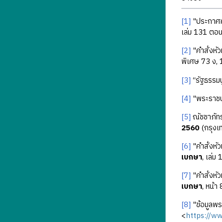
[1]
"ประกาศคณ
เล่ม 131 ตอน
[2]
"คําสั่งห
พิเศษ 73 ง,
[3]
“รัฐธรรม
[4]
"พระราชบ
[5]
ณัชชาภัทร
2560
(กรุงเ
[6]
"คำสั่งหั
เบกษา
, เล่
[7]
"คำสั่งหั
เบกษา
, หน้า 
[8]
"ข้อมูลพร
<
https://w