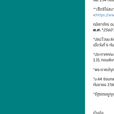
เล่ม 134 ตอ
““เซ็ตซีโร่ส
<
https://w
ณัชชาภัทร อม
พ.ศ. '
2560'
“ปชป.โวยม.44
เมื่อวันที่ 6
“ประกาศคณะรั
131 ตอนพิเศ
“พระราชบัญญ
“ม.44 ซ่อนกล
กันยายน 256
“รัฐธรรมนูญ
อ้างอิง