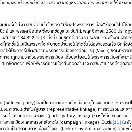
าม และยังต้องมีหน้าที่รับผิดชอบตามกฎหมายอีกด้วย จึงสมควรให้สมาชิกมี
ยแพร่คำสั่ง คสช. ฉบับนี้ คำเรียก “เซ็ตซีโร่พรรคการเมือง” ก็ถูกนำไปใช
ัตย์ และพรรคเพื่อไทย ซึ่งจากข้อมูล ณ วันที่ 1 พฤศจิกายน 2560 ปรากฏว่
ย มีสมาชิก 134,822 คน
[8]
ทั้งนี้ นายชูศักดิ์ ศิรินิล ประธานคณะทำงานฝ่ายก
ี่เกิดขึ้นใหม่เป็นพรรคที่จะสืบทอดอำนาจให้เกิดขึ้นได้อย่างรวดเร็ว อีกทั้งย
่งผลให้เป็นการรีเซ็ตสมาชิกพรรคการเมืองทางอ้อม"
[9]
(Voice) ขณะที่หลายฝ
ทางกฎหมายว่าด้วยพรรคการเมือง เอื้อประโยชน์ให้พรรคการเมืองที่จะมาสื
ี" สมาชิกพรรค เพื่อให้พรรคการเมืองสืบทอดอำนาจ คสช. สามารถดึงดูดสมาชิ
 (political party) ถือเป็นสถาบันการเมืองที่สำคัญในระบอบเสรีประชาธิปไต
อมโยงประชาชนเข้ากับรัฐบาล (representative linkage) การรวบรวมและสะ
ี่การมีส่วนร่วมของประชาชน (participatory linkage) การให้บ่มเพาะทางการ
ำทางการเมืองและรณรงค์เลือกตั้ง (campaign linkage) เป็นต้น
[11]
ในสัง
ดความเป็นสถาบันการเมืองที่ตั้งมั่น (lack of institutionalization) ส่วน