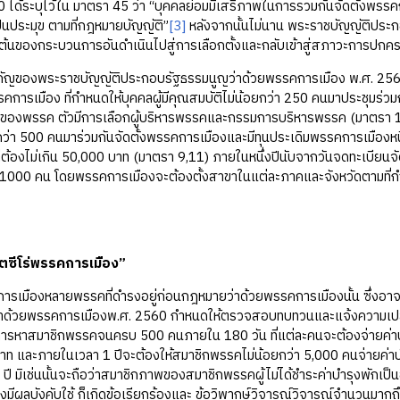
 ได้ระบุไว้ใน มาตรา 45 ว่า “บุคคลย่อมมีเสรีภาพในการรวมกันจัดตั้งพ
ป็นประมุข ตามที่กฎหมายบัญญัติ”
[3]
หลังจากนั้นไม่นาน พระราชบัญญัติประก
ิ่มต้นของกระบวนการอันดำเนินไปสู่การเลือกตั้งและกลับเข้าสู่สภาวะกา
ะสำคัญของพระราชบัญญัติประกอบรัฐธรรมนูญว่าด้วยพรรคการเมือง พ.ศ. 25
รคการเมือง ที่กำหนดให้บุคคลผู้มีคุณสมบัติไม่น้อยกว่า 250 คนมาประชุมร่
นๆ ของพรรค ตัวมีการเลือกผู้บริหารพรรคและกรรมการบริหารพรรค (มาตรา 
กว่า 500 คนมาร่วมกันจัดตั้งพรรคการเมืองและมีทุนประเดิมพรรคการเมืองหนึ
้องไม่เกิน 50,000 บาท (มาตรา 9,11) ภายในหนึ่งปีนับจากวันจดทะเบียนจัด
 1000 คน โดยพรรคการเมืองจะต้องตั้งสาขาในแต่ละภาคและจังหวัดตามที่กำ
็ตซีโร่พรรคการเมือง”
รเมืองหลายพรรคที่ดำรงอยู่ก่อนกฎหมายว่าด้วยพรรคการเมืองนั้น ซึ่งอาจมี
่าด้วยพรรคการเมืองพ.ศ. 2560 กำหนดให้ตรวจสอบทบทวนและแจ้งความเปล
นการหาสมาชิกพรรคจนครบ 500 คนภายใน 180 วัน ที่แต่ละคนจะต้องจ่ายค่าบ
ท และภายในเวลา 1 ปีจะต้องให้สมาชิกพรรคไม่น้อยกว่า 5,000 คนจ่ายค่าบำ
ปี มิเช่นนั้นจะถือว่าสมาชิกภาพของสมาชิกพรรคผู้ไม่ได้ชำระค่าบำรุงพักเป็น
มีผลบังคับใช้ ก็เกิดข้อเรียกร้องและ ข้อวิพากษ์วิจารณ์วิจารณ์จำนวนมากถ