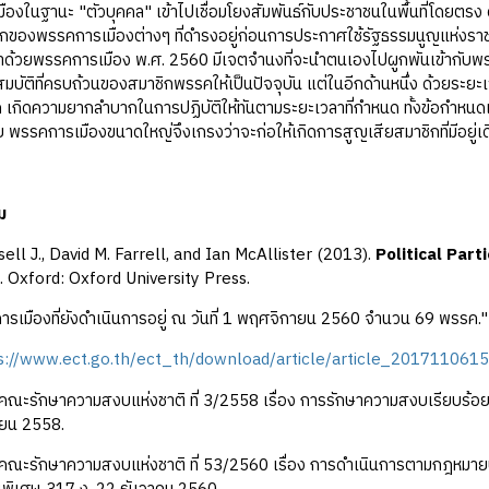
เมืองในฐานะ "ตัวบุคคล" เข้าไปเชื่อมโยงสัมพันธ์กับประชาชนในพื้นที่โดยตรง ด
ชิกของพรรคการเมืองต่างๆ ที่ดำรงอยู่ก่อนการประกาศใช้รัฐธรรมนูญแห่
าด้วยพรรคการเมือง พ.ศ. 2560 มีเจตจำนงที่จะนำตนเองไปผูกพันเข้ากับพรรค
มบัติที่ครบถ้วนของสมาชิกพรรคให้เป็นปัจจุบัน แต่ในอีกด้านหนึ่ง ด้วยระย
 เกิดความยากลำบากในการปฏิบัติให้ทันตามระยะเวลาที่กำหนด ทั้งข้อกำหนดเรื
ย พรรคการเมืองขนาดใหญ่จึงเกรงว่าจะก่อให้เกิดการสูญเสียสมาชิกที่มีอยู่เด
ม
ell J., David M. Farrell, and Ian McAllister (2013).
Political Par
. Oxford: Oxford University Press.
ารเมืองที่ยังดำเนินการอยู่ ณ วันที่ 1 พฤศจิกายน 2560 จำนวน 69 พรรค.
s://www.ect.go.th/ect_th/download/article/article_201711061
น้าคณะรักษาความสงบแห่งชาติ ที่ 3/2558 เรื่อง การรักษาความสงบเรียบร้
ายน 2558.
น้าคณะรักษาความสงบแห่งชาติ ที่ 53/2560 เรื่อง การดำเนินการตามกฎหม