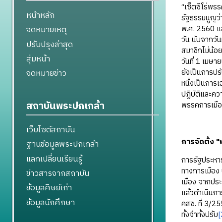
“เซ็ตซีโร่พร
หน้าหลัก
รัฐธรรมนูญว
พ.ศ. 2560 แ
จดหมายเหตุ
วัน นับจากวั
ปรับปรุงล่าสุด
สมาชิกไม่น้อ
สุ่มหน้า
วันที่ 1 เมษา
ยังเป็นการปร
จดหมายข่าว
หนึ่งเป็นการ
ปฏิบัติและควา
สถาบันพระปกเกล้า
พรรคการเมือ
เว็บไซต์สถาบัน
การจัดตั้ง
ฐานข้อมูลพระปกเกล้า
แลกเปลี่ยนเรียนรู้
การรัฐประหาร
ทางการเมือง 
ข่าวสารจากสถาบัน
เมือง จากประ
ข้อมูลศิษย์เก่า
แล้วดำเนินกา
ข้อมูลนักศึกษา
คสช. ที่ 3/25
ทั้งจำทั้งปรับ
[