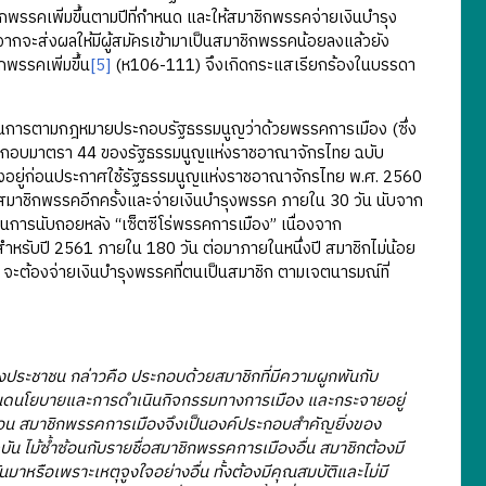
กพรรคเพิ่มขึ้นตามปีที่กำหนด และให้สมาชิกพรรคจ่ายเงินบำรุง
กจะส่งผลให้มีผู้สมัครเข้ามาเป็นสมาชิกพรรคน้อยลงแล้วยัง
พรรคเพิ่มขึ้น
[5]
(ห106-111) จึงเกิดกระแสเรียกร้องในบรรดา
เนินการตามกฎหมายประกอบรัฐธรรมนูญว่าด้วยพรรคการเมือง (ซึ่ง
ะกอบมาตรา 44 ของรัฐธรรมนูญแห่งราชอาณาจักรไทย ฉบับ
อยู่ก่อนประกาศใช้รัฐธรรมนูญแห่งราชอาณาจักรไทย พ.ศ. 2560
มาชิกพรรคอีกครั้งและจ่ายเงินบำรุงพรรค ภายใน 30 วัน นับจาก
” ในการนับถอยหลัง “เซ็ตซีโร่พรรคการเมือง” เนื่องจาก
ำหรับปี 2561 ภายใน 180 วัน ต่อมาภายในหนึ่งปี สมาชิกไม่น้อย
 จะต้องจ่ายเงินบำรุงพรรคที่ตนเป็นสมาชิก ตามเจตนารมณ์ที่
งของประชาชน กล่าวคือ ประกอบด้วยสมาชิกที่มีความผูกพันกับ
ำหนดนโยบายและการดำเนินกิจกรรมทางการเมือง และกระจายอยู่
มีมาก่อน สมาชิกพรรคการเมืองจึงเป็นองค์ประกอบสำคัญยิ่งของ
บัน ไม้ซ้ำซ้อนกับรายชื่อสมาชิกพรรคการเมืองอื่น สมาชิกต้องมี
หรือเพราะเหตุจูงใจอย่างอื่น ทั้งต้องมีคุณสมบัติและไม่มี