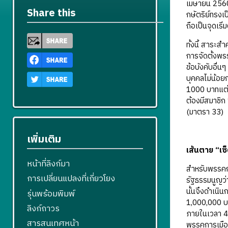
เมษายน 2560
Share this
กษัตริย์ทรงเ
ถือเป็นจุดเร
ทั้งนี้ สาร
การจัดตั้งพร
ข้อบังคับอื่
บุคคลไม่น้อย
1000 บาทแต่ต
ต้องมีสมาชิก
(มาตรา 33)
เพิ่มเติม
เส้นตาย “เซ
หน้าที่ลิงก์มา
สำหรับพรรคกา
การเปลี่ยนแปลงที่เกี่ยวโยง
รัฐธรรมนูญว
นั้นจึงดำเนิ
รุ่นพร้อมพิมพ์
1,000,000 บา
ลิงก์ถาวร
ภายในเวลา 4 
สารสนเทศหน้า
พรรคการเมือง