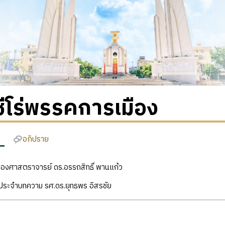
ซีโร่พรรคการเมือง
อภิปราย
ง รองศาสตราจารย์ ดร.อรรถสิทธิ์ พานแก้ว
ิประจำบทความ รศ.ดร.ยุทธพร อิสรชัย