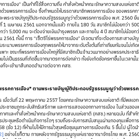
รคการเมือง” เป็นคำที่ใช้สื่อความถึง คำสั่งหัวหน้าคณะรักษาความสงบแห่ง
่าด้วยพรรคการเมือง ซึ่งกำหนดให้บรรดาสมาชิกพรรคการเมือง ของพรรคการ
ละพระราชบัญญัติประกอบรัฐธรรมนูญว่าด้วยพรรคการเมือง พ.ศ. 2560 ยืน
นที่ 1 เมษายน 2561 นอกจากนั้นแล้ว ภายใน 180 วัน สมาชิกไม่น้อยกว่า 500
ยกว่า 5,000 คน จะต้องจ่ายเงินบำรุงพรรค และภายใน 4 ปี สมาชิกไม่น้อยกว
ยน 2561 ทั้งนี้ การ “เซ็ตซีโร่พรรคการเมือง” มีเจตนาที่จะต้องการสะสางบั
ับระนาบพรรคการเมืองทุกพรรคให้มาจากระดับตั้งต้นที่เท่าเทียมกันจนไม่เ
เฉพาะ ขณะที่พรรคการเมืองใหญ่ที่มีสมาชิกเป็นจำนวนมากอย่างพรรคประชา
มไม่เป็นธรรมที่เกิดขึ้นจากมาตรการดังกล่าว ทั้งยังเกิดข้อครหาขึ้นในเวลานั้
งที่จะเข้ามาสืบทอดอำนาจต่อจาก คสช.
 "พรรคการเมือง" ตามพระราชบัญญัติประกอบรัฐธรรมนูญว่าด้วยพรรค
 เมื่อวันที่ 22 พฤษภาคม 2557 โดยคณะรักษาความสงบแห่งชาติ ที่มีพลเอกประ
ประชาชนถูกระงับสิทธิเสรีภาพ และการแสดงออกทางการเมือง ในส่วนของพรร
กาศและคำสั่งหัวหน้าคณะรักษาความสงบแห่งชาติ (คสช.) หลายฉบับ ที่สำคัญก็ค
รประชุมหรือดำเนินกิจการใดๆ รวมถึงระงับการสนับสนุนผ่านกองทุนเพื่อกา
58 (ข้อ 12) ที่ห้ามไม่ให้มีการมั่วสุมหรือชุมนุมทางการเมืองเกิน 5 ขึ้นไป ผู้ใ
2]
อย่างไรก็ตาม ภายหลังจากรัฐธรรมนูญแห่งราชอาณาจักรไทย พ.ศ. 2560 ผ