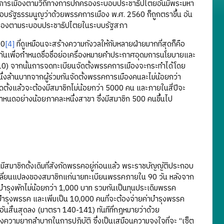
รรคการเมืองตามวิถีทางการปกครองระบอบประชาธิปไตยอันมีพระมหา
อบรัฐธรรมนูญว่าด้วยพรรคการเมือง พ.ศ. 2560 ก็ถูกตราขึ้น อัน
รปกครองตามระบอบประชาธิปไตยในระบบรัฐสภา
60
[4]
ที่ดูเหมือนจะสร้างความกังวลให้กับหลายฝ่ายมากที่สุดก็คือ
วมกันเพื่อกำหนดชื่อชื่อย่อเครื่องหมายคำประกาศอุดมการนโยบายและ
10) จากนั้นการจดทะเบียนจัดตั้งพรรคการเมืองจะกระทำได้โดย
่งล้านบาทจากผู้ร่วมกันจัดตั้งพรรคการเมืองคนละไม่น้อยกว่า
ตั้งแล้วจะต้องมีสมาชิกไม่น้อยกว่า 5000 คน และภายในสี่ปีจะ
หนดอย่างน้อยภาคละหนึ่งสาขา ซึ่งมีสมาชิก 500 คนขึ้นไป
สมาชิกดั้งเดิมที่สังกัดพรรคอยู่ก่อนแล้ว พระราชบัญญัติประกอบ
ี่ยนแปลงของสมาชิกแก่นายทะเบียนพรรคภายใน 90 วัน หลังจาก
ำรุงพักไม่น้อยกว่า 1,000 บาท รวมกันเป็นทุนประเดิมพรรค
รุงพรรค และเพิ่มเป็น 10,000 คนที่จะต้องจ่ายค่าบำรุงพรรค
อันสิ้นสุดลง (มาตรา 140-141) ทันทีที่กฎหมายว่าด้วย
ึงความยากลำบากในการปฏิบัติ ซึ่งเป็นเสมือนความจงใจที่จะ “เซ็ต