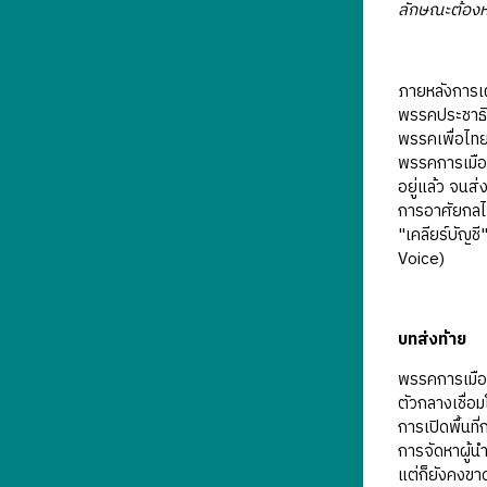
ลักษณะต้องห้
ภายหลังการเผ
พรรคประชาธิป
พรรคเพื่อไท
พรรคการเมืองท
อยู่แล้ว จนส
การอาศัยกลไก
"เคลียร์บัญช
Voice)
บทส่งท้าย
พรรคการเมือง
ตัวกลางเชื่
การเปิดพื้นท
การจัดหาผู้น
แต่ก็ยังคงขา