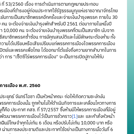
ชาติ ที่ 53/2560 เรื่อง การดำเนินการตามกฎหมายประกอบ
เมืองที่ดำรงอยู่ก่อนประกาศใช้รัฐธรรมนูญแห่งราชอาณาจักรไทย
ยันการเป็นสมาชิกพรรคอีกครั้งและจ่ายเงินบำรุงพรรค ภายใน 30
 คน จะต้องจ่ายเงินบำรุงพักสำหรับปี 2561 ต่อมาภายในหนึ่งปี
่า 10,000 คน จะต้องจ่ายเงินบำรุงพรรคที่ตนเป็นสมาชิก นับจาก
ญชีสมาชิกพรรคซ้ำซ้อน การมีคุณสมบัติและไม่มีลักษณะต้องห้าม ทั้ง
กิดความได้เปรียบหรือเสียเปรียบแก่พรรคการเมืองใดพรรคการเมือง
ธิปัตย์และพรรคเพื่อไทย ได้ออกมาโต้แย้งถึงความยากลำบากในการ
นว่า การ “เซ็ตซีโร่พรรคการเมือง” จะเป็นการเปิดปูทางให้กับ
การเมือง พ.ศ. 2560
ยุทธ์ จันทร์โอชา เป็นหัวหน้าคณะ ก่อให้เกิดความชะงักงัน
คการเมืองนั้น ถูกห้ามไม่ให้ดำเนินกิจการและเคลื่อนไหวทางการ
ือ ประกาศ คสช. ที่ 57/2557 ซึ่งห้ามมิให้พรรคการเมืองที่มีอยู่
รพัฒนาพรรคการเมืองไว้เป็นการชั่วคราว
[1]
และ และคำสั่งหัวหน้า
ดฝ่าฝืนมีโทษจำคุกไม่เกิน 6 เดือน หรือปรับไม่เกิน 10,000 บาท หรือ
่านการลงประชามติและประกาศใช้อย่างเป็นทางการเมื่อวันที่ 6