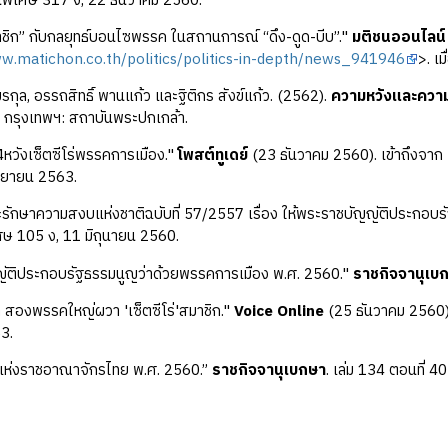
นพิเศษ 317 ง, 22 ธันวาคม 2560.
มาชิก” กับกลยุทธ์บอนไซพรรค ในสถานการณ์ “ดึง-ดูด-บีบ”."
มติชนออนไลน์
ww.matichon.co.th/politics/politics-in-depth/news_941946
>. เม
รกุล, อรรถสิทธิ์ พานแก้ว และฐิติกร สังข์แก้ว. (2562).
ความหวังและความ
. กรุงเทพฯ: สถาบันพระปกเกล้า.
หวังเซ็ตซีโร่พรรคการเมือง."
โพสต์ทูเดย์
(23 ธันวาคม 2560). เข้าถึงจาก
 กันยายน 2563.
กษาความสงบแห่งชาติฉบับที่ 57/2557 เรื่อง ให้พระราชบัญญัติประกอบรั
ษ 105 ง, 11 มิถุนายน 2560.
ัติประกอบรัฐธรรมนูญว่าด้วยพรรคการเมือง พ.ศ. 2560."
ราชกิจจานุเบ
 สองพรรคใหญ่ผวา 'เซ็ตซีโร่'สมาชิก."
Voice Online
(25 ธันวาคม 2560)
3.
แห่งราชอาณาจักรไทย พ.ศ. 2560.”
ราชกิจจานุเบกษา
. เล่ม 134 ตอนที่ 