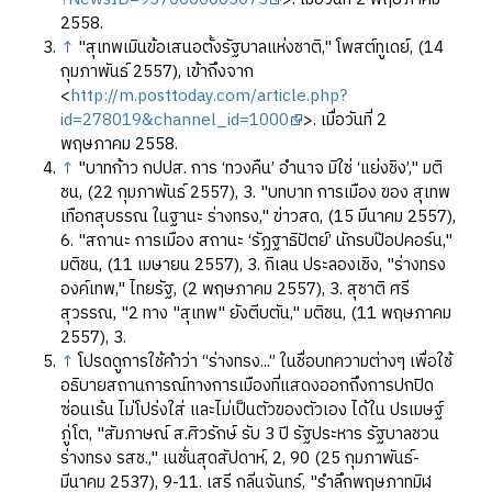
2558.
↑
"สุเทพเมินข้อเสนอตั้งรัฐบาลแห่งชาติ," โพสต์ทูเดย์, (14
กุมภาพันธ์ 2557), เข้าถึงจาก
<
http://m.posttoday.com/article.php?
id=278019&channel_id=1000
>. เมื่อวันที่ 2
พฤษภาคม 2558.
↑
"บาทก้าว กปปส. การ ‘ทวงคืน’ อำนาจ มิใช่ ‘แย่งชิง’," มติ
ชน, (22 กุมภาพันธ์ 2557), 3. "บทบาท การเมือง ของ สุเทพ
เทือกสุบรรณ ในฐานะ ร่างทรง," ข่าวสด, (15 มีนาคม 2557),
6. "สถานะ การเมือง สถานะ ‘รัฏฐาธิปัตย์’ นักรบป๊อปคอร์น,"
มติชน, (11 เมษายน 2557), 3. กิเลน ประลองเชิง, "ร่างทรง
องค์เทพ," ไทยรัฐ, (2 พฤษภาคม 2557), 3. สุชาติ ศรี
สุวรรณ, "2 ทาง "สุเทพ" ยังตีบตัน," มติชน, (11 พฤษภาคม
2557), 3.
↑
โปรดดูการใช้คำว่า “ร่างทรง...” ในชื่อบทความต่างๆ เพื่อใช้
อธิบายสถานการณ์ทางการเมืองที่แสดงออกถึงการปกปิด
ซ่อนเร้น ไม่โปร่งใส่ และไม่เป็นตัวของตัวเอง ได้ใน ปรเมษฐ์
ภู่โต, "สัมภาษณ์ ส.ศิวรักษ์ รับ 3 ปี รัฐประหาร รัฐบาลชวน
ร่างทรง รสช.," เนชั่นสุดสัปดาห์, 2, 90 (25 กุมภาพันธ์-
มีนาคม 2537), 9-11. เสรี กลิ่นจันทร์, "รำลึกพฤษภาทมิฬ