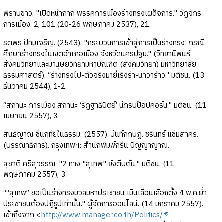
พิราบขาว. "เปิดหน้ากาก พรรคการเมืองร่างทรงเผด็จการ." วัฏจักร
การเมือง. 2, 101 (20-26 พฤษภาคม 2537), 21.
รตพร ปัทมเจริญ. (2543). "กระบวนการเข้าสู่การเป็นร่างทรง: กรณี
ศึกษาร่างทรงในเขตอำเภอเมือง จังหวัดนครปฐม." (วิทยานิพนธ์
สังคมวิทยาและมานุษยวิทยามหาบัณฑิต (สังคมวิทยา) มหาวิทยาลัย
ธรรมศาสตร์). “ร่างทรงไป-ตัวจริงมายี้เริงร่า-นาวาร้าว." มติชน. (13
ธันวาคม 2544), 1-2.
“สถานะ การเมือง สถานะ ‘รัฏฐาธิปัตย์’ นักรบป๊อปคอร์น." มติชน. (11
เมษายน 2557), 3.
สนธิญาณ ชื่นฤทัยในธรรม. (2557). บันทึกกบฏ. ชรินทร์ แช่มสาคร.
(บรรณาธิการ). กรุงเทพฯ: สำนักพิมพ์กรีน ปัญญาญาณ.
สุชาติ ศรีสุวรรณ. "2 ทาง "สุเทพ" ยังตีบตัน." มติชน. (11
พฤษภาคม 2557), 3.
““สุเทพ” ขอเป็นร่างทรงมวลมหาประชาชน เมินเลื่อนเลือกตั้ง 4 พ.ค.ย้ำ
ประชาชนต้องปฏิรูปเท่านั้น." ผู้จัดการออนไลน์. (14 มกราคม 2557).
เข้าถึงจาก <
http://www.manager.co.th/Politics/