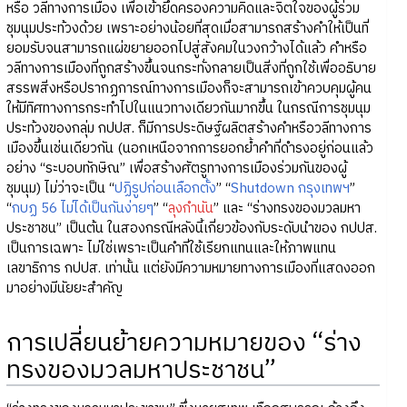
หรือ วลีทางการเมือง เพื่อเข้ายึดครองความคิดและจิตใจของผู้ร่วม
ชุมนุมประท้วงด้วย เพราะอย่างน้อยที่สุดเมื่อสามารถสร้างคำให้เป็นที่
ยอมรับจนสามารถแผ่ขยายออกไปสู่สังคมในวงกว้างได้แล้ว คำหรือ
วลีทางการเมืองที่ถูกสร้างขึ้นจนกระทั่งกลายเป็นสิ่งที่ถูกใช้เพื่ออธิบาย
สรรพสิ่งหรือปรากฏการณ์ทางการเมืองก็จะสามารถเข้าควบคุมผู้คน
ให้มีทิศทางการกระทำไปในแนวทางเดียวกันมากขึ้น ในกรณีการชุมนุม
ประท้วงของกลุ่ม กปปส. ก็มีการประดิษฐ์ผลิตสร้างคำหรือวลีทางการ
เมืองขึ้นเช่นเดียวกัน (นอกเหนือจากการยอกย้ำคำที่ดำรงอยู่ก่อนแล้ว
อย่าง “ระบอบทักษิณ” เพื่อสร้างศัตรูทางการเมืองร่วมกันของผู้
ชุมนุม) ไม่ว่าจะเป็น “
ปฏิรูปก่อนเลือกตั้ง
” “
Shutdown กรุงเทพฯ
”
“
กบฏ 56 ไม่ได้เป็นกันง่ายๆ
” “
ลุงกำนัน
” และ “ร่างทรงของมวลมหา
ประชาชน” เป็นต้น ในสองกรณีหลังนี้เกี่ยวข้องกับระดับนำของ กปปส.
เป็นการเฉพาะ ไม่ใช่เพราะเป็นคำที่ใช้เรียกแทนและให้ภาพแทน
เลขาธิการ กปปส. เท่านั้น แต่ยังมีความหมายทางการเมืองที่แสดงออก
มาอย่างมีนัยยะสำคัญ
การเปลี่ยนย้ายความหมายของ “ร่าง
ทรงของมวลมหาประชาชน”