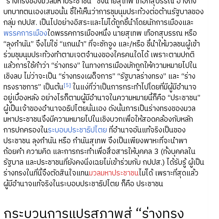
“ร่างทรงของมวลมหาประชาชน” ซึ่งนายสุเทพ เทือกสุบรรณ อ้างถึง
บทบาทตนเองเสมอนั้น ชี้ให้เห็นว่าการชุมนุมประท้วงต่อต้านรัฐบาลของ
กลุ่ม กปปส. เป็นไปอย่างอิสระและไม่ได้ถูกชี้นำโดยนักการเมืองและ
พรรคการเมือง
ใดพรรคการเมืองหนึ่ง นายสุเทพ เทือกสุบรรณ หรือ
“ลุงกำนัน” จึงไม่ใช่ “แกนนำ” ที่จะชักจูง และ/หรือ ชี้นำให้มวลชนผู้เข้า
ร่วมชุมนุมประท้วงทำตามเจตจำนงของใครคนใดได้ เพราะตามปกติ
แล้วการใช้คำว่า “ร่างทรง” ในทางการเมืองมักถูกให้ความหมายไปใน
เชิงลบ ไม่ว่าจะเป็น “ร่างทรงเผด็จการ” “รัฐบาลร่างทรง” และ “ร่าง
[5]
ทรงราชการ” เป็นต้น
ในแง่ที่ว่าเป็นการกระทำไปโดยที่มีผู้มีอำนาจ
อยู่เบื้องหลัง อย่างไรก็ตามผู้มีอำนาจในความหมายนี้ก็คือ “ประชาชน”
ผู้เป็นเจ้าของอำนาจอธิปไตยนั่นเอง ดังนั้นการเป็นร่างทรงของมวล
มหาประชาชนจึงมีความหมายไปในเชิงบวกเพื่อให้สอดคล้องกับหลัก
การปกครองใน
ระบอบประชาธิปไตย
ที่อำนาจอันแท้จริงเป็นของ
ประชาชน ลุงกำนัน หรือ กำนันสุเทพ จึงเป็นเพียงพาหะที่จะนำพา
ถ้อยคำ ความคิด และการกระทำเพื่อสื่อสารให้บุคคล 3 (ทั้งบุคคลใน
รัฐบาล และประชาชนที่ยังคงนิ่งเฉยไม่เข้าร่วมกับ กปปส.) ได้รับรู้ ผู้เป็น
ร่างทรงในที่นี้จึงตัดสินใจแทน
มวลมหาประชาชน
ไม่ได้ เพราะที่สุดแล้ว
ผู้มีอำนาจแท้จริงในระบอบประชาธิปไตย ก็คือ ประชาชน
กระบวนการแปรสภาพสู่ “ร่างทรง