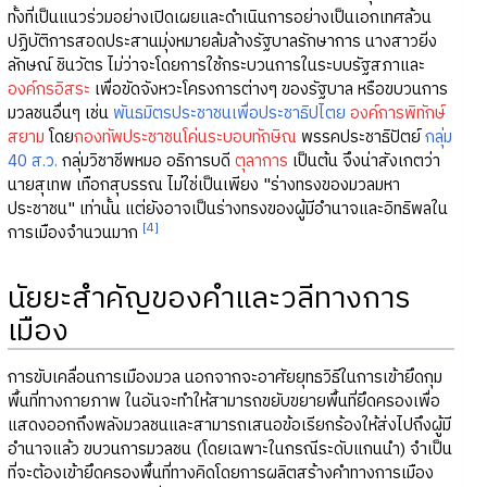
ทั้งที่เป็นแนวร่วมอย่างเปิดเผยและดำเนินการอย่างเป็นเอกเทศล้วน
ปฏิบัติการสอดประสานมุ่งหมายล้มล้างรัฐบาลรักษาการ นางสาวยิ่ง
ลักษณ์ ชินวัตร ไม่ว่าจะโดยการใช้กระบวนการในระบบรัฐสภาและ
องค์กรอิสระ
เพื่อขัดจังหวะโครงการต่างๆ ของรัฐบาล หรือขบวนการ
มวลชนอื่นๆ เช่น
พันธมิตรประชาชนเพื่อประชาธิปไตย
องค์การพิทักษ์
สยาม
โดย
กองทัพประชาชนโค่นระบอบทักษิณ
พรรคประชาธิปัตย์
กลุ่ม
40 ส.ว.
กลุ่มวิชาชีพหมอ อธิการบดี
ตุลาการ
เป็นต้น จึงน่าสังเกตว่า
นายสุเทพ เทือกสุบรรณ ไม่ใช่เป็นเพียง "ร่างทรงของมวลมหา
ประชาชน" เท่านั้น แต่ยังอาจเป็นร่างทรงของผู้มีอำนาจและอิทธิพลใน
[4]
การเมืองจำนวนมาก
นัยยะสำคัญของคำและวลีทางการ
เมือง
การขับเคลื่อนการเมืองมวล นอกจากจะอาศัยยุทธวิธีในการเข้ายึดกุม
พื้นที่ทางกายภาพ ในอันจะทำให้สามารถขยับขยายพื้นที่ยึดครองเพื่อ
แสดงออกถึงพลังมวลชนและสามารถเสนอข้อเรียกร้องให้ส่งไปถึงผู้มี
อำนาจแล้ว ขบวนการมวลชน (โดยเฉพาะในกรณีระดับแกนนำ) จำเป็น
ที่จะต้องเข้ายึดครองพื้นที่ทางคิดโดยการผลิตสร้างคำทางการเมือง