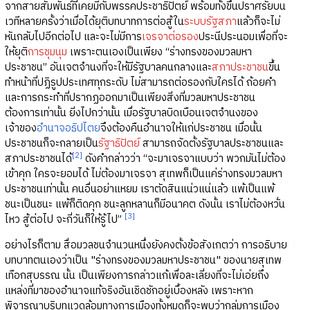
จากสายสัมพันธ์ที่เคยมีกับพรรคประชาธิปัตย์ พร้อมทั้งขึ้นปราศรัยบน
เวทีหลายครั้งว่าเมื่อได้ยุติบทบาทการต่อสู้ใน
ระบบรัฐสภา
แล้วก็จะไม่
หันกลับไปอีกต่อไป และจะไม่มีการ
เจรจาต่อรอง
ประนีประนอมเพื่อที่จะ
ให้ยุติ
การชุมนุม
เพราะตนเองเป็นเพียง “ร่างทรงของมวลมหา
ประชาชน” อันเจตจำนงที่จะให้มีรัฐบาลคนกลางและ
สภาประชาชน
ขึ้น
ทำหน้าที่ปฏิรูปประเทศทุกระดับ ไม่สามารถต่อรองกับใครได้ ถ้อยคำ
และการกระทำที่ปรากฏออกมาเป็นเพียงสิ่งที่มวลมหาประชาชน
ต้องการเท่านั้น ยิ่งไปกว่านั้น เมื่อรัฐบาลบิดเบือนเจตจำนงของ
เจ้าของ
อำนาจอธิปไตย
จึงต้องคืนอำนาจให้แก่ประชาชน เมื่อนั้น
ประชาชนก็จะกลายเป็น
รัฐาธิปัตย์
สามารถจัดตั้งรัฐบาลประชาชนและ
[2]
สภาประชาชนได้
ดังคำกล่าวว่า “จะมาเจรจาแบบว่า พวกมันไม่ต้อง
เข้าคุก ใครจะยอมได้ ไม่ต้องมาเจรจา สุเทพก็เป็นแค่ร่างทรงมวลมหา
ประชาชนเท่านั้น คนอื่นอย่าแหยม เราตัดสินแน่วแน่แล้ว แพ้เป็นแพ้
ชนะเป็นชนะ แพ้ก็ติดคุก ชนะลูกหลานก็มีอนาคต ดังนั้น เราไม่ต้องหวั่น
[3]
ไหว สู้ต่อไป จะกี่วันก็ให้รู้ไป”
อย่างไรก็ตาม สื่อมวลชนจำนวนหนึ่งยังคงตั้งข้อสังเกตว่า การอธิบาย
บทบาทตนเองว่าเป็น "ร่างทรงของมวลมหาประชาชน" ของนายสุเทพ
เทือกสุบรรณ นั้น เป็นเพียงการกล่าวแก้เพื่อละเลี่ยงที่จะไม่เอ่ยถึง
แหล่งที่มาของอำนาจแท้จริงอันเชิดชักอยู่เบื้องหลัง เพราะหาก
พิจารณาบริบทแวดล้อมทางการเมืองทั้งหมดก็จะพบว่ากลุ่มการเมือง