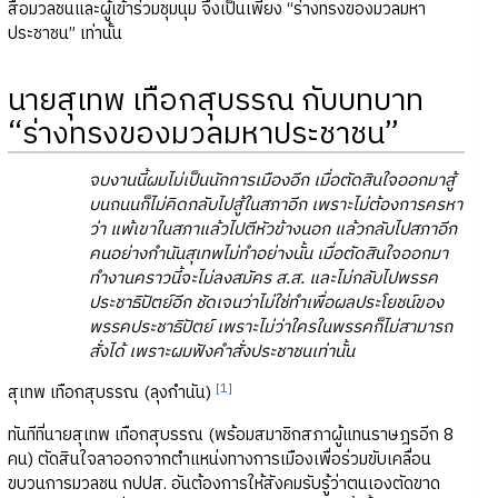
สื่อมวลชนและผู้เข้าร่วมชุมนุม จึงเป็นเพียง “ร่างทรงของมวลมหา
ประชาชน” เท่านั้น
นายสุเทพ เทือกสุบรรณ กับบทบาท
“ร่างทรงของมวลมหาประชาชน”
จบงานนี้ผมไม่เป็นนักการเมืองอีก เมื่อตัดสินใจออกมาสู้
บนถนนก็ไม่คิดกลับไปสู้ในสภาอีก เพราะไม่ต้องการครหา
ว่า แพ้เขาในสภาแล้วไปตีหัวข้างนอก แล้วกลับไปสภาอีก
คนอย่างกำนันสุเทพไม่ทำอย่างนั้น เมื่อตัดสินใจออกมา
ทำงานคราวนี้จะไม่ลงสมัคร ส.ส. และไม่กลับไปพรรค
ประชาธิปัตย์อีก ชัดเจนว่าไม่ใช่ทำเพื่อผลประโยชน์ของ
พรรคประชาธิปัตย์ เพราะไม่ว่าใครในพรรคก็ไม่สามารถ
สั่งได้ เพราะผมฟังคำสั่งประชาชนเท่านั้น
[1]
สุเทพ เทือกสุบรรณ (ลุงกำนัน)
ทันทีที่นายสุเทพ เทือกสุบรรณ (พร้อมสมาชิกสภาผู้แทนราษฎรอีก 8
คน) ตัดสินใจลาออกจากตำแหน่งทางการเมืองเพื่อร่วมขับเคลื่อน
ขบวนการมวลชน กปปส. อันต้องการให้สังคมรับรู้ว่าตนเองตัดขาด