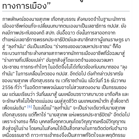
ทางการเมือง”
ภาพลักษณ์ของนายสุเทพ เทือกสุบรรณ สังคมจดจำในฐานะนักการ
เมืองอาชีพก่อนที่จะเปลี่ยนบทบาทตนเองมาเป็นเลขาธิการ กปปส. ยัง
คงมีภาพประทับของคดี สปก. อันอื้อฉาว ดังนั้นการลาออกจาก
ตำแหน่งเลขาธิการพรรคประชาธิปัตย์และสมาชิกสภาผู้แทนราษฎร มา
สู่ “ลุงกำนัน” อันเป็นเสมือน “ร่างทรงของมวลมหาประชาชน” ก็คือ
กระบวนการชำระล้างกลายสภาพจากนักการเมืองอาชีพที่ฉ้อฉลมาสู่
“ร่างกายที่เปลือยเปล่า” อันถูกสิงสู่โดยเจตจำนงของมวลมหา
ประชาชน การกระทำใดๆ ในอดีตจึงไม่ได้เกี่ยวข้องกับบทบาทของ “ลุง
กำนัน” ในการเคลื่อนไหวของ กปปส. อีกต่อไป ดังคำกล่าวปราศรัย
ของนายสุเทพ เทือกสุบรรณ ณ เวทีราชดำเนิน เมื่อวันที่ 16 ธันวาคม
2556 ที่ว่า “ในอดีตภาพพจน์ผมอาจไม่สวยสดงดงาม เป็นกรรมของ
ผม แต่ผมเรียนว่า วันที่ผมมาสู้ ผมเหมือนฆราวาสมาบวช มาถือศีล และ
จะรักษาศีลไม่ให้ขาดแน่นอน ผมสู่สุดชีวิต ผมเทหมดหน้าตัก สู้เพื่อชาติ
[6]
เพื่อแผ่นดิน”
ในแง่นี้แม้ “ลุงกำนัน” จะเป็นร่างเดียวกับนายสุเทพ
เทือกสุบรรณ แต่ก็หาใช่ “นายสุเทพ แห่งพรรคประชาธิปัตย์” อีกต่อไป
เพราะร่างทรง ก็คือ บุคคลซึ่งถูกควบคุมโดยวิญญาณหรือมีวิญญาณ
สิงสู่อยู่ในร่าง โดยคนในสังคมใช้เป็นสื่อกลางในการติดต่อกับอำนาจ
เหนือธรรมชาติ ภาวะการเข้าทรงจึงเป็นสภาพที่จิตใจและพฤติกรรม