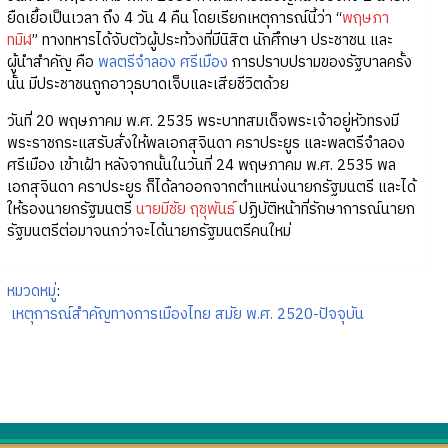
ยืดเยื้อเป็นเวลา ถึง 4 วัน 4 คืน โดยเรียกเหตุการณ์นี้ว่า “
พฤษภา
ทมิฬ
” ทางทหารได้จับตัวผู้ประท้วงที่มีนิสิต นักศึกษา ประชาชน และ
ผู้นำสำคัญ คือ
พลตรีจำลอง ศรีเมือง
การปราบปรามของรัฐบาลครั้ง
นั้น มีประชาชนถูกอาวุธบาดเจ็บและเสียชีวิตด้วย
วันที่ 20 พฤษภาคม พ.ศ. 2535 พระบาทสมเด็จพระเจ้าอยู่หัวทรงมี
พระราชกระแสรับสั่งให้พลเอกสุจินดา คราประยูร และพลตรีจำลอง
ศรีเมือง เข้าเฝ้า หลังจากนั้นในวันที่ 24 พฤษภาคม พ.ศ. 2535 พล
เอกสุจินดา คราประยูร ก็ได้ลาออกจากตำแหน่งนายกรัฐมนตรี และได้
ให้รองนายกรัฐมนตรี
นายมีชัย ฤชุพันธ์
ปฏิบัติหน้าที่รักษาการณ์นายก
รัฐมนตรีต่อมาจนกว่าจะได้นายกรัฐมนตรีคนใหม่
หมวดหมู่
:
เหตุการณ์สำคัญทางการเมืองไทย สมัย พ.ศ. 2520-ปัจจุบัน