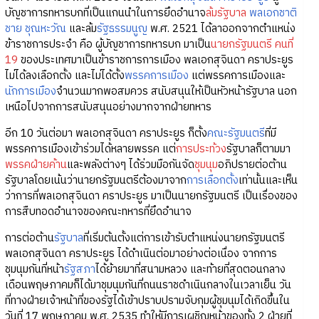
บัญชาการทหารบกที่เป็นแกนนำในการยึดอำนาจ
ล้มรัฐบาล
พลเอกชาติ
ชาย ชุณหะวัณ
และล้ม
รัฐธรรมนูญ
พ.ศ. 2521 ได้ลาออกจากตำแหน่ง
ข้าราชการประจำ คือ ผู้บัญชาการทหารบก มาเป็น
นายกรัฐมนตรี คนที่
19
ของประเทศมาเป็นข้าราชการการเมือง พลเอกสุจินดา คราประยูร
ไม่ได้ลงเลือกตั้ง และไม่ได้ตั้ง
พรรคการเมือง
แต่พรรคการเมืองและ
นักการเมือง
จำนวนมากพอสมควร สนับสนุนให้เป็นหัวหน้ารัฐบาล นอก
เหนือไปจากการสนับสนุนอย่างมากจากฝ่ายทหาร
อีก 10 วันต่อมา พลเอกสุจินดา คราประยูร ก็ตั้ง
คณะรัฐมนตรี
ที่มี
พรรคการเมืองเข้าร่วมได้หลายพรรค แต่
การประท้วง
รัฐบาลก็ตามมา
พรรคฝ่ายค้าน
และพลังต่างๆ ได้ร่วมมือกันจัด
ชุมนุม
อภิปรายต่อต้าน
รัฐบาลโดยเน้นว่านายกรัฐมนตรีต้องมาจาก
การเลือกตั้ง
เท่านั้นและเห็น
ว่าการที่พลเอกสุจินดา คราประยูร มาเป็นนายกรัฐมนตรี เป็นเรื่องของ
การสืบทอดอำนาจของคณะทหารที่ยึดอำนาจ
การต่อต้าน
รัฐบาล
ที่เริ่มต้นตั้งแต่การเข้ารับตำแหน่งนายกรัฐมนตรี
พลเอกสุจินดา คราประยูร ได้ดำเนินต่อมาอย่างต่อเนื่อง จากการ
ชุมนุมกันที่หน้า
รัฐสภา
ได้ย้ายมาที่สนามหลวง และท้ายที่สุดตอนกลาง
เดือนพฤษภาคมก็ได้มาชุมนุมกันที่ถนนราชดำเนินกลางในเวลาเย็น วัน
ที่ทางฝ่ายเจ้าหน้าที่ของรัฐได้เข้าปราบปรามจับกุมผู้ชุมนุมได้เกิดขึ้นใน
วันที่ 17 พฤษภาคม พ.ศ. 2535 ทำให้มีการเผชิญหน้าของทั้ง 2 ฝ่ายที่