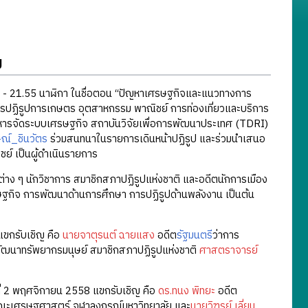
ย
 21.55 นาฬิกา ในชื่อตอน “ปัญหาเศรษฐกิจและแนวทางการ
ปฏิรูปการเกษตร อุตสาหกรรม พาณิชย์ การท่องเที่ยวและบริการ
บริหารจัดระบบเศรษฐกิจ สถาบันวิจัยเพื่อการพัฒนาประเทศ (TDRI)
ษณ์_ชินวัตร
ร่วมสนทนาในรายการเดินหน้าปฏิรูป และร่วมนำเสนอ
์ เป็นผู้ดำเนินรายการ
ง ๆ นักวิชาการ สมาชิกสภาปฏิรูปแห่งชาติ และอดีตนักการเมือง
รษฐกิจ การพัฒนาด้านการศึกษา การปฏิรูปด้านพลังงาน เป็นต้น
แขกรับเชิญ คือ
นายจาตุรนต์ ฉายแสง
อดีต
รัฐมนตรี
ว่าการ
ฒนาทรัพยากรมนุษย์ สมาชิกสภาปฏิรูปแห่งชาติ
ศาสตราจารย์
ี่ 2 พฤศจิกายน 2558 แขกรับเชิญ คือ
ดร.ทนง พิทยะ
อดีต
ะเศรษฐศาสตร์ จุฬาลงกรณ์มหาวิทยาลัย และ
นายวิฑูรย์ เลี่ยน