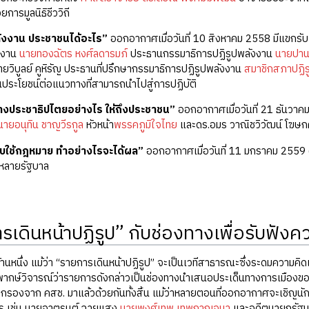
ยการมูลนิธิชีววิถี
ลังงาน ประชาชนได้อะไร”
ออกอากาศเมื่อวันที่ 10 สิงหาคม 2558 มีแขกรับ
งงาน
นายทองฉัตร หงศ์ลดารมภ์
ประธานกรรมาธิการปฏิรูปพลังงาน
นายปาน
ยวิบูลย์ คูหิรัญ ประธานที่ปรึกษากรรมาธิการปฏิรูปพลังงาน
สมาชิกสภาปฏิร
ป็นประโยชน์ต่อแนวทางที่สามารถนำไปสู่การปฏิบัติ
้างประชาธิปไตยอย่างไร ให้ถึงประชาชน”
ออกอากาศเมื่อวันที่ 21 ธันวาค
นายอนุทิน ชาญวีรกูล
หัวหน้า
พรรคภูมิใจไทย
และดร.อมร วาณิชวิวัฒน์ โฆษ
ับใช้กฎหมาย ทำอย่างไรจะได้ผล”
ออกอากาศเมื่อวันที่ 11 มกราคม 2559
ีหลายรัฐบาล
รเดินหน้าปฏิรูป” กับช่องทางเพื่อรับฟัง
่ง แม้ว่า “รายการเดินหน้าปฏิรูป” จะเป็นเวทีสาธารณะซึ่งระดมความคิดเห็
วิพากษ์วิจารณ์ว่ารายการดังกล่าวเป็นช่องทางนำเสนอประเด็นทางการเมืองขอ
กรองจาก คสช. มาแล้วด้วยกันทั้งสิ้น แม้ว่าหลายตอนที่ออกอากาศจะเชิญนั
ตร เช่น นายจาตุรนต์ ฉายแสง
นายพงศ์เทพ เทพกาญจนา
และอดีตนายกรัฐมนต