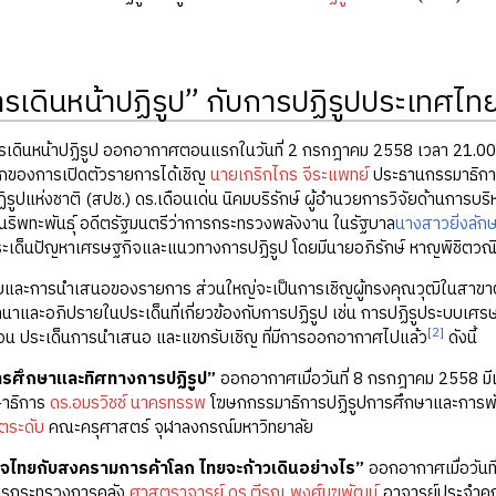
รเดินหน้าปฏิรูป” กับการปฏิรูปประเทศไท
น้าปฏิรูป ออกอากาศตอนแรกในวันที่ 2 กรกฎาคม 2558 เวลา 21.00 -
รกของการเปิดตัวรายการได้เชิญ
นายเกริกไกร จีระแพทย์
ประธานกรรมาธิการ
รูปแห่งชาติ (สปช.) ดร.เดือนเด่น นิคมบริรักษ์ ผู้อำนวยการวิจัยด้านการ
นริพทะพันธุ์ อดีตรัฐมนตรีว่าการกระทรวงพลังงาน ในรัฐบาล
นางสาวยิ่งลัก
เด็นปัญหาเศรษฐกิจและแนวทางการปฏิรูป โดยมีนายอภิรักษ์ หาญพิชิตวณิชย
บและการนำเสนอของรายการ ส่วนใหญ่จะเป็นการเชิญผู้ทรงคุณวุฒิในสาขาต่า
นาและอภิปรายในประเด็นที่เกี่ยวข้องกับการปฏิรูป เช่น การปฏิรูประบบเศ
[2]
ตอน ประเด็นการนำเสนอ และแขกรับเชิญ ที่มีการออกอากาศไปแล้ว
ดังนี้
รศึกษาและทิศทางการปฏิรูป”
ออกอากาศเมื่อวันที่ 8 กรกฎาคม 2558 มี
าธิการ
ดร.อมรวิชช์ นาครทรรพ
โฆษกกรรมาธิการปฏิรูปการศึกษาและการพั
ตระดับ
คณะครุศาสตร์ จุฬาลงกรณ์มหาวิทยาลัย
จไทยกับสงครามการค้าโลก ไทยจะก้าวเดินอย่างไร”
ออกอากาศเมื่อวันท
การกระทรวงการคลัง
ศาสตราจารย์ ดร.ตีรณ พงศ์มฆพัฒน์
อาจารย์ประจำคณ