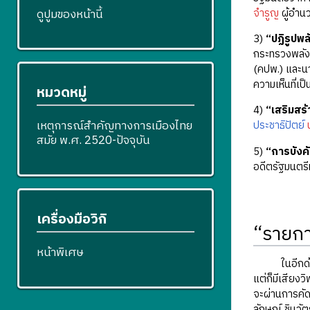
ดูปูมของหน้านี้
จำรูญ
ผู้อำนว
3)
“ปฏิรูปพ
กระทรวงพลั
(คปพ.) และนา
ความเห็นที่เ
หมวดหมู่
4)
“เสริมสร
เหตุการณ์สำคัญทางการเมืองไทย
ประชาธิปัตย์
สมัย พ.ศ. 2520-ปัจจุบัน
5)
“การบังค
อดีตรัฐมนตร
เครื่องมือวิกิ
“รายกา
หน้าพิเศษ
ในอีกด้านหนึ
แต่ก็มีเสียง
จะผ่านการคัด
ลักษณ์ ชินวั