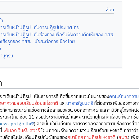
นำ
ารเดินหน้าปฏิรูป” กับการปฏิรูปประเทศไทย
ารเดินหน้าปฏิรูป” กับช่องทางเพื่อรับฟังความคิดเห็นของ คสช.
เชิงรุกของ คสช. : นัยยะต่อการเมืองไทย
ง
านุกรม
ำ
นหน้าปฏิรูป” เป็นรายการที่เกิดขึ้นจากแนวนโยบายของ
คณะรักษาความส
ักษาความสงบเรียบร้อยแห่งชาติ
และ
นายกรัฐมนตรี
ที่ต้องการเพิ่มช่องทาง
วทีสาธารณะผ่านช่องทางสื่อสารมวลชน ออกอากาศผ่านสถานีวิทยุโทรทัศน์ข
ประเทศไทย ช่อง 11 กรมประชาสัมพันธ์ และ สถานีวิทยุโทรทัศน์กองทัพบก ช
news.prd.go.th
) จากนั้นนำบันทึกเทปรายการออกอากาศตามช่องทางสื่อสาร
ี้
พันเอก วินธัย สุวารี
โฆษกคณะรักษาความสงบเรียบร้อยแห่งชาติ กล่าวว่า ร
ามคิดเห็นประเด็นปฏิรูปกับผู้แทนของ
สมาชิกสภาปฏิรูปแห่งชาติ
(
สปช.
) เพื