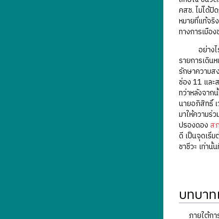
คสช. ไม่ได้ปิ
หมายที่แท้จร
ทางการเมืองขอ
อย่างไรก็ตา
รายการเดินหน้
รักษาความสงบ
ช่อง 11 และส
ทว่าหลังจากน
นายอภิสิทธิ์
มาให้ความร่ว
ปรองดอง
สภ
ดี เป็นจุดเร
ชาชีวะ เท่าน
บทบาทเ
ภายใต้การดำ