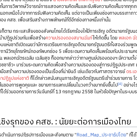
ดกั้นการวิพากษ์วิจารณ์การแสดงความคิดเห็นและรับฟังความคิดเห็นจากทุกภาคส่
ิงนอกเหนือไปจากการรับฟังความคิดเห็น แต่อาจเป็นเพียงช่องทางบรรเทาภา
ง คสช. เพื่อเสริมสร้างภาพลักษณ์ที่ดีอีกช่องทางหนึ่งเท่านั้น
ม กระแสเสียงของสังคมไทยได้เรียกร้องให้มีการเชิญ อดีตนายกรัฐมนตรี น
าปฏิรูปร่วมกันเพื่อสร้าง
ความปรองดองสมานฉันท์
ให้เกิดขึ้น โดย
พลเอก ฉัต
แห่งชาติเปิดเผยว่ามีการเตรียมการเชิญอดีตนายกรัฐมนตรีทั้งสองร่วมพูดค
ถานีวิทยุโทรทัศน์กองทัพบกช่อง 5 เพื่อระดมความคิดเห็นพร้อมกับประธานค
ั้น พลเอกฉัตรเฉลิม เฉลิมสุข ก็ออกมากล่าวว่าทางศูนย์ปรองดองฯ มีความตั้
 เวชชาชีวะ มาร่วมระดมความคิดเพื่อสร้างความปรองดองสู่การปฏิรูปประเทศ แ
มมือสร้างความปรองดองเป็นเรื่องที่น่ายินดี เช่นเดียวกับศาสตราจารย์
ดร.เอ
าปฏิรูปแห่งชาติ
ก็ได้กล่าวสนับสนุนการเชิญอดีตรัฐมนตรีเข้าร่วมรายการ โด
[4]
ิ่มต้นของการพูดคุยและ ขยายการแลกเปลี่ยนในวงกว้างมากยิ่งขึ้นไป
อย่างไร
ั้นที่ได้ร่วมออกรายการวันจันทร์ที่ 13 กรกฎาคม 2558 ในหัวข้อปัญหาในระบ
ชิงรุกของ คสช. : นัยยะต่อการเมืองไทย
เนินการปฏิรูปการเมืองและสังคมตาม “
Road_Map_ประชาธิปไตย
” ที่ไ