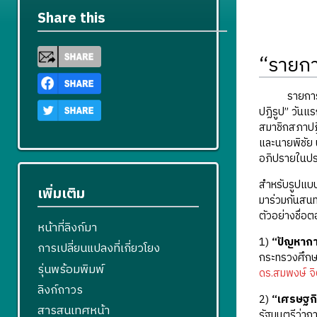
Share this
“รายกา
รายการเดินห
ปฏิรูป” วันแ
สมาชิกสภาปฏิ
และนายพิชัย 
อภิปรายในประ
สำหรับรูปแบ
เพิ่มเติม
มาร่วมกันสนท
ตัวอย่างชื่อ
หน้าที่ลิงก์มา
1)
“ปัญหากา
การเปลี่ยนแปลงที่เกี่ยวโยง
กระทรวงศึกษ
รุ่นพร้อมพิมพ์
ดร.สมพงษ์ จิ
ลิงก์ถาวร
2)
“เศรษฐกิ
สารสนเทศหน้า
รัฐมนตรีว่า