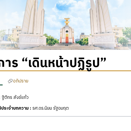
าร “เดินหน้าปฏิรูป”
อภิปราย
:
ฐิติกร สังข์แก้ว
ฒิประจำบทความ :
รศ.ดร.นิยม รัฐอมฤต