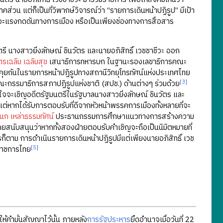
วน แต่ก็เป็นที่วิพากษ์วิจารณ์ว่า “รายการเดินหน้าปฏิรูป” มีเป้า
วะแรงกดดันทางการเมือง หรือเป็นเพียงช่องทางการสื่อสาร
างสาวยิ่งลักษณ์ ชินวัตร และนายอภิสิทธิ์ เวชชาชีวะ ออก
รเฉลิม เฉลิมสุข
เสนาธิการทหารบก ในฐานะรองเลขาธิการคณะ
ุยกันในรายการหน้าปฏิรูปทางสถานีวิทยุโทรทัศน์แห่งประเทศไทย
[3]
ณะกรรมาธิการสภาปฏิรูปแห่งชาติ (สปช.) ด้านต่างๆ ร่วมด้วย
งใจจะเชิญอดีตรัฐมนตรีในรัฐบาลนางสาวยิ่งลักษณ์ ชินวัตร และ
ต่หากได้รับการตอบรับที่ดีจากหัวหน้าพรรคการเมืองทั้งหลายที่จะ
นก เหล่าธรรมทัศน์
ประธานกรรมการศึกษาแนวทางการสร้างความ
ยสนับสนุนว่าหากทั้งสองฝ่ายตอบรับคำเชิญจะถือเป็นนิมิตหมายที่
ก็ตาม การดำเนินรายการเดินหน้าปฏิรูปมีแต่เพียงนายอภิสิทธิ์ เวช
[5]
บราชการไทย
ด้ให้คำมั่นสัญญาไว้นั้น ภายหลัง
การรัฐประหาร
ยึดอำนาจเมื่อวันที่ 22