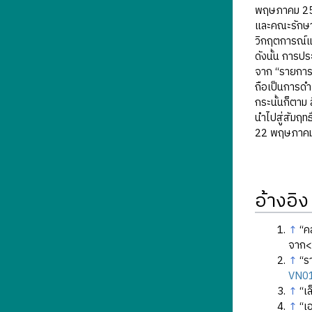
พฤษภาคม 2
และคณะรักษาค
วิกฤตการณ์แล
ดังนั้น การป
จาก “รายการค
ถือเป็นการดำเ
กระนั้นก็ตาม
นำไปสู่สัมฤท
22 พฤษภาคม 
อ้างอิง
↑
“ค
จาก
↑
“ร
VN0
↑
“เ
↑
“เ