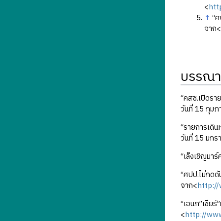
<
htt
↑
“ศ
จาก
บรรณา
“คสช.เปิดรายก
วันที่ 15 กุม
“รายการเดินห
วันที่ 15 มก
“เล็งเชิญมาร
“ศปป.ไม่กดดั
จาก<
http:
“เอนก”เชียร์
<
http://www