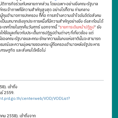
บัติภารกิจร่วมกับหลายภาคส่วน โดยเฉพาะอย่างยิ่งคณะรัฐบาล
รเจ้าภาพที่มีความสำคัญสูงสุด อย่างไรก็ตาม ท่ามกลาง
ับผู้กุมอำนาจการปกครอง ก็คือ การสร้างความเข้าใจอันดีต่อสังคม
็นบทบาทเชิงรุกประการหนึ่งที่มีความสำคัญอย่างยิ่ง ดังสะท้อนได้
เทศไทยในทุกคืนวันศุกร์ นอกจากนี้ “
รายการเดินหน้าปฏิรูป
” ยัง
้ข้อมูลเกี่ยวกับประเด็นการปฏิรูปด้านต่างๆ ที่เกี่ยวข้อง แต่
ันธ์ของคณะรัฐบาลและคณะรักษาความมั่นคงแห่งชาตินั้นจะสามารถ
จตนารมณ์และความมุ่งหมายของคณะผู้ถือครองอำนาจหลังรัฐประหาร
รษฐกิจ และสังคมได้หรือไม่
8). เข้าถึง
ันธ์ 2559.
wnt.prd.go.th/centerweb/VOD/VODList?
ฎาคม 2558). เข้าถึงจาก