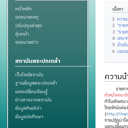
หน้าหลัก
เนื้อหา
จดหมายเหตุ
1
ความ
ปรับปรุงล่าสุด
2
“รายก
3
“รายก
สุ่มหน้า
4
บทบาท
จดหมายข่าว
5
อ้างอิ
6
บรรณ
สถาบันพระปกเกล้า
ความน
เว็บไซต์สถาบัน
ฐานข้อมูลพระปกเกล้า
รายการ “เดิ
แลกเปลี่ยนเรียนรู้
หัวหน้าคณะร
ข่าวสารจากสถาบัน
ทำในลักษณะเ
โทรทัศน์แห่ง
ข้อมูลศิษย์เก่า
(
http://thai
ข้อมูลนักศึกษา
การปฏิรูป ทั้งน
แลกเปลี่ยนคว