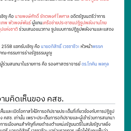
เชิญ คือ
นายพงษ์ศักดิ์ รักตพงศ์ไพศาล
อดีตรัฐมนตรีว่าการ
เทพ พัวพงษ์พันธ์
ผู้แทน
เครือข่ายประชาชนปฏิรูปพลังงานไทย
ูปแห่งชาติ
ร่วมเสนอแนวทาง รูปแบบการปฏิรูปพลังงานและแสดง
ม 2558 แขกรับเชิญ คือ
นายอภิสิทธิ์ เวชชาชีวะ
หัวหน้า
พรรค
กคณะกรรมการร่างรัฐธรรมนูญ
 ผู้ร่วมสนทนาในรายการ คือ รองศาสตราจารย์
ดร.โภคิน พลกุล
ความคิดเห็นของ คสช.
นและเปิดโอกาสให้มีการอภิปรายประเด็นที่เกี่ยวข้องกับการปฏิรูป
ง คสช. เท่านั้น เพราะประเด็นการอภิปรายและผู้เข้าร่วมการสนทนา
กการเมืองคนสำคัญที่เคยดำรงตำแหน่งรัฐมนตรีในสมัยรัฐบาลยิ่ง
รี นายอภิสิทธิ์ เวชชาชีวะ มาร่วมรายการ เพื่อให้สังคมเห็นว่า