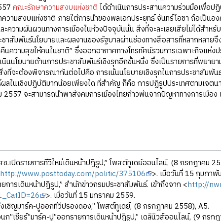
557
คณะรักษาความสงบแห่งชาติ
ได้ดำเนินการประสานความร่วมมือเพื่อปฏิ
วามสงบแห่งชาติ ภายใต้การนำของพลเอกประยุทธ์ จันทร์โอชา ถือเป็นองค์ก
ะความผันผวนทางการเมืองในห้วงปัจจุบันนั้น สิ่งที่จะละเลยเสียไม่ได้สำหร
ระชาสัมพันธ์นโยบายและผลงานของรัฐบาลผ่านช่องทางสื่อสารที่หลากหลายจึงเป
ืนความสุขให้คนในชาติ” ซึ่งออกอากาศทางโทรทัศน์รวมการเฉพาะกิจแห่งประ
นินนโยบายด้านการประชาสัมพันธ์เชิงรุกอีกขั้นหนึ่ง ซึ่งเป็นรายการที่พยายามให
 สิ่งที่จะต้องพิจารณากันต่อไปคือ การเน้นนโยบายเชิงรุกในการประชาสัมพ
ธิ์ผลในเชิงปฏิบัติมากน้อยเพียงใด ที่สำคัญ ก็คือ การปฏิรูปประเทศตามเ
2557 จะสามารถนำพาสังคมการเมืองไทยก้าวพ้นจากปัญหาทางการเมือง เศ
สช.เปิดรายการทีวีใหม่เดินหน้าปฏิรูป,” โพสต์ทูเดย์ออนไลน์, (8 กรกฎาคม 255
<
http://www.posttoday.com/politic/375106
>. เมื่อวันที่ 15 กุมภาพ
ายการเดินหน้าปฏิรูป,” สำนักข่าวกรมประชาสัมพันธ์. เข้าถึงจาก <
http://n
1_CatID=26
>. เมื่อวันที่ 15 มกราคม 2559.
ล็งเชิญมาร์ค-ปูออกทีวีปรองดอง,” โพสต์ทูเดย์, (8 กรกฎาคม 2558), A5.
อนก”เชียร์”มาร์ค-ปู”ออกรายการเดินหน้าปฏิรูป,” เดลินิวส์ออนไลน์, (9 กรก