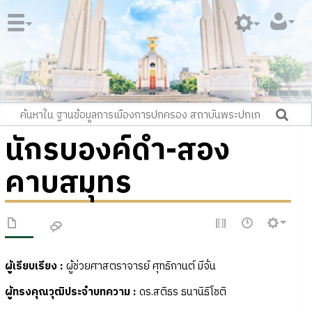
นักรบองค์ดำ-สอง
คาบสมุทร
ผู้เรียบเรียง :
ผู้ช่วยศาสตราจารย์ ศุทธิกานต์ มีจั่น
ผู้ทรงคุณวุฒิประจำบทความ
:
ดร.สติธร ธนานิธิโชติ