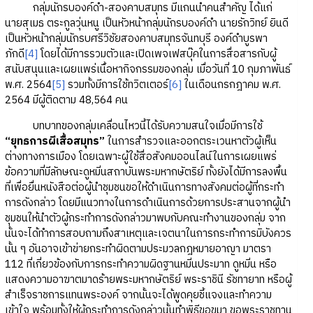
กลุ่มนักรบองค์ดำ-สองคาบสมุทร มีแกนนำคนสำคัญ ได้แก่
นายสุเมธ ตระกูลวุ่นหนู เป็นหัวหน้ากลุ่มนักรบองค์ดำ นายรักวิทย์ ยินดี
เป็นหัวหน้ากลุ่มนักรบศรีวิชัยสองคาบสมุทร​จันทบุรี​ องค์ดำบูรพา​
ภักดี
[4]
โดยได้มีการรวมตัวและเปิดเพจเฟสบุ๊คในการสื่อสารกับผู้
สนับสนุนและเผยแพร่เนื้อหากิจกรรมของกลุ่ม เมื่อวันที่ 10 กุมภาพันธ์
พ.ศ. 2564
[5]
รวมทั้งมีการใช้ทวิตเตอร์
[6]
ในเดือนกรกฎาคม พ.ศ.
2564 มีผู้ติดตาม 48,564 คน
บทบาทของกลุ่มเคลื่อนไหวนี้ได้รับความสนใจเมื่อมีการใช้
“ยุทธการผีเสื้อสมุทร”
ในการสำรวจและออกตระเวนหาตัวผู้เห็น
ต่างทางการเมือง โดยเฉพาะผู้ใช้สื่อสังคมออนไลน์ในการเผยแพร่
ข้อความที่มีลักษณะดูหมิ่นสถาบันพระมหากษัตริย์ ทั้งยังได้มีการลงพื้น
ที่เพื่อยื่นหนังสือต่อผู้นำชุมชนขอให้ดำเนินการทางสังคมต่อผู้ที่กระทำ
การดังกล่าว โดยมีแนวทางในการดำเนินการด้วยการประสานจากผู้นำ
ชุมชนให้นำตัวผู้กระทำการดังกล่าวมาพบกับคณะทำงานของกลุ่ม จาก
นั้นจะได้ทำการสอบถามถึงสาเหตุและเจตนาในการกระทำการมิบังควร
นั้น ๆ อันอาจเข้าข่ายกระทำผิดตามประมวลกฎหมายอาญา มาตรา
112 ที่เกี่ยวข้องกับการกระทำความผิดฐานหมิ่นประมาท ดูหมิ่น หรือ
แสดงความอาฆาตมาดร้ายพระมหากษัตริย์ พระราชินี รัชทายาท หรือผู้
สำเร็จราชการแทนพระองค์ จากนั้นจะได้พูดคุยชี้แจงและทำความ
เข้าใจ พร้อมทั้งให้ผู้กระทำการดังกล่าวนั้นทำพิธีขอขมา ขอพระราชทาน