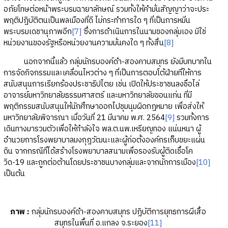
อภัยโทษต่อหน้าพระบรมฉายาลักษณ์ รวมทั้งให้คำมั่นสัญญาว่าจะประ
พฤติปฎิบัติตนเป็นพลเมืองที่ดี ไม่กระทำการใด ๆ ที่เป็นการหมิ่น
พระบรมเดชานุภาพอีก
[7]
ซึ่งการดำเนินการในนามของกลุ่มเอง มิใช่
หน่วยงานของรัฐหรือหน่วยงานความมั่นคงใด ๆ ทั้งสิ้น
[8]
นอกจากนี้แล้ว กลุ่มนักรบองค์ดำ-สองคาบสมุทร ยังมีบทบาทใน
การจัดกิจกรรมและเคลื่อนไหวต่าง ๆ ที่เป็นการตอบโต้ฝ่ายที่ให้การ
สนับสนุนการเรียกร้องประชาธิปไตย เช่น เปิดให้ประชาชนลงชื่อไล่
อาจารย์มหาวิทยาลัยธรรมศาสตร์ และมหาวิทยาลัยขอนแก่น ที่มี
พฤติกรรมสนับสนุนให้นักศึกษาออกไปชุมนุมผิดกฎหมาย เพื่อส่งให้
มหาวิทยาลัยพิจารณา เมื่อวันที่ 21 มีนาคม พ.ศ. 2564
[9]
รวมทั้งการ
เดินทางมารวมตัวเพื่อให้กำลังใจ พล.ต.นพ.เหรียญทอง แน่นหนา ผู้
อำนวยการโรงพยาบาลมงกุฎวัฒนะและผู้ก่อตั้งองค์กรเก็บขยะแผ่น
ดิน จากกรณีที่ได้สร้างโรงพยาบาลสนามเพื่อรองรับผู้ติดเชื้อโค
วิด-19 และถูกต่อต้านโดยประชาชนบางกลุ่มและจากนักการเมือง
[10]
เป็นต้น
ภาพ :
กลุ่มนักรบองค์ดำ-สองคาบสมุทร ปฏิบัติการยุทธการผีเสื้อ
สมุทรในพื้นที่ อ.แกลง จ.ระยอง
[11]