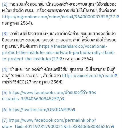
[2]
“กอ.รมน.สั่งสอบกลุ่ม“นักรบองค์ดำ-สองคาบสมุทร”ใช้อาร์มของ
หน่วย ส่อผิด พ.ร.บ.เครื่องหมายราชการ ยันไม่มีนโยบาย”, สืบค้นจาก
https://mgronline.com/crime/detail/9640000037828(27
กรกฎาคม 2564).
[3]
“อาชีวะปกป้องสถาบันฯ และภาคีเครือข่าย ชุมนุมแสดงจุดยืนปก
ป้องสถาบันฯ ขออยู่อย่างจงรัก ตายอย่างภักดี พร้อมลุกฮือใต้กรอบ
กฎหมาย”, สืบค้นจาก
https://thestandard.co/vocational-
protect-the-institute-and-network-partners-rally-stand-
to-protect-the-institute/(27
กรกฎาคม 2564).
[4]
“ชำแหละ ‘ฉก.องค์ดำ-นักรบศรีวิชัย’ ยุทธการ ‘ผีเสื้อสมุทร’ ยืนสู้
อดสู้ ‘ราษมัม-ราษฎร’ ”, สืบค้นจาก
https://voicetv.co.th/read/
mjsNf54EG(27 กรกฎาคม 2564).
[5]
https://www.facebook.com/นักรบองค์ดำ-สอง
คาบสมุทร-338406630845257/
[6]
https://twitter.com/ONGDAM99
[7]
https://www.facebook.com/permalink.php?
story_fbid=401192317900021&id=338406630845257