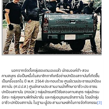
นอกจากจัดตั้งกลุ่มของตนเองแล้ว นักรบองค์ดำ-สอง
คาบสมุทร ยังเป็นหนึ่งในสมาชิกภาคีเครือข่ายปกป้องสถาบันที่เกิดขึ้น
เป็นครั้งแรกใน ปี พ.ศ. 2564 ประกอบด้วย ศูนย์รวมประชาชนปกป้อง
สถาบัน (ศ.ป.ป.ส.) ศูนย์กลางประสานงานนักศึกษาอาชีวะประชาชน
ปกป้องสถาบัน (ศอปส.) กลุ่มนักรบศรีวิชัยสองคาบสมุทร กลุ่มนักรบ
อิสระ กลุ่มกุหลาบพิทักษ์ราชัน และกลุ่มอนุชนคนรักสถาบัน โดยมีกลุ่ม
อาชีวะปกป้องสถาบัน ในฐานะผู้ประสานงานหลักในการจัดกิจกรรม
[3]