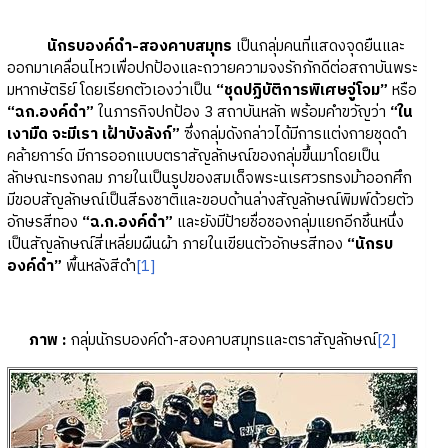
นักรบองค์ดำ-สองคาบสมุทร
เป็นกลุ่มคนที่แสดงจุดยืนและ
ออกมาเคลื่อนไหวเพื่อปกป้องและถวายความจงรักภักดีต่อสถาบันพระ
มหากษัตริย์ โดยเรียกตัวเองว่าเป็น
“ชุดปฏิบัติการพิเศษจู่โจม”
หรือ
“ฉก.องค์ดำ”
ในภารกิจปกป้อง 3 สถาบันหลัก พร้อมคำขวัญว่า
“ใน
เงามืด จะมีเรา เฝ้าบังลังก์”
ซึ่งกลุ่มดังกล่าวได้มีการแต่งกายชุดดำ
คล้ายการ์ด มีการออกแบบตราสัญลักษณ์ของกลุ่มขึ้นมาโดยเป็น
ลักษณะทรงกลม ภายในเป็นรูปของสมเด็จพระนเรศวรทรงม้าออกศึก
มีขอบสัญลักษณ์เป็นสีธงชาติและขอบด้านล่างสัญลักษณ์พิมพ์ด้วยตัว
อักษรสีทอง
“ฉ.ก.องค์ดำ”
และยังมีป้ายชื่อชองกลุ่มแยกอีกชิ้นหนึ่ง
เป็นสัญลักษณ์สี่เหลี่ยมผืนผ้า ภายในเขียนตัวอักษรสีทอง
“นักรบ
องค์ดำ”
พื้นหลังสีดำ
[1]
ภาพ :
กลุ่มนักรบองค์ดำ-สองคาบสมุทรและตราสัญลักษณ์
[2]