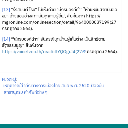
[13]
“รังสิมันต์ โรม” ไม่เห็นด้วย “นักรบองค์ดำ” ให้คนหมิ่นสถาบันขอ
ขมา อ้างแอบอ้างสถาบันคุกคามผู้อื่น”, สืบค้นจาก https://
mgronline.com/onlinesection/detail/9640000037199(27
กรกฎาคม 2564).
[14]
“'นักรบองค์ดำฯ' ยันกรณีบุกบ้านผู้เห็นต่าง เป็นสิทธิตาม
รัฐธรรมนูญ”, สืบค้นจาก
https://voicetv.co.th/read/dtYQOgrJ4(27
กรกฎาคม 2564).
หมวดหมู่
:
เหตุการณ์สำคัญทางการเมืองไทย สมัย พ.ศ. 2520-ปัจจุบัน
สารานุกรม คำศัพท์ต่าง ๆ