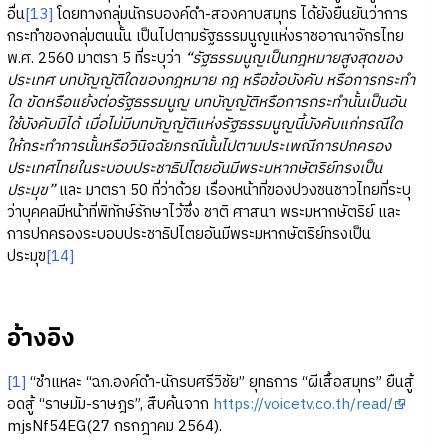
อื่น
[13]
โดยทางกลุ่มนักรบองค์ดำ-สองคาบสมุทร ได้ยังยืนยันว่าการ
กระทำของกลุ่มตนนั้น เป็นไปตามรัฐธรรมนูญแห่งราชอาณาจักรไทย
พ.ศ. 2560 มาตรา 5 ที่ระบุว่า
“รัฐธรรมนูญเป็นกฎหมายสูงสุดของ
ประเทศ บทบัญญัติใดของกฎหมาย กฎ หรือข้อบังคับ หรือการกระทำ
ใด ขัดหรือแย้งต่อรัฐธรรมนูญ บทบัญญัติหรือการกระทำนั้นเป็นอัน
ใช้บังคับมิได้ เมื่อไม่มีบทบัญญัติแห่งรัฐธรรมนูญนี้บังคับแก่กรณีใด
ให้กระทำการนั้นหรือวินิจฉัยกรณีนั้นไปตามประเพณีการปกครอง
ประเทศไทยในระบอบประชาธิปไตยอันมีพระมหากษัตริย์ทรงเป็น
ประมุข”
และ มาตรา 50 ที่ว่าด้วย เรื่องหน้าที่ของปวงชนชาวไทยที่ระบุ
ว่าบุคคลมีหน้าที่พิทักษ์รักษาไว้ซึ่ง ชาติ ศาสนา พระมหากษัตริย์ และ
การปกครองระบอบประชาธิปไตยอันมีพระมหากษัตริย์ทรงเป็น
ประมุข
[14]
อ้างอิง
[1]
“ชำแหละ “ฉก.องค์ดำ-นักรบศรีวิชัย” ยุทธการ “ผีเสื้อสมุทร” ยืนสู้
อดสู้ “ราษมัม-ราษฎร”, สืบค้นจาก
https://voicetv.co.th/read/
mjsNf54EG(27 กรกฎาคม 2564).