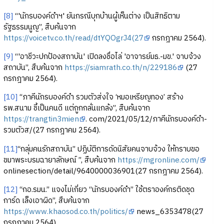
[8]
“'นักรบองค์ดำฯ' ยันกรณีบุกบ้านผู้เห็นต่าง เป็นสิทธิตาม
รัฐธรรมนูญ”, สืบค้นจาก
https://voicetv.co.th/read/dtYQOgrJ4(27
กรกฎาคม 2564).
[9]
“'อาชีวะปกป้องสถาบัน' เปิดลงชื่อไล่ 'อาจารย์มธ.-มข.' จาบจ้วง
สถาบัน”, สืบค้นจาก
https://siamrath.co.th/n/229186
(27
กรกฎาคม 2564).
[10]
“ภาคีนักรบองค์ดำ รวมตัวส่งใจ ‘หมอเหรียญทอง’ สร้าง
รพ.สนาม ชี้เป็นคนดี แต่ถูกกลั่นแกล้ง”, สืบค้นจาก
https://trangtin3mien
. com/2021/05/12/ภาคีนักรบองค์ดำ-
รวมตัวส/(27 กรกฎาคม 2564).
[11]
“กลุ่มคนรักสถาบัน” ปฏิบัติการดัดนิสัยคนจาบจ้วง ให้กราบขอ
ขมาพระบรมฉายาลักษณ์ ”, สืบค้นจาก
https://mgronline.com/
onlinesection/detail/9640000036901(27 กรกฎาคม 2564).
[12]
“กอ.รมน.” แจงไม่เกี่ยว “นักรบองค์ดำ” ใช้ตราองค์กรติดชุด
การ์ด เล็งเอาผิด”, สืบค้นจาก
https://www.khaosod.co.th/politics/
news_6353478(27
กรกฎาคม 2564).