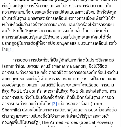
ต่อสู้และปฎิบัติการไร้ความรุนแรงที่มีประวัติศาสตร์อันยาวนานใน
ความพยายามที่จะบรรลุผลซึ่งการเปลี่ยนแปลงทางสังคม อีกทั้งยังถูก
นำมาใช้ในฐานะยุทธศาสตร์การเคลื่อนไหวทางการเมืองเพื่อทำให้เจ้า
หน้าที่หรือผู้มีอำนาจรัฐเกิดความละอาย และเรียกร้องให้สาธารณชน
สนใจประเด็นปัญหาหรือความอยุติธรรมที่เกิดขึ้น โดยผลที่เกิดขึ้น
สามารถสั่นคลอนรัฐและผู้มีอำนาจ รวมทั้งปลุกกระแสสังคมได้ ซึ่ง
ปรากฏอยู่ในการต่อสู้ทั้งจากปัจเจกบุคคลและขบวนการเคลื่อนไหวทั่ว
โลก
[1]
การอดอาหารประท้วงที่เป็นรู้จักกันมากที่สุดในประวัติศาสตร์
โลกกระทำโดย มหาตมะ คานธี (Mahatma Gandhi) ซึ่งใช้วิธีอด
อาหารประท้วงรวม 18 ครั้ง ตลอดชีวิตของการรณรงค์เคลื่อนไหวด้าน
สิทธิมนุษยชนและต่อสู้เพื่อเอกราชของอินเดียจากการเป็นอาณานิคม
ของอังกฤษตามแนวทางสันติวิธี โดยระยะเวลาที่คานธีอดอาหารนาน
ที่สุด คือ 21 วัน ขณะที่ระยะเวลาสั้นที่สุด คือ 1 วัน อย่างไรก็ตาม การ
อดอาหารประท้วงในอินเดียครั้งสำคัญเกิดขึ้นอีกครั้งในฐานะการอด
อาหารประท้วงนานที่สุดในโลก
[2]
เมื่อ อิรอม ชาร์มิลา (Irom
Sharmila) นักเคลื่อนไหวทางการเมืองหญิงอดอาหารประท้วงเพื่อต่อ
ต้านกฎหมายความมั่นคงซึ่งให้อำนาจแก่เจ้าหน้าที่รัฐบาลกลางเข้า
ควบคุมพื้นที่ในบางรัฐ (The Armed Forces (Special Powers)