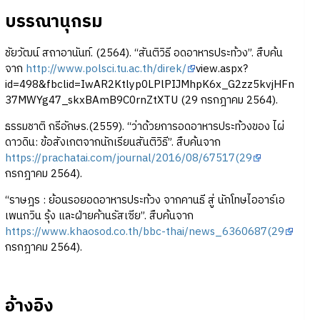
บรรณานุกรม
ชัยวัฒน์ สถาอานันท์. (2564). “สันติวิธี อดอาหารประท้วง”. สืบค้น
จาก
http://www.polsci.tu.ac.th/direk/
view.aspx?
id=498&fbclid=IwAR2Ktlyp0LPlPIJMhpK6x_G2zz5kvjHFn
37MWYg47_skxBAmB9C0rnZtXTU (29 กรกฎาคม 2564).
ธรรมชาติ กรีอักษร.(2559). “ว่าด้วยการอดอาหารประท้วงของ ไผ่
ดาวดิน: ข้อสังเกตจากนักเรียนสันติวิธี”. สืบค้นจาก
https://prachatai.com/journal/2016/08/67517(29
กรกฎาคม 2564).
“ราษฎร : ย้อนรอยอดอาหารประท้วง จากคานธี สู่ นักโทษไออาร์เอ
เพนกวิน รุ้ง และฝ่ายค้านรัสเซีย”. สืบค้นจาก
https://www.khaosod.co.th/bbc-thai/news_6360687(29
กรกฎาคม 2564).
อ้างอิง