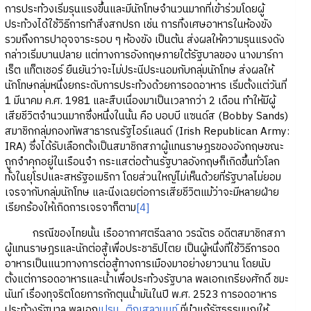
การประท้วงเริ่มรุนแรงขึ้นและมีนักโทษจำนวนมากที่เข้าร่วมโดยผู้
ประท้วงได้ใช้วิธีการทำสิ่งสกปรก เช่น การทิ้งเศษอาหารในห้องขัง
รวมถึงการปาอุจจาระรอบ ๆ ห้องขัง เป็นต้น ส่งผลให้ความรุนแรงดัง
กล่าวเริ่มบานปลาย แต่ทางการอังกฤษภายใต้รัฐบาลของ นางมาร์กา
เร็ต แท็ตเชอร์ ยืนยันว่าจะไม่ประนีประนอมกับกลุ่มนักโทษ ส่งผลให้
นักโทษกลุ่มหนึ่งยกระดับการประท้วงด้วยการอดอาหาร เริ่มตั้งแต่วันที่
1 มีนาคม ค.ศ. 1981 และสืบเนื่องมาเป็นเวลากว่า 2 เดือน ทำให้มีผู้
เสียชีวิตจำนวนมากซึ่งหนึ่งในนั้น คือ บอบบี แซนด์ส (Bobby Sands)
สมาชิกกลุ่มกองทัพสาธารณรัฐไอร์แลนด์ (Irish Republican Army:
IRA) ซึ่งได้รับเลือกตั้งเป็นสมาชิกสภาผู้แทนราษฎรของอังกฤษขณะ
ถูกจำคุกอยู่ในเรือนจำ กระแสต่อต้านรัฐบาลอังกฤษก็เกิดขึ้นทั่วโลก
ทั้งในยุโรปและสหรัฐอเมริกา โดยส่วนใหญ่ไม่เห็นด้วยที่รัฐบาลไม่ยอม
เจรจากับกลุ่มนักโทษ และนิ่งเฉยต่อการเสียชีวิตแม้ว่าจะมีหลายฝ่าย
เรียกร้องให้เกิดการเจรจาก็ตาม
[4]
กรณีของไทยนั้น เรืออากาศตรีฉลาด วรฉัตร อดีตสมาชิกสภา
ผู้แทนราษฎรและนักต่อสู้เพื่อประชาธิปไตย เป็นผู้หนึ่งที่ใช้วิธีการอด
อาหารเป็นแนวทางการต่อสู้ทางการเมืองมาอย่างยาวนาน โดยนับ
ตั้งแต่การอดอาหารและน้ำเพื่อประท้วงรัฐบาล พลเอกเกรียงศักดิ์ ชมะ
นันท์ เรื่องทุจริตโดยการกักตุนน้ำมันในปี พ.ศ. 2523 การอดอาหาร
ประท้วงรัฐบาล พลเอก
เปรม_ติณสูลานนท์
ที่นำแก้รัฐธรรมนูญให้