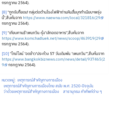
กรกฎาคม 2564).
[8]
“ถูกจับก็ยอม! กลุ่มต่อต้านโรงไฟฟ้าถ่านหินฮึ่มบุกทำเนียบฯพรุ่ง
นี้”,สืบค้นจาก
https://www.naewna.com/local/321816(29
กรกฎาคม 2564).
[9]
“เทียบคานธี'เพนกวิน-รุ้ง'เลิกอดอาหาร”,สืบค้นจาก
https://www.komchadluek.net/news/scoop/463919(29
กรกฎาคม 2564).
[10]
“ไทม์ไลน์ 'อดข้าว'ประท้วง 57 วันเดิมพัน 'เพนกวิน'”,สืบค้นจาก
https://www.bangkokbiznews.com/news/detail/937465(2
9
กรกฎาคม 2564).
หมวดหมู่
:
เหตุการณ์สำคัญทางการเมือง
เหตุการณ์สำคัญทางการเมืองไทย สมัย พ.ศ. 2520-ปัจจุบัน
ว่าด้วยเหตุการณ์สำคัญทางการเมือง
สารานุกรม คำศัพท์ต่าง ๆ