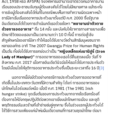
Act, 1958 หรือ AFSPA) ซึ่งให้ทหารมีอำนาจเข้าตรวจค้นอาคารบ้าน
เรือนของประชาชนจับกุมผู้ต้องสงสัยได้โดยไม่มีหมายศาล แม้กระทั่ง
การยิงผู้ต้องสงสัยได้ทันทีในกรณีพบเห็นการทำความผิดเฉพาะหน้า
ชาร์มิลาเริ่มเริ่มอดอาหารประท้วงมาตั้งแต่ปี ค.ศ. 2000 ซึ่งรัฐบาล
อินเดียตอบโต้ด้วยการดำเนินคดีเธอด้วยข้อหา
“พยายามฆ่าตัวตาย
ด้วยการอดอาหาร”
ถึง 14 ครั้ง และบังคับให้อาหารทางสายยางเพื่อ
รักษาชีวิตของเธอมาเป็นเวลานานกว่า 10 ปี ทั้งนี้ การต่อสู้เชิง
สัญลักษณ์ของชาร์มิลา ทำให้เธอได้รับรางวัลด้านสิทธิมนุษยชนจาก
หลายองค์กร อาทิ The 2007 Gwangju Prize for Human Rights
เป็นต้น ทั้งยังได้รับการยกย่องว่าเป็น
“หญิงเหล็กแห่งมานิปูร์ (Iron
Lady of Manipur)”
การอดอาหารของเธอได้สิ้นสุดลงเมื่อ วันที่ 9
สิงหาคม ค.ศ. 2017 เมื่อศาลอินเดียวินิจฉัยให้เธอได้รับการประกันตัว
โดยมีเงื่อนไขให้ยุติการอดอาหารประท้วงซึ่งเป็นระยะเวลาถึง 16 ปี
[3]
นอกจากนี้ยังมีตัวอย่างกรณีการประท้วงด้วยการอดอาหารที่
เกิดขึ้นในประเทศตะวันตกที่มีความสำคัญ ได้แก่ การอดอาหารของ
นักโทษในไอร์แลนด์เหนือ เมื่อปี ค.ศ. 1981 (The 1981 Irish
hunger strike) จุดเริ่มต้นของการประท้วงมากจากข้อเรียกร้องที่
ต้องการให้อังกฤษปฏิบัติต่อพวกเขาเยี่ยงนักโทษการเมือง และยุติ
พฤติกรรมอันเลวร้ายที่เข้าข่ายข่มขู่คุกคาม ซึ่งในช่วงแรกผู้ประท้วงได้
ใช้วิธีการสวมเพียงแค่ผ้าห่มผืนเดียวแทนที่การสวมชุดนักโทษ ต่อมา