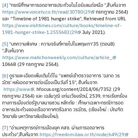
[4]
“กรณีศึกษาการอดอาหารประท้วงในไอร์แลนด์เหนือ ”,สืบค้นจาก
https://www.voicetv.co.th/read/30780(29
กรกฎาคม 2564)
และ “Timeline of 1981 hunger strike”, Retrieved from URL
https://www.irishtimes.com/culture/books/timeline-of-
1981-hunger-strike-1.2555682(29
July 2021).
[5]
“บทความพิเศษ : ความจริงที่หายไปในพฤษภา’35 (ตอน8)
”,สืบค้นจาก
https://www.matichonweekly.com/culture/article_
10668 (29 กรกฎาคม 2564).
[6]
ดูรายละเอียดเพิ่มเติมได้ใน “แพทย์เข้าตรวจอาการ ‘ฉลาด วร
ฉัตร’ หลังอดอาหารต่อเนื่องเป็นวันที่ 15”, สืบค้นจาก
https://www
. hfocus.org/content/2014/06/7352 (29
กรกฎาคม 2564) และ เฉลิมวุฒิ แก่นเวียงรัตน์, 2539, การเรียกร้อง
ทางการเมืองต่อรัฐบาลนายชวน หลีกภัย : ศึกษาเฉพาะกรณีการอด
อาหารประท้วงของเรืออากาศตรีฉลาด วรฉัตร, (เชียงใหม่ : บัณฑิต
วิทยาลัย มหาวิทยาลัยเชียงใหม่).
[7]
“อ่านเหตุการณ์การเมืองยุค คสช. ผ่านการอดอาหาร
ประท้วง”,สืบค้นจาก
https://freedom.ilaw.or.th/node/649(29