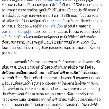
ข้าราชการประจำเป็นนายกรัฐมนตรีได้ เมื่อปี พ.ศ. 2526 ต่อมาการอด
อาหารของ ฉลาด วรฉัตร ถูกบันทึกไว้ในส่วนหนึ่งของประวัติศาสตร์
การต่อสู้ช่วงเหตุการณ์พฤษภาทมิฬ พ.ศ. 2535 ที่ประท้วงอดอาหาร
เพื่อเรียกร้องให้นายกรัฐมนตรีมาจากการเลือกตั้ง เช่นเดียวกับการอด
อาหารประท้วงของ พลตรี
จำลอง_ศรีเมือง
เพื่อขับไล่ พลเอก
สุ
จินดา_คราประยูร
[5]
และต่อมา ฉลาด วรฉัตร ได้อดอาหารประท้วงที่
หน้ารัฐสภาอีกครั้งภายหลังศาลรัฐธรรมนูญมีคำวินิจฉัยให้การเลือก
ตั้งสมาชิกสภาผู้แทนราษฎรใน วันที่ 2 กุมภาพันธ์ พ.ศ. 2557 เป็น
โมฆะ รวมทั้งประท้วงการรัฐประหารของคณะรักษาความสงบแห่งชาติ
(คสช.)
[6]
นอกจากนี้ยังมีการอดอาหารประท้วงโดยกลุ่มภาคประชาชน ดัง
เช่นปี พ.ศ. 2561 ชาวบ้านได้โดยรวมตัวกันภายใต้ชื่อ
“เครือข่าย
ปกป้องสองฝั่งเลกระบี่-เทพา ยุติโรงไฟฟ้าถ่านหิน”
ได้ร่วมกันอด
อาหารที่บริเวณที่ชุมนุมด้านข้างอาคารสหประชาชาติ กรุงเทพมหานคร
พร้อมยื่นข้อเสนอว่า รัฐบาลจะต้องยกเลิกโครงการโรงไฟฟ้าถ่านหิน
ทั้งสองพื้นที่ คือ ที่จังหวัดกระบี่ และอำเภอเทพา จังหวัดสงขลา จนมีผู้
ประท้วงถูกพาส่งโรงพยาบาลหลายคน จนกระทั่งในเวลาต่อมากระ
ทรวงพลังงานและตัวแทนจากการไฟฟ้าฝ่ายผลิตได้ขอเจรจากับเครือ
ข่ายฯ และลงนามในบันทึกข้อตกลงโดยมีเงื่อนไขหลัก คือ ให้การไฟฟ้า