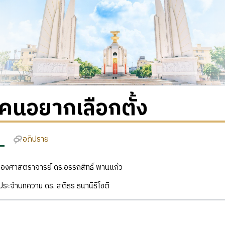
มคนอยากเลือกตั้ง
อภิปราย
ง รองศาสตราจารย์ ดร.อรรถสิทธิ์ พานแก้ว
ิประจำบทความ ดร. สติธร ธนานิธิโชติ