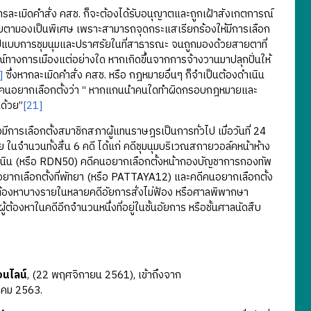
การละเมิดคำสั่ง คสช. ก็จะต้องได้รับอนุญาตและถูกเฝ้าสังเกตการณ์
ูกจับตามองเป็นพิเศษ เพราะสามารถจุดกระแสเรียกร้องให้มีการเลือก
านรูปแบบการชุมนุมและปราศรัยในที่สาธารณะ จนถูกมองด้วยสายตาที่
รณ์ทางการเมืองแต่อย่างใด หากเกิดขึ้นจากการจ้างวานมาปลุกปั่นให้
]
ซึ่งหากละเมิดคำสั่ง คสช. หรือ กฎหมายอื่นๆ ก็จำเป็นต้องดำเนิน
ุ่มคนอยากเลือกตั้งว่า “ หากแกนนำคนใดทำผิดกรอบกฎหมายและ
นด้วย”
[21]
ีการเลือกตั้งสมาชิกสภาผู้แทนราษฎรเป็นการทั่วไป เมื่อวันที่ 24
าย ในจำนวนทั้งสิ้น 6 คดี ได้แก่ คดีชุมนุมบริเวณสกายวอล์คหน้าห้าง
เนิน (หรือ RDN50) คดีคนอยากเลือกตั้งหน้ากองบัญชาการกองทัพ
ยากเลือกตั้งที่พัทยา (หรือ PATTAYA12) และคดีคนอยากเลือกตั้ง
ผู้ต้องหาบางรายในหลายคดีอัยการสั่งไม่ฟ้อง หรือศาลพิพากษา
้ต้องหาในคดีอีกจำนวนหนึ่งที่อยู่ในชั้นอัยการ หรือชั้นศาลนัดสืบ
อนไลน์
, (22 พฤศจิกายน 2561), เข้าถึงจาก
ภาคม 2563.