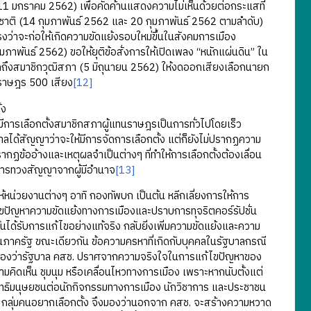
 มกราคม 2562) เพื่อคัดค้านแสดงความไม่เห็นด้วยต่อกระแสที่
าติ (14 กุมภาพันธ์ 2562 และ 20 กุมภาพันธ์ 2562 ตามลำดับ)
รงว่าจะก่อให้เกิดความขัดแย้งรอบใหม่ขึ้นในสังคมการเมือง
าพันธ์ 2562) ขอให้ยุติข้อสั่งการให้เปิดเพลง “หนักแผ่นดิน” ใน
กถึงสมาชิกวุฒิสภา (5 มิถุนายน 2562) ให้งดออกเสียงเลือกนายก
นราษฎร 500 เสียง
[12]
้ง
มีการเลือกตั้งสมาชิกสภาผู้แทนราษฎรเป็นการทั่วไปโดยเร็ว
ได้สัญญาว่าจะให้มีการจัดการเลือกตั้ง แต่ก็ยังไม่ปรากฏความ
รากฏข้ออ้างและเหตุผลจำเป็นต่างๆ ที่ทำให้การเลือกตั้งต้องเลื่อน
อนการทวงสัญญาจากผู้มีอำนาจ
[13]
น่วยงานต่างๆ อาทิ กองทัพบก เป็นต้น หลีกเลี่ยงการให้การ
ขปัญหาความขัดแย้งทางการเมืองและปราบการทุจริตคอร์รัปชั่น
้นได้รับการแก้ไขอย่างแท้จริง กลับยิ่งเพิ่มความขัดแย้งและความ
ภาครัฐ ขณะเดียวกัน ข้อความครหาที่เกิดกับบุคคลในรัฐบาลกรณี
งมองว่ารัฐบาล คสช. ปราศจากความจริงใจในการแก้ไขปัญหาของ
คิดเห็น ชุมนุม หรือเคลื่อนไหวทางการเมือง เพราะหากนับตั้งแต่
ทธิมนุษยชนต่อนักกิจกรรมทางการเมือง นักวิชาการ และประชาชน
กลุ่มคนอยากเลือกตั้ง จึงมองว่านอกจาก คสช. จะสร้างความหวาด