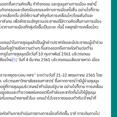
ซึ่งความคิดเห็น ทำกิจกรรม และชุมนุมทางการเมือง เหล่านี้
อนกิจกรรมและเรียกร้องรณรงค์ทางการเมืองทั้งสิ้น อย่างไรก็ตาม
ากเลือกตั้ง มักให้ความสำคัญกับการเคลื่อนไหวโดยสันติและ
าสังคม เพื่อชักชวนเชิญชวนประชาชนที่มีความคิดเห็นทางการเมือง
างการเมืองที่กลุ่มจัดขึ้นเป็นระยะ ทั้งนี้ กลยุทธ์การเคลื่อนไหว
แกนนำในการชุมนุมมักเป็นผู้กล่าวปราศรัยและมีประชาชนผู้เข้าร่วม
มทั้งชูป้ายข้อความต่างๆ ที่แสดงออกถึงการคัดค้านต่อต้าน
กฏในการชุมนุมเมื่อวันที่ 10 กุมภาพันธ์ 2561 บริเวณถนน
ชียงใหม่
[5]
วันที่ 4 มีนาคม 2561 บริเวณถนนเลียบชายหาด เมือง
าเราจะหยุดระบอบ คสช.” ระหว่างวันที่ 21-22 พฤษภาคม 2561 โดย
ช. บริเวณมหาวิทยาลัยธรรมศาสตร์ ซึ่งคาดการณ์ว่ามีผู้ร่วมชุมนุม
่ที่การชุมนุมบริเวณหน้าทำเนียบรัฐบาล อย่างไรก็ตาม การเคลื่อน
มฝูงชนและตำรวจพลร่มคอยตรึงกำลังและสกัดกั้นไม่ให้ผู้ชุมนุม
จกับแกนนำหลายชั่วโมง แกนนำได้เจรจาขอมอบตัวกับเจ้าหน้าที่
อคัดค้านการดำเนินการทางการเมืองที่เกิดขึ้น อาทิ การเดินทางไป