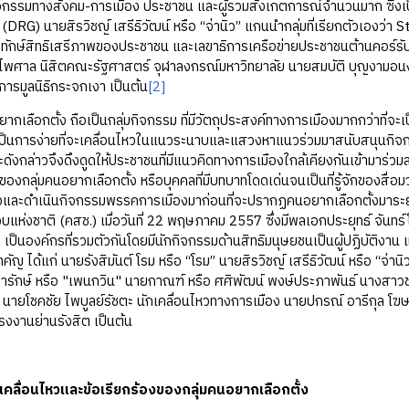
กรรมทางสังคม-การเมือง ประชาชน และผู้รวมสังเกตการณ์จำนวนมาก ซึ่งเป็นที่
(DRG) นายสิรวิชญ์ เสรีธิวัฒน์ หรือ “จ่านิว” แกนนำกลุ่มที่เรียกตัวเองว
ิทักษ์สิทธิเสรีภาพของประชาชน และเลขาธิการเครือข่ายประชาชนต้านคอร์ร
ทร์ไพศาล นิสิตคณะรัฐศาสตร์ จุฬาลงกรณ์มหาวิทยาลัย นายสมบัติ บุญงามอน
รมูลนิธิกระจกเงา เป็นต้น
[2]
คนอยากเลือกตั้ง ถือเป็นกลุ่มกิจกรรม ที่มีวัตถุประสงค์ทางการเมืองมากกว่าที่จ
ึงเป็นการง่ายที่จะเคลื่อนไหวในแนวระนาบและแสวงหาแนวร่วมมาสนับสนุนก
ดังกล่าวจึงดึงดูดให้ประชาชนที่มีแนวคิดทางการเมืองใกล้เคียงกันเข้ามาร่ว
องกลุ่มคนอยากเลือกตั้ง หรือบุคคลที่มีบทบาทโดดเด่นจนเป็นที่รู้จักของสื่
หวและดำเนินกิจกรรมพรรคการเมืองมาก่อนที่จะปรากฏคนอยากเลือกตั้งมาระ
ห่งชาติ (คสช.) เมื่อวันที่ 22 พฤษภาคม 2557 ซึ่งมีพลเอกประยุทธ์ จันทร์โอ
 เป็นองค์กรที่รวมตัวกันโดยมีนักกิจกรรมด้านสิทธิมนุษยชนเป็นผู้ปฏิบัติงาน 
ัญ ได้แก่ นายรังสิมันต์ โรม หรือ “โรม” นายสิรวิชญ์ เสรีธิวัฒน์ หรือ “จ่
วารักษ์ หรือ "เพนกวิน" นายกาณฑ์ หรือ ศศิพัฒน์ พงษ์ประภาพันธ์ นางสาวชล
” นายโชคชัย ไพบูลย์รัชตะ นักเคลื่อนไหวทางการเมือง นายปกรณ์ อารีกุล 
งงานย่านรังสิต เป็นต้น
ลื่อนไหวและข้อเรียกร้องของกลุ่มคนอยากเลือกตั้ง