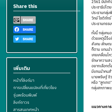
2561 มีนักกิจ
Share this
ประชาธิปไตย 
ประธานกลุ่มพ
วิทย์ โชติภั
ประธานกรรมกา
ทั้งนี้ กลุ่ม
ด้วยเหตุนี้จ
สังคม ลักษณะ
ก็ตาม แกนนำข
เคยเคลื่อนไ
รักษาความสงบแ
อยากเลือกตั้ง
เพิ่มเติม
มีแกนนำคนสำค
นายพริษฐ์ ชิ
หน้าที่ลิงก์มา
หรือ “ลูกเกด
การเปลี่ยนแปลงที่เกี่ยวโยง
กลุ่มสหภาพแร
รุ่นพร้อมพิมพ์
ลิงก์ถาวร
แนวทางการเค
สารสนเทศหน้า