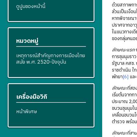
ด้วยสภาพการป
ดูปูมของหน้านี้
ล้วนเป็นเงื่
หากพิจารณาจา
ปราศจากอาวุธ
ในแนวทางเดียว
ของกลุ่มคนอย
หมวดหมู่
ลักษณะแรก
ก
เหตุการณ์สำคัญทางการเมืองไทย
การชุมนุมราว
สมัย พ.ศ. 2520-ปัจจุบัน
รัฐบาล คสช. 
ราชดำเนิน ใก
พัทยา
[6]
และ
ลักษณะที่สอ
เริ่มต้นจากกา
เครื่องมือวิกิ
ประมาณ 2,000
ขบวนชุมนุมใน
หน้าพิเศษ
เคลื่อนขบวนไ
ตำรวจ พร้อมทั
ลักษณะที่สาม