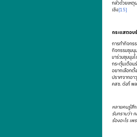
กลัวด้วยเหตุ
เชิง
[15]
กระแสตอบรั
การทำกิจกรรม
กิจกรรมชุมนุ
มาร่วมชุมนุมไ
กระตุ้นเตือนร
อยากเลือกตั้
ปราศจากอาวุธ 
คสช. ดังที่ 
หลายคนรู้สึก
รับทราบว่า กล
ร้องอะไร เพร