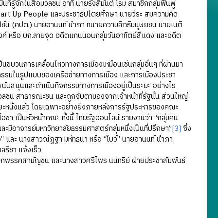
รู้จักในสื่อมวลชน อาทิ นายรังสิมันต์ โรม สมาชิกกลุ่มฟื้นฟู
่า Start Up People และประชาธิปไตยศึกษา นายวีระ สมความคิด
ัปชัน (คปต.) นายอานนท์ นำภา ทนายความสิทธิมนุษยชน นายเนติ
งค์ หรือ บก.ลายจุด อดีตแกนนอนกลุ่มวันอาทิตย์สีแดง และอดีต
ะเป็นขบวนการเคลื่อนไหวทางการเมืองเหมือนเช่นกลุ่มอื่นๆ ที่ผ่านมา
ิจกรรมในรูปแบบของเครือข่ายทางการเมือง และการเมืองประชา
มสนับสนุนและดำเนินกิจกรรมทางการเมืองอยู่เป็นระยะ อย่างไร
อมวลชน สาธารณะชน และถูกจับตามองจากเจ้าหน้าที่รัฐนั้น ส่วนใหญ่
ยะหนึ่งแล้ว โดยเฉพาะอย่างยิ่งภายหลังการรัฐประหารของคณะ
ชา เป็นหัวหน้าคณะ ทั้งนี้ ไทยรัฐออนไลน์ รายงานว่า “กลุ่มคน
และมีอาจารย์มหาวิทยาลัยธรรมศาสตร์กลุ่มหนึ่งเป็นที่ปรึกษา”
[3]
ซึ่ง
านิว” และ นางสาวณัฏฐา มหัทธนา หรือ “โบว์” นายอานนท์ นำภา
ธิชา แจ้งเร็ว
โฆษกพรรคสามัญชน และนางสาวศรีไพร นนทรีย์ ฝ่ายประชาสัมพันธ์