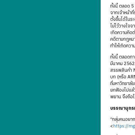
ทั้งนี้ ตลอด
จากเจ้าหน้าท
ตั้งขึ้นได้ใ
ไม่ไว้วางใจจ
เกิดความคิดต
คดีตามกฎหมา
ทำให้เกิดควา
ทั้งนี้ ตลอดก
มีนาคม 2562 น
สรรพสินค้า 
บก (หรือ ARM
ที่มหาวิทยา
ยกฟ้องไปแล้
พยาน จึงถือได
บรรณานุกร
“กลุ่มคนอยากเ
<
https://m