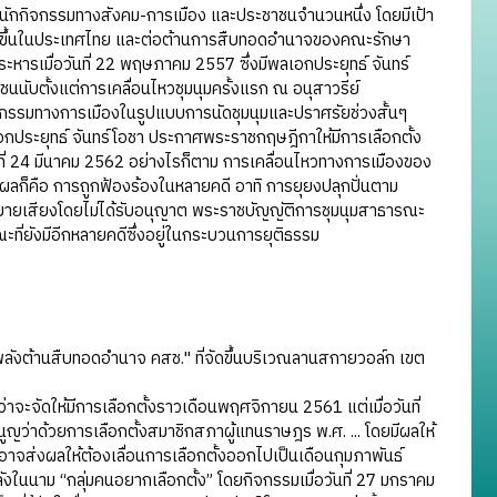
องนักกิจกรรมทางสังคม-การเมือง และประชาชนจำนวนหนึ่ง โดยมีเป้า
ษฎรขึ้นในประเทศไทย และต่อต้านการสืบทอดอำนาจของคณะรักษา
ารเมื่อวันที่ 22 พฤษภาคม 2557 ซึ่งมีพลเอกประยุทธ์ จันทร์
รณชนนับตั้งแต่การเคลื่อนไหวชุมนุมครั้งแรก ณ อนุสาวรีย์
นกิจกรรมทางการเมืองในรูปแบบการนัดชุมนุมและปราศรัยช่วงสั้นๆ
กประยุทธ์ จันทร์โอชา ประกาศพระราชกฤษฎีกาให้มีการเลือกตั้ง
นที่ 24 มีนาคม 2562 อย่างไรก็ตาม การเคลื่อนไหวทางการเมืองของ
ผลก็คือ การถูกฟ้องร้องในหลายคดี อาทิ การยุยงปลุกปั่นตาม
ขยายเสียงโดยไม่ได้รับอนุญาต พระราชบัญญัติการชุมนุมสาธารณะ
่ยังมีอีกหลายคดีซึ่งอยู่ในกระบวนการยุติธรรม
พลังต้านสืบทอดอำนาจ คสช." ที่จัดขึ้นบริเวณลานสกายวอล์ก เขต
่าจะจัดให้มีการเลือกตั้งราวเดือนพฤศจิกายน 2561 แต่เมื่อวันที่
ญว่าด้วยการเลือกตั้งสมาชิกสภาผู้แทนราษฎร พ.ศ. ... โดยมีผลให้
าจส่งผลให้ต้องเลื่อนการเลือกตั้งออกไปเป็นเดือนกุมภาพันธ์
ังในนาม “กลุ่มคนอยากเลือกตั้ง” โดยกิจกรรมเมื่อวันที่ 27 มกราคม