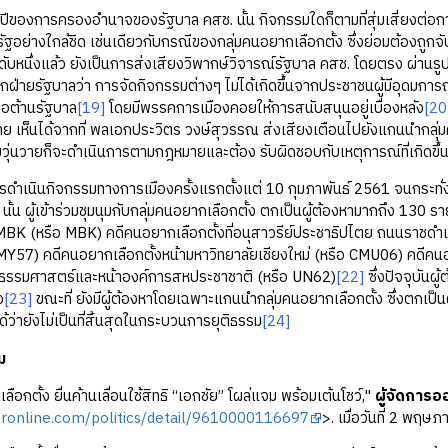
 5 ปีของการครองอำนาจของรัฐบาล คสช. นั้น กิจกรรมใดก็ตามที่สุ่มเสี่ยงต่อ
ี่รัฐอย่างใกล้ชิด เช่นเดียวกับกรณีของกลุ่มคนอยากเลือกตั้ง ซึ่งย่อมต้องถ
นระดับหนึ่งแล้ว ยังเป็นการส่งเสียงวิพากษ์วิจารณ์รัฐบาล คสช. โดยตรง ผ่
ากฝ่ายรัฐบาลว่า การจัดกิจกรรมต่างๆ ไม่ได้เกิดขึ้นจากประชาชนผู้มีอุดมกา
่อต้านรัฐบาล
[19]
โดยมีพรรคการเมืองคอยให้การสนับสนุนอยู่เบื่องหลัง
[20
ย เห็นได้จากที่ พลเอกประวิตร วงษ์สุวรรณ ส่งเสียงเตือนไปยังแกนนำกล
มวุ่นวายก็จะดำเนินการตามกฎหมายและต้อง รับผิดชอบกับเหตุการณ์ที่เกิดขึ้
ารดำเนินกิจกรรมทางการเมืองครั้งแรกตั้งแต่ 10 กุมภาพันธ์ 2561 จนกระทั่งม
ั้น ผู้เข้าร่วมชุมนุมกับกลุ่มคนอยากเลือกตั้ง ตกเป็นผู้ต้องหามากถึง 130 ร
MBK (หรือ MBK) คดีคนอยากเลือกตั้งที่อนุสาวรีย์ประชาธิปไตย ถนนราชดำ
Y57) คดีคนอยากเลือกตั้งหน้ามหาวิทยาลัยเชียงใหม่ (หรือ CMU06) คดีคนอ
ลัยธรรมศาสตร์และหน้าองค์การสหประชาชาติ (หรือ UN62)
[22]
ซึ่งปัจจุบัน
ว
[23]
ขณะที่ ยังมีผู้ต้องหาโดยเฉพาะแกนนำกลุ่มคนอยากเลือกตั้ง ซึ่งตกเป็นผู
้ว่ายังไม่เป็นที่สิ้นสุดในกระบวนการยุติธรรม
[24]
ม
ลือกตั้ง ยื่นค้านเลื่อนใช้สิทธิ “เอกชัย” โผล่แจม พร้อมเต้นโชว์,"
ผู้จัดการอ
gronline.com/politics/detail/9610000116697
>. เมื่อวันที่ 2 พฤษ