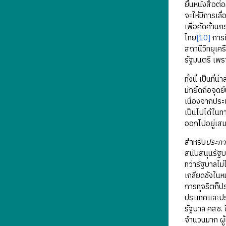
ยื่นหนังสือ
จะให้มีการเลื
เพื่อคัดค้านก
ไทย
[10]
การย
สถานีวิทยุเ
รัฐมนตรี เพ
ทั้งนี้ เป็นท
มักยึดถือจุดย
เนื่องจากประ
เป็นไปได้ในทา
ออกไปอยู่เสม
สำหรับ
ประกา
สนับสนุนรัฐบ
ทว่ารัฐบาลไม
เกลียดชังในห
การทุจริตก็
ประเทศและป
รัฐบาล คสช.
จำนวนมาก ผู