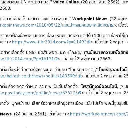
ลือกตั้งยื่น UN ค้านยุบ ทษช.,"
Voice Online
, (20 กุมภาพันธ์ 2562), เข้
2563.
นอยากเลือกตั้งมอบตัว และยุติการชุมนุม,"
Workpoint News
, (22 พฤษภ
orkpointnews.com/2018/05/22/แกนนำกลุ่มคนอยากเลือกต/
>. เมื่อ
าลยกฟ้องข้อหาชุมนุมการเมือง เหตุกม.ยกเลิก แต่ปรับ 100 บาท ข้อหาใช้เค
ึงจาก <
https://www.tlhr2014.com/?p=11493
>. เมื่อวันที่ 2 พฤษภ
ยากเลือกตั้ง UN62 นัดสืบพยาน ม.ค.-มี.ค.64,"
ศูนย์ทนายความเพื่อสิท
ww.tlhr2014.com/?p=16131
>. เมื่อวันที่ 2 พฤษภาคม 2563.
ตั้ง ยื่นหนังสือศาลรัฐธรรมนูญ ค้านยุบ "ไทยรักษาชาติ","
ไทยรัฐออนไลน์
w.thairath.co.th/news/politic/1495996
>. เมื่อวันที่ 2 พฤษภาคม 2
ตั้ง ร้อง กกต.กำหนด 24 ก.พ.เป็นวันเลือกตั้ง,"
โพสต์ทูเดย์ออนไลน์
, (7 
ww.posttoday.com/politic/news/576175
>. เมื่อวันที่ 2 พฤษภาคม 2
ั้ง” บุกหน้า ทบ. เรียกร้องทหารเลิกยุ่งการเมือง แย้ม ไม่เลิก พ.ค.นี้ชุมนุมขับ
 News
, (24 มีนาคม 2561). เข้าถึงจาก <
https://workpointnews.com/2