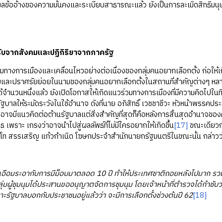
ผลข้ออ้างของความมั่นคงและระเบียบสาธารณะแล้ว ยังเป็นการละเมิดสิทธิมน
บจากสังคมและปฏิกิริยาจากภาครัฐ
ทางการเมืองและเคลื่อนไหวอย่างต่อเนื่องของกลุ่มคนอยากเลือกตั้ง ก่อให้
มและปราศรัยย่อยในนามของกลุ่มคนอยากเลือกตั้งในสถานที่สำคัญต่างๆ หลา
ด้จำนวนหนึ่งแล้ว ยังเปิดโอกาสให้เกิดแนวร่วมทางการเมืองที่มีความคิดไปในท
ัฐบาลให้ระมัดระวังในใช้อำนาจ ดังที่นาย อภิสิทธิ์ เวชชาชีวะ หัวหน้าพรรคปร
งอาจมีแนวคิดต่อต้านรัฐบาลแต่สิ่งสำคัญที่สุดก็คือหลังการสิ้นสุดอำนาจของ
เพราะ เกรงว่าอาจนำไปสู่ผลลัพธ์ที่ไม่มีใครอยากให้เกิดขึ้น
[17]
ขณะเดียวกั
พลโท สรรเสริญ แก้วกำเนิด โฆษกประจำสำนักนายกรัฐมนตรีในขณะนั้น กล่าวว
เอือมระอากับการมีม็อบมาตลอด 10 ปี ทำให้ประเทศชาติถอยหลังไปมาก รวมทั
ุ่มผู้ชุมนุมได้ประสานขออนุญาตจัดการชุมนุม โดยเจ้าหน้าที่ตำรวจได้กำชับว
าะรัฐบาลบอกกับประชาชนอยู่แล้วว่า จะมีการเลือกตั้งช่วงต้นปี 62
[18]