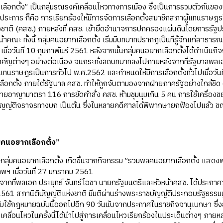
เลือกตั้ง” เป็นกลุ่มรณรงค์เคลื่อนไหวทางการเมือง ซึ่งเป็นการรวมตัวกันข
 ประการ ก็คือ การเรียกร้องให้มีการจัดการเลือกตั้งสมาชิกสภาผู้แทนรา
าติ (คสช.) ภายหลังที่ คสช. เข้ายึดอำนาจการปกครองแผ่นดินโดยการรัฐประห
น้าคณะ ทั้งนี้ กลุ่มคนอยากเลือกตั้ง เริ่มมีบทบาทปรากฏเป็นที่รู้จักแก่สาธา
เมื่อวันที่ 10 กุมภาพันธ์ 2561 หลังจากนั้นกลุ่มคนอยากเลือกตั้งได้ดำเนิ
คัญต่างๆ อย่างต่อเนื่อง จนกระทั่งลดบทบาทลงไปภายหลังจากที่รัฐบาลพลเอ
แทนราษฎรเป็นการทั่วไป พ.ศ.2562 และกำหนดให้มีการเลือกตั้งทั่วไปเมื่อวั
ลือกตั้ง ภายใต้รัฐบาล คสช. ทำให้ถูกจับตามองจากฝ่ายภาครัฐอย่างใกล้ชิด 
อาญามาตรา 116 การขัดคำสั่ง คสช. ห้ามชุมนุมเกิน 5 คน การใช้เครื่อง
ญัติจราจรทางบก เป็นต้น ซึ่งในหลายคดีศาลได้พิพากษายกฟ้องไปแล้ว ขณะที
่มคนอยากเลือกตั้ง”
องกลุ่มคนอยากเลือกตั้ง เกิดขึ้นจากกิจกรรม ”รวมพลคนอยากเลือกตั้ง แสดง
ทพฯ เมื่อวันที่ 27 มกราคม 2561
ลังจากที่พลเอก ประยุทธ์ จันทร์โอชา นายกรัฐมนตรีและหัวหน้าคสช. ได้ประกาศว
61 สภานิติบัญญัติแห่งชาติ มีมติผ่านร่างพระราชบัญญัติประกอบรัฐธรรมนู
คับใช้กฎหมายฉบับนี้ออกไปอีก 90 วันนับจากประกาศในราชกิจจานุเบกษา ซึ่งอ
คลื่อนไหวในครั้งนี้ได้นำไปสู่การเคลื่อนไหวเรียกร้องในประเด็นต่างๆ ภายหล