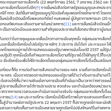
ต่อคณะกรรมการการเลือกตั้ง (22 พฤศจิกายน 2561, 7 มกราคม 2562 และ 11
่อนการเลือกตั้งออกไปอีก
[9]
การยื่นหนังสือต่อศาลรัฐธรรมนูญและสหประชาช
รณีที่ กกต. มีมติยื่นศาลรัฐธรรมนูญวินิจฉัยสั่งยุบพรรคไทยรักษาชาติ โดยเก
ื่นหนังสือเปิดผนึกถึงพลเอกอภิรัชต์ คงสมพงษ์ ผู้บัญชาการทหารบก (20 กุมภ
ครือกองทัพบกและเสียงตามสายในหน่วยทหาร
[11]
และการยื่นหนังสือเปิดผนึ
ราะเป็นการบิดเบือนและลดความสำคัญของประชาชนที่เลือกสมาชิกสภาผู้แท
ี่น่าสังเกตว่าในการชุมนุมและเคลื่อนไหวทางการเมืองทุกครั้ง กลุ่มคนอยากเลือกตั
ืนและยื่นข้อเรียกร้องไปยังรัฐบาล หลักๆ 3 ประการ อันได้แก่
ประการแรก
ให้
เทศไทยตกอยู่ภายใต้การปกครองของรัฐบาลทหารนับตั้งแต่ปี 2557 แม้รัฐบาล
งปฏิบัติ ทุกครั้งเมื่อถึงกำหนดการเลือกตั้งตามที่รัฐบาลได้ให้สัญญาไว้ก็จะป
อ ข้อเรียกร้องเพื่อให้มีการเลือกตั้งของกลุ่มคนอยากเลือกตั้งจึงเป็นเสมื
รที่สอง
ก็คือ การต่อต้านการสืบทอดอำนาจของ คสช. รวมถึงการเรียกร้องให้ห
าล คสช. เนื่องจากตลอดการปกครองของรัฐบาลที่อ้างว่าต้องการเข้ามาแก้ไ
่ได้แสดงให้เห็นว่าความขัดแย้งทางการเมืองที่ดำเนินมาเป็นเวลากว่าทศวรรษนั
มู่ประชาชนขึ้นอีกภายใต้การปราบปราม สอดส่อง และดำเนินคดีของหน่วยงาน
ปราศจากการตรวจสอบและดำเนินการอย่างจริงจัง กลุ่มคนอยากเลือกตั้งจึ
ระชาชน
[14]
และ
ประการที่สาม
เรียกร้องให้มีเสรีภาพในการแสดงออกซึ่งความ
 ขึ้นสู่อำนาจหลังการรัฐประหาร 22 พฤษภา 2557 ก็ปรากฏกรณีการละเมิดสิ
้แสดงความคิดเห็นทางการเมืองหลายรายถูกเรียกไปปรับทัศนคติในค่ายทหาร 