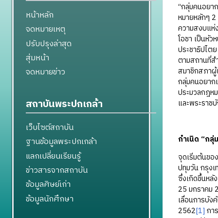
“กลุ่มคนอยาก
หน้าหลัก
หมายหลักๆ 2
ความสงบแห่งช
จดหมายเหตุ
โอชา เป็นหัวห
ปรับปรุงล่าสุด
ประชาธิปไตย 
สุ่มหน้า
ตามสถานที่สำ
สมาชิกสภาผู้
จดหมายข่าว
กลุ่มคนอยากเ
ประมวลกฎหมาย
สถาบันพระปกเกล้า
และพระราชบัญ
เว็บไซต์สถาบัน
กำเนิด “กลุ
ฐานข้อมูลพระปกเกล้า
แลกเปลี่ยนเรียนรู้
จุดเริ่มต้นข
ปทุมวัน กรุงเ
ข่าวสารจากสถาบัน
ซึ่งเกิดขึ้นห
ข้อมูลศิษย์เก่า
25 มกราคม 25
ข้อมูลนักศึกษา
เลื่อนการบัง
2562
[1]
การเ