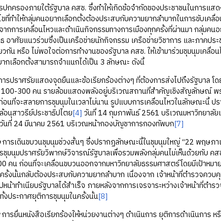
กครองภายใต้รัฐบาล คสช. ซึ่งทำให้เกิดข้อจำกัดของประชาชนในการแสดงออก
อนไขที่ทำให้กลุ่มคนอยากเลือกตั้งต้องประสบกับความยากลำบากในการขับเคลื่
กการเคลื่อนไหวและดำเนินกิจกรรมทางการเมืองทุกครั้งที่ผ่านมา กลุ่มคนอย
 อาศัยแนวร่วมซึ่งเป็นเครือข่ายนักกิจกรรม เครือข่ายวิชาการ และภาคประช
กัน หรือ ไม่พอใจต่อการทำงานของรัฐบาล คสช. ให้เข้ามาร่วมชุมนุมเคลื่อนไหวท
ากเลือกตั้งสามารถจำแนกได้เป็น 3 ลักษณะ ดังนี้
ารปราศรัยแสดงจุดยืนและข้อเรียกร้องต่างๆ ที่ต้องการส่งไปถึงรัฐบาล โดย
 100-300 คน รายล้อมแสดงพลังอยู่บริเวณสถานที่สำคัญเชิงสัญลักษณ์ พร้อ
ก่อนที่จะสลายการชุมนุมในเวลาไม่นาน รูปแบบการเคลื่อนไหวในลักษณะนี้ ปรา
ล้อนุสาวรีย์ประชาธิปไตย
[4]
วันที่ 14 กุมภาพันธ์ 2561 บริเวณมหาวิทยาลัยเ
วันที่ 24 มีนาคม 2561 บริเวณหน้ากองบัญชาการกองทัพบก
[7]
ง
การเดินขบวนชุมนุมช่วงสั้นๆ ซึ่งปรากฏลักษณะนี้ในชุมนุมใหญ่ “22 พฤษภ
รชุมนุมปราศรัยวิพากษ์วิจารณ์รัฐบาลเพื่อรวมพลังกลุ่มคนไม่เห็นด้วยกับ คส
 คน ก่อนที่จะเคลื่อนขบวนออกจากมหาวิทยาลัยธรรมศาสตร์โดยมีเป้าหมายอยู
ครั้งนั้นกลับต้องประสบกับความยากลำบาก เนื่องจาก เจ้าหน้าที่ตำรวจควบคุ
ปหน้าทำเนียบรัฐบาลได้สำเร็จ ภายหลังจากการเจรจาระหว่างเจ้าหน้าที่ตำรว
้งประกาศยุติการชุมนุมในครั้งนั้น
[8]
การยื่นหนังสือเรียกร้องให้หน่วยงานต่างๆ ดำเนินการ ยุติการดำเนินการ หรื