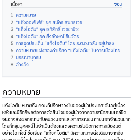
เนื้อหา
1
ความหมาย
2
“แก๊งออฟโฟร์” ยุค สมัคร สุนทรเวช
3
“แก็งไอติม” ยุค อภิสิทธิ์ เวชชาชีวะ
4
“แก็งไอติม” ยุค ยิ่งลักษณ์ ชินวัตร
5
การจุดประเด็น “แก็งไอติม” โดย ร.ต.อ.เฉลิม อยู่บำรุง
6
ความหมายแฝงของคำเรียก “แก๊งไอติม” ในการเมืองไทย
7
บรรณานุกรม
8
อ้างอิง
ความหมาย
แก๊งไอติม หมายถึง คณะที่ปรึกษาวงในของผู้นำประเทศ อันอยู่เบื้อง
หลังและมีอิทธิพลต่อการตัดสินใจของผู้นำจากความสนิทสนมใกล้ชิด
จนอาจส่งผลกระทบกับคนวงนอกและสาธารณชนภายนอกจำนวนมาก
โดยที่กลุ่มบุคคลนี้ไม่จำเป็นต้องแสดงความรับผิดทางการเมืองแต่
อย่างใด ทั้งนี้ ชื่อเรียก “แก๊งค์ไอติม” มีความหมายดั้งเดิมมาจากชื่อ