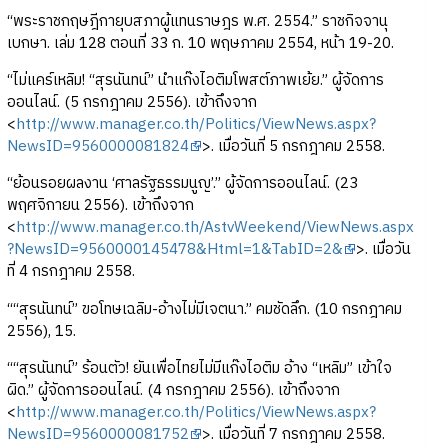
“พระราชกฤษฎีกายุบสภาผู้แทนราษฎร พ.ศ. 2554.” ราชกิจจานุ
เบกษา. เล่ม 128 ตอนที่ 33 ก. 10 พฤษภาคม 2554, หน้า 19-20.
“ไม่แคร์เหลิม! “สุรนันทน์” นำแก๊งไอติมโพสต์ภาพเย้ย.” ผู้จัดการ
ออนไลน์. (5 กรกฎาคม 2556). เข้าถึงจาก
<
http://www.manager.co.th/Politics/ViewNews.aspx?
NewsID=9560000081824
>. เมื่อวันที่ 5 กรกฎาคม 2558.
“ย้อนรอยผลงาน ‘ศาลรัฐธรรมนูญ’.” ผู้จัดการออนไลน์. (23
พฤศจิกายน 2556). เข้าถึงจาก
<
http://www.manager.co.th/AstvWeekend/ViewNews.aspx
?NewsID=9560000145478&Html=1&TabID=2&
>. เมื่อวัน
ที่ 4 กรกฎาคม 2558.
““สุรนันทน์” ขอโทษเฉลิม-อ้างไม่มีเจตนา.” คมชัดลึก. (10 กรกฎาคม
2556), 15.
““สุรนันทน์” ร้อนตัว! ยันเพื่อไทยไม่มีแก๊งไอติม อ้าง “เหลิม” เข้าใจ
ผิด.” ผู้จัดการออนไลน์. (4 กรกฎาคม 2556). เข้าถึงจาก
<
http://www.manager.co.th/Politics/ViewNews.aspx?
NewsID=9560000081752
>. เมื่อวันที่ 7 กรกฎาคม 2558.