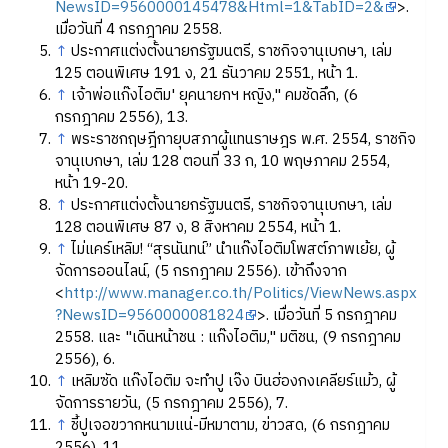
NewsID=9560000145478&Html=1&TabID=2&
>.
เมื่อวันที่ 4 กรกฎาคม 2558.
↑
ประกาศแต่งตั้งนายกรัฐมนตรี, ราชกิจจานุเบกษา, เล่ม
125 ตอนพิเศษ 191 ง, 21 ธันวาคม 2551, หน้า 1.
↑
เจ้าพ่อแก๊งไอติม' ยุคนายกฯ หญิง," คมชัดลึก, (6
กรกฎาคม 2556), 13.
↑
พระราชกฤษฎีกายุบสภาผู้แทนราษฎร พ.ศ. 2554, ราชกิจ
จานุเบกษา, เล่ม 128 ตอนที่ 33 ก, 10 พฤษภาคม 2554,
หน้า 19-20.
↑
ประกาศแต่งตั้งนายกรัฐมนตรี, ราชกิจจานุเบกษา, เล่ม
128 ตอนพิเศษ 87 ง, 8 สิงหาคม 2554, หน้า 1.
↑
ไม่แคร์เหลิม! “สุรนันทน์” นำแก๊งไอติมโพสต์ภาพเย้ย, ผู้
จัดการออนไลน์, (5 กรกฎาคม 2556). เข้าถึงจาก
<
http://www.manager.co.th/Politics/ViewNews.aspx
?NewsID=9560000081824
>. เมื่อวันที่ 5 กรกฎาคม
2558. และ "เดินหน้าชน : แก๊งไอติม," มติชน, (9 กรกฎาคม
2556), 6.
↑
เหลิมซัด แก๊งไอติม จะทำปู เจ๊ง บินฮ่องกงเคลียร์แม้ว, ผู้
จัดการรายวัน, (5 กรกฎาคม 2556), 7.
↑
ชี้ปูเจอขวากหนามแน่-มีหมาตาม, ข่าวสด, (6 กรกฎาคม
2556), 11