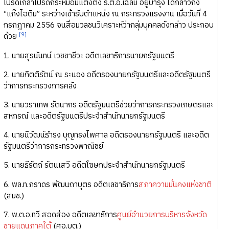
โปรดเกล้าโปรดกระหม่อมแต่งตั้ง ร.ต.อ.เฉลิม อยู่บำรุง ได้กล่าวถึง
“แก๊งไอติม” ระหว่างเข้ารับตำแหน่ง ณ กระทรวงแรงงาน เมื่อวันที่ 4
กรกฎาคม 2556 จนสื่อมวลชนวิเคราะห์ว่ากลุ่มบุคคลดังกล่าว ประกอบ
[9]
ด้วย
1. นายสุรนันทน์ เวชชาชีวะ อดีตเลขาธิการนายกรัฐมนตรี
2. นายกิตติรัตน์ ณ ระนอง อดีตรองนายกรัฐมนตรีและอดีตรัฐมนตรี
ว่าการกระทรวงการคลัง
3. นายวราเทพ รัตนากร อดีตรัฐมนตรีช่วยว่าการกระทรวงเกษตรและ
สหกรณ์ และอดีตรัฐมนตรีประจำสำนักนายกรัฐมนตรี
4. นายนิวัฒน์ธำรง บุญทรงไพศาล อดีตรองนายกรัฐมนตรี และอดีต
รัฐมนตรีว่าการกระทรวงพาณิชย์
5. นายธีรัตถ์ รัตนเสวี อดีตโฆษกประจำสำนักนายกรัฐมนตรี
6. พล.ท.ภราดร พัฒนถาบุตร อดีตเลขาธิการ
สภาความมั่นคงแห่งชาติ
(สมช.)
7. พ.ต.อ.ทวี สอดส่อง อดีตเลขาธิการ
ศูนย์อำนวยการบริหารจังหวัด
ชายแดนภาคใต้
(ศอ.บต.)