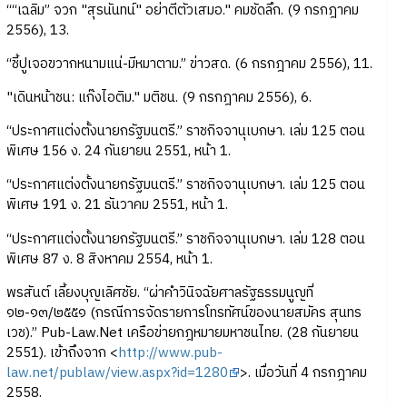
““เฉลิม” จวก "สุรนันทน์" อย่าตีตัวเสมอ." คมชัดลึก. (9 กรกฎาคม
2556), 13.
“ชี้ปูเจอขวากหนามแน่-มีหมาตาม.” ข่าวสด. (6 กรกฎาคม 2556), 11.
"เดินหน้าชน: แก๊งไอติม." มติชน. (9 กรกฎาคม 2556), 6.
“ประกาศแต่งตั้งนายกรัฐมนตรี.” ราชกิจจานุเบกษา. เล่ม 125 ตอน
พิเศษ 156 ง. 24 กันยายน 2551, หน้า 1.
“ประกาศแต่งตั้งนายกรัฐมนตรี.” ราชกิจจานุเบกษา. เล่ม 125 ตอน
พิเศษ 191 ง. 21 ธันวาคม 2551, หน้า 1.
“ประกาศแต่งตั้งนายกรัฐมนตรี.” ราชกิจจานุเบกษา. เล่ม 128 ตอน
พิเศษ 87 ง. 8 สิงหาคม 2554, หน้า 1.
พรสันต์ เลี้ยงบุญเลิศชัย. “ผ่าคำวินิจฉัยศาลรัฐธรรมนูญที่
๑๒-๑๓/๒๕๕๑ (กรณีการจัดรายการโทรทัศน์ของนายสมัคร สุนทร
เวช).” Pub-Law.Net เครือข่ายกฎหมายมหาชนไทย. (28 กันยายน
2551). เข้าถึงจาก <
http://www.pub-
law.net/publaw/view.aspx?id=1280
>. เมื่อวันที่ 4 กรกฎาคม
2558.