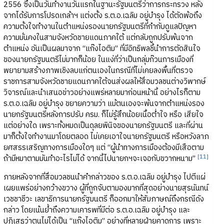
2556 ซึ่งเป็นวันทำงานวันแรกในฐานะรัฐมนตรีว่าการกระทรวง หลัง
จากได้รับการโปรดเกล้าฯ แต่งตั้ง ร.ต.อ.เฉลิม อยู่บำรุง ได้ตัดพ้อถึง
ความตั้งใจทำงานในตำแหน่งรองนายกรัฐมนตรีที่กำกับดูแลปัญหา
ความมั่นคงในสามจังหวัดชายแดนภาคใต้ แต่กลับถูกปรับพ้นจาก
ตำแหน่ง อันเป็นผลมาจาก “แก๊งไอติม” ที่มีอิทธิพลชี้นำการตัดสินใจ
ของนายกรัฐมนตรีไม่มากก็น้อย ในแง่ที่ว่าเป็นกลุ่มก๊วนการเมืองที่
พยายามสร้างภาพเชิงลบแก่ตนเองในกรณีที่ไม่เคยลงพื้นที่ตรวจ
ราชการสามจังหวัดชายแดนภาคใต้จนส่งผลให้สื่อมวลชนต่างวิพากษ์
วิจารณ์และนำเสนอข่าวอย่างแพร่หลายมาก่อนหน้านี้ อย่างไรก็ตาม
ร.ต.อ.เฉลิม อยู่บำรุง ขยายความว่า แม้ตนเองจะพ้นจากตำแหน่งรอง
นายกรัฐมนตรีหลังการปรับ ครม. ก็ไม่รู้สึกน้อยเนื้อต่ำใจ หรือ เสียใจ
แต่อย่างใด เพราะทั้งหมดเป็นดุลยพินิจของนายกรัฐมนตรี และที่ผ่าน
มาก็ตั้งใจทำงานมาโดยตลอด ไม่เคยเอาใจนายกรัฐมนตรี หรือหวังลาภ
ยศสรรเสริญทางการเมืองใดๆ แต่ “ผู้นำทางการเมืองต้องมีเสือตาม
[11]
ถ้ามีหมาตามมันทำอะไรไม่ได้ จากนี้ไปนายกฯจะเจอกับขวากหนาม”
ภายหลังจากที่สื่อมวลชนนำคำกล่าวของ ร.ต.อ.เฉลิม อยู่บำรุง ไปตีแผ่
เผยแพร่อย่างกว้างขวาง ผู้ที่ถูกจับตามองมากที่สุดอย่างนายสุรนันทน์
เวชชาชีวะ เลขาธิการนายกรัฐมนตรี ก็ออกมาให้สัมภาษณ์ถึงกรณีดัง
กล่าว โดยเน้นย้ำถึงความเคารพที่มีต่อ ร.ต.อ.เฉลิม อยู่บำรุง และ
ปฏิเสธว่าตนไม่ได้เป็น “แก๊งไอติม” อย่างที่หลายฝ่ายคาดการ เพราะ