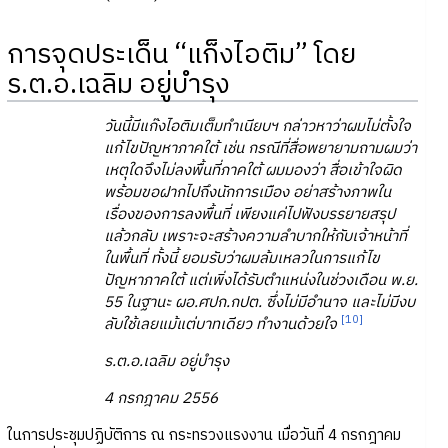
การจุดประเด็น “แก็งไอติม” โดย
ร.ต.อ.เฉลิม อยู่บำรุง
วันนี้มีแก๊งไอติมเต็มทำเนียบฯ กล่าวหาว่าผมไม่ตั้งใจ
แก้ไขปัญหาภาคใต้ เช่น กรณีที่สื่อพยายามถามผมว่า
เหตุใดจึงไม่ลงพื้นที่ภาคใต้ ผมมองว่า สื่อเข้าใจผิด
พร้อมขอฝากไปถึงนักการเมือง อย่าสร้างภาพใน
เรื่องของการลงพื้นที่ เพียงแค่ไปฟังบรรยายสรุป
แล้วกลับ เพราะจะสร้างความลำบากให้กับเจ้าหน้าที่
ในพื้นที่ ทั้งนี้ ยอมรับว่าผมล้มเหลวในการแก้ไข
ปัญหาภาคใต้ แต่เพิ่งได้รับตำแหน่งในช่วงเดือน พ.ย.
55 ในฐานะ ผอ.ศปก.กปต. ซึ่งไม่มีอำนาจ และไม่มีงบ
[10]
ลับใช้เลยแม้แต่บาทเดียว ทำงานด้วยใจ
ร.ต.อ.เฉลิม อยู่บำรุง
4 กรกฎาคม 2556
ในการประชุมปฏิบัติการ ณ กระทรวงแรงงาน เมื่อวันที่ 4 กรกฎาคม