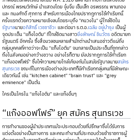
ภาพยนตร์ที่ลงโรงฉายในปี พ.ศ. 2526 ผลงานกำกับการแสดงโดย
ปกรณ์ พรหมวิทักษ์ นำแสดงโดย จุ๋มจิ๋ม เข็มเล็ก อรพรรณ พานทอง
และ ทนงศักดิ์ ศุภการ สำหรับการเมืองไทยปรากฏการใช้คำเรียกนี้
ครั้งแรกด้วยความหมายเชิงลบโดยระบุถึง “คนวงใน” ผู้ใกล้ชิดใน
รัฐบาล
นาย
อภิสิทธิ์ เวชชาชีวะ
และต่อมา ร.ต.อ.
เฉลิม อยู่บำรุง
เป็นผู้
จุดประเด็น “แก็งไอติม” ที่ใกล้ชิดนางสาว
ยิ่งลักษณ์ ชินวัตร
อดีตนายก
รัฐมนตรี อีกครั้ง ซึ่งสื่อมวลชนหลายสำนักต่างนำเสนอข่าวตีแผ่ถึง
กลุ่มบุคคลที่คาดว่าจะเป็น “แก็งไอติม” จนกลายเป็นประเด็นที่ถูกกล่าว
ถึงในสังคมอย่างกว้างขวาง อย่างไรก็ตาม ยังปรากฏการใช้คำเรียก
“แก๊งออฟโฟร์” ซึ่งให้ความหมายใกล้เคียงกันในสมัยรัฐบาลนาย
สมัคร
สุนทรเวช
ขณะที่ในการเมืองต่างประเทศก็มีคำเรียกกลุ่มคนที่มีลักษณะ
เดียวกันนี้ เช่น “kitchen cabinet” “brain trust” และ “grey
eminence” เป็นต้น
ใครเป็นใครใน “แก๊งไอติม” และแก๊งอื่นๆ
“แก๊งออฟโฟร์” ยุค สมัคร สุนทรเวช
การทำงานของผู้นำประเทศแม้จะประกอบด้วยที่ปรึกษาซึ่งได้รับการ
แต่งตั้งอย่างเป็นทางการ และคณะทำงานที่ประกอบด้วยข้าราชการผู้