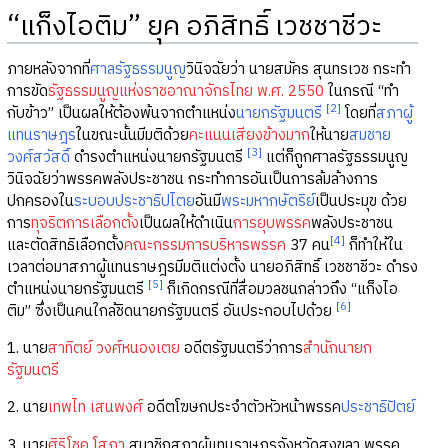
“แก็งไอติม” ยุค อภิสิทธิ์ เวชชาชีวะ
ภายหลังจากที่
ศาลรัฐธรรมนูญ
วินิจฉัยว่า นายสมัคร สุนทรเวช กระทำ
การขัด
รัฐธรรมนูญแห่งราชอาณาจักรไทย พ.ศ. 2550
ในกรณี “ทำ
[2]
กับข้าว” เป็นผลให้ต้องพ้นจากตำแหน่ง
นายกรัฐมนตรี
โดยที่
สภาผู้
แทนราษฎร
ในขณะนั้นมีมติด้วย
คะแนนเสียงข้างมาก
ให้นาย
สมชาย
[3]
วงศ์สวัสดิ์
ดำรงตำแหน่งนายกรัฐมนตรี
แต่ก็ถูกศาลรัฐธรรมนูญ
วินิจฉัยว่าพรรคพลังประชาชน กระทำการอันเป็นการล้มล้างการ
ปกครองใน
ระบอบประชาธิปไตย
อันมี
พระมหากษัตริย์
เป็นประมุข ด้วย
การ
ทุจริตการเลือกตั้ง
เป็นผลให้ดำเนิน
การยุบพรรค
พลังประชาชน
[4]
และตัดสิทธิเลือกตั้ง
คณะกรรมการบริหารพรรค
37 คน
ก็ทำให้ใน
เวลาต่อมาสภาผู้แทนราษฎรมีมติแต่งตั้ง นายอภิสิทธิ์ เวชชาชีวะ ดำรง
[5]
ตำแหน่งนายกรัฐมนตรี
ก็เกิดกรณีที่สื่อมวลชนกล่าวถึง “แก็งไอ
[6]
ติม” ซึ่งเป็นคนใกล้ชิดนายกรัฐมนตรี อันประกอบไปด้วย
1. นาย
สาทิตย์ วงศ์หนองเตย
อดีตรัฐมนตรีว่าการ
สำนักนายก
รัฐมนตรี
2. นาย
เทพไท เสนพงศ์
อดีตโฆษกประจำตัวหัวหน้าพรรค
ประชาธิปัตย์
3. นาย
ศิริโชค โสภา
สมาชิกสภาผู้แทนราษฎรจังหวัดสงขลา พรรค