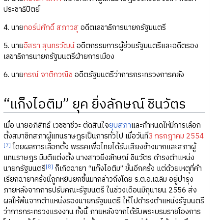
ประชาธิปัตย์
4. นาย
กอร์ปศักดิ์ สภาวสุ
อดีตเลขาธิการนายกรัฐมนตรี
5. นาย
อิสรา สุนทรวัฒน์
อดีตกรรมการผู้ช่วยรัฐมนตรีและอดีตรอง
เลขาธิการนายกรัฐมนตรีฝ่ายการเมือง
6. นาย
กรณ์ จาติกวณิช
อดีตรัฐมนตรีว่าการกระทรวงการคลัง
“แก็งไอติม” ยุค ยิ่งลักษณ์ ชินวัตร
เมื่อ นายอภิสิทธิ์ เวชชาชีวะ ตัดสินใจ
ยุบสภา
และกำหนดให้มีการเลือก
ตั้งสมาชิกสภาผู้แทนราษฎรเป็นการทั่วไป เมื่อวันที่
3 กรกฎาคม 2554
[7]
โดยผลการเลือกตั้ง พรรคเพื่อไทยได้รับเสียงข้างมากและสภาผู้
แทนราษฎร มีมติแต่งตั้ง นางสาวยิ่งลักษณ์ ชินวัตร ดำรงตำแหน่ง
[8]
นายกรัฐมนตรี
ก็เกิดฉายา “แก๊งไอติม” ขั้นอีกครั้ง แต่ด้วยเหตุที่คำ
เรียกฉายาครั้งนี้ถูกหยิบยกขึ้นมากล่าวถึงโดย ร.ต.อ.เฉลิม อยู่บำรุง
ภายหลังจากการปรับคณะรัฐมนตรี ในช่วงเดือนมิถุนายน 2556 ส่ง
ผลให้พ้นจากตำแหน่งรองนายกรัฐมนตรี ให้ไปดำรงตำแหน่งรัฐมนตรี
ว่าการกระทรวงแรงงาน ทั้งนี้ ภายหลังจากได้รับพระบรมราชโองการ