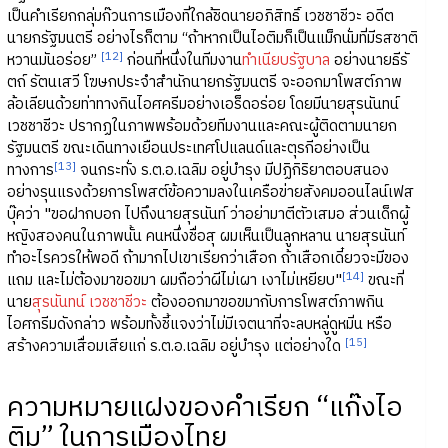
เป็นคำเรียกกลุ่มก๊วนการเมืองที่ใกล้ชิดนายอภิสิทธิ์ เวชชาชีวะ อดีต
นายกรัฐมนตรี อย่างไรก็ตาม “ถ้าหากเป็นไอติมก็เป็นแม็กนั่มที่มีรสชาติ
[12]
หวานมันอร่อย”
ก่อนที่หนึ่งในทีมงาน
ทำเนียบรัฐบาล
อย่างนายธีรั
ตถ์ รัตนเสวี โฆษกประจำสำนักนายกรัฐมนตรี จะออกมาโพสต์ภาพ
ล้อเลียนด้วยท่าทางกินไอศครีมอย่างเอร็ดอร่อย โดยมีนายสุรนันทน์
เวชชาชีวะ ปรากฏในภาพพร้อมด้วยทีมงานและคณะผู้ติดตามนายก
รัฐมนตรี ขณะเดินทางเยือนประเทศโปแลนด์และตุรกีอย่างเป็น
[13]
ทางการ
จนกระทั่ง ร.ต.อ.เฉลิม อยู่บำรุง มีปฏิกิริยาตอบสนอง
อย่างรุนแรงด้วยการโพสต์ข้อความลงในเครือข่ายสังคมออนไลน์เฟส
บุ๊คว่า "ขอฝากบอก ไปถึงนายสุรนันท์ ว่าอย่ามาตีตัวเสมอ ส่วนเด็กผู้
หญิงสองคนในภาพนั้น คนหนึ่งชื่อสุ ผมเห็นเป็นลูกหลาน นายสุรนันท์
ทำอะไรควรให้พอดี ถ้ามากไปเขาเรียกว่าเสือก ถ้าเสือกเดี๋ยวจะมีของ
[14]
แถม และไม่ต้องมาขอขมา ผมถือว่าผีไม่เผา เงาไม่เหยียบ"
ขณะที่
นาย
สุรนันทน์ เวชชาชีวะ
ต้องออกมาขอขมากับการโพสต์ภาพกิน
ไอศกรีมดังกล่าว พร้อมทั้งชี้แจงว่าไม่มีเจตนาที่จะลบหลู่ดูหมิ่น หรือ
[15]
สร้างความเสื่อมเสียแก่ ร.ต.อ.เฉลิม อยู่บำรุง แต่อย่างใด
ความหมายแฝงของคำเรียก “แก๊งไอ
ติม” ในการเมืองไทย