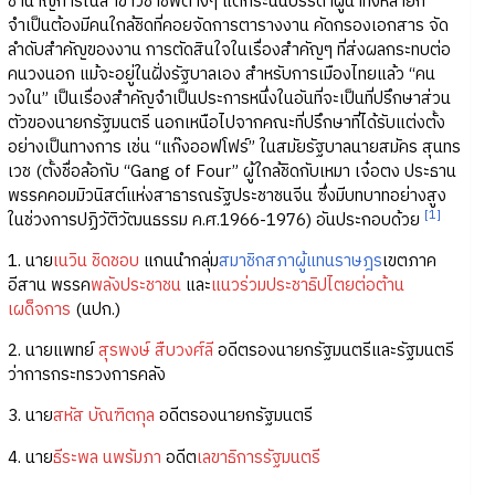
ชำนาญการในสาขาวิชาชีพต่างๆ แต่กระนั้นบรรดาผู้นำทั้งหลายก็
จำเป็นต้องมีคนใกล้ชิดที่คอยจัดการตารางงาน คัดกรองเอกสาร จัด
ลำดับสำคัญของงาน การตัดสินใจในเรื่องสำคัญๆ ที่ส่งผลกระทบต่อ
คนวงนอก แม้จะอยู่ในฝั่งรัฐบาลเอง สำหรับการเมืองไทยแล้ว “คน
วงใน” เป็นเรื่องสำคัญจำเป็นประการหนึ่งในอันที่จะเป็นที่ปรึกษาส่วน
ตัวของนายกรัฐมนตรี นอกเหนือไปจากคณะที่ปรึกษาที่ได้รับแต่งตั้ง
อย่างเป็นทางการ เช่น “แก๊งออฟโฟร์” ในสมัยรัฐบาลนายสมัคร สุนทร
เวช (ตั้งชื่อล้อกับ “Gang of Four” ผู้ใกล้ชิดกับเหมา เจ๋อตง ประธาน
พรรคคอมมิวนิสต์แห่งสาธารณรัฐประชาชนจีน ซึ่งมีบทบาทอย่างสูง
[1]
ในช่วงการปฏิวัติวัฒนธรรม ค.ศ.1966-1976) อันประกอบด้วย
1. นาย
เนวิน ชิดชอบ
แกนนำกลุ่ม
สมาชิกสภาผู้แทนราษฎร
เขตภาค
อีสาน พรรค
พลังประชาชน
และ
แนวร่วมประชาธิปไตยต่อต้าน
เผด็จการ
(นปก.)
2. นายแพทย์
สุรพงษ์ สืบวงศ์ลี
อดีตรองนายกรัฐมนตรีและรัฐมนตรี
ว่าการกระทรวงการคลัง
3. นาย
สหัส บัณฑิตกุล
อดีตรองนายกรัฐมนตรี
4. นาย
ธีระพล นพรัมภา
อดีต
เลขาธิการรัฐมนตรี