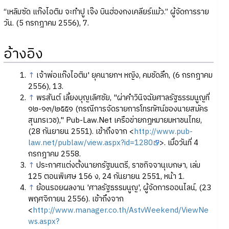
“เหลิมซัด แก๊งไอติม จะทำปู เจ๊ง บินฮ่องกงเคลียร์แม้ว.” ผู้จัดการราย
วัน. (5 กรกฎาคม 2556), 7.
อ้างอิง
↑
เจ้าพ่อแก๊งไอติม' ยุคนายกฯ หญิง, คมชัดลึก, (6 กรกฎาคม
2556), 13.
↑
พรสันต์ เลี้ยงบุญเลิศชัย, "ผ่าคำวินิจฉัยศาลรัฐธรรมนูญที่
๑๒-๑๓/๒๕๕๑ (กรณีการจัดรายการโทรทัศน์ของนายสมัคร
สุนทรเวช)," Pub-Law.Net เครือข่ายกฎหมายมหาชนไทย,
(28 กันยายน 2551). เข้าถึงจาก <
http://www.pub-
law.net/publaw/view.aspx?id=1280
>. เมื่อวันที่ 4
กรกฎาคม 2558.
↑
ประกาศแต่งตั้งนายกรัฐมนตรี, ราชกิจจานุเบกษา, เล่ม
125 ตอนพิเศษ 156 ง, 24 กันยายน 2551, หน้า 1.
↑
ย้อนรอยผลงาน 'ศาลรัฐธรรมนูญ', ผู้จัดการออนไลน์, (23
พฤศจิกายน 2556). เข้าถึงจาก
<
http://www.manager.co.th/AstvWeekend/ViewNe
ws.aspx?