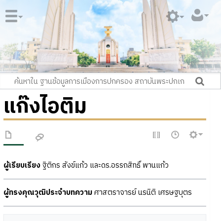
แก๊งไอติม
ผู้เรียบเรียง
ฐิติกร สังข์แก้ว และดร.อรรถสิทธิ์ พานแก้ว
ผู้ทรงคุณวุฒิประจำบทความ
ศาสตราจารย์ นรนิติ เศรษฐบุตร