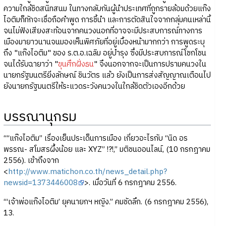
ความใกล้ชิดสนิทสนม ในทางกลับกันผู้นำประเทศที่ถูกรายล้อมด้วยแก๊ง
ไอติมก็ทักจะเชื่อถือคำพูด การชี้นำ และการตัดสินใจจากกลุ่มคนเหล่านี้
จนไม่ฟังเสียงสะท้อนจากคนวงนอกที่อาจจะมีประสบการณ์ทางการ
เมืองมายาวนานจนมองเห็นพิศภัยที่อยู่เบื้องหน้ามากกว่า การพูดระบุ
ถึง "แก๊งไอติม" ของ ร.ต.อ.เฉลิม อยู่บำรุง ซึ่งมีประสบการณ์โชกโชน
จนได้รับฉายาว่า "
ขุนศึกฝั่งธน
" จึงนอกจากจะเป็นการปรามคนวงใน
นายกรัฐมนตรียิ่งลักษณ์ ชินวัตร แล้ว ยังเป็นการส่งสัญญาณเตือนไป
ยังนายกรัฐมนตรีให้ระแวดระวังคนวงในใกล้ชิดตัวเองอีกด้วย
บรรณานุกรม
““แก๊งไอติม” เรื่องเย็นประเด็นการเมือง เกี่ยวอะไรกับ “นิด อร
พรรณ- สโมสรผึ้งน้อย และ XYZ” !?!,” มติชนออนไลน์, (10 กรกฎาคม
2556). เข้าถึงจาก
<
http://www.matichon.co.th/news_detail.php?
newsid=1373446008
>. เมื่อวันที่ 6 กรกฎาคม 2556.
“‘เจ้าพ่อแก๊งไอติม’ ยุคนายกฯ หญิง.” คมชัดลึก. (6 กรกฎาคม 2556),
13.