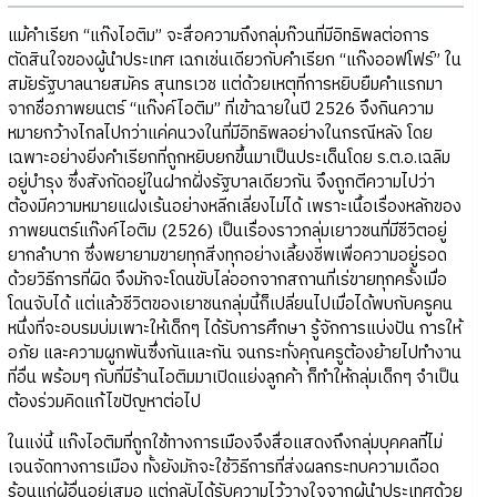
แม้คำเรียก “แก๊งไอติม” จะสื่อความถึงกลุ่มก๊วนที่มีอิทธิพลต่อการ
ตัดสินใจของผู้นำประเทศ เฉกเช่นเดียวกับคำเรียก “แก๊งออฟโฟร์” ใน
สมัยรัฐบาลนายสมัคร สุนทรเวช แต่ด้วยเหตุที่การหยิบยืมคำแรกมา
จากชื่อภาพยนตร์ “แก๊งค์ไอติม” ที่เข้าฉายในปี 2526 จึงกินความ
หมายกว้างไกลไปกว่าแค่คนวงในที่มีอิทธิพลอย่างในกรณีหลัง โดย
เฉพาะอย่างยิ่งคำเรียกที่ถูกหยิบยกขึ้นมาเป็นประเด็นโดย ร.ต.อ.เฉลิม
อยู่บำรุง ซึ่งสังกัดอยู่ในฝากฝั่งรัฐบาลเดียวกัน จึงถูกตีความไปว่า
ต้องมีความหมายแฝงเร้นอย่างหลีกเลี่ยงไม่ได้ เพราะเนื้อเรื่องหลักของ
ภาพยนตร์แก๊งค์ไอติม (2526) เป็นเรื่องราวกลุ่มเยาวชนที่มีชีวิตอยู่
ยากลำบาก ซึ่งพยายามขายทุกสิ่งทุกอย่างเลี้ยงชีพเพื่อความอยู่รอด
ด้วยวิธีการที่ผิด จึงมักจะโดนขับไล่ออกจากสถานที่เร่ขายทุกครั้งเมื่อ
โดนจับได้ แต่แล้วชีวิตของเยาชนกลุ่มนี้ก็เปลี่ยนไปเมื่อได้พบกับครูคน
หนึ่งที่จะอบรมบ่มเพาะให้เด็กๆ ได้รับการศึกษา รู้จักการแบ่งปัน การให้
อภัย และความผูกพันซึ่งกันและกัน จนกระทั่งคุณครูต้องย้ายไปทำงาน
ที่อื่น พร้อมๆ กับที่มีร้านไอติมมาเปิดแย่งลูกค้า ก็ทำให้กลุ่มเด็กๆ จำเป็น
ต้องร่วมคิดแก้ไขปัญหาต่อไป
ในแง่นี้ แก๊งไอติมที่ถูกใช้ทางการเมืองจึงสื่อแสดงถึงกลุ่มบุคคลที่ไม่
เจนจัดทางการเมือง ทั้งยังมักจะใช้วิธีการที่ส่งผลกระทบความเดือด
ร้อนแก่ผู้อื่นอยู่เสมอ แต่กลับได้รับความไว้วางใจจากผู้นำประเทศด้วย