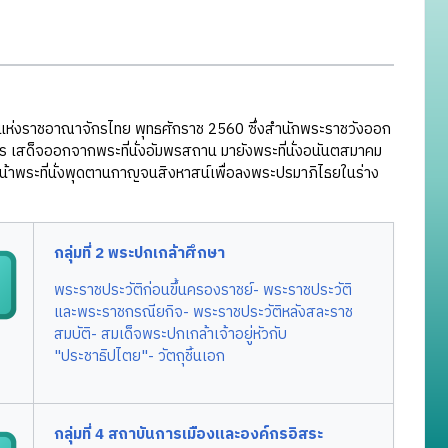
แห่งราชอาณาจักรไทย พุทธศักราช 2560 ซึ่งสำนักพระราชวังออก
ูร เสด็จออกจากพระที่นั่งอัมพรสถาน มายังพระที่นั่งอนันตสมาคม
หน้าพระที่นั่งพุดตานกาญจนสิงหาสน์เพื่อลงพระปรมาภิไธยในร่าง
กลุ่มที่ 2 พระปกเกล้าศึกษา
พระราชประวัติก่อนขึ้นครองราชย์
- พระราชประวัติ
และพระราชกรณียกิจ
- พระราชประวัติหลังสละราช
สมบัติ
- สมเด็จพระปกเกล้าเจ้าอยู่หัวกับ
"ประชาธิปไตย"
- วัตถุชิ้นเอก
กลุ่มที่ 4 สถาบันการเมืองและองค์กรอิสระ