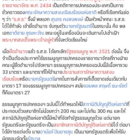
ราชอาณาจักร พ.ศ. 2434
เป็นกติกาการปกครองประเทศเป็นการ
ชั่วคราวของ
คณะรักษาความสงบเรียบร้อยแห่งชาติ
หรือที่เรียกกันย่อ
ๆ ว่า
“ร.ส.ช.”
ซึ่งมี พลเอก
สุนทร คงสมพงษ์
เป็นหัวหน้าคณะ ร.ส.ช.
ได้ใช้กำลัง เข้ายึดอำนาจ จับกุมตัว
นายกรัฐมนตรี
ในขณะนั้น คือ พล
เอก
ชาติชาย ชุณหะวัณ
ขณะอยู่ในเครื่องบินจะเดินทางไปเข้าเฝ้า
พระบาทสมเด็จพระเจ้าอยู่หัว
ที่จังหวัดเชียงใหม่
เมื่อ
ยึดอำนาจ
แล้ว ร.ส.ช. ได้ยกเลิก
รัฐธรรมนูญ พ.ศ. 2521
ดังนั้น จึง
จำเป็นต้องประกาศใช้ธรรมนูญการปกครองราชอาณาจักรที่ทางฝ่าย
คณะผู้ยึดอำนาจไปจัดหามา ธรรมนูญการปกครองฉบับนี้มีเนื้อหารวม
33 มาตรา และมาตราที่ให้อำนาจ
ประธานสภารักษาความสงบ
เรียบร้อย
หรือ
นายกรัฐมนตรี
มากในการสั่งการที่เด็ดขาดเช่นเดียวกับ
มาตรา 17 ของธรรมนูญการปกครองฯ สมัย
จอมพล สฤษดิ์ ธนะรัชต์
ก็คือมาตรา 27
ธรรมนูญการปกครองฯ ฉบับนี้ได้กำหนดให้มี
สภานิติบัญญัติแห่งชาติ
ที่
ประกอบด้วยสมาชิกไม่น้อยกว่า 200 คน และไม่เกิน 300 คน และให้
สภานิติบัญญัติแห่งชาตินี้มีหน้าที่จัดทำรัฐธรรมนูญด้วย แต่นายก
รัฐมนตรีและรัฐมนตรีจะเป็น
สมาชิกสภานิติบัญญัติแห่งชาติ
มิได้ ต่อมา
ได้มีการแต่งตั้ง นาย
อานันท์ ปันยารชุน
เป็นนายกรัฐมนตรีเพื่อให้รับ
ผิดชอบจัดตั้ง
รัฐบาล