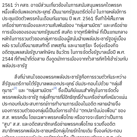
2561 ว่า คสช. อาจมีส่วนเกี่ยวข้องในการสนับสนุนพรรคใดพรรค
หนึ่งเพื่อดันพลเอกประยุทธ์ เป็นนายกรัฐมนตรีต่อไป ในภายหลังมีการ
ประชุมเปิดตัวพรรคในเดือนกันยายน ปี พ.ศ. 2561 ซึ่งทำให้เห็นภาพ
เครือข่ายการเมืองและความสัมพันธ์ของ “กลุ่มสามมิตร” และเครือข่าย
การเมืองของรองนายกรัฐมนตรี สมคิด จาตุศรีพิทักษ์ ที่เป็นแกนกลาง
หลักในการรวมตัวของกลุ่มการเมืองผู้สนับฝ่ายพลังประชารัฐอยู่เบื้อง
หลัง รวมไปถึงนายสมศักดิ์ เทพสุทิน และนายสุริยะ จึงรุ่งเรืองกิจ
อดีตขุนพลสมัยรัฐบาลทักษิณ ชินวัตร ในการจัดตั้งรัฐบาลเมื่อปี พ.ศ.
2544 ที่ทำหน้าที่ต่อสาย ดึงดูดนักการเมืองจากทั่วสารทิศให้เข้าร่วมกับ
พลังประชารัฐ
สิ่งที่น่าสนใจของพรรคพลังประชารัฐคือการรวมตัวกันระหว่าง
สี่รัฐมนตรีภายใต้รัฐบาลพลเอกประยุทธ์ อันประกอบไปด้วย “กลุ่มสี่
[3]
[4]
กุมาร”
และ “กลุ่มสามมิตร”
ซึ่งเป็นคีย์แมนสำคัญในการจัดตั้ง
พรรคพลังประชารัฐ กลุ่มสี่กุมารที่มีอิทธิฤทธิ์ด้านเครือข่ายที่เหนียวแน่น
ประกอบกับประสบการณ์การทำงานการเมืองในอดีต หลายฝ่ายจึง
มองการรวมตัวของกลุ่มนี้เป็นดั่งการเข้าไป “ตกปลาในบ่อเพื่อน” ของ
ส.ส. พรรคอื่น โดยเฉพาะพรรคเพื่อไทย หรืออาจจะเรียกว่าเป็นการ
“สูบ” ส.ส. และอดีตสมาชิกเครือข่ายพรรคเพื่อไทย รวมถึงอดีต
สมาชิกพรรคพลังประชาชนหรือกลุ่มไทยรักไทยเดิม ซึ่งองค์ประกอบ