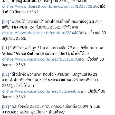
มิตร,”
ไทยรัฐออนไลน์
(3 กรกฎาคม 2561), เข้าถึงจาก
<
https://www.thairath.co.th/news/politic/1325702
>, เมื่อ
วันที่ 30 มิถุนายน 2563.
[10]
“พปชร.โต้ "สุดารัตน์" อดีตไทยรักไทยก็เคยยกเข่งดูด ส.ส.มา
แล้ว,”
ThaiPBS
(24 กันยายน 2562), เข้าถึงจาก
<
https://news.thaipbs.or.th/content/284498
>, เมื่อวันที่ 30
มิถุนายน 2563.
[11]
“อภินิหารพลังดูด 51 ส.ส. - ตรวจชื่อ 27 ส.ส. 'เพื่อไทย' บอก
'พปชร.,”
Voice Online
(5 ธันวาคม 2561), เข้าถึงได้จาก
<
https://www.voicetv.co.th/read/BJcsEgiCQ
>, เมื่อวันที่ 30
มิถุนายน 2563.
[12]
“ดีไซน์เพื่อพวกเรา? 'สอบได้ - สอบตก' เปิดฐานเสียง 21
ส.ส.เพื่อไทยฝักฝ่าย 'พปชร.',”
Voice Online
(29 พฤศจิกายน
2561), เข้าถึงได้จาก
<
https://www.voicetv.co.th/read/rJlDeSa0m
>, เมื่อวันที่ 30
มิถุนายน 2563.
[13]
“ผลเลือกตั้ง 2562 : กกต. แถลงผลเลือกตั้ง 100% คะแนน
มหาชนของ พปชร. พุ่งเป็น 8.4 ล้านเสียง,”