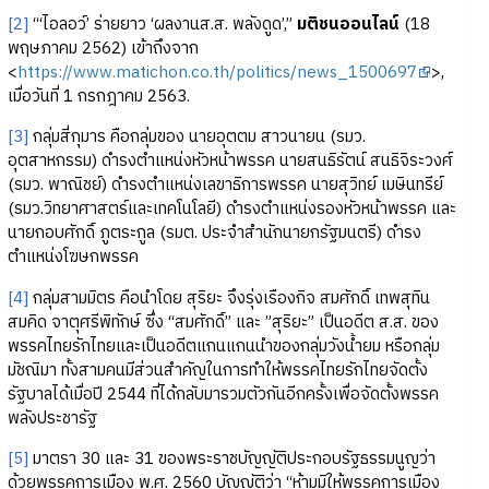
[2]
“‘ไอลอว์’ ร่ายยาว ‘ผลงานส.ส. พลังดูด’,”
มติชนออนไลน์
(18
พฤษภาคม 2562) เข้าถึงจาก
<
https://www.matichon.co.th/politics/news_1500697
>,
เมื่อวันที่ 1 กรกฎาคม 2563.
[3]
กลุ่มสี่กุมาร คือกลุ่มของ นายอุตตม สาวนายน (รมว.
อุตสาหกรรม) ดำรงตำแหน่งหัวหน้าพรรค นายสนธิรัตน์ สนธิจิระวงศ์
(รมว. พาณิชย์) ดำรงตำแหน่งเลขาธิการพรรค นายสุวิทย์ เมษินทรีย์
(รมว.วิทยาศาสตร์และเทคโนโลยี) ดำรงตำแหน่งรองหัวหน้าพรรค และ
นายกอบศักดิ์ ภูตระกูล (รมต. ประจำสำนักนายกรัฐมนตรี) ดำรง
ตำแหน่งโฆษกพรรค
[4]
กลุ่มสามมิตร คือนำโดย สุริยะ จึงรุ่งเรืองกิจ สมศักดิ์ เทพสุทิน
สมคิด จาตุศรีพิทักษ์ ซึ่ง “สมศักดิ์” และ ”สุริยะ” เป็นอดีต ส.ส. ของ
พรรคไทยรักไทยและเป็นอดีตแกนแกนนำของกลุ่มวังน้ำยม หรือกลุ่ม
มัชณิมา ทั้งสามคนมีส่วนสำคัญในการทำให้พรรคไทยรักไทยจัดตั้ง
รัฐบาลได้เมื่อปี 2544 ที่ได้กลับมารวมตัวกันอีกครั้งเพื่อจัดตั้งพรรค
พลังประชารัฐ
[5]
มาตรา 30 และ 31 ของพระราชบัญญัติประกอบรัฐธรรมนูญว่า
ด้วยพรรคการเมือง พ.ศ. 2560 บัญญัติว่า “ห้ามมิให้พรรคการเมือง