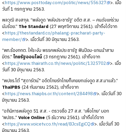
<
https://www.posttoday.com/politic/news/556327
>. เมื่อ
วันที่ 1 กรกฎาคม 2563.
พลวุฒิ สงสกุล. “พลังดูด ‘พลังประชารัฐ’ อดีต ส.ส. – คนดังแห่ร่วม
นับร้อย.”
The Standard
(27 พฤศจิกายน 2561). เข้าถึงได้จาก
<
https://thestandard.co/phalang-pracharat-party-
member/
>. เมื่อวันที่ 30 มิถุนายน 2563.
“พท.ร้องกกต. ให้ระงับ พรรคพลังประชารัฐ ฟันป้อม-แกนนำสาม
มิตร.”
ไทยรัฐออนไลน์
(3 กรกฎาคม 2561). เข้าถึงจาก
<
https://www.thairath.co.th/news/politic/1325702
>. เมื่อ
วันที่ 30 มิถุนายน 2563.
“พปชร.โต้ "สุดารัตน์" อดีตไทยรักไทยก็เคยยกเข่งดูด ส.ส.มาแล้ว.”
ThaiPBS
(24 กันยายน 2562), เข้าถึงจาก
<
https://news.thaipbs.or.th/content/284498
>. เมื่อวันที่ 30
มิถุนายน 2563.
“อภินิหารพลังดูด 51 ส.ส. - ตรวจชื่อ 27 ส.ส. 'เพื่อไทย' บอก
'พปชร..”
Voice Online
(5 ธันวาคม 2561). เข้าถึงได้จาก
<
https://www.voicetv.co.th/read/BJcsEgiCQ
>. เมื่อวันที่ 30
มิถุนายน 2563.