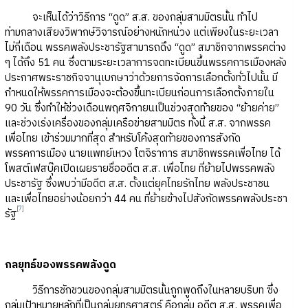
จะเห็นได้ว่าวิธีการ “ดูด” ส.ส. ของกลุ่มสามมิตรนั้น ทำไป
ท่ามกลางเสียงวิพากษ์วิจารณ์อย่างหนักหน่วง แต่เพียงในระยะเวลา
ไม่กี่เดือน พรรคพลังประชารัฐสามารถดึง “ดูด” สมาชิกจากพรรคต่าง
ๆ ได้ถึง 51 คน ซึ่งตามระยะเวลาการจดทะเบียนขึ้นพรรคการเมืองหลัง
ประกาศพระราชกิจจานุเบกษาว่าด้วยการจัดการเลือกตั้งทั่วไปนั้น มี
กำหนดให้พรรคการเมืองจะต้องขึ้นทะเบียนก่อนการเลือกตั้งภายใน
90 วัน ซึ่งทำให้ช่วงเดือนพฤศจิกายนเป็นช่วงสุดท้ายของ “ย้ายค่าย”
และช่วงเร่งเครื่องของกลุ่มเครือข่ายสามมิตร ทั้งนี้ ส.ส. จากพรรค
เพื่อไทย เข้าร่วมมากที่สุด สำหรับโค้งสุดท้ายของการสังกัด
พรรคการเมือง นายแพทย์เหวง โตจิราการ สมาชิกพรรคเพื่อไทย ได้
โพสต์เฟสบุ๊คเปิดเผยรายชื่ออดีต ส.ส. เพื่อไทย ที่ย้ายไปพรรคพลัง
ประชารัฐ ซึ่งพบว่ามีอดีต ส.ส. ตั้งแต่ยุคไทยรักไทย พลังประชาชน
และเพื่อไทยอย่างน้อยกว่า 44 คน ที่ย้ายข้างไปสังกัดพรรคพลังประชา
[7]
รัฐ
กลยุทธ์ของพรรคพลังดูด
วิธีการชักชวนของกลุ่มสามมิตรนั้นถูกพูดถึงในหลายบริบท ซึ่ง
กลุ่มเป้าหมายหลักที่เป็นกลุ่มยุทธศาสตร์ คือกลุ่ม อดีต ส.ส. พรรคเพื่อ