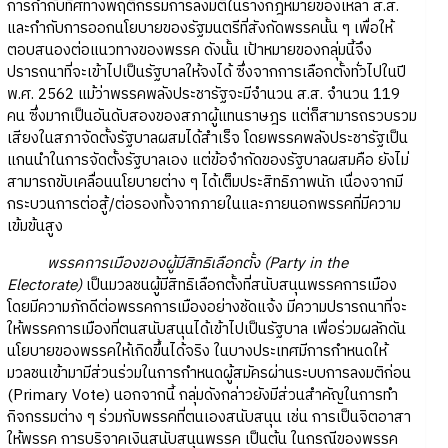
การกำกับทิศทางพฤติกรรมการลงมติในร่างกฎหมายของเหล่า ส.ส.
และกำกับการออกนโยบายของรัฐมนตรีที่สังกัดพรรคนั้น ๆ เพื่อให้
ตอบสนองต่อแนวทางของพรรค ดังนั้น เป้าหมายของกลุ่มนี้จึง
ปรารถนาที่จะเข้าไปเป็นรัฐบาลให้จงได้ ซึ่งจากการเลือกตั้งทั่วไปในปี
พ.ศ. 2562 แม้ว่าพรรคพลังประชารัฐจะมีจำนวน ส.ส. จำนวน 119
คน ซึ่งมากเป็นอันดับสองของสภาผู้แทนราษฎร แต่ก็สามารถรวบรวม
เสียงในสภาจัดตั้งรัฐบาลผสมได้สำเร็จ โดยพรรคพลังประชารัฐเป็น
แกนนำในการจัดตั้งรัฐบาลเอง แต่ข้อจำกัดของรัฐบาลผสมคือ ยังไม่
สามารถขับเคลื่อนนโยบายต่าง ๆ ได้เต็มประสิทธิภาพนัก เนื่องจากมี
กระบวนการต่อสู้/ต่อรองทั้งจากภายในและภายนอกพรรคที่มีความ
เข้มข้นสูง
พรรคการเมืองของผู้มีสิทธิเลือกตั้ง (Party in the
Electorate)
เป็นมวลชนผู้มีสิทธิเลือกตั้งที่สนับสนุนพรรคการเมือง
โดยมีความภักดีต่อพรรคการเมืองอย่างชัดแจ้ง มีความปรารถนาที่จะ
ให้พรรคการเมืองที่ตนสนับสนุนได้เข้าไปเป็นรัฐบาล เพื่อร่วมผลักดัน
นโยบายของพรรคให้เกิดขึ้นได้จริง ในบางประเทศมีการกำหนดให้
มวลชนเข้ามามีส่วนร่วมในการกำหนดผู้สมัครผ่านระบบการลงมติก่อน
(Primary Vote) นอกจากนี้ กลุ่มดังกล่าวยังมีส่วนสำคัญในการทำ
กิจกรรมต่าง ๆ ร่วมกับพรรคที่ตนเองสนับสนุน เช่น การเป็นจิตอาสา
ให้พรรค การบริจาคเงินสนับสนุนพรรค เป็นต้น ในกรณีของพรรค