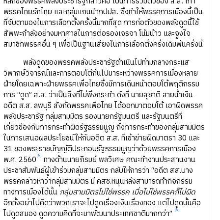
หลักของพรรคพลังประชารัฐกล่าวคือ เป็นการรวมตัวของ ส.ส. เก่า
พรรคไทยรักไทย และกลุ่มแกนนำกปปส. ซึ่งทำให้พรรคการเมืองนี้เป็น
ที่จับตามองในการเลือกตั้งครั้งนี้มากที่สุด การก่อตัวของพลังดูดนี้ใช้
สัพพะกำลังอย่างมหาศาลในการต่อรองเจรจา โน้มน้าว และจูงใจ
สมาชิกพรรคอื่น ๆ เพื่อเป็นฐานเสียงในการเลือกตั้งครั้งเดิมพันครั้งนี้
พลังดูดของพรรคพลังประชารัฐดำเนินไปท่ามกลางกระแส
วิพากษ์วิจารณ์และการตอบโต้กันไปมาระหว่างพรรคการเมืองหลาย
ฝ่ายโดยเฉพาะฝ่ายพรรคเพื่อไทยซึ่งมีการเดินหน้าตอบโต้พฤติกรรม
การ “ดูด” ส.ส. ว่าเป็นสิ่งที่ไม่พึงกระทำ ดังที่ นายสุชาติ ลายน้ำเงิน
อดีต ส.ส. ลพบุรี สังกัดพรรคเพื่อไทย ได้ออกมาตอบโต้ เอาผิดพรรค
พลังประชารัฐ กลุ่มสามมิตร รองนายกรัฐมนตรี และรัฐมนตรีที่
เกี่ยวข้องกับการกระทำผิดรัฐธรรมนูญ ถึงการกระทำของกลุ่มสามมิตร
ในการเสนอผลประโยชน์ให้กับอดีต ส.ส. ที่เข้าข่ายผิดมาตรา 30 และ
31 ของพระราชบัญญัติประกอบรัฐธรรมนูญว่าด้วยพรรคการเมือง
[5]
พ.ศ. 2560
ทางด้านนายภิรมย์ พลวิเศษ คณะทำงานประสานงาน
ประชาสัมพันธ์ผู้เข้าร่วมกลุ่มสามมิตร กลับให้การว่า “อดีต สส.บาง
พรรคกล่าวหาว่ากลุ่มสามมิตร มี คสช.หนุนหลังสามารถทำกิจกรรม
ทางการเมืองได้นั้น
กลุ่มสามมิตรไม่ใช่พรรค
เมื่อไม่ใช่พรรคก็ไม่ผิด
อีกทั้งอย่าไปคิดว่าพวกเราจะไปดูดเรื่องเงินเรื่องทอง แต่ไปดูดนั้นคือ
[6]
ไปดูดสมอง ดูดความคิดที่จะมาพัฒนาประเทศชาติมากกว่า”