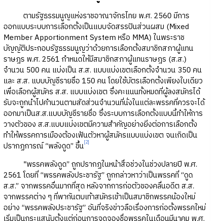
ตามรัฐธรรมนูญแห่งราชอาณาจักรไทย พ.ศ. 2560 มีการ
ออกแบบระบบการเลือกตั้งเป็นแบบจัดสรรปันส่วนผสม (Mixed
Member Apportionment System หรือ MMA) ในพระราช
บัญญัติประกอบรัฐธรรมนูญว่าด้วยการเลือกตั้งสมาชิกสภาผู้แทน
ราษฎร พ.ศ. 2561 กำหนดให้มีสมาชิกสภาผู้แทนราษฎร (ส.ส.)
จำนวน 500 คน แบ่งเป็น ส.ส. แบบแบ่งเขตเลือกตั้งจำนวน 350 คน
และ ส.ส. แบบบัญชีรายชื่อ 150 คน โดยใช้บัตรเลือกตั้งเพียงใบเดียว
เพื่อเลือกผู้สมัคร ส.ส. แบบแบ่งเขต ซึ่งคะแนนทั้งหมดที่ผู้ลงสมัครได้
รับจะถูกนำไปคำนวนตามสัดส่วนจำนวนที่นั่งในแต่ละพรรคที่ควรจะได้
ออกมาเป็นส.ส.แบบบัญชีรายชื่อ ซึ่งระบบการเลือกตั้งแบบนี้ทำให้การ
วางตัวของ ส.ส.แบบแบ่งเขตมีความสำคัญอย่างยิ่งต่อการเลือกตั้ง
ทำให้พรรคการเมืองต้องเฟ้นตัวหาผู้สมัครแบบแบ่งเขต จนเกิดเป็น
[2]
ปรากฏการณ์ “พลังดูด” ขึ้น
"พรรคพลังดูด” ถูกปรากฏในหน้าสื่อช่วงในช่วงปลายปี พ.ศ.
2561 โดยที่ “พรรคพลังประชารัฐ” ถูกกล่าวหาว่าเป็นพรรคที่ “ดูด
ส.ส.” จากพรรคอื่นมากที่สุด หลังจากการก่อตัวของคลื่นอดีต ส.ส.
จากพรรคต่าง ๆ ที่พากันตบเท้าสมัครเข้าเป็นสมาชิกพรรคน้องใหม่
อย่าง “พรรคพลังประชารัฐ” อันที่จริงข่าวลือเรื่องการก่อตั้งพรรคใหม่
เริ่มเป็นกระแสนับตั้งแต่ก่อนการจดจองชื่อพรรคในเดือนมีนาคม พ.ศ.