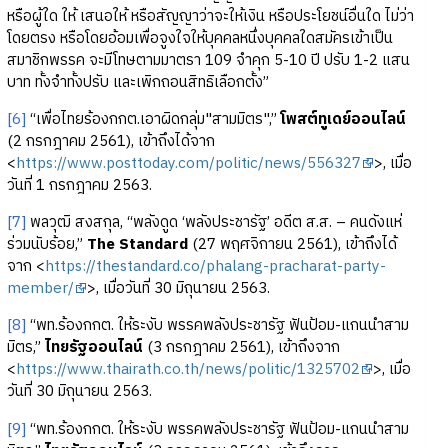
หรือผู้ใด ให้ เสนอให้ หรือสัญญาว่าจะให้เงิน หรือประโยชน์อื่นใด ไม่ว่า
โดยตรง หรือโดยอ้อมเพื่อจูงใจให้บุคคลหนึ่งบุคคลใดสมัครเข้าเป็น
สมาชิกพรรค จะมีโทษตามมาตรา 109 จำคุก 5-10 ปี ปรับ 1-2 แสน
บาท ทั้งจำทั้งปรับ และเพิกถอนสิทธิเลือกตั้ง”
[6]
“เพื่อไทยร้องกกต.เอาผิดกลุ่ม"สามมิตร",”
โพสต์ทูเดย์ออนไลน์
(2 กรกฎาคม 2561), เข้าถึงได้จาก
<
https://www.posttoday.com/politic/news/556327
>, เมื่อ
วันที่ 1 กรกฎาคม 2563.
[7]
พลวุฒิ สงสกุล, “พลังดูด ‘พลังประชารัฐ’ อดีต ส.ส. – คนดังแห่
ร่วมนับร้อย,”
The Standard
(27 พฤศจิกายน 2561), เข้าถึงได้
จาก <
https://thestandard.co/phalang-pracharat-party-
member/
>, เมื่อวันที่ 30 มิถุนายน 2563.
[8]
“พท.ร้องกกต. ให้ระงับ พรรคพลังประชารัฐ ฟันป้อม-แกนนำสาม
มิตร,”
ไทยรัฐออนไลน์
(3 กรกฎาคม 2561), เข้าถึงจาก
<
https://www.thairath.co.th/news/politic/1325702
>, เมื่อ
วันที่ 30 มิถุนายน 2563.
[9]
“พท.ร้องกกต. ให้ระงับ พรรคพลังประชารัฐ ฟันป้อม-แกนนำสาม