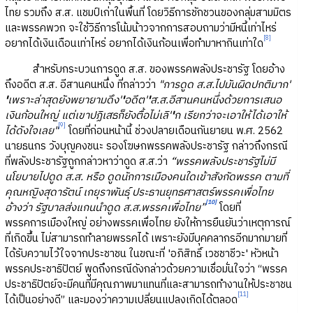
ไทย รวมถึง ส.ส. แชมป์เก่าในพื้นที่ โดยวิธีการชักชวนของกลุ่มสามมิตร
และพรรคพวก จะใช้วิธีการโน้มน้าวจากการสอบถามว่ามีหนี้เท่าไหร่
[8]
อยากได้เงินเดือนเท่าไหร่ อยากได้เงินก้อนเพื่อทำมาหากินเท่าใด
สำหรับกระบวนการดูด ส.ส. ของพรรคพลังประชารัฐ โดยอ้าง
ถึงอดีต ส.ส. อีสานคนหนึ่ง ที่กล่าวว่า
"การดูด ส.ส.ไปมันผิดปกติมาก'
'
เพราะล่าสุดยังพยายามดึง'
​'
อดีต'
​'
ส.ส.อีสานคนหนึ่งด้วยการเสนอ
เงินก้อนใหญ่ แต่เขาปฏิเสธก็ยังตื้อไม่เลิ'
​'
ก เรียกว่าจะเอาให้ได้เอาให้
[9]
ได้ดังใจเลย"
โดยที่ก่อนหน้านี้ ช่วงปลายเดือนกันยายน พ.ศ. 2562
นายธนกร วังบุญคงชนะ รองโฆษกพรรคพลังประชารัฐ กล่าวถึงกรณี
ที่พลังประชารัฐถูกกล่าวหาว่าดูด ส.ส.ว่า
“พรรคพลังประชารัฐไม่มี
นโยบายไปดูด ส.ส. หรือ ดูดนักการเมืองคนใดเข้าสังกัดพรรค ตามที่
คุณหญิงสุดารัตน์ เกยุราพันธุ์ ประธานยุทธศาสตร์พรรคเพื่อไทย
[10]
อ้างว่า รัฐบาลส่งแกนนำดูด ส.ส.พรรคเพื่อไทย”
โดยที่
พรรคการเมืองใหญ่ อย่างพรรคเพื่อไทย ยังให้การยืนยันว่าเหตุการณ์
ที่เกิดขึ้น ไม่สามารถทำลายพรรคได้ เพราะยังมีบุคคลากรอีกมากมายที่
ได้รับความไว้ใจจากประชาชน ในขณะที่ 'อภิสิทธิ์ เวชชาชีวะ' หัวหน้า
พรรคประชาธิปัตย์ พูดถึงกรณีดังกล่าวด้วยความเชื่อมั่นใจว่า “พรรค
ประชาธิปัตย์จะมีคนที่มีคุณภาพมาแทนที่และสามารถทำงานให้ประชาชน
[11]
ได้เป็นอย่างดี” และมองว่าความเปลี่ยนแปลงเกิดได้ตลอด