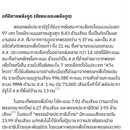
อภินิหารพลังดูด (ชัยชนะของพลังดูด)
พรรคพลังประชารัฐได้รับจากชัยชนะการเลือกตั้งแบบแบ่งเขต
97 เขต โดยมีคะแนนมหาชนสูงสุด 8.43 ล้านเสียง ซึ่งเป็นคิดเป็นผล
งานของ ส.ส. ที่มาจากการดูดจากพรรคต่าง ๆ 37 คน และเป็น ส.ส.
อดีตสังกัดพรรคเพื่อไทยเก่า ถึง 21 คน ซึ่งสามารถแบ่งออกแบบ
ส.ส. ประเภทชนะการเลือกตั้งอย่างถล่มทลาย กว่า 14 เขตที่มีมีคะแนน
ชนะทิ้งห่างหลักหมื่นคะแนน ล้วนแต่เป็น ส.ส.ที่ย้ายค่ายมาจากพรรค
เพื่อไทยทั้งสิ้น รวมไปถึงชัยชนะใน 7 เขตเลือกตั้งในประเภท “สวิง
โหวต” ที่ได้รับชัยชนะมาอย่างชิงเฉียดก็ล้วนมาจากพรรคเพื่อไทยเช่น
กัน รวมเป็นคะแนนฐานเสียง 996,580 คะแนน ตามสัดส่วนคะแนนใน
ระบบ MMA คำนวน ส.ส. 1 คน ต่อ 75,000 เสียงจึงทำให้ พลังประชา
[12]
รัฐได้ ส.ส.ที่พึงมีจำนวน 13 คน
ในขณะที่พรรคเพื่อไทย ได้คะแนน 7.92 ล้านเสียง ตามมาด้วย
พรรคอนาคตใหม่ 6.27 ล้านเสียง และพรรคประชาธิปัตย์ 3.95 ล้าน
[13]
เสียง
ในขณะที่ "พรรคฝ่ายประชาธิปไตย" มีคะแนนเสียงรวมกัน
15.99 ล้านเสียง แต่กลับไม่ได้จัดตั้งรัฐบาล ความปราชัยของฝ่าย
ประชาธิปไตยและพันธมิตร โดยเฉพาะพรรคเพื่อไทยและพรรคอนาคต