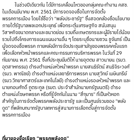
ในช่วงปีเดียวกัน ได้มีการเคลื่อนไหวของกลุ่มคณะทำงาน คสช.
ในเดือนมีนาคม พ.ศ. 2561 มีการจดจองชื่อในการจัดตั้ง
พรรคการเมือง โดยใช้ชื่อว่า “พลังประชารัฐ” ซึ่งสอดคล้องชื่อนโยบาย
ภายใต้รัฐบาลพลเอกประยุทธ์ เพื่อกระตุ้นเศรษฐกิจ สนับสนุน
วิสาหกิจขนาดกลางและขนาดย่อม รวมถึงเกษตรกรและผู้มีรายได้น้อย
รวมไปถึงโครงการแผนแผนงานอื่น ๆ โดยระบุชื่อนายชวน ชูจันทร์ เป็น
ผู้จดจองชื่อพรรค ภายหลังมีการจัดประชุมสามัญของพรรคครั้งแรก
เพื่อเลือกหัวหน้าพรรคและคณะกรรมการบริหารพรรค ในวันที่ 29
กันยายน พ.ศ. 2561 ซึ่งที่ประชุมมีมติให้ นายอุตตม สาวนายน (รมว.
อุตสาหกรรม) ดำรงตำแหน่งหัวหน้าพรรค นายสนธิรัตน์ สนธิจิระวงศ์
(รมว. พาณิชย์) ดำรงตำแหน่งเลขาธิการพรรค นายสุวิทย์ เมษินทรีย์
(รมว.วิทยาศาสตร์และเทคโนโลยี) ดำรงตำแหน่งรองหัวหน้าพรรค และ
นายกอบศักดิ์ ภูตระกูล (รมต. ประจำสำนักนายกรัฐมนตรี) ดำรง
ตำแหน่งโฆษกพรรค หรือที่รู้จักกันในนาม “สี่กุมาร” ที่เป็นหัวหอก
สำคัญในการจัดตั้งพรรคพลังประชารัฐ และเป็นศูนย์รวมของ “พลัง
ดูด” ที่พลิกบทบาทรัฐบาลทหารสู่สนามการเลือกตั้งสู่การจัดตั้ง
พรรคการเมือง
ที่มาของชื่อเรียก “พรรคพลังดูด”