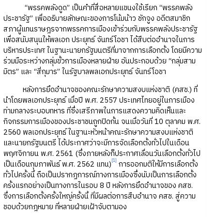
“พรรคพลังดูด” เป็นคำที่สื่อหลายแขนงใช้เรียก “พรรคพลัง
ประชารัฐ” เพื่ออธิบายลักษณะของการโน้มน้าว ชักจูง อดีตสมาชิก
สภาผู้แทนราษฎรจากพรรคการเมืองเข้าร่วมกับพรรคพลังประชารัฐ
เพื่อสนับสนุนให้พลเอก ประยุทธ์ จันทร์โอชา ได้สืบต่ออำนาจในการ
บริหารประเทศ ในฐานะนายกรัฐมนตรีที่มาจากการเลือกตั้ง โดยมีความ
ร่วมมือระหว่างกลุ่มขั้วการเมืองหลายฝ่าย อันประกอบด้วย “กลุ่มสาม
มิตร” และ “สี่กุมาร” ในรัฐบาลพลเอกประยุทธ์ จันทร์โอชา
หลังการยึดอำนาจของคณะรักษาความสงบแห่งชาติ (คสช.) ที่
นำโดยพลเอกประยุทธ์ เมื่อปี พ.ศ. 2557 ประเทศไทยอยู่ในการเมือง
ท่ามกลางระบอบทหาร ที่ซึ่งเสรีภาพในการแสดงความคิดเห็นและ
กิจกรรมการเมืองของประชาชนถูกปิดกั้น จนเมื่อวันที่ 10 ตุลาคม พ.ศ.
2560 พลเอกประยุทธ์ ในฐานะหัวหน้าคณะรักษาความสงบแห่งชาติ
และนายกรัฐมนตรี ได้ประกาศว่าจะมีการจัดเลือกตั้งทั่วไปในเดือน
พฤศจิกายน พ.ศ. 2561 (ซึ่งภายหลังก็ประกาศเลื่อนวันเลือกตั้งทั่วไป
[1]
เป็นเดือนกุมภาพันธ์ พ.ศ. 2562 แทน)
การออกมติให้มีการเลือกตั้ง
ทั่วไปครั้งนี้ ถือเป็นปรากฏการณ์ทางการเมืองซึ่งนับเป็นการเลือกตั้ง
ครั้งแรกอย่างเป็นทางการในรอบ 8 ปี หลังการยึดอำนาจของ คสช.
ซึ่งการเลือกตั้งครั้งใหญ่ครั้งนี้ ที่มีผลต่อการสืบอำนาจ คสช. สู่ความ
ชอบด้วยกฎหมาย ที่หลายฝ่ายเฝ้าจับตามอง