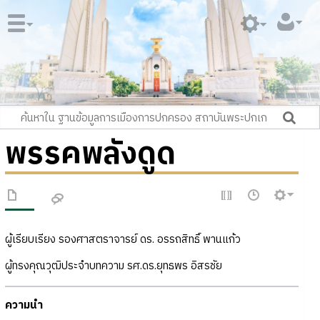
พรรคพลังดูด
ผู้เรียบเรียง รองศาสตราจารย์ ดร. อรรถสิทธิ์ พานแก้ว
ผู้ทรงคุณวุฒิประจำบทความ รศ.ดร.ยุทธพร อิสรชัย
ความนำ