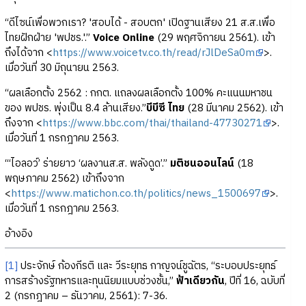
“ดีไซน์เพื่อพวกเรา? 'สอบได้ - สอบตก' เปิดฐานเสียง 21 ส.ส.เพื่อ
ไทยฝักฝ่าย 'พปชร.'.”
Voice Online
(29 พฤศจิกายน 2561). เข้า
ถึงได้จาก <
https://www.voicetv.co.th/read/rJlDeSa0m
>.
เมื่อวันที่ 30 มิถุนายน 2563.
“ผลเลือกตั้ง 2562 : กกต. แถลงผลเลือกตั้ง 100% คะแนนมหาชน
ของ พปชร. พุ่งเป็น 8.4 ล้านเสียง.”
บีบีซี ไทย
(28 มีนาคม 2562). เข้า
ถึงจาก <
https://www.bbc.com/thai/thailand-47730271
>.
เมื่อวันที่ 1 กรกฎาคม 2563.
“‘ไอลอว์’ ร่ายยาว ‘ผลงานส.ส. พลังดูด’.”
มติชนออนไลน์
(18
พฤษภาคม 2562) เข้าถึงจาก
<
https://www.matichon.co.th/politics/news_1500697
>.
เมื่อวันที่ 1 กรกฎาคม 2563.
อ้างอิง
[1]
ประจักษ์ ก้องกีรติ และ วีระยุทธ กาญจน์ชูฉัตร, “ระบอบประยุทธ์
การสร้างรัฐทหารและทุนนิยมแบบช่วงชั้น,”
ฟ้าเดียวกัน
, ปีที่ 16, ฉบับที่
2 (กรกฎาคม – ธันวาคม, 2561): 7-36.