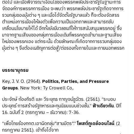
ต่อไป และเมื่อพิจารณาเงื่อนไขของพรรคพลังประชารัฐในฐานะการ
จัดองค์การพรรคการเมือง จะพบว่า พรรคพลังประชารัฐเกิดจากการ
รวมกลุ่มของมุ้งต่าง ๆ และเมื่อได้จัดตั้งรัฐบาลแล้ว ก็จะต้องจัดสรร
ตำแหน่งการเมืองให้ลงตัวเพื่อความเป็นเอกภาพและสามารถขับ
เคลื่อนนโยบายให้ได้ อีกทั้งยังมีมวลชนที่ให้การสนับสนุนพรรคอยู่ ซึ่ง
มาจากฐานเสียงของกลุ่มการเมืองเดิมที่พรรคดูดเข้ามาและฐานเสียง
ใหม่ของพรรคเอง แต่กระนั้น ด้วยลักษณะที่เกิดจากการรวมกลุ่มของ
มุ้งต่าง ๆ จึงต้องเผชิญการต่อสู้/ต่อรองทั้งภายในและภายนอกพรรค
บรรณานุกรม
Key, J. V. O. (2964).
Politics, Parties, and Pressure
Groups
. New York: Ty Crowell Co,.
ประจักษ์ ก้องกีรติ และ วีระยุทธ กาญจน์ชูฉัตร. (2561). “ระบอบ
ประยุทธ์ การสร้างรัฐทหารและทุนนิยมแบบช่วงชั้น.”
ฟ้าเดียวกัน
. ปีที่
16. ฉบับที่ 2 (กรกฎาคม – ธันวาคม): 7-36.
“เพื่อไทยร้องกกต.เอาผิดกลุ่ม"สามมิตร".”
โพสต์ทูเดย์ออนไลน์
(2
กรกฎาคม 2561). เข้าถึงได้จาก