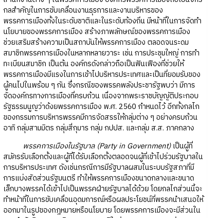
กลสำคัญในการขับเคลื่อนงานธุรการและงานบริหารของ
พรรคการเมืองทั้งในระดับชาติและในระดับท้องถิ่น มีหน้าที่ในการจัดทำ
นโยบายของพรรคการเมือง สร้างภาพลักษณ์ของพรรคการเมือง
ช่วยเสริมสร้างความเป็นสถาบันให้พรรคการเมือง ตลอดจนระดม
สมาชิกพรรคการเมืองในหลากหลายวาระ เช่น การประชุมใหญ่ การทำ
ทะเบียนสมาชิก เป็นต้น องค์กรดังกล่าวถือเป็นฟันเฟืองที่ช่วยให้
พรรคการเมืองมีแรงในการเข้าไปบริหารประเทศและเป็นที่ยอมรับของ
ผู้คนไปในพร้อม ๆ กัน ซึ่งกรณีของพรรคพลังประชารัฐพบว่า มีการ
จัดองค์กรทางการเมืองที่ครบถ้วน เนื่องจากพระราชบัญญัติประกอบ
รัฐธรรมนูญว่าด้งยพรรคการเมือง พ.ศ. 2560 กำหนดไว้ อีกทั้งกลไก
ของกรรมการบริหารพรรคมีการจัดสรรให้กลุ่มต่าง ๆ อย่างครบถ้วน
อาทิ กลุ่มสามมิตร กลุ่มสี่กุมาร กลุ่ม กปปส. และกลุ่ม ส.ส. ภาคกลาง
พรรคการเมืองในรัฐบาล (Party in Government)
เป็นผู้ที่
สมัครรับเลือกตั้งและผู้ที่ได้รับเลือกตั้งตลอดจนผู้ที่เข้าไปร่วมรัฐบาลใน
การบริหารประเทศ ดังเช่นกรณีการมีรัฐบาลผสมในระบบรัฐสภาที่มี
การแบ่งสัดส่วนรัฐมนตรี ทำให้พรรคการเมืองขนาดกลางและขนาด
เล็กบางพรรคได้เข้าไปเป็นพรรคฝ่ายรัฐบาลได้ด้วย โดยกลไกส่วนนี้จะ
ทำหน้าที่ในการขับเคลื่อนอุดมการณ์หรือผลประโยชน์ที่พรรคนำเสนอให้
ออกมาในรูปของกฎหมายหรือนโยบาย โดยพรรคการเมืองจะมีส่วนใน