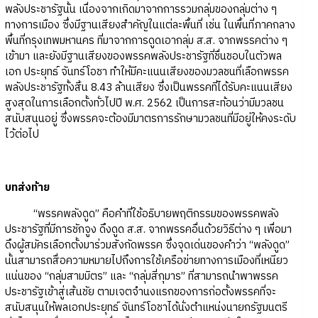
พลังประชารัฐนั้น เนื่องจากเกิดมาจากการรวมกลุ่มของกลุ่มต่าง ๆ
ทางการเมือง ซึ่งมีฐานเสียงสำคัญในแต่ละพื้นที่ เช่น ในพื้นที่ภาคกลาง
พื้นที่กรุงเทพมหานคร ที่มาจากการดูดเอากลุ่ม ส.ส. จากพรรคต่าง ๆ
เข้ามา และยังมีฐานเสียงของพรรคพลังประชารัฐที่ชื่นชอบในตัวพล
เอก ประยุทธ์ จันทร์โอชา ทำให้มีคะแนนเสียงของมวลชนที่เลือกพรรค
พลังประชารัฐทั้งสิ้น 8.43 ล้านเสียง ซึ่งเป็นพรรคที่ได้รับคะแนนเสียง
สูงสุดในการเลือกตั้งทั่วไปปี พ.ศ. 2562 เป็นการสะท้อนว่ามีมวลชน
สนับสนุนอยู่ ซึ่งพรรคจะต้องมีมาตรการรักษามวลชนที่มีอยู่ให้คงระดับ
ไว้ต่อไป
บทส่งท้าย
“พรรคพลังดูด” คือคำที่ใช้อธิบายพฤติกรรมของพรรคพลัง
ประชารัฐที่มีการชักจูง ดึงดูด ส.ส. จากพรรคอื่นด้วยวิธีต่าง ๆ เพื่อมา
ดึงผู้สมัครเลือกตั้งมาร่วมสังกัดพรรค ซึ่งจุดเด่นของคำว่า “พลังดูด”
นั้นสามารถสื่อความหมายไปถึงการใช้เครือข่ายทางการเมืองที่เหนียว
แน่นของ “กลุ่มสามมิตร” และ “กลุ่มสี่กุมาร” ที่สามารถนำพาพรรค
ประชารัฐเข้าสู่เส้นชัย ตามเจตจำนงแรกของการก่อตั้งพรรคที่จะ
สนับสนุนให้พลเอกประยุทธ์ จันทร์โอชาได้นั่งตำแหน่งนายกรัฐมนตรี