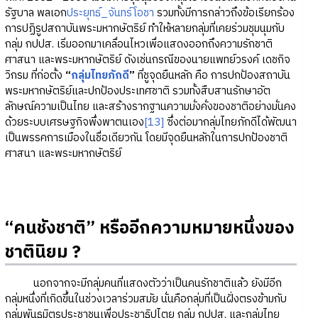
รัฐบาล พลเอก
ประยุทธ์_จันทร์โอชา
รวมทั้งมีการกล่าวถึงข้อเรียกร้อง
การปฏิรูปสถาบันพระมหากษัตริย์ ทำให้หลายกลุ่มที่เคยร่วมชุมนุมกับ
กลุ่ม กปปส. เริ่มออกมาเคลื่อนไหวเพื่อแสดงออกถึงความรักชาติ
ศาสนา และพระมหากษัตริย์ ดังเช่นกรณีของนายแพทย์วรงค์ เดชกิจ
วิกรม ที่ก่อตั้ง
“
กลุ่มไทยภักดี
”
ที่ชูจุดยืนหลัก คือ การปกป้องสถาบัน
พระมหากษัตริย์และปกป้องประเทศชาติ รวมทั้งสืบสานรักษาอัต
ลักษณ์ความเป็นไทย และสร้างรากฐานความมั่งคั่งของชาติอย่างมั่นคง
ด้วยระบบเศรษฐกิจพึ่งพาตนเอง
[13]
ซึ่งต่อมากลุ่มไทยภักดีได้พัฒนา
เป็นพรรคการเมืองในชื่อเดียวกัน โดยมีจุดยืนหลักในการปกป้องชาติ
ศาสนา และพระมหากษัตริย์
“คนชังชาติ” หรืออีกความหมายหนึ่งของ
ชาตินิยม ?
นอกจากจะมีกลุ่มคนที่แสดงตัวว่าเป็นคนรักชาติแล้ว ยังมีอีก
กลุ่มหนึ่งที่เกิดขึ้นในช่วงเวลาร่วมสมัย นั่นคือกลุ่มที่เป็นฝั่งตรงข้ามกับ
กลุ่มพันธมิตรประชาชนเพื่อประชาธิปไตย กลุ่ม กปปส. และกลุ่มไทย