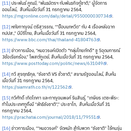
[11]
ประพันธ์ คูณมี, “พันธมิตรฯ กับพันธกิจกู้ชาติ,” ผู้จัดการ
ออนไลน์, สืบค้นเมื่อวันที่ 31 กรกฎาคม 2564,
https://mgronline.com/daily/detail/9550000030734
.
[12]
หทัยกาญจน์ ตรีสุวรรณ, ““ม็อบนกหวีด” กับ 4 เรื่องหลังฉาก
กปปส.,” บีบีซีไทย, สืบค้นเมื่อวันที่ 31 กรกฎาคม 2564,
https://www.bbc.com/thai/thailand-41804763
.
[13]
ข่าวการเมือง, “หมอวรงค์เปิดตัว "กลุ่มไทยภักดี" ชู 5อุดมการณ์
3ข้อเรียกร้อง,” โพสต์ทูเดย์, สืบค้นเมื่อวันที่ 31 กรกฎาคม 2564,
https://www.posttoday.com/politic/news/631049
.
[14]
ทวี สุรฤทธิกุล, “ชังชาติ VS ชั่วชาติ,” สยามรัฐออนไลน์, สืบค้น
เมื่อวันที่ 31 กรกฎาคม 2564,
https://siamrath.co.th/n/122562
.
[15]
ทวีศักดิ์ เกิดโภคา และกาญจนพงค์ รินสินธุ์, “เกษียร เตชะพีระ:
ทำไมประเทศกูถึงมี “ลัทธิชังชาติ”,” ประชาไท, สืบค้นเมื่อวันที่ 31
กรกฎาคม 2564,
https://prachatai.com/journal/2018/11/79551
.
[16]
ข่าวการเมือง, ““หมอวรงค์” จัดหนัก สู้กับพวก “ชังชาติ” ใช้คนรุ่น