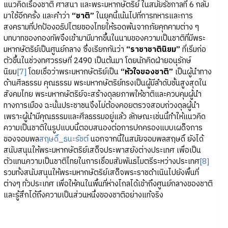
แนวคิดเรื่องชาติ ศาสนา และพระมหากษัตริย์ ในสมัยรัชกาลที่ 6 กลับ
มาใช้อีกครั้ง และคำว่า
“ชาติ”
ในยุคนี้เน้นไปที่การทหารและการ
สงครามที่ปกป้องอธิปไตยของไทยให้รอดพ้นจากภัยคุกคามต่าง ๆ
บทบาทของกองทัพจึงเข้ามามีมากขึ้นในนามของความเป็นชาติที่มีพระ
มหากษัตริย์เป็นศูนย์กลาง ซึ่งเรียกกันว่า
“ราชาชาตินิยม”
ที่เริ่มก่อ
ตัวขึ้นในช่วงทศวรรษที่ 2490 เป็นต้นมา โดยนักคิดฝ่ายอนุรักษ์
นิยม
[7]
โดยเชื่อว่าพระมหากษัตริย์เป็น
“หัวใจของชาติ”
เป็นผู้นำทาง
ด้านศีลธรรม คุณธรรม พระมหากษัตริย์ทรงเป็นผู้มีลำดับชั้นสูงสุดใน
สังคมไทย พระมหากษัตริย์จะสร้างดุลยภาพให้ชาติและควบคุมผู้นำ
ทางการเมือง ฉะนั้นประชาชนจึงไม่ต้องคอยตรวจสอบถ่วงดุลผู้นำ
เพราะผู้นำมีคุณธรรมและศีลธรรมอยู่แล้ว ลักษณะเช่นนี้ทำให้แนวคิด
ความเป็นชาติในรูปแบบนี้ตอบสนองต่อการปกครองแบบเผด็จการ
ของจอมพล
สฤษดิ์_ธนะรัชต์
นอกจากนี้ในสมัยจอมพลสฤษดิ์ ยังได้
สนับสนุนให้พระมหากษัตริย์เสด็จประพาสยังต่างประเทศ เพื่อเป็น
ตัวแทนความเป็นชาติไทยในการเชื่อมสัมพันธไมตรีระหว่างประเทศ
[8]
รวมทั้งสนับสนุนให้พระมหากษัตริย์เสด็จพระราชดำเนินไปยังพื้นที่
ต่างๆ ทั่วประเทศ เพื่อให้คนในพื้นที่ห่างไกลได้เข้าถึงศูนย์กลางของชาติ
และรู้สึกได้ถึงความเป็นส่วนหนึ่งของชาติอย่างแท้จริง