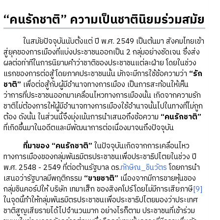
“คนรักชาติ” ความเป็นชาตินิยมร่วมสมัย
ในสมัยปัจจุบันนับตั้งแต่ ปี พ.ศ. 2549 เป็นต้นมา สังคมไทยเข้า
สู่ยุคของการเมืองที่แบ่งประชาชนออกเป็น 2 กลุ่มอย่างชัดเจน ซึ่งส่ง
ผลต่อท่าทีในการนิยามคำว่าชาติของประชาชนแต่ละฝ่าย โดยในช่วง
แรกของการต่อสู้โดยภาคประชาชนนั้น มักจะมีการใช้ข้อความว่า
“รัก
ชาติ”
เพื่อต่อสู้กับผู้มีอำนาจทางการเมือง เป็นการสะท้อนให้เห็น
ว่าการที่ประชาชนออกมาเคลื่อนไหวทางการเมืองนั้น เกิดจากความรัก
ชาติไม่ต้องการให้ผู้มีอำนาจทางการเมืองใช้อำนาจนั้นไปในทางที่ไม่ถูก
ต้อง ดังนั้น ในส่วนนี้จึงมุ่งเน้นการนำเสนอถึงข้อความ
“คนรักชาติ”
ที่เกิดขึ้นมาในอดีตและมีพัฒนาการต่อเนื่องมาจนถึงปัจจุบัน
ที่มาของ “คนรักชาติ”
ในปัจจุบันเกิดจากการเคลื่อนไหว
ทางการเมืองของกลุ่มพันธมิตรประชาชนเพื่อประชาธิปไตยในช่วง ปี
พ.ศ. 2548 - 2549 ที่ต่อต้านรัฐบาล ดร.
ทักษิณ_ชินวัตร
โดยการนำ
เสนอว่ารัฐบาลมีพฤติกรรม
“ขายชาติ”
เนื่องจากมีการขายหุ้นของ
กลุ่มชินคอร์ปให้ บริษัท เทมาเส็ก ของสิงคโปร์โดยไม่มีการเสียภาษี
[9]
ในจุดนี้ทำให้กลุ่มพันธมิตรประชาชนเพื่อประชาธิปไตยมองว่าประเทศ
ชาติสูญเสียรายได้ไปจำนวนมาก อย่างไรก็ตาม ประชาชนที่เข้าร่วม