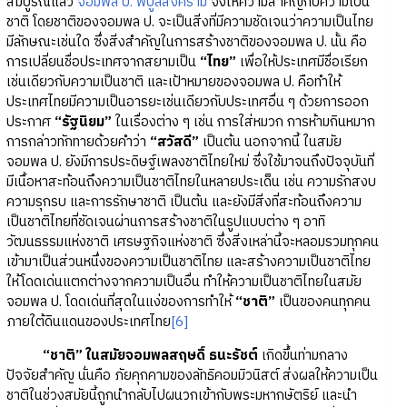
สมบูรณ์แล้ว
จอมพล ป. พิบูลสงคราม
จึงให้ความสำคัญกับความเป็น
ชาติ โดยชาติของจอมพล ป. จะเป็นสิ่งที่มีความชัดเจนว่าความเป็นไทย
มีลักษณะเช่นใด ซึ่งสิ่งสำคัญในการสร้างชาติของจอมพล ป. นั้น คือ
การเปลี่ยนชื่อประเทศจากสยามเป็น
“ไทย”
เพื่อให้ประเทศมีชื่อเรียก
เช่นเดียวกับความเป็นชาติ และเป้าหมายของจอมพล ป. คือทำให้
ประเทศไทยมีความเป็นอารยะเช่นเดียวกับประเทศอื่น ๆ ด้วยการออก
ประกาศ
“รัฐนิยม”
ในเรื่องต่าง ๆ เช่น การใส่หมวก การห้ามกินหมาก
การกล่าวทักทายด้วยคำว่า
“สวัสดี”
เป็นต้น นอกจากนี้ ในสมัย
จอมพล ป. ยังมีการประดิษฐ์เพลงชาติไทยใหม่ ซึ่งใช้มาจนถึงปัจจุบันที่
มีเนื้อหาสะท้อนถึงความเป็นชาติไทยในหลายประเด็น เช่น ความรักสงบ
ความรุกรบ และการรักษาชาติ เป็นต้น และยังมีสิ่งที่สะท้อนถึงความ
เป็นชาติไทยที่ชัดเจนผ่านการสร้างชาติในรูปแบบต่าง ๆ อาทิ
วัฒนธรรมแห่งชาติ เศรษฐกิจแห่งชาติ ซึ่งสิ่งเหล่านี้จะหลอมรวมทุกคน
เข้ามาเป็นส่วนหนึ่งของความเป็นชาติไทย และสร้างความเป็นชาติไทย
ให้โดดเด่นแตกต่างจากความเป็นอื่น ทำให้ความเป็นชาติไทยในสมัย
จอมพล ป. โดดเด่นที่สุดในแง่ของการทำให้
“ชาติ”
เป็นของคนทุกคน
ภายใต้ดินแดนของประเทศไทย
[6]
“ชาติ” ในสมัยจอมพลสฤษดิ์ ธนะรัชต์
เกิดขึ้นท่ามกลาง
ปัจจัยสำคัญ นั่นคือ ภัยคุกคามของลัทธิคอมมิวนิสต์ ส่งผลให้ความเป็น
ชาติในช่วงสมัยนี้ถูกนำกลับไปผนวกเข้ากับพระมหากษัตริย์ และนำ