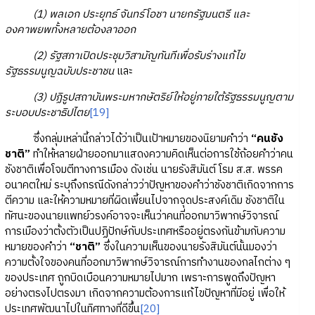
(1) พลเอก ประยุทธ์ จันทร์โอชา นายกรัฐมนตรี และ
องคาพยพทั้งหลายต้องลาออก
(2) รัฐสภาเปิดประชุมวิสามัญทันทีเพื่อรับร่างแก้ไข
รัฐธรรมนูญฉบับประชาชน
และ
(3) ปฏิรูปสถาบันพระมหากษัตริย์ให้อยู่ภายใต้รัฐธรรมนูญตาม
ระบอบประชาธิปไตย
[19]
ซึ่งกลุ่มเหล่านี้กล่าวได้ว่าเป็นเป้าหมายของนิยามคำว่า
“คนชัง
ชาติ”
ทำให้หลายฝ่ายออกมาแสดงความคิดเห็นต่อการใช้ถ้อยคำว่าคน
ชังชาติเพื่อโจมตีทางการเมือง ดังเช่น นายรังสิมันต์ โรม ส.ส. พรรค
อนาคตใหม่ ระบุถึงกรณีดังกล่าวว่าปัญหาของคำว่าชังชาติเกิดจากการ
ตีความ และให้ความหมายที่ผิดเพี้ยนไปจากจุดประสงค์เดิม ชังชาติใน
ทัศนะของนายแพทย์วรงค์อาจจะเห็นว่าคนที่ออกมาวิพากษ์วิจารณ์
การเมืองว่าตั้งตัวเป็นปฏิปักษ์กับประเทศหรืออยู่ตรงกันข้ามกับความ
หมายของคำว่า
“ชาติ”
ซึ่งในความเห็นของนายรังสิมันต์นั้นมองว่า
ความตั้งใจของคนที่ออกมาวิพากษ์วิจารณ์การทำงานของกลไกต่าง ๆ
ของประเทศ ถูกบิดเบือนความหมายไปมาก เพราะการพูดถึงปัญหา
อย่างตรงไปตรงมา เกิดจากความต้องการแก้ไขปัญหาที่มีอยู่ เพื่อให้
ประเทศพัฒนาไปในทิศทางที่ดีขึ้น
[20]