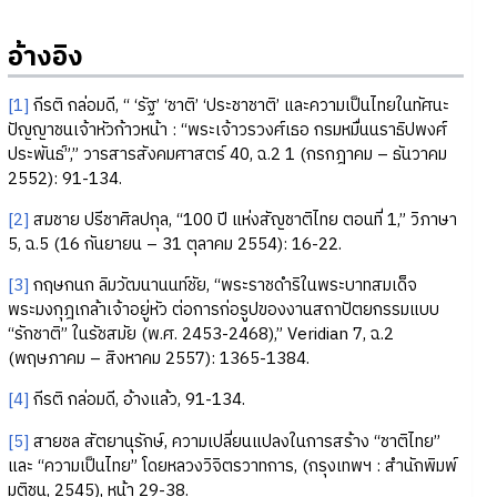
อ้างอิง
[1]
กีรติ กล่อมดี, “ ‘รัฐ’ ‘ชาติ’ ‘ประชาชาติ’ และความเป็นไทยในทัศนะ
ปัญญาชนเจ้าหัวก้าวหน้า : “พระเจ้าวรวงศ์เธอ กรมหมื่นนราธิปพงศ์
ประพันธ์”,” วารสารสังคมศาสตร์ 40, ฉ.2 1 (กรกฎาคม – ธันวาคม
2552): 91-134.
[2]
สมชาย ปรีชาศิลปกุล, “100 ปี แห่งสัญชาติไทย ตอนที่ 1,” วิภาษา
5, ฉ.5 (16 กันยายน – 31 ตุลาคม 2554): 16-22.
[3]
กฤษกนก ลิมวัฒนานนท์ชัย, “พระราชดำริในพระบาทสมเด็จ
พระมงกุฎเกล้าเจ้าอยู่หัว ต่อการก่อรูปของงานสถาปัตยกรรมแบบ
“รักชาติ” ในรัชสมัย (พ.ศ. 2453-2468),” Veridian 7, ฉ.2
(พฤษภาคม – สิงหาคม 2557): 1365-1384.
[4]
กีรติ กล่อมดี, อ้างแล้ว, 91-134.
[5]
สายชล สัตยานุรักษ์, ความเปลี่ยนแปลงในการสร้าง “ชาติไทย”
และ “ความเป็นไทย” โดยหลวงวิจิตรวาทการ, (กรุงเทพฯ : สำนักพิมพ์
มติชน, 2545), หน้า 29-38.