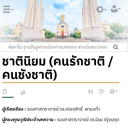
ชาตินิยม (คนรักชาติ /
คนชังชาติ)
ผู้เรียบเรียง :
รองศาสตราจารย์ ดร.อรรถสิทธิ์ พานแก้ว
ผู้ทรงคุณวุฒิประจำบทความ :
รองศาสตราจารย์ ดร.นิยม รัฐอมฤต