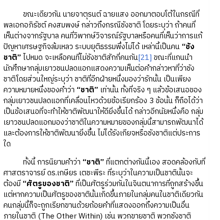
ขณะเดียวกัน นายจาตุรนต์ ฉายแสง ออกมาตอบโต้ในกรณีที่
พลเอกอภิรัชต์ คงสมพงษ์ กล่าวถึงกรณีชังชาติ โดยระบุว่า ถ้าคนที่
เห็นต่างจากรัฐบาล คนที่วิพากษ์วิจารณ์รัฐบาลหรือคนที่เห็นว่าการแก้
ปัญหาเศรษฐกิจล้มเหลว ระบบยุติธรรมพึ่งไม่ได้ เหล่านี้เป็นคน
“ชัง
ชาติ”
ไปหมด จะเหลือคนที่ไม่ชังชาติสักกี่คนกัน
[21]
ขณะที่แกนนำ
นักศึกษากลุ่มเยาวชนปลดแอกแสดงความเห็นต่อคำกล่าวหาที่ว่าชัง
ชาติโดยส่วนใหญ่ระบุว่า ชาติที่อีกฝ่ายหนึ่งมองว่ารักนั้น เป็นเพียง
ความหมายหนึ่งของคำว่า
“ชาติ”
เท่านั้น ทั้งที่จริง ๆ แล้วข้อเสนอของ
กลุ่มเยาวชนปลดแอกที่เคลื่อนไหวด้วยข้อเรียกร้อง 3 ข้อนั้น ก็ถือได้ว่า
เป็นข้อเสนอที่จะทำให้ชาติพัฒนาให้ดียิ่งขึ้นได้ กล่าวอีกนัยหนึ่งคือ กลุ่ม
เยาวชนปลดแอกมองว่าชาติในความหมายของกลุ่มนี้สามารถพัฒนาได้
และต้องการให้ชาติพัฒนายิ่งขึ้น ไม่ได้รังเกียจหรือชังชาติแต่ประการ
ใด
ทั้งนี้ การนิยามคำว่า
“ชาติ”
ที่แตกต่างกันนี้เอง สอดคล้องกับที่
ศาสตราจารย์ ดร.เกษียร เตชะพีระ ที่ระบุว่าในความเป็นชาตินั้นจะ
ต้องมี
“ศัตรูของชาติ”
ที่เป็นศัตรูร่วมกันในจินตนาการที่ถูกสร้างขึ้น
แต่หากความเป็นศัตรูของชาตินั้นเกิดขึ้นภายในกลุ่มคนในชาติเดียวกัน
คนกลุ่มนี้ก็จะถูกเรียกขานด้วยถ้อยคำที่แสดงออกถึงความเป็นอื่น
ภายในชาติ (The Other Within) เช่น พวกขายชาติ พวกชังชาติ