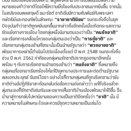
ต่อมาเมื่อถึงสมัยจอมพล ป. พิบูลสงคราม มีการเปลี่ยนแปลงความ
หมายของคำว่าชาติโดยให้มีความยึดโยงกับประชาชนมากยิ่งขึ้น จากนั้น
ในสมัยจอมพลสฤษดิ์ ธนะรัชต์ ชาติเริ่มมีความสัมพันธ์กับพระมหา
กษัตริย์และกองทัพในลักษณะ
“ราชาชาตินิยม”
จนกระทั่งถึงในยุค
ปัจจุบันคำว่าชาติถูกหยิบยกขึ้นมากล่าวถึงอีกครั้งเมื่อเกิดกระแสความ
ขัดแย้งทางการเมือง โดยกลุ่มหนึ่งนิยามตนเองว่าเป็น
“คนรักชาติ”
และเรียกการเคลื่อนไหวของกลุ่มตนเองว่าเป็น
“การกู้ชาติ”
และ
เรียกขานกลุ่มตรงข้ามที่ขณะนั้นเป็นฝ่ายรัฐบาลว่า
“พวกขายชาติ”
พัฒนาการเหล่านี้ดำเนินไปต่อเนื่องตั้งแต่ ปี พ.ศ. 2548 จนกระทั่งถึง
ช่วง ปี พ.ศ. 2562 ท่าทีของกลุ่มคนรักชาติปรากฏออกมาอีกครั้ง
พร้อม ๆ กับการเรียกขานฝ่ายตรงข้ามว่า
“คนชังชาติ”
ซึ่งหมายถึง
กลุ่มคนที่ออกมาเรียกร้องให้แก้ปัญหาบางประการและต่อต้านรัฐบาล
พลเอกประยุทธ์ จันทร์โอชา อย่างไรก็ตามกลุ่มคนที่ถูกเรียกขานว่าชัง
ชาติต่างมีปฏิกิริยาสะท้อนกลับต่อข้อความดังกล่าวว่า แท้ที่จริงแล้วก
ลุ่มตนเองก็รักชาติเช่นกันและอยากเห็นชาติบ้านเมืองพัฒนาให้ดีขึ้น จึง
นำมาสู่การกลับไปหานิยามของความเป็นชาติอีกครั้งว่า
“ชาติ”
นั้น มี
ความหมายในลักษณะใดและควรมีชุดความหมายเป็นเช่นใด