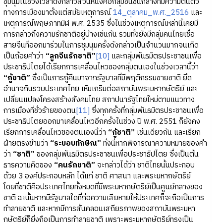
ชุมนุมในช่วงเวลาดังกล่าวส่วนหนึ่งคือกลุ่มชนชั้นกลางที่มีความตื่นตัว
ทางการเมืองมาตั้งแต่สมัยเหตุการณ์
14_ตุลาคม_พ.ศ._2516
และ
เหตุการณ์พฤษภาทมิฬ พ.ศ. 2535 ซึ่งในช่วงเหตุการณ์เหล่านี้เคยมี
การกล่าวถึงความรักชาติอยู่บ้างเช่นกัน รวมทั้งยังมีกลุ่มคนไทยเชื้อ
สายจีนที่ออกมาร่วมในการชุมนุมครั้งดังกล่าวเป็นจำนวนมากจนเกิด
เป็นถ้อยคำว่า
“ลูกจีนรักชาติ”
[10]
และกลุ่มพันธมิตรประชาชนเพื่อ
ประชาธิปไตยได้เรียกการเคลื่อนไหวของกลุ่มตนเองในช่วงเวลานี้ว่า
“กู้ชาติ”
ซึ่งเป็นการกู้คืนมาจากรัฐบาลที่มีพฤติกรรมขายชาติ ยึด
อำนาจกินรวบประเทศไทย เหิมเกริมต่อสถาบันพระมหากษัตริย์ และ
เปลี่ยนแปลงโครงสร้างสังคมไทย สถาปนารัฐไทยใหม่ตามแนวทาง
การเมืองที่ชั่วร้ายของตน
[11]
ซึ่งทุกครั้งที่กลุ่มพันธมิตรประชาชนเพื่อ
ประชาธิปไตยออกมาเคลื่อนไหวอีกครั้งในช่วง ปี พ.ศ. 2551 ก็ยังคง
เรียกการเคลื่อนไหวของตนเองนี้ว่า
“กู้ชาติ”
เช่นเดียวกัน และเรียก
ฝ่ายตรงข้ามว่า
“ระบอบทักษิณ”
ทั้งนี้หากพิจารณาความหมายของคำ
ว่า
“ชาติ”
ของกลุ่มพันธมิตรประชาชนเพื่อประชาธิปไตย ซึ่งเป็นต้น
ธารความคิดของ
“คนรักชาติ”
จะกล่าวได้ว่า ชาติไทยนั้นประกอบ
ด้วย 3 องค์ประกอบหลัก ได้แก่ ชาติ ศาสนา และพระมหากษัตริย์
โดยที่ชาติคือประเทศไทยทั้งหมดที่มีพระมหากษัตริย์เป็นศูนย์กลางของ
ชาติ ฉะนั้นหากมีรัฐบาลใดที่ก่อความเสียหายให้ประเทศก็จะถือเป็นการ
ทำลายชาติ และหากมีการสั่นคลอนเสถียรภาพของสถาบันพระมหา
กษัตริย์ก็ยิ่งถือเป็นการทำลายชาติ เพราะพระมหากษัตริย์ทรงเป็น