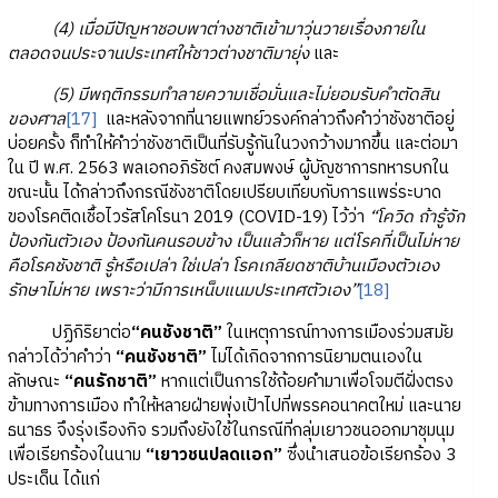
(4) เมื่อมีปัญหาชอบพาต่างชาติเข้ามาวุ่นวายเรื่องภายใน
ตลอดจนประจานประเทศให้ชาวต่างชาติมายุ่ง
และ
(5) มีพฤติกรรมทำลายความเชื่อมั่นและไม่ยอมรับคำตัดสิน
ของศาล
[17]
และหลังจากที่นายแพทย์วรงค์กล่าวถึงคำว่าชังชาติอยู่
บ่อยครั้ง ก็ทำให้คำว่าชังชาติเป็นที่รับรู้กันในวงกว้างมากขึ้น และต่อมา
ใน ปี พ.ศ. 2563 พลเอกอภิรัชต์ คงสมพงษ์ ผู้บัญชาการทหารบกใน
ขณะนั้น ได้กล่าวถึงกรณีชังชาติโดยเปรียบเทียบกับการแพร่ระบาด
ของโรคติดเชื้อไวรัสโคโรนา 2019 (COVID-19) ไว้ว่า
“โควิด ถ้ารู้จัก
ป้องกันตัวเอง ป้องกันคนรอบข้าง เป็นแล้วก็หาย แต่โรคที่เป็นไม่หาย
คือโรคชังชาติ รู้หรือเปล่า ใช่เปล่า โรคเกลียดชาติบ้านเมืองตัวเอง
รักษาไม่หาย เพราะว่ามีการเหน็บแนมประเทศตัวเอง”
[18]
ปฏิกิริยาต่อ
“คนชังชาติ”
ในเหตุการณ์ทางการเมืองร่วมสมัย
กล่าวได้ว่าคำว่า
“คนชังชาติ”
ไม่ได้เกิดจากการนิยามตนเองใน
ลักษณะ
“คนรักชาติ”
หากแต่เป็นการใช้ถ้อยคำมาเพื่อโจมตีฝั่งตรง
ข้ามทางการเมือง ทำให้หลายฝ่ายพุ่งเป้าไปที่พรรคอนาคตใหม่ และนาย
ธนาธร จึงรุ่งเรืองกิจ รวมถึงยังใช้ในกรณีที่กลุ่มเยาวชนออกมาชุมนุม
เพื่อเรียกร้องในนาม
“เยาวชนปลดแอก”
ซึ่งนำเสนอข้อเรียกร้อง 3
ประเด็น ได้แก่