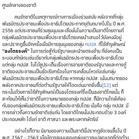
ศูนย์กลางของชาติ
คนรักชาติในเหตุการณ์ทางการเมืองร่วมสมัย หลังจากที่กลุ่ม
พันธมิตรประชาชนเพื่อประชาธิปไตยประกาศยุติบทบาทไปใน ปี พ.ศ.
2556 แต่ประชาชนที่ร่วมชุมนุมและเชื่อมั่นในความเป็นชาติไทยตามที่
กลุ่มพันธมิตรประชาชนเพื่อประชาธิปไตยเคยนำเสนอไว้ยังคงมีอยู่
และปรากฏขึ้นอีกครั้งเมื่อมีการชุมนุมของกลุ่ม
กปปส.
ที่ใช้สัญลักษณ์
“ธงไตรรงค์”
ในการต่อสู้กับรัฐบาลและฝ่ายตรงข้าม ที่ยังคงเป็น
ระบอบทักษิณเช่นเดียวกับกลุ่มพันธมิตรประชาชนเพื่อประชาธิปไตย
แต่กลุ่ม กปปส. ไม่ได้ชูประเด็นเรื่องการขายชาติของรัฐบาลและการกู้
ชาติของประชาชนเป็นข้อเรียกร้องในการเคลื่อนไหวดังเช่นกลุ่ม
พันธมิตรประชาชนเพื่อประชาธิปไตย หากกลุ่ม กปปส. เน้นบทบาทของ
พลังภาคประชาชนที่ต่อต้านรัฐบาลให้โดดเด่นมากยิ่งขึ้น
[12]
แต่
กระนั้นด้วยการใช้สัญลักษณ์เป็นธงไตรรงค์ซึ่งเป็นธงชาติไทยนั้น ก็
สะท้อนให้เห็นว่าชาติในความหมายของกลุ่ม กปปส. ก็มีความใกล้เคียง
กับของกลุ่มพันธมิตรประชาชนเพื่อประชาธิปไตย นั่นคือ กลุ่ม กปปส. มี
การกล่าวถึงความรักชาติเช่นกัน โดยชาติไทยนั้นประกอบด้วย 3 องค์
ประกอบหลัก ได้แก่ ชาติ ศาสนา และพระมหากษัตริย์
อย่างไรก็ตาม นิยามของความเป็นชาตินี้ปรากฏชัดเจนขึ้นใน ปี
พ.ศ. 2562 - 2563 เมื่อมีการชุมนุมของกลุ่มเยาวชนปลดแอกที่ต่อต้าน