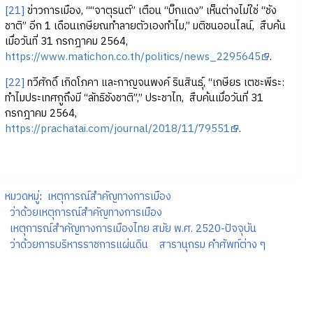
[21]
ข่าวการเมือง, ““จาตุรนต์” เตือน “บิ๊กแดง” เห็นต่างไม่ใช่ “ชัง
ชาติ” อีก 1 เดือนเกษียณทำลายตัวเองทำไม,” มติชนออนไลน์, สืบค้น
เมื่อวันที่ 31 กรกฎาคม 2564,
https://www.matichon.co.th/politics/news_2295645
.
[22]
ทวีศักดิ์ เกิดโภคา และกาญจนพงค์ รินสินธุ์, “เกษียร เตชะพีระ:
ทำไมประเทศกูถึงมี “ลัทธิชังชาติ”,” ประชาไท, สืบค้นเมื่อวันที่ 31
กรกฎาคม 2564,
https://prachatai.com/journal/2018/11/79551
.
หมวดหมู่
:
เหตุการณ์สำคัญทางการเมือง
ว่าด้วยเหตุการณ์สำคัญทางการเมือง
เหตุการณ์สำคัญทางการเมืองไทย สมัย พ.ศ. 2520-ปัจจุบัน
ว่าด้วยการบริหารราชการแผ่นดิน
สารานุกรม คำศัพท์ต่าง ๆ