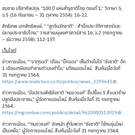
สมชาย ปรีชาศิลปกุล, “100 ปี แห่งสัญชาติไทย ตอนที่ 1,” วิภาษา 5,
ฉ.5 (16 กันยายน – 31 ตุลาคม 2554): 16-22.
สิทธิเทพ เอกสิทธิพงษ์, “ “ลูกจีนรักชาติ” : สำนึกประวัติศาสตร์และ
นิยามประชาธิปไตย,” วารสารมนุษยศาสตร์สาร 16, ฉ.2 (กรกฎาคม
– ธันวาคม 2558): 112-157.
เว็บไซต์
ข่าวการเมือง, ““จาตุรนต์” เตือน “บิ๊กแดง” เห็นต่างไม่ใช่ “ชังชาติ” อีก
1 เดือนเกษียณทำลายตัวเองทำไม,” มติชนออนไลน์, สืบค้นเมื่อวันที่
31 กรกฎาคม 2564,
https://www.matichon.co.th/politics/news_2295645
.
ข่าวการเมือง, “มือปราบลัทธิชังชาติ “หมอวรงค์” ชี้เปรี้ยง 5 สิ่งเลวร้าย
ปลูกฝังประชาชน,” ผู้จัดการออนไลน์, สืบค้นเมื่อวันที่ 31 กรกฎาคม
2564,
https://mgronline.com/politics/detail/9620000113029
.
ข่าวการเมือง, ““หมอวรงค์” จัดหนัก สู้กับพวก “ชังชาติ” ใช้คนรุ่นใหม่
เป็นเหยื่อ,” ผู้จัดการออนไลน์, สืบค้นเมื่อวันที่ 31 กรกฎาคม 2564,