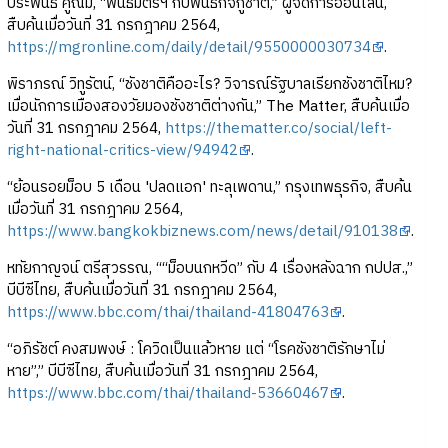
ประพันธ์ คูณมี, “พันธมิตรฯ กับพันธกิจกู้ชาติ,” ผู้จัดการออนไลน์,
สืบค้นเมื่อวันที่ 31 กรกฎาคม 2564,
https://mgronline.com/daily/detail/9550000030734
.
พิราภรณ์ วิทูรัตน์, “ชังชาติคืออะไร? วิจารณ์รัฐบาลเรียกชังชาติไหม?
เมื่อนักการเมืองสองวัยมองชังชาติต่างกัน,” The Matter, สืบค้นเมื่อ
วันที่ 31 กรกฎาคม 2564,
https://thematter.co/social/left-
right-national-critics-view/94942
.
“ย้อนรอยม็อบ 5 เดือน 'ปลดแอก' ทะลุเพดาน,” กรุงเทพธุรกิจ, สืบค้น
เมื่อวันที่ 31 กรกฎาคม 2564,
https://www.bangkokbiznews.com/news/detail/910138
.
หทัยกาญจน์ ตรีสุวรรณ, ““ม็อบนกหวีด” กับ 4 เรื่องหลังฉาก กปปส.,”
บีบีซีไทย, สืบค้นเมื่อวันที่ 31 กรกฎาคม 2564,
https://www.bbc.com/thai/thailand-41804763
.
“อภิรัชต์ คงสมพงษ์ : โควิดเป็นแล้วหาย แต่ “โรคชังชาติรักษาไม่
หาย”,” บีบีซีไทย, สืบค้นเมื่อวันที่ 31 กรกฎาคม 2564,
https://www.bbc.com/thai/thailand-53660467
.