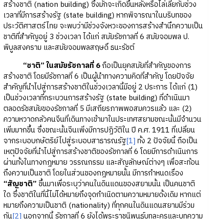
สร้างชาติ (nation building) ซึ่งมักจะเกิดขึ้นหลังหรือไล่เลี่ยกับช่วง
เวลาที่มีการสร้างรัฐ (state building) หากพิจารณาในบริบทของ
ประวัติศาสตร์ไทย จะพบว่ามีช่วงจังหวะของการสร้างสำนึกความเป็น
ชาติที่สำคัญอยู่ 3 ช่วงเวลา ได้แก่ สมัยรัชกาลที่ 6 สมัยจอมพล ป.
พิบูลสงคราม และสมัยจอมพลสฤษดิ์ ธนะรัชต์
“ชาติ” ในสมัยรัชกาลที่ 6
ถือเป็นยุคสมัยที่สำคัญของการ
สร้างชาติ โดยมีรัชกาลที่ 6 เป็นผู้นำทางความคิดที่สำคัญ โดยปัจจัย
สำคัญที่นำไปสู่การสร้างชาติในช่วงเวลานี้มีอยู่ 2 ประการ ได้แก่ (1)
เป็นช่วงเวลาที่กระบวนการสร้างรัฐ (state building) ที่ดำเนินมา
ตลอดรัชสมัยของรัชกาลที่ 5 มีเสถียรภาพพอสมควรแล้ว และ (2)
ความหวาดกลัวคนจีนที่เดินทางเข้ามาในประเทศสยามขณะนั้นมีจำนวน
เพิ่มมากขึ้น ซึ่งขณะนั้นจีนเพิ่งมีการปฏิวัติใน ปี ค.ศ. 1911 ที่เปลี่ยน
จากระบอบกษัตริย์ไปสู่ระบอบสาธารณรัฐ
[1]
ทั้ง 2 ปัจจัยนี้ ถือเป็น
เหตุปัจจัยที่นำไปสู่การสร้างชาติของรัชกาลที่ 6 โดยมีการดำเนินการ
ผ่านทั้งในทางกฎหมาย วรรณกรรม และสัญลักษณ์ต่างๆ เพื่อสะท้อน
ถึงความเป็นชาติ โดยในส่วนของกฎหมายนั้น มีการกำหนดเรื่อง
“สัญชาติ”
ขึ้นมาเพื่อระบุว่าคนในดินแดนของสยามนั้น เป็นคนชาติ
ใด ซึ่งชาติในที่นี้ไม่ได้หมายถึงจุดกำเนิดตามความหมายดั้งเดิม หากแต่
หมายถึงความเป็นชาติ (nationality)
ที่ทุกคนในดินแดนสยามมีร่วม
กัน
[2]
นอกจากนี้ รัชกาลที่ 6 ยังได้พระราชนิพนธ์บทละครและบทความ