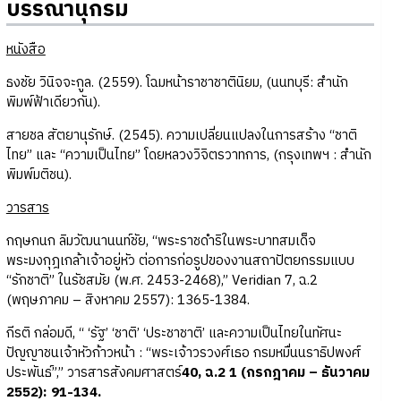
บรรณานุกรม
หนังสือ
ธงชัย วินิจจะกูล. (2559). โฉมหน้าราชาชาตินิยม, (นนทบุรี: สำนัก
พิมพ์ฟ้าเดียวกัน).
สายชล สัตยานุรักษ์. (2545). ความเปลี่ยนแปลงในการสร้าง “ชาติ
ไทย” และ “ความเป็นไทย” โดยหลวงวิจิตรวาทการ, (กรุงเทพฯ : สำนัก
พิมพ์มติชน).
วารสาร
กฤษกนก ลิมวัฒนานนท์ชัย, “พระราชดำริในพระบาทสมเด็จ
พระมงกุฎเกล้าเจ้าอยู่หัว ต่อการก่อรูปของงานสถาปัตยกรรมแบบ
“รักชาติ” ในรัชสมัย (พ.ศ. 2453-2468),” Veridian 7, ฉ.2
(พฤษภาคม – สิงหาคม 2557): 1365-1384.
กีรติ กล่อมดี, “ ‘รัฐ’ ‘ชาติ’ ‘ประชาชาติ’ และความเป็นไทยในทัศนะ
ปัญญาชนเจ้าหัวก้าวหน้า : “พระเจ้าวรวงศ์เธอ กรมหมื่นนราธิปพงศ์
ประพันธ์”,” วารสารสังคมศาสตร์
40, ฉ.2 1 (กรกฎาคม – ธันวาคม
2552): 91-134.