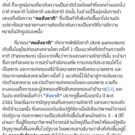
ภักดี ก็จะถูกนิยามเกี่ยวกับความเป็นชาติด้วยถ้อยคำที่แตกต่างออกไป
อาทิ ขายชาติ ไม่รักชาติ และชังชาติ ดังนั้น ในส่วนนี้จึงมุ่งเน้นการนำ
เสนอถึงข้อความ
“คนชังชาติ”
ซึ่งเป็นคำที่เพิ่งเกิดขึ้นมาไม่นานนัก
แต่สะท้อนสายธารทางความคิดเกี่ยวกับความเป็นชาติที่อาจมีความ
หมายในอีกรูปแบบหนึ่ง
ที่มาของ
“คนชังชาติ”
เกิดจากลัทธิชังชาติ (Anti-patriotism)
เกิดขึ้นในยุโรปก่อนสงครามโลก ครั้งที่ 2 เป็นแนวคิดที่ต่อต้านความรัก
ชาติ (Patriotism) เนื่องจากเห็นว่าการแสดงความรักชาตินั้น จะนำมา
ซึ่งการทำสงคราม การสร้างกำลังกองทัพ การเกณฑ์ประชาชนให้ไป
เป็นทหาร และการปกครองที่นำโดยนายทหารหรือคณะนายทหาร และ
ต่อมาภายหลังสงครามโลก ครั้งที่ 2 แนวคิดนี้ได้นำมาสู่การเดินขบวน
ต่อต้านสงคราม และต่อต้านการปกครองโดยระบอบทหาร รวมถึง
ระบอบเผด็จการและผู้ปกครองที่คิดสืบทอดครอบงำอำนาจ
[14]
และ
ในประเทศไทยนั้นคำว่า
“
ชังชาติ
”
ปรากฏขึ้นครั้งแรกใน ปี พ.ศ.
2561 โดยเริ่มมาจากปัญญาชนที่แสดงความรักชาติ แสดงความจงรัก
ภักดีจำนวนหนึ่ง ที่แสดงออกในเชิงปฏิกิริยาเมื่อมีเสียงวิพากษ์วิจารณ์
ต่อรัฐบาล ต่อสภาพความเป็นจริงที่เกิดขึ้นในสังคมไทยช่วง 3 - 4 ปีที่
ผ่านมา ซึ่งผู้ที่ออกมาวิพากษ์วิจารณ์ส่วนใหญ่เป็นเจ้าหน้าที่ของรัฐหรือ
ปัญญาชนที่เห็นอกเห็นใจรัฐบาล โดยพวกเขาอธิบายว่าสิ่งที่เกิดขึ้นอยู่นี้