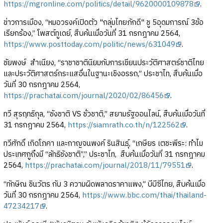
https://mgronline.com/politics/detail/9620000109878
.
ข่าวการเมือง, “หมอวรงค์เปิดตัว "กลุ่มไทยภักดี" ชู 5อุดมการณ์ 3ข้อ
เรียกร้อง,” โพสต์ทูเดย์, สืบค้นเมื่อวันที่ 31 กรกฎาคม 2564,
https://www.posttoday.com/politic/news/631049
.
ชัยพงษ์ สำเนียง, “ราชาชาตินิยมกับการเขียนประวัติศาสตร์ชาติไทย
และประวัติศาสตร์กระแสอื่นในฐานะเชิงอรรถ,” ประชาไท, สืบค้นเมื่อ
วันที่ 30 กรกฎาคม 2564,
https://prachatai.com/journal/2020/02/86456
.
ทวี สุรฤทธิกุล, “ชังชาติ VS ชั่วชาติ,” สยามรัฐออนไลน์, สืบค้นเมื่อวันที่
31 กรกฎาคม 2564,
https://siamrath.co.th/n/122562
.
ทวีศักดิ์ เกิดโภคา และกาญจนพงค์ รินสินธุ์, “เกษียร เตชะพีระ: ทำไม
ประเทศกูถึงมี “ลัทธิชังชาติ”,” ประชาไท, สืบค้นเมื่อวันที่ 31 กรกฎาคม
2564,
https://prachatai.com/journal/2018/11/79551
.
“ทักษิณ ชินวัตร กับ 3 ความผิดพลาดราคาแพง,” บีบีซีไทย, สืบค้นเมื่อ
วันที่ 30 กรกฎาคม 2564,
https://www.bbc.com/thai/thailand-
47234217
.