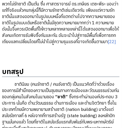
พวกไม่รักชาติ เป็นต้น ซึ่ง ศาสตราจารย์ ดร.เกษียร เตชะพีระ มองว่า
แท้ที่จริงแล้วคนกลุ่มนี้ก็มีความรักชาติเช่นเดียวกัน เพียงแต่ความรัก
ชาตินั้นแสดงออกมาในรูปแบบหนึ่งที่แตกต่างไปจากความหมายของ
ชาติในรูปแบบเดิมหรือชาตินั้นมีชุดความหมายมากกว่า 1 ความหมาย
ดังนั้นจึงควรเปิดพื้นที่ให้ความหลากหลายเหล่านี้ได้แสดงออกมาเพื่อให้
สังคมเกิดการรับฟังซึ่งกันและกัน อันจะนำไปสู่การมีพื้นที่เพื่อการถก
เถียงแลกเปลี่ยนโดยที่ไม่นำไปสู่ความรุนแรงที่อาจเกิดขึ้นตามมา
[22]
บทสรุป
ชาตินิยม (คนรักชาติ / คนชังชาติ) เป็นแนวคิดที่ว่าด้วยเรื่อง
ของการมีสำนึกของความเป็นชุมชนทางการเมืองและวัฒนธรรมร่วมกัน
ของกลุ่มคนในสังคมในนามของ
“ชาติ”
ซึ่งกระทำผ่านองค์ประกอบ 3
ประการ นั่นคือ ด้านวัฒนธรรม ด้านการเมือง และด้านจิตวิทยา ซึ่งใน
ประเทศไทยมีความพยายามสร้างชาติ (nation building) มาตั้งแต่
สมัยรัชกาลที่ 6 หลังจากที่การสร้างรัฐ (state building) ลงหลักปัก
ฐานมั่นคงแล้ว โดยที่ชาติในสมัยเริ่มแรกสัมพันธ์กับพระมหากษัตริย์