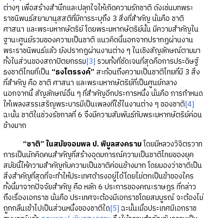
ต่างๆ เพื่อสร้างสำนึกและปลุกใจให้เกิดความรักชาติ ดังเช่นบทพระ
ราชนิพนธ์สยามานุสสติที่มีการระบุถึง 3 สิ่งที่สำคัญ นั่นคือ ชาติ
ศาสนา และพระมหากษัตริย์ โดยพระมหากษัตริย์นั้น มีความสำคัญใน
ฐานะศูนย์รวมของความเป็นชาติ แนวคิดนี้นอกจากปรากฏผ่านงาน
พระราชนิพนธ์แล้ว ยังปรากฏผ่านงานต่าง ๆ ในเชิงสัญลักษณ์ตามมา
ทั้งในส่วนของสถาปัตยกรรม
[3]
รวมทั้งที่ชัดเจนที่สุดคือการประดิษฐ์
ธงชาติไทยที่เป็น
“ธงไตรรงค์”
สะท้อนถึงความเป็นชาติไทยที่มี 3 สิ่ง
ที่สำคัญ คือ ชาติ ศาสนา และพระมหากษัตริย์ที่เป็นศูนย์กลาง
นอกจากนี้ สัญลักษณ์อื่น ๆ ที่สำคัญอีกประการหนึ่ง นั่นคือ การกำหนด
ให้เพลงสรรเสริญพระบารมีเป็นเพลงที่ใช้ในงานต่าง ๆ ของชาติ
[4]
ฉะนั้น ชาติในช่วงรัชกาลที่ 6 จึงมีความสัมพันธ์กับพระมหากษัตริย์ค่อน
ข้างมาก
“ชาติ” ในสมัยจอมพล ป. พิบูลสงคราม
โดยมีหลวงวิจิตรวาท
การเป็นนักคิดคนสำคัญที่สร้างอุดมการณ์ความเป็นชาติไทยของยุค
สมัยนี้ให้ความสำคัญกับความเป็นชาติค่อนข้างมาก โดยมองว่าชาติเป็น
สิ่งสำคัญที่สุดที่จะทำให้ประเทศดำรงอยู่ได้โดยไม่ตกเป็นข้าของใคร
ทั้งนี้มาจากปัจจัยสำคัญ คือ หลัก 6 ประการของคณะราษฎร ที่กล่าว
ถึงเรื่องเอกราช นั่นคือ ประเทศจะต้องมีเอกราชโดยสมบูรณ์ จะต้องไม่
ถูกกลืนเข้าไปเป็นส่วนหนึ่งของชาติใด
[5]
ฉะนั้นเมื่อประเทศมีเอกราช