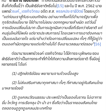
คือ
“การทำร้ายประเทศ”
ทำให้เกิดผลเสียต่อประเทศและตั้งคำต่อ
สิ่งที่เกิดขึ้นนี้ว่า เป็นลัทธิชังชาติหรือไม่
[15]
และใน ปี พ.ศ. 2562 นาย
แพทย์
วรงค์_เดชกิจวิกรม
อดีต ส.ส.
พรรคประชาธิปัตย์
โดยระบุว่า
“แต่ก่อนเราสู้กับระบอบทักษิณ อย่างมากก็แค่ได้อำนาจรัฐมาเพื่อ
ทุจริตเชิงนโยบาย ใช้อำนาจไม่ชอบ ออกกฎหมายล้างผิด แต่วันนี้
การเมืองเปลี่ยนไปมาก เป็นการปลูกฝังความเชื่อที่เรียกว่าชังชาติ แก่
คนรุ่นใหม่ที่มีพลัง แต่ขาดประสบการณ์ โดยเฉพาะการเอาฮ่องกงมา
เป็นแรงบันดาลใจ แต่มาอ้างว่าต้องการเปลี่ยนแปลง ทั้งๆ ที่ก็รู้อยู่ว่า
ตนเองทำผิดกฎหมายแต่แก้ต่างไม่ได้ จึงเอามวลชนมาต่อรอง”
[16]
ต่อมานายแพทย์วรงค์ เดชกิจวิกรม ได้มีการระบุลักษณะของ
ลัทธิชังชาติว่าเป็นการกระทำที่ทำให้เกิดความเสียหายต่อชาติ ซึ่งมีอยู่
หลายกรณี ได้แก่
(1) ปฏิกษัตริย์นิยม พยายามจาบจ้วงเบื้องสูง
(2) ไม่ส่งเสริมศาสนาทุกศาสนา ทั้งๆ ที่ศาสนาอยู่กับสังคมไทย
มาหลายร้อยปี
(3) ดูแคลนวัฒนธรรม ประเพณีว่าเป็นของโบราณ ไม่เอาการ
ยิ้ม ไหว้ครู การเรียกลุง ป้า น้า อา ซึ่งถือว่าเป็นรากของสังคมไทย
ตลอดจนดูถูกดูแคลนประเทศไทย