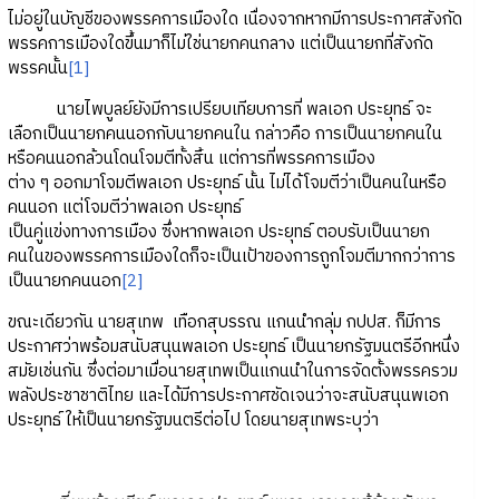
ไม่อยู่ในบัญชีของพรรคการเมืองใด เนื่องจากหากมีการประกาศสังกัด
พรรคการเมืองใดขึ้นมาก็ไม่ใช่นายกคนกลาง แต่เป็นนายกที่สังกัด
พรรคนั้น
[1]
นายไพบูลย์ยังมีการเปรียบเทียบการที่ พลเอก ประยุทธ์ จะ
เลือกเป็นนายกคนนอกกับนายกคนใน กล่าวคือ การเป็นนายกคนใน
หรือคนนอกล้วนโดนโจมตีทั้งสิ้น แต่การที่พรรคการเมือง
ต่าง ๆ ออกมาโจมตีพลเอก ประยุทธ์ นั้น ไม่ได้โจมตีว่าเป็นคนในหรือ
คนนอก แต่โจมตีว่าพลเอก ประยุทธ์
เป็นคู่แข่งทางการเมือง ซึ่งหากพลเอก ประยุทธ์ ตอบรับเป็นนายก
คนในของพรรคการเมืองใดก็จะเป็นเป้าของการถูกโจมตีมากกว่าการ
เป็นนายกคนนอก
[2]
ขณะเดียวกัน นายสุเทพ เทือกสุบรรณ แกนนำกลุ่ม กปปส. ก็มีการ
ประกาศว่าพร้อมสนับสนุนพลเอก ประยุทธ์ เป็นนายกรัฐมนตรีอีกหนึ่ง
สมัยเช่นกัน ซึ่งต่อมาเมื่อนายสุเทพเป็นแกนนำในการจัดตั้งพรรครวม
พลังประชาชาติไทย และได้มีการประกาศชัดเจนว่าจะสนับสนุนพเอก
ประยุทธ์ ให้เป็นนายกรัฐมนตรีต่อไป โดยนายสุเทพระบุว่า