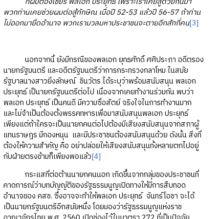
ที่ผมต้องเชียร์ พลเอก ประยุทธ์ เพราะเราเคยสู้ด้วยกันมา
พวกท่านเคยช่วยผมต่อสู้ทักษิณ เมื่อปี 52-53 แล้วปี 56-57 ถ้าท่าน
ไม่ออกมายึดอำนาจ พวกเรามวลมหาประชาชนจะตายอีกสักกี่คน
[3]
นอกจากนี้ ยังมีกรณีของพลเอก ยุทธศักดิ์ ศศิประภา อดีตรอง
นายกรัฐมนตรี และอดีตรัฐมนตรีว่าการกระทรวงกลาโหม ในสมัย
รัฐบาลนางสาวยิ่งลักษณ์ ชินวัตร ได้ระบุว่าพร้อมสนับสนุน พลเอก
ประยุทธ์ เป็นายกรัฐมนตรีต่อไป เนื่องจากเคยทำงานร่วมกัน พบว่า
พลเอก ประยุทธ์ เป็นคนดี มีความซื่อสัตย์ จริงใจในการทำงานมาก
และไม่จำเป็นต้องตั้งพรรคทหารเพื่อมาสนับสนุนพลเอก ประยุทธ์
เพียงแต่ถ้าใครจะเป็นนายกคนต่อไปต้องมีเสียงสนับสนุนจากสภาผู้
แทนราษฎร มีกองหนุน และมีประชาชนต้องสนับสนุนด้วย ดังนั้น สิ่งที่
ต้องให้ความสำคัญ คือ อย่าปล่อยให้เสียงสนับสนุนทั้งหลายตกไปอยู่
กับฝ่ายตรงข้ามก็เพียงพอแล้ว
[4]
กระแสที่ต่อต้านนายกคนนอก เกิดขึ้นจากกลุ่มของประชาชนที่
คาดการณ์ว่าบทบัญญัติของรัฐธรรมนูญเปิดทางให้มีการสืบทอด
อำนาจของ คสช. ซึ่งอาจจะทำให้พลเอก ประยุทธ์ จันทร์โอชา จะได้
เป็นนายกรัฐมนตรีอีกสมัยหนึ่ง โดยมองว่ารัฐธรรมนูญแห่งราช
อาณาจักรไทย พ.ศ. 2560 เปิดช่องไว้ในมาตรา 272 ที่เป็นปัจจัย