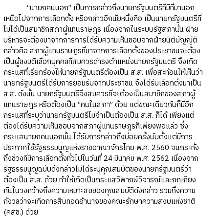
“นายกคนนอก” เป็นการกล่าวถึงนายกรัฐมนตรีที่มีที่มานอก
เหนือไปจากการเลือกตั้ง หรือกล่าวอีกนัยหนึ่งคือ เป็นนายกรัฐมนตรีที่
ไม่ได้เป็นสมาชิกสภาผู้แทนราษฎร เนื่องจากในระบบรัฐสภานั้น ฝ่าย
บริหารจะต้องมาจากการการได้รับความเห็นชอบจากฝ่ายนิติบัญญัติ
กล่าวคือ สภาผู้แทนราษฎรที่มาจากการเลือกตั้งของประชาชนจะต้อง
เป็นผู้ลงมติเลือกบุคคลที่สมควรดำรงตำแหน่งนายกรัฐมนตรี จึงเกิด
กระแสที่เรียกร้องให้นายกรัฐมนตรีต้องเป็น ส.ส. เพื่อสะท้อนให้เห็นว่า
นายกรัฐมนตรีได้รับการยอมรับจากประชาชน จึงได้รับเลือกตั้งมาเป็น
ส.ส. ดังนั้น นายกรัฐมนตรีจึงสมควรที่จะต้องเป็นสมาชิกของสภาผู้
แทนราษฎร หรือต้องเป็น “คนในสภา” ด้วย แต่ขณะเดียวกันก็มีอีก
กระแสที่ระบุว่านายกรัฐมนตรีไม่จำเป็นต้องเป็น ส.ส. ก็ได้ เพียงแต่
ต้องได้รับความเห็นชอบจากสภาผู้แทนราษฎรก็เพียงพอแล้ว ซึ่ง
กระแสนายกคนนอกนั้น ได้รับการกล่าวถึงบ่อยครั้งนับตั้งแต่มีการ
ประกาศใช้รัฐธรรมนูญแห่งราชอาณาจักรไทย พ.ศ. 2560 จนกระทั่ง
ถึงช่วงที่มีการเลือกตั้งทั่วไปในวันที่ 24 มีนาคม พ.ศ. 2562 เนื่องจาก
รัฐธรรมนูญฉบับดังกล่าวไม่ได้ระบุคุณสมบัติของนายกรัฐมนตรีว่า
ต้องเป็น ส.ส. ด้วย ทำให้เกิดเป็นกระแสวิพากษ์วิจารณ์และถกเถียง
กันในวงกว้างถึงความเหมาะสมของคุณสมบัติดังกล่าว รวมถึงความ
กังวลว่าจะเกิดการสืบทอดอำนาจของคณะรักษาความสงบแห่งชาติ
(คสช.) ด้วย