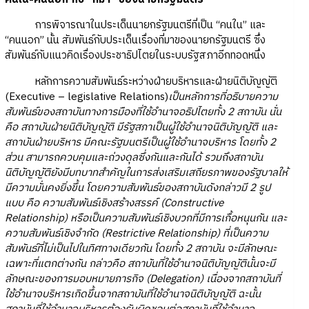
การพิจารณาในประเด็นนายกรัฐมนตรีที่เป็น “คนใน” และ
“คนนอก” นั้น สัมพันธ์กับประเด็นเรื่องที่มาของนายกรัฐมนตรี ซึ่ง
สัมพันธ์กับแนวคิดเรื่องประชาธิปไตยในระบบรัฐสภาอีกทอดหนึ่ง
หลักการความสัมพันธ์ระหว่างฝ่ายบริหารและฝ่ายนิติบัญญัติ
(Executive – legislative Relations)
เป็นหลักการที่อธิบายความ
สัมพันธ์ของสถาบันทางการมืองที่ใช้อำนาจอธิปไตยทั้ง 2 สถาบัน นั่น
คือ สถาบันฝ่ายนิติบัญญัติ มีรัฐสภาเป็นผู้ใช้อำนาจนิติบัญญัติ และ
สถาบันฝ่ายบริหาร มีคณะรัฐมนตรีเป็นผู้ใช้อำนาจบริหาร โดยทั้ง 2
ส่วน สามารถควบคุมและถ่วงดุลซึ่งกันและกันได้ รวมถึงสถาบัน
นิติบัญญัติยังมีบทบาทสำคัญในการส่งเสริมเสถียรภาพของรัฐบาลให้
มีความมั่นคงยิ่งขึ้น โดยความสัมพันธ์ของสถาบันดังกล่าวมี 2 รูป
แบบ คือ ความสัมพันธ์เชิงสร้างสรรค์ (Constructive
Relationship) หรือเป็นความสัมพันธ์เชิงบวกที่มีการเกื้อหนุนกัน และ
ความสัมพันธ์เชิงจำกัด (Restrictive Relationship) ที่เป็นความ
สัมพันธ์ที่ไม่เป็นไปในทิศทางเดียวกัน โดยทั้ง 2 สถาบัน จะมีลักษณะ
เฉพาะที่แตกต่างกัน กล่าวคือ สถาบันที่ใช้อำนาจนิติบัญญัตินั้นจะมี
ลักษณะของการมอบหมายภารกิจ (Delegation) เนื่องจากสถาบันที่
ใช้อำนาจบริหารเกิดขึ้นจากสถาบันที่ใช้อำนาจนิติบัญญัติ ฉะนั้น