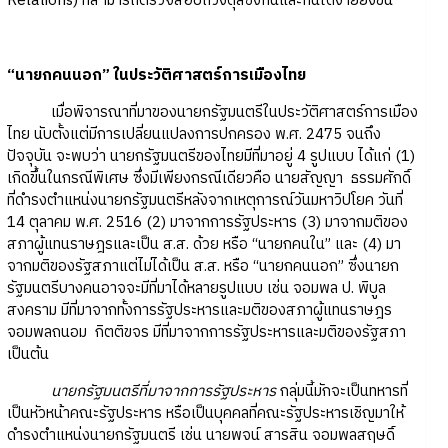
Relations) ที่สามารถตรวจสอบถ่วงดุลซึ่งกันและกันได้ง่ายยิ่งขึ้น
“นายกคนนอก” ในประวัติศาสตร์การเมืองไทย
เมื่อพิจารณาที่มาของนายกรัฐมนตรีในประวัติศาสตร์การเมือง
ไทย นับตั้งแต่มีการเปลี่ยนแปลงการปกครอง พ.ศ. 2475 จนถึง
ปัจจุบัน จะพบว่า นายกรัฐมนตรีของไทยมีที่มาอยู่ 4 รูปแบบ ได้แก่ (1)
เกิดขึ้นในกรณีพิเศษ ซึ่งมีเพียงกรณีเดียวคือ นายสัญญา ธรรมศักดิ์
ที่ดำรงตำแหน่งนายกรัฐมนตรีหลังจากเหตุการณ์วันมหาวิปโยค วันที่
14 ตุลาคม พ.ศ. 2516 (2) มาจากการรัฐประหาร (3) มาจากมติของ
สภาผู้แทนราษฎรและเป็น ส.ส. ด้วย หรือ “นายกคนใน” และ (4) มา
จากมติของรัฐสภาแต่ไม่ได้เป็น ส.ส. หรือ “นายกคนนอก” ซึ่งนายก
รัฐมนตรีบางคนอาจจะมีที่มาได้หลายรูปแบบ เช่น จอมพล ป. พิบูล
สงคราม มีที่มาจากทั้งการรัฐประหารและมติของสภาผู้แทนราษฎร
จอมพลถนอม กิตติขจร มีที่มาจากการรัฐประหารและมติของรัฐสภา
เป็นต้น
นายกรัฐมนตรีที่มาจากการรัฐประหาร
กลุ่มนี้มักจะเป็นทหารที่
เป็นหัวหน้าคณะรัฐประหาร หรือเป็นบุคคลที่คณะรัฐประหารเชิญมาให้
ดำรงตำแหน่งนายกรัฐมนตรี เช่น นายพจน์ สารสิน จอมพลสฤษดิ์