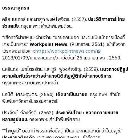
บรรณานุกรม
คริส เบเกอร์ และผาสุก พงษ์ไพจิตร. (2557).
ประวัติศาสตร์ไทย
ร่วมสมัย
. กรุงเทพฯ: สำนักพิมพ์มติชน.
“เช็กท่าทีฝ่ายหนุน-ฝ่ายต้าน “นายกคนนอก และผมเป็นนักการเมืองที่
เคยเป็นทหาร.”
Workpoint News
. (9 มกราคม 2561). เข้าถึงจาก
เวิร์คพอยท์นิวส์ <
https://workpointnews.com/
2018/01/09/นายกคนนอก/>. เมื่อวันที่ 25 เมษายน พ.ศ. 2563.
นครินทร์ เมฆไตรรัตน์ และภูริ ฟูวงศ์เจริญ. (2558).
แนวทางปฏิรูป
ความสัมพันธ์ระหว่างอำนาจนิติบัญญัติกับอำนาจบริหาร
.
กรุงเทพฯ: สถาบันพระปกเกล้า.
นรนิติ เศรษฐบุตร. (2554).
เกิดมาเป็นนายก
. กรุงเทพฯ: สำนัก
พิมพ์มหาวิทยาลัยธรรมศาสตร์.
ประจักษ์ ก้องกีรติ. (2562).
ประชาธิปไตย : หลากความหมาย
หลายรูปแบบ
. กรุงเทพฯ: สำนักพิมพ์ศยาม
““ไพบูลย์” ยอวาที พรรคเพื่อบิ๊กตู่ เป็นนายกคนนอกดีกว่าในบัญชี.”
ประชาชาติธุรกิจ
. (10 พฤษภาคม 2561). เข้าถึงจาก