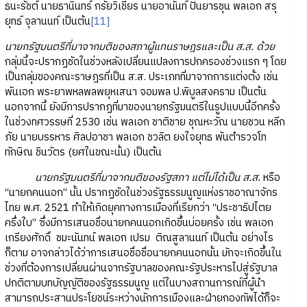
ธนะรัชต์ นายธานินทร์ กรัยวิเชียร นายอานันท์ ปันยารชุน พลเอก สรุ
ยุทธ์ จุลานนท์ เป็นต้น
[11]
นายกรัฐมนตรีที่มาจากมติของสภาผู้แทนราษฎรและเป็น ส.ส. ด้วย
กลุ่มนี้จะปรากฏชัดในช่วงหลังเปลี่ยนแปลงการปกครองช่วงแรก ๆ โดย
เป็นกลุ่มของคณะราษฎรที่เป็น ส.ส. ประเภทที่มาจากการแต่งตั้ง เช่น
พันเอก พระยาพหลพลพยุหเสนา จอมพล ป.พิบูลสงคราม เป็นต้น
นอกจากนี้ ยังมีการปรากฏที่มาของนายกรัฐมนตรีในรูปแบบนี้อีกครั้ง
ในช่วงทศวรรษที่ 2530 เช่น พลเอก ชาติชาย ชุณหะวัณ นายชวน หลีก
ภัย นายบรรหาร ศิลปอาชา พลเอก ชวลิต ยงใจยุทธ พันตำรวจโท
ทักษิณ ชินวัตร (ยศในขณะนั้น) เป็นต้น
นายกรัฐมนตรีที่มาจากมติของรัฐสภา แต่ไม่ได้เป็น ส.ส.
หรือ
“นายกคนนอก” นั้น ปรากฏชัดในช่วงรัฐธรรมนูญแห่งราชอาณาจักร
ไทย พ.ศ. 2521 ทำให้เกิดยุคทางการเมืองที่เรียกว่า “ประชาธิปไตย
ครึ่งใบ” ซึ่งมีการเสนอชื่อนายกคนนอกเกิดขึ้นบ่อยครั้ง เช่น พลเอก
เกรียงศักดิ์ ชมะนันทน์ พลเอก เปรม ติณสูลานนท์ เป็นต้น อย่างไร
ก็ตาม อาจกล่าวได้ว่าการเสนอชื่อชื่อนายกคนนอกนั้น มักจะเกิดขึ้นใน
ช่วงที่ต้องการเปลี่ยนผ่านจากรัฐบาลของคณะรัฐประหารไปสู่รัฐบาล
ปกติตามบทบัญญัติของรัฐธรรมนูญ แต่ในบางสถานการณ์ที่ผู้นำ
สามารถประสานประโยชน์ระหว่างนักการเมืองและฝ่ายกองทัพได้ก็จะ