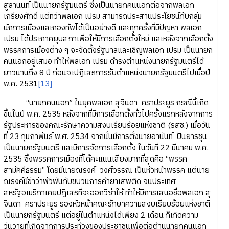
สูลานนท์ เป็นนายกรัฐมนตรี ซึ่งเป็นนายกคนนอกต่อจากพลเอก
เกรียงศักดิ์ แต่ทว่าพลเอก เปรม สามารถประสานประโยชน์กับกลุ่ม
นักการเมืองและกองทัพได้เป็นอย่างดี และทุกครั้งที่มีปัญหา พลเอก
เปรม ได้ประกาศยุบสภาเพื่อให้มีการเลือกตั้งใหม่ และหลังจากเลือกตั้ง
พรรคการเมืองต่าง ๆ จะจัดตั้งรัฐบาลและเชิญพลเอก เปรม เป็นนายก
คนนอกอยู่เสมอ ทำให้พลเอก เปรม ดำรงตำแหน่งนายกรัฐมนตรีได้
ยาวนานถึง 8 ปี ก่อนจะปฏิเสธการรับตำแหน่งนายกรัฐมนตรีไปเมื่อปี
พ.ศ. 2531
[13]
“นายกคนนอก” ในยุคพลเอก สุจินดา คราประยูร กรณีนี้เกิด
ขึ้นในปี พ.ศ. 2535 หลังจากที่มีการเลือกตั้งทั่วไปครั้งแรกหลังจากการ
รัฐประหารของคณะรักษาความสงบเรียบร้อยแห่งชาติ (รสช.) เมื่อวัน
ที่ 23 กุมภาพันธ์ พ.ศ. 2534 จากนั้นมีการตั้งนายอานันท์ ปันยารชุน
เป็นนายกรัฐมนตรี และมีการจัดการเลือกตั้ง ในวันที่ 22 มีนาคม พ.ศ.
2535 ซึ่งพรรคการเมืองที่ได้คะแนนเสียงมากที่สุดคือ “พรรค
สามัคคีธรรม” โดยมีนายณรงค์ วงศ์วรรณ เป็นหัวหน้าพรรค แต่นาย
ณรงค์มีข่าว่าพัวพันกับขบวนการค้ายาเสพติด จนประเทศ
สหรัฐอเมริกาเคยปฏิเสธที่จะออกวีซ่าให้ ทำให้มีการเสนอชื่อพลเอก สุ
จินดา คราประยูร รองหัวหน้าคณะรักษาความสงบเรียบร้อยแห่งชาติ
เป็นนายกรัฐมนตรี แต่อยู่ในตำแหน่งได้เพียง 2 เดือน ก็เกิดความ
วุ่นวายที่เกิดจากการประท้วงของประชาชนเพื่อต่อต้านนายกคนนอก