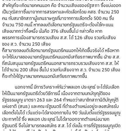
สำคัญที่จะเกิดนายกคนนอก คือ จำนวนเสียงของรัฐสภา ซึ่งแบ่งออก
เป็นวุฒิสภาซึ่งมาจากการสรรหาและคัดเลือกโดย คสช. จำนวน 250
คน กับสมาชิกสภาผู้แทนราษฎรที่มาจากการเลือกตั้ง 500 คน ซึ่ง
จำนวน 750 คนนี้ หากลงมติเลือกนายกรัฐมนตรีจะต้องใช้คะแนน
เสียงมากกว่ากึ่งหนึ่ง นั่นคือ 376 เสียงขึ้นไป กล่าวคือ หาก
พรรคการเมืองสามารถรวมเสียง ส.ส. ได้ 126 เสียง รวมกับเสียง
ของ ส.ว. จำนวน 250 เสียง
ก็สามารถลงมติเลือกนายกรัฐมนตรีคนนอกให้เกิดขึ้นจริงได้ หรือหาก
จะให้รับบาลของนายกรัฐมนตรีคนนอกมีเสถียรภาพมากขึ้น ฝ่าย ส.ส.
ที่สนับสนุนนายกรัฐมนตรีคนนอกสามารถรวบรวมเสียงจาก ส.ส. ให้
ได้จำนวน 200 เสียง ขึ้นไป รวมกับเสียงจาก ส.ว. จำนวน 250 เสียง
ก็จะทำให้รัฐบาลนายกคนนอกมีเสถียรภาพมากขึ้น
นอกจากนี้ มีการวิเคราะห์กันว่าพลเอก ประยุทธ์ จะได้รับเลือก
ให้เป็นนายกรัฐมนตรีด้วยวิธีการนี้ เนื่องจากตามบทบัญญัติของ
รัฐธรรมนูญ มาตรา 263 และ 264 กำหนดว่าสมาชิกสภานิติบัญญัติ
แห่งชาติ (สนช.) และคณะรัฐมนตรี ที่ดำรงตำแหน่งอยู่จะลงสมัครรับ
เลือกตั้งไม่ได้ เว้นแต่จะได้ลาออกภายใน 90 วันนับตั้งแต่รัฐธรรมนูญ
ประกาศใช้ ซึ่ง พลเอก ประยุทธ์ ไม่ได้ลาออกจากตำแหน่งนายก
รัฐมนตรี จึงไม่สามารถลงสมัคร ส.ส. ได้ ดังนั้น การที่รัฐธรรมนูญเปิด