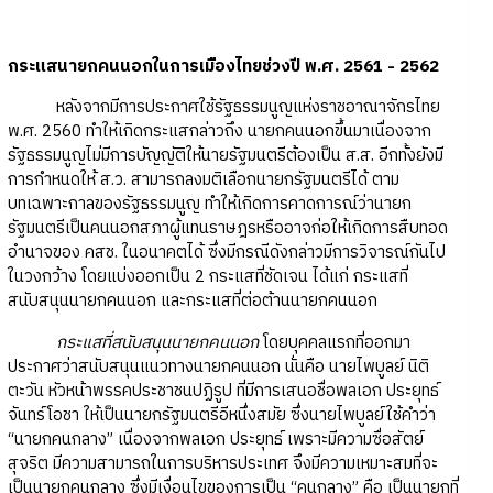
กระแสนายกคนนอกในการเมืองไทยช่วงปี พ.ศ. 2561 - 2562
หลังจากมีการประกาศใช้รัฐธรรมนูญแห่งราชอาณาจักรไทย
พ.ศ. 2560 ทำให้เกิดกระแสกล่าวถึง นายกคนนอกขึ้นมาเนื่องจาก
รัฐธรรมนูญไม่มีการบัญญัติให้นายรัฐมนตรีต้องเป็น ส.ส. อีกทั้งยังมี
การกำหนดให้ ส.ว. สามารถลงมติเลือกนายกรัฐมนตรีได้ ตาม
บทเฉพาะกาลของรัฐธรรมนูญ ทำให้เกิดการคาดการณ์ว่านายก
รัฐมนตรีเป็นคนนอกสภาผู้แทนราษฎรหรืออาจก่อให้เกิดการสืบทอด
อำนาจของ คสช. ในอนาคตได้ ซึ่งมีกรณีดังกล่าวมีการวิจารณ์กันไป
ในวงกว้าง โดยแบ่งออกเป็น 2 กระแสที่ชัดเจน ได้แก่ กระแสที่
สนับสนุนนายกคนนอก และกระแสที่ต่อต้านนายกคนนอก
กระแสที่สนับสนุนนายกคนนอก
โดยบุคคลแรกที่ออกมา
ประกาศว่าสนับสนุนแนวทางนายกคนนอก นั่นคือ นายไพบูลย์ นิติ
ตะวัน หัวหน้าพรรคประชาชนปฏิรูป ที่มีการเสนอชื่อพลเอก ประยุทธ์
จันทร์โอชา ให้เป็นนายกรัฐมนตรีอีหนึ่งสมัย ซึ่งนายไพบูลย์ใช้คำว่า
“นายกคนกลาง” เนื่องจากพลเอก ประยุทธ์ เพราะมีความซื่อสัตย์
สุจริต มีความสามารถในการบริหารประเทศ จึงมีความเหมาะสมที่จะ
เป็นนายกคนกลาง ซึ่งมีเงื่อนไขของการเป็น “คนกลาง” คือ เป็นนายกที่