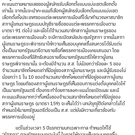
คะแนนตามหมายเลขของผู้สมัครรับเลือกตั้งแบบแบ่งเขตเลือกตั้ง
เท่านั้น จากนั้นจะนำคะแนนที่เลือกผู้สมัครรับเลือกตั้งแบบแบ่งเขต
เลือกตั้งทั้งประเทศของแต่ละพรรคการเมืองที่ได้มาคำนวณหาสมาชิก
สภาผู้แทนราษฎรแบบบัญชีรายชื่อของแต่ละพรรคการเมืองตาม
มาตรา 91 ต่อไป และเมื่อได้จำนวนสมาชิกสภาผู้แทนราษฎรของ
แต่ละพรรคการเมืองแล้ว จะมีการเปิดสมัยประชุมรัฐสภา จากนั้นสภา
ผู้แทนราษฎรจะพิจารณาให้ความเห็นชอบบุคคลซึ่งสมควรได้รับแต่ง
ตั้งเป็นนายกรัฐมนตรีตามรายชื่อที่พรรคการเมืองเคยเสนอมา โดย
พรรคการเมืองที่มีสิทธิเสนอรายชื่อนายกรัฐมนตรีให้สภาผู้แทน
ราษฎรพิจารณานั้น จะต้องมีจำนวน ส.ส. ไม่น้อยกว่าร้อยละ 5 ของ
จำนวนสมาชิกทั้งหมดเท่าที่มีอยู่ของสภาผู้แทนราษฎร และมีผู้รับรองไม่
น้อยกว่า 1 ใน 10 ของจำนวนสมาชิกทั้งหมดเท่าที่มีอยู่ของสภาผู้แทน
ราษฎร โดยมติของสภาผู้แทนราษฎรที่เห็นชอบการแต่งตั้งบุคคลใดให้
เป็นนายกรัฐมนตรี ต้องกระทำโดยการลงคะแนนโดยเปิดเผย และมี
คะแนนเสียงมากกว่ากึ่งหนึ่งของจำนวนสมาชิกทั้งหมดเท่าที่มีอยู่ของ
สภาผู้แทนราษฎร (มาตรา 159) จะเห็นได้ว่า บทบัญญัติดังกล่าวไม่ได้
กำหนดให้นายกรัฐมนตรีต้องเป็น ส.ส. แต่ยังมีความเกี่ยวข้องกับ
พรรคการเมืองอยู่
แต่ในช่วงเวลา 5 ปีแรกตามบทเฉพาะกาล กำหนดให้ใช้
“รัฐสภา” ตามรัฐธรรมนูญฉบับนี้ ในการให้ความเห็นชอบบุคคลซึ่ง