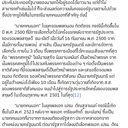
ประคับประคองรัฐบาลของนายกให้อยู่รอดได้ยาวนาน แต่ถ้าไม่
สามารถทำเช่นนั้นได้ ก็จะส่งผลต่อความมั่นคงของรัฐบาลตามไปด้วย
ซึ่งปรากฏให้เห็นในกรณีนายกคนนอกที่สำคัญ ดังนี้
“นายกคนนอก” ในยุคจอมพลถนอม กิตติขจร กรณีนี้เกิดขึ้นใน
ปี พ.ศ. 2500 ที่มีการเลือกตั้งทั่วไปครั้งแรกหลังจากการรัฐประหาร
ของจอมพลสฤษดิ์ ธนะรัชต์ เมื่อวันที่ 16 กันยายน พ.ศ. 2500 จาก
นั้นมีการตั้งนายพจน์ สารสิน เป็นนายกรัฐมนตรี และมีการจัดการ
เลือกตั้ง ภายใน 3 เดือน ซึ่งพรรคการเมืองที่ได้คะแนนเสียงมากที่สุด
คือ “พรรคสหภูมิ” โยมีนายสุกิจ นิมมานเหมินท์ เป็นหัวหน้าพรรค จาก
นั้นพรรคสหภูมิได้ไปรวมกับพรรคการเมืองต่าง ๆ ก่อตั้งเป็นพรรค
ชาติสังคม ที่มีจอมพลสฤษดิ์เป็นหัวหน้าพรรค และเสนอชื่อจอมพล
ถนอม กิตติขจร รองหัวหน้าพรรคชาติสังคม เป็นนายกรัฐมนตรี แต่
อยู่ในตำแหน่งได้เพียง 10 เดือน ก็เกิดความวุ่นวายที่เกิดจาก ส.ส.
ของพรรคชาติสังคมเอง จนนำไปสู่การรัฐประหารอีกครั้งของจอมพล
สฤษดิ์ ในเดือนตุลาคม พ.ศ. 2501 ในที่สุด
[12]
“นายกคนนอก” ในยุคพลเอก เปรม ติณสูลานนท์ กรณีนี้เกิด
ขึ้นในปี พ.ศ. 2523 หลังจาก พลเอก เกรียงศักดิ์ ชมะนันทน์ ซึ่งเป็น
นายกคนนอกที่มาจากการลงมติของรัฐสภา ประกาศลาออกจาก
ตำแหน่งนายกรัฐมนตรี ต่อมารัฐสภาได้ลงมติเลือกพลเอก เปรม ติณ