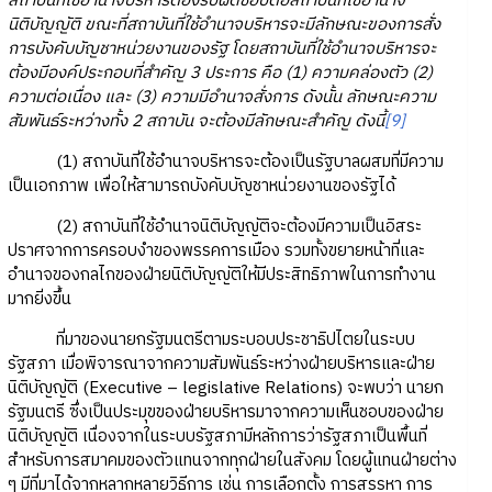
สถาบันที่ใช้อำนาจบริหารต้องรับผิดชอบต่อสถาบันที่ใช้อำนาจ
นิติบัญญัติ ขณะที่สถาบันที่ใช้อำนาจบริหารจะมีลักษณะของการสั่ง
การบังคับบัญชาหน่วยงานของรัฐ โดยสถาบันที่ใช้อำนาจบริหารจะ
ต้องมีองค์ประกอบที่สำคัญ 3 ประการ คือ (1) ความคล่องตัว (2)
ความต่อเนื่อง และ (3) ความมีอำนาจสั่งการ ดังนั้น ลักษณะความ
สัมพันธ์ระหว่างทั้ง 2 สถาบัน จะต้องมีลักษณะสำคัญ ดังนี้
[9]
(1) สถาบันที่ใช้อำนาจบริหารจะต้องเป็นรัฐบาลผสมที่มีความ
เป็นเอกภาพ เพื่อให้สามารถบังคับบัญชาหน่วยงานของรัฐได้
(2) สถาบันที่ใช้อำนาจนิติบัญญัติจะต้องมีความเป็นอิสระ
ปราศจากการครอบงำของพรรคการเมือง รวมทั้งขยายหน้าที่และ
อำนาจของกลไกของฝ่ายนิติบัญญัติให้มีประสิทธิภาพในการทำงาน
มากยิ่งขึ้น
ที่มาของนายกรัฐมนตรีตามระบอบประชาธิปไตยในระบบ
รัฐสภา เมื่อพิจารณาจากความสัมพันธ์ระหว่างฝ่ายบริหารและฝ่าย
นิติบัญญัติ (Executive – legislative Relations) จะพบว่า นายก
รัฐมนตรี ซึ่งเป็นประมุขของฝ่ายบริหารมาจากความเห็นชอบของฝ่าย
นิติบัญญัติ เนื่องจากในระบบรัฐสภามีหลักการว่ารัฐสภาเป็นพื้นที่
สำหรับการสมาคมของตัวแทนจากทุกฝ่ายในสังคม โดยผู้แทนฝ่ายต่าง
ๆ มีที่มาได้จากหลากหลายวิธีการ เช่น การเลือกตั้ง การสรรหา การ