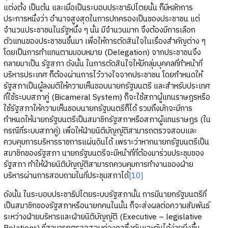
แต่งตั้ง เป็นต้น และเมื่อเป็นระบอบประชาธิปไตยนั้น ก็มีหลักการ
ประการหนึ่งว่า อำนาจสูงสุดในการปกครองเป็นของประชาชน แต่
จำนวนประชาชนในรัฐหนึ่ง ๆ นั้น มีจำนวนมาก จึงต้องมีการเลือก
ตัวแทนของประชาชนขึ้นมา เพื่อให้การตัดสินใจในเรื่องสำคัญต่าง ๆ
โดยเป็นการทำแทนตามมอบหมาย (Delegation) จากประชาชนจึง
กลายมาเป็น รัฐสภา ดังนั้น ในการตัดสินใจให้มีกลุ่มบุคคลที่ทำหน้าที่
บริหารประเทศ ก็ต้องผ่านการไว้วางใจจากประชาชน โดยกำหนดให้
รัฐสภาเป็นผู้ลงมติให้ความเห็นชอบนายกรัฐมนตรี และสำหรับประเทศ
ที่ใช้ระบบสภาคู่ (Bicameral System) ก็จะใช้สภาผู้แทนราษฎรหรือ
ใช้รัฐสภาให้ความเห็นชอบนายกรัฐมนตรีก็ได้ รวมถึงมักจะมีการ
กำหนดให้นายกรัฐมนตรีเป็นสมาชิกรัฐสภาหรือสภาผู้แทนราษฎร (ใน
กรณีที่ระบบสภาคู่) เพื่อให้ฝ่ายนิติบัญญัติสามารถตรวจสอบและ
ควบคุมการบริหารราชการแผ่นดินได้ เพราะว่าหากนายกรัฐมนตรีเป็น
สมาชิกของรัฐสภา นายกรัฐมนตรีจะมีหน้าที่ที่ต้องมาร่วมประชุมของ
รัฐสภา ทำให้ฝ่ายนิติบัญญัติสามารถควบคุมการทำงานของฝ่าย
บริหารผ่านการสอบถามในที่ประชุมสภาได้
[10]
ดังนั้น ในระบอบประชาธิปไตยระบบรัฐสภานั้น การมีนายกรัฐมนตรีที่
เป็นสมาชิกของรัฐสภาหรือนายกคนในนั้น ก็จะส่งผลต่อความสัมพันธ์
ระหว่างฝ่ายบริหารและฝ่ายนิติบัญญัติ (Executive – legislative