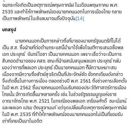
จนกระทั่งเกิดเป็นเหตุการณ์พฤษภาทมิฬ ในเดือนพฤษภาคม พ.ศ.
2535 และทำให้ภาพลักษณ์ของนายกคนนอกในการเมืองไทย กลาย
เป็นภาพลักษณ์ในเชิงลบมาจนถึงปัจจุบัน
[14]
บทสรุป
นายกคนนอกเป็นการกล่าวถึงที่มาของนายกรัฐมนตรีที่ไม่ได้
เป็น ส.ส. ซึ่งฝ่ายที่ต่อต้านกระแสนี้นำมาใช้เพื่อโจมตีการเสนอชื่อพล
เอก ประยุทธ์ จันทร์โอชา เป็นนายกคนนอก เพราะเชื่อว่าจะเป็นการ
สืบทอดอำนาจของ คสช. ขณะที่ฝ่ายสนับสนุนพลเอก ประยุทธ์ กลับ
มองว่าการที่พลเอก ประยุทธ์ เป็นนายกคนนอก ก็มีความเหมาะสม
เนื่องจากมีความซื่อสัตย์สุจริตเป็นที่ประจักษ์ชัด ข้อถกเถียงดังกล่าว
จึงเกิดขึ้นในทางการเมือง ตลอดช่วงปี พ.ศ. 2561 ถึงช่วงการเลือกตั้ง
ในปี พ.ศ. 2562 ซึ่งนายกคนนอกในบริบทของประวัติศาสตร์การเมือง
ไทยนั้น มีการเกิดขึ้นมาหลายครั้ง เช่น ในช่วงรัฐธรรมนูญแห่งราช
อาณาจักรไทย พ.ศ. 2521 ในกรณีของพลเอก เกรียงศักดิ์ ชมะนันทน์
และพลเอก เปรม ติณสูลานนท์ แต่จุดเปลี่ยนคือเหตุการณ์พฤษภาทมิฬ
ในปี พ.ศ. 2535 ที่ทำให้ภาพลักษณ์ของนายกคนนอกไม่เป็นที่ยอมรับ
เท่าที่เคยเป็นมาในอดีต