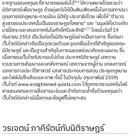
[6]
รากฐานของเหตุผล ที่สามารถยอมรับได้"
มีความหมายโดยรวมว่า
นิติศาสตร์เพื่อราษฎร ด้วยมุ่งหวังให้เป็นฟันเฟืองหนึ่งในการสถาปนา
อุดมการณ์กฎหมาย-การเมือง นิติรัฐ-ประชาธิปไตย เพื่อให้ “อำนาจ
สูงสุดของประเทศนั้นเป็นของราษฎรทั้งหลาย” และ “มนุษย์ทั้งปวงเกิด
[7]
มามีอิสระและเสมอภาคกันในศักดิ์ศรีและสิทธิ”
โดยนับวันที่ 19
กันยายน 2553 เป็นวันก่อตั้งนิติราษฎร์อย่างเป็นทางการ ซึ่งต่อมา
เว็บไซต์ดังกล่าวถือเป็นจุดรวมตัวและจุดเคลื่อนไหวที่สำคัญของคณะ
นิติราษฎร์ และเป็นฐานสำคัญในการเผยแพร่แนวคิดและผลงาน ซึ่ง
เนื้อหาของเว็บไซต์ประกอบไปด้วย ประกาศนิติราษฎร์ บทความ
รวบรวมการสัมมนาและบทสัมภาษณ์ บทความจากผู้อ่าน แถลงการณ์
เอกสารทางประวัติศาสตร์ เอกสารประกอบการสอน ประชุมกฎหมาย
และไฟล์บันทึกเสียงและภาพ ทั้งนี้ ในปัจจุบัน (กุมภาพันธ์ 2559)
เว็บไซต์ www.enlightened-jurists.com ได้ถูกกระทรวงเทคโนโลยี
สารสนเทศและการสื่อสารระงับและจำกัดการเข้าถึงด้วยเหตุผลว่า
เว็บไซต์ดังกล่าวมีเนื้อหาและข้อมูลที่ไม่เหมาะสม
วรเจตน์ ภาคีรัตน์กับนิติราษฎร์