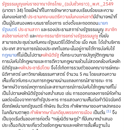
รัฐธรรมนูญแห่งราชอาณาจักรไทย_(ฉบับชั่วคราว)_พ.ศ._2549
(มาตรา 34) โดยมีหน้าที่ในการรักษาความสงบเรียบร้อยและความ
มั่นคงแห่งชาติ
ประธานคณะมนตรีความมั่นคงแห่งชาติ
มีอำนาจหน้าที่
เป็นผู้รับสนองพระบรมราชโองการ แต่งตั้งและถอดถอน
นายก
รัฐมนตรี
ประธานสภา
และรองประธานสภาร่างรัฐธรรมนูญ
สมาชิก
สมัชชาแห่งชาติ
และ
คณะกรรมาธิการยกร่างรัฐธรรมนูญ
ทั้งยัง
สามารถประชุมร่วมกับคณะรัฐมนตรีได้อีกด้วย เมื่อ คมช. ได้เข้าบริหาร
ประเทศ สถานการณ์ของประเทศในขณะนั้นอยู่ภายใต้การบังคับใช้
กฎหมาย
ที่ไม่เป็นไปตาม
หลักนิติรัฐ
ทั้งกระบวนการบัญญัติกฎหมาย
การบังคับใช้กฎหมายและการตีความกฎหมายล้วนไม่สอดคล้องกับหลัก
นิติรัฐและ
หลักประชาธิปไตย
จึงได้เกิดการรวมตัวของคณาจารย์คณะ
นิติศาสตร์ มหาวิทยาลัยธรรมศาสตร์ จำนวน 5 คน โดยแสดงความ
เห็นเกี่ยวกับกระบวนการกฎหมายผ่านแถลงการณ์สาธารณะ การ
วิพากษ์วิจารณ์เหตุการณ์และสถานการณ์การบังคับใช้กฎหมายที่ไม่
เป็นไปตามหลักนิติรัฐอย่างสม่ำเสมอ เช่น การออกแถลงการณ์คัดค้าน
ผลต่อเนื่องจากการทำรัฐประหาร การแสดงความเห็นต่อคำวินิจฉัยคดี
ยึดทรัพย์นายกรัฐมนตรี ทักษิณ ชินวัตร คำพิพากษาของศาลปกครอง
[1]
ในคดีมาบตาพุด
คำพิพากษาในคดียุบพรรคการเมือง
เป็นต้น
จึง
เป็นจุดเริ่มต้นของการก่อตั้ง "กลุ่มนิติราษฎร์" ที่มีบทบาทนำเสนอ
ประเด็นอภิปรายเกี่ยวด้วยข้อกฎหมายและหลักการขั้นพื้นฐานใน