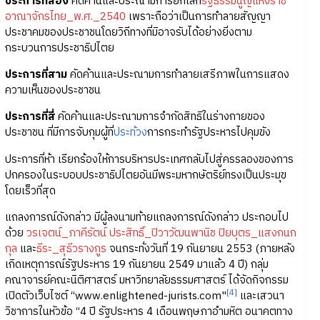
ประการที่สอง
คัดค้านและประณามการยกเลิก
รัฐธรรมนูญแห่งราช
อาณาจักรไทย_พ.ศ._2540
เพราะถือว่าเป็นการทำลายสัญญา
ประชาคมของประชาชนโดยวิถีทางที่มิอาจรับได้อย่างยิ่งตาม
กระบวนการประชาธิปไตย
ประการที่สาม
คัดค้านและประณามการทำลายเสรีภาพในการแสดง
ความเห็นของประชาชน
ประการที่สี่
คัดค้านและประณามการจำกัดสิทธิในร่างกายของ
ประชาชน ที่มีการจับกุมผู้ที่
ประท้วง
การกระทำรัฐประหารไปคุมขัง
ประการที่ห้า เรียกร้องให้การบริหารประเทศกลับไปสู่ครรลองของการ
ปกครองในระบอบประชาธิปไตยอันมีพระมหากษัตริย์ทรงเป็นประมุข
โดยเร็วที่สุด
แถลงการณ์ดังกล่าว มีผู้ลงนามท้ายแถลงการณ์ดังกล่าว ประกอบไป
ด้วย
วรเจตน์_ภาคีรัตน์
ประสิทธิ์_ปิวาวัฒนพานิช
ปิยบุตร_แสงกนก
กุล
และ
ธีระ_สุธีวรางกูร
จนกระทั่งวันที่ 19 กันยายน 2553 (ภายหลัง
เกิดเหตุการณ์รัฐประหาร 19 กันยายน 2549 มาแล้ว 4 ปี) กลุ่ม
คณาจารย์คณะนิติศาสตร์ มหาวิทยาลัยธรรมศาสตร์ ได้จัดกิจกรรม
[4]
เปิดตัวเว็บไซต์ “www.enlightened-jurists.com"
และเสวนา
วิชาการในหัวข้อ “4 ปี รัฐประหาร 4 เดือนพฤษภาอำมหิต อนาคตทาง