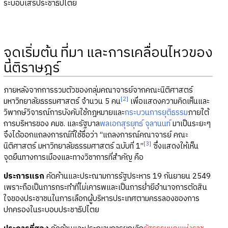
ระบอบเสรีประชาธิปไตย
จุดเริ่มต้น ที่มา และการเคลื่อนไหวของ
นิติราษฎร์
ภายหลังจากการรวมตัวของกลุ่มคณาจารย์จากคณะนิติศาสตร์
[2]
มหาวิทยาลัยธรรมศาสตร์ จำนวน 5 คน
เพื่อแสดงความคิดเห็นและ
วิพากษ์วิจารณ์การบังคับใช้กฎหมายและ
กระบวนการยุติธรรม
ภายใต้
การบริหารของ คมช. และรัฐบาล
พลเอกสุรยุทธ์ จุลานนท์
มาเป็นระยะๆ
จึงได้ออกแถลงการณ์ที่ใช้ชื่อว่า “แถลงการณ์คณาจารย์ คณะ
[3]
นิติศาสตร์ มหาวิทยาลัยธรรมศาสตร์ ฉบับที่ 1”
ซึ่งแสดงให้เห็น
จุดยืนทางการเมืองและทางวิชาการที่สำคัญ คือ
ประการแรก
คัดค้านและประณามการรัฐประหาร 19 กันยายน 2549
เพราะถือเป็นการกระทำที่ไม่เคารพและเป็นการย่ำยีอำนาจการตัดสิน
ใจของประชาชนในการเลือกผู้บริหารประเทศตามครรลองของการ
ปกครองในระบอบประชาธิปไตย