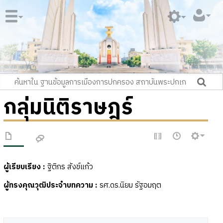
กลุ่มนิติราษฎร์
ผู้เรียบเรียง :
ฐิติกร สังข์แก้ว
ผู้ทรงคุณวุฒิประจำบทความ :
รศ.ดร.นิยม รัฐอมฤต