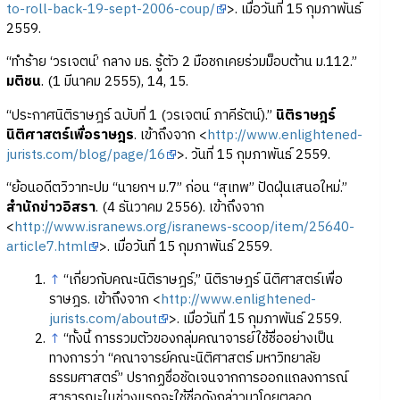
to-roll-back-19-sept-2006-coup/
>. เมื่อวันที่ 15 กุมภาพันธ์
2559.
“ทำร้าย ‘วรเจตน์’ กลาง มธ. รู้ตัว 2 มือชกเคยร่วมม็อบต้าน ม.112.”
มติชน
. (1 มีนาคม 2555), 14, 15.
“ประกาศนิติราษฎร์ ฉบับที่ 1 (วรเจตน์ ภาคีรัตน์).”
นิติราษฎร์
นิติศาสตร์เพื่อราษฎร
. เข้าถึงจาก <
http://www.enlightened-
jurists.com/blog/page/16
>. วันที่ 15 กุมภาพันธ์ 2559.
“ย้อนอดีตวิวาทะปม “นายกฯ ม.7” ก่อน “สุเทพ” ปัดฝุ่นเสนอใหม่.”
สำนักข่าวอิสรา
. (4 ธันวาคม 2556). เข้าถึงจาก
<
http://www.isranews.org/isranews-scoop/item/25640-
article7.html
>. เมื่อวันที่ 15 กุมภาพันธ์ 2559.
↑
“เกี่ยวกับคณะนิติราษฎร์,” นิติราษฎร์ นิติศาสตร์เพื่อ
ราษฎร. เข้าถึงจาก <
http://www.enlightened-
jurists.com/about
>. เมื่อวันที่ 15 กุมภาพันธ์ 2559.
↑
“ทั้งนี้ การรวมตัวของกลุ่มคณาจารย์ใช้ชื่ออย่างเป็น
ทางการว่า “คณาจารย์คณะนิติศาสตร์ มหาวิทยาลัย
ธรรมศาสตร์” ปรากฏชื่อชัดเจนจากการออกแถลงการณ์
สาธารณะในช่วงแรกจะใช้ชื่อดังกล่าวมาโดยตลอด