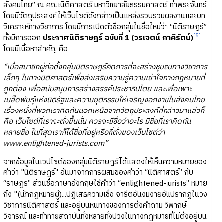
สังคมไทย” ณ คณะนิติศาสตร์ มหาวิทยาลัยธรรมศาสตร์ ท่าพระจันทร์
โดยมีวัตถุประสงค์ให้เว็บไซต์ดังกล่าวเป็นแหล่งรวบรวมผลงานและบท
วิเคราะห์ทางวิชาการ โดยมีการเปิดตัวชื่อกลุ่มในชื่อใหม่ว่า “นิติราษฎร์”
[5]
ทั้งมีการออก
ประกาศนิติราษฎร์ ฉบับที่ 1 (วรเจตน์ ภาคีรัตน์)
โดยมีเนื้อหาสำคัญ คือ
“เมื่อสมาชิกผู้ก่อตั้งกลุ่มนิติราษฎร์คิดการที่จะสร้างชุมชนทางวิชาการ
เล็กๆ ในทางนิติศาสตร์เพื่อส่งเสริมความรู้ความเข้าใจทางกฎหมายที่
ถูกต้อง เพื่อสนับสนุนการสร้างสรรค์ประชาธิปไตย และเพื่อเพาะ
เมล็ดพันธุ์แห่งนิติรัฐและความยุติธรรมให้เจริญงอกงามในสังคมไทย
เรื่องหนึ่งที่พวกเราคิดกันนอกเหนือจากวัตถุประสงค์ที่กล่าวมาแล้วก็
คือ เว็บไซต์ที่เราจะตั้งขึ้นนั้น ควรจะมีชื่อว่าอะไร มีชื่อที่เราคิดกัน
หลายชื่อ ในที่สุดเราก็ได้ชื่อที่อยู่หรือที่ตั้งของเว็บไซต์ว่า
www.enlightened-jurists.com”
จากข้อมูลในเวปไซต์ของกลุ่มนิติราษฎร์ได้แสดงให้เห็นความหมายของ
คำว่า "นิติราษฎร์" อันมาจากการผสมของคำว่า “นิติศาสตร์” กับ
“ราษฎร” ส่วนชื่อภาษาอังกฤษใช้คำว่า “enlightened-jurists” หมาย
ถึง "(นักกฎหมายผู้)...ปฏิเสธความเชื่อ จารีตอันงมงายอันปรากฏในวง
วิชาการนิติศาสตร์ และอยู่บนหนทางของการตั้งคำถาม วิพากษ์
วิจารณ์ และท้าทายสถาบันทั้งหลายทั้งปวงในทางกฎหมายที่ไม่ตั้งอยู่บน