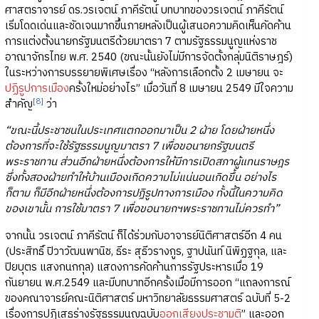
ศาสตราจารย์ ดร.วรเจตน์ ภาคีรัตน์ บทบาทของวรเจตน์ ภาคีรัตน์
เริ่มโดดเด่นและชัดเจนมากขึ้นภายหลังเป็นผู้เสนอความคิดเห็นคัดค้าน
การแต่งตั้งนายกรัฐมนตรีด้วยมาตรา 7 ตามรัฐธรรมนูญแห่งราช
อาณาจักรไทย พ.ศ. 2540 (ขณะนั้นยังไม่มีการจัดตั้งกลุ่มนิติราษฎร์)
ในระหว่างการบรรยายพิเศษเรื่อง “หลังการเลือกตั้ง 2 เมษายน จะ
ปฏิรูปการเมือง
ครั้งใหม่อย่างไร” เมื่อวันที่ 8 เมษายน 2549 มีใจความ
[8]
สำคัญ
ว่า
“ขณะนี้ประชาชนในประเทศแตกออกมาเป็น 2 ฝ่าย โดยฝ่ายหนึ่ง
ต้องการที่จะใช้รัฐธรรมนูญมาตรา 7 เพื่อขอนายกรัฐมนตรี
พระราชทาน ส่วนอีกฝ่ายหนึ่งต้องการให้มีการเปิดสภาผู้แทนราษฎร
ซึ่งทั้งสองฝ่ายทำให้บ้านเมืองเกิดความไม่แน่นอนเกิดขึ้น อย่างไร
ก็ตาม ก็มีอีกฝ่ายหนึ่งต้องการปฏิรูปทางการเมือง ทั้งนี้ในความคิด
ของเขานั้น การใช้มาตรา 7 เพื่อขอนายกฯพระราชทานไม่ควรทำ”
จากนั้น วรเจตน์ ภาคีรัตน์ ก็ได้ร่วมกับอาจารย์นิติศาสตร์อีก 4 คน
(ประสิทธิ์ ปิวาวัฒนพานิช, ธีระ สุธีวรางกูร, ฐาปนันท์ นิพิฏฐกุล, และ
ปิยบุตร แสงกนกกุล) แสดงการคัดค้านการรัฐประหารเมื่อ 19
กันยายน พ.ศ.2549 และมีบทบาทอีกครั้งเมื่อมีการออก “แถลงการณ์
ของคณาจารย์คณะนิติศาสตร์ มหาวิทยาลัยธรรมศาสตร์ ฉบับที่ 5-2
เรื่องการปฏิเสธร่างรัฐธรรมนูญฉบับ
ออกเสียงประชามติ
” และออก