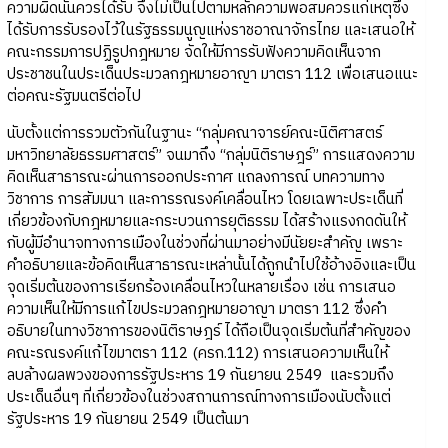
ความผิดนั้นควรได้รับ จึงไม่เป็นไปตามหลักความพอสมควรแก่เหตุซึ่ง
ได้รับการรับรองไว้ในรัฐธรรมนูญแห่งราชอาณาจักรไทย และเสนอให้
คณะกรรมการปฏิรูปกฎหมาย จัดให้มีการรับฟังความคิดเห็นจาก
ประชาชนในประเด็นประมวลกฎหมายอาญา มาตรา 112 เพื่อเสนอแนะ
ต่อคณะรัฐมนตรีต่อไป
นับตั้งแต่การรวมตัวกันในฐานะ “กลุ่มคณาจารย์คณะนิติศาสตร์
มหาวิทยาลัยธรรมศาสตร์” จนมาถึง “กลุ่มนิติราษฎร์” การแสดงความ
คิดเห็นสาธารณะผ่านการออกประกาศ แถลงการณ์ บทความทาง
วิชาการ การสัมมนา และการรณรงค์เคลื่อนไหว โดยเฉพาะประเด็นที่
เกี่ยวข้องกับกฎหมายและกระบวนการยุติธรรม ได้สร้างแรงกดดันให้
กับผู้มีอำนาจทางการเมืองในช่วงที่ผ่านมาอย่างมีนัยยะสำคัญ เพราะ
คำอธิบายและข้อคิดเห็นสาธารณะเหล่านั้นได้ถูกนำไปใช้อ้างอิงและเป็น
จุดเริ่มต้นของการเรียกร้องเคลื่อนไหวในหลายเรื่อง เช่น การเสนอ
ความเห็นให้มีการแก้ไขประมวลกฎหมายอาญา มาตรา 112 ซึ่งคำ
อธิบายในทางวิชาการของนิติราษฎร์ ได้ถือเป็นจุดเริ่มต้นที่สำคัญของ
คณะรณรงค์แก้ไขมาตรา 112 (ครก.112) การเสนอความเห็นให้
ลบล้างผลพวงของการรัฐประหาร 19 กันยายน 2549 และรวมถึง
ประเด็นอื่นๆ ที่เกี่ยวข้องในช่วงสถานการณ์ทางการเมืองนับตั้งแต่
รัฐประหาร 19 กันยายน 2549 เป็นต้นมา