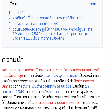
เนื้อหา
1
ความนำ
2
จุดเริ่มต้น ที่มา และการเคลื่อนไหวของนิติราษฎร์
3
วรเจตน์ ภาคีรัตน์กับนิติราษฎร์
4
ข้อเสนอของนิติราษฎร์ในการลบล้างผลพวงรัฐประหาร
19 กันยายน 2549 การแก้ไขประมวลกฎหมายอาญา
มาตรา 112 : นัยยะต่อการเมืองไทย
ความนำ
คณะปฏิรูปการปกครองในระบอบประชาธิปไตยอันมีพระมหากษัตริย์
ทรงเป็นประมุข
(
คปค.
) ซึ่งมี
พลเอกสนธิ บุญยรัตกลิน
เป็นหัวหน้าคณะ
และมีทหาร ตำรวจ และพลเรือน เป็นสมาชิก ได้เข้า
ยึดอำนาจการ
ปกครอง
จาก
รัฐบาล
พันตำรวจโททักษิณ ชินวัตร
เมื่อวันที่
19
กันยายน 2549
ภายหลังการทำ
รัฐประหาร
แล้ว “คณะปฏิรูปการ
ปกครองในระบอบประชาธิปไตยอันมีพระมหากษัตริย์ทรงเป็นประมุข”
ได้เปลี่ยนสภาพมาเป็น “
คณะมนตรีความมั่นคงแห่งชาติ
” (คมช. หรือ
Council of National Security - CNS) อันเป็นไปตามบทบัญญัติ