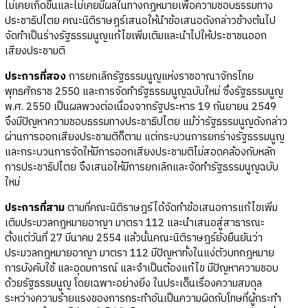
ไม่เคยเกิดขึ้นและไม่เคยมีผลในทางกฎหมายเพื่อความชอบธรรมทาง
ประชาธิปไตย คณะนิติราษฎร์เสนอให้นำข้อเสนอดังกล่าวข้างต้นไป
จัดทำเป็นร่างรัฐธรรมนูญแก้ไขเพิ่มเติมและนำไปให้ประชาชนออก
เสียงประชามติ
ประการที่สอง
การยกเลิกรัฐธรรมนูญแห่งราชอาณาจักรไทย
พุทธศักราช 2550 และการจัดทำรัฐธรรมนูญฉบับใหม่ ซึ่งรัฐธรรมนูญ
พ.ศ. 2550 เป็นผลพวงต่อเนื่องจากรัฐประหาร 19 กันยายน 2549
จึงมีปัญหาความชอบธรรมทางประชาธิปไตย แม้ว่ารัฐธรรมนูญดังกล่าว
ผ่านการออกเสียงประชามติก็ตาม แต่กระบวนการยกร่างรัฐธรรมนูญ
และกระบวนการจัดให้มีการออกเสียงประชามติไม่สอดคล้องกับหลัก
การประชาธิปไตย จึงเสนอให้มีการยกเลิกและจัดทำรัฐธรรมนูญฉบับ
ใหม่
ประการที่สาม
ตามที่คณะนิติราษฎร์ได้จัดทำข้อเสนอการแก้ไขเพิ่ม
เติมประมวลกฎหมายอาญา มาตรา 112 และนำเสนอสู่สาธารณะ
ตั้งแต่วันที่ 27 มีนาคม 2554 แล้วนั้นคณะนิติราษฎร์ยังยืนยันว่า
ประมวลกฎหมายอาญา มาตรา 112 มีปัญหาทั้งในแง่ตัวบทกฎหมาย
การบังคับใช้ และอุดมการณ์ และจำเป็นต้องแก้ไข มีปัญหาความชอบ
ด้วยรัฐธรรมนูญ โดยเฉพาะอย่างยิ่ง ในประเด็นเรื่องความสมดุล
ระหว่างความร้ายแรงของการกระทำอันเป็นความผิดกับโทษที่ผู้กระทำ