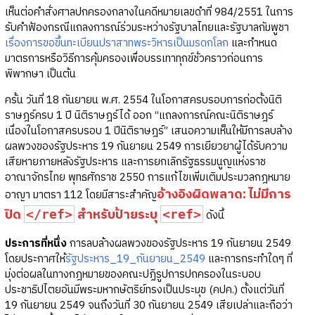
เห็นต่อคำสั่งศาลปกครองกลางในคดีหมายเลขดำที่ 984/2551 ในการ
รับคำฟ้องกรณีแถลงการณ์ร่วมระหว่างรัฐบาลไทยและรัฐบาลกัมพูชา
เรื่องการขอขึ้นทะเบียนปราสาทพระวิหารเป็นมรดกโลก
และกำหนด
มาตรการหรือวิธีการคุ้มครองเพื่อบรรเทาทุกข์ชั่วคราวก่อนการ
พิพากษา เป็นต้น
ครั้น วันที่ 18 กันยายน พ.ศ. 2554 ในโอกาสครบรอบการก่อตั้งนิติ
ราษฎร์ครบ 1 ปี นิติราษฎร์ได้ ออก “แถลงการณ์คณะนิติราษฎร์
เนื่องในโอกาสครบรอบ 1 ปีนิติราษฎร์” เสนอความเห็นให้มีการลบล้าง
ผลพวงของรัฐประหาร 19 กันยายน 2549 การเยียวยาผู้ได้รับความ
เสียหายภายหลังรัฐประหาร และการยกเลิกรัฐธรรมนูญแห่งราช
อาณาจักรไทย พุทธศักราช 2550 การแก้ไขเพิ่มเติมประมวลกฎหมาย
อ้างอิงผิดพลาด: ไม่มีการ
อาญา มาตรา 112 โดยมีสาระสำคัญ
ปิด
สำหรับป้ายระบุ
</ref>
<ref>
ดังนี้
ประการที่หนึ่ง
การลบล้างผลพวงของรัฐประหาร 19 กันยายน 2549
โดยประกาศให้
รัฐประหาร_19_กันยายน_2549
และการกระทำใดๆ ที่
มุ่งต่อผลในทางกฎหมายของคณะปฏิรูปการปกครองในระบอบ
ประชาธิปไตยอันมีพระมหากษัตริย์ทรงเป็นประมุข (คปค.) ตั้งแต่วันที่
19 กันยายน 2549 จนถึงวันที่ 30 กันยายน 2549 เสียเปล่าและถือว่า