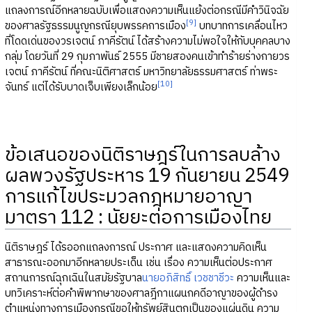
แถลงการณ์อีกหลายฉบับเพื่อแสดงความเห็นแย้งต่อกรณีมีคำวินิจฉัย
[9]
ของศาลรัฐธรรมนูญกรณียุบพรรคการเมือง
บทบาทการเคลื่อนไหว
ที่โดดเด่นของวรเจตน์ ภาคีรัตน์ ได้สร้างความไม่พอใจให้กับบุคคลบาง
กลุ่ม โดยวันที่ 29 กุมภาพันธ์ 2555 มีชายสองคนเข้าทำร้ายร่างกายวร
เจตน์ ภาคีรัตน์ ที่คณะนิติศาสตร์ มหาวิทยาลัยธรรมศาสตร์ ท่าพระ
[10]
จันทร์ แต่ได้รับบาดเจ็บเพียงเล็กน้อย
ข้อเสนอของนิติราษฎร์ในการลบล้าง
ผลพวงรัฐประหาร 19 กันยายน 2549
การแก้ไขประมวลกฎหมายอาญา
มาตรา 112 : นัยยะต่อการเมืองไทย
นิติราษฎร์ ได้รออกแถลงการณ์ ประกาศ และแสดงความคิดเห็น
สาธารณะออกมาอีกหลายประเด็น เช่น เรื่อง ความเห็นต่อประกาศ
สถานการณ์ฉุกเฉินในสมัยรัฐบาล
นายอภิสิทธิ์ เวชชาชีวะ
ความเห็นและ
บทวิเคราะห์ต่อคำพิพากษาของศาลฎีกาแผนกคดีอาญาของผู้ดำรง
ตำแหน่งทางการเมืองกรณีขอให้ทรัพย์สินตกเป็นของแผ่นดิน ความ