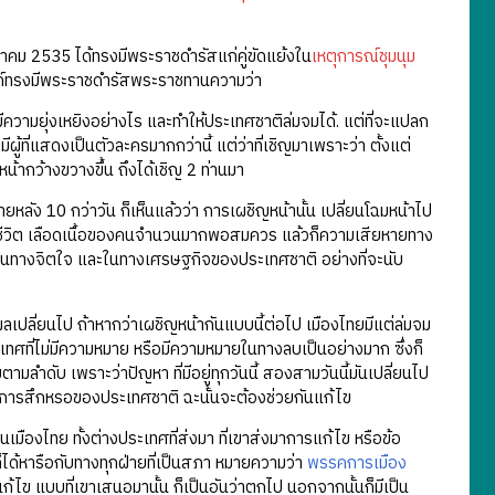
ภาคม 2535 ได้ทรงมีพระราชดำรัสแก่คู่ขัดแย้งใน
เหตุการณ์ชุมนุม
องค์ทรงมีพระราชดำรัสพระราชทานความว่า
ีความยุ่งเหยิงอย่างไร และทำให้ประเทศชาติล่มจมได้. แต่ที่จะแปลก
ผู้ที่แสดงเป็นตัวละครมากกว่านี้ แต่ว่าที่เชิญมาเพราะว่า ตั้งแต่
ญหน้ากว้างขวางขึ้น ถึงได้เชิญ 2 ท่านมา
ัง 10 กว่าวัน ก็เห็นแล้วว่า การเผชิญหน้านั้น เปลี่ยนโฉมหน้าไป
ทางชีวิต เลือดเนื้อของคนจำนวนมากพอสมควร แล้วก็ความเสียหายทาง
ายในทางจิตใจ และในทางเศรษฐกิจของประเทศชาติ อย่างที่จะนับ
ุผลเปลี่ยนไป ถ้าหากว่าเผชิญหน้ากันแบบนี้ต่อไป เมืองไทยมีแต่ล่มจม
เทศที่ไม่มีความหมาย หรือมีความหมายในทางลบเป็นอย่างมาก ซึ่งก็
ามลำดับ เพราะว่าปัญหา ที่มีอยู่ทุกวันนี้ สองสามวันนี้มันเปลี่ยนไป
องการสึกหรอของประเทศชาติ ฉะนั้นจะต้องช่วยกันแก้ไข
มืองไทย ทั้งต่างประเทศที่ส่งมา ที่เขาส่งมาการแก้ไข หรือข้อ
ก็ได้หารือกับทางทุกฝ่ายที่เป็นสภา หมายความว่า
พรรคการเมือง
ก้ไข แบบที่เขาเสนอมานั้น ก็เป็นอันว่าตกไป นอกจากนั้นก็มีเป็น