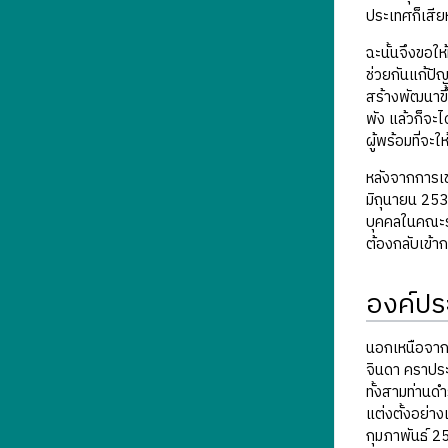
ประเทศก็เสีย
ฉะนั้นจึงขอให
ช่วยกันแก้ปัญห
สร้างพัฒนาขึ้น
พัง แล้วก็จะไ
ผู้พร้อมที่จ
หลังจากการเข
มิถุนายน 25
บุคคลในคณะรสช
ต้องกลับเข้า
องค์ป
นอกเหนือจากห
จินดา คราปร
ทั้งสามท่านด
แต่งตั้งอย่า
กุมภาพันธ์ 2