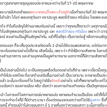
ำลังอาวุธสลายการชุมนุมของประชาชนระหว่างวันที่ 17-20 พฤษภาคม
วยพระบารมีปกเกล้าของ
พระบาทสมเด็จพระเจ้าอยู่หัว
เมื่อค่ำของวันที่ 20 พฤษ
ที่เข้าเฝ้า ได้แก่ พลเอกสุจินดา คราประยูร พลตรีจำลอง ศรีเมือง โดยพระ
กใจ ทำไมถึงเชิญให้ท่านมาพบกันอย่างนี้ เพราะว่าทุกคนก็ทราบว่า เหตุการณ์ม
 ทำไมเชิญพลเอกสุจินดา คราประยูร และ
พลตรีจำลอง ศรีเมือง
เพราะว่า อาจมี
ารณ์ สองท่านเป็นผู้ที่เผชิญหน้ากัน, แล้วก็ในที่สุด เป็นการต่อสู้ หรือการเผชิ
ตอนแรก ก็จะเห็นจุดประสงค์ของทั้ง 2 ฝ่ายได้ชัดเจนพอสมควร, แต่ต่อมาภายหล
ระทั่งออกมาอย่างไรก็ตาม เสียทั้งนั้น, เพราะว่า ทำให้มีความเสียหาย ใน
็นของส่วนราชการ และส่วนบุคคลเป็นมูลค่ามากมาย นอกจากนี้ก็มีความเสียห
้
ะเป็นไปอย่างนี้ต่อไป จะเป็นเหตุผลหรือต้นตออย่างไรก็ช่าง เพราะเดี๋ยวนี้เหต
ะทำให้ประเทศไทย ที่เราสร้างเสริมขึ้นมาอย่างดี เป็นเวลานาน จะกลายเป็นประ
ล้ว ฉะนั้นจะต้องแก้ไข โดยดูว่ามีข้อ
ขัดแย้ง
อย่างไร แล้วก็พยายามที่จะแก้ไขต
รื่องเรียกว่า ของการเมือง หรือ เรียกว่า ของการดำรงตำแหน่ง เป็นปัญหาข
้อแนะนำ ในการแก้ไขสถานการณ์มาหลายฉบับ หลายคนจำนวนเป็นร้อย แล้วก็ทั้งในเ
ควรจะทำอะไรก็มี ก็มีต่างๆ นานา ตั้งแต่ตอนแรกบอกว่าแก้ไขวิธี
ยุบสภา
ซึ่ง
รคนี้ คำตอบมีว่าไม่ควรยุบสภา มี 1 รายที่บอกว่าควรยุบสภา ฉะนั้นการที่จะแ