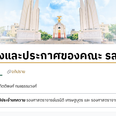
ั่งและประกาศของคณะ รสช
อภิปราย
ิตติพงศ์ กมลธรรมวงศ์
ุฒิประจำบทความ
รองศาสตราจารย์นรนิติ เศรษฐบุตร และ รองศาสตราจารย