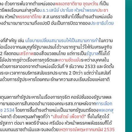
้นสุดลง ด้วยการพ้นจากตำแหน่งของ
พลเอกชาติชาย ชุณหวัณ
ที่เป็น
ีพลเรือนคนล่าสุดคือ
ม.ร.ว.เสนีย์ ปราโมช
หัวหน้าพรรค
ประชา
ณ หัวหน้า
พรรคชาติไทย
ส.ส.นครราชสีมาได้ขึ้นดำรงตำแหน่งเมื่อ
รองอำนาจมายาวนานถึงแปดปี อันเป็นการปิดฉากของ
ประชาธิปไตย
งที่สำคัญ เช่น
นโยบายเปลี่ยนสนามรบให้เป็นสนามการค้า
ในความ
่อเนื่องจากผลบุญที่รัฐบาลเปรมได้วางรากฐานไว้ให้กับเศรษฐกิจ
2 ที่ลดทอน
เสรีภาพ
ของสื่อมวลชนไทย แต่การเป็น
รัฐบาล
ก็ไม่ได้
ยังปรากฏข่าวเรื่องการทุจริตและ
ความขัดแย้ง
ระหว่างบุคคลใน
าด้วยการลาออกจากตำแหน่งเมื่อวันที่ 9 ธันวาคม 2533 และจัดตั้ง
รวมระยะเวลาการบริหารสมัยแรกประมาณ 2 ปีกว่า แต่ทว่าในสมัยที่
น่งด้วยการรัฐประหารโดยคณะรักษาความสงบเรียบร้อยแห่งชาติ
หตุผลการทำรัฐประหารในเรื่องการทุจริต คอรัปชั่นของรัฐบาลพล
วามพยายามของการสืบทอดอำนาจของคณะรสช.ภายหลังจาก
การเลือก
าช 2534
โดยการขึ้นดำรงตำแหน่งเป็นนายกรัฐมนตรีของ
พลเอกสุ
าติ ด้วยเหตุผลคำพูดที่ว่า “
เสียสัตย์ เพื่อชาติ
” ซึ่งในที่สุดได้
ัฐสภา ต่อมา พลตรีจำลอง ศรีเมือง หัวหน้าพรรคพลังธรรมก็ได้
นบนถนนราชดำเนินและจบลงด้วย
เหตุการณ์พฤษภาคมทมิฬ 2535