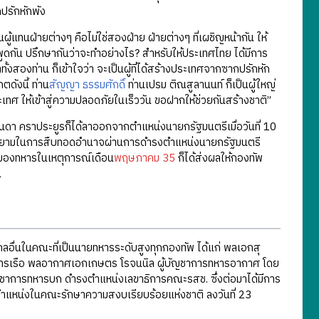
ปรักหักพัง
นผู้แทนฝ่ายต่างๆ คือไม่ใช่สองฝ่าย ฝ่ายต่างๆ ที่เผชิญหน้ากัน ให้
จะมาพูดกัน ปรึกษากันว่าจะทำอย่างไร? สำหรับให้ประเทศไทย ได้มีการ
่าทั้งสองท่าน ก็เข้าใจว่า จะเป็นผู้ที่ได้สร้างประเทศจากซากปรักหัก
ตดังนี้ ท่าน
สัญญา ธรรมศักดิ์
ท่านเปรม ติณสูลานนท์ ก็เป็นผู้ใหญ่
ะเทศ ให้เข้าสู่ความปลอดภัยในเร็ววัน ขอฝากให้ช่วยกันสร้างชาติ”
จินดา คราประยูรก็ได้ลาออกจากตำแหน่งนายกรัฐมนตรีเมื่อวันที่ 10
ยายามในการสืบทอดอำนาจผ่านการดำรงตำแหน่งนายกรัฐมนตรี
ของทหารในเหตุการณ์เดือน
พฤษภาคม 35
ก็ได้ส่งผลให้กองทัพ
น
ื่นในคณะที่เป็นนายทหารระดับสูงทุกกองทัพ ได้แก่ พลเอกสุ
ทหารเรือ พลอากาศเอกเกษตร โรจนนิล ผู้บัญชาการทหารอากาศ โดย
ญชาการทหารบก ดำรงตำแหน่งเลขาธิการคณะรสช. ซึ่งต่อมาได้มีการ
ตำแหน่งในคณะรักษาความสงบเรียบร้อยแห่งชาติ ลงวันที่ 23