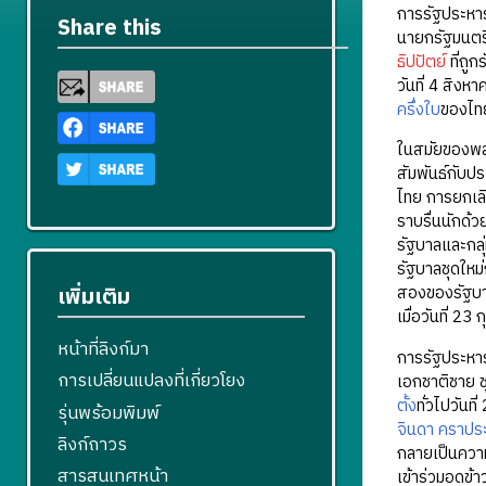
การรัฐประหาร
Share this
นายกรัฐมนตรีซ
ธิปปัตย์
ที่ถู
วันที่ 4 สิง
ครึ่งใบ
ของไท
ในสมัยของพลเ
สัมพันธ์กับป
ไทย การยกเลิ
ราบรื่นนักด
รัฐบาลและกลุ
รัฐบาลชุดใหม
เพิ่มเติม
สองของรัฐบา
เมื่อวันที่ 23
หน้าที่ลิงก์มา
การรัฐประหาร
การเปลี่ยนแปลงที่เกี่ยวโยง
เอกชาติชาย 
ตั้ง
ทั่วไปวันท
รุ่นพร้อมพิมพ์
จินดา คราประ
ลิงก์ถาวร
กลายเป็นความ
สารสนเทศหน้า
เข้าร่วมอดข้