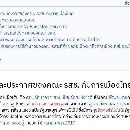
งและประกาศของคณะ รสช. กับการเมืองไทย
ประกอบของคณะรสช.
ห่งการเกิดการรัฐประหารโดย คณะ รสช.
การณ์และประกาศของคณะ รสช.
ะทบของแถลงการณ์และประกาศคณะรสช. กับการเมืองไทย
ทบของการใช้อำนาจของคณะรสช.ที่ส่งผลต่อเนื่องมาถึงการเมืองไทยปัจจุบั
ง
และประกาศของคณะ รสช. กับการเมืองไท
อในชื่อเต็ม คือ
คณะรักษาความสงบเรียบร้อยแห่งชาติ
เป็นคณะ
รัฐประหาร
ภ
ทำการรัฐประหาร
ยึดอำนาจการปกครอง
ประเทศจาก
รัฐบาล
ที่มี
พลเอกชาติชาย
ล่าวหาที่รุนแรงว่าเป็นรัฐบาลบุฟเฟ่คาร์บิเน็ต์ซึ่งมีการ
ทุจริตคอร์รัปชั่น
ในรัฐ
์การเมืองไทย หลังจากที่ประเทศไทยได้ว่างเว้นการรัฐประหารมานานถึงสิบห
 สงัด ชลออยู่
เมื่อวันที่
6 ตุลาคม พ.ศ.2519