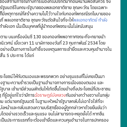
้าลางของสถานการณ์ทางการเมืองที่ไม่ปรกติมาก่อนหน้านี้พอสมควร ซึ่ง
ก่รัฐมนตรีในคณะรัฐบาลของพลเอกชาติชาย ชุณหะวัณ โดยเฉพาะ
ก็มีเหตุการณ์ที่สร้างความไม่ไว้วางใจกับกองทัพกรณีรถโมบายของ
ที่ พลเอกชาติชาย ชุณหะวัณตัดสินใจที่จะให้
พลเอกอาทิตย์ กำลัง
ำลังเอก นั้นเป็นบุคคลที่ผู้นำกองทัพขณะนั้นไม่สนับสนุน
้ติดตาม บนเครื่องบินซี 130 ของกองทัพพอากาศขณะที่จะทยายนำ
ชนิเวศน์ เมื่อเวลา 11 นาฬิกาของวันที่ 23 กุมภาพันธ์ 2534 โดย
อย่างเป็นทางการในคำชี้แจงเหตุผลการเข้ายึดและควบคุมอำนาจใน
ิ้น 5 ประการ ได้แก่
ะโยชน์ให้กับตนเองและพรรคพวก อย่างรุนแรงที่ไม่เคยเป็นมา
อสร้างฐานะความร่ำรวยเป็นฐานอำนาจทางการเมืองของตนอง และ
ัฐบาล เข้ามามีส่วนผลักดันให้เกิดขึ้นโดยอ้างถึงประโยชน์ที่ประชาชน
่รู้อยู่แก่ใจว่ามีการ
ฉ้อราษฎร์บังหลวง
กันอย่างกว้างขวางในกลุ่ม
าม แต่นายกรัฐมนตรี ในฐานะหัวหน้ารัฐบาลกลับไม่เอาใจใส่ที่จะ
งหน้าและกลับแสดงความบริสุทธิ์ของผู้ถูกกล่าวหาด้วยยืนยันว่า
ิบโตอย่างรวดเร็วและรุนแรง จนไม่สามารถจะหยุดยั้งได้ หากขืน
วามจำเป็นประการแรกที่จะต้องเข้ายึดและควบคุมอำนาจในการปกครอง