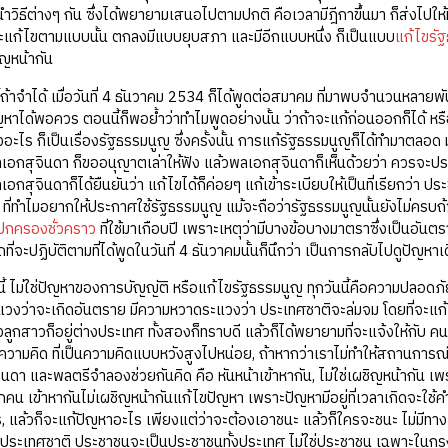
วิธีต่างๆ กัน ซึ่งได้พยายามเสนอไปตามปกติ คือเวลามีฎีกาขึ้นมา ก็ส่งไปให
จะแก้ไขตามแบบนั้น ตกลงมีแบบยุบสภา และมีอีกแบบหนึ่ง ก็เป็นแบบ
แก้ไขรั
ชิญหน้ากัน
ี้ถ้าจำได้ เมื่อวันที่ 4 ธันวาคม 2534 ก็ได้พูดต่อสมาคม ที่มาพบจำนวนหลายพั
ัญหาได้พอควร ตอนนี้ก็พอย้ำว่าทำไมพูดอย่างนั้น ว่าถ้าจะแก้ก่อนออกก็ได้ ห
องอะไร ก็เป็นเรื่องรัฐธรรมนูญ ซึ่งครั้งนั้น การแก้รัฐธรรมนูญก็ได้ทำมาตลอด มา
เอกสุจินดา ก็ขออนุญาตเล่าให้ฟัง แล้วพลเอกสุจินดาก็เห็นด้วยว่า ควรจะประกาศ
เอกสุจินดาก็ได้ยืนยันว่า แก้ไขได้ก็ค่อยๆ แก้เข้าระเบียบให้เป็นที่เรียกว่า ปร
 ที่ทำไมอยากให้ประกาศใช้รัฐธรรมนูญ แม้จะถือว่ารัฐธรรมนูญนั้นยังไม่ครบถ้
กครองชั่วคราว
ที่ใช้มาเกือบปี เพราะเหตุว่ามีบางข้อบางมาตราซึ่งเป็นอันต
ี่จะปฏิบัติตามที่ได้พูดในวันที่ 4 ธันวาคมนั้นก็นึกว่า เป็นการกลับไปดูปัญหาเด
้ ไม่ใช่ปัญหาของการบัญญัติ หรือแก้ไขรัฐธรรมนูญ ทุกวันนี้คือความปลอดภัย 
งว่าจะเกิดอันตราย มีความหวาดระแวงว่า ประเทศชาติจะล่มจม โดยที่จะแก
ยทั้งลูกสาวก็อยู่ต่างประเทศ ทั้งสองก็ทราบดี แล้วก็ได้พยายามที่จะแจ้งให้กับ 
็นความคิด ที่เป็นความคิดแบบหวังสูงไปหน่อย, ถ้าหากว่าเราไม่ทำให้สถานการณ์อ
ินดา และพลตรีจำลองช่วยกันคิด คือ หันหน้าเข้าหากัน, ไม่ใช่เผชิญหน้ากัน 
น เข้าหากันไม่เผชิญหน้ากันแก้ไขปัญหา เพราะปัญหามีอยู่ที่เวลาเกิดจะใช้คำว่
 แล้วก็จะแก้ปัญหาอะไร เพียงแต่ว่าจะต้องเอาชนะ แล้วก็ใครจะชนะ ไม่มีทาง อัน
ก็คือประเทศชาติ ประชาชนจะเป็นประชาชนทั้งประเทศ ไม่ใช่ประชาชน เฉพาะใ