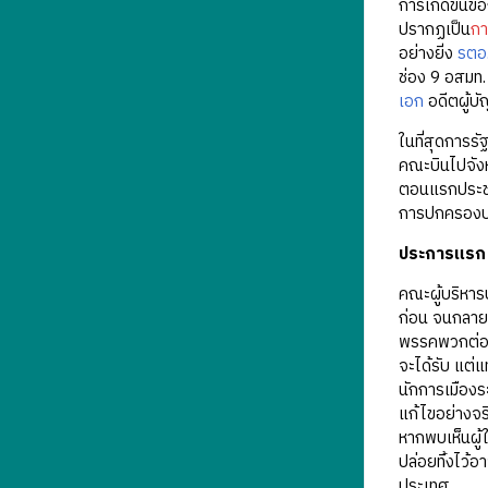
การเกิดขึ้นข
ปรากฏเป็น
กา
อย่างยิ่ง
รตอ.
ช่อง 9 อสมท.
เอก
อดีตผู้บ
ในที่สุดการร
คณะบินไปจังหว
ตอนแรกประชา
การปกครองประ
ประการแรก 
คณะผู้บริหา
ก่อน จนกลาย
พรรคพวกต่อไ
จะได้รับ แต่แ
นักการเมืองร
แก้ไขอย่างจร
หากพบเห็นผู้
ปล่อยทิ้งไว้
ประเทศ