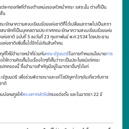
่ละกองทัพที่ดำรงตำแหน่งรองหัวหน้าคณะ รสช.นั้น ต่างก็เป็น
สิ้น
ะรักษาความสงบเรียบร้อยแห่งชาติก็ได้เปลี่ยนสภาพไปเป็นสภา
ยสมาชิกที่เป็นบุคคลตามประกาศคณะรักษาความสงบเรียบร้อยแห่ง
ห่งชาติ ฉบับที่ 5 ลงวันที่ 23 กุมภาพันธ์ พ.ศ.2534 โดยประธาน
าติเพิ่มขึ้นได้อีกไม่เกินสิบห้าคน
ให้มีอำนาจหน้าที่ร่วมกับ
คณะรัฐมนตรี
ในการกำหนดนโยบาย
การ
ห้ความคิดเห็นในเรื่องใดๆที่เห็นว่าจะเป็นประโยชน์แก่คณะ
ปกครองนี้ ซึ่งอำนาจสำคัญมีอยู่ในมาตราอื่นๆได้แก่
ัฐมนตรี เพื่อร่วมพิจารณาและแก้ไขปัญหาใดๆอันเกี่ยวกับการ
ชาติ
บบังคมทูลให้
พระมหากษัตริย์
ทรงแต่งตั้ง และในมาตรา 22 มี