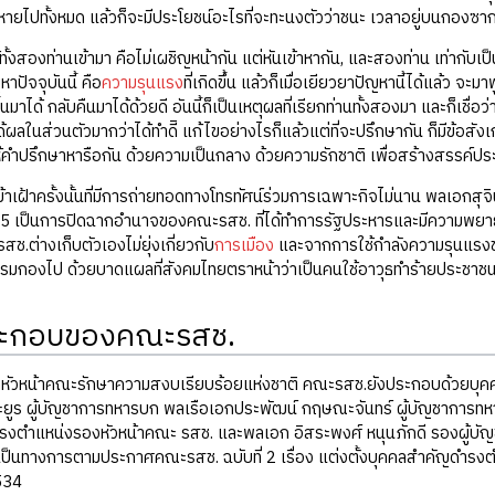
หายไปทั้งหมด แล้วก็จะมีประโยชน์อะไรที่จะทะนงตัวว่าชนะ เวลาอยู่บนกองซาก
้ทั้งสองท่านเข้ามา คือไม่เผชิญหน้ากัน แต่หันเข้าหากัน, และสองท่าน เท่ากับเป็
าปัจจุบันนี้ คือ
ความรุนแรง
ที่เกิดขึ้น แล้วก็เมื่อเยียวยาปัญหานี้ได้แล้ว 
มาได้ กลับคืนมาได้ด้วยดี อันนี้ก็เป็นเหตุผลที่เรียกท่านทั้งสองมา และก็เชื่อว
ด้ผลในส่วนตัวมากว่าได้ทำดีิ แก้ไขอย่างไรก็แล้วแต่ที่จะปรึกษากัน ก็มีข้อสังเก
ะให้คำปรึกษาหารือกัน ด้วยความเป็นกลาง ด้วยความรักชาติ เพื่อสร้างสรรค์ปร
้าเฝ้าครั้งนั้นที่มีการถ่ายทอดทางโทรทัศน์ร่วมการเฉพาะกิจไม่นาน พลเอกสุ
35 เป็นการปิดฉากอำนาจของคณะรสช. ที่ได้ทำการรัฐประหารและมีความพ
.ต่างเก็บตัวเองไม่ยุ่งเกี่ยวกับ
การเมือง
และจากการใช้กำลังความรุนแรง
กรมกองไป ด้วยบาดแผลที่สังคมไทยตราหน้าว่าเป็นคนใช้อาวุธทำร้ายประชาช
ระกอบของคณะรสช.
ัวหน้าคณะรักษาความสงบเรียบร้อยแห่งชาติ คณะรสช.ยังประกอบด้วยบุคคลอ
ะยูร ผู้บัญชาการทหารบก พลเรือเอกประพัฒน์ กฤษณะจันทร์ ผู้บัญชาการ
ำรงตำแหน่งรองหัวหน้าคณะ รสช. และพลเอก อิสระพงศ์ หนุนภักดี รองผู้บั
งเป็นทางการตามประกาศคณะรสช. ฉบับที่ 2 เรื่อง แต่งตั้งบุคคลสำคัญดำรง
534