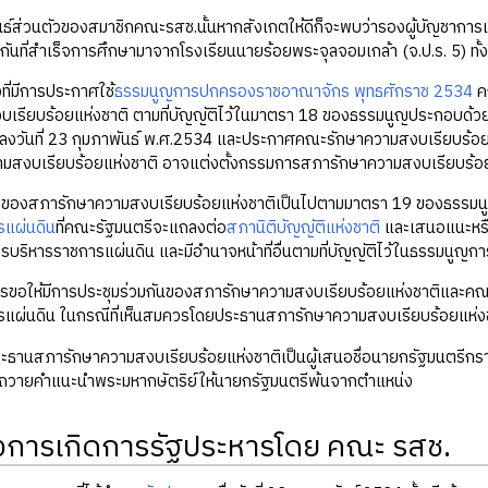
ธ์ส่วนตัวของสมาชิกคณะรสช.นั้นหากสังเกตให้ดีก็จะพบว่ารองผู้บัญชาการแต
นวกันที่สำเร็จการศึกษามาจากโรงเรียนนายร้อยพระจุลจอมเกล้า (จ.ป.ร. 5) ทั้ง
ที่มีการประกาศใช้
ธรรมนูญการปกครองราชอาณาจักร พุทธศักราช 2534
คณ
บเรียบร้อยแห่งชาติ ตามที่บัญญัติไว้ในมาตรา 18 ของธรรมนูญประกอบด้ว
 2 ลงวันที่ 23 กุมภาพันธ์ พ.ศ.2534 และประกาศคณะรักษาความสงบเรียบร้อยแ
สงบเรียบร้อยแห่งชาติ อาจแต่งตั้งกรรมการสภารักษาความสงบเรียบร้อยแห่งช
องสภารักษาความสงบเรียบร้อยแห่งชาติเป็นไปตามมาตรา 19 ของธรรมนูญที่
รแผ่นดิน
ที่คณะรัฐมนตรีจะแถลงต่อ
สภานิติบัญญัติแห่งชาติ
และเสนอแนะหรือใ
รบริหารราชการแผ่นดิน และมีอำนาจหน้าที่อื่นตามที่บัญญัติไว้ในธรรมนูญการ
รขอให้มีการประชุมร่วมกันของสภารักษาความสงบเรียบร้อยแห่งชาติและคณะร
รแผ่นดิน ในกรณีที่เห็นสมควรโดยประธานสภารักษาความสงบเรียบร้อยแห่ง
ธานสภารักษาความสงบเรียบร้อยแห่งชาติเป็นผู้เสนอชื่อนายกรัฐมนตรีกรา
วายคำแนะนำพระมหากษัตริย์ให้นายกรัฐมนตรีพ้นจากตำแหน่ง
่งการเกิดการรัฐประหารโดย คณะ รสช.