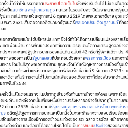
ครั้งนี้ได้ทำให้บรรยากาศ
ประชาธิปไตยเต็มใบ
ซึ่งเพิ่งเริ่มต้นได้ไม่นานสิ
ึ่งเป็น
สมาชิกสภาผู้แทนราษฎร
คนแรกในรอบสิบกว่าปีนับจากนายกรัฐมนตร
กรัฐประหารไปภายหลังเหตุการณ์ 6 ตุลาคม 2519 โดยพลเอกชาติชาย ชุณหะวั
หาคม พ.ศ. 2531 สืบต่อจากอดีตนายกรัฐมนตรี
พลเอกเปรม ติณสูลานนท์
ที่ค
ยลง
อกชาติชายแม้จะได้บริหารประเทศ ซึ่งได้ทำให้เกิดการเปลี่ยนแปลงหลายเรื่อ
ระเทศเพื่อนบ้าน การพัฒนาประเทศที่มีความเจริญเติบโตทางเศรษฐกิจอย่างต
กประกาศคณะปฏิรูปการปกครองแผ่นดิน ฉบับที่ 42 หรือที่รู้จักกันดีว่า ปร. 4
้วยสภาพของการเป็น
รัฐบาลผสม
ที่ประกอบด้วยหลาย
พรรคการเมือง
นอกจากนี้
่มทหาร โดยในที่สุดพลเอกชาติชาย ชุณหะวัณได้แก้ปัญหาทางการเมืองที่รุมเร้
่กลับเข้ามาดำรงตำแหน่งนายกรัฐมนตรีอีกครั้งเมื่อวันที่ 9 ธันวาคม 2533 
ลชาติชายก็บริหารงานได้ไม่นานนักเพียงสองเดือนกว่าก็ต้องพ้นจากตำแห
 กุมภาพันธ์ 2534
ครั้งนี้แม้ในตอนแรกจะไม่ปรากฏเสียงคัดค้านมากนักจากสังคม เพราะเชื่อเ
ชุณหะวัณ แต่หลังจากนั้นเพียงหนึ่งปีความจริงหลายอย่างก็ปรากฎในค
ี่ 22 มีนาคม 2535 เมื่อประเทศมี
รัฐธรรมนูญแห่งราชอาณาจักรไทย พุทธศักร
ยูร
อดีตผู้บัญชาการทหารบกและเป็นหนึ่งในคณะรักษาความสงบเรียบร้อยแห่งช
ขัดแย้งทางการเมืองมีการอดข้าวประท้วงของ รต. ฉลาด วรฉัตร หน้าอาคารร
าวประท้วงด้วย และต่อมาได้ลุกลามใหญ่โตไปเป็น
การชุมนุม
ประท้วง
ของประชาช