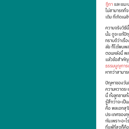
ฎีกา
และแนะนำ
ไม่สามารถที่
เดิม ที่เกิดเผ
ความจริงวิธีน
นั้น ดูจะแก้ป
ทราบดีว่าเรื่
ลัย ก็ได้พบพล
ตอนหลังนี้ พล
แล้วข้อสำคัญ
ธรรมนูญการป
หากว่าสามารถท
ปัญหาของวันนี
ความหวาดระแว
นี้ ทั้งลูกชา
รู้สึกว่าจะเป
คือ พลเอกสุจ
ประเทศของทุกค
กันเพราะอะไร,
ที่แพ้ที่สุด