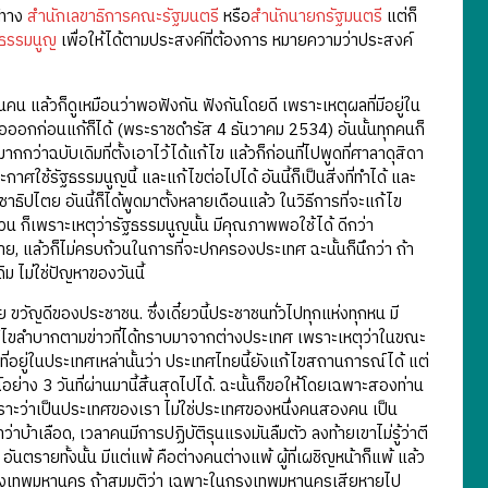
้ทาง
สำนักเลขาธิการคณะรัฐมนตรี
หรือ
สำนักนายกรัฐมนตรี
แต่ก็
ฐธรรมนูญ
เพื่อให้ได้ตามประสงค์ที่ต้องการ หมายความว่าประสงค์
นคน แล้วก็ดูเหมือนว่าพอฟังกัน ฟังกันโดยดี เพราะเหตุผลที่มีอยู่ใน
รือออกก่อนแก้ก็ได้ (พระราชดำรัส 4 ธันวาคม 2534) อันนั้นทุกคนก็
กกว่าฉบับเดิมที่ตั้งเอาไว้ได้แก้ไข แล้วก็ก่อนที่ไปพูดที่ศาลาดุสิดา
ใช้รัฐธรรมนูญนี้ และแก้ไขต่อไปได้ อันนี้ก็เป็นสิ่งที่ทำได้ และ
ะชาธิปไตย อันนี้ก็ได้พูดมาตั้งหลายเดือนแล้ว ในวิธีการที่จะแก้ไข
วน ก็เพราะเหตุว่ารัฐธรรมนูญนั้น มีคุณภาพพอใช้ได้ ดีกว่า
ราย, แล้วก็ไม่ครบถ้วนในการที่จะปกครองประเทศ ฉะนั้นก็นึกว่า ถ้า
ิม ไม่ใช่ปัญหาของวันนี้
ขวัญดีของประชาชน. ซึ่งเดี๋ยวนี้ประชาชนทั่วไปทุกแห่งทุกหน มี
้ไขลำบากตามข่าวที่ได้ทราบมาจากต่างประเทศ เพราะเหตุว่าในขณะ
คนที่อยู่ในประเทศเหล่านั้นว่า ประเทศไทยนี้ยังแก้ไขสถานการณ์ได้ แต่
ย่าง 3 วันที่ผ่านมานี้สิ้นสุดไปได้. ฉะนั้นก็ขอให้โดยเฉพาะสองท่าน
เพราะว่าเป็นประเทศของเรา ไม่ใช่ประเทศของหนึ่งคนสองคน เป็น
าบ้าเลือด, เวลาคนมีการปฏิบัติรุนแรงมันลืมตัว ลงท้ายเขาไม่รู้ว่าตี
ตรายทั้งนั้น มีแต่แพ้ คือต่างคนต่างแพ้ ผู้ที่เผชิญหน้าก็แพ้ แล้ว
นกรุงเทพมหานคร ถ้าสมมติว่า เฉพาะในกรุงเทพมหานครเสียหายไป