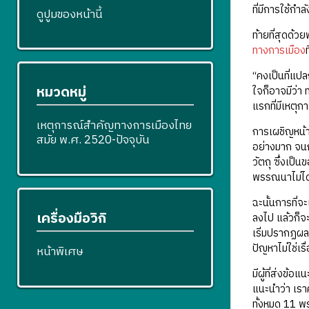
ที่มีการใช้ก
ดูปูมของหน้านี้
ท้ายที่สุดด้
ทางการเมือง
“คงเป็นที่แปล
หมวดหมู่
ใจก็อาจมีว่า
แรกที่มีเหตุก
เหตุการณ์สำคัญทางการเมืองไทย
การเผชิญหน้า
สมัย พ.ศ. 2520-ปัจจุบัน
อย่างมาก จนก
วัตถุ ซึ่งเป
พรรณนาไม่ได
ฉะนั้นการที่จ
เครื่องมือวิกิ
ลงไป แล้วก็จ
เริ่มปรากฏผลแ
ปัญหาไม่ใช่เ
หน้าพิเศษ
มีผู้ที่ส่งข
แนะนำว่า เรา
ทั้งหมด 11 พร