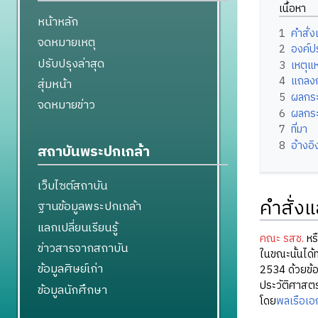
เนื้อหา
หน้าหลัก
1
คำสั่
จดหมายเหตุ
2
องค์
ปรับปรุงล่าสุด
3
เหตุแ
4
แถลง
สุ่มหน้า
5
ผลกร
จดหมายข่าว
6
ผลกระ
7
ที่มา
8
อ้างอิ
สถาบันพระปกเกล้า
เว็บไซต์สถาบัน
คำสั่ง
ฐานข้อมูลพระปกเกล้า
แลกเปลี่ยนเรียนรู้
คณะ รสช.
หรื
ข่าวสารจากสถาบัน
ในขณะนั้นได้
ข้อมูลศิษย์เก่า
2534 ด้วยข้อก
ประวัติศาสตร
ข้อมูลนักศึกษา
โดย
พลเรือเอก