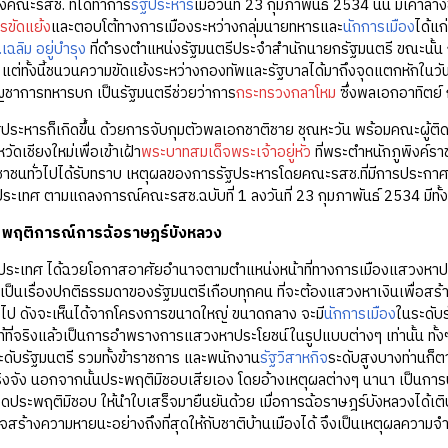
องคณะรสช. ที่ได้ทำการ
รัฐประหาร
เมื่อวันที่ 23 กุมภาพันธ์ 2534 นั้น มีเค
รขัดแย้ง
และตอบโต้ทางการเมืองระหว่างกลุ่มนายทหารและ
นักการเมือง
ได้แ
เฉลิม อยู่บำรุง
ที่ดำรงตำแหน่งรัฐมนตรีประจำสำนักนายกรัฐมนตรี ขณะนั้น 
 แต่ทั้งนี้ชนวนความขัดแย้งระหว่างกองทัพและรัฐบาลได้มาถึงจุดแตกหักในวัน
ัญชาการทหารบก เป็นรัฐมนตรีช่วยว่าการ
กระทรวงกลาโหม
ซึ่งพลเอกอาทิตย์ ก
ัฐประหารก็เกิดขึ้น ด้วยการจับกุมตัวพลเอกชาติชาย ชุณหะวัน พร้อมคณะผู
ัดเชียงใหม่เพื่อเข้าเฝ้า
พระบาทสมเด็จพระเจ้าอยู่หัว
ที่พระตำหนักภูพิงค์รา
ชนทั่วไปได้รับทราบ เหตุผลของการรัฐประหารโดยคณะรสช.ที่มีการประกาศ
เทศ ตามแถลงการณ์คณะรสช.ฉบับที่ 1 ลงวันที่ 23 กุมภาพันธ์ 2534 มีทั้งส
พฤติการณ์การฉ้อราษฎร์บังหลวง
รประเทศ ได้ฉวยโอกาสอาศัยอำนาจตามตำแหน่งหน้าที่ทางการเมืองแสวงหาปร
เป็นเรื่องปกติธรรมดาของรัฐมนตรีเกือบทุกคน ที่จะต้องแสวงหาเงินเพื่
ป ดังจะเห็นได้จากโครงการขนาดใหญ่ ขนาดกลาง จะมี
นักการเมือง
ในระดับร
ท้ที่จริงแล้วเป็นการอำพรางการแสวงหาประโยชน์ในรูปแบบต่างๆ เท่านั้น ทั้งๆ ที
ะดับรัฐมนตรี รวมทั้งข้าราชการ และพนักงาน
รัฐวิสาหกิจ
ระดับสูงบางท่านก็ต
ิงจัง นอกจากนั้นประพฤติมิชอบเสียเอง โดยอ้างเหตุผลต่างๆ นานา เป็นการบั
ใดประพฤติมิชอบ ให้นำใบเสร็จมายืนยันด้วย เมื่อการฉ้อราษฎร์บังหลวงได้เต
อาจสร้างความหายนะอย่างถึงที่สุดให้กับชาติบ้านเมืองได้ จึงเป็นเหตุผลค