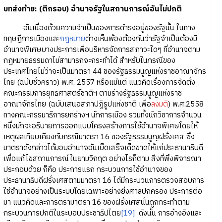
บทส่งท้าย: (ตีกรอบ) อำนาจรัฐในสถานการณ์อันไม่ปกติ
อันเนื่องด้วยความจำเป็นของการดำรงอยู่ของรัฐนั้น ในทาง
ทฤษฎีการเมืองและ
กฎหมาย
ต่างเห็นพ้องต้องกันว่ารัฐจำเป็นต้องมี
อำนาจพิเศษบางประการเพื่อบริหารจัดการสภาวะใดๆ ที่อำนาจตาม
กฎหมายธรรมดาไม่สามารถจะกระทำได้ สำหรับในกรณีของ
ประเทศไทยไม่ว่าจะเป็นมาตรา 44 ของรัฐธรรมนูญแห่งราชอาณาจักร
ไทย (ฉบับชั่วคราว) พ.ศ. 2557 หรือแม้แต่ แนวคิดเรื่องการจัดตั้ง
คณะกรรมการยุทธศาสตร์ชาติฯ ตามร่างรัฐธรรมนูญแห่งราช
อาณาจักรไทย (ฉบับเสนอสภาปฏิรูปแห่งชาติ เพื่อ
ลงมติ
) พ.ศ.2558
ทางคณะกรรมาธิการยกร่างฯ นักการเมือง รวมทั้งนักวิชาการจำนวน
หนึ่งมักจะอธิบายการออกแบบโครงสร้างการใช้อำนาจพิเศษโดยให้
เหตุผลเทียบเคียงกับกรณีมาตรา 16 ของรัฐธรรมนูญฝรั่งเศส ซึ่ง
มาตราดังกล่าวได้มอบอำนาจอันเบ็ดเสร็จเด็ดขาดให้แก่ประธานาธิบดี
เพื่อแก้ไขสถานการณ์ในยามวิกฤต อย่างไรก็ตาม สิ่งที่พึงพิจารณา
ประกอบด้วย ก็คือ ประการแรก กระบวนการใช้อำนาจของ
ประธานาธิบดีฝรั่งเศสตามมาตรา 16 ได้มีกระบวนการตรวจสอบการ
ใช้อำนาจอย่างเป็นระบบโดยเฉพาะอย่างยิ่งศาลปกครอง ประการต่อ
มา แนวคิดและการตรามาตรา 16 ของฝรั่งเศสนั้นถูกกระทำตาม
กระบวนการปกติในระบอบประชาธิปไตย
[19]
ดังนั้น การอ้างอิงและ