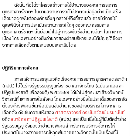
ดังนั้น ถือได้ว่าโครงสร้างการใช้อำนาจของคณะกรรมการ
ยุทธศาสตร์ชาติฯ ในยามสถานการณ์ไม่ปกติจะมีอยู่อย่างเบ็ดเสร็จ
เด็ดขาดผูกพันต่อองค์กรอื่นๆ กล่าวให้ถึงที่สุดแล้ว ภายใต้การใช้
ดุลยพินิจในการประเมินสถานการณ์ใดๆ ของคณะกรรมการ
ยุทธศาสตร์ชาติฯ นั้นย่อมนำไปสู่การระงับซึ่งอำนาจอื่นๆ ในทางการ
เมือง โดยเฉพาะอย่างยิ่งอำนาจของฝ่ายบริหารและนิติบัญญัติซึ่งมา
จากการเลือกตั้งตามระบอบประชาธิปไตย
ปฏิกิริยาทางสังคม
ภายหลังการบรรจุแนวคิดเรื่องคณะกรรมการยุทธศาสตร์ชาติฯ
(คปป.) ไว้ในร่างรัฐธรรมนูญแห่งราชอาณาจักรไทย (ฉบับเสนอสภา
ปฏิรูปแห่งชาติ เพื่อลงมติ) พ.ศ.2558 ได้นำไปสู่กระแสเสียงวิพากษ์
วิจารณ์ที่หลากหลายในสังคม โดยเฉพาะอย่างยิ่งในประเด็นของการจัด
ตั้งองค์กรพิเศษขึ้นเพื่อเบียดขับอำนาจของฝ่ายบริหารที่มาจากการ
เลือกตั้ง ดังเช่นความเห็นของ
ศาสตราจารย์ ดร.นันทวัฒน์ บรมานันท์
อดีต
สมาชิกสภาปฏิรูปแห่งชาติ
(สปช.) และเป็นหนึ่งในผู้ที่มีมติคว่ำร่าง
รัฐธรรมนูญ ซึ่งมองว่าอำนาจพิเศษสำหรับการบริหารจัดการให้
ประเทศในบางสถานการณ์หลุดพ้นจากภาวะวิกฤตนั้นเป็นเรื่องที่มี