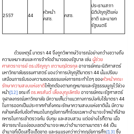
ประธานสภา
หัวหน้า
นิติบัญญัติแห่ง
2557
44
คสช.
คสช.
ชาติ และนายก
รัฐมนตรี
ด้วยเหตุนี้ มาตรา 44 จึงถูกวิพากษ์วิจารณ์อย่างกว้างขวางถึง
ความเหมาะสมและการจำกัดอำนาจของรัฐบาล เช่น
ผู้ช่วย
ศาสตราจารย์ ดร.ปริญญา เทวานฤมิตรกุล
อาจารย์คณะนิติศาสตร์
มหาวิทยาลัยธรรมศาสตร์ มองว่าการบัญญัติมาตรา 44 นั้นเปรียบ
เสมือนการรับรองความชอบธรรมแห่งการกระทำใดๆ ของ
หัวหน้าคณะ
รักษาความสงบแห่งชาติ
ให้ถูกต้องตามกฎหมายและรัฐธรรมนูญไว้ล่วง
หน้า
[12]
ขณะที่
ดร.พรสันต์ เลี้ยงบุญเลิศชัย
อาจารย์คณะรัฐศาสตร์
จุฬาลงกรณ์มหาวิทยาลัย มีความเห็นว่าแนวทางการบังคับใช้มาตรา 44
ในการออกเป็นประกาศคำสั่งคณะรักษาความสงบแห่งชาตินั้น มีความ
คล้ายคลึงกับข้อกำหนดในกฎอัยการศึกโดยเฉพาะอำนาจเจ้าหน้าที่ฝ่าย
ทหารในการเข้าตรวจค้น จับกุม และสอบสวน แต่อย่างไรก็ตาม เมื่อ
พิจารณาในแง่ขอบเขตอำนาจจะพบว่าอำนาจตามมาตรา 44 เป็น
อำนาจที่เบ็ดเสร็จเด็ดขาด และรุนแรงกว่ากว่ากฎอัยการศึก
[13]
ซึ่ง