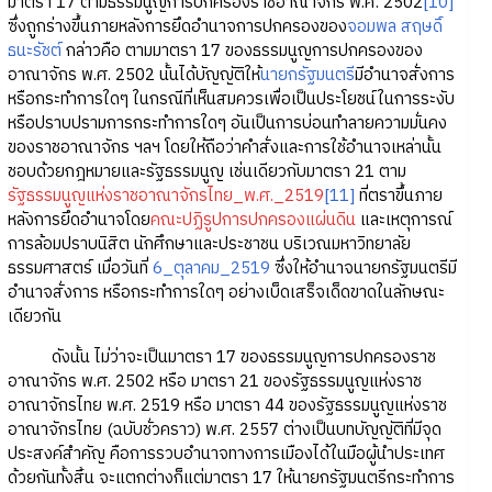
มาตรา 17 ตามธรรมนูญการปกครองราชอาณาจักร พ.ศ. 2502
[10]
ซึ่งถูกร่างขึ้นภายหลังการยึดอำนาจการปกครองของ
จอมพล สฤษดิ์
ธนะรัชต์
กล่าวคือ ตามมาตรา 17 ของธรรมนูญการปกครองของ
อาณาจักร พ.ศ. 2502 นั้นได้บัญญัติให้
นายกรัฐมนตรี
มีอำนาจสั่งการ
หรือกระทำการใดๆ ในกรณีที่เห็นสมควรเพื่อเป็นประโยชน์ในการระงับ
หรือปราบปรามการกระทำการใดๆ อันเป็นการบ่อนทำลายความมั่นคง
ของราชอาณาจักร ฯลฯ โดยให้ถือว่าคำสั่งและการใช้อำนาจเหล่านั้น
ชอบด้วยกฎหมายและรัฐธรรมนูญ เช่นเดียวกับมาตรา 21 ตาม
รัฐธรรมนูญแห่งราชอาณาจักรไทย_พ.ศ._2519
[11]
ที่ตราขึ้นภาย
หลังการยึดอำนาจโดย
คณะปฏิรูปการปกครองแผ่นดิน
และเหตุการณ์
การล้อมปราบนิสิต นักศึกษาและประชาชน บริเวณมหาวิทยาลัย
ธรรมศาสตร์ เมื่อวันที่
6_ตุลาคม_2519
ซึ่งให้อำนาจนายกรัฐมนตรีมี
อำนาจสั่งการ หรือกระทำการใดๆ อย่างเบ็ดเสร็จเด็ดขาดในลักษณะ
เดียวกัน
ดังนั้น ไม่ว่าจะเป็นมาตรา 17 ของธรรมนูญการปกครองราช
อาณาจักร พ.ศ. 2502 หรือ มาตรา 21 ของรัฐธรรมนูญแห่งราช
อาณาจักรไทย พ.ศ. 2519 หรือ มาตรา 44 ของรัฐธรรมนูญแห่งราช
อาณาจักรไทย (ฉบับชั่วคราว) พ.ศ. 2557 ต่างเป็นบทบัญญัติที่มีจุด
ประสงค์สำคัญ คือการรวบอำนาจทางการเมืองได้ในมือผู้นำประเทศ
ด้วยกันทั้งสิ้น จะแตกต่างก็แต่มาตรา 17 ให้นายกรัฐมนตรีกระทำการ