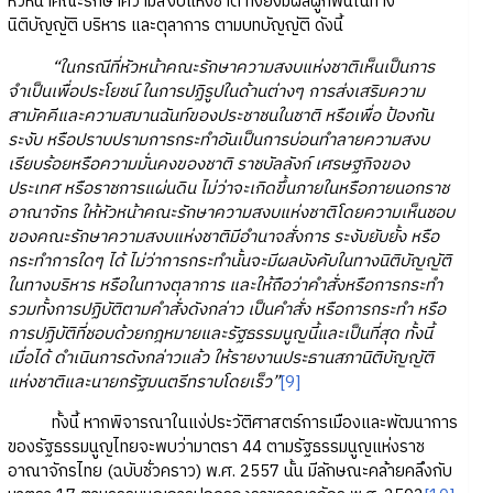
หัวหน้าคณะรักษาความสงบแห่งชาติ ทั้งยังมีผลผูกพันในทาง
นิติบัญญัติ บริหาร และตุลาการ ตามบทบัญญัติ ดังนี้
“ในกรณีที่หัวหน้าคณะรักษาความสงบแห่งชาติเห็นเป็นการ
จำเป็นเพื่อประโยชน์ ในการปฏิรูปในด้านต่างๆ การส่งเสริมความ
สามัคคีและความสมานฉันท์ของประชาชนในชาติ หรือเพื่อ ป้องกัน
ระงับ หรือปราบปรามการกระทำอันเป็นการบ่อนทำลายความสงบ
เรียบร้อยหรือความมั่นคงของชาติ ราชบัลลังก์ เศรษฐกิจของ
ประเทศ หรือราชการแผ่นดิน ไม่ว่าจะเกิดขึ้นภายในหรือภายนอกราช
อาณาจักร ให้หัวหน้าคณะรักษาความสงบแห่งชาติโดยความเห็นชอบ
ของคณะรักษาความสงบแห่งชาติมีอำนาจสั่งการ ระงับยับยั้ง หรือ
กระทำการใดๆ ได้ ไม่ว่าการกระทำนั้นจะมีผลบังคับในทางนิติบัญญัติ
ในทางบริหาร หรือในทางตุลาการ และให้ถือว่าคำสั่งหรือการกระทำ
รวมทั้งการปฏิบัติตามคำสั่งดังกล่าว เป็นคำสั่ง หรือการกระทำ หรือ
การปฏิบัติที่ชอบด้วยกฎหมายและรัฐธรรมนูญนี้และเป็นที่สุด ทั้งนี้
เมื่อได้ ดำเนินการดังกล่าวแล้ว ให้รายงานประธานสภานิติบัญญัติ
แห่งชาติและนายกรัฐมนตรีทราบโดยเร็ว”
[9]
ทั้งนี้ หากพิจารณาในแง่ประวัติศาสตร์การเมืองและพัฒนาการ
ของรัฐธรรมนูญไทยจะพบว่ามาตรา 44 ตามรัฐธรรมนูญแห่งราช
อาณาจักรไทย (ฉบับชั่วคราว) พ.ศ. 2557 นั้น มีลักษณะคล้ายคลึงกับ