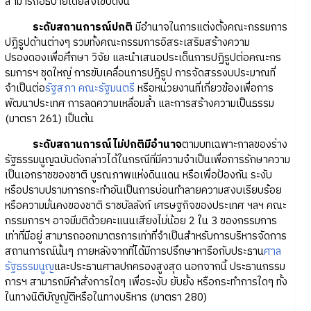
สามารถอธิบายโดยสังเขปดังนี้
ระดับสถานการณ์ปกติ
มีอำนาจในการแต่งตั้งคณะกรรมการ
ปฏิรูปด้านต่างๆ รวมทั้งคณะกรรมการอิสระเสริมสร้างความ
ปรองดองเพื่อศึกษา วิจัย และนำเสนอประเด็นการปฏิรูปต่อคณะกร
รมการฯ ชุดใหญ่ การขับเคลื่อนการปฏิรูป การจัดสรรงบประมาณที่
จำเป็นต่อ
รัฐสภา
คณะรัฐมนตรี
หรือหน่วยงานที่เกี่ยวข้องเพื่อการ
พัฒนาประเทศ การลดความเหลื่อมล้ำ และการสร้างความเป็นธรรม
(มาตรา 261) เป็นต้น
ระดับสถานการณ์ไม่ปกติมีอำนาจ
ตามบทเฉพาะกาลของร่าง
รัฐธรรมนูญฉบับดังกล่าวได้ในกรณีที่มีความจำเป็นเพื่อการรักษาความ
เป็นเอกราชของชาติ บูรณภาพแห่งดินแดน หรือเพื่อป้องกัน ระงับ
หรือปราบปรามการกระทำอันเป็นการบ่อนทำลายความสงบเรียบร้อย
หรือความมั่นคงของชาติ ราชบัลลังก์ เศรษฐกิจของประเทศ ฯลฯ คณะ
กรรมการฯ อาจมีมติด้วยคะแนนเสียงไม่น้อย 2 ใน 3 ของกรรมการ
เท่าที่มีอยู่ สามารถออกมาตรการเท่าที่จำเป็นสำหรับการบริหารจัดการ
สถานการณ์นั้นๆ ภายหลังจากที่ได้มีการปรึกษาหารือกับประธาน
ศาล
รัฐธรรมนูญ
และประธานศาลปกครองสูงสุด นอกจากนี้ ประธานกรรม
การฯ สามารถมีคำสั่งการใดๆ เพื่อระงับ ยับยั้ง หรือกระทำการใดๆ ทั้ง
ในทางนิติบัญญัติหรือในทางบริหาร (มาตรา 280)