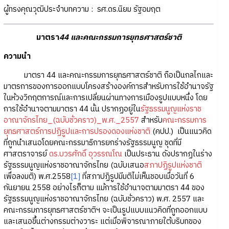
ผู้ทรงคุณวุฒิประจำบทความ : รศ.ดร.นิยม รัฐอมฤต
มาตรา
44 และคณะกรรมการยุทธศาสตร์ชาติ
ความนำ
มาตรา 44 และคณะกรรมการยุทธศาสตร์ชาติ ถือเป็นกลไกและ
มาตรการของการออกแบบโครงสร้างองค์การสำหรับการใช้อำนาจรัฐ
ในห้วงวิกฤตการณ์และการเปลี่ยนผ่านทางการเมืองรูปแบบหนึ่ง โดย
การใช้อำนาจตามมาตรา 44 นั้น ปรากฏอยู่ใน
รัฐธรรมนูญแห่งราช
อาณาจักรไทย_(ฉบับชั่วคราว)_พ.ศ._2557
สำหรับ
คณะกรรมการ
ยุทธศาสตร์การปฏิรูปและการปรองดองแห่งชาติ
(คปป.) เป็นแนวคิด
ที่ถูกนำเสนอโดยคณะกรรมาธิการยกร่างรัฐธรรมนูญ ชุดที่มี
ศาสตราจารย์
ดร.บวรศักดิ์ อุวรรณโณ
เป็นประธาน ดังปรากฏในร่าง
รัฐธรรมนูญแห่งราชอาณาจักรไทย (ฉบับเสนอ
สภาปฏิรูปแห่งชาติ
เพื่อลงมติ) พ.ศ.2558
[1]
ที่สภาปฏิรูปมีมติไม่เห็นชอบเมื่อวันที่ 6
กันยายน 2558 อย่างไรก็ตาม แม้การใช้อำนาจตามมาตรา 44 ของ
รัฐธรรมนูญแห่งราชอาณาจักรไทย (ฉบับชั่วคราว) พ.ศ. 2557 และ
คณะกรรมการยุทธศาสตร์ชาติฯ จะเป็นรูปแบบแนวคิดที่ถูกออกแบบ
และเสนอขึ้นต่างกรรมต่างวาระ แต่เมื่อพิจารณาภายใต้บริบทของ