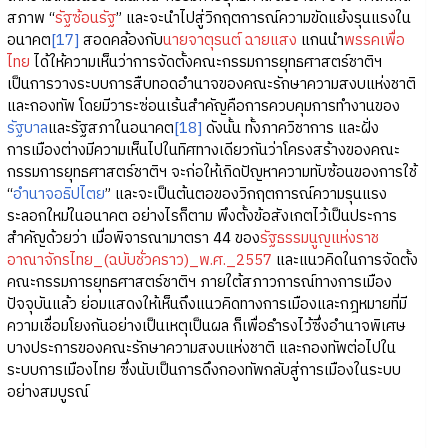
สภาพ “
รัฐซ้อนรัฐ
” และจะนำไปสู่วิกฤตการณ์ความขัดแย้งรุนแรงใน
อนาคต
[17]
สอดคล้องกับ
นายจาตุรนต์ ฉายแสง
แกนนำ
พรรคเพื่อ
ไทย
ได้ให้ความเห็นว่าการจัดตั้งคณะกรรมการยุทธศาสตร์ชาติฯ
เป็นการวางระบบการสืบทอดอำนาจของคณะรักษาความสงบแห่งชาติ
และกองทัพ โดยมีวาระซ่อนเร้นสำคัญคือการควบคุมการทำงานของ
รัฐบาล
และรัฐสภาในอนาคต
[18]
ดังนั้น ทั้งภาควิชาการ และฝั่ง
การเมืองต่างมีความเห็นไปในทิศทางเดียวกันว่าโครงสร้างของคณะ
กรรมการยุทธศาสตร์ชาติฯ จะก่อให้เกิดปัญหาความทับซ้อนของการใช้
“
อำนาจอธิปไตย
” และจะเป็นต้นตอของวิกฤตการณ์ความรุนแรง
ระลอกใหม่ในอนาคต อย่างไรก็ตาม พึงตั้งข้อสังเกตไว้เป็นประการ
สำคัญด้วยว่า เมื่อพิจารณามาตรา 44 ของ
รัฐธรรมนูญแห่งราช
อาณาจักรไทย_(ฉบับชั่วคราว)_พ.ศ._2557
และแนวคิดในการจัดตั้ง
คณะกรรมการยุทธศาสตร์ชาติฯ ภายใต้สภาวการณ์ทางการเมือง
ปัจจุบันแล้ว ย่อมแสดงให้เห็นถึงแนวคิดทางการเมืองและกฎหมายที่มี
ความเชื่อมโยงกันอย่างเป็นเหตุเป็นผล ก็เพื่อธำรงไว้ซึ่งอำนาจพิเศษ
บางประการของคณะรักษาความสงบแห่งชาติ และกองทัพต่อไปใน
ระบบการเมืองไทย ซึ่งนับเป็นการดึงกองทัพกลับสู่การเมืองในระบบ
อย่างสมบูรณ์