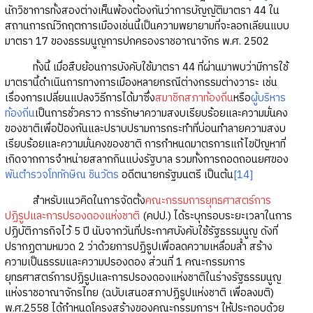
นักวิชาการทั้งสองต่างเห็นพ้องต้องกันว่าการบัญญัติมาตรา 44 ใน
สถานการณ์วิกฤตการเมืองเช่นนี้เป็นความพยายามที่จะลอกเลียนแบบ
มาตรา 17 ของธรรมนูญการปกครองราชอาณาจักร พ.ศ. 2502
ทั้งนี้ เมื่อสืบย้อนการบังคับใช้มาตรา 44 ที่ผ่านมาพบว่ามีการใช้
มาตรานี้ดำเนินการทางการเมืองหลายกรณีต่างกรรมต่างวาระ เช่น
เรื่องการเปลี่ยนแปลงวิธีการได้มาซึ่ง
สมาชิกสภาท้องถิ่น
หรือ
ผู้บริหาร
ท้องถิ่น
เป็นการชั่วคราว การรักษาความสงบเรียบร้อยและความมั่นคง
ของชาติเพื่อป้องกันและปราบปรามการกระทำที่บ่อนทำลายความสงบ
เรียบร้อยและความมั่นคงของชาติ การกำหนดมาตรการแก้ไขปัญหาที่
เกิดจากการจำหน่ายสลากกินแบ่งรัฐบาล รวมทั้งการถอดถอนยศของ
พันตำรวจโททักษิณ ชินวัตร
อดีตนายกรัฐมนตรี เป็นต้น
[14]
สำหรับแนวคิดในการจัดตั้ง
คณะกรรมการยุทธศาสตร์การ
ปฏิรูปและการปรองดองแห่งชาติ
(คปป.) ได้ระบุกรอบระยะเวลาในการ
ปฏิบัติภารกิจไว้ 5 ปี นับจากวันที่ประกาศบังคับใช้รัฐธรรมนูญ ดังที่
ปรากฏตามหมวด 2 ว่าด้วยการปฏิรูปเพื่อลดความเหลื่อมล้ำ สร้าง
ความเป็นธรรมและความปรองดอง ส่วนที่ 1 คณะกรรมการ
ยุทธศาสตร์การปฏิรูปและการปรองดองแห่งชาติในร่างรัฐธรรมนูญ
แห่งราชอาณาจักรไทย (ฉบับเสนอสภาปฏิรูปแห่งชาติ เพื่อลงมติ)
พ.ศ.2558 ได้กำหนดโครงสร้างของคณะกรรมการฯ ให้ประกอบด้วย