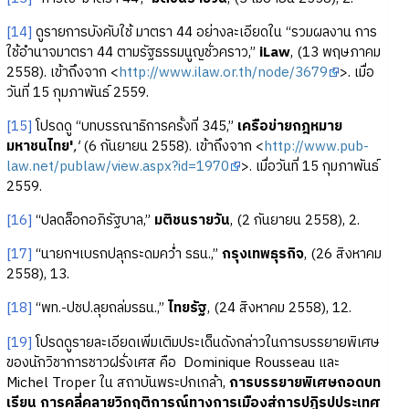
[14]
ดูรายการบังคับใช้ มาตรา 44 อย่างละเอียดใน “รวมผลงาน การ
ใช้อำนาจมาตรา 44 ตามรัฐธรรมนูญชั่วคราว,”
iLaw
, (13 พฤษภาคม
2558). เข้าถึงจาก <
http://www.ilaw.or.th/node/3679
>. เมื่อ
วันที่ 15 กุมภาพันธ์ 2559.
[15]
โปรดดู “บทบรรณาธิการครั้งที่ 345,”
เครือข่ายกฎหมาย
มหาชนไทย'
,'
(6 กันยายน 2558). เข้าถึงจาก <
http://www.pub-
law.net/publaw/view.aspx?id=1970
>. เมื่อวันที่ 15 กุมภาพันธ์
2559.
[16]
“ปลดล็อกอภิรัฐบาล,”
มติชนรายวัน
, (2 กันยายน 2558), 2.
[17]
“นายกฯเบรกปลุกระดมคว่ำ รธน.,”
กรุงเทพธุรกิจ
, (26 สิงหาคม
2558), 13.
[18]
“พท.-ปชป.ลุยถล่มรธน.,”
ไทยรัฐ
, (24 สิงหาคม 2558), 12.
[19]
โปรดดูรายละเอียดเพิ่มเติมประเด็นดังกล่าวในการบรรยายพิเศษ
ของนักวิชาการชาวฝรั่งเศส คือ Dominique Rousseau และ
Michel Troper ใน สถาบันพระปกเกล้า,
การบรรยายพิเศษถอดบท
เรียน การคลี่คลายวิกฤติการณ์ทางการเมืองสู่การปฏิรูปประเทศ