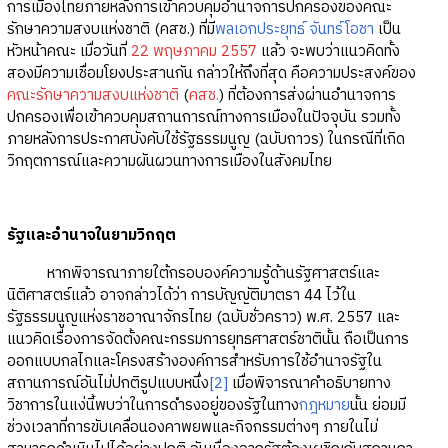
การเมืองไทยภายหลังการเข้าควบคุมอำนาจการปกครองของคณะ
รักษาความสงบแห่งชาติ (คสช.) ที่มี
พลเอกประยุทธ์ จันทร์โอชา
เป็น
หัวหน้าคณะ เมื่อวันที่
22 พฤษภาคม 2557
แล้ว จะพบว่าแนวคิดทั้ง
สองมีความเชื่อมโยงประสานกัน กล่าวให้ถึงที่สุด คือความประสงค์ของ
คณะรักษาความสงบแห่งชาติ
(
คสช.
) ที่ต้องการส่งผ่านอำนาจการ
ปกครองเพื่อเข้าควบคุมสถานการณ์ทางการเมืองในปัจจุบัน รวมทั้ง
ภายหลังการประกาศบังคับใช้รัฐธรรมนูญ (ฉบับถาวร) ในกรณีที่เกิด
วิกฤตการณ์และความผันผวนทางการเมืองในสังคมไทย
รัฐและอำนาจในยามวิกฤต
หากพิจารณาภายใต้กรอบองค์ความรู้ด้านรัฐศาสตร์และ
นิติศาสตร์แล้ว อาจกล่าวได้ว่า การบัญญัติมาตรา 44 ไว้ใน
รัฐธรรมนูญแห่งราชอาณาจักรไทย (ฉบับชั่วคราว) พ.ศ. 2557 และ
แนวคิดเรื่องการจัดตั้งคณะกรรมการยุทธศาสตร์ชาตินั้น ถือเป็นการ
ออกแบบกลไกและโครงสร้างองค์การสำหรับการใช้อำนาจรัฐใน
สถานการณ์อันไม่ปกติรูปแบบหนึ่ง
[2]
เมื่อพิจารณาคำอธิบายทาง
วิชาการในแง่นี้พบว่าในการดำรงอยู่ของรัฐในทาง
กฎหมาย
นั้น ย่อมมี
ช่วงเวลาที่การขับเคลื่อนองคาพยพและกิจกรรมต่างๆ ภายในไม่