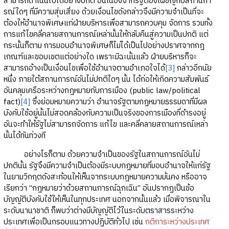
สามารถดำเนินไปได้อย่างปกติ อันเนื่องจากรัฐต้องเผชิญกับสถานกา
รณ์ใดๆ ที่มีความสุ่มเสี่ยง ด้วยเงื่อนไขดังกล่าวจึงมีความจำเป็นที่จะ
ต้องให้อำนาจพิเศษแก่ฝ่ายบริหารเพื่อสามารถควบคุม จัดการ รวมทั้ง
การแก้ไขคลี่คลายสถานการณ์เหล่านั้นให้กลับคืนสู่ความเป็นปกติ แต่
กระนั้นก็ตาม การมอบอำนาจพิเศษก็ไม่ได้เป็นไปอย่างปราศจากกฎ
เกณฑ์และขอบเขตแต่อย่างใด เพราะมิฉะนั้นแล้ว ฝ่ายบริหารก็จะ
สามารถอ้างเป็นเงื่อนไขเพื่อใช้อำนาจตามอำเภอใจได้
[3]
กล่าวอีกนัย
หนึ่ง ภายใต้สถานการณ์อันไม่ปกติใดๆ นั้น ได้ก่อให้เกิดความสัมพันธ์
อันคลุมเครือระหว่างกฎหมายกับการเมือง (public law/political
fact)
[4]
ซึ่งย่อมหมายความว่า อำนาจรัฐตามกฎหมายธรรมดาที่มีผล
บังคับใช้อยู่นั้นไม่สอดคล้องกับความเป็นจริงของการเมืองที่ดำรงอยู่
อันจะทำให้รัฐไม่สามารถจัดการ แก้ไข และคลี่คลายสถานการณ์เหล่า
นั้นได้ทันท่วงที
อย่างไรก็ตาม ด้วยความจำเป็นของรัฐในสถานการณ์อันไม่
ปกตินั้น รัฐจึงมีความจำเป็นต้องมีระบบกฎหมายที่มอบอำนาจให้แก่รัฐ
ในยามวิกฤตดังสะท้อนให้เห็นจากระบบกฎหมายความมั่นคง หรืออาจ
เรียกว่า “กฎหมายว่าด้วยสถานการณ์ฉุกเฉิน” อันปรากฏเป็นข้อ
บัญญัติบังคับใช้ให้เห็นในทุกประเทศ นอกจากนั้นแล้ว เมื่อพิจารณาใน
ระดับนานาชาติ ก็พบว่าต่างมีบัญญัติไว้ในระดับตราสารระหว่าง
ประเทศเพื่อเป็นกรอบแนวทางปฏิบัติทั่วไป เช่น
กติการะหว่างประเทศ