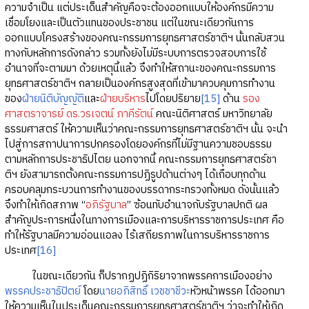
ความจำเป็น แต่ประเด็นสำคัญคือจะต้องออกแบบให้องค์กรมีความ
เชื่อมโยงและเป็นตัวแทนของประชาชน แต่ในขณะเดียวกันการ
ออกแบบโครงสร้างของคณะกรรมการยุทธศาสตร์ชาติฯ นั้นกลับสวน
ทางกับหลักการดังกล่าว รวมทั้งยังไม่มีระบบการตรวจสอบการใช้
อำนาจที่จะตามมา ด้วยเหตุนี้แล้ว จึงทำให้สถานะของคณะกรรมการ
ยุทธศาสตร์ชาติฯ กลายเป็นองค์กรสูงสุดที่เข้ามาควบคุมการทำงาน
ของ
ฝ่ายนิติบัญญัติ
และ
ฝ่ายบริหาร
ไปโดยปริยาย
[15]
ด้าน
รอง
ศาสตราจารย์ ดร.วรเจตน์ ภาคีรัตน์
คณะนิติศาสตร์ มหาวิทยาลัย
ธรรมศาสตร์ ให้ความเห็นว่าคณะกรรมการยุทธศาสตร์ชาติฯ นั้น จะนำ
ไปสู่การสถาปนาการปกครองโดยองค์กรที่ไม่มีฐานความชอบธรรม
ตามหลักการประชาธิปไตย นอกจากนี้ คณะกรรมการยุทธศาสตร์ชา
ติฯ ยังสามารถตั้งคณะกรรมการปฏิรูปด้านต่างๆ ได้เกือบทุกด้าน
ครอบคลุมกระบวนการทำงานของบรรดากระทรวงทั้งหมด ดังนั้นแล้ว
จึงทำให้เกิดสภาพ “
อภิรัฐบาล
” ซ้อนทับอำนาจกับรัฐบาลปกติ ผล
สำคัญประการหนึ่งในทางการเมืองและการบริหารราชการประเทศ คือ
ทำให้รัฐบาลมีความอ่อนแอลง ไร้เสถียรภาพในการบริหารราชการ
ประเทศ
[16]
ในขณะเดียวกัน ก็ปรากฏปฏิกิริยาจากพรรคการเมืองอย่าง
พรรคประชาธิปัตย์
โดย
นายอภิสิทธิ์ เวชชาชีวะ
หัวหน้าพรรค ได้ออกมา
ให้ความเห็นในประเด็นคณะกรรมการยุทธศาสตร์ชาติฯ ว่าจะทำให้เกิด