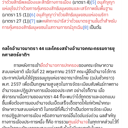
ว่าด้วยสิทธิพลเมืองและสิทธิทางการเมือง
(มาตรา 4)
[5]
อนุสัญญา
แห่งยุโรปว่าด้วยการคุ้มครองสิทธิมนุษยชนและเสรีภาพขั้นพื้นฐาน
(มาตรา 15 (1))
[6]
อนุสัญญาว่าด้วยสิทธิมนุษยชนแห่งอเมริกา
(มาตรา 27 (1))
[7]
และ
หลักการปารีสว่าด้วยมาตรฐานขั้นต่ำสำหรับ
การคุ้มครองสิทธิมนุษยชนในสถานการณ์ฉุกเฉิน
[8]
เป็นต้น
กลไกอำนาจมาตรา 44 และโครงสร้างอำนาจคณะกรรมการยุ
ทศาสตร์ชาติฯ
ภายหลังการเข้า
ยึดอำนาจการปกครอง
ของคณะรักษาความ
สงบแห่งชาติ เมื่อวันที่ 22 พฤษภาคม 2557 คณะผู้ยึดอำนาจได้การ
ประกาศบังคับใช้รัฐธรรมนูญแห่งราชอาณาจักรไทย (ฉบับชั่วคราว)
พ.ศ. 2557 เพื่อเป็นกฎหมายสูงสุดในการจัดระเบียบสัมพันธ์ภาพทาง
อำนาจและปฏิรูปทางการเมืองของประเทศ อย่างไรก็ตาม เมื่อ
พิจารณาเนื้อความของมาตรา 44 ก็จะพบว่าได้ถูกตราและออกแบบ
ขึ้นเพื่อต้องการมอบอำนาจอันเบ็ดเสร็จเด็ดขาดให้แก่หัวหน้าคณะ
รักษาความสงบแห่งชาติ ในกรณีที่เห็นว่าจำเป็นต่อการจัดระเบียบ
การปฏิรูปทางการเมือง หรือสถานการณ์อื่นใดอันเร่งด่วน ผลสำคัญ
ทางการเมืองประการหนึ่ง ก็คือ การรวม
ศูนย์อำนาจ
ในทุกภาคส่วนไว้ที่