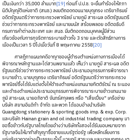
เป็นเงินกว่า 35,000 ล้านบาท
[19]
ก่อนที่ ป.ป.ช. จะยื่นคำร้องให้สภา
นิติบัญญัติแห่งชาติ (สนช.) ลงมติถอดถอนนายบุญทรง เตริยาภิรมย์
อดีตรัฐมนตรีว่าการกระทรวงพาณิชย์ นายภูมิ สาระผล อดีตรัฐมนตรี
ช่วยว่าการกระทรวงพาณิชย์ และนายมนัส สร้อยพลอย อดีตอธิบดี
กรมการค้าต่างประเทศ และ สนช. มีมติถอดถอนบุคคลผู้มีส่วน
เกี่ยวข้องกับการทุจริตการระบายข้าวทั้ง 3 ราย และตัดสิทธิทางการ
เมืองเป็นเวลา 5 ปีไปเมื่อวันที่ 8 พฤษภาคม 2558
[20]
ศาลฎีกาแผนกคดีอาญาของผู้ดำรงตำแหน่งทางการเมืองได้
พิจารณาหลักฐานและไต่สวนพยานแล้ว เห็นว่า นายภูมิ สาระผล อดีต
รัฐมนตรีช่วยว่าการกระทรวงพาณิชย์ ประธานอนุกรรมการพิจารณา
ระบายข้าว, นายบุญทรง เตริยาภิรมย์ อดีตรัฐมนตรีว่าการกระทรวง
พาณิชย์ซึ่งได้รับแต่งตั้งให้ดำรงตำแหน่งแทนนายกิตติรัตน์ ณ ระนอง
และดำรงตำแหน่งประธานอนุกรรมการพิจารณาระบายข้าวแทนนาย
ภูมิ สาระผล, นายอภิชาติ จันทร์สกุลพร หรือ "เสี่ยเปี๋ยง" เครือข่าย
บริษัท สยามอินดิก้า จำกัด และพวก ได้แอบอ้างนำบริษัท
Guangdong stationery & sporting goods imp. & exp. Corp.
และบริษัท Hainan grain and oil industrial trading company มา
ขอซื้อข้าวกับรัฐบาลไทยโดยอ้างว่าบริษัททั้งสองได้รับมอบหมายจาก
รัฐบาลจีนให้มาทำสัญญาซื้อขายแบบรัฐต่อรัฐ เพื่อหลีกเลี่ยงการ
แข่งขันราคาอย่างเป็นธรรม ทั้งนี้ นายภูมิ สาระผล และนายบุญทรง เต