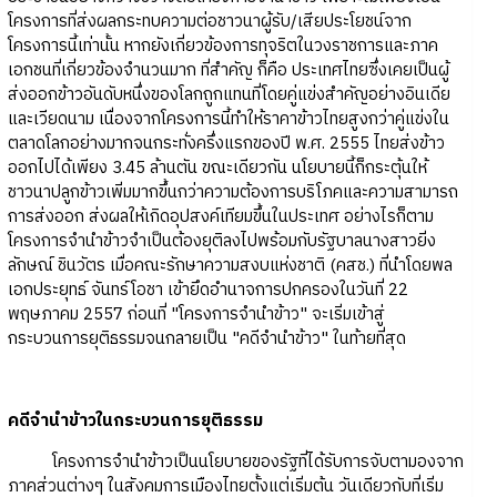
โครงการที่ส่งผลกระทบความต่อชาวนาผู้รับ/เสียประโยชน์จาก
โครงการนี้เท่านั้น หากยังเกี่ยวข้องการทุจริตในวงราชการและภาค
เอกชนที่เกี่ยวข้องจำนวนมาก ที่สำคัญ ก็คือ ประเทศไทยซึ่งเคยเป็นผู้
ส่งออกข้าวอันดับหนึ่งของโลกถูกแทนที่โดยคู่แข่งสำคัญอย่างอินเดีย
และเวียดนาม เนื่องจากโครงการนี้ทำให้ราคาข้าวไทยสูงกว่าคู่แข่งใน
ตลาดโลกอย่างมากจนกระทั่งครึ่งแรกของปี พ.ศ. 2555 ไทยส่งข้าว
ออกไปได้เพียง 3.45 ล้านตัน ขณะเดียวกัน นโยบายนี้ก็กระตุ้นให้
ชาวนาปลูกข้าวเพิ่มมากขึ้นกว่าความต้องการบริโภคและความสามารถ
การส่งออก ส่งผลให้เกิดอุปสงค์เทียมขึ้นในประเทศ อย่างไรก็ตาม
โครงการจำนำข้าวจำเป็นต้องยุติลงไปพร้อมกับรัฐบาลนางสาวยิ่ง
ลักษณ์ ชินวัตร เมื่อคณะรักษาความสงบแห่งชาติ (คสช.) ที่นำโดยพล
เอกประยุทธ์ จันทร์โอชา เข้ายึดอำนาจการปกครองในวันที่ 22
พฤษภาคม 2557 ก่อนที่ "โครงการจำนำข้าว" จะเริ่มเข้าสู่
กระบวนการยุติธรรมจนกลายเป็น "คดีจำนำข้าว" ในท้ายที่สุด
คดีจำนำข้าวในกระบวนการยุติธรรม
โครงการจำนำข้าวเป็นนโยบายของรัฐที่ได้รับการจับตามองจาก
ภาคส่วนต่างๆ ในสังคมการเมืองไทยตั้งแต่เริ่มต้น วันเดียวกับที่เริ่ม