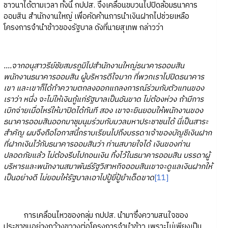
ชาวนาได้ตามเวลา ทั้งนี้ กปปส. จึงเคลื่อนขบวนไปปิดล้อมธนาคาร
ออมสิน สำนักงานใหญ่ เพื่อคัดค้านการนำเงินฝากไปช่วยเหลือ
โครงการจำนำข้าวของรัฐบาล ดังที่นายสุเทพ กล่าวว่า
....จากอนุสาวรีย์ชัยสมรภูมิไปสำนักงานใหญ่ธนาคารออมสิน
พนักงานธนาคารออมสิน ผู้บริหารดีใจมาก ที่พวกเราไปปิดธนาคาร
เขา และเขาก็ได้ทำความตกลงออกแถลงการณ์ร่วมกับตัวแทนของ
เราว่า หนึ่ง จะไม่ให้เงินกู้แก่รัฐบาลเป็นอันขาด ไม่ต้องห่วง ถ้ามีการ
เบิกจ่ายเมื่อไหร่ให้มาปิดได้ทันที สอง เขาจะยินยอมให้พนักงานของ
ธนาคารออมสินออกมาชุมนุมร่วมกับมวลมหาประชาชนได้ นี่เป็นสาระ
สำคัญ ผมจึงถือโอกาสนี้กราบเรียนไปถึงบรรดาเจ้าของบัญชีเงินฝาก
ที่ฝากเงินไว้กับธนาคารออมสินว่า ท่านสบายใจได้ เงินของท่าน
ปลอดภัยแล้ว ไม่ต้องรีบไปถอนเงิน ทิ้งไว้ในธนาคารออมสิน บรรดาผู้
บริหารและพนักงานสมาพันธ์รัฐวิสาหกิจออมสินเขาจะดูแลเงินฝากให้
เป็นอย่างดี ไม่ยอมให้รัฐบาลเอาไปปู้ยี่ปู้ยำเด็ดขาด
[11]
การเคลื่อนไหวของกลุ่ม กปปส. นำมาซึ่งความสนใจของ
ประชาชนอย่างกว้างขวางต่อโครงการจำนำข้าว เพราะไม่เพียงเป็น