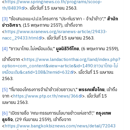
<
https://www.springnews.co.th/programs/scoop-
th/84839
>. เมื่อวันที่ 15 เมษายน 2563.
[3]
"ข้อเสนอแนะป.ป.ช.โครงการ “ประกันราคา - จำนำข้าว”,"
สำนัก
ข่าวอิศรา
, (15 พฤษภาคม 2557), เข้าถึงจาก
<
https://www.isranews.org/isranews-article/29433-
nacc_29433.html
>. เมื่อวันที่ 15 เมษายน 2563.
[4]
"ชาวนาไทย..ไม่เหมือนเดิม,"
มูลนิธิวิถีไทย
, (6 พฤษภาคม 2559),
เข้าถึงจาก <
https://www.landactionthai.org/land/index.php?
option=com_content&view=article&id=1490:ชาวนาไทย-ไม่
เหมือนเดิม&catid=108&Itemid=632
>. เมื่อวันที่ 15 เมษายน
2563.
[5]
"ที่มาของโครงการจำนำข้าวช่วยชาวนา,"
พรรคเพื่อไทย
, เข้าถึง
จาก <
https://www.ptp.or.th/news/366
>. เมื่อวันที่ 15
เมษายน 2563.
[6]
“เปิดรายชื่อ 'คณะกรรมการนโยบายข้าวแห่งชาติ',”
กรุงเทพ
ธุรกิจ
, (29 กันยายน 2559), เข้าถึงจาก
<
https://www.bangkokbiznews.com/news/detail/72043