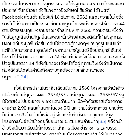
เป็นธรรมในกระบวนการยุติธรรมภายใต้รัฐบาล คสช. ที่นำโดยพลเอก
ประยุทธ์ จันทร์โอชา ดังที่นางสาวยิ่งลักษณ์ ชินวัตร ได้โพสต์
Facebook ส่วนตัว เมื่อวันที่ 16 ธันวาคม 2562 แสดงความในใจถึง
การไม่ได้รับความเป็นธรรม ที่ตนเองถูกยึดทรัพย์จากการใช้มาตรา 44
ตามรัฐธรรมนูญแห่งราชอาณาจักรไทยพ.ศ. 2560 ความตอนหนึ่งว่า
“ดิฉันสูญเสียบ้านที่ถูกยึดและขณะนี้ทรัพย์สินของดิฉันก็กำลังถูกกรม
บังคับคดีประมูลชิ้นต่อชิ้น ดิฉันใช้ข้อต่อสู้ทางกฎหมายทุกรูปแบบแล้ว
แต่ก็ไม่สามารถจะหยุดยั้งได้ เพราะนายกรัฐมนตรีชื่อประยุทธ์ จันทร์
โอชา ได้ใช้อำนาจตามมาตรา 44 ตั้งแต่เมื่อครั้งที่ยึดอำนาจ และจนถึง
ปัจจุบันมาตรา 44 ก็ยังคุ้มครองเจ้าหน้าที่อยู่ ทุกคนจึงเร่งดำเนินการ
กับคดีดิฉันโดยไม่คำนึงถึงความถูกต้องตามหลักเกณฑ์ของ
กฎหมาย”
[34]
ทั้งนี้ มีการประเมินว่าถึงเดือนมีนาคม 2560 โครงการจำนำข้าว
เปลือกตั้งแต่ฤดูการผลิต 2554/55 จนถึงฤดูการผลิต 2556/57 รัฐ
ใช้จ่ายเงินไปประมาณ 9.68 แสนล้านบาท เมื่อหักด้วยรายได้จากการ
ขายข้าว 2.98 แสนล้านบาทในช่วง 5 ปี และรายได้จากการระบายข้าว
ในส่วนอีก 8 ล้านตันที่เหลืออยู่ จึงเท่ากับว่ามีผลขาดทุนทางบัญชี
โครงการรับจำนำข้าวอยู่ที่ประมาณ 6.21 แสนล้านบาท
[35]
คดีจำนำ
ข้าวจึงเป็นบทเรียนให้แก่บรรดานักการเมือง ข้าราชการ และบรรดา
บริษัทเอกชนที่เกี่ยวข้องกับการดำเนินโครงการของรัฐ ได้เป็นอย่างดี