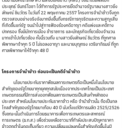
ต่อมาเมื่อคณะรักษาความสงบแห่งชาติ (คสช.) ซึ่งนำโดยพลเอก
ประยุทธ์ จันทร์โอชา ได้ทำการรัฐประหารยึดอำนาจรัฐบาลนางสาวยิ่ง
ลักษณ์ ชินวัตร ในวันที่ 22 พฤษภาคม 2557 โครงการจำนำข้าวจึงถูก
ตรวจสอบอย่างจริงจังมากยิ่งขึ้นถึงกรณีการทุจริตและความสูญเสีย
ที่เกิดขึ้นแก่รัฐ จนนำไปสู่การฟ้องร้องคดีอาญา คดีแพ่งและคดีทาง
ปกครอง ซึ่งมีนักการเมือง ข้าราชการ และนักธุรกิจเกี่ยวข้องจำนวน
มากเข้าไปเกี่ยวข้อง ทั้งนี้รวมถึง นางสาวยิ่งลักษณ์ ชินวัตร ที่ถูกศาล
พิพากษาจำคุก 5 ปี ไม่รอลงอาญา และนายบุญทรง เตริยาภิรมย์ ที่ถูก
ศาลพิพากษาให้จำคุก 48 ปี
โครงการจำนำข้าว ก่อนจะเป็นคดีจำนำข้าว
นโยบายประกันราคาพืชผลการเกษตรถือเป็นหนึ่งในนโยบาย
สำคัญของรัฐไทยมาทุกยุคทุกสมัยเนื่องจากประเทศไทยเป็นประเทศ
เกษตรกรรมที่มีการส่งออกพืชผลการเกษตรเป็นสินค้าหลักของ
ประเทศ สำหรับนโยบายประกันราคาข้าว หรือ จำนำข้าวนั้น ถือเป็นกล
ไกลสำคัญของรัฐไทยมาเกือบ 40 ปี นับตั้งแต่ปีการผลิต 2525/2526
ซึ่งขณะนั้นดำเนินการโดยธนาคารเพื่อการเกษตรและสหกรณ์
การเกษตร (ธ.ก.ส.) เพื่อช่วยเหลือชาวนาที่กำลังประสบปัญหาราคา
ข้าวตกต่ำในฤดูเก็บเกี่ยว ความเปลี่ยนแปลงครั้งสำคัญเกิดขึ้นในปี