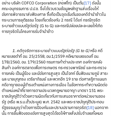
อย่าง บริษัท COFCO Corporation (คอฟโก) เป็นต้น
[17]
ดังนั้น
คณะอนุกรรมการ ป.ป.ช. จึงได้รวบรวมข้อมูลหลักฐานส่งเรื่องให้
อัยการพิจารณาส่งฟ้องศาล ซึ่งถือเป็นจุดเริ่มต้นของคดีจำนำข้าวใน
กระบวนการยุติธรรม โดยเกี่ยวข้องกับ 2 กรณี ได้แก่ กรณีทุจริต
ระบายข้าวแบบรัฐต่อรัฐ (G to G) และกรณีปล่อยปละละเลยให้เกิด
การทุจริตในโครงการรับจำนำข้าว
1. คดีทุจริตการระบายข้าวแบบรัฐต่อรัฐ (G to G)
หรือ คดี
หมายเลขดำที่ อม. 25/2558, อม.1/2559 คดีหมายเลขแดงที่ อม.
178/2560, อม. 179/2560 กรมการค้าต่างประเทศ องค์การคลัง
สินค้า องค์การตลาดเพื่อการเกษตร กระทรวงพาณิชย์ และกระทรวง
การคลัง เป็นผู้ร้อง และมีอัยการสูงสุด เป็นโจทก์ ยื่นฟ้องนายภูมิ สาระ
ผล นายบุญทรง เตริยาภิรมย์ และพวกอีก 19 ราย ต่อศาลฎีกาแผนก
คดีอาญาของผู้ดำรงตำแหน่งทางการเมือง ในข้อหากระทำความผิดต่อ
ตำแหน่งหน้าที่ราชการตามประมวลกฎหมายอาญา มาตรา 151 พระ
ราชบัญญัติว่าด้วยความผิดเกี่ยวกับการเสนอราคาต่อหน่วยงานของ
รัฐ (หรือ พ.ร.บ.ฮั้วประมูล) พ.ศ. 2542 และพระราชบัญญัติประกอบ
รัฐธรรมนูญว่าด้วยการป้องกันและปราบปรามการทุจริต
[18]
นอกจาก
นั้น การยื่นฟ้องของอัยการสูงสุดได้ขอให้ศาลสั่งปรับจำเลยทั้งหมด