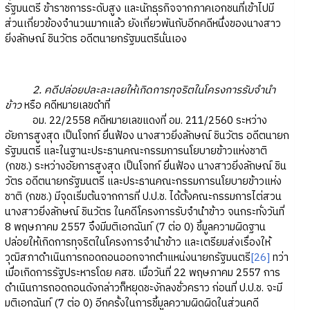
รัฐมนตรี ข้าราชการระดับสูง และนักธุรกิจจากภาคเอกชนที่เข้าไปมี
ส่วนเกี่ยวข้องจำนวนมากแล้ว ยังเกี่ยวพันกับอีกคดีหนึ่งของนางสาว
ยิ่งลักษณ์ ชินวัตร อดีตนายกรัฐมนตรีนั่นเอง
2. คดีปล่อยปละละเลยให้เกิดการทุจริตในโครงการรับจำนำ
ข้าว
หรือ คดีหมายเลขดำที่
อม. 22/2558 คดีหมายเลขแดงที่ อม. 211/2560 ระหว่าง
อัยการสูงสุด เป็นโจทก์ ยื่นฟ้อง นางสาวยิ่งลักษณ์ ชินวัตร อดีตนายก
รัฐมนตรี และในฐานะประธานคณะกรรมการนโยบายข้าวแห่งชาติ
(กขช.) ระหว่างอัยการสูงสุด เป็นโจทก์ ยื่นฟ้อง นางสาวยิ่งลักษณ์ ชิน
วัตร อดีตนายกรัฐมนตรี และประธานคณะกรรมการนโยบายข้าวแห่ง
ชาติ (กขช.) มีจุดเริ่มต้นจากการที่ ป.ป.ช. ได้ตั้งคณะกรรมการไต่สวน
นางสาวยิ่งลักษณ์ ชินวัตร ในคดีโครงการรับจำนำข้าว จนกระทั่งวันที่
8 พฤษภาคม 2557 จึงมีมติเอกฉันท์ (7 ต่อ 0) ชี้มูลความผิดฐาน
ปล่อยให้เกิดการทุจริตในโครงการจำนำข้าว และเตรียมส่งเรื่องให้
วุฒิสภาดำเนินการถอดถอนออกจากตำแหน่งนายกรัฐมนตรี
[26]
ทว่า
เมื่อเกิดการรัฐประหารโดย คสช. เมื่อวันที่ 22 พฤษภาคม 2557 การ
ดำเนินการถอดถอนดังกล่าวก็หยุดชะงักลงชั่วคราว ก่อนที่ ป.ป.ช. จะมี
มติเอกฉันท์ (7 ต่อ 0) อีกครั้งในการชี้มูลความผิดผิดในส่วนคดี