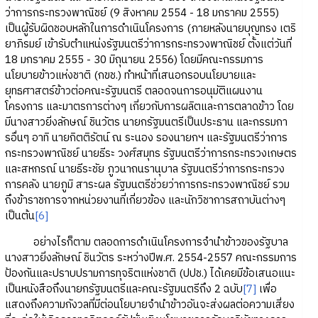
ว่าการกระทรวงพาณิชย์ (9 สิงหาคม 2554 - 18 มกราคม 2555)
เป็นผู้รับผิดชอบหลักในการดำเนินโครงการ (ภายหลังนายบุญทรง เตริ
ยาภิรมย์ เข้ารับตำแหน่งรัฐมนตรีว่าการกระทรวงพาณิชย์ ตั้งแต่วันที่
18 มกราคม 2555 - 30 มิถุนายน 2556) โดยมีคณะกรรมการ
นโยบายข้าวแห่งชาติ (กขช.) ทำหน้าที่เสนอกรอบนโยบายและ
ยุทธศาสตร์ข้าวต่อคณะรัฐมนตรี ตลอดจนการอนุมัติแผนงาน
โครงการ และมาตรการต่างๆ เกี่ยวกับการผลิตและการตลาดข้าว โดย
มีนางสาวยิ่งลักษณ์ ชินวัตร นายกรัฐมนตรีเป็นประธาน และกรรมกา
รอื่นๆ อาทิ นายกิตติรัตน์ ณ ระนอง รองนายกฯ และรัฐมนตรีว่าการ
กระทรวงพาณิชย์ นายธีระ วงศ์สมุทร รัฐมนตรีว่าการกระทรวงเกษตร
และสหกรณ์ นายธีระชัย ภูวนาถนรานุบาล รัฐมนตรีว่าการกระทรวง
การคลัง นายภูมิ สาระผล รัฐมนตรีช่วยว่าการกระทรวงพาณิชย์ รวม
ถึงข้าราชการจากหน่วยงานที่เกี่ยวข้อง และนักวิชาการสถาบันต่างๆ
เป็นต้น
[6]
อย่างไรก็ตาม ตลอดการดำเนินโครงการจำนำข้าวของรัฐบาล
นางสาวยิ่งลักษณ์ ชินวัตร ระหว่างปีพ.ศ. 2554-2557 คณะกรรมการ
ป้องกันและปราบปรามการทุจริตแห่งชาติ (ปปช.) ได้เคยมีข้อเสนอแนะ
เป็นหนังสือถึงนายกรัฐมนตรีและคณะรัฐมนตรีถึง 2 ฉบับ
[7]
เพื่อ
แสดงถึงความกังวลที่มีต่อนโยบายจำนำข้าวอันจะส่งผลต่อความเสี่ยง