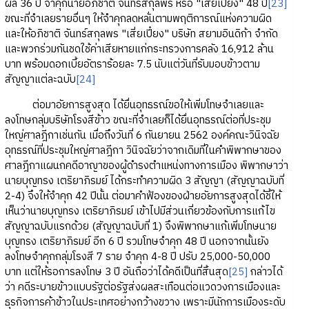
ผล 36 ปี จำคุกนายอภิชาติ จันทร์สกุลพร หรือ "เสี่ยเปี๋ยง" 48 ปี
[23]
ขณะที่จำเลยรายอื่นๆ ให้จำคุกลดหลั่นตามพฤติการณ์แห่งความผิด
และให้อภิชาติ จันทร์สกุลพร "เสี่ยเปี๋ยง" บริษัท สยามอินดิก้า จำกัด
และพวกร่วมกันชดใช้ค่าเสียหายแก่กระทรวงการคลัง 16,912 ล้าน
บาท พร้อมดอกเบี้ยอัตราร้อยละ 7.5 นับแต่วันที่รับมอบข้าวตาม
สัญญาแต่ละฉบับ
[24]
ต่อมาอัยการสูงสุด ได้ยื่นอุทธรณ์ขอให้เพิ่มโทษจำเลยและ
ลงโทษกลุ่มบริษัทโรงสีข้าว ขณะที่จำเลยก็ได้ยื่นอุทธรณ์ต่อที่ประชุม
ใหญ่ศาลฎีกาเช่นกัน เมื่อถึงวันที่ 6 กันยายน 2562 องค์คณะวินิจฉัย
อุทธรณ์ที่ประชุมใหญ่ศาลฎีกา วินิจฉัยว่าจากเดิมที่ในคำพิพากษาของ
ศาลฎีกาแผนกคดีอาญาของผู้ดำรงตำแหน่งทางการเมือง พิพากษาว่า
นายบุญทรง เตริยาภิรมย์ ได้กระทำความผิด 3 สัญญา (สัญญาฉบับที่
2-4) จึงให้จำคุก 42 ปีนั้น ต่อมาคำฟ้องของฝ่ายอัยการสูงสุดได้ชี้ให้
เห็นว่านายบุญทรง เตริยาภิรมย์ เข้าไปมีส่วนเกี่ยวข้องกับการแก้ไข
สัญญาฉบับแรกด้วย (สัญญาฉบับที่ 1) จึงพิพากษาแก้เพิ่มโทษนาย
บุญทรง เตริยาภิรมย์ อีก 6 ปี รวมโทษจำคุก 48 ปี นอกจากนั้นยัง
ลงโทษจำคุกกลุ่มโรงสี 7 ราย จำคุก 4-8 ปี ปรับ 25,000-50,000
บาท แต่ให้รอการลงโทษ 3 ปี อันถือว่าได้คดีเป็นที่สิ้นสุด
[25]
กล่าวได้
ว่า คดีระบายข้าวแบบรัฐต่อรัฐส่งผลสะเทือนต่อแวดวงการเมืองและ
ธุรกิจการค้าข้าวในประเทศอย่างกว้างขวาง เพราะมีนักการเมืองระดับ