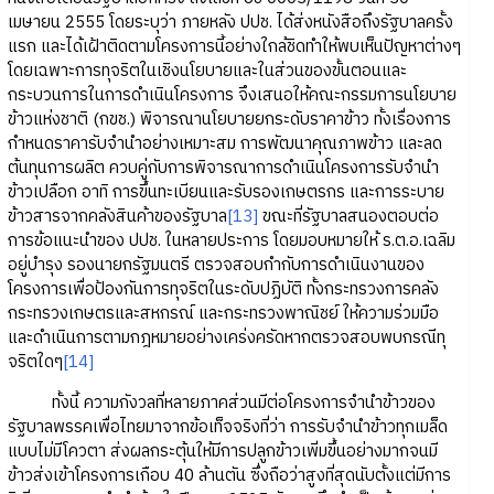
เมษายน 2555 โดยระบุว่า ภายหลัง ปปช. ได้ส่งหนังสือถึงรัฐบาลครั้ง
แรก และได้เฝ้าติดตามโครงการนี้อย่างใกล้ชิดทำให้พบเห็นปัญหาต่างๆ
โดยเฉพาะการทุจริตในเชิงนโยบายและในส่วนของขั้นตอนและ
กระบวนการในการดำเนินโครงการ จึงเสนอให้คณะกรรมการนโยบาย
ข้าวแห่งชาติ (กขช.) พิจารณานโยบายยกระดับราคาข้าว ทั้งเรื่องการ
กำหนดราคารับจำนำอย่างเหมาะสม การพัฒนาคุณภาพข้าว และลด
ต้นทุนการผลิต ควบคู่กับการพิจารณาการดำเนินโครงการรับจำนำ
ข้าวเปลือก อาทิ การขึ้นทะเบียนและรับรองเกษตรกร และการระบาย
ข้าวสารจากคลังสินค้าของรัฐบาล
[13]
ขณะที่รัฐบาลสนองตอบต่อ
การข้อแนะนำของ ปปช. ในหลายประการ โดยมอบหมายให้ ร.ต.อ.เฉลิม
อยู่บำรุง รองนายกรัฐมนตรี ตรวจสอบกำกับการดำเนินงานของ
โครงการเพื่อป้องกันการทุจริตในระดับปฏิบัติ ทั้งกระทรวงการคลัง
กระทรวงเกษตรและสหกรณ์ และกระทรวงพาณิชย์ ให้ความร่วมมือ
และดำเนินการตามกฎหมายอย่างเคร่งครัดหากตรวจสอบพบกรณีทุ
จริตใดๆ
[14]
ทั้งนี้ ความกังวลที่หลายภาคส่วนมีต่อโครงการจำนำข้าวของ
รัฐบาลพรรคเพื่อไทยมาจากข้อเท็จจริงที่ว่า การรับจำนำข้าวทุกเมล็ด
แบบไม่มีโควตา ส่งผลกระตุ้นให้มีการปลูกข้าวเพิ่มขึ้นอย่างมากจนมี
ข้าวส่งเข้าโครงการเกือบ 40 ล้านตัน ซึ่งถือว่าสูงที่สุดนับตั้งแต่มีการ