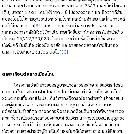
ป้องกันและปราบปรามการทุจริตแห่งชาติ พ.ศ. 2542 (และที่แก้ไขเพิ่ม
เติม) มาตรา 123/1 โดยให้จำคุก 5 ปี ไม่รอลงอาญา และถือว่าคดีสิ้น
สุดลงโดยไม่มีการอุทธรณ์จากฝ่ายโจทก์และฝ่ายจำเลย และโทษทางคดี
นั้นไม่นับอายุความ
[32]
นอกจากนั้น ยังมีคำสั่งทางปกครองจาก
กระทรวงการคลังให้ชดใช้ค่าเสียหายเกิดขึ้นจากโครงการรับจำนำข้าว
เป็นเงิน 35,717,273,028 ล้านบาท อีกด้วย ซึ่งเป็นหน้าที่ของกรม
บังคับคดี ในอันที่จะต้องยึด อายัด และขายทอดตลาดทรัพย์สินของ
นางสาวยิ่งลักษณ์ ชินวัตร ต่อไป
[33]
ผลสะเทือนต่อการเมืองไทย
โครงการจำนำข้าวของรัฐบาลนางสาวยิ่งลักษณ์ ชินวัตร ได้รับ
ความสนใจจากหลายฝ่ายในสังคมไทยนับตั้งแต่ เริ่มต้นโครงการในปี
2554 ก่อนที่จะตกเป็นประเด็นวิพากษ์วิจารณ์จากฝ่ายค้านสื่อมวลชน
และผู้สันทัดกรณีจากหลายภาคส่วน จนถูกนำเข้าสู่กระบวนการ
ยุติธรรมในท้ายที่สุด ตลอดการพิจารณาคดีจนสิ้นสุดคำพิพากษาของ
ศาล ทั้งกรณีของนางสาวยิ่งลักษณ์ ชินวัตร และกรณีของนายบุญทรง
เตริยาภิรมย์ คดีจำนำข้าวก็ถูกจับตามองมากยิ่งขึ้น เนื่องจากมีความ
กังวลจากหลายฝ่ายว่าผู้ตกเป็นจำเลยในคดีดังกล่าวอาจไม่ได้รับความ