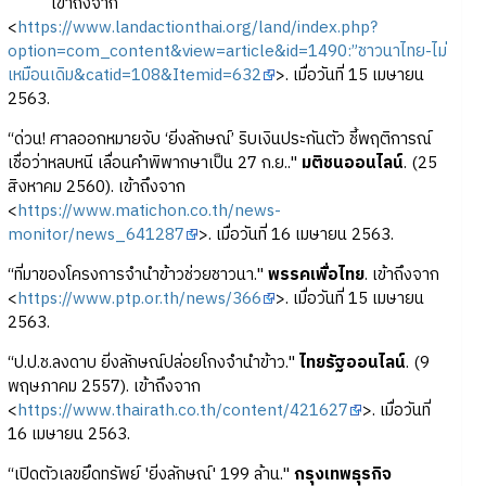
เข้าถึงจาก
<
https://www.landactionthai.org/land/index.php?
option=com_content&view=article&id=1490:”ชาวนาไทย-ไม่
เหมือนเดิม&catid=108&Itemid=632
>. เมื่อวันที่ 15 เมษายน
2563.
“ด่วน! ศาลออกหมายจับ ‘ยิ่งลักษณ์’ ริบเงินประกันตัว ชี้พฤติการณ์
เชื่อว่าหลบหนี เลื่อนคำพิพากษาเป็น 27 ก.ย.."
มติชนออนไลน์
. (25
สิงหาคม 2560). เข้าถึงจาก
<
https://www.matichon.co.th/news-
monitor/news_641287
>. เมื่อวันที่ 16 เมษายน 2563.
“ที่มาของโครงการจำนำข้าวช่วยชาวนา."
พรรคเพื่อไทย
. เข้าถึงจาก
<
https://www.ptp.or.th/news/366
>. เมื่อวันที่ 15 เมษายน
2563.
“ป.ป.ช.ลงดาบ ยิ่งลักษณ์ปล่อยโกงจํานําข้าว."
ไทยรัฐออนไลน์
. (9
พฤษภาคม 2557). เข้าถึงจาก
<
https://www.thairath.co.th/content/421627
>. เมื่อวันที่
16 เมษายน 2563.
“เปิดตัวเลขยึดทรัพย์ 'ยิ่งลักษณ์' 199 ล้าน."
กรุงเทพธุรกิจ