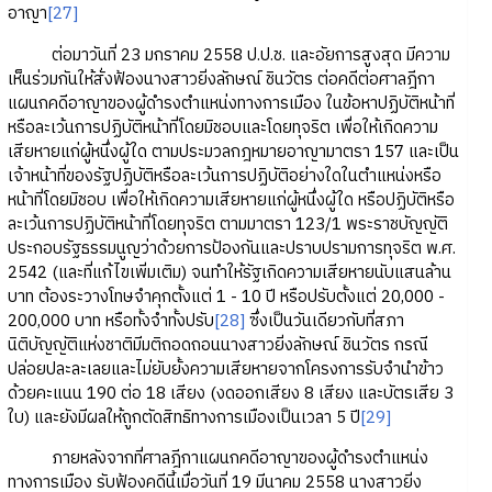
อาญา
[27]
ต่อมาวันที่ 23 มกราคม 2558 ป.ป.ช. และอัยการสูงสุด มีความ
เห็นร่วมกันให้สั่งฟ้องนางสาวยิ่งลักษณ์ ชินวัตร ต่อคดีต่อศาลฎีกา
แผนกคดีอาญาของผู้ดำรงตำแหน่งทางการเมือง ในข้อหาปฏิบัติหน้าที่
หรือละเว้นการปฏิบัติหน้าที่โดยมิชอบและโดยทุจริต เพื่อให้เกิดความ
เสียหายแก่ผู้หนึ่งผู้ใด ตามประมวลกฎหมายอาญามาตรา 157 และเป็น
เจ้าหน้าที่ของรัฐปฏิบัติหรือละเว้นการปฏิบัติอย่างใดในตำแหน่งหรือ
หน้าที่โดยมิชอบ เพื่อให้เกิดความเสียหายแก่ผู้หนึ่งผู้ใด หรือปฏิบัติหรือ
ละเว้นการปฏิบัติหน้าที่โดยทุจริต ตามมาตรา 123/1 พระราชบัญญัติ
ประกอบรัฐธรรมนูญว่าด้วยการป้องกันและปราบปรามการทุจริต พ.ศ.
2542 (และที่แก้ไขเพิ่มเติม) จนทำให้รัฐเกิดความเสียหายนับแสนล้าน
บาท ต้องระวางโทษจำคุกตั้งแต่ 1 - 10 ปี หรือปรับตั้งแต่ 20,000 -
200,000 บาท หรือทั้งจำทั้งปรับ
[28]
ซึ่งเป็นวันเดียวกับที่สภา
นิติบัญญัติแห่งชาติมีมติถอดถอนนางสาวยิ่งลักษณ์ ชินวัตร กรณี
ปล่อยปละละเลยและไม่ยับยั้งความเสียหายจากโครงการรับจำนำข้าว
ด้วยคะแนน 190 ต่อ 18 เสียง (งดออกเสียง 8 เสียง และบัตรเสีย 3
ใบ) และยังมีผลให้ถูกตัดสิทธิทางการเมืองเป็นเวลา 5 ปี
[29]
ภายหลังจากที่ศาลฎีกาแผนกคดีอาญาของผู้ดำรงตำแหน่ง
ทางการเมือง รับฟ้องคดีนี้เมื่อวันที่ 19 มีนาคม 2558 นางสาวยิ่ง