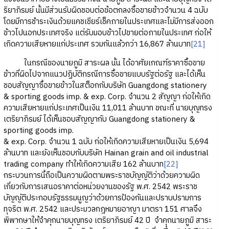
ริยาภิรมย์ นั้นมีส่วนรับผิดชอบต่อข้อตกลงซื้อขายข้าวจำนวน 4 ฉบับ
โดยมีการชำระเงินด้วยแคชเชียร์เช็คภายในประเทศและไม่มีการส่งออก
ข้าวไปนอกประเทศจริง แต่รับมอบข้าวไปขายต่อภายในประเทศ ก่อให้
เกิดความเสียหายแก่ประเทศ รวมกันแล้วกว่า 16,867 ล้านบาท
[21]
ในกรณีของนายภูมิ สาระผล นั้น ได้อาศัยเกณฑ์ราคาซื้อขาย
ข้าวที่ผิดไปจากแนวปฏิบัติกรณีการซื้อขายแบบรัฐต่อรัฐ และได้เห็น
ชอบสัญญาซื้อขายข้าวในสต็อกกับบริษัท Guangdong stationery
& sporting goods imp. & exp. Corp. จำนวน 2 สัญญา ก่อให้เกิด
ความเสียหายแก่ประเทศเป็นเงิน 11,011 ล้านบาท ขณะที่ นายบุญทรง
เตริยาภิรมย์ ได้เห็นชอบสัญญากับ Guangdong stationery &
sporting goods imp.
& exp. Corp. จำนวน 1 ฉบับ ก่อให้เกิดความเสียหายเป็นเงิน 5,694
ล้านบาท และยังเห็นชอบกับบริษัท Hainan grain and oil industrial
trading company ทำให้เกิดความเสีย 162 ล้านบาท
[22]
กระบวนการนี้ถือเป็นความผิดตามพระราชบัญญัติว่าด้วยความผิด
เกี่ยวกับการเสนอราคาต่อหน่วยงานของรัฐ พ.ศ. 2542 พระราช
บัญญัติประกอบรัฐธรรมนูญว่าด้วยการป้องกันและปราบปรามการ
ทุจริต พ.ศ. 2542 และประมวลกฎหมายอาญา มาตรา 151 ศาลจึง
พิพากษาให้จำคุกนายบุญทรง เตริยาภิรมย์ 42 ปี จำคุกนายภูมิ สาระ