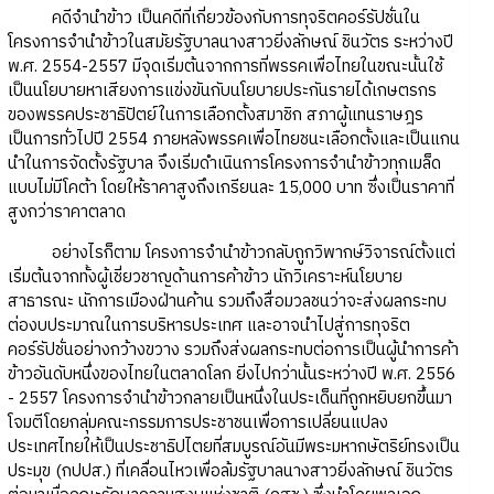
คดีจำนำข้าว เป็นคดีที่เกี่ยวข้องกับการทุจริตคอร์รัปชั่นใน
โครงการจำนำข้าวในสมัยรัฐบาลนางสาวยิ่งลักษณ์ ชินวัตร ระหว่างปี
พ.ศ. 2554-2557 มีจุดเริ่มต้นจากการที่พรรคเพื่อไทยในขณะนั้นใช้
เป็นนโยบายหาเสียงการแข่งขันกับนโยบายประกันรายได้เกษตรกร
ของพรรคประชาธิปัตย์ในการเลือกตั้งสมาชิก สภาผู้แทนราษฎร
เป็นการทั่วไปปี 2554 ภายหลังพรรคเพื่อไทยชนะเลือกตั้งและเป็นแกน
นำในการจัดตั้งรัฐบาล จึงเริ่มดำเนินการโครงการจำนำข้าวทุกเมล็ด
แบบไม่มีโคต้า โดยให้ราคาสูงถึงเกรียนละ 15,000 บาท ซึ่งเป็นราคาที่
สูงกว่าราคาตลาด
อย่างไรก็ตาม โครงการจำนำข้าวกลับถูกวิพากษ์วิจารณ์ตั้งแต่
เริ่มต้นจากทั้งผู้เชี่ยวชาญด้านการค้าข้าว นักวิเคราะห์นโยบาย
สาธารณะ นักการเมืองฝ่านค้าน รวมถึงสื่อมวลชนว่าจะส่งผลกระทบ
ต่องบประมาณในการบริหารประเทศ และอาจนำไปสู่การทุจริต
คอร์รัปชั่นอย่างกว้างขวาง รวมถึงส่งผลกระทบต่อการเป็นผู้นำการค้า
ข้าวอันดับหนึ่งของไทยในตลาดโลก ยิ่งไปกว่านั้นระหว่างปี พ.ศ. 2556
- 2557 โครงการจำนำข้าวกลายเป็นหนึ่งในประเด็นที่ถูกหยิบยกขึ้นมา
โจมตีโดยกลุ่มคณะกรรมการประชาชนเพื่อการเปลี่ยนแปลง
ประเทศไทยให้เป็นประชาธิปไตยที่สมบูรณ์อันมีพระมหากษัตริย์ทรงเป็น
ประมุข (กปปส.) ที่เคลื่อนไหวเพื่อล้มรัฐบาลนางสาวยิ่งลักษณ์ ชินวัตร