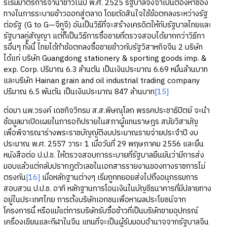
ริเริ่มมาตรการจำนำข้าวในปี พ.ศ. 2525 รัฐบาลจึงจำเป็นต้องหาช่อง
ทางในการระบายข้าวออกสู่ตลาด โดยตัดสินใจใช้ข้อตกลงระหว่างรัฐ
ต่อรัฐ (G to G—จีทูจี) อันเป็นวิธีที่จะสร้างเครดิตให้กับรัฐบาลไทยและ
รัฐบาลคู่สัญญา แต่ก็เป็นวิธีการซื้อขายที่ตรวจสอบได้ยากกว่าวิธีกา
รอื่นๆ ทั้งนี้ ไทยได้ทำข้อตกลงซื้อขายข้าวกับรัฐวิสาหกิจจีน 2 บริษัท
ได้แก่ บริษัท Guangdong stationery & sporting goods imp. &
exp. Corp. ปริมาณ 6.3 ล้านตัน เป็นเงินประมาณ 6.69 หมื่นล้านบาท
และบริษัท Hainan grain and oil industrial trading company
ปริมาณ 6.5 พันตัน เป็นเงินประมาณ 847 ล้านบาท
[15]
ต่อมา นพ.วรงค์ เดชกิจวิกรม ส.ส.พิษณุโลก พรรคประชาธิปัตย์ จะนำ
ข้อมูลมาเปิดเผยในการอภิปรายในสภาผู้แทนราษฎร สมัยวิสามัญ
เพื่อพิจารณาร่างพระราชบัญญัติงบประมาณรายจ่ายประจำปี งบ
ประมาณ พ.ศ. 2557 วาระ 1 เมื่อวันที่ 29 พฤษภาคม 2556 และยื่น
หนังสือต่อ ป.ป.ช. ให้ตรวจสอบการระบายที่รัฐบาลยืนยันว่ามีการส่ง
มอบแล้วแต่กลับปรากฏตัวเลขในเอกสารรายงานของทางราชการไม่
ตรงกัน
[16]
เมื่อหลักฐานต่างๆ เริ่มถูกทยอยส่งไปถึงอนุกรรมการ
สอบสวน ป.ป.ช. อาทิ หลักฐานการโอนเงินในบัญชีธนาคารที่มีปลายทาง
อยู่ในประเทศไทย การตั้งบริษัทเอกชนเพื่อหาผลประโยชน์จาก
โครงการนี้ หรือแม้แต่การบริษัทรับซื้อข้าวที่เป็นบริษัทขายอุปกรณ์
เครื่องเขียนและกีฬาในจีน แทนที่จะเป็นผู้รับมอบอำนาจจากรัฐบาลจีน