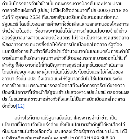
ดำเนินโครงการจำนำข้าวนั้น คณะกรรมการป้องกันและปราบปราม
การทุจริตแห่งชาติ (ปปช.) ได้มีหนังสือด่วนมากที่ ปช 0003/0118 ลง
วันที่ 7 ตุลาคม 2554 ถึงนายกรัฐมนตรีและข้อเสนอแนะต่อคณะ
รัฐมนตรี โดยชี้แจงผลการศึกษาทั้งข้อเสียและผลกระทบของโครงการ
จำนำข้าวในอดีต ซึ่งอาจจะเกิดขึ้นได้กับการดำเนินนโยบายจำนำข้าว
ของรัฐบาลนางสาวยิ่งลักษณ์ ชินวัตร ไม่ว่าจะเป็นการแทรกแซงตลาด
พืชผลทางการเกษตรซึ่งก่อให้เกิดการบิดเบือนกลไกตลาด รัฐต้อง
แบกรับทั้งการเก็บข้าวที่รับจำนำไว้จำนวนมากในและแบกรับภาระค่าใช้
จ่ายในการเก็บรักษา คุณภาพข่าวที่เสื่อมลงเพราะระบายออกไม่ทัน ที่
สำคัญ ก็คือ อาจก่อให้เกิดปัญหาการทุจริตในทุกขั้นตอนดำเนินการ
โดยมีเพียงบุคคลบางกลุ่มเท่านั้นที่ได้รับประโยชน์จนตกไม่ถึงมือของ
ชาวนา ดังนั้น ปปช. จึงเสนอแนะให้รัฐบาลกลับไปใช้นโยบายประกัน
ราคาข้าวแทน เพราะสามารถลดโอกาสที่จะเกิดการทุจริตได้มากกว่า
ป้องกันโอกาสที่เจ้าหน้าที่รัฐจะเข้าไปแสวงหาผลประโยชน์ ตลอดจนผล
ประโยชน์ตกแก่ชาวนาอย่างทั่วถึงและไม่เป็นการบิดเบือนกลไกตลาด
อีกด้วย
[12]
อย่างไรก็ตาม แม้รัฐบาลยืนยันว่าโครงการจำนำข้าว เป็น
นโยบายที่มีความจำเป็นเร่งด่วน ทั้งเป็นนโยบายสำคัญที่ได้หาเสียงไว้
กับประชาชนในช่วงเลือกตั้ง และแถลงไว้ต่อรัฐสภา ต่อมา ป.ป.ช. ได้มี
หนังสือเตือนรัฐบาลอีกครั้ง ลงเลขที่ ปช 0003/1198 วันที่ 30