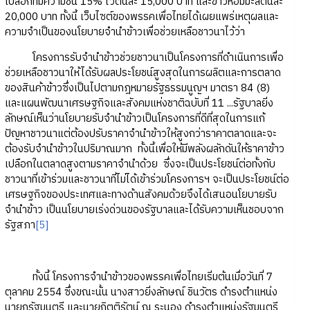
เปลือกที่มีความชื้น 15% ไว้ตันละ 15,000 บาท และข้าวหอมมะลิตันละ
20,000 บาท ทั้งนี้ เว็บไซต์ของพรรคเพื่อไทยได้เผยแพร่เหตุผลและ
ความจำเป็นของนโยบายจำนำข้าวเพื่อช่วยเหลือชาวนาไว้ว่า
โครงการรับจำนำข้าวช่วยชาวนาเป็นโครงการที่ดำเนินการเพื่อ
ช่วยเหลือชาวนาให้ได้รับผลประโยชน์สูงสุดในการผลิตและการตลาด
ของสินค้าข้าวซึ่งเป็นไปตามกฎหมายรัฐธรรมนูญฯ มาตรา 84 (8)
และแผนพัฒนาเศรษฐกิจและสังคมแห่งชาติฉบับที่ 11 ...รัฐบาลยิ่ง
ลักษณ์เห็นว่านโยบายรับจำนำข้าวเป็นโครงการที่ดีที่สุดในการแก้
ปัญหาชาวนาแต่ต้องปรับราคาจำนำข้าวให้สูงกว่าราคาตลาดและจะ
ต้องรับจำนำข้าวในปริมาณมาก ทั้งนี้เพื่อให้มีพลังผลักดันให้ราคาข้าว
เปลือกในตลาดสูงตามราคาจำนำด้วย ซึ่งจะเป็นประโยชน์ต่อทั้งกับ
ชาวนาที่เข้าร่วมและชาวนาที่ไม่ได้เข้าร่วมโครงการฯ จะเป็นประโยชน์ต่อ
เศรษฐกิจของประเทศและทางด้านสังคมด้วยจึงได้เสนอนโยบายรับ
จำนำข้าว เป็นนโยบายเร่งด่วนของรัฐบาลและได้รับความเห็นชอบจาก
รัฐสภา
[5]
ทั้งนี้ โครงการจำนำข้าวของพรรคเพื่อไทยเริ่มต้นเมื่อวันที่ 7
ตุลาคม 2554 ซึ่งขณะนั้น นางสาวยิ่งลักษณ์ ชินวัตร ดำรงตำแหน่ง
นายกรัฐมนตรี และนายกิตติรัตน์ ณ ระนอง ดำรงตำแหน่งรัฐมนตรี