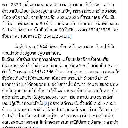
พ.ศ. 2529 เมื่อรัฐบาลพลเอกเปรม ติณสูลานนท์ ดึงโครงการจำนำ
ข้าวมาเป็นนโยบายของรัฐบาล เพื่อแก้ปัญหาราคาข้าวตกต่ำอย่างต่อ
เนื่องหลังจากนั้น จากปีการผลิต 2525/2526 ที่ชาวนาเคยได้รับเงิน
จำนำข้าวเพียงร้อยละ 80 รัฐบาลแต่ละยุคได้ดำเนินการเพื่อเพิ่มวงเงิน
จำนำข้าวที่ชาวนาจะได้เป็นร้อยละ 90 ในปีการผลิต 2534/2535 และ
ร้อยละ 95 ในปีการผลิต 2541/2542
[1]
เมื่อถึงปี พ.ศ. 2544 ที่พรรคไทยรักไทยชนะเลือกตั้งจนได้เป็น
แกนนำจัดตั้งรัฐบาล รัฐบาลทักษิณ
ชินวัตร ได้สร้างปรากฏการณ์ความเปลี่ยนแปลงอีกครั้งโดยเพิ่ม
ปริมาณการรับจำนำข้าวจากที่เคยรับอยู่เพียง 2.5 ล้านตัน เป็น 9 ล้าน
ตัน ในปีการผลิต 2545/2546 ด้วยราคาที่สูงกว่าราคาตลาด ส่งผลให้
รัฐต้องเก็บข้าวไว้จำนวนมาก เนื่องจากชาวนานำข้าวมาจำนำไว้
มากกว่าที่จะมาไถ่ถอนออกไป ยิ่งไปกว่านั้น รัฐบาล ทักษิณ ชินวัตร ยัง
ถือเป็นจุดเริ่มต้นที่เปิดโอกาสให้โรงสีเอกชนเข้ามามีบทบาทในการเก็บ
สต๊อกข้าวแทนที่จะใช้ยุ้งฉางของชาวนา หรือ สถาบันเกษตรกรดังที่
เคยปฏิบัติมาก่อนหน้านั้น
[2]
อย่างไรก็ตาม นับตั้งแต่ปี 2552-2554
รัฐบาลอภิสิทธิ์ เวชชาชีวะ เลือกนโยบายประกันราคาข้าวมาใช้แทนการ
จำนำข้าว โดยมีสาระสำคัญอยู่ที่การกำหนดราคารับประกันข้าวเพื่อ
ชดเชยส่วนต่างราคาให้แก่เกษตรกรในกรณีที่ปรากฏว่าราคาตลาดต่ำ