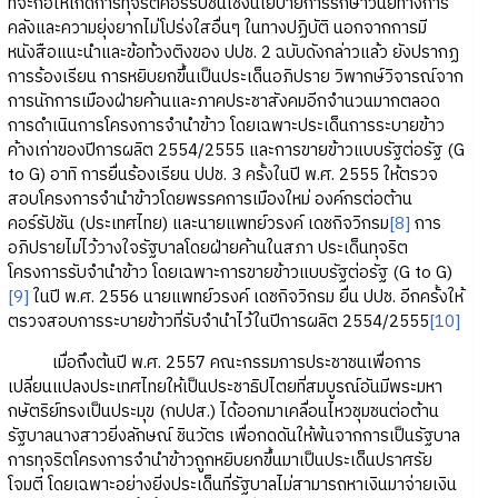
ที่จะก่อให้เกิดการทุจริตคอร์รัปชั่นเชิงนโยบายการรักษาวินัยทางการ
คลังและความยุ่งยากไม่โปร่งใสอื่นๆ ในทางปฏิบัติ นอกจากการมี
หนังสือแนะนำและข้อท้วงติงของ ปปช. 2 ฉบับดังกล่าวแล้ว ยังปรากฏ
การร้องเรียน การหยิบยกขึ้นเป็นประเด็นอภิปราย วิพากษ์วิจารณ์จาก
การนักการเมืองฝ่ายค้านและภาคประชาสังคมอีกจำนวนมากตลอด
การดำเนินการโครงการจำนำข้าว โดยเฉพาะประเด็นการระบายข้าว
ค้างเก่าของปีการผลิต 2554/2555 และการขายข้าวแบบรัฐต่อรัฐ (G
to G) อาทิ การยื่นร้องเรียน ปปช. 3 ครั้งในปี พ.ศ. 2555 ให้ตรวจ
สอบโครงการจำนำข้าวโดยพรรคการเมืองใหม่ องค์กรต่อต้าน
คอร์รัปชัน (ประเทศไทย) และนายแพทย์วรงค์ เดชกิจวิกรม
[8]
การ
อภิปรายไม่ไว้วางใจรัฐบาลโดยฝ่ายค้านในสภา ประเด็นทุจริต
โครงการรับจำนำข้าว โดยเฉพาะการขายข้าวแบบรัฐต่อรัฐ (G to G)
[9]
ในปี พ.ศ. 2556 นายแพทย์วรงค์ เดชกิจวิกรม ยื่น ปปช. อีกครั้งให้
ตรวจสอบการระบายข้าวที่รับจำนำไว้ในปีการผลิต 2554/2555
[10]
เมื่อถึงต้นปี พ.ศ. 2557 คณะกรรมการประชาชนเพื่อการ
เปลี่ยนแปลงประเทศไทยให้เป็นประชาธิปไตยที่สมบูรณ์อันมีพระมหา
กษัตริย์ทรงเป็นประมุข (กปปส.) ได้ออกมาเคลื่อนไหวชุมชนต่อต้าน
รัฐบาลนางสาวยิ่งลักษณ์ ชินวัตร เพื่อกดดันให้พ้นจากการเป็นรัฐบาล
การทุจริตโครงการจำนำข้าวถูกหยิบยกขึ้นมาเป็นประเด็นปราศรัย
โจมตี โดยเฉพาะอย่างยิ่งประเด็นที่รัฐบาลไม่สามารถหาเงินมาจ่ายเงิน