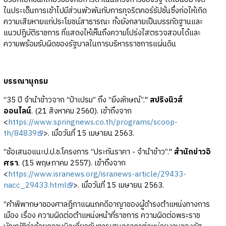
ในประเด็นการเข้าไปมีส่วนพัวพันกับการทุจริตคอร์รัปชั่นซึ่งก่อให้เกิด
ความเสียหายแก่ประโยชน์สาธารณะ ทั้งยังกลายเป็นบรรทัดฐานและ
แนวปฏิบัติราชการ ที่แสดงให้เห็นถึงความโปร่งใสตรวจสอบได้และ
ความพร้อมรับผิดของรัฐบาลในการบริหารราชการแผ่นดิน
บรรณานุกรม
“35 ปี จำนำข้าวจาก “ป๋าเปรม” ถึง “ยิ่งลักษณ์”."
สปริงนิวส์
ออนไลน์
. (21 สิงหาคม 2560). เข้าถึงจาก
<
https://www.springnews.co.th/programs/scoop-
th/84839
>. เมื่อวันที่ 15 เมษายน 2563.
“ข้อเสนอแนะป.ป.ช.โครงการ “ประกันราคา - จำนำข้าว”."
สำนักข่าวอิ
ศรา
. (15 พฤษภาคม 2557). เข้าถึงจาก
<
https://www.isranews.org/isranews-article/29433-
nacc_29433.html
>. เมื่อวันที่ 15 เมษายน 2563.
“คำพิพากษาของศาลฎีกาแผนกคดีอาญาของผู้ดำรงตำแหน่งทางการ
เมือง เรื่อง ความผิดต่อตำแหน่งหน้าที่ราชการ ความผิดต่อพระราช