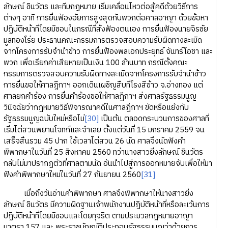
ลักษณ์ ชินวัตร และทีมกฎหมาย เริ่มเคลื่อนไหวต่อสู้คดีด้วยวิธีการ
ต่างๆ อาทิ การยื่นฟ้องอัยการสูงสุดกับพวกต่อศาลอาญา ด้วยข้อหา
ปฏิบัติหน้าที่โดยมิชอบในกรณีที่สั่งฟ้องตนเอง การยื่นฟ้องนายจิรชัย
มูลทองโร่ย ประธานคณะกรรมการตรวจสอบความรับผิดทางละเมิด
จากโครงการรับจำนำข้าว การยื่นฟ้องพลเอกประยุทธ์ จันทร์โอชา และ
พวก เพื่อเรียกค่าเสียหายเป็นเงิน 100 ล้านบาท กรณีตั้งคณะ
กรรมการตรวจสอบความรับผิดทางละเมิดจากโครงการรับจำนำข้าว
การยื่นขอให้ศาลฎีกาฯ ออกเดินเผชิญสืบที่โรงสีข้าว จ.อ่างทอง แต่
ศาลยกคำร้อง การยื่นคำร้องขอให้ศาลฎีกาฯ ส่งศาลรัฐธรรมนูญ
วินิจฉัยว่ากฎหมายวิธีพิจารณาคดีในศาลฎีกาฯ ขัดหรือแย้งกับ
รัฐธรรมนูญฉบับใหม่หรือไม่
[30]
เป็นต้น ตลอดกระบวนการของศาลที่
เริ่มไต่สวนพยานโจทก์และจำเลย ตั้งแต่วันที่ 15 มกราคม 2559 จน
เสร็จสิ้นรวม 45 ปาก ใช้เวลาไต่สวน 26 นัด ศาลจึงนัดฟังคำ
พิพากษาในวันที่ 25 สิงหาคม 2560 ทว่านางสาวยิ่งลักษณ์ ชินวัตร
กลับไม่มาปรากฏตัวที่ศาลตามนัด อันนำไปสู่การออกหมายจับเพื่อให้มา
ฟังคำพิพากษาใหม่ในวันที่ 27 กันยายน 2560
[31]
เมื่อถึงวันอ่านคำพิพากษา ศาลจึงพิพากษาให้นางสาวยิ่ง
ลักษณ์ ชินวัตร มีความผิดฐานเจ้าพนักงานปฏิบัติหน้าที่หรือละเว้นการ
ปฏิบัติหน้าที่โดยมิชอบและโดยทุจริต ตามประมวลกฎหมายอาญา
มาตรา 157 และ พระราชบัญญัติประกอบรัฐธรรมนูญว่าด้วยการ