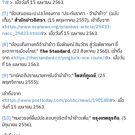
7
>. เมื่อวันที่ 15 เมษายน 2563.
[7]
"ข้อเสนอแนะป.ป.ช.โครงการ “ประกันราคา - จำนำข้าว” (ฉบับ
เต็ม),"
สำนักข่าวอิศรา
, (15 พฤษภาคม 2557), เข้าถึงจาก
<
https://www.isranews.org/isranews-article/29433-
nacc_29433.html
>. เมื่อวันที่ 15 เมษายน 2563.
[8]
"ย้อนเส้นทางคดีจำนำข้าว ยิ่งลักษณ์ ชินวัตร สู่วันพิพากษา ชี้
ชะตาการเมืองไทย!,"
The Standard
, (23 สิงหาคม 2560), เข้าถึง
จาก <
https://thestandard.co/yingluck-rice-route/
>. เมื่อวัน
ที่ 16 เมษายน 2563.
[9]
"มาร์คอภิปรายนายกฯรับจำนำข้าว,"
โพสต์ทูเดย์
, (25
พฤศจิกายน 2555),
เข้าถึงจาก
<
https://www.posttoday.com/politic/news/190148
>. เมื่อ
วันที่ 15 เมษายน 2563.
[10]
"หมอวรงค์ยื่นปปช.สอบทุุจริตจำนำข้าวเพิ่ม,"
กรุงเทพธุรกิจ
, (5
มิถุนายน 2556),