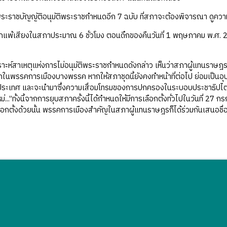
ร่างพระราชบัญญัติอนุมัติพระราชกำหนดอีก 7 ฉบับ ที่สภาจะต้องพิจารณา ดูคว
จากแพ้เสียงในสภาประมาณ 6 ชั่วโมง ตอนดึกของคืนวันที่ 1 พฤษภาคม พ.ศ
าะห์สาเหตุแห่งการไม่อนุมัติพระราชกำหนดดังกล่าว เห็นว่าสภาผู้แทนราษ
นพรรคการเมืองบางพรรค หากให้สภาชุดนี้ยังคงทำหน้าที่ต่อไป ย่อมเป็นอ
ระเทศ และจะนำมาซึ่งความเสื่อมโทรมของการปกครองในระบอบประชาธิปไตย ส
ม่...”ทั้งนี้จากการยุบสภาครั้งนี้ได้กำหนดให้มีการเลือกตั้งทั่วไปในวันที่
เลือกตั้งด้วยนั้น พรรคการเมืองสำคัญในสภาผู้แทนราษฎรก็ได้ร่วมกันเสนอชื