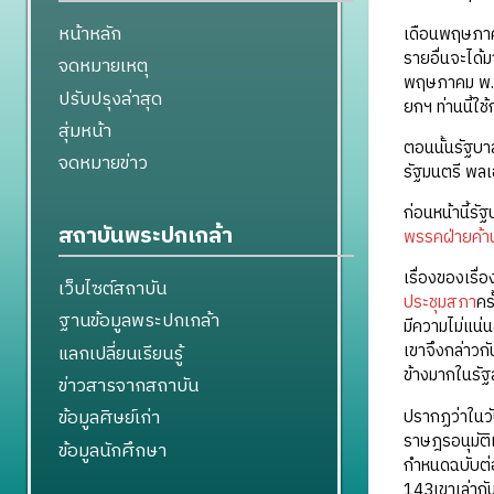
หน้าหลัก
เดือนพฤษภาคมน
รายอื่นจะได้
จดหมายเหตุ
พฤษภาคม พ.ศ.
ปรับปรุงล่าสุด
ยกฯ ท่านนี้ใ
สุ่มหน้า
ตอนนั้นรัฐบา
จดหมายข่าว
รัฐมนตรี พลเ
ก่อนหน้านี้รั
สถาบันพระปกเกล้า
พรรคฝ่ายค้า
เรื่องของเรื่อ
เว็บไซต์สถาบัน
ประชุมสภา
คร
ฐานข้อมูลพระปกเกล้า
มีความไม่แน่
เขาจึงกล่าวกั
แลกเปลี่ยนเรียนรู้
ข้างมากในรัฐ
ข่าวสารจากสถาบัน
ข้อมูลศิษย์เก่า
ปรากฏว่าในว
ราษฎรอนุมัติ
ข้อมูลนักศึกษา
กำหนดฉบับต่
143เขาเล่ากั