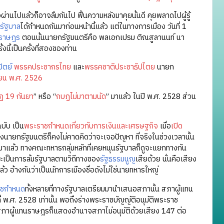
ผ่านไปแล้วก็อาจลืมกันไป ฟื้นความหลังมาคุยนั้นดี คุยพลาดไปผู้รู้
รัฐบาล
ได้กำหนดกันมาก่อนหน้านี้แล้ว แต่ในทางการเมือง วันที่ 1
นราษฎร
ตอนนั้นนายกรัฐมนตรีคือ พลเอกเปรม ติณสูลานนท์ นา
นี้เป็นครั้งที่สองของท่าน
ัตย์
พรรคประชากรไทย
และ
พรรคชาติประชาธิปไตย
นายก
มษายน พ.ศ. 2526
ฏ 19 กันยา
” หรือ “
กบฏไม่มาตามนัด
” มาแล้ว ในปี พ.ศ. 2528 ส่วน
ฉบับ เป็น
พระราชกำหนดเกี่ยวกับการเงินและเศรษฐกิจ
เมื่อ
เปิด
่งนายกรัฐมนตรีก็คงไม่คาดคิดว่าจะเจอปัญหา ที่จริงในช่วงเวลานั้น
แล้ว ทางคณะทหารกลุ่มหลักที่เคยหนุนรัฐบาลก็ดูจะแยกทางกัน
ดยจะเป็นการล้มรัฐบาลตามวิถีทางของ
รัฐธรรมนูญ
เสียด้วย นั่นคือเสียง
อ้างกันว่าเป็นนักการเมืองชื่อดังไม่ใช่นายทหารใหญ่
าชกำหนด
ทั้งหลายที่ทางรัฐบาลเตรียมมานำเสนอสภานั้น สภาผู้แทน
่ พ.ศ. 2528 เท่านั้น พอถึงร่างพระราชบัญญัติอนุมัติพระราช
สภาผู้แทนราษฎรก็แสดงอำนาจสภาไม่อนุมัติด้วยเสียง 147 ต่อ