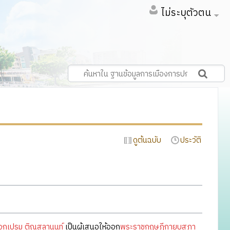
ไม่ระบุตัวตน
ดูต้นฉบับ
ประวัติ
อกเปรม ติณสูลานนท์
เป็นผู้เสนอให้ออก
พระราชกฤษฎีกายุบสภา