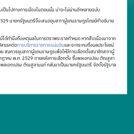
ามเป็นไปทางการเมืองในตอนนั้น น่าจะไม่ผ่านอีกหลายฉบับ
. 2529 นายกรัฐมนตรีจึงเสนอยุบสภาผู้แทนราษฎรโดยมีคำอธิบาย
ฎรมิได้คำนึงถึงเหตุผลในการตราพระราชกำหนด หากสืบเนื่องมาจาก
ุปสรรคต่อ
การบริหารราชการแผ่นดิน
และจะกระทบถึงผลประโยชน์
มควรยุบสภาผู้แทนราษฎรเพื่อให้มีการเลือกตั้งสมาชิกสภาผู้
 27 กรกฎาคม พ.ศ. 2529 ภายหลังการเลือกตั้ง ซึ่งพลเอกเปรม ติณสูลา
่อพลเอกเปรม ติณสูลานนท์ กลับมาเป็นนายกรัฐมนตรี จัดตั้งรัฐบาล