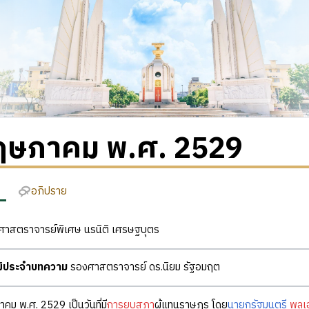
ฤษภาคม พ.ศ. 2529
อภิปราย
าสตราจารย์พิเศษ นรนิติ เศรษฐบุตร
ุฒิประจำบทความ
รองศาสตราจารย์ ดร.นิยม รัฐอมฤต
าคม พ.ศ. 2529 เป็นวันที่มี
การยุบสภา
ผู้แทนราษฎร โดย
นายกรัฐมนตรี
พลเ