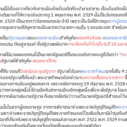
ี้มีเรื่องราวเกี่ยวกับการเมืองไทยในอดีตที่จะนำมาเล่าขาน เรื่องในอดีตเมื่อ
มาเติมมาแก้ให้ความจริงปรากฏ 1 พฤษภาคม พ.ศ. 2529 นั้นเป็นวันกรรมกรที่
 2529 เป็นมากกว่าวันกรรมกรประจำปี เพราะเป็นวันที่มีการยุบ
สภาผู้แท
ช้การยุบสภาแก้ปัญหาการเมืองมากกว่านายกฯ คนอื่น ๆ ของประเทศ สำหรับครั้ง
ลเป็น
รัฐบาลผสม
ของ
พรรคการเมือง
สำคัญคือ
พรรคกิจสังคม
พรรคประชาธิป
อกเปรม ติณสูลานนท์ ตั้งรัฐบาลหลังจาก
การเลือกตั้งทั่วไปเมื่อวันที่ 18 เ
ฐบาลที่มีนายพลเอกคนนี้เป็นนายกรัฐมนตรีก็เคยเจอกับการกบฏที่เรียกว่า “
กบ
น
รัฐบาลที่สำคัญคือ
พรรคชาติไทย
งก็คือ ตอนที่
ปิดสมัยประชุมรัฐสภา
รัฐบาลได้ออก
พระราชกำหนด
มาทั้งสิ้น 9 
ั้งแรกรัฐบาลก็ต้องนำ พระราชกำหนดดังกล่าวมา
ขอความเห็นชอบจากสภา
ซึ
นอนทางการเมืองอยู่พอสมควร เพราะหลังการกบฏ 19 กันยายน พ.ศ. 2528 มา
นว่าทหารกลุ่มหนึ่งได้ร่วมมือกับนักการเมืองอีกกลุ่มหนึ่งเพื่อจะล้มรัฐบาล โ
สภากลับมาเล่นงานรัฐบาล ถึงขนาดลือกันว่าวางตัวนายกรัฐมนตรีสำรองไว้แล้ว 
ันนั้นในสภาผู้แทนราษฎร จากการพิจารณาร่างพระราชบัญญัติอนุมัติ
พระร
เฉพาะร่างพระราชบัญญัติอนุมัติพระราชกำหนดแก้ไขเพิ่มเติมภาษีบำรุงท้องที
อมาที่เกี่ยวกับพระราชบัญญัติการขนส่งทางบก พ.ศ. 2522 พ.ศ. 2529 ทาง
นว่าออกเสียงกันถึงขนาดต้องเรียกชื่อลงคะแนนกันเลยทีเดียว