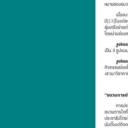
หมายของขบวน
เมื่อขบวนการ
มี
[13]
ในแต่ละ
ลุ่มเครือข่าย
โดยผ่านช่องท
รูปแบ
เป็น 3 รูปแบ
รูปแบบ
กิจกรรมย่อยใ
เสวนาวิชาการ 
“ขบวนการปร
การปรากฏขึ้น
ขบวนการใดที่
ประชาธิปไตยใ
นับตั้งแต่กิ