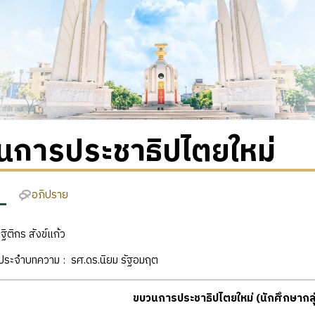
นการประชาธิปไตยใหม่
อภิปราย
 ฐิติกร สังข์แก้ว
ิประจำบทความ : รศ.ดร.นิยม รัฐอมฤต
ขบวนการประชาธิปไตยใหม่ (นักศึกษากลุ