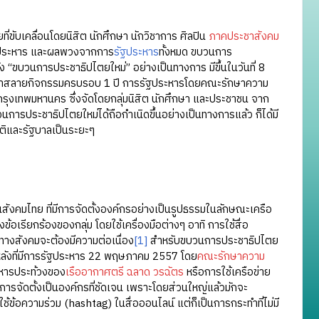
คลื่อนโดยนิสิต นักศึกษา นักวิชาการ ศิลปิน
ภาคประชาสังคม
ัฐประหาร และผลพวงจากการ
รัฐประหาร
ทั้งหมด ขบวนการ
 “ขบวนการประชาธิปไตยใหม่” อย่างเป็นทางการ มีขึ้นในวันที่ 8
ที่เข้าสลายกิจกรรมครบรอบ 1 ปี การรัฐประหารโดยคณะรักษาความ
งเทพมหานคร ซึ่งจัดโดยกลุ่มนิสิต นักศึกษา และประชาชน จาก
นการประชาธิปไตยใหม่ได้ถือกำเนิดขึ้นอย่างเป็นทางการแล้ว ก็ได้มี
ติและรัฐบาลเป็นระยะๆ
คมไทย ที่มีการจัดตั้งองค์กรอย่างเป็นรูปธรรมในลักษณะเครือ
เรียกร้องของกลุ่ม โดยใช้เครื่องมือต่างๆ อาทิ การใช้สื่อ
างสังคมจะต้องมีความต่อเนื่อง
[1]
สำหรับขบวนการประชาธิปไตย
 ภายหลังที่มีการรัฐประหาร 22 พฤษภาคม 2557 โดย
คณะรักษาความ
อาหารประท้วงของ
เรืออากาศตรี ฉลาด วรฉัตร
หรือการใช้เครือข่าย
ีการจัดตั้งเป็นองค์กรที่ชัดเจน เพราะโดยส่วนใหญ่แล้วมักจะ
้อความร่วม (hashtag) ในสื่อออนไลน์ แต่ก็เป็นการกระทำที่ไม่มี