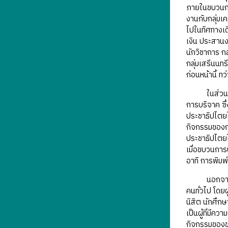
ภายในขบวนการ
งานกับกลุ่มเ
ไปในทิศทางเด
เงิน ประสานงา
นักวิชาการ ก
กลุ่มเสรีนนทร
ก่อนหน้านี้ ท
ในส่วนของกา
การบริจาค ซึ
ประชาธิปไตยให
กิจกรรมของกลุ
ประชาธิปไตยใ
เมื่อขบวนการ
อาทิ การพิมพ
นอกจากการระด
คนทั่วไป โดย
นิสิต นักศึก
เป็นผู้ที่มีควา
กิจกรรมของขบว