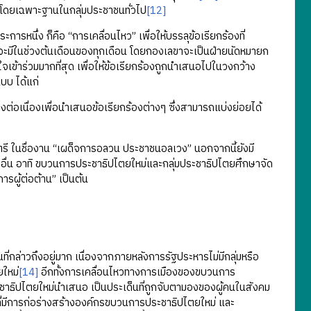
โดยเฉพาะฐานในกลุ่มประชาชนทั่วไป
[12]
นึ่ง ก็คือ “การเคลื่อนไหว” เพื่อให้บรรลุข้อเรียกร้องที่
่งจะมีในช่วงต้นเดือนของทุกเดือน โดยกองเลขาจะเป็นฝ่ายนัดหมายก
นใจเข้าร่วมมากที่สุด เพื่อให้ข้อเรียกร้องถูกนำเสนอไปในวงกว้าง
บบ ได้แก่
่อเนื่องเพื่อนำเสนอข้อเรียกร้องต่างๆ ซึ่งสามารถแบ่งย่อยได้
รี ในชื่องาน “เผด็จการอลวน ประชาชนอลเวง” นอกจากนี้ยังมี
ยอื่น อาทิ ขบวนการประชาธิปไตยใหม่และกลุ่มประชาธิปไตยศึกษาจัด
ารผู้ต่อต้าน” เป็นต้น
าวถึงอยู่มาก เนื่องจากภายหลังการรัฐประหารไม่มีกลุ่มหรือ
ใหม่
[14]
อีกทั้งการเคลื่อนไหวทางการเมืองของขบวนการ
าธิปไตยใหม่นำเสนอ เป็นประเด็นที่ถูกจับตามองของผู้คนในสังคม
งที่มีการก่อร่างสร้างองค์กรขบวนการประชาธิปไตยใหม่ และ