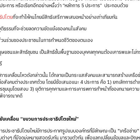
ประการ หรือเรียกอีกอย่างหนึ่งว่า “หลักการ 5 ประการ” ประกอบด้วย
ธิปไตย
ที่จะทำให้คนไทยมีสิทธิเสรีภาพเสมอหน้าอย่างเท่าเทียมกัน
ุติธรรมที่จะช่วยลดความขัดแย้งของคนในสังคม
ีส่วนร่วมของประชาชนในการกำหนดชีวิตของตนเอง
นุษยชนและสิทธิชุมชน เป็นสิทธิขั้นพื้นฐานของบุคคลทุกคนต้องเคารพและไม่กระ
ธี
ื่อนไหวดังกล่าวนั้น ได้กลายเป็นกระแสสังคมและสามารถสร้างเครือข่ายที
ต่อสังคมต่างประเทศด้วย โดยมีข้อเสนอแนะ 4 ประการ คือ 1) ยกเลิกการดำเน
รชุมนุมโดยสงบ 3) ยุติการคุกคามและการเคารพการทำหน้าที่ของทนายความ 
พิจารณาคดี
ับเคลื่อน “ขบวนการประชาธิปไตยใหม่”
าธิปไตยใหม่มีการประกาศรูปแบบองค์กรที่มีลักษณะเป็น "เครือข่าย" อย่
มต่างๆ ที่มีจุดมุ่งหมายสอดรับกัน มารวมตัวกัน เพื่อแลกเปลี่ยนข้อมูลและป