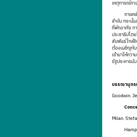
เหตุการณ์ทางก
ภายหลังที่ขบ
ลำดับ กระนั้น
ที่พักอาศัย 
ประชาธิปไตยใ
สัมพันธ์ใกล้ช
ต้องเผชิญกั
เข้ามาให้ควา
รัฐประหารนับ
บรรณานุกร
Goodwin. Je
Conc
Milan. Stefa
Hampshire