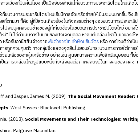
ารเมืองที่บีบคั้นนี้เอง เป็นปัจจัยผลักดันให้ขบวนการประชาธิปไตยใหม่เกิดได้เร็
วนการประชาธิปไตยใหม่เริ่มมีการจัดเครือข่ายให้เป็นระบบมากขึ้น จึงเริ่มม
ผลที่ตามมา ก็คือ ผู้ที่มีส่วนเกี่ยวข้องในกิจกรรมต่างๆ ของขบวนการประชาธิ
การไปพบบุคคลรอบข้างของผู้ที่เกี่ยวข้องในขบวนการประชาธิปไตยใหม่ อย่าง
หม่” ไม่ได้ดำเนินการในนามของปัจเจกบุคคล หากแต่เคลื่อนไหวในนามองค์กร
ิด หรือรับอามิสสินจ้างจาก
พันตำรวจโท ทักษิณ ชินวัตร
หรือ การโจมตีว่าเป็น
บการถูกควบคุมตัว ทางกลุ่มจึงแสดงจุดยืนไม่ยอมรับกระบวนการภายใต้ก
มช่วยเหลือของกลุ่มเครือข่าย อย่างเช่น ศูนย์ทนายความเพื่อสิทธิมนุษยชน ก
เป็นการเคลื่อนไหวรูปแบบหนึ่งที่จะส่งผลต่อภาพลักษณ์ในทางลบของ คสช. เ
ม
ff and Jasper. James M. (2009).
The Social Movement Reader: 
epts
. West Sussex: Blackwell Publishing.
nia. (2013).
Social Movements and Their Technologies: Writin
: Palgrave Macmillan.