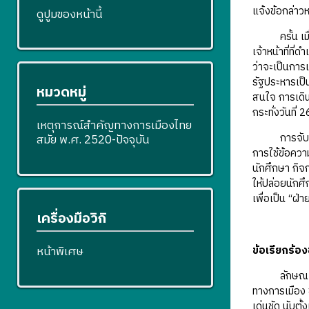
แจ้งข้อกล่าว
ดูปูมของหน้านี้
ครั้น เมื่อ
เจ้าหน้าที่ที
ว่าจะเป็นการ
รัฐประหารเป
หมวดหมู่
สนใจ การเดิ
กระทั่งวันที่
เหตุการณ์สำคัญทางการเมืองไทย
การจับกุมนัก
สมัย พ.ศ. 2520-ปัจจุบัน
การใช้ข้อควา
นักศึกษา กิจก
ให้ปล่อยนักศ
เพื่อเป็น “ฝ่
เครื่องมือวิกิ
ข้อเรียกร้
หน้าพิเศษ
ลักษณะร่วมปร
ทางการเมือง 
เด่นชัด นับตั