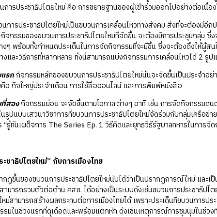
การประชาธิปไตยใหม่ คือ การขยายฐานของผู้เข้าร่วมออกไปอย่างต่อเนื่อง
ประชาธิปไตยใหม่เป็นขบวนการเคลื่อนไหวทางสังคม สิ่งที่จะต้องมีอีกประการห
กิจกรรมของขบวนการประชาธิปไตยใหม่ที่จัดขึ้น จะต้องมีการประชุมกลุ่ม ซึ
ต่างๆ พร้อมทั้งกำหนดประเด็นในการจัดกิจกรรมที่จะมีขึ้น ซึ่งจะต้องดึงให้ผู้ส
างและวิธีการที่หลากหลาย ทั้งนี้สามารถแบ่งกิจกรรมการเคลื่อนไหวได้ 2 รูปแ
บแรก
กิจกรรมหลักของขบวนการประชาธิปไตยใหม่นั้นจะจัดขึ้นเป็นประจำอย่างต
บคือ กิจใหญ่ประจำเดือน การใช้สื่อออนไลน์ และการพิมพ์หนังสือ
ที่สอง
กิจกรรมย่อย จะจัดขึ้นตามโอกาสต่างๆ อาทิ เช่น การจัดกิจกรรมดนต
นรูปแบบเสวนาวิชาการที่ขบวนการประชาธิปไตยใหม่จัดร่วมกับกลุ่มเครือข่า
“รู้ทันเผด็จการ The Series Ep. 1 วิธีคิดและยุทธวิธีรัฐบาลทหารในการจัดก
ะชาธิปไตยใหม่” กับการเมืองไทย
ของขบวนการประชาธิปไตยใหม่นับได้ว่าเป็นปรากฏการณ์ใหม่ และเป็นที่กล่
สามารถรวมตัวต่อต้าน คสช. ได้อย่างเป็นระบบดังเช่นขบวนการประชาธิปไตย
หม่สามารถสร้างผลกระทบต่อการเมืองไทยได้ เพราะประเด็นที่ขบวนการประช
จกรรมในช่วงแรกที่ดุเดือดและพร้อมแตกหัก ดังเช่นเหตุการณ์การชุมนุมในช่ว