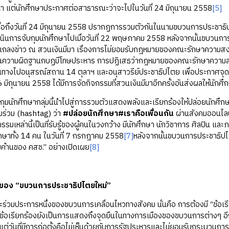
หา แต่นักศึกษาประกาศต่อสาธารณะว่าจะไปในวันที่ 24 มิถุนายน 2558
[5]
ถึงวันที่ 24 มิถุนายน 2558 ปรากฏการรวมตัวกันในนามขบวนการประชาธิป
่ดำเนินการจับกุมนักศึกษาไปเมื่อวันที่ 22 พฤษภาคม 2558 หลังจากนั้นขบวนการป
แถลงข่าว ณ สวนเงินมีมา เรื่องการไม่ยอมรับกฎหมายของคณะรักษาความสงบ
็นความผิดฐานกบฏมีโทษประหาร การปฏิเสธว่ากฎหมายของคณะรักษาความสงบแห่
นทางไปอนุสรณ์สถาน 14 ตุลาฯ และอนุสาวรีย์ประชาธิปไตย เพื่อประกาศจุด
 26 มิถุนายน 2558 ได้มีการจัดกิจกรรมที่สวนเงินมีมาอีกครั้งอันส่งผลให้นักศึ
ศึกษากลุ่มนี้นำไปสู่การรวมตัวแสดงพลังและเรียกร้องให้ปล่อยนักศึกษา ใ
มร่วม (hashtag) ว่า
#ปล่อยนักศึกษา#เราคือเพื่อนกัน
ผ่านสังคมออนไลน
รรมเหล่านี้เป็นที่รับรู้ของผู้คนในวงกว้าง มีนักศึกษา นักวิชาการ ศิลปิน 
ึกษาทั้ง 14 คน ในวันที่ 7 กรกฎาคม 2558
[7]
หลังจากนั้นขบวนการประชาธิปไต
ายค้านของ คสช.” อย่างเปิดเผย
[8]
องของ “ขบวนการประชาธิปไตยใหม่”
ะการหนึ่งของขบวนการเคลื่อนไหวทางสังคม นั่นคือ การต้องมี “ข้อเรียกร
ข้อเรียกร้องยังเป็นการแสดงถึงจุดยืนในทางการเมืองของขบวนการต่างๆ อีกด
้งแต่วันที่มีการก่อตั้งคือไม่เห็นด้วยกับการรัฐประหารและไม่ยอมรับกระบวน