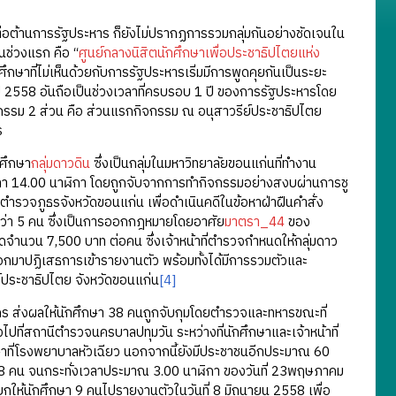
อต้านการรัฐประหาร ก็ยังไม่ปรากฏการรวมกลุ่มกันอย่างชัดเจนใน
ในช่วงแรก คือ “
ศูนย์กลางนิสิตนักศึกษาเพื่อประชาธิปไตยแห่ง
กษาที่ไม่เห็นด้วยกับการรัฐประหารเริ่มมีการพูดคุยกันเป็นระยะ
ี 2558 อันถือเป็นช่วงเวลาที่ครบรอบ 1 ปี ของการรัฐประหารโดย
จกรรม 2 ส่วน คือ ส่วนแรกกิจกรรม ณ อนุสาวรีย์ประชาธิปไตย
ร
ศึกษา
กลุ่มดาวดิน
ซึ่งเป็นกลุ่มในมหาวิทยาลัยขอนแก่นที่ทำงาน
เวลา 14.00 นาฬิกา โดยถูกจับจากการทำกิจกรรมอย่างสงบผ่านการชู
ีตำรวจภูธรจังหวัดขอนแก่น เพื่อดำเนินคดีในข้อหาฝ่าฝืนคำสั่ง
กว่า 5 คน ซึ่งเป็นการออกกฎหมายโดยอาศัย
มาตรา_44
ของ
ินสดจำนวน 7,500 บาท ต่อคน ซึ่งเจ้าหน้าที่ตำรวจกำหนดให้กลุ่มดาว
ออกมาปฏิเสธการเข้ารายงานตัว พร้อมทั้งได้มีการรวมตัวและ
ย์ประชาธิปไตย จังหวัดขอนแก่น
[4]
ส่งผลให้นักศึกษา 38 คนถูกจับกุมโดยตำรวจและทหารขณะที่
วไปที่สถานีตำรวจนครบาลปทุมวัน ระหว่างที่นักศึกษาและเจ้าหน้าที่
ักษาที่โรงพยาบาลหัวเฉียว นอกจากนี้ยังมีประชาชนอีกประมาณ 60
้ง 38 คน จนกระทั่งเวลาประมาณ 3.00 นาฬิกา ของวันที่ 23พฤษภาคม
ียกให้นักศึกษา 9 คนไปรายงานตัวในวันที่ 8 มิถุนายน 2558 เพื่อ