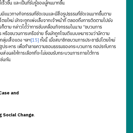
วขึ้น และเป็นที่รับรู้ของผู้คนมากขึ้น
ีแนวทางกิจกรรมที่ชัดเจนและมีสื่อรูปธรรมที่ชัดเจนมากขึ้นตาม
ปไตยใหม่ มักจะถูกเพ่งเล็งจากเจ้าหน้าที่ ตลอดถึงการติดตามไปยัง
ไรก็ตาม กล่าวได้ว่าการขับเคลื่อนกิจกรรมในนาม “ขบวนการ
 หรือขบวนการเครือข่าย ซึ่งมักถูกโจมตีแบบเหมารวมว่ามีความ
กลุ่มเสื้อแดง ฯลฯ
[15]
ทั้งนี้ เมื่อสมาชิกขบวนการประชาธิปไตยใหม่
ารรัฐประหาร เพื่อทำลายความชอบธรรมของกระบวนการ กอปรกับการ
็ย่อมส่งผลให้การเลือกที่จะไม่ยอมรับกระบวนการภายใต้การ
ช่นกัน
Case and
g Social Change
.