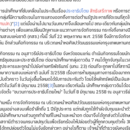
ยองค์กรหรือขบวนการที่เป็นทางการแต่อย่างใด
ึกษาที่ขับเคลื่อนในประเด็นเรื่อง
ประชาธิปไตย
สิทธิเสรีภาพ
หรือการต่
ว กลุ่มที่มีความชัดเจนในการแสดงออกถึงการต่อต้านรัฐประหารที่ชัดเจนที่สุด
ศนปท.
)”
[2]
แต่เมื่อผ่านไปนานวันบทบาทจึงเลือนหายไป ขณะเดียวกันกลุ่มนักศึ
ข่ายต่างๆ เพื่อแลกเปลี่ยนปัญหาและแนวทางการจัดกิจกรรม กระทั่งถึงกลางป
สงบแห่งชาติ (คสช.) ทั้งนี้ วันที่ 22 พฤษภาคม พ.ศ. 2558 จึงมีการจัดกิ
ก่น อีกส่วนคือกิจกรรม ณ บริเวณหน้าหอศิลปวัฒนธรรมแห่งกรุงเทพมหานค
รม ณ อนุสาวรีย์ประชาธิปไตย จังหวัดขอนแก่น ดำเนินกิจกรรมโดยนัก
ิทธิชุมชนและประชาธิปไตย ต่อมานักศึกษากลุ่มดาวดิน 7 คนได้ถูกจับกุมใน
ัฐประหารและถูกนำไปยังค่ายศรีพัชรินทร์ (มทบ. 23) ก่อนที่จะถูกพาไปที่สถาน
กษาความสงบแห่งชาติ ฉบับที่ 3/2558 เรื่องการห้ามชุมนุมทางการเมืองมาก
บชั่วคราว ในวันรุ่งขึ้นทั้งหมดได้รับการประกันตัว โดยใช้หลักทรัพย์เป็นเง
ัวในวันที่ 8 มิถุนายน 2558
[3]
ในขณะเดียวกันนั้น นักศึกษากลุ่มดาวดินได้
จัดตั้ง “ขบวนการประชาธิปไตยใหม่” ในวันที่ 8 มิถุนายน 2558 ณ อนุสาวรี
ึ่ง การจัดกิจกรรม ณ บริเวณหน้าหอศิลปวัฒนธรรมแห่งกรุงเทพมหานคร 
ุมนุมอย่างสงบเพื่อรำลึกถึง 1 ปีรัฐประหาร แต่กลับถูกใช้กำลังจับกุมและนำตั
ันมีนักศึกษาบางส่วนถูกทำร้ายที่ใบหน้าและหน้าอก ต่อมาจึงได้ถูกส่งตัวไปร
สถานีตำรวจนครบาลปทุมวันเพื่อเรียกร้องให้ปล่อยตัวผู้ที่ถูกควบคุมตัวทั
ด้ถูกปล่อยตัวโดนไม่แจ้งข้อกล่าวหา อย่างไรก็ตาม เจ้าหน้าที่ตำรวจยังคงเร