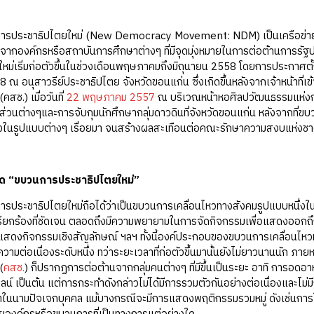
าธิปไตยใหม่ (New Democracy Movement: NDM) เป็นเครือข่ายที่ขับเ
จากองค์กรหรือสถาบันการศึกษาต่างๆ ที่มีจุดมุ่งหมายในการต่อต้านการร
หม่เริ่มก่อตัวขึ้นในช่วงเดือนพฤษภาคมถึงมิถุนายน 2558 โดยการประกาศตั้ง
8 ณ อนุสาวรีย์ประชาธิปไตย จังหวัดขอนแก่น ซึ่งเกิดขึ้นหลังจากเจ้าหน้า
คสช.) เมื่อวันที่
22 พฤษภาคม 2557
ณ บริเวณหน้าหอศิลปวัฒนธรรมแห่งกรุ
ส่วนต่างๆและการจับกุมนักศึกษากลุ่มดาวดินที่จังหวัดขอนแก่น หลังจากที่ขบว
หวในรูปแบบต่างๆ เรื่อยมา จนสร้างผลสะเทือนต่อคณะรักษาความสงบแห่งชา
ิด “ขบวนการประชาธิปไตยใหม่”
าธิปไตยใหม่ถือได้ว่าเป็นขบวนการเคลื่อนไหวทางสังคมรูปแบบหนึ่งในสัง
เรียกร้องที่ชัดเจน ตลอดถึงมีความพยายามในการจัดกิจกรรมเพื่อแสดงออกถึงข้อ
สดงกิจกรรมเชิงสัญลักษณ์ ฯลฯ ทั้งนี้องค์ประกอบของขบวนการเคลื่อนไหวท
มีความต่อเนื่องระดับหนึ่ง ทว่าระยะเวลาที่ก่อตัวขึ้นมานั้นยังไม่ยาวนานนัก
(
คสช.
) ก็ปรากฏการต่อต้านจากกลุ่มคนต่างๆ ที่มีขึ้นเป็นระยะ อาทิ การอด
์ เป็นต้น แต่การกระทำดังกล่าวไม่ได้มีการรวมตัวกันอย่างต่อเนื่องและไม่ม
ในนามปัจเจกบุคคล แม้บางกรณีจะมีการแสดงพฤติกรรมรวมหมู่ ดังเช่นการใช้ข