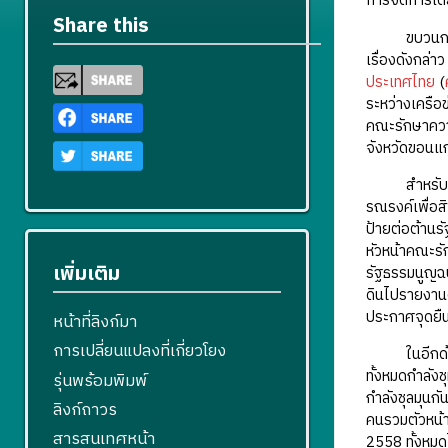
การจัดการโด
Share this
ขบวนการนักศ
เรื่องดังกล่า
ประเทศไทย
(
ระหว่างเครือ
คณะรักษาความ
จังหวัดขอนแ
สำหรับกิจกร
รณรงค์เพื่อส
ป้ายต่อต้านร
หัวหน้าคณะรั
เพิ่มเติม
รัฐธรรมนูญฉบั
ดินไปรายงานต
ประกาศจุดยืน
หน้าที่ลิงก์มา
การเปลี่ยนแปลงที่เกี่ยวโยง
ในอีกด้านหน
ทั้งหมดกำลังช
รุ่นพร้อมพิมพ์
กำลังชุลมุนก
ลิงก์ถาวร
คนรวมตัวหน้า
สารสนเทศหน้า
2558 ทั้งหมดไ