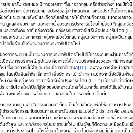
ประชาธิปไตยใหม่จะมี “กองเลขา” ซึ่งมาจากกลุ่มเครือข่ายต่างๆ โดยมีทั้งน
ครือข่ายต่างๆ จัดการนัดหมายประชุมกลุ่ม กำหนดทิศทางหรือประเด็นในการเค
ียวกัน ระดมทุนทรัพย์ และดึงกลุ่มเครือข่ายให้เข้าร่วมกิจกรรม ในกองเลขาจะ
น ดูแลสิ่งพิมพ์ ฯลฯ นอกจากนี้ ขบวนการประชาธิปไตยใหม่ยังมี “กลุ่มเครือข่าย” 
ลุ่มประชาสังคม อาทิ กลุ่มดาวดิน กลุ่มธรรมศาสตร์เสรีเพื่อประชาธิปไตย (L
ี กลุ่มเสรีเกษตรศาสตร์ กลุ่มพลเมืองโต้กลับ กลุ่มนักวิชาการ กลุ่มศิลปิน กลุ่
ว่ามีจุดยืนร่วมกันกับขบวนการประชาธิปไตยใหม่
รระดมทุนนั้น ขบวนการประชาธิปไตยใหม่ได้มีการระดมทุนผ่านการจัดกิจ
่งเปิดรับการบริจาค 2 รูปแบบ คือการตั้งโต๊ะรับบริจาคในช่วงเวลาที่มีการ
ม่ ซึ่งช่องทางนี้มีจำนวนเงินเข้ามาสม่ำเสมอ
[10]
และสอง การจำหน่ายสินค้า
่ม โดยเป็นสินค้าที่ระลึก อาทิ เสื้อยืด กระเป๋าผ้า ฯลฯ นอกจากนี้ยังมีสินค้า
หม่ ดังเช่นกลุ่มธรรมศาสตร์เสรีเพื่อประชาธิปไตย (LLTD) มีการทำเสื้อยืดเพ
ประชาธิปไตยใหม่เป็นที่รู้จักของประชาชนโดยทั่วไปมากขึ้น รายได้เริ่มเข้าม
์สื่อสิ่งพิมพ์ และการอำนวยความสะดวกในการลงพื้นที่ เป็นต้น
มทุนแล้ว “การระดมคน” ก็นับเป็นสิ่งที่สำคัญเพื่อให้ขบวนการประชาธิปไ
ผู้เข้าร่วมกิจกรรมกับขบวนการประชาธิปไตยใหม่แบ่งได้ 2 ประเภท คือ
ประเภ
ษาในมหาวิทยาลัยและศิษย์เก่า รวมถึงกลุ่มประชาสังคมที่คอยช่วยเหลือกิจกร
มตื่นตัวสูง
ประเภทที่สอง
กลุ่มประชาชนทั่วไป เป็นผู้คนที่ติดตามและมีจุดยืนเ
นการประชาธิปไตยใหม่จึงสนใจที่จะเข้าร่วม โดยผู้คนกลุ่มนี้มีลักษณะเป็นผู้