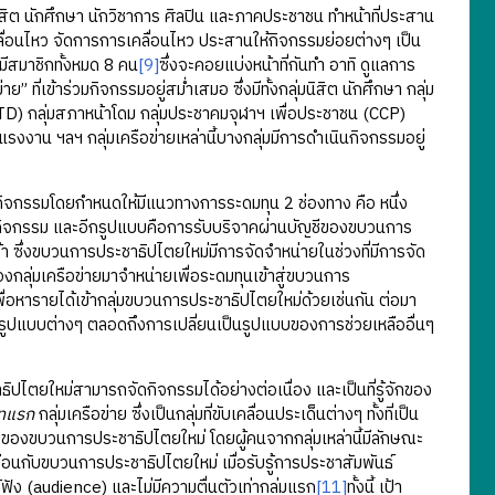
ิสิต นักศึกษา นักวิชาการ ศิลปิน และภาคประชาชน ทำหน้าที่ประสาน
ลื่อนไหว จัดการการเคลื่อนไหว ประสานให้กิจกรรมย่อยต่างๆ เป็น
มีสมาชิกทั้งหมด 8 คน
[9]
ซึ่งจะคอยแบ่งหน้าที่กันทำ อาทิ ดูแลการ
ที่เข้าร่วมกิจกรรมอยู่สม่ำเสมอ ซึ่งมีทั้งกลุ่มนิสิต นักศึกษา กลุ่ม
LTD) กลุ่มสภาหน้าโดม กลุ่มประชาคมจุฬาฯ เพื่อประชาชน (CCP)
มแรงงาน ฯลฯ กลุ่มเครือข่ายเหล่านี้บางกลุ่มมีการดำเนินกิจกรรมอยู่
กรรมโดยกำหนดให้มีแนวทางการระดมทุน 2 ช่องทาง คือ หนึ่ง
จัดกิจกรรม และอีกรูปแบบคือการรับบริจาคผ่านบัญชีของขบวนการ
 ซึ่งขบวนการประชาธิปไตยใหม่มีการจัดจำหน่ายในช่วงที่มีการจัด
ของกลุ่มเครือข่ายมาจำหน่ายเพื่อระดมทุนเข้าสู่ขบวนการ
ื่อหารายได้เข้ากลุ่มขบวนการประชาธิปไตยใหม่ด้วยเช่นกัน ต่อมา
าในรูปแบบต่างๆ ตลอดถึงการเปลี่ยนเป็นรูปแบบของการช่วยเหลืออื่นๆ
ตยใหม่สามารถจัดกิจกรรมได้อย่างต่อเนื่อง และเป็นที่รู้จักของ
ทแรก
กลุ่มเครือข่าย ซึ่งเป็นกลุ่มที่ขับเคลื่อนประเด็นต่างๆ ทั้งที่เป็น
รมของขบวนการประชาธิปไตยใหม่ โดยผู้คนจากกลุ่มเหล่านี้มีลักษณะ
หมือนกับขบวนการประชาธิปไตยใหม่ เมื่อรับรู้การประชาสัมพันธ์
ฟัง (audience) และไม่มีความตื่นตัวเท่ากลุ่มแรก
[11]
ทั้งนี้ เป้า