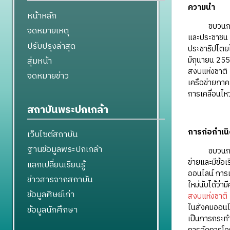
ความนำ
หน้าหลัก
ขบวนการประช
จดหมายเหตุ
และประชาชน 
ปรับปรุงล่าสุด
ประชาธิปไตยใ
มิถุนายน 255
สุ่มหน้า
สงบแห่งชาติ (
จดหมายข่าว
เครือข่ายภาค
การเคลื่อนไ
สถาบันพระปกเกล้า
การก่อกำเน
เว็บไซต์สถาบัน
ฐานข้อมูลพระปกเกล้า
ขบวนการประช
ข่ายและมีข้อ
แลกเปลี่ยนเรียนรู้
ออนไลน์ การแ
ข่าวสารจากสถาบัน
ใหม่นับได้ว่า
ข้อมูลศิษย์เก่า
สงบแห่งชาติ
ในสังคมออนไลน
ข้อมูลนักศึกษา
เป็นการกระทำ