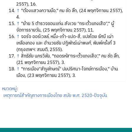
2557), 16.
↑
"ต้องแสวงความมือ," คม ชัด ลึก, (24 พฤศจิกายน 2557),
4.
↑
"ย้าย 5 ตำรวจขอนแก่น สังเวย “กระตั้วแทงเสือ”," ผู้
จัดการรายวัน, (25 พฤศจิกายน 2557), 11.
↑
จอร์จ ออร์เวลล์, หนึ่ง-เก้า-แปด-สี่, แปลโดย รัศมี เผ่า
เหลืองทอง และ อำนวยชัย ปฏิพัทธ์เผ่าพงศ์, พิมพ์ครั้งที่ 3
(กรุงเทพฯ: สมมติ, 2555).
↑
สิทธิชัย นครวิลัย, "ถอดรหัส‘กระตั้วแทงเสือ’," คม ชัด ลึก,
(21 พฤศจิกายน 2557), 3.
↑
"การเมือง“สัญลักษณ์” ปมปริศนา-โจทย์การเมือง," บ้าน
เมือง, (23 พฤศจิกายน 2557), 3.
หมวดหมู่
:
เหตุการณ์สำคัญทางการเมืองไทย สมัย พ.ศ. 2520-ปัจจุบัน