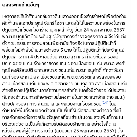
ผลกระทบด้านอื่นๆ
เหตุการณ์ที่นักศึกษากลุ่มดาวดินแสดงออกเชิงสัญลักษณ์เพื่อต่อค้าน
คัดค้านพลเอกประยุทธ์ จันทร์โอชา แสดงให้เห็นความบกพร่องในการ
ปฏิบัติหน้าที่ของทีมอารักขาบุคคลสำคัญ วันที่ 24 พฤศจิกายน 2557
พล.ต.ท.บุญเลิศ ใจประดิษฐ ผู้บัญชาการตำรวจภูธรภาค 4 จึงได้แต่ง
ตั้งคณะกรรมการสอบสวนเพื่อหาข้อเท็จจริงในการปฏิบัติหน้าที่
พร้อมทั้งมีคำสั่งย้ายนายตำรวจ 5 นาย ให้ไปปฏิบัติหน้าที่ประจำศูนย์
ปฏิบัติการภาค 4 ประกอบด้วย พ.ต.อ.สุภากร คำสิงห์นอก รองผ
บก.ภ.จ.ขอนแก่น รักษาราชการแทน ผกก.เมืองขอนแก่น พ.ต.อ.พงศ์
ฤทธิ์ คงศิริสมบัติ ผกก.สส.ภ.จ.ขอนแก่น พ.ต.ท.อนุศักดิ์ ศักดาวัชรา
นนท์ รอง ผกก.ป.สภ.เมืองขอนแก่น พ.ต.ต.จีรัชติกุล จรัสกมลพงษ์
สวป.เมืองขอนแก่น และ พ.ต.ต.ชาติชาย ทิมินกุล สว.สส.เมืองขอนแก่น
สำหรับการปฏิบัติงานอารักขาบุคคลสำคัญในครั้งนี้ตำรวจได้ประสาน
กับกองอำนวยการรักษาความมั่นคงภายในราชอาณาจักร (กอ.รมน.)
[14]
ฝ่ายปกครอง ทหาร สันติบาล และหน่วยงานที่รับผิดชอบ
โดย
กำหนดให้พื้นที่รอบนอกตัวงานเป็นพื้นที่รับผิดชอบของตำรวจ ซึ่งมี
การคัดกรองทั้งอาวุธปืน ตัวบุคคลที่จะเข้าไปในงาน ส่วนพื้นที่ภายใน
บริเวณตัวงานเป็นพื้นที่ความรับผิดชอบฝ่ายทหาร อย่างไรก็ตาม
หนังสือพิมพ์ผู้จัดการรายวัน (ฉบับวันที่ 25 พฤศจิกายน 2557) ตั้ง