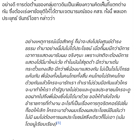
อย่างดี การต่อต้านของกลุ่มดาวดินเป็นเพียงความคิดเห็นที่แตกต่าง
กัน ซึ่งต้องเร่งหาข้อยุติให้ได้ตามเจตนารมณ์ของ คสช. ทั้งนี้ พลเอก
ประยุทธ์ จันทร์โอชา กล่าวว่า
อย่างเหตุการณ์เมื่อสักครู่ ก็น่าจะส่งไปยังศูนย์ดำรง
ธรรม ถ้ามาอย่างนี้มันไม่ได้ประโยชน์ เมื่อกี้ผมนึกว่ามีการ
เอาการแสดงมารับผม จริงๆนะ เพราะปกติจะต้องมีการ
แสดงไอ้นี่มาใหม่เว้ย ทำไมมันใส่ชุดดำ นึกว่ามาเต้น
กระตั้วแทงเสือ นึกว่าพี่น้องมาแสดงกัน ไม่เป็นไรไม่โกรธ
แค้นกัน พี่น้องทั้งนั้นคนไทยทั้งสิ้น คนไทยไม่รักคนไทย
ด้วยกันแล้วใครจะมารักเรา ถ้าเราไม่ร่วมมือกันแล้วใคร
จะมาทำให้เรา ถ้ารัฐบาลไม่ช่วยและดูแลประชาชนใครจะดู
ขอฝากไปถึงพี่น้องซึ่งไม่ได้มาด้วย ขอให้กำลังใจกับ
ข้าราชการที่ทำงาน อะไรที่เป็นเรื่องการทุจริตคอร์รัปชั่น
ก็ขอให้เลิก ใครจะมาอ้างผมเรื่องผลประโยชน์ยืนยันว่า
ไม่มี ผมไม่ต้องการผลประโยชน์สลึงเดียวก็ไม่เอา (เน้น
[8]
โดยผู้เรียบเรียง)