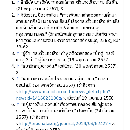
↑
สิทธิชัย นครวิลัย, "ถอดรหัส‘กระตั้วแทงเสือ’," คม ชัด ลึก,
(21 พฤศจิกายน 2557), 3.
↑
ศิริวรรณ ป้องคำสิงห์, "การพัฒนาหลักสูตรสถานศึกษา
สาระนาฏศิลป์ หน่วยการเรียนรู้ เรื่องกระตั้วแทงเสือ สำหรับ
นักเรียนชั้นประถมศึกษาปีที่ 6 สำนักงานเขตธนบุรี
กรุงเทพมหานคร," (วิทยานิพนธ์ครุศาสตรมหาบัณฑิต สาขา
หลักสูตรและการสอน มหาวิทยาลัยราชภัฏธนบุรี, 2553), หน้า
58-62.
↑
"รู้จัก 'กระตั้วแทงเสือ' คำพูดติดตลกของ "บิ๊กตู่' กรณี
นศ.ชู 3 นิ้ว," ผู้จัดการรายวัน, (19 พฤศจิกายน 2557).
↑
"สมาชิกกลุ่มดาวดิน," เดลินิวส์, (20 พฤศจิกายน 2557),
2.
↑
"เส้นทางการเคลื่อนไหวของนศ.กลุ่มดาวดิน," มติชน
ออนไลน์, (24 พฤศจิกายน 2557). เข้าถึงจาก
<
http://www.matichon.co.th/news_detail.php?
newsid=1416823130
>. เมื่อวันที่ 19 เมษายน 2558.
↑
"กลุ่มดาวดินแต่งคนป่าฟ้องศาลปกครอง ยัน 'ผู้ตรวจ
การฯ' ไม่มีอำนาจยื่นเลือกตั้งโมฆะ," ประชาไท, (24 มีนาคม
2557). เข้าถึงจาก
<
http://prachatai.org/journal/2014/03/52427
>.