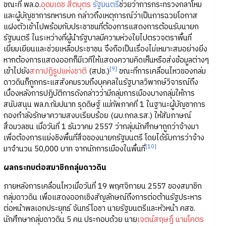
ขณะที่ พล.อ.
อุดมเดช สีตบุตร
รัฐมนตรี
ช่วยว่าการกระทรวงกลาโหม
และผู้บัญชาการทหารบก กล่าวถึงเหตุการณ์ว่าเป็นการฉวยโอกาส
แฝงตัวเข้าไปพร้อมกับประชาชนที่ต้องการแสดงการต้อนรับนายก
รัฐมนตรี ในระหว่างที่ผู้นำรัฐบาลมีความห่วงใยไปตรวจตราพื้นที่
เยี่ยมเยียนและช่วยเหลือประชาชน จึงถือเป็นเรื่องไม่เหมาะสมอย่างยิ่ง
หากต้องการแสดงออกก็มีเวทีให้แสดงความคิดเห็นหรือส่งข้อมูลต่างๆ
[9]
เข้าไปยัง
สภาปฏิรูปแห่งชาติ
(สปช.)
ขณะที่การเคลื่อนไหวของกล่ม
ดาวดินก็ถูกกระแสสังคมรวมถึงบุคคลในรัฐบาลวิพากษ์วิจารณ์ถึง
เบื้องหลังการปฏิบัติการดังกล่าวว่ามีกลุ่มการเมืองบางกลุ่มให้การ
สนับสนุน พล.ท.กัมปนาท รุดดิษฐ์ แม่ทัพภาคที่ 1 ในฐานะผู้บัญชาการ
กองกำลังรักษาความสงบเรียบร้อย (ผบ.กกล.รส.) ให้สัมภาษณ์
สื่อมวลชน เมื่อวันที่ 1 ธันวาคม 2557 ว่ากลุ่มนักศึกษาถูกว่าจ้างมา
เพื่อต้องการแย่งชิงพื้นที่สื่อของนายกรัฐมนตรี โดยได้รับการว่าจ้าง
[10]
มาจำนวน 50,000 บาท จากนักการเมืองในพื้นที่
ผลกระทบต่อสมาชิกกลุ่มดาวดิน
ภายหลังการเคลื่อนไหวเมื่อวันที่ 19 พฤศจิกายน 2557 ของสมาชิก
กลุ่มดาวดิน เพื่อแสดงออกเชิงสัญลักษณ์ถึงการต่อต้านรัฐประหาร
ต่อหน้าพลเอกประยุทธ์ จันทร์โอชา นายรัฐมนตรีและหัวหน้า คสช.
นักศึกษากลุ่มดาวดิน 5 คน ประกอบด้วย นาย
เจตน์สฤษฏิ์ นามโคตร