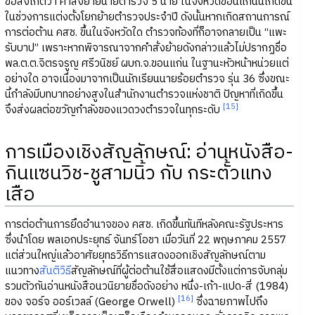
ข้อสังเกตว่า คำสั่งย้ายนายตำรวจ 5 นาย ในจังหวัดขอนแก่นนี้เกิดขึ้น
ในช่วงการแต่งตั้งโยกย้ายตำรวจประจำปี ดังนั้นหากเกิดสถานการณ์
การต่อต้าน คสช. ขึ้นในจังหวัดใด ตำรวจท้องที่ก็อาจกลายเป็น “แพะ
รับบาป” เพราะหากพิจารณาจากคำสั่งย้ายดังกล่าวแล้วไม่ปรากฏชื่อ
พล.ต.ต.จิตรจรูญ ศรีวนิชย์ ผบก.จ.ขอนแก่น ในฐานะหัวหน้าหน่วยแต่
อย่างใด อาจเนื่องมาจากเป็นนักเรียนนายร้อยตำรวจ รุ่น 36 ซึ่งขณะ
นี้กำลังมีบทบาทอย่างสูงในสำนักงานตำรวจแห่งชาติ ปัญหาที่เกิดขึ้น
[15]
จึงส่งผลต่อขวัญกำลังของแวดวงตำรวจในทุกระดับ
การเมืองเชิงสัญลักษณ์: อ่านหนังสือ-
กินแซนวิช-ชูสามนิ้ว กับ กระตั้วแทง
เสือ
การต่อต้านการยึดอำนาจของ คสช. เกิดขึ้นทันทีหลังคณะรัฐประหาร
ซึ่งนำโดย พลเอกประยุทธ์ จันทร์โอชา เมื่อวันที่ 22 พฤษภาคม 2557
แต่ส่วนใหญ่แล้วอาศัยยุทธวิธีการแสดงออกเชิงสัญลักษณ์ตาม
แนวทาง
สันติวิธี
สัญลักษณ์ที่ผู้ต่อต้านใช้สื่อแสดงมีตั้งแต่การจับกลุ่ม
รวมตัวกันอ่านหนังสือนวนิยายชื่อดังอย่าง หนึ่ง-เก้า-แปด-สี่ (1984)
[16]
ของ จอร์จ ออร์เวลล์ (George Orwell)
ซึ่งฉายภาพไปถึง