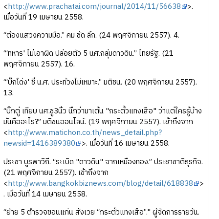
<
http://www.prachatai.com/journal/2014/11/56638
>.
เมื่อวันที่ 19 เมษายน 2558.
“ต้องแสวงความมือ.” คม ชัด ลึก. (24 พฤศจิกายน 2557). 4.
“‘ทหาร' ไม่เอาผิด ปล่อยตัว 5 นศ.กลุ่มดาวดิน.” ไทยรัฐ. (21
พฤศจิกายน 2557). 16.
“‘บิ๊กโด่ง' ชี้ น.ศ. ประท้วงไม่เหมาะ.” มติชน. (20 พฤศจิกายน 2557).
13.
“บิ๊กตู่ เทียบ นศ.ชู3นิ้ว นึกว่ามาเต้น "กระตั้วแทงเสือ" ว่าแต่ใครรู้บ้าง
มันคืออะไร?.” มติชนออนไลน์. (19 พฤศจิกายน 2557). เข้าถึงจาก
<
http://www.matichon.co.th/news_detail.php?
newsid=1416389380
>. เมื่อวันที่ 16 เมษายน 2558.
ประชา บูรพาวิถี. “ระเบิด "ดาวดิน" จากเหมืองทอง.” ประชาชาติธุรกิจ.
(21 พฤศจิกายน 2557). เข้าถึงจาก
<
http://www.bangkokbiznews.com/blog/detail/618838
>
. เมื่อวันที่ 14 เมษายน 2558.
“ย้าย 5 ตำรวจขอนแก่น สังเวย “กระตั้วแทงเสือ”." ผู้จัดการรายวัน.