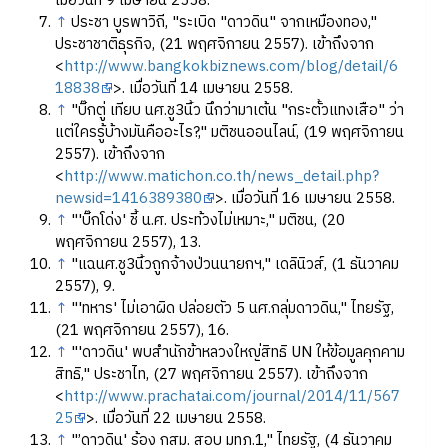
เมื่อวันที่ 9 เมษายน 2558.
↑
ประชา บูรพาวิถี, "ระเบิด "ดาวดิน" จากเหมืองทอง,"
ประชาชาติธุรกิจ, (21 พฤศจิกายน 2557). เข้าถึงจาก
<
http://www.bangkokbiznews.com/blog/detail/6
18838
>. เมื่อวันที่ 14 เมษายน 2558.
↑
"บิ๊กตู่ เทียบ นศ.ชู3นิ้ว นึกว่ามาเต้น "กระตั้วแทงเสือ" ว่า
แต่ใครรู้บ้างมันคืออะไร?," มติชนออนไลน์, (19 พฤศจิกายน
2557). เข้าถึงจาก
<
http://www.matichon.co.th/news_detail.php?
newsid=1416389380
>. เมื่อวันที่ 16 เมษายน 2558.
↑
"'บิ๊กโด่ง' ชี้ น.ศ. ประท้วงไม่เหมาะ," มติชน, (20
พฤศจิกายน 2557), 13.
↑
"แฉนศ.ชู3นิ้วถูกจ้างป่วนนายกฯ," เดลินิวส์, (1 ธันวาคม
2557), 9.
↑
"'ทหาร' ไม่เอาผิด ปล่อยตัว 5 นศ.กลุ่มดาวดิน," ไทยรัฐ,
(21 พฤศจิกายน 2557), 16.
↑
"'ดาวดิน' พบสำนักข้าหลวงใหญ่สิทธิ UN ให้ข้อมูลคุกคาม
สิทธิ," ประชาไท, (27 พฤศจิกายน 2557). เข้าถึงจาก
<
http://www.prachatai.com/journal/2014/11/567
25
>. เมื่อวันที่ 22 เมษายน 2558.
↑
"’ดาวดิน' ร้อง กสม. สอบ มทภ.1," ไทยรัฐ, (4 ธันวาคม