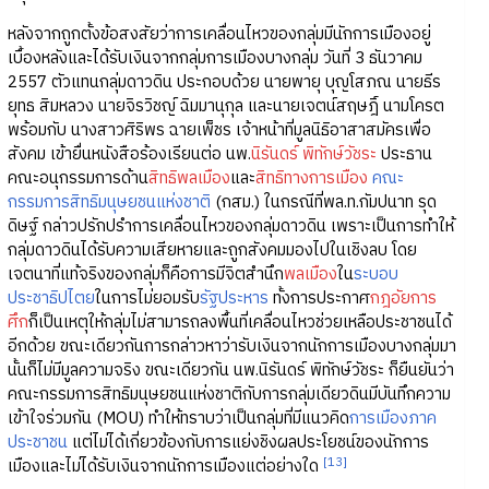
หลังจากถูกตั้งข้อสงสัยว่าการเคลื่อนไหวของกลุ่มมีนักการเมืองอยู่
เบื้องหลังและได้รับเงินจากกลุ่มการเมืองบางกลุ่ม วันที่ 3 ธันวาคม
2557 ตัวแทนกลุ่มดาวดิน ประกอบด้วย นายพายุ บุญโสภณ นายธีร
ยุทธ สิมหลวง นายจิรวิชญ์ ฉิมมานุกุล และนายเจตน์สฤษฎิ์ นามโครต
พร้อมกับ นางสาวศิริพร ฉายเพ็ชร เจ้าหน้าที่มูลนิธิอาสาสมัครเพื่อ
สังคม เข้ายื่นหนังสือร้องเรียนต่อ นพ.
นิรันดร์ พิทักษ์วัชระ
ประธาน
คณะอนุกรรมการด้าน
สิทธิพลเมือง
และ
สิทธิทางการเมือง
คณะ
กรรมการสิทธิมนุษยชนแห่งชาติ
(กสม.) ในกรณีที่พล.ท.กัมปนาท รุด
ดิษฐ์ กล่าวปรักปรำการเคลื่อนไหวของกลุ่มดาวดิน เพราะเป็นการทำให้
กลุ่มดาวดินได้รับความเสียหายและถูกสังคมมองไปในเชิงลบ โดย
เจตนาที่แท้จริงของกลุ่มก็คือการมีจิตสำนึก
พลเมือง
ใน
ระบอบ
ประชาธิปไตย
ในการไม่ยอมรับ
รัฐประหาร
ทั้งการประกาศ
กฎอัยการ
ศึก
ก็เป็นเหตุให้กลุ่มไม่สามารถลงพื้นที่เคลื่อนไหวช่วยเหลือประชาชนได้
อีกด้วย ขณะเดียวกันการกล่าวหาว่ารับเงินจากนักการเมืองบางกลุ่มมา
นั้นก็ไม่มีมูลความจริง ขณะเดียวกัน นพ.นิรันดร์ พิทักษ์วัชระ ก็ยืนยันว่า
คณะกรรมการสิทธิมนุษยชนแห่งชาติกับการกลุ่มเดียวดินมีบันทึกความ
เข้าใจร่วมกัน (MOU) ทำให้ทราบว่าเป็นกลุ่มที่มีแนวคิด
การเมืองภาค
ประชาชน
แต่ไม่ได้เกี่ยวข้องกับการแย่งชิงผลประโยชน์ของนักการ
[13]
เมืองและไม่ได้รับเงินจากนักการเมืองแต่อย่างใด