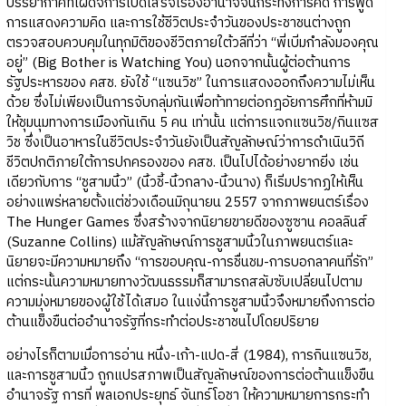
บรรยากาศที่เผด็จการเบ็ดเสร็จเรืองอำนาจจนกระทั่งการคิด การพูด
การแสดงความคิด และการใช้ชีวิตประจำวันของประชาชนต่างถูก
ตรวจสอบควบคุมในทุกมิติของชีวิตภายใต้วลีที่ว่า “พี่เบิ่มกำลังมองคุณ
อยู่” (Big Bother is Watching You) นอกจากนั้นผู้ต่อต้านการ
รัฐประหารของ คสช. ยังใช้ “แซนวิช” ในการแสดงออกถึงความไม่เห็น
ด้วย ซึ่งไม่เพียงเป็นการจับกลุ่มกันเพื่อท้าทายต่อกฎอัยการศึกที่ห้ามมิ
ให้ชุมนุมทางการเมืองกันเกิน 5 คน เท่านั้น แต่การแจกแซนวิช/กินแซส
วิช ซึ่งเป็นอาหารในชีวิตประจำวันยังเป็นสัญลักษณ์ว่าการดำเนินวิถี
ชีวิตปกติภายใต้การปกครองของ คสช. เป็นไปได้อย่างยากยิ่ง เช่น
เดียวกับการ “ชูสามนิ้ว” (นิ้วชี้-นิ้วกลาง-นิ้วนาง) ก็เริ่มปรากฏให้เห็น
อย่างแพร่หลายตั้งแต่ช่วงเดือนมิถุนายน 2557 จากภาพยนตร์เรื่อง
The Hunger Games ซึ่งสร้างจากนิยายขายดีของซูซาน คอลลินส์
(Suzanne Collins) แม้สัญลักษณ์การชูสามนิ้วในภาพยนตร์และ
นิยายจะมีความหมายถึง “การขอบคุณ-การชื่นชม-การบอกลาคนที่รัก”
แต่กระนั้นความหมายทางวัฒนธรรมก็สามารถสลับซับเปลี่ยนไปตาม
ความมุ่งหมายของผู้ใช้ได้เสมอ ในแง่นี้การชูสามนิ้วจึงหมายถึงการต่อ
ต้านแข็งขืนต่ออำนาจรัฐที่กระทำต่อประชาชนไปโดยปริยาย
อย่างไรก็ตามเมื่อการอ่าน หนึ่ง-เก้า-แปด-สี่ (1984), การกินแซนวิช,
และการชูสามนิ้ว ถูกแปรสภาพเป็นสัญลักษณ์ของการต่อต้านแข็งขืน
อำนาจรัฐ การที่ พลเอกประยุทธ์ จันทร์โอชา ให้ความหมายการกระทำ