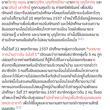
นาย
วิชาญ อนุชน
นาย
จตุภัทร บุญภัทรรักษา
นาย
พายุ บุญโสภณ
และ
นาย
วสันต์ เสกสิทธิ์
ถูกควบคุมตัว ณ ค่ายศรีพัชรินทร์ เพื่อปรับ
ทัศนคติ ต่อมาจึงปล่อยตัวนักศึกษาทั้งหมดโดยไม่มีการแจ้งข้อหาใดๆ
อย่างไรก็ตามวันที่ 20 พฤศจิกายน 2557 เจ้าหน้าที่ได้เรียกผู้ปกครอง
ของนักศึกษาเพื่อรับฟังการปรับทัศนคติ และให้นักศึกษาแสดงความ
ยินยอมตามเงื่อนไขไม่เคลื่อนไหวทางการเมือง โดยมีเพียงนายเจ
ตน์สฤษฏิ์ นามโคตร และนายพายุ บุญโสภณ เท่านั้นที่ยินยอมลงนาม
[11]
ส่วนอีกสามคนยืนยันที่จะไม่ลงนามยินยอมรับเงื่อนไข
ทั้งนี้วันที่ 22 พฤศจิกายน 2557 นักศึกษากลุ่มดาวดินออก "
จดหมาย
จากบ้านดาวดิน ฉบับที่ 1
" เปิดเผยว่าภายหลังสมาชิกกลุ่มทั้ง 5 คน ถูก
ปล่อยตัวจากค่ายศรีพัชรินทร์ ก็รู้สึกได้ถึงความไม่ปลอกภัยเพราะ
สังเกตเห็นรถหลายคันเฝ้าติดตามบริเวณหน้าบ้าน และหวาดกลัวว่า
สมาชิกอีก 3 คนที่ไม่ยินยอมลงนามตามเงื่อนไขไม่เคลื่อนไหวทางการ
เมืองจะได้รับความไม่ปลอดภัยจึงตัดสินใจแยกย้ายไปอยู่ในที่ปลอดภัย
แม้แต่หนึ่งในสองคนที่ยินยอมลงชื่อตามเงื่อนไขแล้วก็รายงานว่ามี
ทหารนอกเครื่องแบบไปพบผู้ใหญ่บ้านเพื่อนำไปถ่ายรูปบ้านพักของ
นักศึกษา วันที่ 27 พฤศจิกายน 2557 สมาชิกกลุ่มดาวดิน 2 คน จึงขอ
เข้าพบเจ้าหน้าที่ระดับสูงของ
สำนักข้าหลวงใหญ่เพื่อสิทธิมนุษยชนแห่ง
สหประชาชาติ
เพื่อให้ข้อมูลและรายงานสถานการณ์การคุกคามสิทธิ
[12]
มนุษยชน