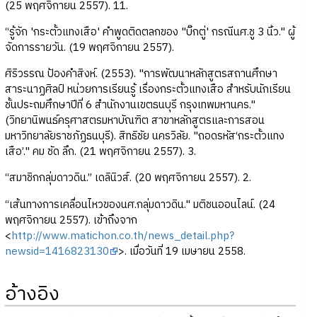
(25 พฤศจิกายน 2557). 11.
“รู้จัก 'กระตั้วแทงเสือ' คำพูดติดตลกของ "บิ๊กตู่' กรณีนศ.ชู 3 นิ้ว." ผู้
จัดการรายวัน. (19 พฤศจิกายน 2557).
ศิริวรรณ ป้องคำสิงห์. (2553). "การพัฒนาหลักสูตรสถานศึกษา
สาระนาฏศิลป์ หน่วยการเรียนรู้ เรื่องกระตั้วแทงเสือ สำหรับนักเรียน
ชั้นประถมศึกษาปีที่ 6 สำนักงานเขตธนบุรี กรุงเทพมหานคร."
(วิทยานิพนธ์ครุศาสตรมหาบัณฑิต สาขาหลักสูตรและการสอน
มหาวิทยาลัยราชภัฏธนบุรี). สิทธิชัย นครวิลัย. "ถอดรหัส‘กระตั้วแทง
เสือ’." คม ชัด ลึก. (21 พฤศจิกายน 2557). 3.
“สมาชิกกลุ่มดาวดิน.” เดลินิวส์. (20 พฤศจิกายน 2557). 2.
“เส้นทางการเคลื่อนไหวของนศ.กลุ่มดาวดิน." มติชนออนไลน์. (24
พฤศจิกายน 2557). เข้าถึงจาก
<
http://www.matichon.co.th/news_detail.php?
newsid=1416823130
>. เมื่อวันที่ 19 เมษายน 2558.
อ้างอิง