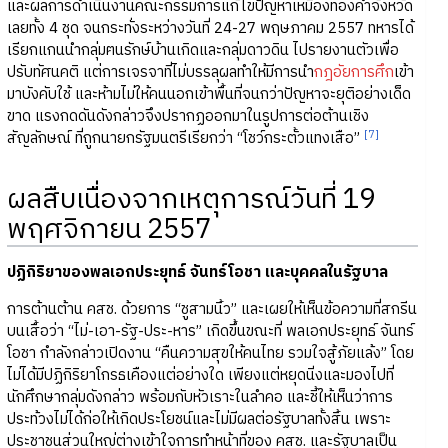
และผลการดำเนินงานคณะกรรมการแก้ไขปัญหาเหมืองทองคำจังหวัด
เลยทั้ง 4 ชุด จนกระทั่งระหว่างวันที่ 24-27 พฤษภาคม 2557 ทหารได้
เรียกแกนนำกลุ่มฅนรักษ์บ้านเกิดและกลุ่มดาวดิน ไปรายงานตัวเพื่อ
ปรับทัศนคติ แต่การเจรจาที่ไม่บรรลุผลทำให้มีการนำ
กฎอัยการศึก
เข้า
มาบังคับใช้ และห้ามไม่ให้คนนอกเข้าพื้นที่จนกว่าปัญหาจะยุติอย่างเด็ด
ขาด แรงกดดันดังกล่าวจึงปรากฏออกมาในรูปการต่อต้านเชิง
[7]
สัญลักษณ์ ที่ถูกนายกรัฐมนตรีเรียกว่า “โชว์กระตั้วแทงเสือ”
ผลสืบเนื่องจากเหตุการณ์วันที่ 19
พฤศจิกายน 2557
ปฏิกิริยาของพลเอกประยุทธ์ จันทร์โอชา และบุคคลในรัฐบาล
การต้านต้าน คสช. ด้วยการ “ชูสามนิ้ว” และเผยให้เห็นข้อความที่สกรีน
บนเสื้อว่า “ไม่-เอา-รัฐ-ประ-หาร” เกิดขึ้นขณะที่ พลเอกประยุทธ์ จันทร์
โอชา กำลังกล่าวเปิดงาน “คืนความสุขให้คนไทย รวมใจสู้ภัยแล้ง” โดย
ไม่ได้มีปฏิกิริยาโกรธเคืองแต่อย่างใด เพียงแต่หยุดนิ่งและมองไปที่
นักศึกษากลุ่มดังกล่าว พร้อมกับหัวเราะในลำคอ และชี้ให้เห็นว่าการ
ประท้วงไม่ได้ก่อให้เกิดประโยชน์และไม่มีผลต่อรัฐบาลทั้งสิ้น เพราะ
ประชาชนส่วนใหญ่ต่างเข้าใจการทำหน้าที่ของ คสช. และรัฐบาลเป็น