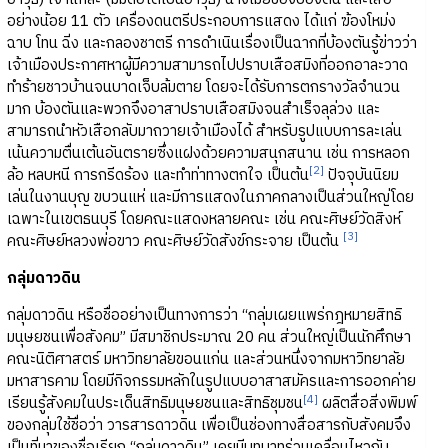
อย่างน้อย 11 ตัว เครื่องดนตรีประกอบการแสดง ได้แก่ ฆ้องโหม่ง
ฉาบ โทน ฉิ่ง และกลองชาตรี การดำเนินเรื่องเป็นฉากที่บ้องตันรู้ข่าวว่า
เจ้าเมืองประกาศหาผู้มีความสามารถไปปราบเสือสมิงที่ออกอาละวาด
ทำร้ายชาวบ้านจนบาดเจ็บล้มตาย โดยจะได้รับการตกรางวัลจำนวน
มาก บ้องตันและพวกจึงอาสาปราบเสือสมิงจนสำเร็จลุล่วง และ
สามารถนำหัวเสือกลับมาถวายเจ้าเมืองได้ สำหรับรูปแบบการละเล่น
เน้นความตื่นเต้นอันตรายซึ่งแฝงด้วยความสนุกสนาน เช่น การหลอก
[2]
ล้อ หลบหนี การกรีดร้อง และทำท่าทางตกใจ เป็นต้น
ปัจจุบันนิยม
เล่นในงานบุญ ขบวนแห่ และมีการแสดงในภาคกลางเป็นส่วนใหญ่โดย
เฉพาะในเขตธนบุรี โดยคณะแสดงหลายคณะ เช่น คณะศิษย์วัดสิงห์
[3]
คณะศิษย์หลวงพ่อขาว คณะศิษย์วัดสังข์กระจาย เป็นต้น
กลุ่มดาวดิน
กลุ่มดาวดิน หรือชื่ออย่างเป็นทางการว่า “กลุ่มเผยแพร่กฎหมายสิทธิ
มนุษยชนเพื่อสังคม” มีสมาชิกประมาณ 20 คน ส่วนใหญ่เป็นนักศึกษา
คณะนิติศาสตร์ มหาวิทยาลัยขอนแก่น และส่วนหนึ่งจากมหาวิทยาลัย
มหาสารคาม โดยมีกิจกรรมหลักในรูปแบบอาสาสมัครและการออกค่าย
[4]
เรียนรู้สังคมในประเด็นสิทธิมนุษยชนและสิทธิชุมชน
ผลิตสื่อสิ่งพิมพ์
ของกลุ่มใช้ชื่อว่า วารสารดาวดิน เพื่อเป็นช่องทางสื่อสารกับสังคมจึง
เป็นที่มาของชื่อเรียก “กลุ่มดาวดิน” เคยมีบทบาทร่วมเคลื่อนไหวกับ