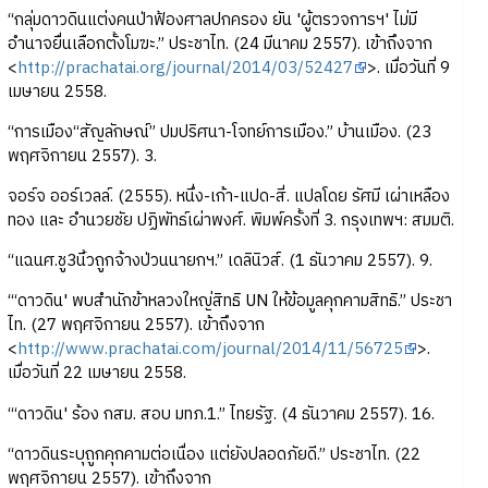
“กลุ่มดาวดินแต่งคนป่าฟ้องศาลปกครอง ยัน 'ผู้ตรวจการฯ' ไม่มี
อำนาจยื่นเลือกตั้งโมฆะ.” ประชาไท. (24 มีนาคม 2557). เข้าถึงจาก
<
http://prachatai.org/journal/2014/03/52427
>. เมื่อวันที่ 9
เมษายน 2558.
“การเมือง“สัญลักษณ์” ปมปริศนา-โจทย์การเมือง.” บ้านเมือง. (23
พฤศจิกายน 2557). 3.
จอร์จ ออร์เวลล์. (2555). หนึ่ง-เก้า-แปด-สี่. แปลโดย รัศมี เผ่าเหลือง
ทอง และ อำนวยชัย ปฏิพัทธ์เผ่าพงศ์. พิมพ์ครั้งที่ 3. กรุงเทพฯ: สมมติ.
“แฉนศ.ชู3นิ้วถูกจ้างป่วนนายกฯ.” เดลินิวส์. (1 ธันวาคม 2557). 9.
“‘ดาวดิน' พบสำนักข้าหลวงใหญ่สิทธิ UN ให้ข้อมูลคุกคามสิทธิ.” ประชา
ไท. (27 พฤศจิกายน 2557). เข้าถึงจาก
<
http://www.prachatai.com/journal/2014/11/56725
>.
เมื่อวันที่ 22 เมษายน 2558.
“‘ดาวดิน' ร้อง กสม. สอบ มทภ.1.” ไทยรัฐ. (4 ธันวาคม 2557). 16.
“ดาวดินระบุถูกคุกคามต่อเนื่อง แต่ยังปลอดภัยดี.” ประชาไท. (22
พฤศจิกายน 2557). เข้าถึงจาก