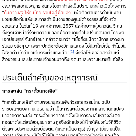
ขณะที่พลเอกประยุทธ์ จันทร์โอชา กำลังเป็นประธานกล่าวเปิดโครงการ
“
คืนความสุขให้คนไทย รวมใจสู้ภัยแล้ง
” เพื่อติดตามการดำเนินงาน
ช่วยเหลือภัยแล้งและการดำเนินงานของศูนย์ดำรงธรรมที่จังหวัด
ขอนแก่น ในวันที่ 19 พฤศจิกายน 2557 นักศึกษากลุ่มดาวดิน 5 คน
จึงถูกเจ้าหน้าที่รักษาความปลอดภัยควบคุมตัวไปปรับทัศนคติ โดยพล
เอกประยุทธ์ จันทร์โอชา กล่าวต่อมาว่า "เมื่อกี้ผมนึกว่ามีการแสดงมา
รับผม จริงๆ นะ เพราะปกติจะต้องมีการแสดง ไอ้นี่มาใหม่เว้ย ทำไมมัน
[1]
ใส่ชุดดำ นึกว่ามาเต้นกระตั้วแทงเสือ"
จึงก่อให้เกิดข้อสงสัยแก่
สื่อมวลชนและประชาชนจำนวนมากถึงเจตนาและความหมายที่แท้จริง
ประเด็นสำคัญของเหตุการณ์
การละเล่น “กระตั้วแทงเสือ”
“กระตั้วแทงเสือ” ตามพจนานุกรมศัพท์วรรณกรรมไทย ฉบับ
ราชบัณฑิตยสถาน อธิบายว่า เป็นการละเล่นของภาคกลางที่ดัดแปลง
มาจากการละเล่น "กระอั้วแทงควาย" ซึ่งเป็นการละเล่นหลวงอันตก
ทอดมาตั้งแต่สมัยอยุธยา ราษฎรจึงดัดแปลงให้ใกล้เคียงกับวิถีชีวิต
ตัวละครประกอบด้วยบ้องตัน (มีหอกเป็นอาวุธ) เจ้าจุก (มีขวานเป็น
อาวุธ) เจ้าแกละ (มีมีดอีโต้เป็นอาวุธ) นางเมียของบ้องตัน และเสือ