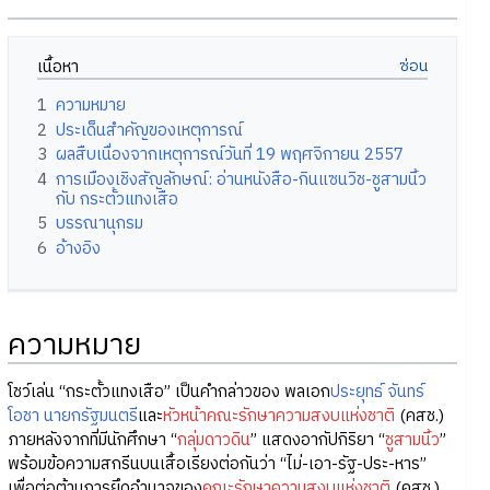
เนื้อหา
1
ความหมาย
2
ประเด็นสำคัญของเหตุการณ์
3
ผลสืบเนื่องจากเหตุการณ์วันที่ 19 พฤศจิกายน 2557
4
การเมืองเชิงสัญลักษณ์: อ่านหนังสือ-กินแซนวิช-ชูสามนิ้ว
กับ กระตั้วแทงเสือ
5
บรรณานุกรม
6
อ้างอิง
ความหมาย
โชว์เล่น “กระตั้วแทงเสือ” เป็นคำกล่าวของ พลเอก
ประยุทธ์ จันทร์
โอชา
นายกรัฐมนตรี
และ
หัวหน้าคณะรักษาความสงบแห่งชาติ
(คสช.)
ภายหลังจากที่มีนักศึกษา “
กลุ่มดาวดิน
” แสดงอากัปกิริยา “
ชูสามนิ้ว
”
พร้อมข้อความสกรีนบนเสื้อเรียงต่อกันว่า “ไม่-เอา-รัฐ-ประ-หาร”
เพื่อต่อต้านการยึดอำนาจของ
คณะรักษาความสงบแห่งชาติ
(คสช.)