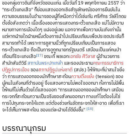
ของกลุ่มดาวดินที่จังหวัดขอนแก่น เมื่อวันที่ 19 พฤศจิกายน 2557 ว่า
“กระตั้วแทงเสือ” ก็ย่อมแสดงออกเชิงสัญลักษณ์ของการยืนยันใน
ความชอบธรรมในอำนาจของผู้ที่เหนือกว่าได้เช่นกัน ศรีศักร วัลลิโภดม
ตั้งข้อสังเกตว่า เนื้อเรื่องของการแสดงกระตั้วแทงเสือ แม้ไม่มีความ
หมายทางการเมืองใดๆ แฝงอยู่เลย นอกจากเพื่อความบันเทิงเท่านั้น
แต่หากฝ่ายใดฝ่ายหนึ่งต้องการนำไปเปรียบเทียบเพื่อประชดประชันก็
สามารถทำได้ เพราะการชูสามนิ้วที่ถูกเปรียบเทียบเป็นการแสดง
กระตั้วแทงเสือ ถือเป็นการดูถูกนายกรัฐมนตรี เสมือนเป็นแค่คนป่า
[17]
เถื่อนที่ริจะแทงเสือ
ขณะที่ พลเอก
เอกชัย ศีวิลาส
ผู้อำนวยการ
สำนักสันติวิธี
สถาบันพระปกเกล้า
และรองประธาน
คณะกรรมาธิการ
ปฏิรูปการเมือง
ของ
สภาปฏิรูปแห่งชาติ
(สปช.) ให้ทัศนะที่น่าสนใจยิ่ง
ว่า การแสดงออกของนักศึกษาสะท้อน
ความตึงแย้ง
(tension) ของ
ผู้คนในสังคมที่ดำรงอยู่ จึงแสดงความไม่พอใจออกมา ทั้งการไม่มีพื้น
ให้คนที่ไม่เห็นด้วยได้แสดงออก “การแสดงออกของนักศึกษา เสมือน
กระจกที่สะท้อนความเป็นจริงของสังคมออกมา ทางแก้ไขต้องไม่ใช่
การไปทุบกระจกให้แตก แต่ต้องช่วยกันขัดกระจกให้สะอาด เพื่อที่เรา
[18]
จะได้เห็นภาพสะท้อน ของแต่ละฝ่ายได้ดียิ่งขึ้น”
บรรณานุกรม