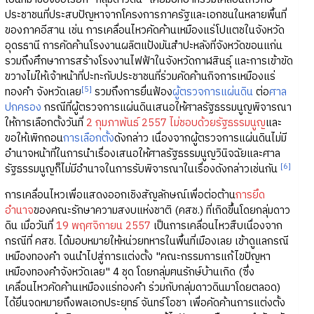
ประชาชนที่ประสบปัญหาจากโครงการภาครัฐและเอกชนในหลายพื้นที่
ของภาคอีสาน เช่น การเคลื่อนไหวคัดค้านเหมืองแร่โปแตชในจังหวัด
อุดรธานี การคัดค้านโรงงานผลิตแป้งมันสำปะหลังที่จังหวัดขอนแก่น
รวมถึงศึกษาการสร้างโรงงานไฟฟ้าในจังหวัดกาฬสินธุ์ และการเข้าขัด
ขวางไม่ให้เจ้าหน้าที่ปะทะกับประชาชนที่ร่วมคัดค้านกิจการเหมืองแร่
[5]
ทองคำ จังหวัดเลย
รวมถึงการยื่นฟ้อง
ผู้ตรวจการแผ่นดิน
ต่อ
ศาล
ปกครอง
กรณีที่ผู้ตรวจการแผ่นดินเสนอให้ศาลรัฐธรรมนูญพิจารณา
ให้การเลือกตั้งวันที่
2 กุมภาพันธ์ 2557
ไม่ชอบด้วยรัฐธรรมนูญ
และ
ขอให้เพิกถอน
การเลือกตั้ง
ดังกล่าว เนื่องจากผู้ตรวจการแผ่นดินไม่มี
อำนาจหน้าที่ในการนำเรื่องเสนอให้ศาลรัฐธรรมนูญวินิจฉัยและศาล
[6]
รัฐธรรมนูญก็ไม่มีอำนาจในการรับพิจารณาในเรื่องดังกล่าวเช่นกัน
การเคลื่อนไหวเพื่อแสดงออกเชิงสัญลักษณ์เพื่อต่อต้าน
การยึด
อำนาจ
ของคณะรักษาความสงบแห่งชาติ (คสช.) ที่เกิดขึ้นโดยกลุ่มดาว
ดิน เมื่อวันที่
19 พฤศจิกายน 2557
เป็นการเคลื่อนไหวสืบเนื่องจาก
กรณีที่ คสช. ได้มอบหมายให้หน่วยทหารในพื้นที่เมืองเลย เข้าดูแลกรณี
เหมืองทองคำ จนนำไปสู่การแต่งตั้ง "คณะกรรมการแก้ไขปัญหา
เหมืองทองคำจังหวัดเลย" 4 ชุด โดยกลุ่มฅนรักษ์บ้านเกิด (ซึ่ง
เคลื่อนไหวคัดค้านเหมืองแร่ทองคำ ร่วมกับกลุ่มดาวดินมาโดยตลอด)
ได้ยื่นจดหมายถึงพลเอกประยุทธ์ จันทร์โอชา เพื่อคัดค้านการแต่งตั้ง