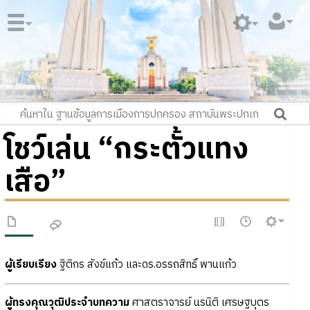
โชว์เล่น “กระตั้วแทง
เสือ”
ผู้เรียบเรียง
ฐิติกร สังข์แก้ว และดร.อรรถสิทธิ์ พานแก้ว
ผู้ทรงคุณวุฒิประจำบทความ
ศาสตราจารย์ นรนิติ เศรษฐบุตร