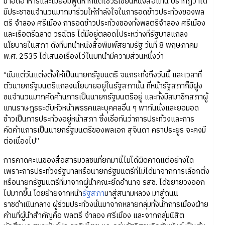
มาอดอาหารและไม่ยอมพูดหากแต่ใช้วิธีเขียนหนังสือแทน ปรากฏว่าได้
มีประชาชนจำนวนมากมาร่วมให้กำลังใจในการอดข้าวประท้วงของพล
ตรี จำลอง ศรีเมือง การอดข้าวประท้วงของทั้งพลตรีจำลอง ศรีเมือง
และเรือตรีฉลาด วรฉัตร ได้มีอยู่ตลอดไประหว่างที่รัฐบาลแถลง
นโยบายในสภา ดังที่บทนำหนังสือพิมพ์สยามรัฐ วันที่ 8 พฤษภาคม
พ.ศ. 2535 ได้เสนอเรื่องไว้ในบทนำมีความส่วนหนึ่งว่า
“นับแต่วันแต่งตั้งให้เป็นนายกรัฐมนตรี จนกระทั่งถึงวันนี้ และเวลาที่
ตัวนายกรัฐมนตรีแถลงนโยบายอยู่ในรัฐสภานั้น ที่หน้ารัฐสภาก็มีฝูง
ชนจำนวนมากคัดค้านการเป็นนายกรัฐมนตรีอยู่ และทั้งมีสมาชิกสภาผู้
แทนราษฎรระดับหัวหน้าพรรคและบุคคลอื่น ๆ พากันนั่งและยอมอด
ข้าวเป็นการประท้วงอยู่หน้าสภา ซึ่งเชื่อกันว่าการประท้วงและการ
คัดค้านการเป็นนายกรัฐมนตรีของพลเอก สุจินดา คราประยูร จะคงมี
ต่อเนื่องไป”
การคาดคะเนของสื่อสารมวลชนที่ยกมานี้ไม่ได้ผิดคาดแต่อย่างใด
เพราะการประท้วงรัฐบาลหรือนายกรัฐมนตรีที่ไม่ได้มาจากการเลือกตั้ง
หรือนายกรัฐมนตรีที่มาจากผู้นำคณะยึดอำนาจ รสช. ได้ขยายวงออก
ไปมากขึ้น โดยย้ายจากหน้า
รัฐสภา
มาสู่สนามหลวง มาสู่ถนน
ราชดำเนินกลาง ผู้ร่วมประท้วงนั้นมาจากหลายกลุ่มทั้งนักการเมืองฝ่าย
ค้านที่ผู้นำสำคัญคือ พลตรี จำลอง ศรีเมือง และจากกลุ่มนิสิต