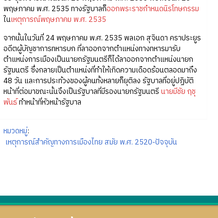
พฤษภาคม พ.ศ. 2535 ทางรัฐบาลก็
ออกพระราชกำหนดนิรโทษกรรม
ใน
เหตุการณ์พฤษภาคม พ.ศ. 2535
จากนั้นในวันที่ 24 พฤษภาคม พ.ศ. 2535 พลเอก สุจินดา คราประยูร
อดีตผู้บัญชาการทหารบก ที่ลาออกจากตำแหน่งทางทหารมารับ
ตำแหน่งการเมืองเป็นนายกรัฐมนตรีก็ได้ลาออกจากตำแหน่งนายก
รัฐมนตรี ซึ่งกลายเป็นตำแหน่งที่ทำให้เกิดความเดือดร้อนตลอดมาถึง
48 วัน และการประท้วงของผู้คนทั้งหลายก็ยุติลง รัฐบาลที่อยู่ปฏิบัติ
หน้าที่ต่อมาขณะนั้นจึงเป็นรัฐบาลที่มีรองนายกรัฐมนตรี
นายมีชัย ฤชุ
พันธ์
ทำหน้าที่หัวหน้ารัฐบาล
หมวดหมู่
:
เหตุการณ์สำคัญทางการเมืองไทย สมัย พ.ศ. 2520-ปัจจุบัน