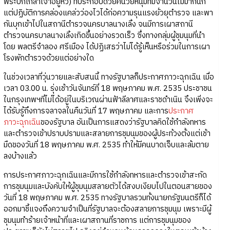
พระปกเกล้าเจ้าอยู่หัว) ที่ประกอบด้วยคนวัยหนุ่มที่มีจำนวนไม่มากนัก
แต่ปฏิบัติการคล่องแคล่วว่องไวได้ก่อความรุนแรงยั่วยุตำรวจ และพา
กันบุกเข้าไปในสถานีตำรวจนครบาลนางเลิ้ง จนมีการเผาสถานี
ตำรวจนครบาลนางเลิ้งเกิดขึ้นอย่างรวดเร็ว ซึ่งทางกลุ่มผู้ชุมนุมที่นำ
โดย พลตรีจำลอง ศรีเมือง ได้ปฏิเสธว่าไม่ได้รู้เห็นหรือร่วมในการเผา
โรงพักตำรวจด้วยแต่อย่างใด
ในช่วงเวลาที่วุ่นวายและสับสนนี้ ทางรัฐบาลก็ประกาศภาวะฉุกเฉิน เมื่อ
เวลา 03.00 น. รุ่งเช้าวันจันทร์ที่ 18 พฤษภาคม พ.ศ. 2535 ประชาชน
ในกรุงเทพฯที่ไม่ได้อยู่ในบริเวณผ่านฟ้าลีลาศและราชดำเนิน จึงเพิ่งจะ
ได้รับรู้ถึงการจลาจลในคืนวันที่ 17 พฤษภาคม และการ
ประกาศ
ภาวะฉุกเฉิน
ของรัฐบาล อันเป็นการแสดงว่ารัฐบาลคิดใช้กำลังทหาร
และตำรวจเข้าปราบปรามและสลายการชุมนุมของผู้ประท้วงตั้งแต่เช้า
มืดของวันที่ 18 พฤษภาคม พ.ศ. 2535 ทำให้มีคนบาดเจ็บและล้มตาย
ลงบ้างแล้ว
การประกาศภาวะฉุกเฉินและมีการใช้กำลังทหารและตำรวจเข้าสะกัด
การชุมนุมและบังคับให้ผู้ชุมนุมสลายตัวได้สงบเงียบไปในตอนสายของ
วันที่ 18 พฤษภาคม พ.ศ. 2535 ทางรัฐบาลรวมทั้งนายกรัฐมนตรีก็ได้
ออกมาชี้แจงถึงความจำเป็นที่รัฐบาลจะต้องสลายการชุมนุม เพราะมีผู้
ชุมนุมทำร้ายเจ้าหน้าที่และเผาสถานที่ราชการ แต่การชุมนุมของ