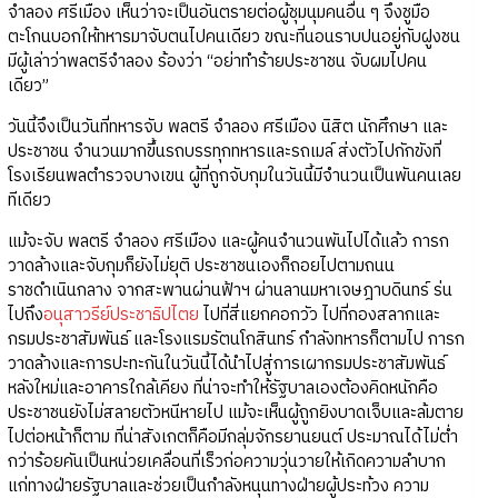
จำลอง ศรีเมือง เห็นว่าจะเป็นอันตรายต่อผู้ชุมนุมคนอื่น ๆ จึงชูมือ
ตะโกนบอกให้ทหารมาจับตนไปคนเดียว ขณะที่นอนราบปนอยู่กับฝูงชน
มีผู้เล่าว่าพลตรีจำลอง ร้องว่า “อย่าทำร้ายประชาชน จับผมไปคน
เดียว”
วันนี้จึงเป็นวันที่ทหารจับ พลตรี จำลอง ศรีเมือง นิสิต นักศึกษา และ
ประชาชน จำนวนมากขึ้นรถบรรทุกทหารและรถเมล์ ส่งตัวไปกักขังที่
โรงเรียนพลตำรวจบางเขน ผู้ที่ถูกจับกุมในวันนี้มีจำนวนเป็นพันคนเลย
ทีเดียว
แม้จะจับ พลตรี จำลอง ศรีเมือง และผู้คนจำนวนพันไปได้แล้ว การก
วาดล้างและจับกุมก็ยังไม่ยุติ ประชาชนเองก็ถอยไปตามถนน
ราชดำเนินกลาง จากสะพานผ่านฟ้าฯ ผ่านลานมหาเจษฎาบดินทร์ ร่น
ไปถึง
อนุสาวรีย์ประชาธิปไตย
ไปที่สี่แยกคอกวัว ไปที่กองสลากและ
กรมประชาสัมพันธ์ และโรงแรมรัตนโกสินทร์ กำลังทหารก็ตามไป การก
วาดล้างและการปะทะกันในวันนี้ได้นำไปสู่การเผากรมประชาสัมพันธ์
หลังใหม่และอาคารใกล้เคียง ที่น่าจะทำให้รัฐบาลเองต้องคิดหนักคือ
ประชาชนยังไม่สลายตัวหนีหายไป แม้จะเห็นผู้ถูกยิงบาดเจ็บและล้มตาย
ไปต่อหน้าก็ตาม ที่น่าสังเกตก็คือมีกลุ่มจักรยานยนต์ ประมาณได้ไม่ต่ำ
กว่าร้อยคันเป็นหน่วยเคลื่อนที่เร็วก่อความวุ่นวายให้เกิดความลำบาก
แก่ทางฝ่ายรัฐบาลและช่วยเป็นกำลังหนุนทางฝ่ายผู้ประท้วง ความ