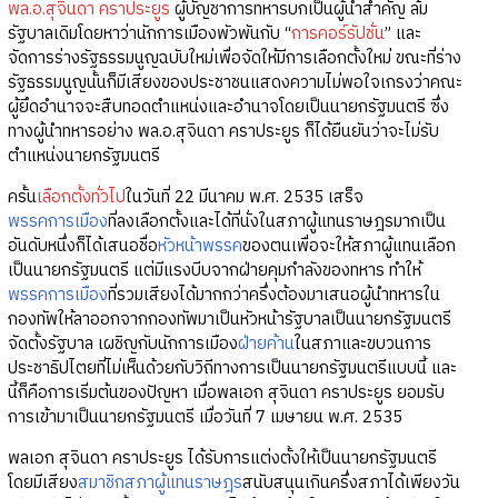
พล.อ.สุจินดา คราประยูร
ผู้บัญชาการทหารบกเป็นผู้นำสำคัญ ล้ม
รัฐบาลเดิมโดยหาว่านักการเมืองพัวพันกับ “
การคอร์รัปชั่น
” และ
จัดการร่างรัฐธรรมนูญฉบับใหม่เพื่อจัดให้มีการเลือกตั้งใหม่ ขณะที่ร่าง
รัฐธรรมนูญนั้นก็มีเสียงของประชาชนแสดงความไม่พอใจเกรงว่าคณะ
ผู้ยึดอำนาจจะสืบทอดตำแหน่งและอำนาจโดยเป็นนายกรัฐมนตรี ซึ่ง
ทางผู้นำทหารอย่าง พล.อ.สุจินดา คราประยูร ก็ได้ยืนยันว่าจะไม่รับ
ตำแหน่งนายกรัฐมนตรี
ครั้น
เลือกตั้งทั่วไป
ในวันที่ 22 มีนาคม พ.ศ. 2535 เสร็จ
พรรคการเมือง
ที่ลงเลือกตั้งและได้ที่นั่งในสภาผู้แทนราษฎรมากเป็น
อันดับหนึ่งก็ได้เสนอชื่อ
หัวหน้าพรรค
ของตนเพื่อจะให้สภาผู้แทนเลือก
เป็นนายกรัฐมนตรี แต่มีแรงบีบจากฝ่ายคุมกำลังของทหาร ทำให้
พรรคการเมือง
ที่รวมเสียงได้มากกว่าครึ่งต้องมาเสนอผู้นำทหารใน
กองทัพให้ลาออกจากกองทัพมาเป็นหัวหน้ารัฐบาลเป็นนายกรัฐมนตรี
จัดตั้งรัฐบาล เผชิญกับนักการเมือง
ฝ่ายค้าน
ในสภาและขบวนการ
ประชาธิปไตยที่ไม่เห็นด้วยกับวิถีทางการเป็นนายกรัฐมนตรีแบบนี้ และ
นี้ก็คือการเริ่มต้นของปัญหา เมื่อพลเอก สุจินดา คราประยูร ยอมรับ
การเข้ามาเป็นนายกรัฐมนตรี เมื่อวันที่ 7 เมษายน พ.ศ. 2535
พลเอก สุจินดา คราประยูร ได้รับการแต่งตั้งให้เป็นนายกรัฐมนตรี
โดยมีเสียง
สมาชิกสภาผู้แทนราษฎร
สนับสนุนเกินครึ่งสภาได้เพียงวัน