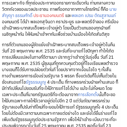
การเฉพาะกิจ ที่ทุกช่องประกาศออกรายการเดียวกัน ท่ามกลางความ
วิตกกังวลของมวลประชาชน ภาพที่ออกอากาศทางโทรทัศน์ ก็คือ
นาย
สัญญา ธรรมศักดิ์
ประธานองคมนตรี
และ
พลเอก เปรม ติณสูลานนท์
องคมนตรี ได้นำ พลเอกสุจินดา คราประยูร และพลตรีจำลอง ศรีเมือง
เข้าเฝ้าพระบาทสมเด็จพระเจ้าอยู่หัว โดยเป็นตัวแทนของทุกฝ่ายที่
เผชิญหน้ากัน ให้หันหน้าเข้าหากันเพื่อช่วยบ้านเมืองให้เกิดสันติสุข
การที่ตัวแทนของผู้ขัดแย้งเข้าเฝ้าพระบาทสมเด็จพระเจ้าอยู่หัวในคืน
วันที่ 20 พฤษภาคม พ.ศ. 2535 และรับที่จะมาแก้ไขปัญหา ทำให้เกิด
การเปลี่ยนแปลงในทางที่ดีตามมา ปรากฏว่าเข้าตรู่วันรุ่งขึ้น วันที่ 21
พฤษภาคม พ.ศ. 2535 ผู้ชุมนุมที่ถูกควบคุมตัวอยู่ที่โรงเรียนพลตำรวจ
บางเขนก็ได้รับการปล่อยตัวทันที โดยปราศจากเงื่อนไขใด ๆ ทั้งสิ้น
ทางด้านพรรคการเมืองร่วมรัฐบาล 5 พรรค ซึ่งแต่เดิมก็ไม่เห็นด้วยใน
ข้อเสนอแก้ไข
รัฐธรรมนูญ
4 ประเด็น ที่ทางพรรคร่วมฝ่ายค้านเสนอ ก็
มีท่าทีเปลี่ยนไปยอมรับที่จะให้มีการแก้ไขได้บ้าง แม้จะไม่ทั้งหมด โดย
เฉพาะประเด็นที่นายกรัฐมนตรีที่จะต้องมาจาก
การเลือกตั้ง
นั้นก็จะขอ
ให้มีบทเฉพาะกาลให้มีเวลาอยู่ต่อไปอีก 2 ปี แต่วันถัดมาพรรคร่วม
รัฐบาลเองก็ปรับท่าทีใหม่ที่จะยอมให้มีการแก้ รัฐธรรมนูญทั้ง 4 ประเด็น
โดยไม่ต้องมีเวลาตามบทเฉพาะกาลแต่อย่างใด และยังได้ยื่นร่างแก้ไข
เพิ่มเติมรัฐธรรมนูญต่อประธานรัฐสภา เพื่อให้นำเข้าระเบียบวาระที่จะ
ประชุมพิจารณาในวันที่ 25 พฤษภาคม พ.ศ. 2535 พอถึงวันที่ 23