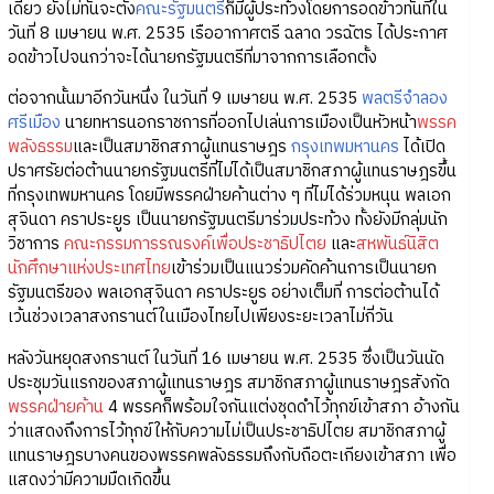
เดียว ยังไม่ทันจะตั้ง
คณะรัฐมนตรี
ก็มีผู้ประท้วงโดยการอดข้าวทันทีใน
วันที่ 8 เมษายน พ.ศ. 2535 เรืออากาศตรี ฉลาด วรฉัตร ได้ประกาศ
อดข้าวไปจนกว่าจะได้นายกรัฐมนตรีที่มาจากการเลือกตั้ง
ต่อจากนั้นมาอีกวันหนึ่ง ในวันที่ 9 เมษายน พ.ศ. 2535
พลตรีจำลอง
ศรีเมือง
นายทหารนอกราชการที่ออกไปเล่นการเมืองเป็นหัวหน้า
พรรค
พลังธรรม
และเป็นสมาชิกสภาผู้แทนราษฎร
กรุงเทพมหานคร
ได้เปิด
ปราศรัยต่อต้านนายกรัฐมนตรีที่ไม่ได้เป็นสมาชิกสภาผู้แทนราษฎรขึ้น
ที่กรุงเทพมหานคร โดยมีพรรคฝ่ายค้านต่าง ๆ ที่ไม่ได้ร่วมหนุน พลเอก
สุจินดา คราประยูร เป็นนายกรัฐมนตรีมาร่วมประท้วง ทั้งยังมีกลุ่มนัก
วิชาการ
คณะกรรมการรณรงค์เพื่อประชาธิปไตย
และ
สหพันธ์นิสิต
นักศึกษาแห่งประเทศไทย
เข้าร่วมเป็นแนวร่วมคัดค้านการเป็นนายก
รัฐมนตรีของ พลเอกสุจินดา คราประยูร อย่างเต็มที่ การต่อต้านได้
เว้นช่วงเวลาสงกรานต์ในเมืองไทยไปเพียงระยะเวลาไม่กี่วัน
หลังวันหยุดสงกรานต์ ในวันที่ 16 เมษายน พ.ศ. 2535 ซึ่งเป็นวันนัด
ประชุมวันแรกของสภาผู้แทนราษฎร สมาชิกสภาผู้แทนราษฎรสังกัด
พรรคฝ่ายค้าน
4 พรรคก็พร้อมใจกันแต่งชุดดำไว้ทุกข์เข้าสภา อ้างกัน
ว่าแสดงถึงการไว้ทุกข์ให้กับความไม่เป็นประชาธิปไตย สมาชิกสภาผู้
แทนราษฎรบางคนของพรรคพลังธรรมถึงกับถือตะเกียงเข้าสภา เพื่อ
แสดงว่ามีความมืดเกิดขึ้น