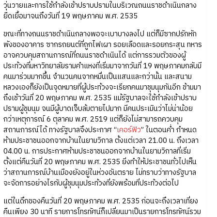
วุ่นวายและการใช้กำลังเข้าปราบปรามในบริเวณถนนราชดำเนินกลาง
ยืดเยื้อมาจนถึงวันที่ 19 พฤษภาคม พ.ศ. 2535
ขณะที่ทางถนนราชดำเนินกลางพอจะเบาบางลงไป แต่ก็มีซากปรักหัก
พังของอาคาร ซากรถยนต์ที่ถูกไฟเผา รอยเลือดและรอยกระสุน ทหาร
อาจควบคุมสถานการณ์ที่ถนนราชดำเนินได้ แต่การรวมตัวของผู้
ประท้วงที่มหาวิทยาลัยรามคำแหงที่เริ่มมาจากวันที่ 19 พฤษภาคมกลับมี
คนมาร่วมมากขึ้น จำนวนคนจากหมื่นเป็นแสนและกว่านั้น และสนาม
หลวงเองก็ยังเป็นจุดหมายที่ผู้ประท้วงจะเรียกคนมาชุมนุมกันอีก ข้ามมา
ถึงเช้าวันที่ 20 พฤษภาคม พ.ศ. 2535 แม้รัฐบาลจะใช้กำลังเข้าปราบ
ปรามผู้ชุมนุม จนมีผู้บาดเจ็บล้มตายไปมาก มีคนประเมินว่าไม่น่าน้อย
กว่าเหตุการณ์ 6 ตุลาคม พ.ศ. 2519 แต่ก็ยังไม่สามารถควบคุม
สถานการณ์ได้ ทางรัฐบาลจึงประกาศ “
เคอร์ฟิว
” ในตอนค่ำ กำหนด
ห้ามประชาชนออกจากบ้านในยามวิกาล ตั้งแต่เวลา 21.00 น. ถึงเวลา
04.00 น. การประกาศห้ามประชาชนออกจากบ้านในยามวิกาลที่เริ่ม
ตั้งแต่คืนวันที่ 20 พฤษภาคม พ.ศ. 2535 ยิ่งทำให้ประชาชนทั่วไปเห็น
ว่าสถานการณ์บ้านเมืองยังอยู่ในห่วงอันตราย ไม่ทราบว่าทางรัฐบาล
จะจัดการอย่างไรกับผู้ชุมนุมประท้วงที่ยังพร้อมที่ประท้วงต่อไป
แต่ในดึกของคืนวันที่ 20 พฤษภาคม พ.ศ. 2535 ก่อนจะถึงเวลาเที่ยง
คืนเพียง 30 นาที รายการโทรทัศน์ก็เปลี่ยนมาเป็นรายการโทรทัศน์รวม