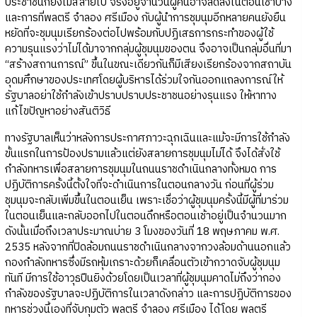
ประชาชนก็ยังไม่สลายไป จริงอยู่จำนวนผู้คนอาจลดลงในตอนเช้าบ้าง
และการที่พลตรี จำลอง ศรีเมือง กับผู้นำการชุมนุมอีกหลายคนยังยืน
หยัดที่จะชุมนุมเรียกร้องต่อไปพร้อมกับปฏิเสธการกระทำของผู้ใช้
ความรุนแรงว่าไม่ได้มาจากกลุ่มผู้ชุมนุมของตน จึงอาจเป็นกลุ่มอื่นที่มา
“สร้างสถานการณ์” ขึ้นในขณะเดียวกันก็มีเสียงเรียกร้องจากสถาบัน
อุดมศึกษาของประเทศโดยผู้บริหารได้ร่วมใจกันออกแถลงการณ์ให้
รัฐบาลอย่าใช้กำลังเข้าปราบปราบประชาชนอย่างรุนแรง ให้หาทาง
แก้ไขปัญหาอย่างสันติวิธี
ทางรัฐบาลเห็นว่าหลังการประกาศภาวะฉุกเฉินและแม้จะมีการใช้กำลัง
ขั้นแรกในการป้องปรามแล้วแต่ยังสลายการชุมนุมไม่ได้ จึงได้สั่งใช้
กำลังทหารเพื่อสลายการชุมนุมในถนนราชดำเนินกลางทั้งหมด การ
ปฏิบัติการครั้งนี้ตั้งใจที่จะดำเนินการในตอนกลางวัน ก่อนที่ผู้ร่วม
ชุมนุมจะกลับเพิ่มขึ้นในตอนเย็น เพราะเชื่อว่าผู้ชุมนุมครั้งนี้มีผู้ที่มาร่วม
ในตอนเย็นและกลับออกไปในตอนดึกหรือตอนเช้าอยู่เป็นจำนวนมาก
ดังนั้นเมื่อถึงเวลาประมาณบ่าย 3 โมงของวันที่ 18 พฤษภาคม พ.ศ.
2535 หลังจากที่ปิดล้อมถนนราชดำเนินกลางจากวงล้อมด้านนอกแล้ว
กองกำลังทหารซึ่งมีรถหุ้มเกราะด้วยก็เคลื่อนตัวเข้ากวาดจับผู้ชุมนุม
ทันที มีการใช้อาวุธปืนยิงด้วยโดยเป็นเวลาที่ผู้ชุมนุมคาดไม่ถึงว่ากอง
กำลังของรัฐบาลจะปฏิบัติการในเวลาดังกล่าว และการปฏิบัติการของ
ทหารช่วงนี้เองที่จับกุมตัว พลตรี จำลอง ศรีเมือง ได้โดย พลตรี