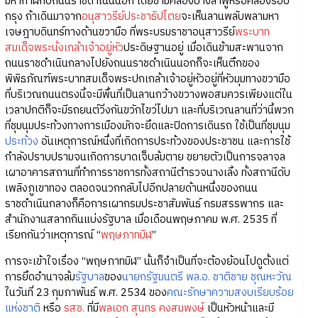
มหากาฬกับถนนราชดำเนินนอก โดยข้ามคลองบางลำพูหรือคลองรอบ
กรุง ถ้าเดินมาจาก
อนุสาวรีย์ประชาธิปไตย
จะเห็นลานพลับพลามหา
เจษฎาบดินทร์ทางด้านขวามือ ที่พระบรมราชาอนุสาวรีย์
พระบาท
สมเด็จพระนั่งเกล้าเจ้าอยู่หัว
ประดิษฐานอยู่ เมื่อเดินข้ามสะพานจาก
ถนนราชดำเนินกลางไปยังถนนราชดำเนินนอกก็จะเห็นตึกของ
พิพิธภัณฑ์พระบาทสมเด็จพระปกเกล้าเจ้าอยู่หัวอยู่ที่หัวมุมทางขวามือ
ที่บริเวณถนนตรงนี้จะมีพื้นที่เป็นลานกว้างขวางพอสมควรเพียงแต่ใน
เวลาปกติก็จะมีรถยนต์วิ่งกันขวักไขว่ไปมา และที่บริเวณลานที่ว่านี้พวก
ที่ชุมนุมประท้วงทางการเมืองมักจะยึดและปิดการเดินรถ ใช้เป็นที่ชุมนุม
ประท้วง
อันเหตุการณ์หนึ่งที่เกิดการประท้วงของประชาชน และการใช้
กำลังปราบปรามจนเกิดการบาดเจ็บล้มตาย ขยายตัวเป็นการจลาจล
เผาอาคารสถานที่ทำการราชการทั้งสถานีตำรวจนางเลิ้ง ทั้งสถานีดับ
เพลิงภูเขาทอง ตลอดจนวกกลับไปอีกปลายด้านหนึ่งของถนน
ราชดำเนินกลางก็คือการเผากรมประชาสัมพันธ์ กรมสรรพากร และ
สำนักงานสลากกินแบ่งรัฐบาล เมื่อเดือนพฤษภาคม พ.ศ. 2535 ที่
เรียกกันว่าเหตุการณ์ “
พฤษภาทมิฬ
”
การจะเข้าใจเรื่อง “พฤษภาทมิฬ” นั้นก็จำเป็นที่จะต้องย้อนไปดูตั้งแต่
การยึดอำนาจล้ม
รัฐบาล
ของ
นายกรัฐมนตรี
พล.อ. ชาติชาย ชุณหะวัณ
ในวันที่ 23 กุมภาพันธ์ พ.ศ. 2534 ของ
คณะรักษาความสงบเรียบร้อย
แห่งชาติ
หรือ
รสช.
ที่มี
พลเอก สุนทร คงสมพงษ์
เป็นหัวหน้าและมี