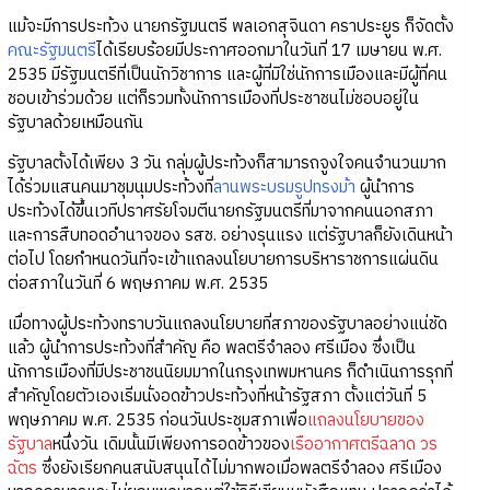
แม้จะมีการประท้วง นายกรัฐมนตรี พลเอกสุจินดา คราประยูร ก็จัดตั้ง
คณะรัฐมนตรี
ได้เรียบร้อยมีประกาศออกมาในวันที่ 17 เมษายน พ.ศ.
2535 มีรัฐมนตรีที่เป็นนักวิชาการ และผู้ที่มิใช่นักการเมืองและมีผู้ที่คน
ชอบเข้าร่วมด้วย แต่ก็รวมทั้งนักการเมืองที่ประชาชนไม่ชอบอยู่ใน
รัฐบาลด้วยเหมือนกัน
รัฐบาลตั้งได้เพียง 3 วัน กลุ่มผู้ประท้วงก็สามารถจูงใจคนจำนวนมาก
ได้ร่วมแสนคนมาชุมนุมประท้วงที่
ลานพระบรมรูปทรงม้า
ผู้นำการ
ประท้วงได้ขึ้นเวทีปราศรัยโจมตีนายกรัฐมนตรีที่มาจากคนนอกสภา
และการสืบทอดอำนาจของ รสช. อย่างรุนแรง แต่รัฐบาลก็ยังเดินหน้า
ต่อไป โดยกำหนดวันที่จะเข้าแถลงนโยบายการบริหาราชการแผ่นดิน
ต่อสภาในวันที่ 6 พฤษภาคม พ.ศ. 2535
เมื่อทางผู้ประท้วงทราบวันแถลงนโยบายที่สภาของรัฐบาลอย่างแน่ชัด
แล้ว ผู้นำการประท้วงที่สำคัญ คือ พลตรีจำลอง ศรีเมือง ซึ่งเป็น
นักการเมืองที่มีประชาชนนิยมมากในกรุงเทพมหานคร ก็ดำเนินการรุกที่
สำคัญโดยตัวเองเริ่มนั่งอดข้าวประท้วงที่หน้ารัฐสภา ตั้งแต่วันที่ 5
พฤษภาคม พ.ศ. 2535 ก่อนวันประชุมสภาเพื่อ
แถลงนโยบายของ
รัฐบาล
หนึ่งวัน เดิมนั้นมีเพียงการอดข้าวของ
เรืออากาศตรีฉลาด วร
ฉัตร
ซึ่งยังเรียกคนสนับสนุนได้ไม่มากพอเมื่อพลตรีจำลอง ศรีเมือง