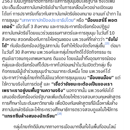
2563 เป็นปฏิกิริยาต่อการกระแสการชุมนุมขับไล่รัฐบาล ซึ่งได้เพิ่ม
ประเด็นเรื่องสถาบันกษัตริย์เข้ามาในการเคลื่อนไหวอย่างเปิดเผย
ได้แก่ การปราศรัยเกี่ยวกับสถาบันกษัตริย์ของทนาย อานนท์ นำภา ใน
การชุมนุม “
เสกคาถาปกป้องประชาธิปไตย
” หรือ
“ม็อบแฮร์รี่ พอต
เตอร์”
เมื่อวันที่ 3 สิงหาคม และการประกาศข้อเรียกร้องปฏิรูป
สถาบันกษัตริย์โดยแนวร่วมธรรมศาสตร์และการชุมนุม ในวันที่ 10
สิงหาคม สอดคล้องกับการให้เหตุผลของ นพ.วรงค์ที่กล่าวว่า
“รับไม่
[23]
ได้”
กับข้อเรียกร้องปฏิรูปสถาบัน จึงทำให้ต้องจัดตั้งกลุ่มขึ้น
ต่อมา
ในวันที่ 30 สิงหาคม นพ.วรงค์และกลุ่มไทยภักดีได้จัดกิจกรรม ณ
ศูนย์เยาวชนกรุงเทพมหานคร ดินแดง โดยเน้นย้ำถึงอุดมการณ์ของ
กลุ่มและข้อเรียกร้องที่ได้ประกาศไปก่อนหน้าในวันเปิดตัวกลุ่ม ซึ่ง
กิจกรรมมีผู้เข้าร่วมชุมนุมจำนวนมากระดับหนึ่ง โดย นพ.วรงค์ได้
ประกาศว่ากลุ่มไทยภักดีไม่มีแนวคิดการชุมนุมแบบ
“ม็อบชนม็อบ”
แต่
ใช้ความจริงในการต่อสู้ และ
“เชื่อว่าชัยชนะจะต้องเป็นของเรา
เพราะเราอยู่บนพื้นฐานความจริง”
นอกจากนั้น นพ.วรงค์ยังได้
เสนอข้อเรียกร้องต่อรัฐบาลเพิ่มเติมโดยให้ตรวจสอบควบคุมหลักสูตร
การศึกษาในระดับมหาวิทยาลัย เพื่อป้องกันหลักสูตรที่มีเนื้อหาล้มล้าง
สถาบันกษัตริย์และให้กระทรวงศึกษาธิการตรวจสอบดูแลไม่ให้มีการ
[24]
“แทรกซึมล้างสมองนักเรียน”
กลุ่มไทยภักดีมีบทบาททางการเมืองมากขึ้นทั้งในพื้นที่ออนไลน์