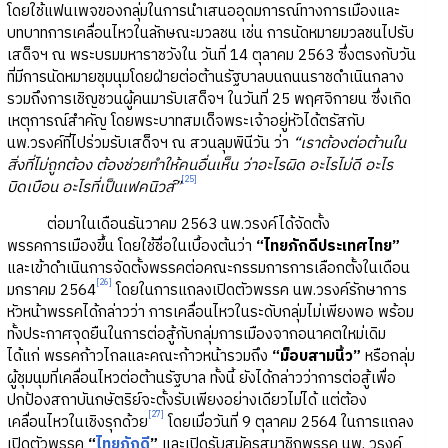
โดยใช้แฟนเพจของกลุ่มในการนำเสนออุดมการณ์ทางการเมืองและ
บทบาทการเคลื่อนไหวในลักษณะมวลชน เช่น การนัดหมายมวลชนไปรับ
เสด็จฯ ณ พระบรมมหาราชวังใน วันที่ 14 ตุลาคม 2563 ซึ่งตรงกับวัน
ที่มีการนัดหมายชุมนุมโดยฝ่ายต่อต้านรัฐบาลบนถนนราชดำเนินกลาง
รวมถึงการเชิญชวนผู้คนมารับเสด็จฯ ในวันที่ 25 พฤศจิกายน ซึ่งเกิด
เหตุการณ์สำคัญ โดยพระบาทสมเด็จพระเจ้าอยู่หัวได้ตรัสกับ
นพ.วรงค์ที่ไปร่วมรับเสด็จฯ ณ สวนลุมพินีวัน ว่า
“เราต้องต่อต้านใน
สิ่งที่ไม่ถูกต้อง ต้องช่วยทำให้คนอื่นเห็น ว่าอะไรผิด อะไรไม่ดี อะไร
[25]
บิดเบือน อะไรที่เป็นเฟคนิวส์”
ต่อมาในเดือนธันวาคม 2563 นพ.วรงค์ได้จัดตั้ง
พรรคการเมืองขึ้น โดยใช้ชื่อในเบื้องต้นว่า
“ไทยภักดีประเทศไทย”
และเข้าดำเนินการจัดตั้งพรรคต่อคณะกรรมการการเลือกตั้งในเดือน
[26]
มกราคม 2564
โดยในการแถลงเปิดตัวพรรค นพ.วรงค์รักษาการ
หัวหน้าพรรคได้กล่าวว่า การเคลื่อนไหวในระดับกลุ่มไม่เพียงพอ พร้อม
ทั้งประกาศจุดยืนในการต่อสู้กับกลุ่มการเมืองจากอนาคตใหม่เดิม
ได้แก่ พรรคก้าวไกลและคณะก้าวหน้ารวมถึง
“ม็อบสามนิ้ว”
หรือกลุ่ม
ผู้ชุมนุมที่เคลื่อนไหวต่อต้านรัฐบาล ทั้งนี้ ยังได้กล่าวว่าการต่อสู้เพื่อ
ปกป้องสถาบันกษัตริย์จะตั้งรับเพียงอย่างเดียวไม่ได้ แต่ต้อง
[27]
เคลื่อนไหวในเชิงรุกด้วย
โดยเมื่อวันที่ 9 ตุลาคม 2564 ในการแถลง
เปิดตัวพรรค
“
ไทยภักดี
”
และเปิดรับสมัครสมาชิกพรรค นพ. วรงค์