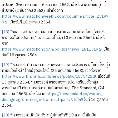
สัปดาห์ -3พฤศจิกายน – 6 ธันวาคม 2562, เข้าถึงจาก มติชนสุด
สัปดาห์, (2 ธันวาคม 2562). เข้าถึงจาก
https://www.matichonweekly.com/column/article_25197
9
. เมื่อวันที่ 18 ตุลาคม 2564.
[18]
“หมอวรงค์-เอนก เดินสายปลุกระดม ขอคนพิษณุโลก สู้ลัทธิชัง
ชาติ จ่อไปทั่วประเทศ,” มติชนออนไลน์, (13 ธันวาคม 2562). เข้าถึง
จาก
https://www.matichon.co.th/politics/news_1811319
. เมื่อ
วันที่ 18 ตุลาคม 2564.
[19]
“‘หมอวรงค์’ ลาออกสมาชิกพรรครวมพลังประชาชาติไทย ตั้งกลุ่ม
การเมืองใหม่,” ไทยรัฐออนไลน์, (24 มิถุนายน 2563). เข้าถึงจาก
https://www.thairath.co.th/news/politic/1875421
. เมื่อวันที่
15 ตุลาคม 2564, “หมอวรงค์ ลาออกจาก รปช. เตรียมตั้งกลุ่ม
การเมือง เป็นวิทยากรให้สถาบันทิศทางไทย,” The Standard, (24
มิถุนายน 2563). เข้าถึงจาก
https://thestandard.co/warong-
dechgitvigrom-resign-from-act-party/. เมื่อ
วันที่ 16 ตุลาคม
2564.
[20]
“‘หมอวรงค์’ นัดเปิดตัว ‘กลุ่มไทยภักดี’ 19 ส.ค. นี้ ลั่นเป็น