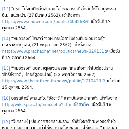
[13]
“ปชป. ไม่จบเปิดศึกกันเอง ไล่ ‘หมอวรงค์’ อึดอัดให้ไปอยู่พรรค
อื่น,” แนวหน้า, (27 มีนาคม 2562). เข้าถึงจาก
https://www.naewna.com/politic/404268
. เมื่อวันที่ 17
ตุลาคม 2564.
[14]
“‘หมอวรงค์’ โพสต์ ‘จดหมายน้อย’ ไม่ร่วมทีมอเวนเจอร์,”
ประชาชาติธุรกิจ, (21 พฤษภาคม 2562). เข้าถึงจาก
https://www.prachachat.net/politics/news-329131
เมื่อวัน
ที่ 17 ตุลาคม 2564.
[15]
“‘หมอวรงค์’ บอกเหตุผลซบพรรค ‘เทพเทือก’ ทำไมต้องปราบ
‘ลัทธิชังชาติ’,” ไทยรัฐออนไลน์, (23 พฤศจิกายน 2562).
https://www.thairath.co.th/news/politic/1710438
. เมื่อวันที่
15 ตุลาคม 2564.
[16]
อรรถสิทธิ์ พานแก้ว, “ชังชาติ,” สถาบันพระปกเกล้า, เข้าถึงจาก
http://wiki.kpi.ac.th/index.php?title=ชังชาติ
. เมื่อวันที่ 18
ตุลาคม 2564.
[17]
“วิเคราะห์ | ประกาศสงครามปราบ ‘ลัทธิชังชาติ’ ‘นพ.วรงค์’ หัว
หอก-ระวังบานปลาย อย่าให้หลุดจากโลกของการใช้เหตุผล,” มติชนสุด