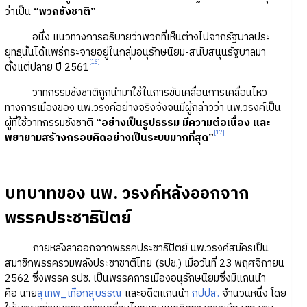
ว่าเป็น
“พวกชังชาติ”
อนึ่ง แนวทางการอธิบายว่าพวกที่เห็นต่างไปจากรัฐบาลประ
ยุทธฺนั้นได้แพร่กระจายอยู่ในกลุ่มอนุรักษนิยม-สนับสนุนรัฐบาลมา
[16]
ตั้งแต่ปลาย ปี 2561
วาทกรรมชังชาติถูกนำมาใช้ในการขับเคลื่อนการเคลื่อนไหว
ทางการเมืองของ นพ.วรงค์อย่างจริงจังจนมีผู้กล่าวว่า นพ.วรงค์เป็น
ผู้ที่ใช้วาทกรรมชังชาติ
“อย่างเป็นรูปธรรม มีความต่อเนื่อง และ
[17]
พยายามสร้างกรอบคิดอย่างเป็นระบบมากที่สุด”
บทบาทของ นพ. วรงค์หลังออกจาก
พรรคประชาธิปัตย์
ภายหลังลาออกจากพรรคประชาธิปัตย์ นพ.วรงค์สมัครเป็น
สมาชิกพรรครวมพลังประชาชาติไทย (รปช.) เมื่อวันที่ 23 พฤศจิกายน
2562 ซึ่งพรรค รปช. เป็นพรรคการเมืองอนุรักษนิยมซึ่งมีแกนนำ
คือ นาย
สุเทพ_เทือกสุบรรณ
และอดีตแกนนำ
กปปส.
จำนวนหนึ่ง โดย