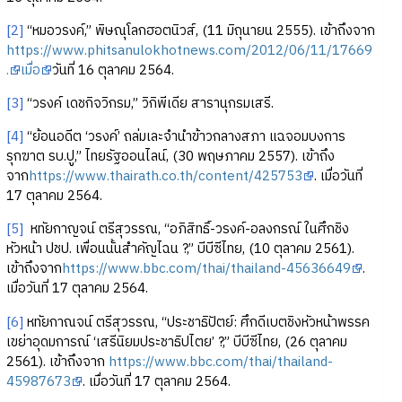
[2]
“หมอวรงค์,” พิษณุโลกฮอตนิวส์, (11 มิถุนายน 2555). เข้าถึงจาก
https://www.phitsanulokhotnews.com/2012/06/11/17669
.
เมื่อ
วันที่ 16 ตุลาคม 2564.
[3]
“วรงค์ เดชกิจวิกรม,” วิกิพีเดีย สารานุกรมเสรี.
[4]
“ย้อนอดีต ‘วรงค์’ ถล่มเละจำนำข้าวกลางสภา แฉจอมบงการ
รุกฆาต รบ.ปู,” ไทยรัฐออนไลน์, (30 พฤษภาคม 2557). เข้าถึง
จาก
https://www.thairath.co.th/content/425753
. เมื่อวันที่
17 ตุลาคม 2564.
[5]
หทัยกาญจน์ ตรีสุวรรณ, “อภิสิทธิ์-วรงค์-อลงกรณ์ ในศึกชิง
หัวหน้า ปชป. เพื่อนนั้นสำคัญไฉน ?,” บีบีซีไทย, (10 ตุลาคม 2561).
เข้าถึงจาก
https://www.bbc.com/thai/thailand-45636649
.
เมื่อวันที่ 17 ตุลาคม 2564.
[6]
หทัยกาณจน์ ตรีสุวรรณ, “ประชาธิปัตย์: ศึกดีเบตชิงหัวหน้าพรรค
เขย่าอุดมการณ์ ‘เสรีนิยมประชาธิปไตย’ ?,” บีบีซีไทย, (26 ตุลาคม
2561). เข้าถึงจาก
https://www.bbc.com/thai/thailand-
45987673
. เมื่อวันที่ 17 ตุลาคม 2564.