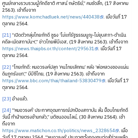
ศูนย์กลางรวบรวมผู้ภักดีชาติ ศาสน์ กษัตริย์,” คมชัดลึก, (17 สิงหาคม
2563). เข้าถึงจาก
https://www.komchadluek.net/news/440438
. เมื่อวันที่ 17
ตุลาคม 2564.
[21]
“เปิดตัวกลุ่มไทยภักดี ชูธง ‘ไม่แก้รัฐธรรมนูญ-ไม่ยุบสภา-ดำเนิน
คดีละเมิดสถาบันฯ’,” ข่าวไทยพีบีเอส, (19 สิงหาคม 2563). เข้าถึงจาก
https://news.thaipbs.or.th/content/295631
. เมื่อวันที่ 17
ตุลาคม 2564.
[22]
“ไทยภักดี: หมอวรงค์ปลุก ‘คนไทยเลิกทน’ หลัง ‘พ่อหลวงของแผ่น
ดินถูกรังแก’,” บีบีซีไทย, (19 สิงหาคม 2563). เข้าถึงจาก
https://www.bbc.com/thai/thailand-53830479
. เมื่อวันที่ 17
ตุลาคม 2564.
[23]
อ้างแล้ว.
[24]
“‘หมอวรงค์’ ประกาศอุดมการณ์ปกป้องสถาบัน ลั่น ม็อบไทยภักดี
วันนี้ ทำฝ่ายตรงข้ามกลัว,” มติชนออนไลน์, (30 สิงหาคม 2564). เข้า
ถึงจาก
https://www.matichon.co.th/politics/news_2328654
. เมื่อ
วันที่ 17 ตุลาคม 2564, “‘หมอวรงค์’ ประกาศตั้งกองทุนต่อสู้ช่วยเหลือ