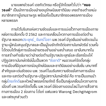
นายแพทย์วรงค์ เดชกิจวิกรม หรือรู้จักโดยทั่วไปว่า
“หมอ
วรงค์”
เป็นนักการเมืองฝ่ายอนุรักษนิยมชาตินิยม เคยดำรงตำแหน่ง
สมาชิกสภาผู้แทนราษฎร พร้อมทั้งเป็นสมาชิกของพรรคการเมือง
หลายพรรค
ภายใต้บริบทแห่งความขัดแย้งและการแบ่งขั้วทางการเมืองภาย
หลังการเลือกตั้ง ปี 2562 และการเคลื่อนไหวทางการเมืองต่อต้าน
รัฐบาล พลเอก
ประยุทธ์_จันทร์โอชา
นพ.วรงค์ มีจุดยืนอย่างชัดเจนใน
ฐานะผู้สนับสนุนรัฐบาลและเป็นผู้จงรักภักดีต่อสถาบันกษัตริย์ รวมทั้ง
ได้ตอบโต้กลุ่มการเมืองฝ่ายตรงข้ามอย่างสม่ำเสมอ เขามีบทบาทใน
การสร้างคำอธิบายว่าฝ่ายต่อต้านรัฐบาลประยุทธ์และเรียกร้องให้
ปฏิรูปสถาบันกษัตริย์นั้นเป็นพวก “
ชังชาติ
” หมอวรงค์จัดตั้งกลุ่ม
การเมืองที่มีอุดมการณ์อนุรักษ์นิยมและชาตินิยมอย่างเข้มข้น บทบาทที่
สำคัญและเด่นชัดของ นพ. วรงค์ในบริบทความขัดแย้งทางการเมือง
และกระแสต่อต้านรัฐบาล-ปฏิรูปสถาบันกษัตริย์ คือ การเป็นแกนนำ
กลุ่ม
ไทยภักดี
และหัวหน้าพรรคไทยภักดี ซึ่งเป็นกลุ่มเคลื่อนไหวทางการ
เมืองที่ นพ.วรงค์จัดตั้งขึ้น นพ.วรงค์ มีช่องทางออนไลน์ในการสื่อสาร
ทางการเมือง 2 ช่องทาง ได้แก่ แฟนเพจ Warong Dechgitvigrom
และเฟซบุกส่วนตัว