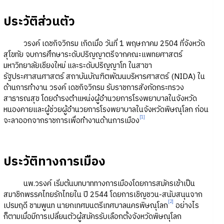
ประวัติส่วนตัว
วรงค์ เดชกิจวิกรม เกิดเมื่อ วันที่ 1 พฤษภาคม 2504 ที่จังหวัด
สุโขทัย จบการศึกษาระดับปริญญาตรีจากคณะแพทยศาสตร์
มหาวิทยาลัยเชียงใหม่ และระดับปริญญาโท ในสาขา
รัฐประศาสนศาสตร์ สถาบันบัณฑิตพัฒนบริหารศาสตร์ (NIDA) ใน
ด้านการทำงาน วรงค์ เดชกิจวิกรม รับราชการสังกัดกระทรวง
สาธารณสุข โดยดำรงตำแหน่งผู้อำนวยการโรงพยาบาลในจังหวัด
หนองคายและผู้ช่วยผู้อำนวยการโรงพยาบาลในจังหวัดพิษณุโลก ก่อน
[1]
จะลาออกจากราชการเพื่อทำงานด้านการเมือง
ประวัติทางการเมือง
นพ.วรงค์ เริ่มต้นบทบาททางการเมืองโดยการสมัครเข้าเป็น
สมาชิกพรรคไทยรักไทยใน ปี 2544 โดยการเชิญชวน-สนับสนุนจาก
[2]
เปรมฤดี ชามพูนท นายกเทศมนตรีเทศบาลนครพิษณุโลก
อย่างไร
ก็ตามเมื่อมีการเปลี่ยนตัวผู้สมัครรับเลือกตั้งจังหวัดพิษณุโลก