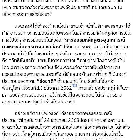
ให้เหตุผลว่าแนวทางการเคลื่อนไหวและแนวคิดทางการเมืองของตน
เหมาะสมสอดคล้องกับพรรครวมพลังประชาชาติไทย โดยเฉพาะใน
เรื่องการจัดการลัทธิชังชาติ
นพ.วรงค์ได้ดำรงตำแหน่งประธานเจ้าหน้าที่บริหารพรรคและได้
ทำกิจกรรมทางการเมืองร่วมกับพรรค โดยกิจกรรมที่สำคัญคือการเดิน
ทางไปจัดกิจกรรมอบรมในหัวข้อ
“การอบรมหลักสูตรอุดมการณ์
และการสื่อสารทางการเมือง”
ให้กับสมาชิกพรรค ผู้สนับสนุน และ
ประชาชนทั่วไปในจังหวัดต่าง ๆ ซึ่งในการอบรม นพ.วรงค์ได้บรรยาย
ถึง
“ลัทธิชังชาติ”
โดยเน้นการกล่าวโจมตีกลุ่มการเมืองตรงกันข้าม
โดยเฉพาะพรรคอนาคตใหม่ ซึ่งนพ.วรงค์กล่าวว่าเป็นผู้ปลุกระดม
มวลชนโดยเฉพาะเยาวชนรวมถึงได้นำเสนอลักษณะต่าง ๆ ที่เป็นองค์
ประกอบของความ
“ชังชาติ”
ด้วยเช่นกัน โดยเริ่มต้นที่จังหวัด
[18]
พิษณุโลก เมื่อวันที่ 13 ธันวาคม 2562
ภายหลัง ยังปรากฏให้เห็นว่า
มีการจัดกิจกรรมอบรมภายใต้หัวข้อนี้ในจังหวัดอื่น ได้แก่ อุดรธานี
สงขลา และนครปฐม ในช่วงใกล้เคียงกัน
อย่างไรก็ตาม นพ.วรงค์ได้ลาออกจากพรรครวมพลัง
ประชาชาติไทยใน วันที่ 24 มิถุนายน 2563 โดยให้เหตุผลถึงความไม่
สะดวกในการเคลื่อนไหวทางการเมืองในขณะสังกัดพรรค และได้กล่าว
ถึงการจัดตั้งกลุ่มการเมืองใหม่แยกออกต่างหาก เพื่อเคลื่อนไหวใน