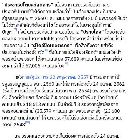
“ประชาธิปไตยสวัสดิการ”
เนื่องจาก นพ.วรงค์มองว่าเสรี
[6]
ประชาธิปไตยทำให้เกิดความเหลื่อมล้ำ
ในส่วนของประเด็นของ
รัฐธรรมนูญ พ.ศ. 2560 และแผนยุทธศาสตร์ฯ 20 ปี นพ.วรงค์เห็นว่า
ไม่ใช่วาระสำคัญที่ต้องแก้ไข โดยอาจแก้ไขในบางจุดได้หากมี
[7]
ปัญหา
ทั้งนี้ นพ.วรงค์ยังนำเสนอนโยบาย
“ปราบโกง”
โดยอ้างถึง
ผลงานของตนในการเปิดโปงทุจริตในโครงการจำนำข้าวพร้อมทั้งนำ
เสนอความเป็น
“ผู้ใกล้ชิดเกษตรกร”
เพื่อสื่อถึงความเข้าถึง
[8]
ประชาชนในต่างจังหวัด
ซึ่งในการหยั่งเสียงเลือกตำแหน่งหัวหน้า
พรรคนี้ นพ.วรงค์ ได้คะแนนเสียง 57,689 คะแนน โดยพ่ายแพ้ต่อ
[9]
อภิสิทธิ์ ที่ได้ 67,005 คะแนนเสียง
หลัง
การรัฐประหาร 22 พฤษภาคม 2557
มีการประกาศใช้
รัฐธรรมนูญฉบับ พ.ศ. 2560 และให้มีการเลือกตั้ง 24 มีนาคม 2562
(ซึ่งเป็นการเลือกตั้งครั้งแรกนับจาก พ.ศ. 2554) นพ.วรงค์ ลงสมัคร
รับเลือกตั้งในเขตเลือกตั้งเดิมของตนในจังหวัดพิษณุโลก โดยได้
คะแนนเสียง 18,613 คะแนน เป็นลำดับที่ 3 รองจากผู้สมัครจาก
พรรคอนาคตใหม่ (35,579 คะแนน) และพลังประชารัฐ (23,680
คะแนน) ตามลำดับ ทำให้ นพ.วรงค์ไม่ได้รับเลือกตั้งเป็นครั้งแรกนับ
[10]
จากปี 2548
นพ.วรงค์แสดงความคิดเห็นต่อผลการเลือกตั้ง 24 มีนาคม