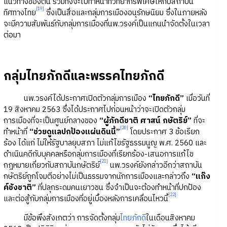
แนวทางของตน รวมทั้งจะไปทำหน้าที่วิทยากรพิเศษให้กับสถาบัน
[19]
ทิศทางไทย
ซึ่งเป็นสื่อและกลุ่มการเมืองอนุรักษนิยม ซึ่งในภายหลัง
จะมีความสัมพันธ์กับกลุ่มการเมืองที่นพ.วรงค์เป็นแกนนำจัดตั้งในเวลา
ต่อมา
กลุ่มไทยภักดีและพรรคไทยภักดี
นพ.วรงค์ได้ประกาศเปิดตัวกลุ่มการเมือง
“ไทยภักดี”
เมื่อวันที่
19 สิงหาคม 2563 ซึ่งได้ประกาศไปก่อนหน้าว่าจะเปิดตัวกลุ่ม
การเมืองที่จะเป็นศูนย์กลางของ
“ผู้ภักดีชาติ ศาสน์ กษัตริย์”
ที่จะ
[20]
ทำหน้าที่
“ช่วยดูแลปกป้องแผ่นดินนี้”
โดยประกาศ 3 ข้อเรียก
ร้อง ได้แก่ ไม่ให้รัฐบาลยุบสภา ไม่แก้ไขรัฐธรรมนูญ พ.ศ. 2560 และ
ดำเนินคดีกับบุคคลหรือกลุ่มการเมืองที่เรียกร้อง-เสนอการแก้ไข
[21]
กฎหมายเกี่ยวกับสถาบันกษัตริย์
นพ.วรงค์ยังกล่าวอีกว่าสถาบัน
กษัตริย์ถูกโจมตีอย่างไม่เป็นธรรมจากนักการเมืองและกล่าวถึง
“แก๊ง
ค์ชังชาติ”
ที่ปลุกระดมคนเยาวชน ซึ่งจำเป็นจะต้องทำหน้าที่ปกป้อง
[22]
และต่อสู้กับกลุ่มการเมืองที่อยู่เบื้องหลังการเคลื่อนไหวนี้
มีข้อพึงสังเกตว่า การจัดตั้งกลุ่ม
ไทยภักดี
ในเดือนสิงหาคม