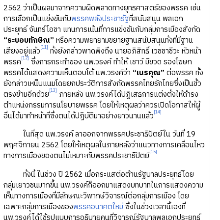
2562 ว่าเป็นผลมาจากความผิดพลาดทางยุทธศาสตร์ของพรรค เช่น
การเลือกเป็นแข่งขันกับ
พรรคพลังประชารัฐ
ที่สนับสนุน พลเอก
ประยุทธ์ จันทร์โอชา แทนการเน้นที่การแข่งขันกับกลุ่มการเมืองสังกัด
“ระบอบทักษิณ”
หรือความพยายามขยายฐานสนับสนุนทั้งที่มีฐาน
[11]
เสียงอยู่แล้ว
ทั้งยังกล่าวพาดพิงถึง นายอภิสิทธิ์ เวชชาชีวะ หัวหน้า
[12]
พรรค
ซึ่งการกระทำของ นพ.วรงค์ ทำให้ เชาว์ มีขวด รองโฆษก
พรรคได้แสดงความเห็นตอบโต้ นพ.วรงค์ว่า
“เนรคุณ”
ต่อพรรค ทั้ง
ยังกล่าวเหน็บแนมโดยยกประวัติการสังกัดพรรคไทยรักไทยซึ่งเป็นขั้ว
[13]
ตรงข้ามอีกด้วย
ภายหลัง นพ.วรงค์ได้ปฏิเสธการแต่งตั้งให้ดำรง
ตำแหน่งกรรมการนโยบายพรรค โดยให้เหตุผลว่าควรเปิดโอกาสให้ผู้
[14]
อื่นได้มาทำหน้าที่ซึ่งตนได้ปฏิบัติมาอย่างยาวนานแล้ว
ในที่สุด นพ.วรงค์ ลาออกจากพรรคประชาธิปัตย์ใน วันที่ 19
พฤศจิกายน 2562 โดยให้เหตุผลในภายหลังว่าแนวทางการเคลื่อนไหว
[15]
ทางการเมืองของตนไม่เหมาะกับพรรคประชาธิปัตย์
ทั้งนี้ ในช่วง ปี 2562 เมื่อกระแสต่อต้านรัฐบาลประยุทธ์โดย
กลุ่มเยาวชนมากขึ้น นพ.วรงค์ก็ออกมาแสดงบทบาทในการแสดงความ
เห็นทางการเมืองที่มีลักษณะวิพากษ์วิจารณ์ต่อกลุ่มการเมือง โดย
เฉพาะกลุ่มการเมืองของ
พรรคอนาคตใหม่
ซึ่งในช่วงเวลานี้เองที่
นพ.วรงค์ได้ใช้รูปแบบการอธิบายคนที่วิจารณ์รัฐบาลพลเอกประยุทธ์