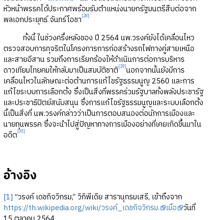
หัวหน้าพรรคได้ประกาศพร้อมรับตำแหน่งนายกรัฐมนตรีสืบต่อจาก
[28]
พลเอกประยุทธ์ จันทร์โอชา
ทั้งนี้ ในช่วงครึ่งหลังของ ปี 2564 นพ.วรงค์ยังได้เคลื่อนไหว
ตรวจสอบการทุจริตในโครงการการก่อสร้างรถไฟทางคู่สายเหนือ
และสายอีสาน รวมถึงการเรียกร้องให้ดำเนินการต่อการบริหาร
[29]
ดาวเทียมไทยคมให้กลับมาเป็นสมบัติชาติ
นอกจากนั้นยังมีการ
เคลื่อนไหวในลักษณะต่อต้านการแก้ไขรัฐธรรมนูญ 2560 และการ
แก้ไขระบบการเลือกตั้ง ซึ่งเป็นสิ่งที่พรรคร่วมรัฐบาลทั้งพลังประชารัฐ
และประชาธิปัตย์สนับสนุน ซึ่งการแก้ไขรัฐธรรมนูญและระบบเลือกตั้ง
นี้เป็นสิ่งที่ นพ.วรงค์กล่าวว่าเป็นการตอบสนองต่อนักการเมืองและ
นายทุนพรรค ซึ่งจะนำไปสู่ปัญหาทางการเมืองอย่างที่เคยเกิดขึ้นมาใน
[30]
อดีต
อ้างอิง
[1]
“วรงค์ เดชกิจวิกรม,” วิกิพีเดีย สารานุกรมเสรี, เข้าถึงจาก
https://th.wikipedia.org/wiki/วรงค์_เดชกิจวิกรม.
เมื่อ
วันที่
15 ตุลาคม 2564.