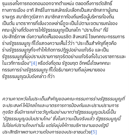
รุนแรงทั้งการถอดถอนออกจากตำแหน่ง ตลอดถึงการตัดสิทธิ์
ทางการเมือง อาทิ สิทธิในการสมัครรับเลือกเป็นสมาชิกสภาผู้แทน
ราษฎร สมาชิกวุฒิสภา สมาชิกสภาท้องถิ่นหรือผู้บริหารท้องถิ่น
เป็นต้น มาตราการที่เข้มงวดเหล่านี้ดูจะเป็นไปตามเจตนารมณ์ของ
คณะผู้ร่างที่ต้องการให้รัฐธรรมนูญเป็นกลไก “ปราบโกง” ที่มี
ประสิทธิภาพ ดังความคิดเห็นของนรชิต สิงหเสนี โฆษกคณะกรรมการ
ร่างรัฐธรรมนูญ ที่ได้แสดงความเห็นไว้ว่า “ประเด็นสำคัญที่สุดคือ
ร่างรัฐธรรมนูญที่จะทำให้เกิดการปฏิรูปอย่างแท้จริง และเป็น
รัฐธรรมนูญที่มุ่งปราบปรามการทุจริตอย่างแท้จริงทั้งในวงราชการและ
ในเวทีการเมือง”
[4]
หรือดังที่อุดม รัฐอมฤต อีกหนึ่งโฆษกคณะ
กรรมการร่างรัฐธรรมนูญ ที่ได้อธิบายความถึงมุ่งหมายของ
รัฐธรรมนูญฉบับดังกล่าว ที่ว่า
ความคาดหวังในประเด็นสำคัญของคณะกรรมการร่างรัฐธรรมนูญที่
จะประสงค์ให้มีกลไกและมาตรการการป้องกันและปราบปรามการ
ทุจริต ซึ่งมีการกล่าวขวัญกันอย่างมากว่ารัฐธรรมนูญฉบับนี้เป็น
‘รัฐธรรมนูญฉบับปราบโกง’ ซึ่งในความเป็นจริงแล้ว รัฐธรรมนูญนี้
ไม่ใช่แค่ปราบโกงเท่านั้น แต่ยังมุ่งให้การบริหารงานของรัฐมี
ประสิทธิภาพตามความต้องการของประชาชนด้วย
[5]