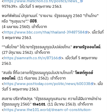
<
https://www.matichon.co.th/politics/news_
957639>. เมื่อวันที่ 5 พฤษภาคม 2563.
พงศ์พิพัฒน์ บัญชานนท์. “รายงาน: รัฐธรรมนูญ 2560 "ต้านโกง"
หรือ "ทุนขุนนาง".”
บีบีซี
.
(4 เมษายน 2560). เข้าถึงจาก
<
https://www.bbc.com/thai/thailand-39487584
>. เมื่อวันที่
5 พฤษภาคม 2563.
“"เพื่อไทย" ให้ฉายารัฐธรรมนูญฉบับปล่อยโกง.”
สยามรัฐออนไลน์
.
(27 มิถุนายน 2562). เข้าถึงจาก
<
https://siamrath.co.th/n/87166
>. เมื่อวันที่ 5 พฤษภาคม
2563.
“สมชัย ชี้ถึงเวลาแก้รัฐธรรมนูญฉบับปราบโกงเก๊.”
โพสต์ทูเดย์
ออนไลน์
. (11 กันยายน 2562). เข้าถึงจาก
<
https://www.posttoday.com/politic/news/600338
>. เมื่อ
วันที่ 5 พฤษภาคม 2563.
สมชาย ปรีชาศิลปกุล. “รัฐธรรมนูญแสนงาม: ความใฝ่ฝันจากนักร่าง
รัฐธรรมนูญ 2560.”
the101
. (11 มีนาคม 2563). เข้าถึงจาก
<
https://www.the101.world/dream-of-constitution-