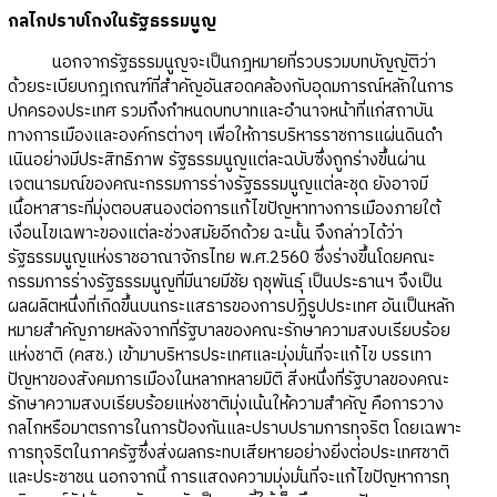
กลไกปราบโกงในรัฐธรรมนูญ
นอกจากรัฐธรรมนูญจะเป็นกฎหมายที่รวบรวมบทบัญญัติว่า
ด้วยระเบียบกฎเกณฑ์ที่สำคัญอันสอดคล้องกับอุดมการณ์หลักในการ
ปกครองประเทศ รวมถึงกำหนดบทบาทและอำนาจหน้าที่แก่สถาบัน
ทางการเมืองและองค์กรต่างๆ เพื่อให้การบริหารราชการแผ่นดินดำ
เนินอย่างมีประสิทธิภาพ รัฐธรรมนูญแต่ละฉบับซึ่งถูกร่างขึ้นผ่าน
เจตนารมณ์ของคณะกรรมการร่างรัฐธรรมนูญแต่ละชุด ยังอาจมี
เนื้อหาสาระที่มุ่งตอบสนองต่อการแก้ไขปัญหาทางการเมืองภายใต้
เงื่อนไขเฉพาะของแต่ละช่วงสมัยอีกด้วย ฉะนั้น จึงกล่าวได้ว่า
รัฐธรรมนูญแห่งราชอาณาจักรไทย พ.ศ.2560 ซึ่งร่างขึ้นโดยคณะ
กรรมการร่างรัฐธรรมนูญที่มีนายมีชัย ฤชุพันธุ์ เป็นประธานฯ จึงเป็น
ผลผลิตหนึ่งที่เกิดขึ้นบนกระแสธารของการปฏิรูปประเทศ อันเป็นหลัก
หมายสำคัญภายหลังจากที่รัฐบาลของคณะรักษาความสงบเรียบร้อย
แห่งชาติ (คสช.) เข้ามาบริหารประเทศและมุ่งมั่นที่จะแก้ไข บรรเทา
ปัญหาของสังคมการเมืองในหลากหลายมิติ สิ่งหนึ่งที่รัฐบาลของคณะ
รักษาความสงบเรียบร้อยแห่งชาติมุ่งเน้นให้ความสำคัญ คือการวาง
กลไกหรือมาตรการในการป้องกันและปราบปรามการทุจริต โดยเฉพาะ
การทุจริตในภาครัฐซึ่งส่งผลกระทบเสียหายอย่างยิ่งต่อประเทศชาติ
และประชาชน นอกจากนี้ การแสดงความมุ่งมั่นที่จะแก้ไขปัญหาการทุ