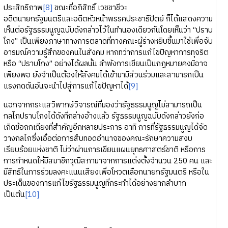
ประสิทธิภาพ
[8]
ขณะที่อภิสิทธิ์ เวชชาชีวะ
อดีตนายกรัฐมนตรีและอดีตหัวหน้าพรรคประชาธิปัตย์ ก็ได้แสดงความ
เห็นต่อรัฐธรรมนูญฉบับดังกล่าวไว้ในทำนองเดียวกันโดยเห็นว่า “ปราบ
โกง” เป็นเพียงภาษาทางการตลาดที่ทางคณะผู้ร่างหยิบขึ้นมาใช้เพื่อจับ
อารมณ์ความรู้สึกของคนในสังคม หากทว่าการแก้ไขปัญหาการทุจริต
หรือ “ปราบโกง” อย่างได้ผลนั้น ลำพังการเขียนเป็นกฎหมายคงมิอาจ
เพียงพอ ยังจำเป็นต้องให้สังคมได้เข้ามามีส่วนร่วมและสามารถเป็น
แรงกดดันอันจะนำไปสู่การแก้ไขปัญหาได้
[9]
นอกจากกระแสวิพากษ์วิจารณ์ที่มองว่ารัฐธรรมนูญไม่สามารถเป็น
กลไกปราบโกงได้ดังที่กล่างอ้างแล้ว รัฐธรรมนูญฉบับดังกล่าวยังก่อ
เกิดข้อถกเถียงที่สำคัญอีกหลายประการ อาทิ การที่รัฐธรรมนูญได้จัด
วางกลไกซึ่งเอื้อต่อการสืบทอดอำนาจของคณะรักษาความสงบ
เรียบร้อยแห่งชาติ ไม่ว่าผ่านการเขียนแผนยุทธศาสตร์ชาติ หรือการ
การกำหนดให้มีสมาชิกวุฒิสภามาจากการแต่งตั้งจำนวน 250 คน และ
มีสิทธิในการร่วมลงคะแนนเสียงเพื่อโหวตเลือกนายกรัฐมนตรี หรือใน
ประเด็นของการแก้ไขรัฐธรรมนูญที่กระทำได้อย่างยากลำบาก
เป็นต้น
[10]