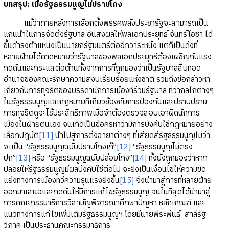
บทสรุป: เมื่อรัฐธรรมนูญไม่ปราบโกง
แม้ว่าภายหลังการเลือกตั้งพรรคพลังประชารัฐจะสามารถเป็น
แกนนำในการจัดตั้งรัฐบาล อันส่งผลให้พลเอกประยุทธ์ จันทร์โอชา ได้
ขึ้นดำรงตำแหน่งเป็นนายกรัฐมนตรีต่ออีกวาระหนึ่ง แต่ก็เป็นดังที่
หลายฝ่ายได้คาดหมายว่ารัฐบาลของพลเอกประยุทธ์ต้องเผชิญกับแรง
กดดันและกระแสต่อต้านทั้งจากการที่ถูกมองว่าเป็นรัฐบาลสืบทอด
อำนาจของคณะรักษาความสงบเรียบร้อยแห่งชาติ รวมถึงข้อกล่าวหา
เกี่ยวกับการทุจริตของบรรดานักการเมืองที่ร่วมรัฐบาล ทว่ากลไกต่างๆ
ในรัฐธรรมนูญและกฎหมายที่เกี่ยวข้องกับการป้องกันและปราบปราม
การทุจริตดูจะไร้ประสิทธิภาพเมื่อจำต้องตรวจสอบเอาผิดนักการ
เมืองในฝ่ายตนเอง จนเกิดเป็นข้อครหาว่ามีการบังคับใช้กฎหมายอย่าง
เลือกปฏิบัติ
[11]
นำไปสู่การตั้งฉายาต่างๆ ที่เสียดสีรัฐธรรมนูญไม่ว่า
จะเป็น “รัฐธรรมนูญฉบับปราบโกงเก๊”
[12]
“รัฐธรรมนูญไม่ตรง
ปก”
[13]
หรือ “รัฐธรรมนูญฉบับปล่อยโกง”
[14]
ทั้งยังถูกมองว่าหาก
ปล่อยให้รัฐธรรมนูญมีผลบังคับใช้ต่อไป จะยิ่งเป็นเงื่อนไขให้ความขัด
แย้งทางการเมืองทวีความรุนแรงยิ่งขึ้น
[15]
จึงนำมาสู่การที่หลายฝ่าย
ออกมาเสนอและกดดันให้มีการแก้ไขรัฐธรรมนูญ จนในที่สุดได้นำมาสู่
การคณะกรรมาธิการวิสามัญพิจารณาศึกษาปัญหา หลักเกณฑ์ และ
แนวทางการแก้ไขเพิ่มเติมรัฐธรรมนูญฯ โดยมีนายพีระพันธุ์ สาลีรัฐ
วิภาค เป็นประธานคณะกรรมาธิการ