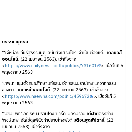
บรรณานุกรม
“'เจ้หน่อย'ลั่นรัฐธรรมนูญ ฉบับส่งเสริมโกง-จำเป็นต้องแก้.”
เดลินิวส์
ออนไลน์
. (22 เมษายน 2563). เข้าถึงจาก
<
https://www.dailynews.co.th/politics/731601
>. เมื่อวันที่ 5
พฤษภาคม 2563.
'เทพไท'หนุนตั้งกมธ.ศึกษาแก้รธน. อัด'รธน.ปราบโกง'แค่วาทกรรม
ลวงตา.”
แนวหน้าออนไลน์
. (22 เมษายน 2563). เข้าถึงจาก
<
https://www.naewna.com/politic/459672
>. เมื่อวันที่ 5
พฤษภาคม 2563
“‘ปชป.-พท.’ อัด รธน.ปราบโกง ‘มาร์ค’ บอกปราบแต่ฝ่ายตรงข้าม
‘พงษ์เทพ’ อัดใช้ดุลพินิจทำปราบโกงพัง.”
มติชนสุดสัปดาห์
. (22
เมษายน 2563). เข้าถึงจาก