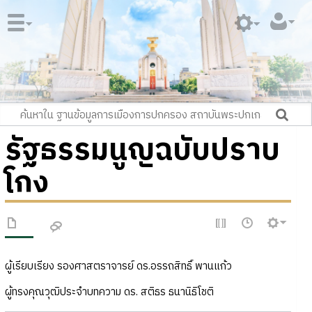
รัฐธรรมนูญฉบับปราบ
โกง
ผู้เรียบเรียง รองศาสตราจารย์ ดร.อรรถสิทธิ์ พานแก้ว
ผู้ทรงคุณวุฒิประจำบทความ ดร. สติธร ธนานิธิโชติ