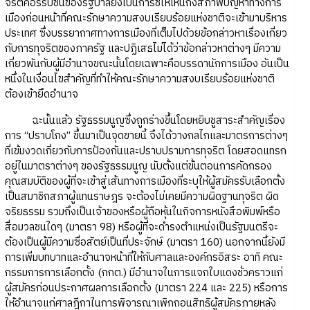
จริตคอร์รัปชั่นของรัฐบาลยังเป็นการชี้ให้เห็นถึงสภาพปัญหาทางการ
เมืองก่อนหน้าที่คณะรักษาความสงบเรียบร้อยแห่งชาติจะเข้ามาบริหาร
ประเทศ ซึ่งบรรยากาศทางการเมืองที่เต็มไปด้วยข้อกล่าวหาเรื่องเกี่ยว
กับการทุจริตของภาครัฐ และปฏิเสธไม่ได้ว่าข้อกล่าวหาต่างๆ มีความ
เกี่ยวพันกับผู้มีอำนาจขณะนั้นโดยเฉพาะคือบรรดานักการเมือง อันเป็น
หนึ่งในเงื่อนไขสำคัญที่ทำให้คณะรักษาความสงบเรียบร้อยแห่งชาติ
ต้องเข้ายึดอำนาจ
ฉะนั้นแล้ว รัฐธรรมนูญซึ่งถูกร่างขึ้นโดยหยิบชูสาระสำคัญเรื่อง
การ “ปราบโกง” ขึ้นมาเป็นจุดขายนี้ จึงได้วางกลไกและมาตรการต่างๆ
ที่เข้มงวดเกี่ยวกับการป้องกันและปราบปรามการทุจริต โดยสอดแทรก
อยู่ในมาตราต่างๆ ของรัฐธรรมนูญ นับตั้งแต่ขั้นตอนการคัดกรอง
คุณสมบัติของผู้ที่จะเข้าสู่เส้นทางการเมืองที่ระบุให้ผู้สมัครรับเลือกตั้ง
เป็นสมาชิกสภาผู้แทนราษฎร จะต้องไม่เคยมีความผิดฐานทุจริต ผิด
จริยธรรม รวมถึงเป็นเจ้าของหรือผู้ถือหุ้นในกิจการหนังสือพิมพ์หรือ
สื่อมวลชนใดๆ (มาตรา 98) หรือผู้ที่จะดำรงตำแหน่งเป็นรัฐมนตรีจะ
ต้องเป็นผู้มีความซื่อสัตย์เป็นที่ประจักษ์ (มาตรา 160) นอกจากนี้ยังมี
การเพิ่มบทบาทและอำนาจหน้าที่ให้กับศาลและองค์กรอิสระ อาทิ คณะ
กรรมการการเลือกตั้ง (กกต.) มีอำนาจในการแจกใบแดงชั่วคราวแก่
ผู้สมัครก่อนประกาศผลการเลือกตั้ง (มาตรา 224 และ 225) หรือการ
ให้อำนาจแก่ศาลฎีกาในการพิจารณาเพิกถอนสิทธิผู้สมัครภายหลัง