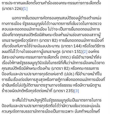
การประกาศผลเลือกตั้งตามคำร้องของคณะกรรมการการเลือกตั้ง
(มาตรา 226)
[1]
นอกจากขั้นตอนการคัดกรองคุณสมบัติของผู้ดำรงตำแหน่ง
ทางการเมือง รัฐธรรมนูญยังได้วางมาตรการที่เข้มงวดในการตรวจ
สอบและถอดถอนนักการเมือง ไม่ว่าจะเป็นการยื่นถอดถอนนักการ
เมืองที่ขาดคุณสมบัติหรือมีลักษณะต้องห้ามผ่านช่องทางของสภาผู้
แทนราษฎรหรือวุฒิสภา (มาตรา 82) การยื่นถอดถอนนักการเมืองที่
เกี่ยวข้องกับการใช้จ่ายเงินงบประมาณ (มาตรา 144) หรือโดยวิธีการ
ลงมติไม่ไว้วางใจของสภาผู้แทนราษฎร (มาตรา 151)
[2]
องค์กร
อิสระอย่างคณะกรรมการการเลือกตั้ง (กกต.) ยังมีอำนาจหน้าที่ส่ง
เรื่องให้ศาลรัฐธรรมนูญวินิจฉัยในกรณีที่เห็นว่านักการเมืองคนใดขาด
คุณสมบัติหรือมีลักษณะต้องห้าม (มาตรา 82) หรือคณะกรรมการ
ป้องกันและปราบปรามการทุจริตแห่งชาติ (ปปช.) ที่มีอำนาจหน้าที่ใน
การยื่นเรื่องต่ออัยการสูงสุดหรือศาลฎีกาเพื่อถอดถอนนักการเมืองที่
ฝ่าฝืนหรือไม่ปฏิบัติตามมาตรฐานทางจริยธรรม หรือมีความผิดฐาน
ร่ำรวยผิดปกติหรือทุจริตต่อหน้าที่ (มาตรา 235)
[3]
จะเห็นได้ว่าบทบัญญัติในรัฐธรรมนูญอันเป็นมาตรการในการ
ป้องกันและปราบปรามการทุจริตถือได้ว่ามีความเข้มงวดและมุ่งเน้น
ควบคุมจัดการบรรดานักการเมืองเป็นการเฉพาะ มีบทกำหนดโทษที่