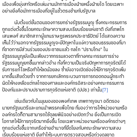
เมืองเพื่อมุ่งสกัดหรือเล่นงานนักการเมืองฝ่ายหนึ่งฝ่ายใด โดยเฉพาะ
อย่างยิ่งคือนักการเมืองที่อยู่ในขั้วตรงข้ามกับรัฐบาล
นับตั้งแต่ขั้นตอนของการยกร่างรัฐธรรมนูญ ซึ่งคณะกรรมการ
ถูกแต่งตั้งขึ้นโดยคณะรักษาความสงบเรียบร้อยแห่งชาติ ดังที่เทพไท
เสนพงศ์ สมาชิกสภาผู้แทนราษฎรพรรคประชาธิปัตย์ ได้แสดงความ
เห็นไว้ว่านอกจากรัฐธรรมนูญจะมีปัญหาในแง่ความชอบธรรมของที่มา
ที่ขาดการมีส่วนร่วมของประชาชนแล้ว กลไก “ปราบโกง” ใน
รัฐธรรมนูญยังเป็นเพียงวาทกรรมลวงตาที่ทางคณะกรรมการร่าง
รัฐธรรมนูญยกขึ้นมากล่าวอ้าง ทั้งที่ความเป็นจริงปัญหาการทุจริตมิได้
รับการแก้ไขหรือทำให้ลดน้อยลง ซ้ำยังอาจเปิดช่องให้มีการทุจริตเพิ่ม
มากขึ้นเสียด้วยซ้ำ จากการยกเลิกกระบวนการการถอดถอนผู้กระทำ
ผิดให้คงเหลือแต่กลไกของศาลและองค์กรอิสระอย่างคณะกรรมการ
ป้องกันและปราบปรามการทุจริตแห่งชาติ (ปปช.) เท่านั้น
[7]
เช่นเดียวกับในมุมมองของพงศ์เทพ เทพกาญจนา อดีตรอง
นายกรัฐมนตรีและแกนนำพรรคเพื่อไทย ที่มองว่าการให้หน่วยงานหรือ
องค์กรใดก็ตามสามารถใช้ดุลยพินิจอย่างเปิดกว้าง ยิ่งเป็นการเปิด
โอกาสให้มีการทุจริตมากยิ่งขึ้น โดยเฉพาะหน่วยงานหรือองค์กรต่างๆ
ถูกแต่งตั้งขึ้นจากเครือข่ายอำนาจที่ยึดโยงกับคณะรักษาความสงบ
เรียบร้อยแห่งชาติ ยิ่งทำให้ระบบการตรวจสอบหรือถ่วงดุลขาด