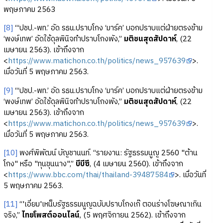
พฤษภาคม 2563
[8]
“‘ปชป.-พท.’ อัด รธน.ปราบโกง ‘มาร์ค’ บอกปราบแต่ฝ่ายตรงข้าม
‘พงษ์เทพ’ อัดใช้ดุลพินิจทำปราบโกงพัง,”
มติชนสุดสัปดาห์
, (22
เมษายน 2563). เข้าถึงจาก
<
https://www.matichon.co.th/politics/news_957639
>.
เมื่อวันที่ 5 พฤษภาคม 2563.
[9]
“‘ปชป.-พท.’ อัด รธน.ปราบโกง ‘มาร์ค’ บอกปราบแต่ฝ่ายตรงข้าม
‘พงษ์เทพ’ อัดใช้ดุลพินิจทำปราบโกงพัง,”
มติชนสุดสัปดาห์
, (22
เมษายน 2563). เข้าถึงจาก
<
https://www.matichon.co.th/politics/news_957639
>.
เมื่อวันที่ 5 พฤษภาคม 2563.
[10]
พงศ์พิพัฒน์ บัญชานนท์. “รายงาน: รัฐธรรมนูญ 2560 "ต้าน
โกง" หรือ "ทุนขุนนาง",”
บีบีซี
, (4 เมษายน 2560). เข้าถึงจาก
<
https://www.bbc.com/thai/thailand-39487584
>. เมื่อวันที่
5 พฤษภาคม 2563.
[11]
“'เอี่ยม'เหน็บรัฐธรรมนูญฉบับปราบโกงเก๊ ตอนร่างโฆษณาเกิน
จริง,”
ไทยโพสต์ออนไลน์
, (5 พฤศจิกายน 2562). เข้าถึงจาก