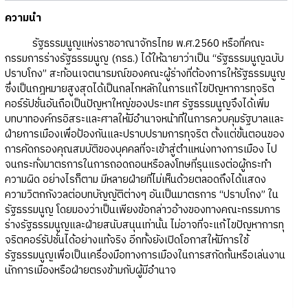
ความนำ
รัฐธรรมนูญแห่งราชอาณาจักรไทย พ.ศ.2560 หรือที่คณะ
กรรมการร่างรัฐธรรมนูญ (กรธ.) ได้ให้ฉายาว่าเป็น “รัฐธรรมนูญฉบับ
ปราบโกง” สะท้อนเจตนารมณ์ของคณะผู้ร่างที่ต้องการให้รัฐธรรมนูญ
ซึ่งเป็นกฎหมายสูงสุดได้เป็นกลไกหลักในการแก้ไขปัญหาการทุจริต
คอร์รัปชั่นอันถือเป็นปัญหาใหญ่ของประเทศ รัฐธรรมนูญจึงได้เพิ่ม
บทบาทองค์กรอิสระและศาลให้มีอำนาจหน้าที่ในการควบคุมรัฐบาลและ
ฝ่ายการเมืองเพื่อป้องกันและปราบปรามการทุจริต ตั้งแต่ขั้นตอนของ
การคัดกรองคุณสมบัติของบุคคลที่จะเข้าสู่ตำแหน่งทางการเมือง ไป
จนกระทั่งมาตรการในการถอดถอนหรือลงโทษที่รุนแรงต่อผู้กระทำ
ความผิด อย่างไรก็ตาม มีหลายฝ่ายที่ไม่เห็นด้วยตลอดถึงได้แสดง
ความวิตกกังวลต่อบทบัญญัติต่างๆ อันเป็นมาตรการ “ปราบโกง” ใน
รัฐธรรมนูญ โดยมองว่าเป็นเพียงข้อกล่าวอ้างของทางคณะกรรมการ
ร่างรัฐธรรมนูญและฝ่ายสนับสนุนเท่านั้น ไม่อาจที่จะแก้ไขปัญหาการทุ
จริตคอร์รัปชั่นได้อย่างแท้จริง อีกทั้งยังเปิดโอกาสให้มีการใช้
รัฐธรรมนูญเพื่อเป็นเครื่องมือทางการเมืองในการสกัดกั้นหรือเล่นงาน
นักการเมืองหรือฝ่ายตรงข้ามกับผู้มีอำนาจ