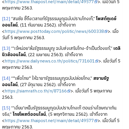
<
https://www.thaipost.net/main/detail/49577
>. เมื่อวันที่ 5
พฤษภาคม 2563.
[12]
“สมชัย ชี้ถึงเวลาแก้รัฐธรรมนูญฉบับปราบโกงเก๊,”
โพสต์ทูเดย์
ออนไลน์
, (11 กันยายน 2562). เข้าถึงจาก
<
https://www.posttoday.com/politic/news/600338
>. เมื่อ
วันที่ 5 พฤษภาคม 2563.
[13]
“'เจ้หน่อย'ลั่นรัฐธรรมนูญ ฉบับส่งเสริมโกง-จำเป็นต้องแก้,”
เดลิ
นิวส์ออนไลน์
, (22 เมษายน 2563). เข้าถึงจาก
<
https://www.dailynews.co.th/politics/731601
>. เมื่อวันที่ 5
พฤษภาคม 2563.
[14]
“"เพื่อไทย" ให้ฉายารัฐธรรมนูญฉบับปล่อยโกง,”
สยามรัฐ
ออนไลน์
, (27 มิถุนายน 2562). เข้าถึงจาก
<
https://siamrath.co.th/n/87166
>. เมื่อวันที่ 5 พฤษภาคม
2563.
[15]
“'เอี่ยม'เหน็บรัฐธรรมนูญฉบับปราบโกงเก๊ ตอนร่างโฆษณาเกิน
จริง,”
ไทยโพสต์ออนไลน์
, (5 พฤศจิกายน 2562). เข้าถึงจาก
<
https://www.thaipost.net/main/detail/49577
>. เมื่อวันที่ 5
พฤษภาคม 2563.