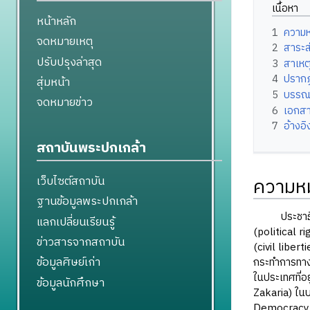
เนื้อหา
หน้าหลัก
1
ความ
จดหมายเหตุ
2
สาระส
ปรับปรุงล่าสุด
3
สาเหต
4
ปราก
สุ่มหน้า
5
บรรณ
จดหมายข่าว
6
เอกสาร
7
อ้างอิ
สถาบันพระปกเกล้า
ความห
เว็บไซต์สถาบัน
ฐานข้อมูลพระปกเกล้า
ประชาธิปไตยไ
แลกเปลี่ยนเรียนรู้
(political r
ข่าวสารจากสถาบัน
(civil libert
ข้อมูลศิษย์เก่า
กระทำการทางก
ในประเทศที่
ข้อมูลนักศึกษา
Zakaria) ในบ
Democracy a