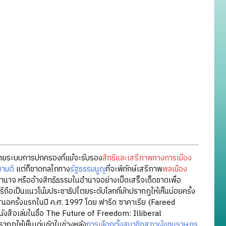
ิบายระบบการปกครองที่แม้จะรับรอง
สิทธิและเสรีภาพทางการเมือง
ามติ
แต่ก็ขาดกลไกทาง
รัฐธรรมนูญ
ที่จะพิทักษ์เสรีภาพ
พลเมือง
ำนาจ หรืออ้างสิทธิธรรมในอำนาจอย่างเบ็ดเสร็จเด็ดขาดเพื่อ
สรีถือเป็นแนวโน้มประชาธิปไตยระดับโลกที่มักปรากฏให้เห็นบ่อยครั้ง
นอครั้งแรกในปี ค.ศ. 1997 โดย ฟารีด ซาคาเรีย (Fareed
นังสือเล่มในชื่อ The Future of Freedom: Illiberal
ฏให้เห็นเด่นชัดในช่วงหลัง
การเลือกตั้งสมาชิกสภาผู้แทนราษฎร