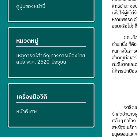
ดูปูมของหน้านี้
สิทธิอำนาจอั
เพื่อให้ผู้ที
หลายพรรค อัน
ชอบหรือไม่) 
ขณะที่อุดมก
หมวดหมู่
ด้านหนึ่ง ก็
หนทางในการป
เหตุการณ์สำคัญทางการเมืองไทย
สำคัญต่อเสรี
สมัย พ.ศ. 2520-ปัจจุบัน
ตะวันตกและอเ
ให้การปกป้อง
เครื่องมือวิกิ
จารีตธรรมนู
หน้าพิเศษ
จำกัดอำนาจผู
ศอื่นๆ ทั่วโ
สหรัฐอเมริกา
มนุษยชนและพล