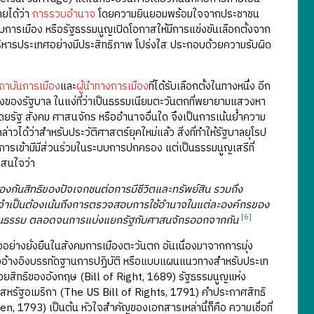
ยได้ว่า
การรวบอำนาจ
โดยความยินยอมพร้อมใจจากประชาชน
บอบการเมือง หรือรัฐธรรมนูญเปิดโอกาสให้มีการแข่งขันเลือกตั้งจาก
บริหารประเทศอย่างมีประสิทธิภาพ โปร่งใส ประกอบด้วยความรับผิด
ถาบันการเมือง
และ
ผู้นำทางการเมือง
ที่ได้รับเลือกตั้งในทางหนึ่ง อีก
รองของรัฐบาล ในแง่ที่ว่าเป็นธรรมเนียมตะวันตกที่พยายามแสวงหา
ฐ สังคม ศาสนจักร หรืออำนาจอื่นใด จึงเป็นการเน้นย้ำความ
ด้ว่าสำหรับประวัติศาสตร์ยุคใหม่แล้ว สิ่งที่ทำให้รัฐบาลยุโรป
ารเข้ามีมีส่วนร่วมในระบบการปกครอง แต่เป็นธรรมนูญเสรีที่
่าสนใจว่า
งกันสิทธิของปัจเจกชนต่อการมีชีวิตและทรัพย์สิน รวมถึง
จึงจำเป็นต้องเน้นถึงการตรวจสอบการใช้อำนาจในแต่ละองค์กรของ
[6]
ป็นธรรม ตลอดจนการแบ่งแยกรัฐกับศาสนจักรออกจากกัน
างยั่งยืนในสังคมการเมืองตะวันตก อันเนื่องมาจากการมุ่ง
หล่งอ้างอิงบรรทัดฐานการปฏิบัติ หรือแบบแผนแนวทางสำหรับประเท
้วยสิทธิของอังกฤษ (Bill of Right, 1689) รัฐธรรมนูญแห่ง
งสหรัฐอเมริกา (The US Bill of Rights, 1791) คำประกาศสิทธิ
1793) เป็นต้น หัวใจสำคัญของเอกสารเหล่านี้ก็คือ ความเชื่อที่