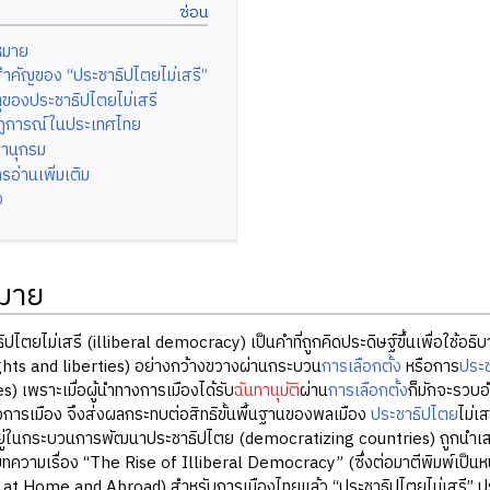
หมาย
ำคัญของ “ประชาธิปไตยไม่เสรี”
ุของประชาธิปไตยไม่เสรี
ฏการณ์ในประเทศไทย
านุกรม
อ่านเพิ่มเติม
ง
มาย
ม่เสรี (illiberal democracy) เป็นคำที่ถูกคิดประดิษฐ์ขึ้นเพื่อใช้อธ
ights and liberties) อย่างกว้างขวางผ่านกระบวน
การเลือกตั้ง
หรือการ
ประช
ies) เพราะเมื่อผู้นำทางการเมืองได้รับ
ฉันทานุมัติ
ผ่าน
การเลือกตั้ง
ก็มักจะรวบอ
ารเมือง จึงส่งผลกระทบต่อสิทธิขั้นพื้นฐานของพลเมือง
ประชาธิปไตย
ไม่เ
อยู่ในกระบวนการพัฒนาประชาธิปไตย (democratizing countries) ถูกนำเส
ทความเรื่อง “The Rise of Illiberal Democracy” (ซึ่งต่อมาตีพิมพ์เป็นห
t Home and Abroad) สำหรับการเมืองไทยแล้ว “ประชาธิปไตยไม่เสรี” ปราก