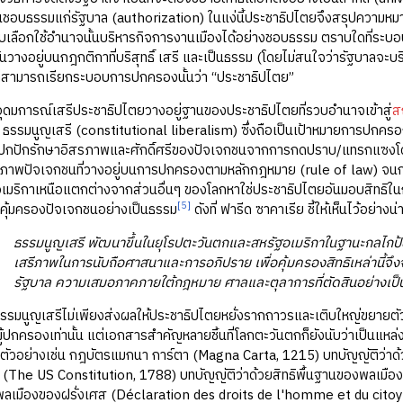
นชอบธรรมแก่รัฐบาล (authorization) ในแง่นี้ประชาธิปไตยจึงสรุปความหมา
่ได้รับเลือกใช้อำนาจนั้นบริหารกิจการงานเมืองได้อย่างชอบธรรม ตราบใดที่ระ
วางอยู่บนกฎกติกาที่บริสุทธิ์ เสรี และเป็นธรรม (โดยไม่สนใจว่ารัฐบาลจะ
ก็สามารถเรียกระบอบการปกครองนั้นว่า “ประชาธิปไตย”
ารณ์เสรีประชาธิปไตยวางอยู่ฐานของประชาธิปไตยที่รวบอำนาจเข้าสู่
ส
คือ ธรรมนูญเสรี (constitutional liberalism) ซึ่งถือเป็นเป้าหมายการปกค
กปักรักษาอิสรภาพและศักดิ์ศรีของปัจเจกชนจากการกดปราบ/แทรกแซงโดยรั
ภาพปัจเจกชนที่วางอยู่บนการปกครองตามหลักกฎหมาย (rule of law) จนกล่าวไ
มริกาเหนือแตกต่างจากส่วนอื่นๆ ของโลกหาใช่ประชาธิปไตยอันมอบสิทธิในก
[5]
คุ้มครองปัจเจกชนอย่างเป็นธรรม
ดังที่ ฟารีด ซาคาเรีย ชี้ให้เห็นไว้อย่างน
ธรรมนูญเสรี พัฒนาขึ้นในยุโรปตะวันตกและสหรัฐอเมริกาในฐานะกลไกป้อ
เสรีภาพในการนับถือศาสนาและการอภิปราย เพื่อคุ้มครองสิทธิเหล่านี้
รัฐบาล ความเสมอภาคภายใต้กฎหมาย ศาลและตุลาการที่ตัดสินอย่างเ
ญเสรีไม่เพียงส่งผลให้ประชาธิปไตยหยั่งรากถาวรและเติบใหญ่ขยายตัวอย่
้ปกครองเท่านั้น แต่เอกสารสำคัญหลายชิ้นที่โลกตะวันตกก็ยังนับว่าเป็นแ
ลก ตัวอย่างเช่น กฎบัตรแมกนา การ์ตา (Magna Carta, 1215) บทบัญญัติว่าด
 (The US Constitution, 1788) บทบัญญัติว่าด้วยสิทธิพื้นฐานของพลเมือ
เมืองของฝรั่งเศส (Déclaration des droits de l'homme et du citoyen, 