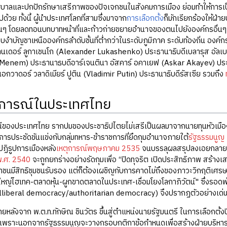
บาลและปกปักรักษาเสรีภาพของปัจเจกชนในสังคมการเมือง ย่อมทำให้การเป็
ด้วย ทั้งนี้ ผู้นำประเทศโลกที่สามซึ่งมาจาก
การเลือกตั้ง
ก็มักเรียกร้องให้ฝ่
่นๆ โดยลดทอนบทบาทหน้าที่และก้าวก่ายขยายอำนาจของตนไปยังองค์กรอื่นๆ
อบงำบัญชาเหนือองค์กรลำดับชั้นที่ต่ำกว่าในระดับภูมิภาค ระดับท้องถิ่น องค
ซานเดอร์ ลูกาเชนโก (Alexander Lukashenko) ประธานาธิบดีเบลารุส อัลเบร์
 Menem) ประธานาธบดีอาร์เจนตินา อัสคาร์ อคาเยฟ (Askar Akayev) ประธ
เอกวาดอร์ วลาดิเมียร์ ปูติน (Vladimir Putin) ประธานาธิบดีรัสเซีย รวมถึง
การณ์ในประเทศไทย
เทศไทย รากปมของประชาธิปไตยไม่เสรีเป็นผลมาจากนายทุนหัวเมือง/เจ้าพ่อ
การประชัดขันแข่งกับกลุ่มทหาร-ข้าราชการที่ยึดกุมอำนาจภายใต้
รัฐธรรมนูญ
ปฏิรูปการเมืองหลัง
เหตุการณ์พฤษภาคม 2535
จนบรรลุผลสรุปลงเอยกลายเ
พ.ศ. 2540
จะถูกยกร่างอย่างรัดกุมเพื่อ “ปิดทุจริต เปิดประสิทธิภาพ สร้างเส
นมีสิทธิชุมชนรับรอง แต่ก็ต้องเผชิญกับการคาดไม่ถึงของภาวะวิกฤติเศรษ
นใหญ่ไฮเทค-ตลาดหุ้น-ผูกขาดตลาดในประเทศ-เชื่อมโยงโลกาภิวัตน์" ซึ่งรอ
illiberal democracy/authoritarian democracy) จึงปรากฏตัวอย่างเด่น
ลังจาก พ.ต.ท.ทักษิณ ชินวัตร ขึ้นสู่ตำแหน่งนายรัฐมนตรี ในการเลือกตั้งป
เพราะนอกจากรัฐธรรมนูญจะวางกรอบกติกาข้อกำหนดเพื่อสร้างฝ่ายบริหารเข้