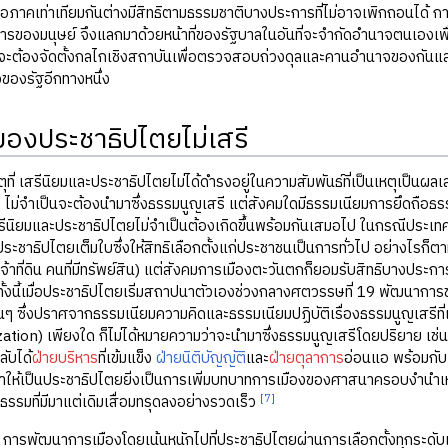
สมอภาคเท่าเทียมกันต่างมีสิทธิตามธรรมชาติบางประการที่ไม่อาจเพิกถอนได้ กา
ารของมนุษย์ จึงแลกมาด้วยหน้าที่ของรัฐบาลในอันที่จะจำกัดอำนาจตนเองเพื
่จะต้องจัดตั้งกลไกเชิงสถาบันเพื่อตรวจสอบถ่วงดุลและคานอำนาจของกันแล
ของรัฐอีกทางหนึ่ง
ของประชาธิปไตยไม่เสรี
เสรีนิยมและประชาธิปไตยไม่ได้ดำรงอยู่ในความสัมพันธ์ที่เป็นเหตุเป็นผลเ
ม่จำเป็นจะต้องนำมาซึ่งธรรมนูญเสรี แต่สังคมใดมีธรรมเนียมการยึดถือธรร
เสรีนิยมและประชาธิปไตยไม่จำเป็นต้องเกิดขึ้นพร้อมกันเสมอไป ในกรณีประเท
ระชาธิปไตยเต็มใบซึ่งให้สิทธิเลือกตั้งแก่ประชาชนเป็นการทั่วไป อย่างไรก็ตา
 เจ้าที่ดิน คนที่มีทรัพย์สิน) แต่สังคมการเมืองตะวันตกก็ยอมรับสิทธิบางป
ั้งนี้เมื่อประชาธิปไตยเริ่มสถาปนาตัวเองช่วงกลางศตวรรษที่ 19 พัฒนากา
่นๆ ซึ่งปราศจากธรรมเนียมความคิดและธรรมเนียมปฏิบัติเรื่องธรรมนูญเสรีที
tion) เพียงใด ก็ไม่ได้หมายความว่าจะนำมาซึ่งธรรมนูญเสรีโดยปริยาย เช่น ใ
ลับได้
ฝ่ายบริหาร
ที่เข้มแข็ง
ฝ่ายนิติบัญญัติ
และ
ฝ่ายตุลาการ
อ่อนแอ พร้อมกับ
ให้เป็นประชาธิปไตยยิ่งเป็นการเพิ่มบทบาทการเมืองของศาสนาครอบงำนำเ
[7]
ธรรมที่มีมาแต่เดิมเสื่อมทรุดลงอย่างรวดเร็ว
พัฒนาการเมืองโดยเน้นหนักไปที่ประชาธิปไตยผ่านการเลือกตั้งทุกระดับแ