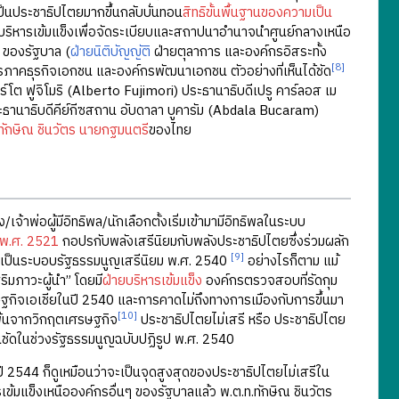
นประชาธิปไตยมากขึ้นกลับบั่นทอน
สิทธิขั้นพื้นฐานของความเป็น
ายบริหารเข้มแข็งเพื่อจัดระเบียบและสถาปนาอำนาจนำศูนย์กลางเหนือ
 ของรัฐบาล (
ฝ่ายนิติบัญญัติ
ฝ่ายตุลาการ และองค์กรอิสระทั้ง
[8]
์กรภาคธุรกิจเอกชน และองค์กรพัฒนาเอกชน ตัวอย่างที่เห็นได้ชัด
โต ฟูจิโมริ (Alberto Fujimori) ประธานาธิบดีเปรู คาร์ลอส เม
านาธิบดีคีย์กีซสถาน อับดาลา บูคารัม (Abdala Bucaram)
ทักษิณ ชินวัตร
นายกฐมนตรี
ของไทย
ผู้มีอิทธิพล/นักเลือกตั้งเริ่มเข้ามามีอิทธิพลในระบบ
 พ.ศ. 2521
กอปรกับพลังเสรีนิยมกับพลังประชาธิปไตยซึ่งร่วมผลัก
[9]
ป็นระบอบรัฐธรรมนูญเสรีนิยม พ.ศ. 2540
อย่างไรก็ตาม แม้
ริมภาวะผู้นำ” โดยมี
ฝ่ายบริหารเข้มแข็ง
องค์กรตรวจสอบที่รัดกุม
ฐกิจเอเชียในปี 2540 และการคาดไม่ถึงทางการเมืองกับการขึ้นมา
[10]
ดพ้นจากวิกฤตเศรษฐกิจ
ประชาธิปไตยไม่เสรี หรือ ประชาธิปไตย
ชัดในช่วงรัฐธรรมนูญฉบับปฏิรูป พ.ศ. 2540
ี 2544 ก็ดูเหมือนว่าจะเป็นจุดสูงสุดของประชาธิปไตยไม่เสรีใน
มแข็งเหนือองค์กรอื่นๆ ของรัฐบาลแล้ว พ.ต.ท.ทักษิณ ชินวัตร