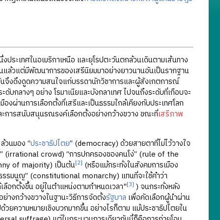
ึ่งประเทศในอเมริกาเหนือ และยุโรปตะวันตกล้วนเดินตามเส้นทาง
ก็ล้วนแล้วแต่มีพัฒนาการของเสรีนิยมมาอย่างยาวนานอันเป็นรากฐาน
้นจึงดึงดูดความสนใจแก่บรรดานักวิชาการและผู้สังเกตการณ์
 ระดับกลางๆ อย่าง โรมาเนียและบังกลาเทศ ไปจนถึงระดับที่เกือบจะ
มืองผ่านการเลือกตั้งที่เสรีและเป็นธรรมใกล้เคียงกับประเทศโลก
และการสนับสนุนรณรงค์เลือกตั้งอย่างกว้างขวาง ขณะที่
เสรีภาพ
ล้วนมอง “
ประชาธิปไตย
” (democracy) ด้วยสายตาที่ไม่ไว้วางใจ
ุผล” (irrational crowd) “การปกครองของคนโง่” (rule of the
[2]
nny of majority) เป็นต้น
(หรือแม้กระทั่งในสังคมการเมือง
ัฐธรรมนูญ” (constitutional monarchy) แทนที่จะใช้คำว่า
[3]
้เลือกตั้งขึ้น อยู่ในตำแหน่งตามกำหนดเวลา"
) จนกระทั่งหลัง
่างกว้างขวางในฐานะวิธีการจัดตั้ง
รัฐบาล
เพื่อคัดเลือกผู้นำผ่าน
้วยความหมายเชิงบวกมากขึ้น อย่างไรก็ตาม แม้ประชาธิปไตยใน
iversal suffrage) แต่ในกระบวนการเดียวกันนี้ก็คือการถ่ายโอน