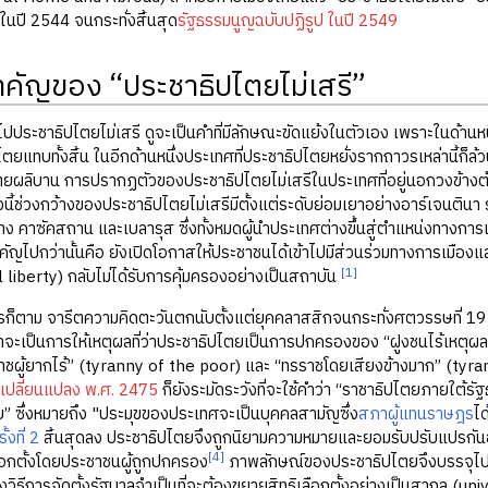
 ในปี 2544 จนกระทั่งสิ้นสุด
รัฐธรรมนูญฉบับปฏิรูป ในปี 2549
คัญของ “ประชาธิปไตยไม่เสรี”
ชาธิปไตยไม่เสรี ดูจะเป็นคำที่มีลักษณะขัดแย้งในตัวเอง เพราะในด้านหน
ไตยแทบทั้งสิ้น ในอีกด้านหนึ่งประเทศที่ประชาธิปไตยหยั่งรากถาวรเหล่านี้
ตยผลิบาน การปรากฏตัวของประชาธิปไตยไม่เสรีในประเทศที่อยู่นอกวงข้างต
งนี้ช่วงกว้างของประชาธิปไตยไม่เสรีมีตั้งแต่ระดับย่อมเยาอย่างอาร์เจนตินา
าง คาซัคสถาน และเบลารุส ซึ่งทั้งหมดผู้นำประเทศต่างขึ้นสู่ตำแหน่งทางการเ
ำคัญไปกว่านั้นคือ ยังเปิดโอกาสให้ประชาชนได้เข้าไปมีส่วนร่วมทางการเมือง
[1]
l liberty) กลับไม่ได้รับการคุ้มครองอย่างเป็นสถาบัน
ม จารีตความคิดตะวันตกนับตั้งแต่ยุคคลาสสิกจนกระทั่งศตวรรษที่ 19 
่ว่าจะเป็นการให้เหตุผลที่ว่าประชาธิปไตยเป็นการปกครองของ “ฝูงชนไร้เหต
าชผู้ยากไร้” (tyranny of the poor) และ “ทรราชโดยเสียงข้างมาก” (tyra
เปลี่ยนแปลง พ.ศ. 2475
ก็ยังระมัดระวังที่จะใช้คำว่า “ราชาธิปไตยภายใต้ร
” ซึ่งหมายถึง "ประมุขของประเทศจะเป็นบุคคลสามัญซึ่ง
สภาผู้แทนราษฎร
ได
งที่ 2
สิ้นสุดลง ประชาธิปไตยจึงถูกนิยามความหมายและยอมรับปรับแปรกันอย
[4]
ือกตั้งโดยประชาชนผู้ถูกปกครอง
ภาพลักษณ์ของประชาธิปไตยจึงบรรจุไปด
ิธีการจัดตั้งรัฐบาลจำเป็นที่จะต้องขยายสิทธิเลือกตั้งอย่างเป็นสากล (un