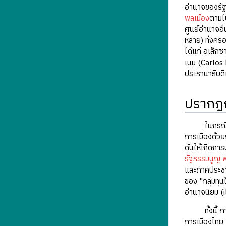
อำนาจของรัฐ
พลเมือง
ตามไป
ศูนย์อำนาจอื
หลาย) ทั้งคร
ได้แก่ อเล็ก
เนม (Carlos
ประธานาธิบดี
ปรากฏ
ในกรณีของประ
การเมืองด้วย
ดันให้เกิดการ
รัฐธรรมนูญ 
และภาคประชาช
ของ "กลุ่มทุ
อำนาจนิยม (
ทั้งนี้ ภายห
การเมืองไทย 