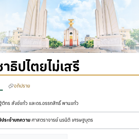
าธิปไตยไม่เสรี
อภิปราย
ิติกร สังข์แก้ว และดร.อรรถสิทธิ์ พานแก้ว
ุฒิประจำบทความ
ศาสตราจารย์ นรนิติ เศรษฐบุตร