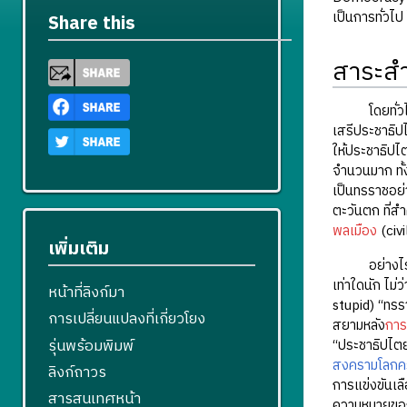
เป็นการทั่วไป
Share this
สาระสำ
โดยทั่วไปประ
เสรีประชาธิป
ให้ประชาธิปไ
จำนวนมาก ทั้
เป็นทรราชอย่
ตะวันตก ที่ส
พลเมือง
(civi
เพิ่มเติม
อย่างไรก็ตา
เท่าใดนัก ไม
หน้าที่ลิงก์มา
stupid) “ทรร
การเปลี่ยนแปลงที่เกี่ยวโยง
สยามหลัง
การ
รุ่นพร้อมพิมพ์
“ประชาธิปไตย
สงครามโลกครั้
ลิงก์ถาวร
การแข่งขันเล
สารสนเทศหน้า
ความหมายของว