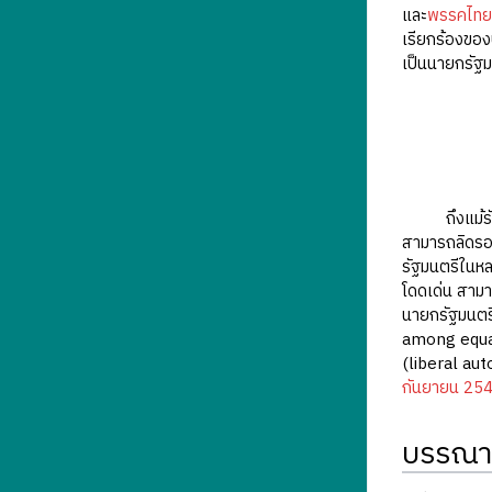
และ
พรรคไทย
เรียกร้องของ
เป็นนายกรัฐม
ถึงแม้รัฐบา
สามารถลิดรอ
รัฐมนตรีในหล
โดดเด่น สามา
นายกรัฐมนตรี
among equal
(liberal aut
กันยายน 25
บรรณา