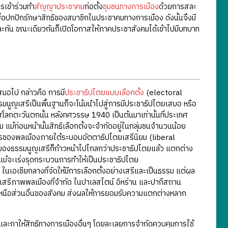
รเข้าร่วมทำ
สัญญาประชาคม
ก่อตั้ง
ชุมชนทางการเมือง
ด้วยการสละ
่อปกปักรักษาสิทธิของสมาชิกในประชาคมทางการเมือง ดังนั้นจึงมี
ะกัน ขณะเดียวกันก็เปิดโอกาสให้ภาคประชาสังคมได้เข้าไปมีบทบาท
สมอไป กล่าวคือ การมี
ประชาธิปไตยแบบเลือกตั้ง
(electoral
มนูญเสรีเป็นพื้นฐานก็จะโน้มนำไปสู่การมีประชาธิปไตยเสมอ หรือ
ศโลกตะวันตกนั้น หลังทศวรรษ 1940 เป็นต้นมาเท่านั้นที่ประเทศ
ม แม้ก่อนหน้านั้นสิทธิเลือกตั้งจะจำกัดอยู่ในกลุ่มชนจำนวนน้อย
ระการของพลเมืองภายใต้ระบอบอัตตาธิปไตยเสรีนิยม (liberal
รของธรรมนูญเสรีก็ก้าวหน้าไปไกลกว่าประชาธิปไตยแล้ว แตกต่าง
่แม้จะเร่งรุดกระบวนการทำให้เป็นประชาธิปไตย
นเอเชียกลางที่จัดให้มีการเลือกตั้งอย่างเสรีและเป็นธรรม แต่ผล
เสรีภาพพลเมืองที่จำกัด ในปาเลสไตน์ อิหร่าน และปากีสถาน
หนือส่วนอื่นของสังคม ส่งผลให้การยอมรับความแตกต่างหลาก
ละกาให้สิทธิทางการเมืองอื่นๆ โดยละเลยการจำกัดควบคุมการใช้