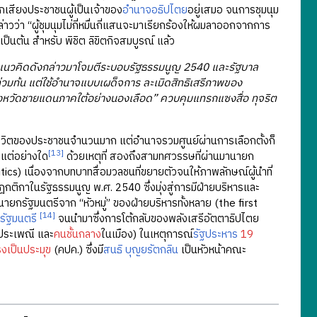
กเสียงประชาชนผู้เป็นเจ้าของ
อำนาจอธิปไตย
อยู่เสมอ จนการชุมนุม
ว่า “ผู้ชุมนุมไม่กี่หมื่นกี่แสนจะมาเรียกร้องให้ผมลาออกจากการ
เป็นต้น สำหรับ พิชิต ลิขิตกิจสมบูรณ์ แล้ว
าแนวคิดดังกล่าวมาโจมตีระบอบรัฐธรรมนูญ 2540 และรัฐบาล
งท่วมท้น แต่ใช้อำนาจแบบเผด็จการ ละเมิดสิทธิเสรีภาพของ
หวัดชายแดนภาคใต้อย่างนองเลือด” ควบคุมแทรกแซงสื่อ ทุจริต
ิตของประชาชนจำนวนมาก แต่อำนาจรวมศูนย์ผ่านการเลือกตั้งก็
[13]
แต่อย่างใด
ด้วยเหตุที่ สองถึงสามทศวรรษที่ผ่านมานายก
ics) เนื่องจากบทบาทสื่อมวลชนที่ขยายตัวจนให้ภาพลักษณ์ผู้นำที่
ฎกติกาในรัฐธรรมนูญ พ.ศ. 2540 ซึ่งมุ่งสู่การมีฝ่ายบริหารและ
ายกรัฐมนตรีจาก “หัวหมู่” ของฝ่ายบริหารทั้งหลาย (the first
[14]
รัฐมนตรี
จนนำมาซึ่งการโต้กลับของพลังเสรีอัตตาธิปไตย
ประเพณี และ
คนชั้นกลาง
ในเมือง) ในเหตุการณ์
รัฐประหาร
19
งเป็นประมุข
(คปค.) ซึ่งมี
สนธิ บุญยรัตกลิน
เป็นหัวหน้าคณะ