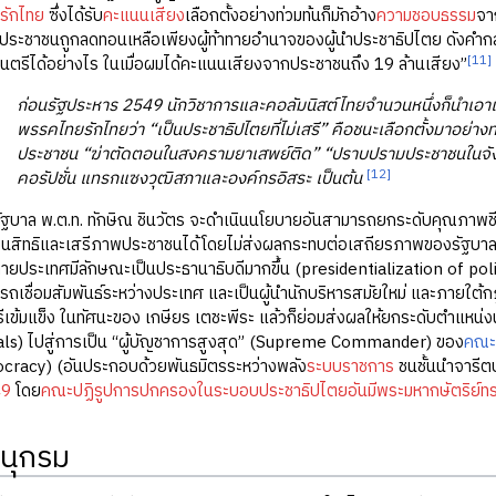
รักไทย
ซึ่งได้รับ
คะแนนเสียง
เลือกตั้งอย่างท่วมท้นก็มักอ้าง
ความชอบธรรม
จา
ประชาชนถูกลดทอนเหลือเพียงผู้ท้าทายอำนาจของผู้นำประชาธิปไตย ดังคำกล่าว
[11]
นตรีได้อย่างไร ในเมื่อผมได้คะแนนเสียงจากประชาชนถึง 19 ล้านเสียง”
ก่อนรัฐประหาร 2549 นักวิชาการและคอลัมนิสต์ไทยจำนวนหนึ่งก็นำเอ
พรรคไทยรักไทยว่า “เป็นประชาธิปไตยที่ไม่เสรี” คือชนะเลือกตั้งมาอย่า
ประชาชน “ฆ่าตัดตอนในสงครามยาเสพย์ติด” “ปราบปรามประชาชนในจัง
[12]
คอรัปชั่น แทรกแซงวุฒิสภาและองค์กรอิสระ เป็นต้น
ล พ.ต.ท. ทักษิณ ชินวัตร จะดำเนินนโยบายอันสามารถยกระดับคุณภาพชีว
นสิทธิและเสรีภาพประชาชนได้โดยไม่ส่งผลกระทบต่อเสถียรภาพของรัฐบาล
ายประเทศมีลักษณะเป็นประธานาธิบดีมากขึ้น (presidentialization of polit
รถเชื่อมสัมพันธ์ระหว่างประเทศ และเป็นผู้นำนักบริหารสมัยใหม่ และภายใต้ก
เข้มแข็ง ในทัศนะของ เกษียร เตชะพีระ แล้วก็ย่อมส่งผลให้ยกระดับตำแหน่งน
s) ไปสู่การเป็น “ผู้บัญชาการสูงสุด” (Supreme Commander) ของ
คณะ
ocracy) (อันประกอบด้วยพันธมิตรระหว่างพลัง
ระบบราชการ
ชนชั้นนำจารีต
49
โดย
คณะปฏิรูปการปกครองในระบอบประชาธิปไตยอันมีพระมหากษัตริย์ทร
นุกรม