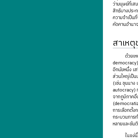
ว่ามนุษย์ที่เ
สิทธิบางประก
ความจำเป็นที
คัดคานอำนาจ
สาเหตุ
ด้วยเหตุที่ 
democracy) ไ
อีกนัยหนึ่ง 
ส่วนใหญ่เป็นป
(เช่น ขุนนาง
autocracy) ท
จากภูมิภาคอื
(democratiza
การเลือกตั้งก
กระบวนการทำ
หลายและขันติ
ในแง่นี้ การ