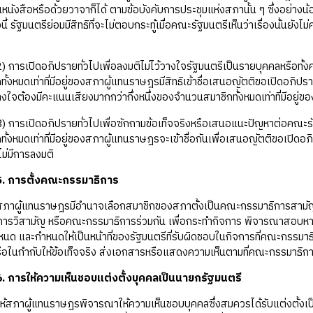
หนังสือหรือด้วยวาจาก็ได้ ตามข้อบังคับการประชุมแห่งสภานั้น ๆ ซึ่งอย่างน
ั้งนี้ รัฐมนตรีย่อมมีสิทธิที่จะไม่ตอบกระทู้เมื่อคณะรัฐมนตรีเห็นว่าเรื่องนั
2) การเปิดอภิปรายทั่วไปเพื่อลงมติไม่ไว้วางใจรัฐมนตรีเป็นรายบุคคลหรือ
้งหมดเท่าที่มีอยู่ของสภาผู้แทนราษฎรมีสิทธิเข้าชื่อเสนอญัตติขอเปิดอภิปรา
วางใจต้องมีคะแนนเสียงมากกว่ากึ่งหนึ่งของจำนวนสมาชิกทั้งหมดเท่าที่มีอยู
3) การเปิดอภิปรายทั่วไปเพื่อซักถามข้อเท็จจริงหรือเสนอแนะปัญหาต่อคณะ
ั้งหมดเท่าที่มีอยู่ของสภาผู้แทนราษฎรจะเข้าชื่อกันเพื่อเสนอญัตติขอเปิดอ
ไม่มีการลงมติ
. การตั้งคณะกรรมาธิการ
สภาผู้แทนราษฎรมีอำนาจเลือกสมาชิกของสภาตั้งเป็นคณะกรรมาธิการสามัญ และ
ารวิสามัญ หรือคณะกรรมาธิการร่วมกัน เพื่อกระทำกิจการ พิจารณาสอบหาข
หนด และกำหนดให้เป็นหน้าที่ของรัฐมนตรีที่รับผิดชอบในกิจการที่คณะกรรมาธิก
รือในกำกับให้ข้อเท็จจริง ส่งเอกสารหรือแสดงความเห็นตามที่คณะกรรมาธิก
. การให้ความเห็นชอบแต่งตั้งบุคคลเป็นนายกรัฐมนตรี
ให้สภาผู้แทนราษฎรพิจารณาให้ความเห็นชอบบุคคลซึ่งสมควรได้รับแต่งตั้งเป็นนา