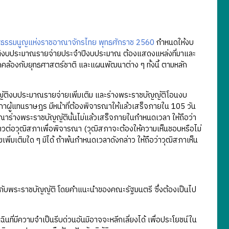
ฐธรรมนูญแห่งราชอาณาจักรไทย พุทธศักราช 2560
กำหนดให้งบ
ติงบประมาณรายจ่ายประจำปีงบประมาณ ต้องแสดงแหล่งที่มาและ
คล้องกับยุทธศาสตร์ชาติ และแผนพัฒนาต่าง ๆ ทั้งนี้ ตามหลัก
ติงบประมาณรายจ่ายเพิ่มเติม และร่างพระราชบัญญัติโอนงบ
าผู้แทนราษฎร มีหน้าที่ต้องพิจารณาให้แล้วเสร็จภายใน 105 วัน
าร่างพระราชบัญญัตินั้นไม่แล้วเสร็จภายในกำหนดเวลา ให้ถือว่า
วต่อวุฒิสภาเพื่อพิจารณา (วุฒิสภาจะต้องให้ความเห็นชอบหรือไม่
พิ่มเติมใด ๆ มิได้ ถ้าพ้นกำหนดเวลาดังกล่าว ให้ถือว่าวุฒิสภาเห็น
ยวกับพระราชบัญญัติ โดยคำแนะนำของคณะรัฐมนตรี ซึ่งต้องเป็นไป
นที่มีความจำเป็นรีบด่วนอันมิอาจจะหลีกเลี่ยงได้ เพื่อประโยชน์ใน