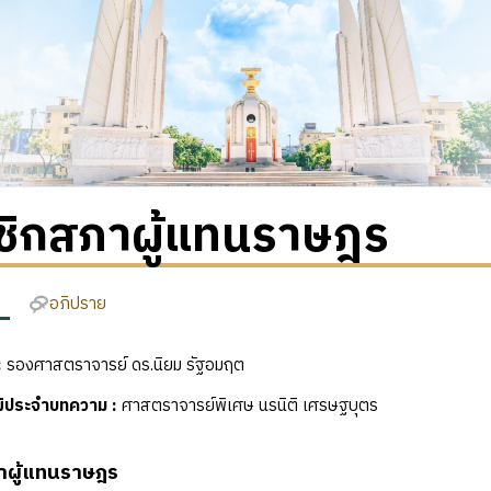
ชิกสภาผู้แทนราษฎร
อภิปราย
:
รองศาสตราจารย์ ดร.นิยม รัฐอมฤต
ฒิประจำบทความ :
ศาสตราจารย์พิเศษ นรนิติ เศรษฐบุตร
าผู้แทนราษฎร