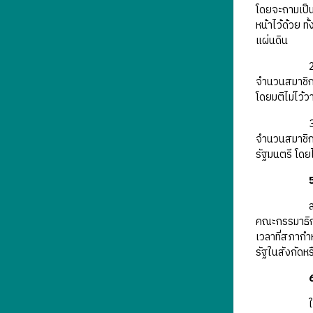
โดยจะถามเป็น
หน้าไว้ด้วย ท
แผ่นดิน
จำนวนสมาชิกทั
โดยมติไม่ไว้
จำนวนสมาชิกท
รัฐมนตรี โดย
5
คณะกรรมาธิก
เวลาที่สภากำ
รัฐในสังกัดห
6