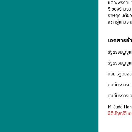
แต่ละพรรคแจ้
5 ของจำนวนสม
ราษฎร มติของ
สภาผู้แทนร
เอกสารอ้า
รัฐธรรมนูญแ
รัฐธรรมนูญแห
นิยม รัฐอมฤต
ศูนย์บริการ
ศูนย์บริการ
M. Judd Har
นิติบัญญัติ
in