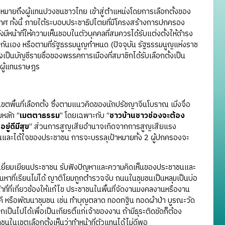
มายถึงผู้แทนปวงชนชาวไทย เข้าสู่ตำแหน่งโดยการเลือกตั้งของ
เทศ ทั้งนี้ ภายใต้ระบอบประชาธิปไตยที่มีโครงสร้างการปกครอง
น้าที่ให้ความเห็นชอบในตัวบุคคลที่สมควรได้รับแต่งตั้งให้ดำรง
กันเอง หรือตามที่รัฐธรรมนูญกำหนด (ปัจจุบัน รัฐธรรมนูญแห่งราช
ป็นบัญชีรายชื่อของพรรคการเมืองที่สมาชิกได้รับเลือกตั้งเป็น
าผู้แทนราษฎร
ขตพื้นที่เลือกตั้ง ซึ่งตามแนวคิดของนักปรัชญาจีนโบราณ เมิ่งจื่อ
หลัก “
เมตตาธรรม
” โดยเฉพาะกับ “
ชาวบ้านชาวช่องจะต้อง
ยู่ดีมีสุข
” ส่วนการสูญเสียอำนาจเกิดจากการสูญเสียแรง
ุนและได้ใจของประชาชน การจะบรรลุเป้าหมายทั้ง 2 ผู้ปกครองจะ
นที่เยี่ยมเยียนประชาชน รับฟังปัญหาและความคิดเห็นของประชาชนและ
านหาที่เรียนไม่ได้ ญาติโยมถูกตำรวจจับ ถนนในชุมชนเป็นหลุมเป็นบ่อ
ที่ที่เกี่ยวข้องให้แก้ไข ประชาชนในพื้นที่จัดงานมงคลงานหรืองาน
ี หรือพัฒนาชุมชน เช่น ทำบุญตลาด ทอดกฐิน ทอดผ้าป่า บูรณะวัด
็นไปได้เพื่อเป็นเกียรติ์แก่เจ้าของงาน ถ้ามีธุระติดขัดก็ต้อง
าชนในเขตเลือกตั้งเห็นว่าทำหน้าที่ตัวแทนได้ไม่ดีพอ