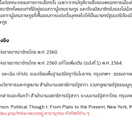
งต่อคณะกรรมการการเลือกตั้ง เฉพาะจากบัญชีรายชื่อของพรรคการเมืองที่ม
าชิกทั้งหมดเท่าที่มีอยู่ของสภาผู้แทนราษฎร และต้องมีสมาชิกรับรองไม่น้อย
สภาผู้แทนราษฎรที่เห็นชอบการแต่งตั้งบุคคลใดให้เป็นนายกรัฐมนตรีต้องมีคะ
าษฎร
งอิง
ห่งราชอาณาจักรไทย พ.ศ. 2560.
่งราชอาณาจักรไทย พ.ศ. 2560 แก้ไขเพิ่มเติม (ฉบับที่ 1) พ.ศ. 2564.
 และเฉิน เซ่าปอ. แบบเรียนพื้นฐานปรัชญาจีนโบราณ. กรุงเทพฯ : ธรรมดาเ
ทางวิชาการและกฎหมาย สำนักงานเลขาธิการรัฐสภา. รวมกฎหมายรัฐธรรมนูญ 
เอกสารและค้นคว้า สำนักงานเลขาธิการรัฐสภา. ระบบงานรัฐสภาไทย. กรุงเท
mon. Political Though t: From Plato to the Present, New York, 
dex.php?title=หมวดหมู่:สารานุกรม คำศัพท์ต่าง ๆ