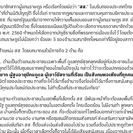
สมาชิกสภาผู้แทนราษฎร หรือเรียกโดยย่อว่า “
สส.
” ในบริบทของประเทศไทย ห
้าที่ด้านนิติบัญญัติ ซึ่งได้แก่ การตรากฎหมายและการควบคุมการบริหารประ
ส. ที่นายกรัฐมนตรีมาจากการให้ความเห็นชอบของสภาผู้แทนราษฎร สส. ยังมีห
ัฐมนตรีอีกด้วย ซึ่งโดยธรรมเนียมปฏิบัติแล้วจะเลือกจากบรรดาสมาชิกด้วย
พ.ศ. 2560 กำหนดให้เลือกจากบัญชีรายชื่อที่พรรคการเมืองแจ้งไว้ โดยต้องเ
แทนราษฎรไม่น้อยกว่า ร้อยละ 5 ของจำนวนสมาชิกทั้งหมดเท่าที่มีอยู่ของสภ
ตำแหน่ง สส. โดยบทบาทแล้วมีภารกิจ 2 ด้าน คือ
. ด้านเป็นตัวแทนประชาชนเฉพาะพื้นที่ ดูแลทุกข์สุขคลุกคลีอยู่กับประชาชนในเ
ยุกต์ใช้ได้กับชุมชนรากหญ้าของไทยในปัจจุบัน กล่าวไว้ว่าจะต้องปกครองด้วย
าก ผู้สูงอายุมีคนดูแล ผู้เยาว์มีสถานที่เรียน เป็นสังคมพอเพียงที่ทุกคนอ
ิตใจของประชาชน ทางที่จะให้ได้มาซึ่งอำนาจจึงต้องให้ได้มาซึ่งการสนับสน
ี่มีคุณประโยชน์ต่อประชาชน ไม่ทำเรื่องที่ประชาชนรังเกียจ”
ในฐานะตัวแทนประชาชนในเขตพื้นที่เลือกตั้ง สส. มีพันธะหน้าที่จะต้องลงพื้
่รัฐ ดูแลทุกข์สุขของประชาชนในเขตเลือกตั้ง ใครเดือดร้อน ไม่มีงานทำ ลูกหล
ล บ้างครั้งก็ตกเป็นภาระของ สส. ที่จะต้องช่วยแก้ไขหรือบอกกล่าวแก่เจ้าหน้า
 งานบวช งานแต่ง งานศพ หรือชุมชนมีกิจกรรมสังสรรค์ ส่งเสริมความสามัคค
นแข่งขันกีฬา สส. ก็ต้องส่งเงินส่งสิ่งของไปร่วม รวมถึงต้องไปปรากฏตัวหากเป
วม มิฉะนั้น เมื่อถึงเวลาเลือกตั้งก็อาจไม่ได้รับเสียงสนับสนุน เนื่องจากประช