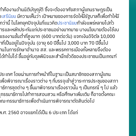
ทำคืองานด้านนิติบัญญัติ ซึ่งจะต้องอาศัยสภาผู้แทนราษฎรเป็น
ว
เสรีนิยม
มีความเห็นว่า เป้าหมายของการจัดให้มีรัฐบาลก็เพื่อทำให้มี
่านี้ ในโลกยุคปัจจุบันที่แนวคิด
ประชานิยม
กำลังแพร่หลายไปทั่ว
การและหลักประกันแก่ประชาชนอย่างมากมาย บางนโยบายต้องใช้งบ
งานขั้นต่ำที่สูงมาก (600 บาทต่อวัน) แจกเงินดิจิตัล 10,000
เป็นอยู่ในปัจจุบัน (อายุ 60 ปีขึ้นไป 3,000 บาท 70 ปีขึ้นไป
นฐานในการรักษาอำนาจ สส. และพรรคการเมืองทั้งหลายจึงต้อง
ทำไม่ได้ ขึ้นอยู่กับดุลพินิจและสำนึกชั่วดีของประชาชนเป็นเกณฑ์
้งประเทศ โดยผ่านการทำหน้าที่ในฐานะเป็นสมาชิกของสภาผู้แทน
่อพิจารณาเรื่องราวต่าง ๆ ที่บรรจุเข้าสู่วาระการประชุมของสภา
ิการชุดต่าง ๆ ขึ้นมาพิจารณาเรื่องราวนั้น ๆ เป็นกรณี ๆ ไป แล้ว
นุกรรมาธิการไปทำการสอบสวน หรือศึกษาเพิ่มเติม ก็อาจตั้งคณะ
่อคณะกรรมาธิการเพื่อดำเนินการพิจารณาตัดสินต่อไป
พ.ศ. 2560 อาจแยกได้เป็น 6 ประเภท ได้แก่