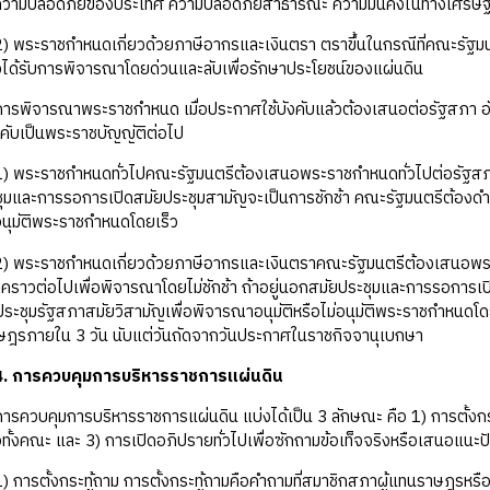
ษาความปลอดภัยของประเทศ ความปลอดภัยสาธารณะ ความมั่นคงในทางเศรษฐก
2) พระราชกำหนดเกี่ยวด้วยภาษีอากรและเงินตรา ตราขึ้นในกรณีที่คณะรัฐมนต
งได้รับการพิจารณาโดยด่วนและลับเพื่อรักษาประโยชน์ของแผ่นดิน
การพิจารณาพระราชกำหนด เมื่อประกาศใช้บังคับแล้วต้องเสนอต่อรัฐสภา 
บังคับเป็นพระราชบัญญัติต่อไป
1) พระราชกำหนดทั่วไปคณะรัฐมนตรีต้องเสนอพระราชกำหนดทั่วไปต่อรัฐสภาใ
มและการรอการเปิดสมัยประชุมสามัญจะเป็นการชักช้า คณะรัฐมนตรีต้องดำเ
่อนุมัติพระราชกำหนดโดยเร็ว
2) พระราชกำหนดเกี่ยวด้วยภาษีอากรและเงินตราคณะรัฐมนตรีต้องเสนอพร
คราวต่อไปเพื่อพิจารณาโดยไม่ชักช้า ถ้าอยู่นอกสมัยประชุมและการรอการเ
กประชุมรัฐสภาสมัยวิสามัญเพื่อพิจารณาอนุมัติหรือไม่อนุมัติพระราชกำหนดโ
ษฎรภายใน 3 วัน นับแต่วันถัดจากวันประกาศในราชกิจจานุเบกษา
. การควบคุมการบริหารราชการแผ่นดิน
การควบคุมการบริหารราชการแผ่นดิน แบ่งได้เป็น 3 ลักษณะ คือ 1) การตั้งกระท
ทั้งคณะ และ 3) การเปิดอภิปรายทั่วไปเพื่อซักถามข้อเท็จจริงหรือเสนอแน
1) การตั้งกระทู้ถาม การตั้งกระทู้ถามคือคำถามที่สมาชิกสภาผู้แทนราษฎรหรือ