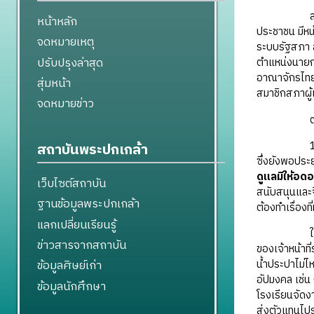
หน้าหลัก
ประชาชน มีหน
จดหมายเหตุ
ระบบรัฐสภา ส
ปรับปรุงล่าสุด
ตำแหน่งนายกร
อาณาจักรไทย 
สุ่มหน้า
สมาชิกสภาผู้
จดหมายข่าว
1
สถาบันพระปกเกล้า
ซึ่งยังพอประ
ดูแลมิให้อดอย
เว็บไซต์สถาบัน
สนับสนุนและจ
ฐานข้อมูลพระปกเกล้า
ต้องทำเรื่องท
แลกเปลี่ยนเรียนรู้
ข่าวสารจากสถาบัน
ของเจ้าหน้าที
น้ำประปาไม่ไห
ข้อมูลศิษย์เก่า
อัปมงคล เช่น
ข้อมูลนักศึกษา
โรงเรียนจัดงา
ส่งตัวแทนไปร่