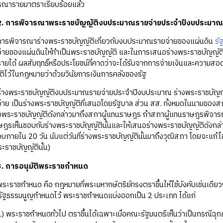
รณารายมาตราเรียบร้อยแล้ว
. การพิจารณาพระราชบัญญัติงบประมาณรายจ่ายประจำปีงบประมาณ
การพิจารณาร่างพระราชบัญญัติเกี่ยวกับงบประมาณรายจ่ายของแผ่นดิน
รั
ายของแผ่นดินให้ทำเป็นพระราชบัญญัติ และในการเสนอร่างพระราชบัญญั
ได้ ผลสัมฤทธิ์หรือประโยชน์ที่คาดว่าจะได้รับจากการจ่ายเงินและความสอด
ัติไว้ในกฎหมายว่าด้วยวินัยการเงินการคลังของรัฐ
ร่างพระราชบัญญัติงบประมาณรายจ่ายประจำปีงบประมาณ ร่างพระราชบัญญั
ย เป็นร่างพระราชบัญญัติที่เสนอโดยรัฐบาล ส่วน สส. ทั้งหมดในนามของสภ
ร่างพระราชบัญญัติดังกล่าวมาถึงสภาผู้แทนราษฎร ถ้าสภาผู้แทนราษฎรพิจารณ
ฎรเห็นชอบกับร่างพระราชบัญญัตินั้นและให้เสนอร่างพระราชบัญญัติดังกล่า
บภายใน 20 วัน นับแต่วันที่ร่างพระราชบัญญัตินั้นมาถึงวุฒิสภา โดยจะแก้ไขเ
ะราชบัญญัตินั้น)
. การอนุมัติพระราชกำหนด
พระราชกำหนด คือ กฎหมายที่พระมหากษัตริย์ทรงตราขึ้นให้ใช้บังคับเช่นเดี
ี่รัฐธรรมนูญกำหนดไว้ พระราชกำหนดแบ่งออกเป็น 2 ประเภท ได้แก่
) พระราชกำหนดทั่วไป ตราขึ้นได้เฉพาะเมื่อคณะรัฐมนตรีเห็นว่าเป็นกรณีฉุกเฉิ