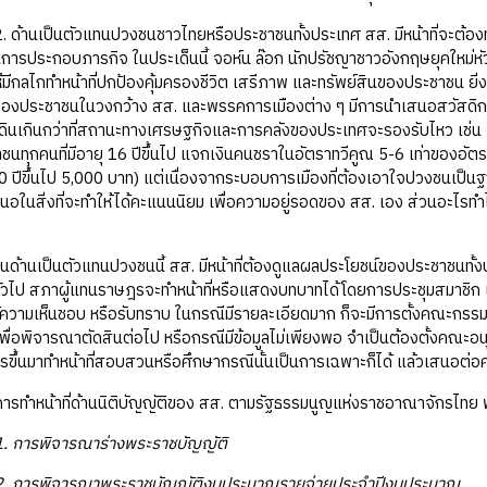
2. ด้านเป็นตัวแทนปวงชนชาวไทยหรือประชาชนทั้งประเทศ สส. มีหน้าที่จะต้อง
นการประกอบภารกิจ ในประเด็นนี้ จอห์น ล๊อก นักปรัชญาชาวอังกฤษยุคใหม่หั
้มีกลไกทำหน้าที่ปกป้องคุ้มครองชีวิต เสรีภาพ และทรัพย์สินของประชาชน ยิ่งกว
์ของประชาชนในวงกว้าง สส. และพรรคการเมืองต่าง ๆ มีการนำเสนอสวัสดิ
นเกินกว่าที่สถานะทางเศรษฐกิจและการคลังของประเทศจะรองรับไหว เช่น แรง
นทุกคนที่มีอายุ 16 ปีขึ้นไป แจกเงินคนชราในอัตราทวีคูณ 5-6 เท่าของอัตราที่
 ปีขึ้นไป 5,000 บาท) แต่เนื่องจากระบอบการเมืองที่ต้องเอาใจปวงชนเป็
ในสิ่งที่จะทำให้ได้คะแนนนิยม เพื่อความอยู่รอดของ สส. เอง ส่วนอะไรทำได้
ในด้านเป็นตัวแทนปวงชนนี้ สส. มีหน้าที่ต้องดูแลผลประโยชน์ของประชาชนทั
วไป สภาผู้แทนราษฎรจะทำหน้าที่หรือแสดงบทบาทได้โดยการประชุมสมาชิก เพื
ให้ความเห็นชอบ หรือรับทราบ ในกรณีมีรายละเอียดมาก ก็จะมีการตั้งคณะกรรมาธ
่อพิจารณาตัดสินต่อไป หรือกรณีมีข้อมูลไม่เพียงพอ จำเป็นต้องตั้งคณะอ
รขึ้นมาทำหน้าที่สอบสวนหรือศึกษากรณีนั้นเป็นการเฉพาะก็ได้ แล้วเสนอต
การทำหน้าที่ด้านนิติบัญญัติของ สส. ตามรัฐธรรมนูญแห่งราชอาณาจักรไทย 
1. การพิจารณาร่างพระราชบัญญัติ
2. การพิจารณาพระราชบัญญัติงบประมาณรายจ่ายประจำปีงบประมาณ