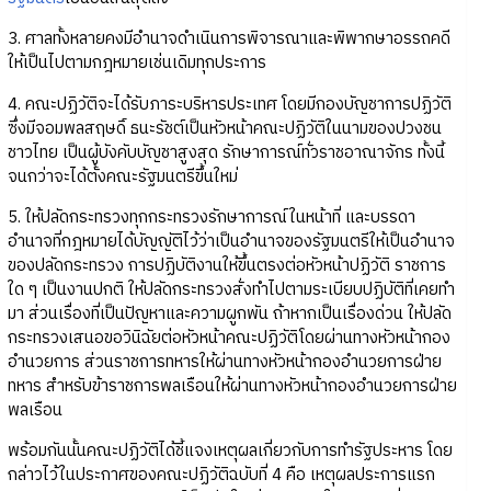
3. ศาลทั้งหลายคงมีอำนาจดำเนินการพิจารณาและพิพากษาอรรถคดี
ให้เป็นไปตามกฎหมายเช่นเดิมทุกประการ
4. คณะปฏิวัติจะได้รับภาระบริหารประเทศ โดยมีกองบัญชาการปฏิวัติ
ซึ่งมีจอมพลสฤษดิ์ ธนะรัชต์เป็นหัวหน้าคณะปฏิวัติในนามของปวงชน
ชาวไทย เป็นผู้บังคับบัญชาสูงสุด รักษาการณ์ทั่วราชอาณาจักร ทั้งนี้
จนกว่าจะได้ตั้งคณะรัฐมนตรีขึ้นใหม่
5. ให้ปลัดกระทรวงทุกกระทรวงรักษาการณ์ในหน้าที่ และบรรดา
อำนาจที่กฎหมายได้บัญญัติไว้ว่าเป็นอำนาจของรัฐมนตรีให้เป็นอำนาจ
ของปลัดกระทรวง การปฏิบัติงานให้ขึ้นตรงต่อหัวหน้าปฏิวัติ ราชการ
ใด ๆ เป็นงานปกติ ให้ปลัดกระทรวงสั่งทำไปตามระเบียบปฏิบัติที่เคยทำ
มา ส่วนเรื่องที่เป็นปัญหาและความผูกพัน ถ้าหากเป็นเรื่องด่วน ให้ปลัด
กระทรวงเสนอขอวินิฉัยต่อหัวหน้าคณะปฏิวัติโดยผ่านทางหัวหน้ากอง
อำนวยการ ส่วนราชการทหารให้ผ่านทางหัวหน้ากองอำนวยการฝ่าย
ทหาร สำหรับข้าราชการพลเรือนให้ผ่านทางหัวหน้ากองอำนวยการฝ่าย
พลเรือน
พร้อมกันนั้นคณะปฏิวัติได้ชี้แจงเหตุผลเกี่ยวกับการทำรัฐประหาร โดย
กล่าวไว้ในประกาศของคณะปฏิวัติฉบับที่ 4 คือ เหตุผลประการแรก