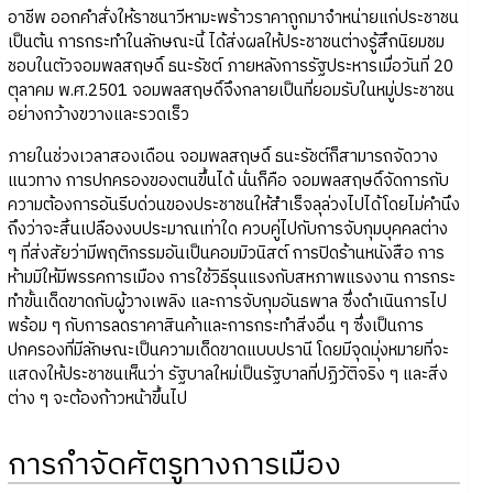
อาชีพ ออกคำสั่งให้ราชนาวีหามะพร้าวราคาถูกมาจำหน่ายแก่ประชาชน
เป็นต้น การกระทำในลักษณะนี้ ได้ส่งผลให้ประชาชนต่างรู้สึกนิยมชม
ชอบในตัวจอมพลสฤษดิ์ ธนะรัชต์ ภายหลังการรัฐประหารเมื่อวันที่ 20
ตุลาคม พ.ศ.2501 จอมพลสฤษดิ์จึงกลายเป็นที่ยอมรับในหมู่ประชาชน
อย่างกว้างขวางและรวดเร็ว
ภายในช่วงเวลาสองเดือน จอมพลสฤษดิ์ ธนะรัชต์ก็สามารถจัดวาง
แนวทาง การปกครองของตนขึ้นได้ นั่นก็คือ จอมพลสฤษดิ์จัดการกับ
ความต้องการอันรีบด่วนของประชาชนให้สำเร็จลุล่วงไปได้โดยไม่คำนึง
ถึงว่าจะสิ้นเปลืองงบประมาณเท่าใด ควบคู่ไปกับการจับกุมบุคคลต่าง
ๆ ที่ส่งสัยว่ามีพฤติกรรมอันเป็นคอมมิวนิสต์ การปิดร้านหนังสือ การ
ห้ามมิให้มีพรรคการเมือง การใช้วิธีรุนแรงกับสหภาพแรงงาน การกระ
ทำขั้นเด็ดขาดกับผู้วางเพลิง และการจับกุมอันธพาล ซึ่งดำเนินการไป
พร้อม ๆ กับการลดราคาสินค้าและการกระทำสิ่งอื่น ๆ ซึ่งเป็นการ
ปกครองที่มีลักษณะเป็นความเด็ดขาดแบบปรานี โดยมีจุดมุ่งหมายที่จะ
แสดงให้ประชาชนเห็นว่า รัฐบาลใหม่เป็นรัฐบาลที่ปฏิวัติจริง ๆ และสิ่ง
ต่าง ๆ จะต้องก้าวหน้าขึ้นไป
การกำจัดศัตรูทางการเมือง