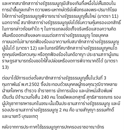
และหากสมาชิกสภาร่างรัฐธรรมนูญมีเสียงเกินกึ่งหนึ่งไม่เห็นชอบใน
การนำขึ้นทูลเกล้าฯ ถวายพระมหากษัตริย์เพื่อทรงลงพระปรมาภิไธย
ให้สภาร่างรัฐธรรมนูญพิจารณาร่างรัฐธรรมนูญขึ้นใหม่ (มาตรา 11)
นอกจากนี้ สมาชิกสภาร่างรัฐธรรมนูญยังได้รับความคุ้มครองเอกสิทธิ์
ในการกล่าวถ้อยคำใด ๆ ในการแถลงข้อเท็จจริงหรือแสดงความคิด
เห็นหรือออกเสียงลงคะแนนต่อสภาร่างรัฐธรรมนูญ โดยบุคคล
ภายนอกไม่สามารถฟ้องร้องเอาความกับสมาชิกสภาร่างรัฐธรรมนูญ
ผู้นั้นได้ (มาตรา 12) และในกรณีที่สมาชิกสภาร่างรัฐธรรมนูญคนใด
ถูกคุมขังหรือควบคุม หรือถูกฟ้องร้องในคดีอาญา ประธานสภาผู้แทน
ราษฎรสามารถร้องขอให้สั่งปล่อยหรืองดการพิจาณาคดีได้ (มาตรา
13)
ต่อมาได้มีการแต่งตั้งสมาชิกสภาร่างรัฐธรรมนูญขึ้นในวันที่ 3
กุมภาพันธ์ พ.ศ.2502 ซึ่งประกอบด้วยบุคคลผู้ทรงคุณวุฒิจากหลาย
ฝ่ายทั้งทหาร ตำรวจ ข้าราชการ นักการเมือง และนักหนังสือพิมพ์
เป็นต้น มีจำนวนทั้งสิ้น 240 คน โดยมีพลเอกสุทธิ์ สุทธิสารรณกร รอง
ผู้บัญชาการทหารบกในขณะนั้นเป็นประธานสภาร่างรัฐธรรมนูญ และมี
รองประธานสภาร่างรัฐธรรมนูญ 2 คน คือ นายสัญญา ธรรมศักดิ์
และนายทวี บุณยเกตุ
หลังจากการประกาศใช้ธรรมนูญการปกครองราชอาณาจักร