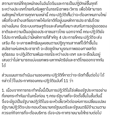
สถานการณ์ที่ทรุดหนักลงในอินโดจีนและการเป็นปฏิปักษ์ขึ้นทุกที
ระหว่างประเทศไทยกับกัมพูชาในกรณีเขาพระวิหาร เพื่อให้สามารถ
เผชิญหน้ากับการคุกคามเหล่านี้ คณะปฏิวัติเห็นว่าจะต้องหาหนทางใหม่
เพื่อที่จะสร้างเสถียรภาพให้แก่ชาติที่อยู่บนหลักการประชาธิปไตย
อย่างมั่นคง จัดระบบเศรษฐกิจและสังคมที่เหมาะสมกับการอยู่รอดของ
ชาติและความเป็นอยู่ของประชาชนชาวไทย นอกจากนี้ คณะปฏิวัติยัง
ได้ประกาศยืนยันว่ามีหลักการที่สำคัญ 4 ประการที่คณะปฏิวัติจะส่ง
เสริม คือ จะเคารพสิทธิมนุษยชนตามปฏิญาณสากลที่ได้ทำขึ้นใน
สมัชชาแห่งสหประชาชาติ จะเชิดชูรักษาบูรณภาพของศาลสถิต
ยุติธรรม จะปฏิบัติตามพันธะกรณีระหว่างประเทศ และจะยึดมั่นอยู่
เสมอว่าไม่สามารถแบ่งแยกพระมหากษัตริย์และชาติไทยออกจากกัน
ได้
ส่วนแผนการดำเนินงานของคณะปฏิวัติที่คาดว่าจะจัดทำขึ้นต่อไป ได้
กล่าวไว้ในประกาศของคณะปฏิวัติฉบับที่ 11 ว่า
1. เนื่องจากการกระทำครั้งนี้เป็นการปฏิวัติไม่ใช่เพียงรัฐประหารอย่าง
ที่เคยกระทำกันมาในครั้งก่อน ๆ คณะรัฐบาลที่จะจัดตั้งขึ้นในชั้นต้นนี้
จึงจะมีรูปเป็นรัฐบาลปฎิวัติในระยะหัวเลี้ยวหัวต่อแห่งการเปลี่ยนแปลง
รัฐบาลปฏิวัติจะประกอบด้วยนายกรัฐมนตรีและรัฐมนตรีมีจำนวนตาม
ควรแก่กิจการที่จะต้องบริหาร ดังจะประกาศรายนามให้ทราบต่อไป