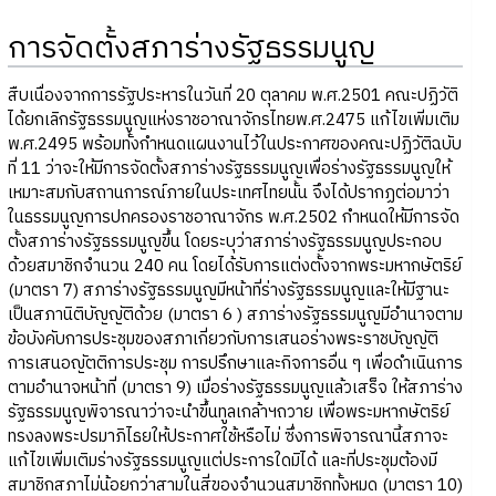
การจัดตั้งสภาร่างรัฐธรรมนูญ
สืบเนื่องจากการรัฐประหารในวันที่ 20 ตุลาคม พ.ศ.2501 คณะปฏิวัติ
ได้ยกเลิกรัฐธรรมนูญแห่งราชอาณาจักรไทยพ.ศ.2475 แก้ไขเพิ่มเติม
พ.ศ.2495 พร้อมทั้งกำหนดแผนงานไว้ในประกาศของคณะปฏิวัติฉบับ
ที่ 11 ว่าจะให้มีการจัดตั้งสภาร่างรัฐธรรมนูญเพื่อร่างรัฐธรรมนูญให้
เหมาะสมกับสถานการณ์ภายในประเทศไทยนั้น จึงได้ปรากฏต่อมาว่า
ในธรรมนูญการปกครองราชอาณาจักร พ.ศ.2502 กำหนดให้มีการจัด
ตั้งสภาร่างรัฐธรรมนูญขึ้น โดยระบุว่าสภาร่างรัฐธรรมนูญประกอบ
ด้วยสมาชิกจำนวน 240 คน โดยได้รับการแต่งตั้งจากพระมหากษัตริย์
(มาตรา 7) สภาร่างรัฐธรรมนูญมีหน้าที่ร่างรัฐธรรมนูญและให้มีฐานะ
เป็นสภานิติบัญญัติด้วย (มาตรา 6 ) สภาร่างรัฐธรรมนูญมีอำนาจตาม
ข้อบังคับการประชุมของสภาเกี่ยวกับการเสนอร่างพระราชบัญญัติ
การเสนอญัตติการประชุม การปรึกษาและกิจการอื่น ๆ เพื่อดำเนินการ
ตามอำนาจหน้าที่ (มาตรา 9) เมื่อร่างรัฐธรรมนูญแล้วเสร็จ ให้สภาร่าง
รัฐธรรมนูญพิจารณาว่าจะนำขึ้นทูลเกล้าฯถวาย เพื่อพระมหากษัตริย์
ทรงลงพระปรมาภิไธยให้ประกาศใช้หรือไม่ ซึ่งการพิจารณานี้สภาจะ
แก้ไขเพิ่มเติมร่างรัฐธรรมนูญแต่ประการใดมิได้ และที่ประชุมต้องมี
สมาชิกสภาไม่น้อยกว่าสามในสี่ของจำนวนสมาชิกทั้งหมด (มาตรา 10)