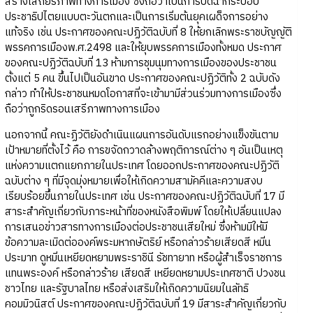
สร้างเสถียรภาพทางการเมือง ซึ่งถือว่าเป็นการปิดฉากระบอบ
ประชาธิปไตยแบบตะวันตกและเป็นการเริ่มต้นยุคเผด็จการอย่าง
แท้จริง เช่น ประกาศของคณะปฏิวัติฉบับที่ 8 ให้ยกเลิกพระราชบัญญัติ
พรรคการเมืองพ.ศ.2498 และให้ยุบพรรคการเมืองทั้งหมด ประกาศ
ของคณะปฏิวัติฉบับที่ 13 ห้ามการชุมนุมทางการเมืองของประชาชน
ตั้งแต่ 5 คน ขึ้นไปเป็นอันขาด ประกาศของคณะปฏิวัติทั้ง 2 ฉบับดัง
กล่าว ทำให้ประชาชนหมดโอกาสที่จะเข้ามามีส่วนร่วมทางการเมืองซึ่ง
ถือว่าถูกริดรอนเสรีภาพทางการเมือง
นอกจากนี้ คณะฏิวัติยังดำเนินแผนการอันดับแรกอย่างแข็งขันตาม
เป้าหมายที่ตั้งไว้ คือ การขจัดกวาดล้างพฤติการณ์ต่าง ๆ อันเป็นเหตุ
แห่งความแตกแยกภายในประเทศ โดยออกประกาศของคณะปฏิวัติ
ฉบับต่าง ๆ ที่มีจุดมุ่งหมายเพื่อให้เกิดความสามัคคีและความสงบ
เรียบร้อยขึ้นภายในประเทศ เช่น ประกาศของคณะปฏิวัติฉบับที่ 17 มี
สาระสำคัญเกี่ยวกับภาระหน้าที่ของหนังสือพิมพ์ โดยให้เปลี่ยนแปลง
การเสนอข่าวสารทางการเมืองต่อประชาชนเสียใหม่ ซึ่งห้ามมิให้มี
ข้อความละเมิดต่อองค์พระมหากษัตริย์ หรือกล่าวร้ายเสียดสี หมิ่น
ประมาท ดูหมิ่นเหยียดหยามพระราชินี รัชทายาท หรือผู้สำเร็จราชการ
แทนพระองค์ หรือกล่าวร้าย เสียดสี เหยียดหยามประเทศชาติ ปวงชน
ชาวไทย และรัฐบาลไทย หรือส่งเสริมให้เกิดความนิยมในลัทธิ
คอมมิวนิสต์ ประกาศของคณะปฏิวัติฉบับที่ 19 มีสาระสำคัญเกี่ยวกับ