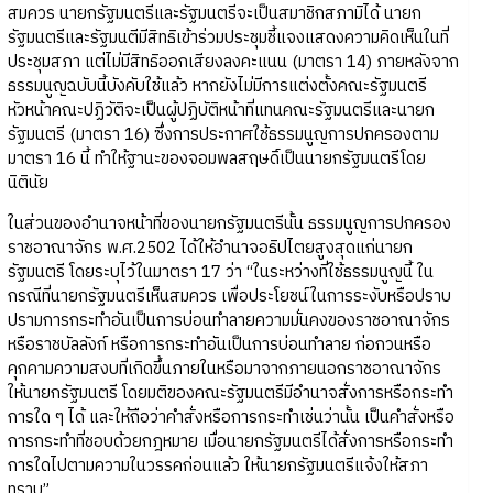
สมควร นายกรัฐมนตรีและรัฐมนตรีจะเป็นสมาชิกสภามิได้ นายก
รัฐมนตรีและรัฐมนตีมีสิทธิเข้าร่วมประชุมชี้แจงแสดงความคิดเห็นในที่
ประชุมสภา แต่ไม่มีสิทธิออกเสียงลงคะแนน (มาตรา 14) ภายหลังจาก
ธรรมนูญฉบับนี้บังคับใช้แล้ว หากยังไม่มีการแต่งตั้งคณะรัฐมนตรี
หัวหน้าคณะปฏิวัติจะเป็นผู้ปฏิบัติหน้าที่แทนคณะรัฐมนตรีและนายก
รัฐมนตรี (มาตรา 16) ซึ่งการประกาศใช้ธรรมนูญการปกครองตาม
มาตรา 16 นี้ ทำให้ฐานะของจอมพลสฤษดิ์เป็นนายกรัฐมนตรีโดย
นิตินัย
ในส่วนของอำนาจหน้าที่ของนายกรัฐมนตรีนั้น ธรรมนูญการปกครอง
ราชอาณาจักร พ.ศ.2502 ได้ให้อำนาจอธิปไตยสูงสุดแก่นายก
รัฐมนตรี โดยระบุไว้ในมาตรา 17 ว่า “ในระหว่างที่ใช้ธรรมนูญนี้ ใน
กรณีที่นายกรัฐมนตรีเห็นสมควร เพื่อประโยชน์ในการระงับหรือปราบ
ปรามการกระทำอันเป็นการบ่อนทำลายความมั่นคงของราชอาณาจักร
หรือราชบัลลังก์ หรือการกระทำอันเป็นการบ่อนทำลาย ก่อกวนหรือ
คุกคามความสงบที่เกิดขึ้นภายในหรือมาจากภายนอกราชอาณาจักร
ให้นายกรัฐมนตรี โดยมติของคณะรัฐมนตรีมีอำนาจสั่งการหรือกระทำ
การใด ๆ ได้ และให้ถือว่าคำสั่งหรือการกระทำเช่นว่านั้น เป็นคำสั่งหรือ
การกระทำที่ชอบด้วยกฎหมาย เมื่อนายกรัฐมนตรีได้สั่งการหรือกระทำ
การใดไปตามความในวรรคก่อนแล้ว ให้นายกรัฐมนตรีแจ้งให้สภา
ทราบ”