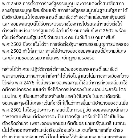
พ.ศ.2502 การตั้งสภาร่างรัฐธรรมนูญ และการแต่งตั้งสมาชิกสภา
ร่างรัฐธรรมนูญเรียบร้อยแล้ว สภาร่างรัฐธรรมนูญในฐานะรัฐสภาได้
มีมติสนับสนุนให้จอมพลสฤษดิ์ ธนะรัชต์ดำรงตำแหน่งนายกรัฐมนตรี
และ จอมพลสฤษดิ์ได้รับพระบรมราชโองการโปรดเกล้าฯแต่งตั้งให้
ดำรงตำแหน่งนายกรัฐมนตรีเมื่อวันที่ 9 ภุมภาพันธ์ พ.ศ.2502 พร้อม
ทั้งแต่งตั้งคณะรัฐมนตรี จำนวน 13 คน ในวันที่ 10 กุมภาพันธ์
พ.ศ.2502 ซึ่งจะเห็นได้ว่า การจัดตั้งรัฐบาลตามธรรมนูญการปกครอง
พ.ศ.2502 ทำให้สถานะ การใช้อำนาจของจอมพลสฤษดิ์มีความมั่นคง
และมีความชอบธรรมมากขึ้นเพราะมีกฎหมายรองรับ
กล่าวได้ว่า คณะปฏิวัติภายใต้การนำของจอมพลสฤษดิ์ ธนะรัชต์
พยายามพัฒนาหนทางเท่าที่จะทำได้เพื่อไปสู่แนวโน้มทางการเมืองที่วาง
ไว้หลัง พ.ศ.2475 ทั้งนี้เพราะ จอมพลสฤษดิ์เชื่อว่าการที่หวนกลับมาใช้
คติการปกครองแบบเก่า ซึ่งก็คือการปกครองในระบอบประชาธิปไตย
แบบไทย ๆ เป็นหนทางที่จะสร้างประเทศให้ทันสมัย ในขณะเดียวกัน
จอมพลสฤษดิ์ไม่เคยละเว้นที่จะชี้ให้เห็นว่าการขึ้นมามีอำนาจของตนเมื่อ
พ.ศ.2501 ไม่ใช่รัฐประหาร หากแต่เป็นการปฏิวัติ จอมพลสฤษดิ์กล่าว
ว่าหากตนเพียงแต่ต้องการจะเป็นนายกรัฐมนตรีแล้วก็ไม่จำเป็นที่จะ
ต้องยึดอำนาจ เพราะจอมพลถนอม กิตติขจร นายกรัฐมนตรี ในขณะ
นั้นได้ลาออกจากตำแหน่งเรียบร้อยแล้ว และตนก็สามารถที่จะดำรง
ตำแหน่งนายกรัฐมนตรีได้โดยไม่ต้องใช้กำลังรุนแรง แต่สาเหตุที่จอม