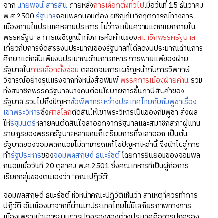
จาก
นายพจน์ สารสิน
ภายหลัง
การเลือกตั้งทั่วไป
เมื่อวันที่ 15 ธันวาคม
พ.ศ.2500
รัฐบาล
จอมพลถนอมต้องเผชิญกับวิกฤตการณ์ทางการ
เมืองภายในประเทศหลายประการ ไม่ว่าจะเป็นความแตกแยกภายใน
พรรครัฐบาล การเผชิญหน้ากับการคัดค้านของ
สมาชิกพรรครัฐบาล
เกี่ยวกับการจัดสรรงบประมาณของรัฐบาลที่ได้ลดงบประมาณด้านการ
ศึกษาแต่กลับเพิ่มงบประมาณด้านการทหาร การพ่ายแพ้ของฝ่าย
รัฐบาลใน
การเลือกตั้งซ่อม
ตลอดจนการเผชิญหน้ากับการวิพากษ์
วิจารณ์อย่างรุนแรงจากทั้งหนังสือพิมพ์
พรรคการเมืองฝ่ายค้าน
รวม
ทั้งสมาชิกพรรครัฐบาลบางคนต่อนโยบายการขึ้นภาษีสินค้าของ
รัฐบาล รวมไปถึงปัญหา
ข้อพิพาทระหว่างประเทศไทยกับกัมพูชาเรื่อง
เขาพระวิหาร
ซึ่ง
ศาลโลก
ตัดสินให้เขาพระวิหารเป็นของกัมพูชา ส่งผล
ให้
รัฐมนตรี
หลายคนตัดสินใจลาออกจากรัฐบาลและสมาชิกสภาผู้แทน
ราษฎรของพรรครัฐบาลหลายคนก็เตรียมการที่จะลาออก เป็นต้น
รัฐบาลของจอมพลถนอมไม่สามารถแก้ไขปัญหาเหล่านี้ จึงนำไปสู่การ
ทำ
รัฐประหาร
ของ
จอมพลสฤษดิ์ ธนะรัชต์
โดยการยินยอมของจอมพล
ถนอมเมื่อวันที่ 20 ตุลาคม พ.ศ.2501 ซึ่งคณะทหารที่เป็นผู้ก่อการ
เรียกกลุ่มของตนเองว่า “คณะปฏิวัติ”
จอมพลสฤษดิ์ ธนะรัชต์ หัวหน้าคณะปฏิวัติเห็นว่า สาเหตุที่ควรทำการ
ปฏิวัติ อันเนื่องมาจากที่ผ่านมาประเทศไทยไม่มีเสถียรภาพทางการ
เมืองเพราะนำเอาระบบการปกครองของต่างประเทศคือการปกครอง