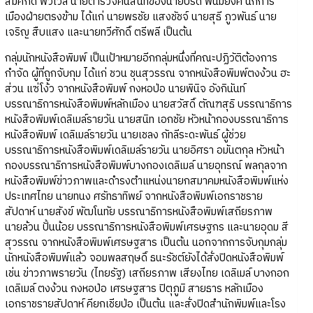
สมศักดิ์ พัวเวล นายตำรวจคนสนิทของนายปรีดี พนมยงค์ นักการ
เมืองฝ่ายตรงข้าม ได้แก่ นายพรชัย แสงชัชจ์ นายสุธี ภูวพันธ์ นาย
เจริญ สืบแสง และนายทวีศักดิ์ ตรีพลี เป็นต้น
กลุ่มนักหนังสือพิมพ์ เป็นเป้าหมายอีกกลุ่มหนึ่งที่คณะปฏิวัติต้องการ
กำจัด ผู้ที่ถูกจับกุม ได้แก่ ชวน ชุนสุวรรณ จากหนังสือพิมพ์ตงง้วน ฮะ
ส่วน แซ่โง้ว จากหนังสือพิมพ์ กงหอป่อ นายพินิจ อังกินันท์
บรรณาธิการหนังสือพิมพ์หลักเมือง นายสวัสดิ์ ตัณฑสุธิ บรรณาธิการ
หนังสือพิมพ์เดลิเมล์รายวัน นายสนิท เอกชัย หัวหน้ากองบรรณาธิการ
หนังสือพิมพ์ เดลิเมล์รายวัน นายเชลง กัทลีระดะพันธ์ ผู้ช่วย
บรรณาธิการหนังสือพิมพ์เดลิเมล์รายวัน นายอิศรา อมันตกุล หัวหน้า
กองบรรณาธิการหนังสือพิมพ์บางกองเดลิเมล์ นายอุทรณ์ พลกุลจาก
หนังสือพิมพ์ข่าวภาพและดำรงตำแหน่งนายกสมาคมหนังสือพิมพ์แห่ง
ประเทศไทย นายทนง ศรัทธาทิพย์ จากหนังสือพิมพ์เอกราชราย
สัปดาห์ นายสังข์ พัฒโนทัย บรรณาธิการหนังสือพิมพ์เสถียรภาพ
นายล้วน ปั้นน้อย บรรณาธิการหนังสือพิมพ์เศรษฐกร และนายอุดม สี
สุวรรณ จากหนังสือพิมพ์เศรษฐสาร เป็นต้น นอกจากการจับกุมกลุ่ม
นักหนังสือพิมพ์แล้ว จอมพลสฤษดิ์ ธนะรัชต์ยังได้สั่งปิดหนังสือพิมพ์
เช่น ข่าวภาพรายวัน (ไทยรัฐ) เสถียรภาพ เสียงไทย เดลิเมล์ บางกอก
เดลิเมล์ ตงง้วน กงหอป่อ เศรษฐสาร ปิตุภูมิ สายธาร หลักเมือง
เอกราชรายสัปดาห์ คียกเชียป่อ เป็นต้น และสั่งปิดสำนักพิมพ์และโรง