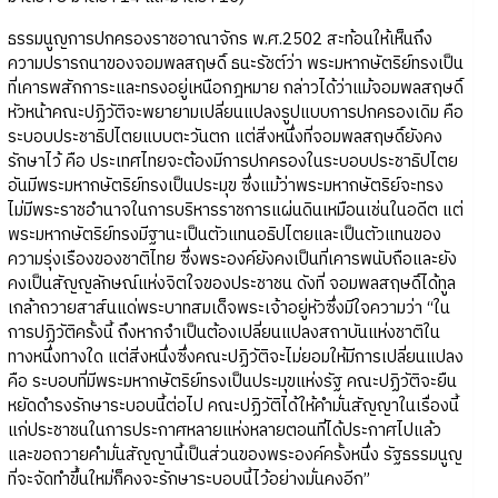
ธรรมนูญการปกครองราชอาณาจักร พ.ศ.2502 สะท้อนให้เห็นถึง
ความปรารถนาของจอมพลสฤษดิ์ ธนะรัชต์ว่า พระมหากษัตริย์ทรงเป็น
ที่เคารพสักการะและทรงอยู่เหนือกฎหมาย กล่าวได้ว่าแม้จอมพลสฤษดิ์
หัวหน้าคณะปฏิวัติจะพยายามเปลี่ยนแปลงรูปแบบการปกครองเดิม คือ
ระบอบประชาธิปไตยแบบตะวันตก แต่สิ่งหนึ่งที่จอมพลสฤษดิ์ยังคง
รักษาไว้ คือ ประเทศไทยจะต้องมีการปกครองในระบอบประชาธิปไตย
อันมีพระมหากษัตริย์ทรงเป็นประมุข ซึ่งแม้ว่าพระมหากษัตริย์จะทรง
ไม่มีพระราชอำนาจในการบริหารราชการแผ่นดินเหมือนเช่นในอดีต แต่
พระมหากษัตริย์ทรงมีฐานะเป็นตัวแทนอธิปไตยและเป็นตัวแทนของ
ความรุ่งเรืองของชาติไทย ซึ่งพระองค์ยังคงเป็นที่เคารพนับถือและยัง
คงเป็นสัญญลักษณ์แห่งจิตใจของประชาชน ดังที่ จอมพลสฤษดิ์ได้ทูล
เกล้าถวายสาส์นแด่พระบาทสมเด็จพระเจ้าอยู่หัวซึ่งมีใจความว่า “ใน
การปฏิวัติครั้งนี้ ถึงหากจำเป็นต้องเปลี่ยนแปลงสถาบันแห่งชาติใน
ทางหนึ่งทางใด แต่สิ่งหนึ่งซึ่งคณะปฏิวัติจะไม่ยอมให้มีการเปลี่ยนแปลง
คือ ระบอบที่มีพระมหากษัตริย์ทรงเป็นประมุขแห่งรัฐ คณะปฏิวัติจะยืน
หยัดดำรงรักษาระบอบนี้ต่อไป คณะปฏิวัติได้ให้คำมั่นสัญญาในเรื่องนี้
แก่ประชาชนในการประกาศหลายแห่งหลายตอนที่ได้ประกาศไปแล้ว
และขอถวายคำมั่นสัญญานี้เป็นส่วนของพระองค์ครั้งหนึ่ง รัฐธรรมนูญ
ที่จะจัดทำขึ้นใหม่ก็คงจะรักษาระบอบนี้ไว้อย่างมั่นคงอีก”