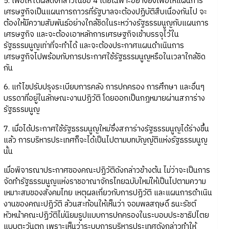
5. เพื่อให้ได้ผลดังกล่าวในข้อ 4 โดยเฉพาะอย่างยิ่งเพื่อให้แผนการ
เศรษฐกิจเป็นแผนการถาวรที่รัฐบาลจะต้องปฏิบัติสืบเนื่องกันไป จะ
ต้องให้มีความสัมพันธ์อย่างใกล้ชิดในระหว่างรัฐธรรมนูญกับแผนการ
เศรษฐกิจ และจะต้องเอาหลักการเศรษฐกิจเข้าบรรจุไว้ใน
รัฐธรรมนูญเท่าที่จะทำได้ และจะต้องประกาศแผนดำเนินการ
เศรษฐกิจไปพร้อมกับการประกาศใช้รัฐธรรมนูญหรือในเวลาใกล้ชิด
กัน
6. แก้ไขปรับปรุงระเบียบการคลัง การปกครอง การศึกษา และอื่นๆ
บรรดาที่อยู่ในลักษณะงานปฏิวัติ โดยออกเป็นกฎหมายผ่านสภาร่าง
รัฐธรรมนูญ
7. เมื่อได้ประกาศใช้รัฐธรรมนูญใหม่ซึ่งสภาร่างรัฐธรรมนูญได้ร่างขึ้น
แล้ว การบริหารประเทศก็จะได้เป็นไปตามบทบัญญัติแห่งรัฐธรรมนูญ
นั้น
เมื่อพิจารณาประกาศของคณะปฏิวัติดังกล่าวข้างต้น ไม่ว่าจะเป็นการ
จัดทำรัฐธรรมนูญแห่งราชอาณาจักรไทยฉบับใหม่ให้เป็นไปตามความ
เหมาะสมของสังคมไทย เหตุผลเกี่ยวกับการปฏิวัติ และแผนการดำเนิน
งานของคณะปฏิวัติ ล้วนสะท้อนให้เห็นว่า จอมพลสฤษดิ์ ธนะรัชต์
หัวหน้าคณะปฏิวัติไม่นิยมรูปแบบการปกครองในระบอบประชาธิปไตย
แบบตะวันตก เพราะเห็นว่าระบบการบริหารประเทศดังกล่าวทำให้