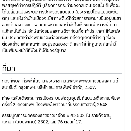
พลสฤษดิ์ทำการปฏิวัติ (เรียกการกระทำของกลุ่มตนเอง)นั้น ก็เพื่อจะ
ได้เปลี่ยนแปลงระบบการปกครองแบบเดิม (ประชาธิปไตยแบบตะวัน
ตก) และเห็นว่าบ้านเมืองจะมีสภาพดีได้ก็ด้วยการพยายามยืนอยู่บนขา
ของตัวเอง และการอุทิศแรงกายและกำลังใจทั้งหมดเพื่อการพัฒนา
แม้กระนั้นก็ประจักษ์แก่จอมพลสฤษดิ์ว่าก่อนที่จะทำประเทศให้ทันสมัย
นั้น ประเทศที่กำลังพัฒนาจะต้องตระหนักถึงกฎเกณฑ์ต่าง ๆ ซึ่งจะ
ต้องสร้างหลักเกณฑ์การอยู่รอดของชาติ และทำให้กฎเกณฑ์เหล่านี้
เป็นพันธะหน้าที่ที่พึงปฏิบัติของรัฐบาล
ที่มา
กองทัพบก. ที่ระลึกในงานพระราชทานเพลิงศพฯพณฯจอมพลสฤษดิ์
ธนะรัชต์. กรุงเทพฯ: บริษัท ธนะการพิมพ์ จำกัด, 2507.
ทักษ์ เฉลิมเตียรณ. การเมืองระบบพ่อขุนอุปถัมภ์แบบเผด็จการ. พิมพ์
ครั้งที่ 2. กรุงเทพฯ: โรงพิมพ์มหาวิทยาลัยธรรมศาสตร์, 2548.
ธรรมนูญการปกครองราชอาณาจักร พ.ศ.2502 ใน ราชกิจจานุ
เบกษา (ฉบับพิเศษ) 2502, เล่ม 76 ตอนที่ 17.