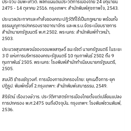
ประจวบ อัมพะเศวต. พลิกแผ่นดินประวัติการเมืองไทย 24 มิถุนายน
2475 - 14 ตุลาคม 2516. กรุงเทพฯ: สำนักพิมพ์สุขภาพใจ, 2543.
ประมวลประกาศและคำสั่งของคณะปฏิวัติที่ใช้เป็นกฎหมาย พร้อมทั้ง
ธรรมนูญการปกครองราชอาณาจักร และพ.ร.บ.จัดระเบียบราชการ
สำนักนายกรัฐมนตรี พ.ศ.2502. พระนคร: สำนักพิมพ์ก้าวหน้า,
2503.
ประมวลสุนทรพจน์ของจอมพลสฤษดิ์ ธนะรัชต์ นายกรัฐมนตรี ในระยะ
3 ปี แห่งการบริหารของคณะรัฐมนตรี 10 กุมภาพันธ์ 2502 ถึง 9
กุมภาพันธ์ 2505. พระนคร: โรงพิมพ์สำนักทำเนียบนายกรัฐมนตรี,
2505.
สมบัติ ธำรงธัญวงศ์. การเมืองการปกครองไทย: ยุคเผด็จการ-ยุค
ปฏิรูป. พิมพ์ครั้งที่ 2.กรุงเทพฯ: สำนักพิมพ์เสมาธรรม, 2549.
สิริรัตน์ เรืองวงษ์วาร. ประวัติศาสตร์การเมืองไทยตั้งแต่เปลี่ยนแปลง
การปกครอง พ.ศ.2475 จนถึงปัจจุบัน. กรุงเทพฯ: โรงพิมพ์ชวนพิมพ์,
2536.