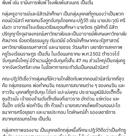
พิมพ์ เช่น รามินการพิมพ์ โรงพิมพ์แสงนคร เป็นต้น
กลุ่มครูอาจารย์และนิสิตนักศึกษา เป็นกลุ่มบุคคลที่ถูกมองว่าเป็นพวก
คอมมิวนิสต์ หลายคนจึงถูกจับกุมโดยคณะปฏิวัติ เช่น นายประวุฒิ ศรี
มันตะ อาจารย์โรงเรียนเตรียมอุดมศึกษา นายจิตร ภูมิศักดิ์ นิสิต
ปริญญาโทจุฬาลงกรณ์มหาวิทยาลัยและเป็นอาจารย์พิเศษมหาวิทยาลัย
ศิลปากร ร้อยตรีธรรมนูญ ตันเตมีย์ อดีตนักศึกษาคณะรัฐศาสตร์
มหาวิทยาลัยธรรมศาสตร์ และนายขจร วัฒนศิลา เลขาธิการสหภาพ
ครูโรงเรียนราษฎร เป็นต้น ในเดือนมกราคม พ.ศ.2502 ตำรวจได้
จับกุมครั้งใหญ่ มีจำนวนผู้ถูกจับกุมทั้งสิ้น 47 คน ส่วนใหญ่เป็นกลุ่มครู
จากจังหวัดศรีสะเกษ ในข้อหาการกระทำอันเป็นคอมมิวนิสต์
คณะปฏิวัติเชื่อว่ากลุ่มคนที่มีความใกล้ชิดกับพวกคอมมิวนิสต์มากที่สุด
คือ กลุ่มกรรมกร พ่อค้าคนจีน กรรมการสมาคมต่าง ๆ ของคนจีน และ
ชาวจีน บุคคลที่ถูกจับกุม ได้แก่ แปะเม่งคุณ ประธานมูลนิธิปอเต็กตึ๊ง
ชุนฮิวเม้ง เจ้าของร้านตังตั๊กเชียงที่เยาวราช อักต่วน แซ่หว่อง และ
จิ้นปั๊ก แซ่ตั้ง พ่อค้าจีน ตั๊ก ก๊วยน้ำ นายกสมาคมโพยก๊วนคอมปะโด
ธนาคารศรีอยุธยา และนายประกอบ โตลักษณ์ล้ำ รองเลขาธิการ
สมาคมกรรมกรไทย เป็นต้น
กลุ่มสหภาพแรงงาน เป็นบุคคลอีกกลุ่มหนึ่งที่คณะปฏิวัติถือว่าเป็นศัตรู