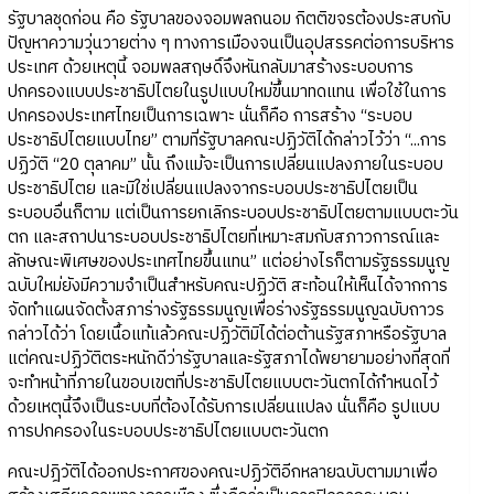
รัฐบาลชุดก่อน คือ รัฐบาลของจอมพลถนอม กิตติขจรต้องประสบกับ
ปัญหาความวุ่นวายต่าง ๆ ทางการเมืองจนเป็นอุปสรรคต่อการบริหาร
ประเทศ ด้วยเหตุนี้ จอมพลสฤษดิ์จึงหันกลับมาสร้างระบอบการ
ปกครองแบบประชาธิปไตยในรูปแบบใหม่ขึ้นมาทดแทน เพื่อใช้ในการ
ปกครองประเทศไทยเป็นการเฉพาะ นั่นก็คือ การสร้าง “ระบอบ
ประชาธิปไตยแบบไทย” ตามที่รัฐบาลคณะปฏิวัติได้กล่าวไว้ว่า “...การ
ปฏิวัติ “20 ตุลาคม” นั้น ถึงแม้จะเป็นการเปลี่ยนแปลงภายในระบอบ
ประชาธิปไตย และมิใช่เปลี่ยนแปลงจากระบอบประชาธิปไตยเป็น
ระบอบอื่นก็ตาม แต่เป็นการยกเลิกระบอบประชาธิปไตยตามแบบตะวัน
ตก และสถาปนาระบอบประชาธิปไตยที่เหมาะสมกับสภาวการณ์และ
ลักษณะพิเศษของประเทศไทยขึ้นแทน” แต่อย่างไรก็ตามรัฐธรรมนูญ
ฉบับใหม่ยังมีความจำเป็นสำหรับคณะปฏิวัติ สะท้อนให้เห็นได้จากการ
จัดทำแผนจัดตั้งสภาร่างรัฐธรรมนูญเพื่อร่างรัฐธรรมนูญฉบับถาวร
กล่าวได้ว่า โดยเนื้อแท้แล้วคณะปฏิวัติมิได้ต่อต้านรัฐสภาหรือรัฐบาล
แต่คณะปฏิวัติตระหนักดีว่ารัฐบาลและรัฐสภาได้พยายามอย่างที่สุดที่
จะทำหน้าที่ภายในขอบเขตที่ประชาธิปไตยแบบตะวันตกได้กำหนดไว้
ด้วยเหตุนี้จึงเป็นระบบที่ต้องได้รับการเปลี่ยนแปลง นั่นก็คือ รูปแบบ
การปกครองในระบอบประชาธิปไตยแบบตะวันตก
คณะปฎิวัติได้ออกประกาศของคณะปฏิวัติอีกหลายฉบับตามมาเพื่อ