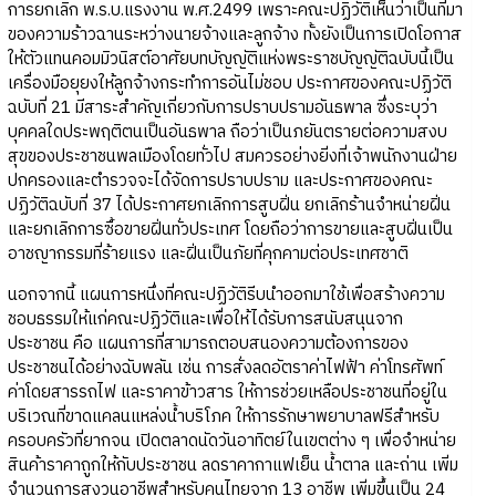
การยกเลิก พ.ร.บ.แรงงาน พ.ศ.2499 เพราะคณะปฏิวัติเห็นว่าเป็นที่มา
ของความร้าวฉานระหว่างนายจ้างและลูกจ้าง ทั้งยังเป็นการเปิดโอกาส
ให้ตัวแทนคอมมิวนิสต์อาศัยบทบัญญัติแห่งพระราชบัญญัติฉบับนี้เป็น
เครื่องมือยุยงให้ลูกจ้างกระทำการอันไม่ชอบ ประกาศของคณะปฏิวัติ
ฉบับที่ 21 มีสาระสำคัญเกี่ยวกับการปราบปรามอันธพาล ซึ่งระบุว่า
บุคคลใดประพฤติตนเป็นอันธพาล ถือว่าเป็นภยันตรายต่อความสงบ
สุขของประชาชนพลเมืองโดยทั่วไป สมควรอย่างยิ่งที่เจ้าพนักงานฝ่าย
ปกครองและตำรวจจะได้จัดการปราบปราม และประกาศของคณะ
ปฏิวัติฉบับที่ 37 ได้ประกาศยกเลิกการสูบฝิ่น ยกเลิกร้านจำหน่ายฝิ่น
และยกเลิกการซื้อขายฝิ่นทั่วประเทศ โดยถือว่าการขายและสูบฝิ่นเป็น
อาชญากรรมที่ร้ายแรง และฝิ่นเป็นภัยที่คุกคามต่อประเทศชาติ
นอกจากนี้ แผนการหนึ่งที่คณะปฏิวัติรีบนำออกมาใช้เพื่อสร้างความ
ชอบธรรมให้แก่คณะปฏิวัติและเพื่อให้ได้รับการสนับสนุนจาก
ประชาชน คือ แผนการที่สามารถตอบสนองความต้องการของ
ประชาชนได้อย่างฉับพลัน เช่น การสั่งลดอัตราค่าไฟฟ้า ค่าโทรศัพท์
ค่าโดยสารรถไฟ และราคาข้าวสาร ให้การช่วยเหลือประชาชนที่อยู่ใน
บริเวณที่ขาดแคลนแหล่งน้ำบริโภค ให้การรักษาพยาบาลฟรีสำหรับ
ครอบครัวที่ยากจน เปิดตลาดนัดวันอาทิตย์ในเขตต่าง ๆ เพื่อจำหน่าย
สินค้าราคาถูกให้กับประชาชน ลดราคากาแฟเย็น น้ำตาล และถ่าน เพิ่ม
จำนวนการสงวนอาชีพสำหรับคนไทยจาก 13 อาชีพ เพิ่มขึ้นเป็น 24