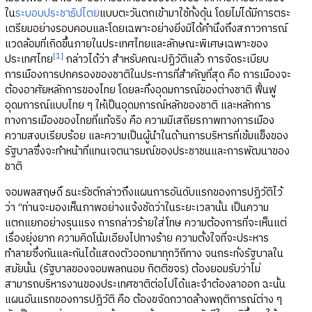
ใน
ระบอบประชาธิปไตย
แบบตะวันตกเข้ามาใช้ทั้งดุ้น โดยไม่ได้มีการตระ
เตรียมอย่างรอบคอบและโดยเฉพาะอย่างยิ่งมิได้คำนึงถึงสภาวการณ์
แวดล้อมที่เกิดขึ้นภายในประเทศไทยและลักษณะพิเศษเฉพาะของ
[1]
ประเทศไทย
กล่าวได้ว่า สำหรับคณะปฏิวัติแล้ว การจัดระเบียบ
การเมืองการปกครองของชาติในประการที่สำคัญที่สุด คือ การเมืองจะ
ต้องอาศัยหลักการของไทย โดยละทิ้งอุดมการณ์ของต่างชาติ ฟื้นฟู
อุดมการณ์แบบไทย ๆ ให้เป็นอุดมการณ์หลักของชาติ และหลักการ
ทางการเมืองของไทยที่แท้จริง คือ ความมีเสถียรภาพทางการเมือง
ความสงบเรียบร้อย และความเป็นผู้นำในด้านการบริหารที่เข้มแข็งของ
รัฐบาลซึ่งจะทำหน้าที่แทนเจตนารมณ์ของประชาชนและการพัฒนาของ
ชาติ
จอมพลสฤษดิ์ ธนะรัชต์กล่าวถึงแผนการอันดับแรกของการปฏิวัติไว้
ว่า “ท่านจะมองเห็นภาพอย่างแจ้งชัดว่าในระยะเวลานั้น เป็นความ
แตกแยกอย่างรุนแรง การกล่าวร้ายใส่โทษ ความต้องการที่จะเห็นแต่
เรื่องยุ่งยาก ความคิดโน้มเอียงไปทางร้าย ความตั้งใจที่จะประหาร
ทำลายซึ่งกันและกันได้แสดงตัวออกมาทุกวิถีทาง จนกระทั่งรัฐบาลใน
สมัยนั้น (รัฐบาลของจอมพลถนอม กิตติขจร) ต้องยอมรับว่าไม่
สามารถบริหารงานของประเทศชาติต่อไปได้และจำต้องลาออก ฉะนั้น
แผนอันแรกของการปฎิวัติ คือ ต้องขจัดกวาดล้างพฤติการณ์ต่าง ๆ