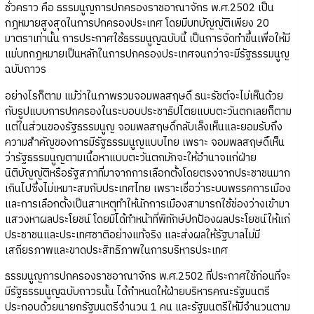
ชั่วคราว คือ ธรรมนูญการปกครองราชอาณาจักร พ.ศ.2502 เป็น
กฎหมายสูงสุดในการปกครองประเทศ โดยมีบทบัญญัติเพียง 20
มาตราเท่านั้น การประกาศใช้ธรรมนูญฉบับนี้ เป็นการจัดทำขึ้นเพื่อให้มี
แม่บทกฎหมายเป็นหลักในการปกครองประเทศจนกว่าจะมีรัฐธรรมนูญ
ฉบับถาวร
อย่างไรก็ตาม แม้ว่าในภาพรวมจอมพลสฤษดิ์ ธนะรัชต์จะไม่เห็นด้วย
กับรูปแบบการปกครองในระบอบประชาธิปไตยแบบตะวันตกเลยก็ตาม
แต่ในส่วนของรัฐธรรมนูญ จอมพลสฤษดิ์กลับเล็งเห็นและยอมรับถึง
ความสำคัญของการมีรัฐธรรมนูญแบบไทย เพราะ จอมพลสฤษดิ์เห็น
ว่ารัฐธรรมนูญตามเนื้อหาแบบตะวันตกมักจะให้อำนาจแก่ฝ่าย
นิติบัญญัติหรือรัฐสภาที่มาจากการเลือกตั้งโดยตรงจากประชาชนมาก
เกินไปซึ่งไม่เหมาะสมกับประเทศไทย เพราะเชื่อว่าระบบพรรคการเมือง
และการเลือกตั้งเป็นสาเหตุทำให้นักการเมืองสามารถใช้ช่องว่างเข้ามา
แสวงหาผลประโยชน์ โดยมิได้ทำหน้าที่พิทักษ์ปกป้องผลประโยชน์ให้แก่
ประชาชนและประเทศชาติอย่างแท้จริง และส่งผลให้รัฐบาลไม่มี
เสถียรภาพและขาดประสิทธิภาพในการบริหารประเทศ
ธรรมนูญการปกครองราชอาณาจักร พ.ศ.2502 ที่ประกาศใช้ก่อนที่จะ
มีรัฐธรรมนูญฉบับถาวรนั้น ได้กำหนดให้ฝ่ายบริหารคณะรัฐมนตรี
ประกอบด้วยนายกรัฐมนตรีจำนวน 1 คน และรัฐมนตรีให้มีจำนวนตาม