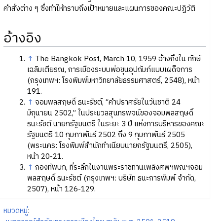
คำสั่งต่าง ๆ ซึ่งทำให้ทราบถึงเป้าหมายและแผนการของคณะปฏิวัติ
อ้างอิง
↑
The Bangkok Post, March 10, 1959 อ้างถึงใน ทักษ์
เฉลิมเตียรณ, การเมืองระบบพ่อขุนอุปถัมภ์แบบเผด็จการ
(กรุงเทพฯ: โรงพิมพ์มหาวิทยาลัยธรรมศาสตร์, 2548), หน้า
191.
↑
จอมพลสฤษดิ์ ธนะรัชต์, “คำปราศรัยในวันชาติ 24
มิถุนายน 2502,” ในประมวลสุนทรพจน์ของจอมพลสฤษดิ์
ธนะรัชต์ นายกรัฐมนตรี ในระยะ 3 ปี แห่งการบริหารของคณะ
รัฐมนตรี 10 กุมภาพันธ์ 2502 ถึง 9 กุมภาพันธ์ 2505
(พระนคร: โรงพิมพ์สำนักทำเนียบนายกรัฐมนตรี, 2505),
หน้า 20-21.
↑
กองทัพบก, ที่ระลึกในงานพระราชทานเพลิงศพฯพณฯจอม
พลสฤษดิ์ ธนะรัชต์ (กรุงเทพฯ: บริษัท ธนะการพิมพ์ จำกัด,
2507), หน้า 126-129.
หมวดหมู่
: