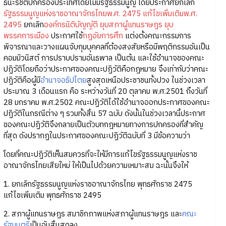
ธนะรัชต์ปกครองประเทศโดยไม่มีรัฐธรรมนูญ โดยประกาศยกเลิก
รัฐธรรมนูญแห่งราชอาณาจักรไทยพ.ศ. 2475 แก้ไขเพิ่มเติมพ.ศ.
2495
ยกเลิก
องค์กรนิติบัญญัติ
ยุบสภาผู้แทนราษฎร
ยุบ
พรรคการเมือง
ประกาศใช้
กฎอัยการศึก
แต่งตั้งคณะกรรมการ
พิจารณาและวางแผนจับกุมบุคคลที่ต้องสงสัยหรือมีพฤติกรรมอันเป็น
คอมมิวนิสต์ การปราบปรามอันธพาล เป็นต้น และใช้อำนาจของคณะ
ปฏิวัติโดยถือว่าประกาศของคณะปฏิวัติคือกฎหมาย จึงเท่ากับว่าคณะ
ปฏิวัติคือผู้มี
อำนาจอธิปไตย
สูงสุดเหนือประชาชนทั้งปวง ในช่วงเวลา
ประมาณ 3 เดือนแรก คือ ระหว่างวันที่ 20 ตุลาคม พ.ศ.2501 ถึงวันที่
28 มกราคม พ.ศ.2502 คณะปฏิวัติได้ใช้อำนาจออกประกาศของคณะ
ปฏิวัติในกรณีต่าง ๆ รวมทั้งสิ้น 57 ฉบับ ดังนั้นในช่วงเวลานี้ประกาศ
ของคณะปฏิวัติจึงกลายเป็นตัวบทกฎหมายทางการปกครองที่สำคัญ
ที่สุด ดังปรากฏในประกาศของคณะปฏิวัติฉบับที่ 3 มีข้อความว่า
โดยที่คณะปฏิวัติเห็นสมควรที่จะให้มีการแก้ไขรัฐธรรมนูญแห่งราช
อาณาจักรไทยเสียใหม่ ให้เป็นไปด้วยความเหมาะสม ฉะนั้นจึงให้
1. ยกเลิกรัฐธรรมนูญแห่งราชอาณาจักรไทย พุทธศักราช 2475
แก้ไขเพิ่มเติม พุทธศักราช 2495
2. สภาผู้แทนราษฎร สมาชิกภาพแห่งสภาผู้แทนราษฎร และ
คณะ
รัฐมนตรี
เป็นอันสิ้นสุดลง