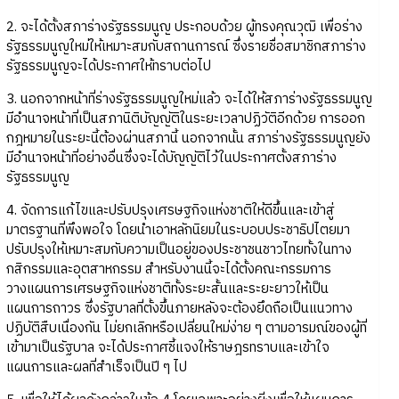
2. จะได้ตั้งสภาร่างรัฐธรรมนูญ ประกอบด้วย ผู้ทรงคุณวุฒิ เพื่อร่าง
รัฐธรรมนูญใหม่ให้เหมาะสมกับสถานการณ์ ซึ่งรายชื่อสมาชิกสภาร่าง
รัฐธรรมนูญจะได้ประกาศให้ทราบต่อไป
3. นอกจากหน้าที่ร่างรัฐธรรมนูญใหม่แล้ว จะได้ให้สภาร่างรัฐธรรมนูญ
มีอำนาจหน้าที่เป็นสภานิติบัญญัติในระยะเวลาปฏิวัติอีกด้วย การออก
กฎหมายในระยะนี้ต้องผ่านสภานี้ นอกจากนั้น สภาร่างรัฐธรรมนูญยัง
มีอำนาจหน้าที่อย่างอื่นซึ่งจะได้บัญญัติไว้ในประกาศตั้งสภาร่าง
รัฐธรรมนูญ
4. จัดการแก้ไขและปรับปรุงเศรษฐกิจแห่งชาติให้ดีขึ้นและเข้าสู่
มาตรฐานที่พึงพอใจ โดยนำเอาหลักนิยมในระบอบประชาธิปไตยมา
ปรับปรุงให้เหมาะสมกับความเป็นอยู่ของประชาชนชาวไทยทั้งในทาง
กสิกรรมและอุตสาหกรรม สำหรับงานนี้จะได้ตั้งคณะกรรมการ
วางแผนการเศรษฐกิจแห่งชาติทั้งระยะสั้นและระยะยาวให้เป็น
แผนการถาวร ซึ่งรัฐบาลที่ตั้งขึ้นภายหลังจะต้องยึดถือเป็นแนวทาง
ปฏิบัติสืบเนื่องกัน ไม่ยกเลิกหรือเปลี่ยนใหม่ง่าย ๆ ตามอารมณ์ของผู้ที่
เข้ามาเป็นรัฐบาล จะได้ประกาศชี้แจงให้ราษฎรทราบและเข้าใจ
แผนการและผลที่สำเร็จเป็นปี ๆ ไป