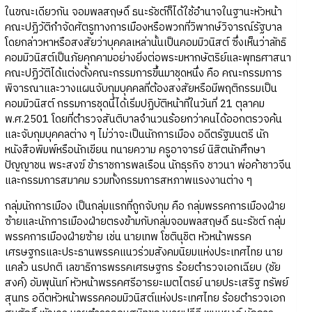
ในขณะเดียวกัน จอมพลสฤษดิ์ ธนะรัชต์ก็ได้ใช้อำนาจในฐานะหัวหน้า
คณะปฏิวัติกำจัดศัตรูทางการเมืองหรือพวกที่วิพากษ์วิจารณ์รัฐบาล
โดยกล่าวหาหรือสงสัยว่าบุคคลเหล่านั้นเป็นคอมมิวนิสต์ ซึ่งเห็นว่าลัทธิ
คอมมิวนิสต์เป็นภัยคุกคามอย่างยิ่งต่อพระมหากษัตริย์และพุทธศาสนา
คณะปฏิวัติได้แต่งตั้งคณะกรรมการขึ้นมาชุดหนึ่ง คือ คณะกรรมการ
พิจารณาและวางแผนจับกุมบุคคลที่ต้องสงสัยหรือมีพฤติกรรมเป็น
คอมมิวนิสต์ กรรมการชุดนี้ได้เริ่มปฏิบัติหน้าที่ในวันที่ 21 ตุลาคม
พ.ศ.2501 โดยที่ตำรวจสันติบาลจำนวนร้อยกว่าคนได้ออกตรวจค้น
และจับกุมบุคคลต่าง ๆ ไม่ว่าจะเป็นนักการเมือง อดีตรัฐมนตรี นัก
หนังสือพิมพ์หรือนักเขียน ทนายความ ครูอาจารย์ นิสิตนักศึกษา
ปัญญาชน พระสงฆ์ ข้าราชการพลเรือน นักธุรกิจ ชาวนา พ่อค้าชาวจีน
และกรรมการสมาคม รวมทั้งกรรมการสหภาพแรงงานต่าง ๆ
กลุ่มนักการเมือง เป็นกลุ่มแรกที่ถูกจับกุม คือ กลุ่มพรรคการเมืองฝ่าย
ซ้ายและนักการเมืองฝ่ายตรงข้ามกับกลุ่มจอมพลสฤษดิ์ ธนะรัชต์ กลุ่ม
พรรคการเมืองฝ่ายซ้าย เช่น นายเทพ โชตินุชิต หัวหน้าพรรค
เศรษฐกรและประธานพรรคแนวร่วมสังคมนิยมแห่งประเทศไทย นาย
แคล้ว นรปกติ เลขาธิการพรรคเศรษฐกร ร้อยตำรวจเอกเฉียบ (ชัย
สงค์) อัมพุนันท์ หัวหน้าพรรคศรีอารยะเมตไตรย์ นายประเสริฐ ทรัพย์
สุนทร อดีตหัวหน้าพรรคคอมมิวนิสต์แห่งประเทศไทย ร้อยตำรวจเอก