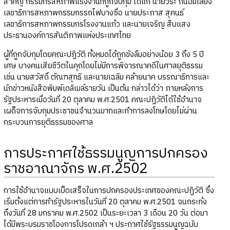
สำคัญ กรรมกรสหภาพแรงงานที่ถูกจับกุม ได้แก่ นายวีระ ถนอมเลี้ยง
เลขาธิการสหภาพกรรมกรรถไฟบางซื่อ นายประภาส สุคนธ์
เลขาธิการสหภาพกรรมกรโรงงานแก้ว และนายเจริญ สืบแสง
ประธานองค์การสันติภาพแห่งประเทศไทย
ผู้ที่ถูกจับกุมโดยคณะปฏิวัติ ทั้งหมดได้ถูกขังลืมอย่างน้อย 3 ถึง 5 ปี
เศษ บางคนเสียชีวิตในคุกโดยไม่มีการพิจารณาคดีในศาลยุติธรรม
เช่น นายสวัสดิ์ ตัณฑสุทธิ และนายเฉลิม คล้ายนาค บรรณาธิการและ
นักข่าวหนังสือพิมพ์เดลิเมล์รายวัน เป็นต้น กล่าวได้ว่า ภายหลังการ
รัฐประหารเมื่อวันที่ 20 ตุลาคม พ.ศ.2501 คณะปฏิวัติได้ใช้อำนาจ
เผด็จการจับกุมประชาชนจำนวนมากและทำการลงโทษโดยไม่ผ่าน
กระบวนการยุติธรรมของศาล
การประกาศใช้ธรรมนูญการปกครอง
ราชอาณาจักร พ.ศ.2502
การใช้อำนาจแบบเบ็ดเสร็จในการปกครองประเทศของคณะปฏิวัติ ซึ่ง
เริ่มตั้งแต่การทำรัฐประหารในวันที่ 20 ตุลาคม พ.ศ.2501 จนกระทั่ง
ถึงวันที่ 28 มกราคม พ.ศ.2502 เป็นระยะเวลา 3 เดือน 20 วัน ต่อมา
ได้มีพระบรมราชโองการโปรดเกล้า ฯ ประกาศใช้รัฐธรรมนูญฉบับ