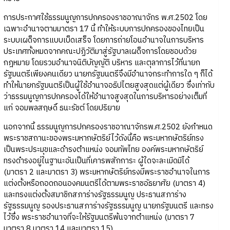
การประกาศใช้ธรรมนูญการปกครองราชอาณาจักร พ.ศ.2502 โดย
เฉพาะอำนาจตามมาตรา 17 นี้ ทำให้ระบบการปกครองของไทยเป็น
ระบบเผด็จการแบบเบ็ดเสร็จ โดยการถ่ายโอนอำนาจในการบริหาร
ประเทศทั้งหมดจากคณะปฏิวัติมาสู่รัฐบาลเผด็จการโดยชอบด้วย
กฎหมาย โดยรวมอำนาจนิติบัญญัติ บริหาร และตุลาการไว้ที่นายก
รัฐมนตรีเพียงคนเดียว นายกรัฐมนตรีจึงมีอำนาจกระทำการใด ๆ ก็ได้
ทำให้นายกรัฐมนตรีเป็นผู้ใช้อำนาจอธิปไตยสูงสุดแต่ผู้เดียว ซึ่งเท่ากับ
ว่าธรรมนูญการปกครองได้ให้อำนาจสูงสุดในการบริหารอย่างเต็มที่
แก่ จอมพลสฤษดิ์ ธนะรัชต์ โดยปริยาย
นอกจากนี้ ธรรมนูญการปกครองราชอาณาจักรพ.ศ.2502 ยังกำหนด
พระราชสถานะของพระมหากษัตริย์ไว้ดังนี้คือ พระมหากษัตริย์ทรง
เป็นพระประมุขและดำรงตำแหน่ง จอมทัพไทย องค์พระมหากษัตริย์
ทรงดำรงอยู่ในฐานะอันเป็นที่เคารพสักการะ ผู้ใดจะละเมิดมิได้
(มาตรา 2 และมาตรา 3) พระมหากษัตริย์ทรงมีพระราชอำนาจในการ
แต่งตั้งหรือถอดถอนองคมนตรีได้ตามพระราชอัธยาศัย (มาตรา 4)
และทรงแต่งตั้งสมาชิกสภาร่างรัฐธรรมนูญ ประธานสภาร่าง
รัฐธรรมนูญ รองประธานสภาร่างรัฐธรรมนูญ นายกรัฐมนตรี และทรง
ไว้ซึ่ง พระราชอำนาจที่จะให้รัฐมนตรีพ้นจากตำแหน่ง (มาตรา 7
มาตรา 8 มาตรา 14 และมาตรา 15)