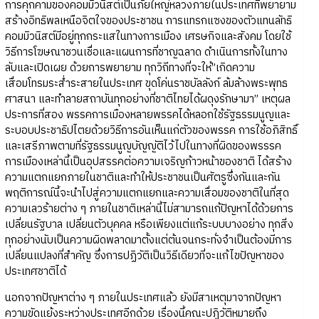
การคุกคามของคอมมิวนิสต์เป็นภัยใหญ่หลวงภายในประเทศที่พยายาม
สร้างอิทธิพลเหนือจิตใจของประชาชน การแทรกแซงของตัวแทนลัทธิ
คอมมิวนิสต์มีอยู่ทุกกระแสในทางการเมือง เศรษกิจและสังคม โดยใช้
วิธีการโฆษณาชวนเชื่อและแผนการที่ชาญฉลาด ดำเนินการทั้งในทาง
ลับและเปิดเผย ด้วยการพยายาม ทุกวิถีทางที่จะให้”เกิดความ
เสื่อมโทรมระส่ำระสายในประเทศ ขุดโค่นราชบัลลังก์ ล้มล้างพระพุทธ
ศาสนา และทำลายสถาบันทุกอย่างที่ชาติไทยได้ผดุงรักษามา” เหตุผล
ประการที่สอง พรรคการเมืองหลายพรรคได้หลอกใช้รัฐธรรมนูญและ
ระบอบประชาธิปไตยด้วยวิธีการอันเห็นแก่ตัวของพรรค การใช้อภิสิทธิ์
และเสรีภาพตามที่รัฐธรรมนูญบัญญัติไว้ไปในทางที่ผิดของพรรรค
การเมืองเหล่านี้เป็นอุปสรรคต่อความเจริญก้าวหน้าของชาติ ได้สร้าง
ความแตกแยกภายในชาติและทำให้ประชาชนเป็นศัตรูซึ่งกันและกัน
พฤติการณ์นี้จะนำไปสู่ความแตกแยกและความเสื่อมของชาติในที่สุด
ความเลวร้ายต่าง ๆ ภายในชาติเหล่านี้ไม่สามารถแก้ปัญหาได้ด้วยการ
เปลี่ยนรัฐบาล เปลี่ยนตัวบุคคล หรือเพียงแต่แก้ระบบบางอย่าง ทุกสิ่ง
ทุกอย่างนับเป็นความผิดพลาดมาตั้งแต่ต้นจนกระทั่งจำเป็นต้องมีการ
เปลี่ยนแปลงที่สำคัญ ซึ่งการปฏิวัติเป็นวิธีเดียวที่จะแก้ไขปัญหาของ
ประเทศชาติได้
นอกจากปัญหาต่าง ๆ ภายในประเทศแล้ว ยังมีสาเหตุมาจากปัญหา
ความขัดแย้งระหว่างประเทศอีกด้วย เรื่องนี้คณะปฏิวัติหมายถึง