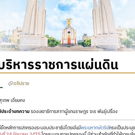
บริหารราชการแผ่นดิน
อภิปราย
ุเทพ เอี่ยมคง
ุฒิประจำบทความ
รองเลขาธิการสภาผู้แทนราษฎร จเร พันธุ์เปรื่อง
้ยึดหลักการปกครองระบอบประชาธิปไตยอันมี
พระมหากษัตริย์
ทรงเป็นประมุข
ันที่ 24 มิถุนายน 2475
โดยระบอบการปกครองนี้ มีส่วนสำคัญที่ทำให้การบริห