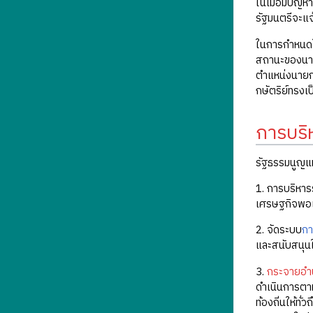
ในเมื่อมีปัญ
รัฐมนตรีจะแจ
ในการกำหนดใ
สถานะของนาย
ตำแหน่งนายกร
กษัตริย์ทรงเ
การบริ
รัฐธรรมนูญแ
1. การบริหาร
เศรษฐกิจพอเ
2. จัดระบบ
กา
และสนับสนุนใ
3.
กระจายอำ
ดำเนินการตา
ท้องถิ่นให้ท