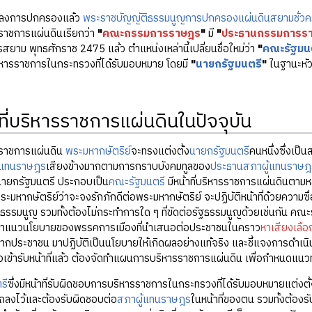
นแปลงการปกครองแล้ว
พระราชบัญญัติธรรมนูญการปกครองแผ่นดินสยามชั่วค
ราชการแผ่นดินเรียกว่า
"
คณะกรรมการราษฎร
"
มี
"
ประธานกรรมการร
ยาม พุทธศักราช 2475 แล้ว ตำแหน่งเหล่านี้เปลี่ยนชื่อใหม่ว่า
"
คณะรัฐมน
หารราชการในกระทรวงที่ได้รับมอบหมาย โดยมี
"
นายกรัฐมนตรี
"
ในฐานะหัวห
้าที่บริหารราชการแผ่นดินในปัจจุบัน
ราชการแผ่นดิน
พระมหากษัตริย์
จะทรงแต่งตั้ง
นายกรัฐมนตรี
คนหนึ่งซึ่งเป็น
้แทนราษฎร
เสียงข้างมากตามการกราบบังคมทูลของ
ประธานสภาผู้แทนราษฎ
นายกรัฐมนตรี ประกอบเป็น
คณะรัฐมนตรี
มีหน้าที่บริหารราชการแผ่นดินตามหล
มหากษัตริย์ว่าจะจงรักภักดีต่อพระมหากษัตริย์ จะปฏิบัติหน้าที่ด้วยความซ
รัฐธรรมนูญ รวมทั้งต้องไม่กระทำการใด ๆ ที่ขัดต่อรัฐธรรมนูญด้วยเช่นกัน ค
อนำแนวนโยบายของพรรคการเมืองที่นำเสนอต่อประชาชนในคราว
หาเสียงเลือก
ากประชาชน มาปฏิบัติเป็นนโยบายให้เกิดผลอย่างแท้จริง และชี้แจงการดำเน
่อเข้ารับหน้าที่แล้ว ต้องจัดทำแผนการบริหารราชการแผ่นดิน เพื่อกำหนดแน
รี
ซึ่งมีหน้าที่รับผิดชอบการบริหารราชการในกระทรวงที่ได้รับมอบหมายแต่งตั
แถลงไว้และต้องรับผิดชอบต่อ
สภาผู้แทนราษฎร
ในหน้าที่ของตน รวมทั้งต้อง