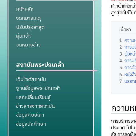
ทำหน้าที่หัว
หน้าหลัก
สูงสุดที่ใช้
จดหมายเหตุ
ปรับปรุงล่าสุด
เนื้อหา
สุ่มหน้า
1
ความ
จดหมายข่าว
2
การบร
3
ผู้มีห
4
การบร
สถาบันพระปกเกล้า
5
การจั
6
หนังส
เว็บไซต์สถาบัน
7
บรรณ
ฐานข้อมูลพระปกเกล้า
แลกเปลี่ยนเรียนรู้
ความห
ข่าวสารจากสถาบัน
ข้อมูลศิษย์เก่า
การบริหารรา
ข้อมูลนักศึกษา
ประเทศ ไปในแ
รัฐ การลดขั