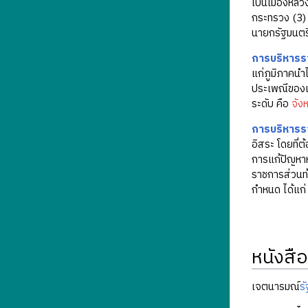
เป็นเมืองหล
กระทรวง (3) 
นายกรัฐมนตรี
การบริหารร
แก่ภูมิภาคนำ
ประเพณีของแต
ระดับ คือ
จังห
การบริหารรา
อิสระ โดยที่
การแก้ปัญหา
ราชการส่วนท้
กำหนด ได้แก
หนังสือ
เจตนารมณ์
ร