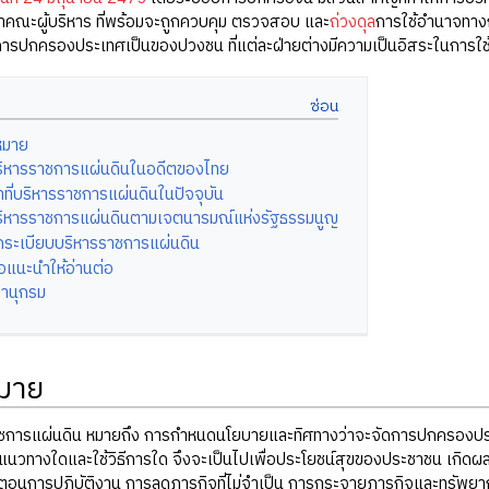
หน้าคณะผู้บริหาร ที่พร้อมจะถูกควบคุม ตรวจสอบ และ
ถ่วงดุล
การใช้อำนาจทาง
ในการปกครองประเทศเป็นของปวงชน ที่แต่ละฝ่ายต่างมีความเป็นอิสระในการใ
หมาย
ิหารราชการแผ่นดินในอดีตของไทย
น้าที่บริหารราชการแผ่นดินในปัจจุบัน
ิหารราชการแผ่นดินตามเจตนารมณ์แห่งรัฐธรรมนูญ
ดระเบียบบริหารราชการแผ่นดิน
ือแนะนำให้อ่านต่อ
านุกรม
มาย
ชการแผ่นดิน หมายถึง การกำหนดนโยบายและทิศทางว่าจะจัดการปกครองปร
นวทางใดและใช้วิธีการใด จึงจะเป็นไปเพื่อประโยชน์สุขของประชาชน เกิดผลสั
้นตอนการปฏิบัติงาน การลดภารกิจที่ไม่จำเป็น การกระจายภารกิจและทรัพย