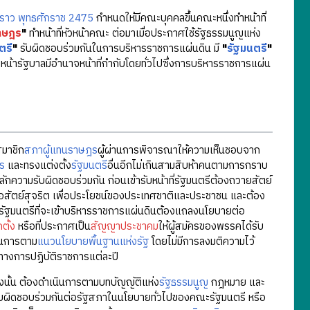
ราว พุทธศักราช 2475
กำหนดให้มีคณะบุคคลขึ้นคณะหนึ่งทำหน้าที่
าษฎร
"
ทำหน้าที่หัวหน้าคณะ ต่อมาเมื่อประกาศใช้รัฐธรรมนูญแห่ง
ตรี
"
รับผิดชอบร่วมกันในการบริหารราชการแผ่นดิน มี
"
รัฐมนตรี
"
น้ารัฐบาลมีอำนาจหน้าที่กำกับโดยทั่วไปซึ่งการบริหารราชการแผ่น
สมาชิก
สภาผู้แทนราษฎร
ผู้ผ่านการพิจารณาให้ความเห็นชอบจาก
ร
และทรงแต่งตั้ง
รัฐมนตรี
อื่นอีกไม่เกินสามสิบห้าคนตามการกราบ
ักความรับผิดชอบร่วมกัน ก่อนเข้ารับหน้าที่รัฐมนตรีต้องถวายสัตย์
ื่อสัตย์สุจริต เพื่อประโยชน์ของประเทศชาติและประชาชน และต้อง
ณะรัฐมนตรีที่จะเข้าบริหารราชการแผ่นดินต้องแถลงนโยบายต่อ
ตั้ง
หรือที่ประกาศเป็น
สัญญาประชาคม
ให้ผู้สมัครของพรรคได้รับ
ินการตาม
แนวนโยบายพื้นฐานแห่งรัฐ
โดยไม่มีการลงมติความไว้
วทางการปฏิบัติราชการแต่ละปี
้งนั้น ต้องดำเนินการตามบทบัญญัติแห่ง
รัฐธรรมนูญ
กฎหมาย และ
รับผิดชอบร่วมกันต่อรัฐสภาในนโยบายทั่วไปของคณะรัฐมนตรี หรือ