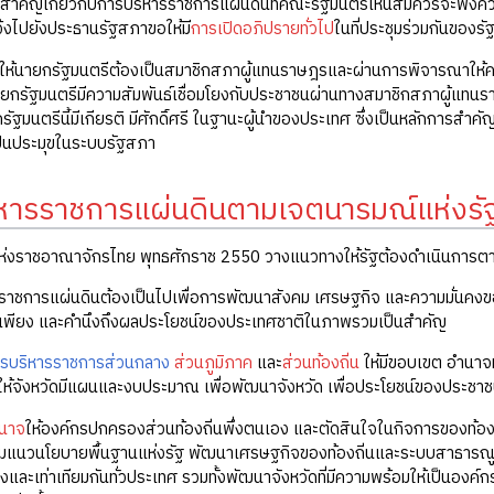
หาสำคัญเกี่ยวกับการบริหารราชการแผ่นดินที่คณะรัฐมนตรีเห็นสมควรจะฟั
้งไปยังประธานรัฐสภาขอให้มี
การเปิดอภิปรายทั่วไป
ในที่ประชุมร่วมกันของรั
ห้นายกรัฐมนตรีต้องเป็นสมาชิกสภาผู้แทนราษฎรและผ่านการพิจารณาให้ควา
กรัฐมนตรีมีความสัมพันธ์เชื่อมโยงกับประชาชนผ่านทางสมาชิกสภาผู้แท
ัฐมนตรีนี้มีเกียรติ มีศักดิ์ศรี ในฐานะผู้นำของประเทศ ซึ่งเป็นหลักกา
ป็นประมุขในระบบรัฐสภา
หารราชการแผ่นดินตามเจตนารมณ์แห่งร
ห่งราชอาณาจักรไทย พุทธศักราช 2550 วางแนวทางให้รัฐต้องดำเนินการตาม
ราชการแผ่นดินต้องเป็นไปเพื่อการพัฒนาสังคม เศรษฐกิจ และความมั่นคงข
พียง และคำนึงถึงผลประโยชน์ของประเทศชาติในภาพรวมเป็นสำคัญ
รบริหารราชการส่วนกลาง
ส่วนภูมิภาค
และ
ส่วนท้องถิ่น
ให้มีขอบเขต อำนาจห
ห้จังหวัดมีแผนและงบประมาณ เพื่อพัฒนาจังหวัด เพื่อประโยชน์ของประชาชนใ
นาจ
ให้องค์กรปกครองส่วนท้องถิ่นพึ่งตนเอง และตัดสินใจในกิจการของท้องถิ
มแนวนโยบายพื้นฐานแห่งรัฐ พัฒนาเศรษฐกิจของท้องถิ่นและระบบสาธารณ
ั่วถึงและเท่าเทียมกันทั่วประเทศ รวมทั้งพัฒนาจังหวัดที่มีความพร้อมให้เป็