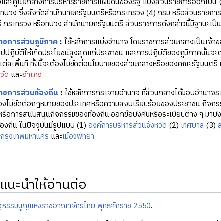
วงและศูนย์กลางการบริหารราชการแผ่นดินของรัฐ แบ่งส่วนราชการออกเป็น 
ทบวง ซึ่งสังกัดสำนักนายกรัฐมนตรีหรือกระทรวง (4) กรม หรือส่วนราชการที่เร
 กระทรวง หรือทบวง สำนักนายกรัฐมนตรี ส่วนราชการดังกล่าวนี้มีฐานะเป็น
าชการส่วนภูมิภาค
:
ใช้หลักการแบ่งอำนาจ โดยราชการส่วนกลางเป็นเจ้าขอ
ไปปฏิบัติให้เกิดประโยชน์สูงสุดแก่ประชาชน และการปฏิบัติของภูมิภาคนั
่ละพื้นที่ ทั้งนี้จะต้องไม่ขัดต่อนโยบายของส่วนกลางหรือของคณะรัฐมนต
วัด
และ
อำเภอ
ชการส่วนท้องถิ่น
:
ใช้หลักการกระจายอำนาจ ที่ส่วนกลางได้มอบอำนาจระดั
ต้องไม่ขัดต่อกฎหมายของประเทศหรือความสงบเรียบร้อยของประชาชน กิจกรรม
หรือการสนับสนุนกิจกรรมของท้องถิ่น ออกข้อบังคับหรือระเบียบต่าง ๆ มา
องถิ่น ในปัจจุบันมีรูปแบบ (1)
องค์การบริหารส่วนจังหวัด
(2)
เทศบาล
(3)
ส
่
กรุงเทพมหานคร
และ
เมืองพัทยา
แนะนำให้อ่านต่อ
ัฐธรรมนูญแห่งราชอาณาจักรไทย พุทธศักราช 2550
.