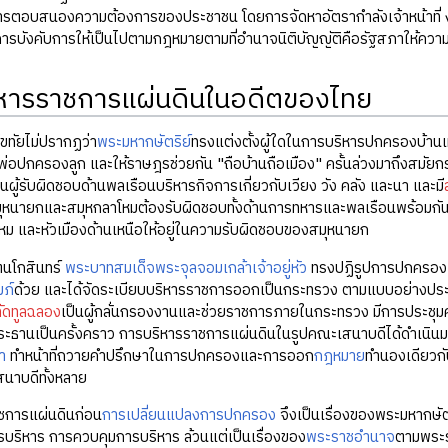
รตอบสนองความต้องการของประชาชน โดยการจัดหาอัตรากำลังเจ้าหน้าที่ งบ
รบังคับการให้เป็นไปตามกฎหมายตามที่อำนาจนิติบัญญัติคือรัฐสภาให้ความเ
หารราชการแผ่นดินในอดีตของไทย
โขทัยไม่ปรากฏว่า
พระมหากษัตริย์
ทรงแต่งตั้งผู้ใดในการบริหารปกครองบ้านเม
ปกครองลูก และให้ราษฎรช่วยกัน "ถือบ้านถือเมือง" ครั้นล่วงมาถึงสมัย
นผู้รับผิดชอบด้านพลเรือนบริหารกิจการเกี่ยวกับเวียง วัง คลัง และนา และมี
มุหนายกและสมุหกลาโหมต้องรับผิดชอบทั้งด้านการทหารและพลเรือนพร้อมกัน แต่
ม และหัวเมืองด้านเหนือให้อยู่ในความรับผิดชอบของสมุหนายก
ตนโกสินทร์
พระบาทสมเด็จพระจุลจอมเกล้าเจ้าอยู่หัว
ทรงปฏิรูปการปกครองแ
ภ์
ด้วย และได้จัดระเบียบบริหารราชการออกเป็นกระทรวง ตามแบบอย่างประเท
ัดทูลฉลอง
เป็นผู้กลั่นกรองงานและช่วยราชการภายในกระทรวง มีการประชุมคณ
ระธานเป็นครั้งคราว การบริหารราชการแผ่นดินในรูปคณะเสนาบดีได้ดำเนิน
า
ทำหน้าที่ถวายคำปรึกษาในการปกครองและการออก
กฎหมาย
ทำนองเดียวกั
นาบดีทั้งหลาย
ชการแผ่นดินก่อน
การเปลี่ยนแปลงการปกครอง
จึงเป็นเรื่องของพระมหากษั
ริหาร การควบคุมการบริหาร ล้วนแต่เป็นเรื่องของ
พระราชอำนาจ
ตามพระร