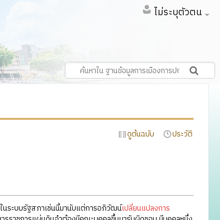
ไม่ระบุตัวตน
ดูต้นฉบับ
ประวัติ
ในระบบรัฐสภาเช่นนี้มานับแต่การอภิวัฒน์
เปลี่ยนแปลงการ
ารราชการแผ่นดินจำต้องมีคณะบุคคลขึ้นมารับผิดชอบ มีบุคคลหนึ่ง