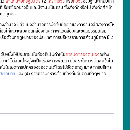
(1)
สำนักนายกรัฐมนตรี
(2)
กระทรวง
หรือ
ทบวง
ซึ่งมีฐานะเทียบเท่า
ียกชื่ออย่างอื่นและมีฐานะเป็นกรม ซึ่งสังกัดหรือไม่ สังกัดสำนัก
นิติบุคคล
งอำนาจ แล้วแบ่งอำนาจการบังคับบัญชาและการวินิจฉัยสั่งการให้
้นจะต้องให้เหมาะสมสอดคล้องกับสภาพแวดล้อมและขนบธรรมเนียม
รี หรือตัวบทกฎหมายของประเทศ การบริหารราชการส่วนภูมิภาค มี 2
บหนึ่งให้ประชาชนในท้องถิ่นไปดำเนิน
การปกครองตนเอง
อย่าง
ที่ทำได้ส่วนใหญ่จะเป็นเรื่องการพัฒนา มีอิสระในการตัดสินใจใน
บังคับในเขตการปกครองของตนได้โดยไม่ขัดต่อกฎหมาย การบริหาร
ุขาภิบาล
และ (4) ราชการบริหารส่วนท้องถิ่นอื่นตามที่กฎหมาย