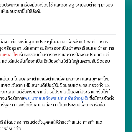
ประมาณ เครื่องมือเครื่องใช้ และออกกฎ ระเบียบต่าง ๆ มารอง
ห็นชอบตราขึ้นใช้บังคับ
ือง แต่จากหลักฐานที่ปรากฏในศิลาจารึกหลักที่ 1 พบว่า มีการ
กรุงศรีอยุธยา ได้แยกการบริหารออกเป็นฝ่ายพลเรือนและฝ่ายทหาร
สมุหกลาโหม
รับผิดชอบด้านการทหารและการป้องกันประเทศ แต่
ได้แบ่งพื้นที่ออกเป็นหัวเมืองด้านใต้ให้อยู่ในความรับผิดชอบ
ผ่นดิน โดยยกเลิกตำแหน่งตำแหน่งสมุหนายก และสมุหกลาโหม
ศตะวันตก ให้มีเสนาบดีเป็นผู้รับผิดชอบแต่ละกระทรวงทั้ง 12
ะเสนาบดีซึ่งพระมหากษัตริย์ประทับเป็นองค์ประธาน หรือให้ที่
มาจนถึงรัชกาล
พระบาทสมเด็จพระปกเกล้าเจ้าอยู่หัว
ซึ่งมีการจัดตั้ง
บรัฐสภา และจัดตั้งเสนาบดีสภา เป็นที่ประชุมปรึกษาหารือข้อ
ตริย์โดยตรง การแต่งตั้งบุคคลให้ดำรงตำแหน่ง การกำหนด
าชอัธยาศัย