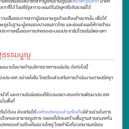
งความคิดเห็นของสมาชิกสภาผู้แทนราษฎรและ
สมาชิกวุฒิสภา
นายก
ฐสภาก็ได้ โดยที่รัฐสภาจะลงมติในปัญหาที่อภิปรายมิได้
มเห็นชอบจากสภาผู้แทนราษฎรด้วยเสียงข้างมากนั้น เพื่อให้
นราษฎรในฐานะผู้แทนของปวงชนชาวไทย และย่อมส่งผลให้การดำรง
รสำคัญประการหนึ่งของการปกครองระบอบประชาธิปไตยอันมีพระมหา
ัฐธรรมนูญ
แนวนโยบายด้านบริหารราชการแผ่นดิน ดังต่อไปนี้
องประเทศ อย่างยั่งยืน โดยต้องส่งเสริมการดำเนินงานตามปรัชญา
น้าที่ และความรับผิดชอบที่ชัดเจนเหมาะสมแก่การพัฒนาประเทศ
นพื้นที่
่นได้เอง ส่งเสริมให้
องค์กรปกครองส่วนท้องถิ่น
มีส่วนร่วมในการ
ูปโภคและสาธารณูปการ ตลอดทั้งโครงสร้างพื้นฐานสารสนเทศใน
นองค์กรปกครองส่วนท้องถิ่นขนาดใหญ่ โดยคำนึงถึงเจตนารมณ์ของ