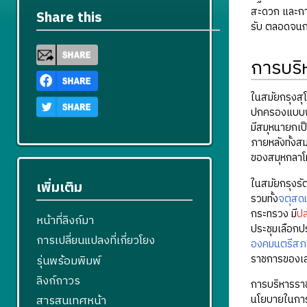
สะดวก และกา
Share this
รับ ตลอดจนกา
การบริ
ในสมัยกรุงสุ
ปกครองแบบพ่อ
มีสมุหนายกเป็
ภายหลังทั้งส
ของสมุหกลาโห
ในสมัยกรุงรั
เพิ่มเติม
รวมทั้ง
จตุสดม
กระทรวง มี
ปล
หน้าที่ลิงก์มา
ประชุมเลือกป
การเปลี่ยนแปลงที่เกี่ยวโยง
องคมนตรีสภ
ราชการของเส
รุ่นพร้อมพิมพ์
ลิงก์ถาวร
การบริหารรา
นโยบายในการบ
สารสนเทศหน้า