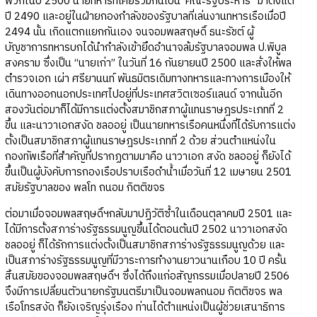
พวกในปี 2500 นายทหารที่เคยร่วมกันเป็น"คณะรัฐประหาร “มาตั้งแต่
ปี 2490 และอยู่ในฝ่ายกองกำลังของรัฐบาลที่เล่นงานทหารเรือเมื่อปี
2494 นั้น เกิดแตกแยกกันเอง จนจอมพลสฤษดิ์ ธนะรัชต์ ผู้
บัญชาการทหารบกได้นำกำลังเข้ายึดอำนาจล้มรัฐบาลจอมพล ป.พิบูล
สงคราม ซึ่งเป็น “นายเก่า” ในวันที่ 16 กันยายนปี 2500 และสั่งให้พล
ตำรวจเอก เผ่า ศรียานนท์ พันธมิตรเดิมทางทหารและทางการเมืองให้
เดินทางออกนอกประเทศไปอยู่ที่ประเทศสวิตเซอร์แลนด์ จากนั้นอีก
สองวันต่อมาก็ได้มีการแต่งตั้งสมาชิกสภาผู้แทนราษฎรประเภทที่ 2
ขึ้น และนาวาเอกสงัด ชลออยู่ เป็นนายทหารเรือคนหนึ่งที่ได้รับการแต่ง
ตั้งเป็นสมาชิกสภาผู้แทนราษฎรประเภทที่ 2 ด้วย ส่วนตำแหน่งใน
กองทัพเรือที่สำคัญที่ปรากฏตามมาคือ นาวาเอก สงัด ชลออยู่ ก็ยังได้
ขึ้นเป็นผู้บังคับการกองเรือปราบเรือดำน้ำเมื่อวันที่ 12 เมษายน 2501
สมัยรัฐบาลของ พลโท ถนอม กิตติขจร
ต่อมาเมื่อจอมพลสฤษดิ์ฯกลับมาปฏิวัติซ้ำในเดือนตุลาคมปี 2501 และ
ได้มีการตั้งสภาร่างรัฐธรรมนูญขึ้นได้ตอนต้นปี 2502 นาวาเอกสงัด
ชลออยู่ ก็ได้รักการแต่งตั้งเป็นสมาชิกสภาร่างรัฐธรรมนูญด้วย และ
เป็นสภาร่างรัฐธรรมนูญที่มีวาระการทำงานยาวนานเกือบ 10 ปี ครั้น
สิ้นสมัยของจอมพลสฤษดิ์ฯ ซึ่งได้ถึงแก่อสัญกรรมเมื่อปลายปี 2506
จึงมีการเปลี่ยนตัวนายกรัฐมนตรีมาเป็นจอมพลถนอม กิตติขจร พล
เรือโทรสงัด ก็ยังเจริญรุ่งเรือง ท่านได้ตำแหน่งเป็นผู้ช่วยเสนาธิการ