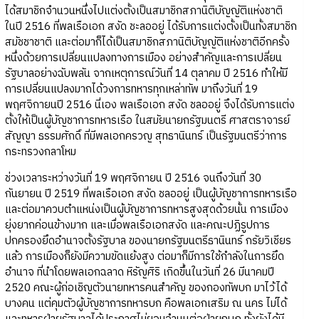
ได้สมาชิกจำนวนหนึ่งไปแต่งตั้งเป็นสมาชิกสภานิติบัญญัติแห่งชาติ
ในปี 2516 ที่พลเรือเอก สงัด ชะลออยู่ ได้รับการแต่งตั้งเป็นทั้งสมาชิก
สมัชชาชาติ และต่อมาก็ได้เป็นสมาชิกสภานิติบัญญัติแห่งชาติอีกครั้ง
หนึ่งด้วยการเปลี่ยนแปลงทางการเมือง อย่างสำคัญและการเปลี่ยน
รัฐบาลอย่างฉับพลัน จากเหตุการณ์วันที่ 14 ตุลาคม ปี 2516 ทำให้มี
การเปลี่ยนแปลงมากได้วงการทหารทุกเหล่าทัพ มาถึงวันที่ 19
พฤศจิกายนปี 2516 นี่เอง พลเรือเอก สงัด ชลออยู่ จึงได้รับการแต่ง
ตั้งให้เป็นผู้บัญชาการทหารเรือ ในสมัยนายกรัฐมนตรี ศาสตราจารย์
สัญญา ธรรมศักดิ์ ที่มีพลเอกครวญ สุทธานินทร์ เป็นรัฐมนตรีว่าการ
กระทรวงกลาโหม
ช่วงเวลาระหว่างวันที่ 19 พฤศจิกายน ปี 2516 จนถึงวันที่ 30
กันยายน ปี 2519 ที่พลเรือเอก สงัด ชลออยู่ เป็นผู้บัญชาการทหารเรือ
และต่อมาควบตำแหน่งเป็นผู้บัญชาการทหารสูงสุดด้วยนั้น การเมือง
ยุ่งยากค่อนข้างมาก และเมื่อพลเรือเอกสงัด และคณะปฏิรูปการ
ปกครองยึดอำนาจตั้งรัฐบาล ของนายกรัฐมนตรีธานินทร์ กรัยวิเชียร
แล้ว การเมืองก็ยังมีความขัดแย้งสูง ต่อมาก็มีการใช้กำลังในการยึด
อำนาจ ที่นำโดยพลเอกฉลาด หิรัญศิริ เกิดขึ้นในวันที่ 26 มีนาคมปี
2520 คณะผู้ก่อเชิญตัวนายทหารคนสำคัญ ของกองทัพบก มาไว้ได้
บางคน แต่คุมตัวผู้บัญชาการทหารบก คือพลเอกเสริม ณ นคร ไม่ได้