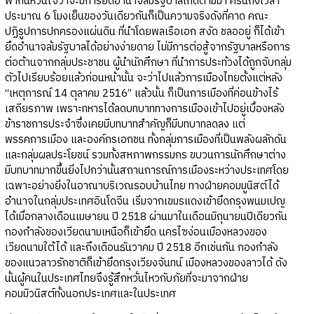
พากันหวั่นใจว่าจะมีการยึดอำนาจล้มรัฐบาลเกิดตามมา ครั้นถึงเวลา
ประมาณ 6 โมงเย็นของวันเดียวกันก็เป็นความจริงดังที่คาด คณะ
ปฏิรูปการปกครองแผ่นดิน ที่นำโดยพลเรือเอก สงัด ชลออยู่ ก็ได้เข้า
ยึดอำนาจล้มรัฐบาลได้อย่างง่ายดาย ไม่มีการต่อสู้จากรัฐบาลหรือการ
ต่อต้านจากกลุ่มประชาชน ผู้นำนักศึกษา ที่นำการประท้วงได้ถูกจับกลุ่ม
ตัวไปเรียบร้อยแล้วก่อนหน้านั้น จะว่าไปแล้วการเมืองไทยตั้งแต่หลัง
“เหตุการณ์ 14 ตุลาคม 2516” แล้วนั้น ก็เป็นการเมืองที่ค่อนข้างไร้
เสถียรภาพ เพราะทหารได้ลดบทบาททางการเมืองเข้าไปอยู่เบื้องหลัง
ข้าราชการประจำซึ่งเคยมีบทบาทสำคัญก็มีบทบาทลดลง แต่
พรรคการเมือง และองค์กรเอกชน ทั้งกลุ่มการเมืองที่เป็นพลังผลักดัน
และกลุ่มผลประโยชน์ รวมทั้งสหภาพกรรมกร ขบวนการนักศึกษาต่าง
มีบทบาทมากขึ้นยิ่งไปกว่านั้นสถานการณ์การเมืองระหว่างประเทศโดย
เฉพาะอย่างยิ่งในอาณาบริเวณรอบบ้านไทย ทางฝ่ายคอมมูนิสต์ได้
อำนาจในกลุ่มประเทศอินโดจีน เริ่มจากเขมรแดงเข้ายึดกรุงพนมเปญ
ได้เมื่อกลางเดือนเมษายน ปี 2518 ผ่านมาในเดือนมิถุนายนปีเดียวกัน
กองกำลังของเวียดนามเหนือก็เข้ายึด นครไซง่อนเมืองหลวงของ
เวียดนามใต้ได้ และถึงเดือนธันวาคม ปี 2518 อีกเช่นกัน กองกำลัง
ของแนวลาวรักชาติก็เข้ายึดกรุงเวียงจันทน์ เมืองหลวงของลาวได้ ดัง
นั้นผู้คนในประเทศไทยจึงรู้สึกหวั่นไหวกับภัยที่จะมาจากฝ่าย
คอมมิวนิสต์ทั้งนอกประเทศและในประเทศ