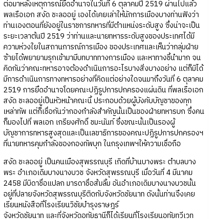
ต่อมาหลังเหตุการณ์ยึดอำนาจในวันที่ 6 ตุลาคมปี 2519 ผ่านไปแล้ว
พลเรือเอก สงัด ชะลออยู่ เองได้เคยเล่าให้นักการเมืองบางท่านฟังว่า
ท่านเองตอนที่ยังอยู่ในราชการทหารที่มีตำแหน่งระดับสูง ซึ่งน่าจะเป็น
ระยะเวลาต้นปี 2519 ว่าท่านและนายทหารระดับสูงของประเทศได้มี
ความห่วงใยในสถานการณ์การเมือง ของประเทศและเห็นว่ากลุ่มฝ่าย
ซ้ายได้พยายามรุกเข้ามามีบทบาททางการเมือง และหาทางชี้นำมาก จน
คิดกันว่าคณะทหารอาจต้องดำเนินการอะไรบางสิ่งบางอย่าง แต่ก็มิได้
มีการดำเนินการทางทหารอย่างที่คิดแต่อย่างใดจนมาถึงวันที่ 6 ตุลาคม
2519 การยึดอำนาจโดยคณะปฏิรูปการปกครองแผ่นดิน ที่พลเรือเอก
สงัด ชะลออยู่เป็นหัวหน้าคณะนี้ ประกอบด้วยผู้บังคับบัญชาของทุก
เหล่าทัพ แต่ก็เชื่อกันว่ากองกำลังสำคัญนั้นเป็นของฝ่ายทหารบก ซึ่งคน
ก็มองไปที่ พลเอก เกรียงศักดิ์ ชมะนันท์ ซึ่งขณะนั้นเป็นรองผู้
บัญชาการทหารสูงสุดและเป็นเลขาธิการของคณะปฏิรูปการปกครองฯ
ที่นายทหารคุมกำลังของกองทัพบุก ในกรุงเทพฯให้ความเชื่อถือ
สงัด ชะลออยู่ เป็นคนเมืองสุพรรณบุรี เกิดที่บ้านบางพระ ตำบลบาง
พระ อำเภอเดิมบางนางบวช จังหวัดสุพรรณบุรี เมื่อวันที่ 4 มีนาคม
2458 มีบิดาชื่อแปลก มารดาชื่อส้มลิ้ม อันอำเภอเดิมบางนางบวชนั้น
อยู่ที่ปลายจังหวัดสุพรรณบุรีติดกับจังหวัดชัยนาท ดังนั้นท่านจึงเคย
เรียนหนังสือที่โรงเรียนวิชัยบำรุงราษฎร์
จังหวัดชัยนาท และที่จังหวัดอุทัยธานีก็ได้เรียนที่โรงเรียนอุทัยทวีเวท