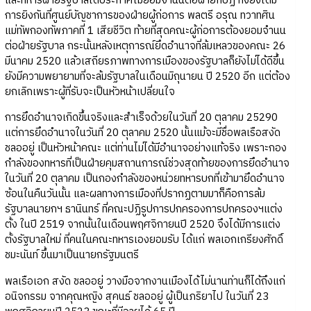
และทหารฝ่ายรัฐบาลได้ประกาศไม่ยอมจำนนต่อฝ่ายกบฏ ทั้งยังได้มี
การยิงกันที่ศูนย์บัญชาการของฝ่ายผู้ก่อการ พลตรี อรุณ ทวาทศิน
แม่ทัพกองทัพภาคที่ 1 เสียชีวิต ท้ายที่สุดคณะผู้ก่อการต้องยอมจำนน
ต่อฝ่ายรัฐบาล กระนั้นหลังเหตุการณ์ยึดอำนาจที่ล้มเหลวของคณะ 26
มีนาคม 2520 แล้วเสถียรภาพทางการเมืองของรัฐบาลก็ยังไม่ได้ดีขึ้น
ยังมีความพยายามที่จะล้มรัฐบาลในเดือนมิถุนายน ปี 2520 อีก แต่ต้อง
ยกเลิกเพราะผู้ที่รับจะเป็นหัวหน้าเปลี่ยนใจ
การยึดอำนาจเกิดขึ้นจริงและสำเร็จด้วยในวันที่ 20 ตุลาคม 25290
แต่การยึดอำนาจในวันที่ 20 ตุลาคม 2520 นั้นแม้จะมีชื่อพลเรือสงัด
ชลออยู่ เป็นหัวหน้าคณะ แต่ท่านไม่ได้มีอำนาจอย่างแท้จริง เพราะกอง
กำลังของทหารที่เป็นฝ่ายคุมสถานการณ์ช่วงสุดท้ายของการยึดอำนาจ
ในวันที่ 20 ตุลาคม เป็นกองกำลังของหน่วยทหารบกที่เข้ามายึดอำนาจ
ซ้อนในคืนวันนั้น และผลทางการเมืองที่ปรากฏตามมาก็คือการล้ม
รัฐบาลนายกฯ ธานินทร์ ที่คณะปฏิรูปการปกครองการปกครองฯแต่ง
ตั้ง ในปี 2519 จากนั้นในเดือนพฤศจิกายนปี 2520 จึงได้มีการแต่ง
ตั้งรัฐบาลใหม่ ที่คนในคณะทหารเองยอมรับ ได้แก่ พลเอกเกรียงศักดิ์
ชมะนันท์ ขึ้นมาเป็นนายกรัฐมนตรี
พลเรือเอก สงัด ชลออยู่ วางมือจากงานเมืองได้ไม่นานท่านก็ได้ถึงแก่
อนิจกรรม จากคุณหญิง สุคนธ์ ชลออยู่ ผู้เป็นภริยาไป ในวันที่ 23