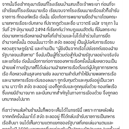
จากนั้นจึงเข้ากรุงมาเรียนที่โรงเรียนบ้านสมเด็จเจ้าพระยา ก่อนที่จะ
เข้าเรียนที่โรงเรียนนายเรือ เรียนจบจากโรงเรียนนายเรือแล้วก็เข้ารับ
ราชการ ที่กองทัพเรือ ดังนั้น เมื่อเกิดการพยายามยึดอำนาจโดยคณะ
นายทหารเรือระดับกลาง ที่ปรากฏตัวและชื่อ นาวาตรี มนัส จารุภา ใน
วันที่ 29 มิถุนายนปี 2494 ที่เรียกกันว่ากบฏแมนฮัตตัน ที่มีผลกระทบ
ต่อนายทหารเรือหลายฝ่ายทั้งที่เข้าร่วมและไม่ได้เข้าร่วมในการยึด
อำนาจครั้งนั้น ตอนนั้นนาวาโท สงัด ชลออยู่ เป็นผู้บังคับการเรือรบ
หลวงสุราษฎร์ธานี และท่านเป็น “ผู้ยิงปืนจากเรือไปยังรถถังของฝ่าย
รัฐบาลจนเสียหาย” จึงนับเป็นผู้ที่ร่วมต่อสู้กับฝ่ายรัฐบาลอย่างจริงจัง
และแท้จริง ดังนั้นเมื่อการก่อการของทหารเรือครั้งนั้นล้มเหลวจนเป็น
ฝ่ายแพ้ ทางรัฐบาลก็ได้เล่นงานฝ่ายทหารเรือตั้งแต่ผู้บัญชาการทหาร
เรือ คือหลวงสินธุสงครามชัย ลงมาตามลำดับทำให้มีนายพลทหารเรือ
และนายทหารเรือระดับรองลงมา ถูกจับกุมตัวและคุมขังอยู่เป็นเวลา
นาน นาวาโท สงัด ชะลออยู่ เองก็ถูกจับและถูกคุมขังด้วย กองทัพเรือ
ซึ่งเคยมีอำนาจมาก และมีบทบาทสำคัญในทางการเมืองด้วย จึงถูกลด
บทบาทลงไปมาก
ที่เขาว่าคนล้มห้ามข้ามนั้นก็พอจะเห็นได้ในกรณีนี้ เพราะภายหลังพ้น
จากคดีครั้งนั้นมาได้ สงัด ชะลออยู่ ก็ได้กลับเข้ารับราชการเป็นทหาร
เรือสืบมา จนได้เห็นความแตกแยกของรัฐบาลที่เคยเล่นงานตนและ