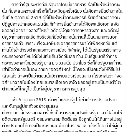
การทำรัฐประหารที่ล้มรัฐบาลโดยมีนายทหารเรือเป็นหัวหน้าคณะ
นั้น ที่ประสบความสำเร็จก็เห็นจะมีอยู่ครั้งเดียว นั่นคือการยึดอำนาจใน
วันที่ 6 ตุลาคมปี 2519 ผู้ที่เป็นหัวหน้าคณะทหารที่เรียกตัวเองว่าคณะ
ปฏิรูปการปกครองแผ่นดิน ที่ทำการยึดอำนาจได้คือพลเรือเอก สงัด
ชลออยู่ ฉายา “จอวส์ใหญ่” อดีตผู้บัญชาการทหารสูงสุด และอดีตผู้
บัญชาการทหารเรือ ที่จริงวันที่ยึดอำนาจนั้นท่านก็เป็นนายทหารนอก
ราชการแล้ว เพราะเพิ่งจะเกษียณอายุราชการมาได้เพียงหกวัน แต่
ท่านได้เข้าดำรงตำแหน่งทางการเมือง ที่สำคัญ ได้เป็นรัฐมนตรีว่าการ
กระทรวงกลาโหมได้ยังไม่ทันเกินเจ็ดวันเลย ท่านเป็นรัฐมนตรีว่าการ
กระทรวงกลาโหมของรัฐบาล ม.ร.ว.เสนีย์ ปราโมช ซึ่งก็คือรัฐบาลที่ท่าน
เข้ายึดอำนาจนั่นเอง ฉายา “จอวส์ใหญ่” นี้ใครจะเป็นคนตั้งให้ก็ลืมไป
เสียแล้ว น่าจะเป็นว่าตอนนั้นมีภาพยนตร์เรื่องฉลาม ที่เรียกกันว่า “จอ
วส์” มาฉายในเมืองไทยและพลเรือเอก สงัด ชลออยู่ ท่านเป็นคนตัวโต
ตำแหน่งก็ใหญ่โตเป็นถึงผู้บัญชาการทหารสูงสุด
เช้า 6 ตุลาคม 2519 เจ้าหน้าทีของรัฐได้เข้าทำการปราบปราม
และจับกุมผู้ประท้วงอย่างรุนแรง
ที่มหาวิทยาลัยธรรมศาสตร์ ซึ่งเป็นการชุมนุมประท้วงรัฐบาล ที่ปล่อยให้
อดีตนายกรัฐมนตรี จอมพลถนอม กิตติขจร ซึ่งถูกบีบให้เดินทางไปอยู่
ต่างประเทศได้บวชเป็นเณร และเข้ามาในราชอาณาจักรไทย ทำให้ผู้คน