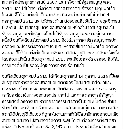
ทหารเรือฝ่ายยุทธการในปี 2507 และหลังจากมีรัฐธรรมนูญ พ.ศ.
2511 แล้ว ได้มีการแต่งตั้งสมาชิกวุฒิสภาตามรัฐธรรมนูญ พลเรือ
โทสงัด ก็ได้รับแต่งตั้งเป็นสมาชิกวุฒิสภาด้วยท่านหนึ่งในวันที่ 4
กรกฎาคมปี 2511 และได้ดำรงตำแหน่งอยู่จนถึงวันที่ 17 พฤศจิกายน
ปี 2514 เมื่อนายกรัฐมนตรี จอมพลถนอมฯยึดอำนาจล้มรัฐบาล ล้ม
รัฐธรรมนูญและตั้งรัฐบาลโดยไม่มีรัฐธรรมนูญและสภาอยู่ประมาณ
หนึ่งปี จนถึงเดือนธันวาคมปี 2515 จึงได้ประกาศใช้ธรรมนูญการปก
ครองฯและมีการตั้งสภานิติบัญญัติแห่งชาติขึ้นคราวนี้พลเรือเอกสงัด
ชลออยู่ ก็ได้รับแต่งตั้งเป็นสมาชิกสภานิติบัญญัติแห่งชาติอีกครั้งหนึ่ง
โดยก่อนหน้านี้ในเดือนตุลาคมปี 2515 พลเรือเอกสงัด ชลออยู่ ก็ได้รับ
การแต่งตั้ง เป็นรองผู้บัญชาการทหารเรือมาแล้ว
จนถึงเดือนตุลาคมปี 2516 ได้เกิดเหตุการณ์ 14 ตุลาคม 2516 ที่มีผล
ล้มรัฐบาลทหารของจอมพลถนอมกิตติขจร โดยนิสิตนักศึกษาและ
ประชาชน ถึงขนาดจอมพลถนอม กิตติขจร และจอมพลประภาส จารุ
เสถียร ต้องเดินทางออกนอกประเทศไป และศาสตราจารย์สัญญา
ธรรมศักดิ์ อธิการบดีมหาวิทยาลัยธรรมศาสตร์ในขณะนั้นต้องเข้ามา
รับหน้าที่นายกรัฐมนตรี ท่ามกลางความสับสนและวุ่นวาย ทางการเมือง
สภานิติบัญญัติเดิมเอง ก็ถูกเล่นงานมากทำให้มีสมาชิกลาออกจนเหลือ
สมาชิกน้อยมาก ไม่สามารถจัดการประชุมได้ จนต้องมีการตั้งสมัชชา
แห่งชาติประกอบด้วยสมาชิก 2,347 คน มาประชุมคัดเลือกกันเองจน