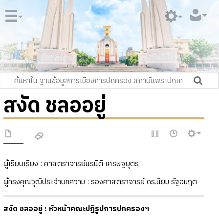
สงัด ชลออยู่
ผู้เรียบเรียง : ศาสตราจารย์นรนิติ เศรษฐบุตร
ผู้ทรงคุณวุฒิประจำบทความ : รองศาสตราจารย์ ดร.นิยม รัฐอมฤต
สงัด ชลออยู่ : หัวหน้าคณะปฏิรูปการปกครองฯ