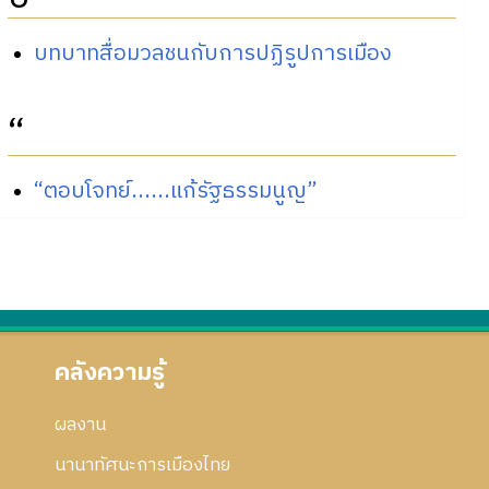
บทบาทสื่อมวลชนกับการปฏิรูปการเมือง
“
“ตอบโจทย์......แก้รัฐธรรมนูญ”
คลังความรู้
ผลงาน
นานาทัศนะการเมืองไทย