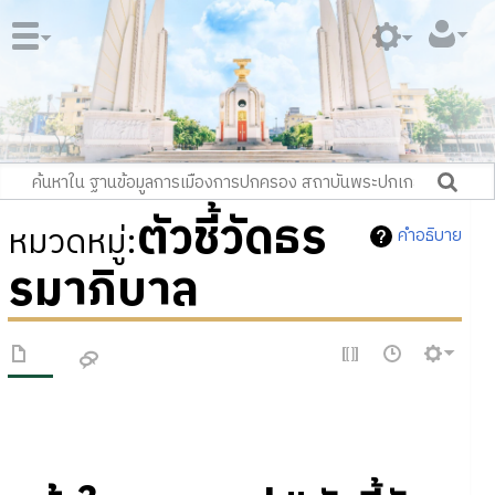
ตัวชี้วัดธร
หมวดหมู่
:
คำอธิบาย
รมาภิบาล