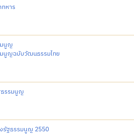
ักทหาร
รมนูญ
รมนูญฉบับวัฒนธรรมไทย
ฐธรรมนูญ
างรัฐธรรมนูญ 2550