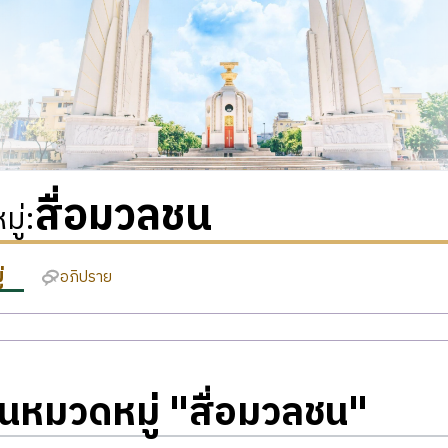
สื่อมวลชน
ู่
:
่
อภิปราย
ในหมวดหมู่ "สื่อมวลชน"