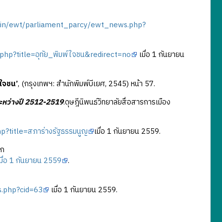
min/ewt/parliament_parcy/ewt_news.php?
x.php?title=อุทัย_พิมพ์ใจชน&redirect=no
เมื่อ 1 กันยายน
์ใจชน’
, (กรุงเทพฯ: สำนักพิมพ์บีเยศ, 2545) หน้า 57.
ะหว่างปี 2512-2519
.ดุษฎีนิพนธ์วิทยาลัยสื่อสารการเมือง
php?title=สภาร่างรัฐธรรมนูญ
เมื่อ 1 กันยายน 2559.
าก
ื่อ 1 กันยายน 2559
.
.php?cid=63
เมื่อ 1 กันยายน 2559.