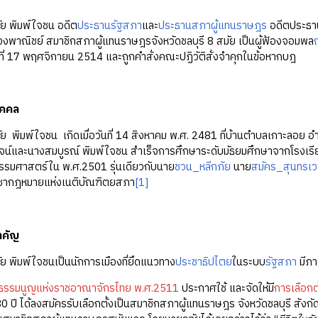
พิมพ์ใจชน อดีต
ประธานรัฐสภา
และ
ประธานสภาผู้แทนราษฎร
อดีตประธา
งพาณิชย์ สมาชิกสภาผู้แทนราษฎรจังหวัดชลบุรี 8 สมัย เป็นผู้ฟ้องจอมพล
นที่ 17 พฤศจิกายน 2514 และถูกคำสั่งคณะปฏิวัติสั่งจำคุกในข้อหากบฎ
ุคคล
มพ์ใจชน เกิดเมื่อวันที่ 14 สิงหาคม พ.ศ. 2481 ที่บ้านตำบลเกาะลอย อำ
น์และนางสมบูรณ์ พิมพ์ใจชน สำเร็จการศึกษาระดับมัธยมศึกษาจากโรงเรียน
รรมศาสตร์ใน พ.ศ.2501 รุ่นเดียวกับนาย
ชวน_หลีกภัย
นาย
สมัคร_สุนทรเว
ชากฎหมายแห่งเนติบัณฑิตยสภา
[1]
ำคัญ
มพ์ใจชนเป็นนักการเมืองที่ยึดแนวทาง
ประชาธิปไตย
ในระบบ
รัฐสภา
มีภา
ฐธรรมนูญแห่งราชอาณาจักรไทย พ.ศ.2511
ประกาศใช้ และจัดให้มี
การเลือกตั
0 ปี ได้ลงสมัครรับเลือกตั้งเป็นสมาชิกสภาผู้แทนราษฎร จังหวัดชลบุรี สังกั