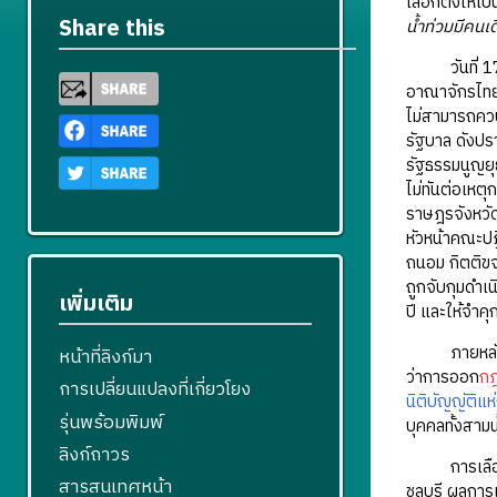
เลือกตั้งให้
Share this
น้ำท่วมมีคนเ
วันที่ 17 พ
อาณาจักรไทย
ไม่สามารถคว
รัฐบาล ดังปร
รัฐธรรมนูญย
ไม่ทันต่อเหตุ
ราษฎรจังหวั
หัวหน้าคณะป
ถนอม กิตติขจ
ถูกจับกุมดำเ
เพิ่มเติม
ปี และให้จำคุ
ภายหลังเหต
หน้าที่ลิงก์มา
ว่าการออก
กฎ
การเปลี่ยนแปลงที่เกี่ยวโยง
นิติบัญญัติแห
รุ่นพร้อมพิมพ์
บุคคลทั้งสาม
ลิงก์ถาวร
การเลือกตั้ง
สารสนเทศหน้า
ชลบุรี ผลการเ