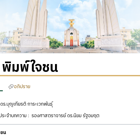
ย พิมพ์ใจชน
อภิปราย
: ดร.บุญเกียรติ การะเวกพันธุ์
ฒิประจำบทความ : รองศาสตราจารย์ ดร.นิยม รัฐอมฤต
จชน