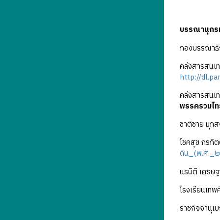
บรรณานุกร
กองบรรณาธิก
คลังสารสนเทศ
http://dl.pa
คลังสารสนเทศ
พรรครวมไทย
ชาติชาย มุกสง
โชคสุข กรกิตต
ดิน_(พ.ศ._
นรนิติ เศรษฐ
โรงเรียนเทพศิ
ราชกิจจานุเบ