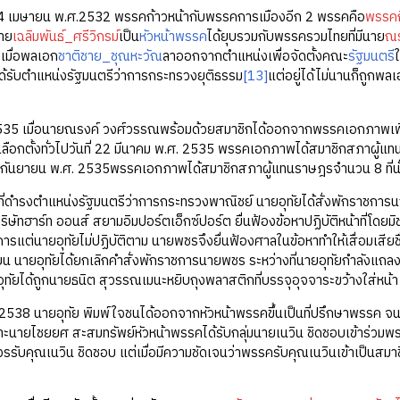
มษายน พ.ศ.2532 พรรคก้าวหน้ากับพรรคการเมืองอีก 2 พรรคคือ
พรรคก
นาย
เฉลิมพันธ์_ศรีวิกรม์
เป็น
หัวหน้าพรรค
ได้ยุบรวมกับพรรครวมไทยที่มีนาย
ณร
เมื่อพลเอก
ชาติชาย_ชุณหะวัณ
ลาออกจากตำแหน่งเพื่อจัดตั้งคณะ
รัฐมนตรี
ด้รับตำแหน่งรัฐมนตรีว่าการกระทรวงยุติธรรม
[13]
แต่อยู่ได้ไม่นานก็ถูกพล
มื่อนายณรงค์ วงศ์วรรณพร้อมด้วยสมาชิกได้ออกจากพรรคเอกภาพเพื่อ
ือกตั้งทั่วไปวันที่ 22 มีนาคม พ.ศ. 2535 พรรคเอกภาพได้สมาชิกสภาผู้แทน
 13 กันยายน พ.ศ. 2535พรรคเอกภาพได้สมาชิกสภาผู้แทนราษฎรจำนวน 8 ที่นั
รงตำแหน่งรัฐมนตรีว่าการกระทรวงพาณิชย์ นายอุทัยได้สั่งพักราชการ
บริษัทฮาร์ท ออนส์ สยามอิมปอร์ตเอ็กซ์ปอร์ต ยื่นฟ้องข้อหาปฏิบัติหน้าที่โ
การแต่นายอุทัยไม่ปฏิบัติตาม นายพชรจึงยื่นฟ้องศาลในข้อหาทำให้เสื่อมเสีย
ยายน นายอุทัยได้ยกเลิกคำสั่งพักราชการนายพชร ระหว่างที่นายอุทัยกำลังแถ
ุทัยได้ถูกนายธนิต สุวรรณเมนะหยิบถุงพลาสติกที่บรรจุอุจจาระขว้างใส่หน้า โ
 นายอุทัย พิมพ์ใจชนได้ออกจากหัวหน้าพรรคขึ้นเป็นที่ปรึกษาพรรค จนถ
นายไชยยศ สะสมทรัพย์หัวหน้าพรรคได้รับกลุ่มนายเนวิน ชิดชอบเข้าร่วมพรร
วรรับคุณเนวิน ชิดชอบ แต่เมื่อมีความชัดเจนว่าพรรครับคุณเนวินเข้าเป็นสม