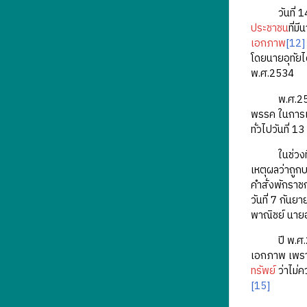
วันที่ 14 เ
ประชาชน
ที่มี
เอกภาพ
[12]
โดยนายอุทัยไ
พ.ศ.2534
พ.ศ.2535 เ
พรรค ในการเล
ทั่วไปวันที่
ในช่วงที่ดำ
เหตุผลว่าถูก
คำสั่งพักราช
วันที่ 7 กัน
พาณิชย์ นายอ
ปี พ.ศ.2538
เอกภาพ เพราะ
ทรัพย์
ว่าไม่ค
[15]