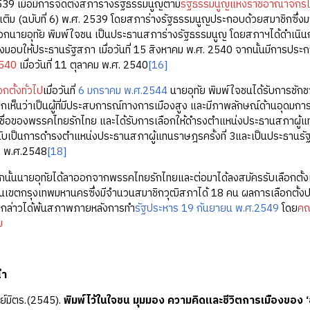
ื่อมีการจัดตั้งสภาร่างรัฐธรรมนูญตาม
รัฐธรรมนูญแห่งราชอาณาจัก
เติม (ฉบับที่ 6) พ.ศ. 2539 โดยสภาร่างรัฐธรรมนูญประกอบด้วยสมาชิกซึ่งมาจา
ลือกนายอุทัย พิมพ์ใจชน เป็นประธานสภาร่างรัฐธรรมนูญ โดยสภาฯได้ดำเนินก
งมอบให้ประธานรัฐสภา เมื่อวันที่ 15 สิงหาคม พ.ศ. 2540 จากนั้นมีการประก
540
เมื่อวันที่ 11 ตุลาคม พ.ศ. 2540
[16]
กตั้งทั่วไป
เมื่อวันที่
6 มกราคม พ.ศ.2544
นายอุทัย พิมพ์ใจชนได้รับการชัก
กเห็นว่าเป็นผู้ที่มีประสบการณ์ทางการเมืองสูง และมีภาพลักษณ์ด้านอุดมการ
ชื่อของพรรคไทยรักไทย และได้รับการเลือกให้ดำรงตำแหน่งประธานสภาผู
ับเป็นการดำรงตำแหน่งประธานสภาผู้แทนราษฎรครั้งที่ 3และเป็นประธานรัฐส
ม พ.ศ.2548
[18]
ายอุทัยได้ลาออกจากพรรคไทยรักไทยและต่อมาได้ลงสมัครรับเลือกตั้งเป็น
เขตกรุงเทพมหานครซึ่งมีจำนวนสมาชิกวุฒิสภาได้ 18 คน ผลการเลือกตั้งปราก
ังกล่าวได้พ้นสภาพภายหลังการทำ
รัฐประหาร
19 กันยายน พ.ศ.2549
โดย
คณ
ข
นำ
ีย์มิตร.(2545).
พิมพ์ไว้ในใจชน มุมมอง ความคิดและชีวิตการเมืองของ ‘อ