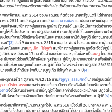
เป็นสมาชิกสภาผู้แทนราษฎรสมัยแรก โดยนายอุทัยได้เคยกล่าวไว้ว่า “
ชีวิตในว
ดินขบวนไปหารัฐมนตรีเราจะแก้อย่างไร นั่นคือความคิดว่าสนใจการเมือง 
ฤศจิกายน พ.ศ. 2514 จอมพลถนอม กิตติขจร นายกรัฐมนตรี ได้ทำการร
 พ.ศ. 2511 ยกเลิกรัฐสภา ยกเลิก
พรรคการเมือง
และประกาศห้ามมั่วสุมทาง
บคุมเสียงสมาชิกสภาผู้แทนราษฎรฝ่ายรัฐบาลได้ และเพื่อเป็นการตัดอำ
ากฏให้เห็นในประกาศคณะปฏิวัติฉบับที่ 6 คณะปฏิวัติได้ชี้แจงเหตุถึงความจ
ุยงบ่อนทำลายใช้อิทธิพลทั้งภายในและภายนอกสภานิติบัญญัติ ก่อกวนการบ
การณ์”
[3]
วันที่ 9 มีนาคม พ.ศ. 2515 นายอุทัย พิมพ์ใจชน สมาชิกสภาผู้แท
ดพิษณุโลกและนาย
บุญเกิด_หิรัญคำ
สมาชิกสภาผู้แทนราษฎรจังหวัดชัยภูมิ ได
ฏิวัติกับพวกอีกรวม 17 คน เป็นจำเลยต่อศาลอาญาในข้อหาเป็น
กบฏ
โดยเขีย
ร กับพวกได้ร่วมกันใช้กำลังประทุษร้ายและขู่เข็ญประชาชนชาวไทย เพื่อล้
นินคดีในข้อหากบฏแทนโดยคณะปฏิวัติได้มีคำสั่งหัวหน้าคณะปฏิวัติที่ 36/251
กนายอนันต์ ภักดิ์ประไพกับนายบุญเกิด หิรัญคำ คนละ 7 ปี
[4]
ุการณ์ 14 ตุลาคม พ.ศ.2516 นาย
สัญญา_ธรรมศักดิ์
นายกรัฐมนตรีดำ
หมายนิรโทษกรรม
แสดงว่าบุคคลทั้งสามมีความผิดจริงจึงไม่ยอมรับเพราะทั้
่งชาติ
จึงได้เสนอร่างพระราชบัญญัติให้ยกเลิกคำสั่งของหัวหน้าคณะปฏิวัติใ
นั้นมิได้กระทำความผิดและมิเคยต้องโทษตามคำสั่งของหัวหน้าคณะปฏิวัติ
[6]
ร
สมาชิกสภาผู้แทนราษฎรทั่วไป พ.ศ.2518 เมื่อวันที่ 26 มกราคม พ.ศ. 2518
ลือกตั้งทั้งประเทศปรากฎว่าพรรคประชาธิปัตย์ได้รับการเลือกตั้งเป็นลำดับที่ 1