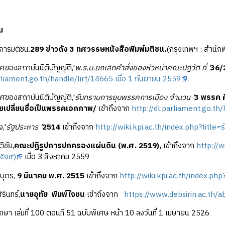
ม
ารมติชน.
289 ข่าวดัง 3 ทศวรรษหนังสือพิมพ์มติชน.
(กรุงเทพฯ : สำนักพิ
ของสถาบันนิติบัญญัติ,'
พ.ร.บ.ยกเลิกคำสั่งของหัวหน้าคณะปฏิวัติ ที่ '
36/2
rliament.go.th/handle/lirt/14665 เมื่อ 1 กันยายน 2559
.
ของสถาบันนิติบัญญัติ,'
รับทราบการยุบพรรคการเมือง จำนวน '
3 พรรค 
เปลี่ยนชื่อเป็นพรรคเอกภาพ/
เข้าถึงจาก
http://dl.parliament.go.th
,'
รัฐประหาร '
2514
เข้าถึงจาก
http://wiki.kpi.ac.th/index.php?titl
ิชัย,
คณะปฏิรูปการปกครองแผ่นดิน (พ.ศ. 2519),
เข้าถึงจาก
http://w
๒๕๑๙)
เมื่อ 3 สิงหาคม 2559
บุตร,
9 มีนาคม พ.ศ. 2515
เข้าถึงจาก
http://wiki.kpi.ac.th/index.php
รินทร์,
นายอุทัย พิมพ์ใจชน
เข้าถึงจาก
https://www.debsirin.ac.th/a
กษา เล่มที่ 100 ตอนที่ 51 ฉบับพิเศษ หน้า 10 ลงวันที่ 1 เมษายน 2526