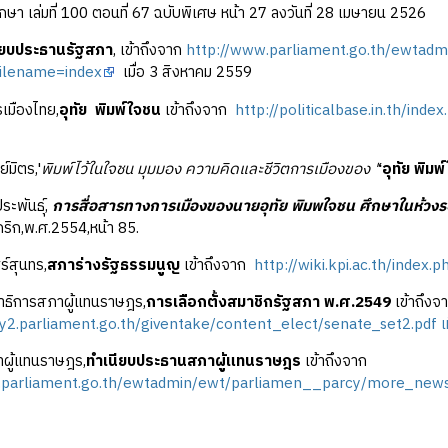
กษา เล่มที่ 100 ตอนที่ 67 ฉบับพิเศษ หน้า 27 ลงวันที่ 28 เมษายน 2526
ียบประธานรัฐสภา
, เข้าถึงจาก
http://www.parliament.go.th/ewtad
ilename=index
เมื่อ 3 สิงหาคม 2559
รเมืองไทย,
อุทัย พิมพ์ใจชน
เข้าถึงจาก
http://politicalbase.in.th/inde
ย์มิตร,'
พิมพ์ไว้ในใจชน มุมมอง ความคิดและชีวิตการเมืองของ '
‘อุทัย พิมพ
ระพันธุ์,
การสื่อสารทางการเมืองของนายอุทัย พิมพใจชน ศึกษาในห้วงร
กริก,พ.ศ.2554,หน้า 85.
์สุนทร,
สภาร่างรัฐธรรมนูญ
เข้าถึงจาก
http://wiki.kpi.ac.th/index.
าธิการสภาผู้แทนราษฎร,
การเลือกตั้งสมาชิกรัฐสภา พ.ศ.2549
เข้าถึงจ
ary2.parliament.go.th/giventake/content_elect/senate_set2.pdf เม
ผู้แทนราษฎร,
ทำเนียบประธานสภาผู้แทนราษฎร
เข้าถึงจาก
.parliament.go.th/ewtadmin/ewt/parliamen__parcy/more_news