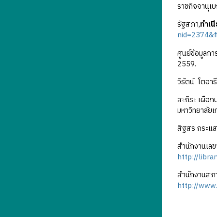
ราชกิจจานุเบ
รัฐสภา,
ทำเน
nid=2374&f
ศูนย์ข้อมูลกา
2559.
วิรัตน์ โตอารี
สะถิระ เผือกป
มหาวิทยาลัยเ
สิฐสร กระแสร
สำนักงานเลข
http://libr
สำนักงานสภา
http://www