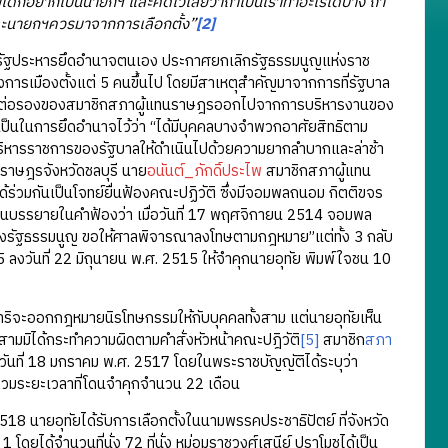
ัยเด็กอยากเป็นนายกฯ และคิดไว้เลยว่าถ้าเป็นเราทำอะไรได้บ้าง ถ้า
และนายกฯควรมาจากการเลือกตั้ง”
[2]
ัฐประหารยึดอำนาจตนเอง ประกาศยกเลิกรัฐธรรมนูญแห่งราช
การเมืองตั้งแต่ 5 คนขึ้นไป โดยมีสาเหตุสำคัญมาจากการที่รัฐบาล
นาจต่อรองของสมาชิกสภาผู้แทนราษฎรออกไปจากการบริหารงานของ
ำเป็นในการยึดอำนาจไว้ว่า “ได้มีบุคคลบางจำพวกอาศัยสิทธิตาม
ริหารราชการของรัฐบาลให้ดำเนินไปด้วยความยากลำบากและล่าช้า
นราษฎรจังหวัดชลบุรี นาย
อนันต์_ภักดิ์ประไพ
สมาชิกสภาผู้แทน
้ร่วมกันเป็นโจทย์ยื่นฟ้องคณะปฏิวัติ ซึ่งมีจอมพลถนอม กิตติขจร
นบรรยายในคำฟ้องว่า เมื่อวันที่ 17 พฤศจิกายน 2514 จอมพล
มล้างรัฐธรรมนูญ ขอให้ศาลพิจารณาลงโทษตามกฎหมาย”แต่ทั้ง 3 กลับ
5 ลงวันที่ 22 มิถุนายน พ.ศ. 2515 ให้จำคุกนายอุทัย พิมพ์ใจชน 10
ริจะออกกฎหมายนิรโทษกรรมให้กับบุคคลทั้งสาม แต่นายอุทัยเห็น
งสามมิได้กระทำความผิดตามคำสั่งหัวหน้าคณะปฎิวัติ
[5]
สมาชิก
สภา
นวันที่ 18 มกราคม พ.ศ. 2517 โดยในพระราชบัญญัติได้ระบุว่า
วมระยะเวลาที่โดนจำคุกจำนวน 22 เดือน
 นายอุทัยได้รับการเลือกตั้งในนามพรรคประชาธิปัตย์ ที่จังหวัด
 โดยได้จำนวนที่นั่ง 72 ที่นั่ง หม่อมราชวงศ์เสนีย์ ปราโมชได้เป็น