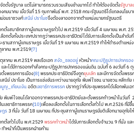
ดตั้งรัฐบาล แต่ไม่สามารถรวบรวมเสียงข้างมากได้ ทำให้ต้องจัดตั้ง
รัฐบาลเ
งคมนาคม เมื่อวันที่ 15 กุมภาพันธ์ พ.ศ. 2518 คณะรัฐมนตรีได้แถลงนโยบาย
ง หม่อมราชวงศ์
เสนีย์ ปราโมช
จึงต้องลาออกจากตำแหน่งนายกรัฐมนตรี
สมาชิกสภาผู้แทนราษฎรทั่วไป พ.ศ.2519 เมื่อวันที่ 4 เมษายน พ.ศ. 2519 
ลือกตั้งทั้งประเทศปรากฎว่าพรรคประชาธิปัตย์ได้รับการเลือกตั้งเป็นลำดับที่ 1 
นประธานสภาผู้แทนราษฎร เมื่อวันที่ 19 เมษายน พ.ศ.2519 ทำให้ดำรงตำแห
6 ตุลาคม พ.ศ.2519
[7]
ุลาคม พ.ศ.2519 พลเรือเอก
สงัด_ชลออยู่
หัวหน้า
คณะปฏิรูปการปกครองแ
ช และได้มีการออกคำสั่งคณะปฏิรูปการปกครองแผ่นดิน ฉบับที่ 6 ลงวันที่ 6 ต
มตั้งพรรคการเมือง
[8]
พรรคประชาธิปัตย์จึงถูก
ยุบเลิก
และมีการจัดตั้งพรรค
เสนีย์ ปราโมช เป็นการแข่งขันระหว่างนายอุทัย พิมพ์ใจชน นายชวน หลีกภัย 
นูญ_เทียนเงิน
อดีต
เลขาธิการพรรค
ปรากฏว่าที่ประชุมพรรคได้เลือกพันเอก
มพ์ใจชนได้ลาออกจากพรรคประชาธิปัตย์และตั้งพรรคก้าวหน้าในวันที่ 22
เป็นเลขาธิการพรรค
[10]
เพื่อลงเลือกตั้งในการเลือกตั้งทั่วไป พ.ศ.2526 ที่ม
าษฎร
3 ที่นั่ง วันที่ 18 เมษายน ที่ประชุมสภาผู้แทนราษฎรมีมติเลือกนายอุทั
้งทั่วไปใน พ.ศ.2529
พรรคก้าวหน้า
ได้รับการเลือกตั้งจำนวน 9 ที่นั่ง แ
่ง ทำหน้าที่เป็นพรรคฝ่ายค้าน