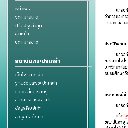
หน้าหลัก
นายอุทัย 
ว่าการกระทรว
จดหมายเหตุ
ตนเองเมื่อวั
ปรับปรุงล่าสุด
สุ่มหน้า
จดหมายข่าว
ประวัติส่วนบ
นายอุทัย พิ
สถาบันพระปกเกล้า
ของนายไพโรจ
มหาวิทยาลัยธ
อบรมศึกษาวิ
เว็บไซต์สถาบัน
ฐานข้อมูลพระปกเกล้า
แลกเปลี่ยนเรียนรู้
เหตุการณ์ส
ข่าวสารจากสถาบัน
นายอุทัย พิ
ข้อมูลศิษย์เก่า
เมื่อ
รั
ข้อมูลนักศึกษา
ขณะนั้นอายุ 3