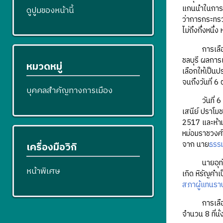
แกนนำในการจั
ดูปูมของหน้านี้
ว่าการกระทรว
ไม่ถึงกึ่งหนึ่
การเลือกตั้ง
ชลบุรี ผลการเ
หมวดหมู่
เลือกให้เป็
จนถึงวันที่ 
บุคคลสำคัญทางการเมือง
วันที่ 6 ต
เสนีย์ ปราโม
2517 และห้า
หม่อมราชวงศ์
จาก นาย
ธรรม
เครื่องมือวิกิ
นายอุทัย พิ
หน้าพิเศษ
เกิด หิรัญคำ
สภาผู้แทนร
การเลือกตั
จำนวน 8 ที่นั