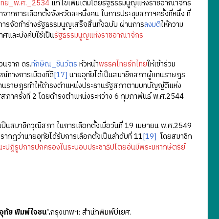
รไทย_พ.ศ._2534
แก้ไขเพิ่มเติมโดยรัฐธรรมนูญแห่งราชอาณาจักร
กการเลือกตั้งจังหวัดละหนึ่งคน ในการประชุมสภาฯครั้งที่หนึ่ง ที่
ารจัดทำร่างรัฐธรรมนูญเสร็จสิ้นทั้งฉบับ ผ่านการ
ลงมติ
ให้ความ
าศและบังคับใช้เป็น
รัฐธรรมนูญแห่งราชอาณาจักร
ชวนจาก ดร.
ทักษิณ_ชินวัตร
หัวหน้า
พรรคไทยรักไทย
ให้เข้าร่วม
ณ์ทางการเมืองที่ดี
[17]
นายอุทัยได้เป็นสมาชิกสภาผู้แทนราษฎร
้แทนราษฎรทำให้ดำรงตำแหน่งประธานรัฐสภาตามบทบัญญัติแห่ง
ภาครั้งที่ 2 โดยดำรงตำแหน่งระหว่าง 6 กุมภาพันธ์ พ.ศ.2544
สมาชิกวุฒิสภา ในการเลือกตั้งเมื่อวันที่ 19 เมษายน พ.ศ.2549
ฎว่านายอุทัยได้รับการเลือกตั้งเป็นลำดับที่ 11
[19]
โดยสมาชิก
ะปฏิรูปการปกครองในระบอบประชาธิปไตยอันมีพระมหากษัตริย์
ุทัย พิมพ์ใจชน’.
กรุงเทพฯ: สำนักพิมพ์บีเยศ.