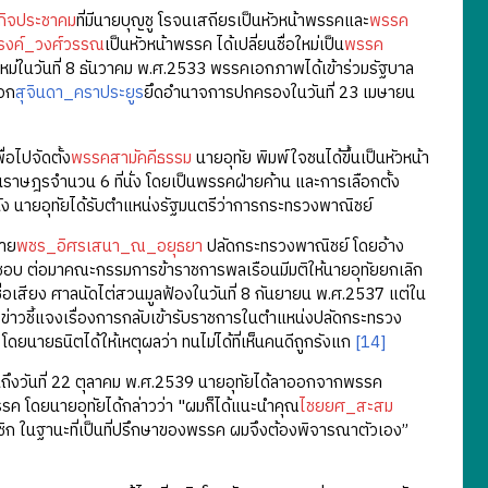
ิจประชาคม
ที่มีนายบุญชู โรจนเสถียรเป็นหัวหน้าพรรคและ
พรรค
งค์_วงศ์วรรณ
เป็นหัวหน้าพรรค ได้เปลี่ยนชื่อใหม่เป็น
พรรค
ใหม่ในวันที่ 8 ธันวาคม พ.ศ.2533 พรรคเอกภาพได้เข้าร่วมรัฐบาล
เอก
สุจินดา_คราประยูร
ยึดอำนาจการปกครองในวันที่ 23 เมษายน
ไปจัดตั้ง
พรรคสามัคคีธรรม
นายอุทัย พิมพ์ใจชนได้ขึ้นเป็นหัวหน้า
ราษฎรจำนวน 6 ที่นั่ง โดยเป็นพรรคฝ่ายค้าน และการเลือกตั้ง
่ง นายอุทัยได้รับตำแหน่งรัฐมนตรีว่าการกระทรวงพาณิชย์
นาย
พชร_อิศรเสนา_ณ_อยุธยา
ปลัดกระทรวงพาณิชย์ โดยอ้าง
ดยมิชอบ ต่อมาคณะกรรมการข้าราชการพลเรือนมีมติให้นายอุทัยยกเลิก
ชื่อเสียง ศาลนัดไต่สวนมูลฟ้องในวันที่ 8 กันยายน พ.ศ.2537 แต่ใน
ลงข่าวชี้แจงเรื่องการกลับเข้ารับราชการในตำแหน่งปลัดกระทรวง
ดยนายธนิตได้ให้เหตุผลว่า ทนไม่ได้ที่เห็นคนดีถูกรังแก
[14]
ึงวันที่ 22 ตุลาคม พ.ศ.2539 นายอุทัยได้ลาออกจากพรรค
ค โดยนายอุทัยได้กล่าวว่า "ผมก็ได้แนะนำคุณ
ไชยยศ_สะสม
าชิก ในฐานะที่เป็นที่ปรึกษาของพรรค ผมจึงต้องพิจารณาตัวเอง”