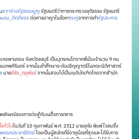
น
สภาร่างรัฐธรรมนูญ
รัฐมนตรีว่าการกระทรวงยุติธรรม รัฐมนตรี
ถนอม_กิตติขจร
ต่อศาลอาญาในข้อหา
กบฎ
จากการทำ
รัฐประหาร
เภอพานทอง จังหวัดชลบุรี เป็นบุตรคนโตจากพี่น้องจำนวน 9 คน
เทพศิรินทร์ จากนั้นเข้าศึกษาระดับปริญญาตรีในคณะนิติศาสตร์
ช
นาย
มีชัย_ฤชุพันธ์
จากนั้นสอบได้เป็นเนติบัณฑิตไทยจากสำนัก
พลักษณ์ของการต่อสู้กับเผด็จการทหาร
้งทั่วไป
ในวันที่ 10 กุมภาพันธ์ พ.ศ. 2512 นายอุทัย พิมพ์ใจชนซึ่ง
ด
พรรคประชาธิปัตย์
โดยเป็นผู้สมัครที่มีอายุน้อยที่สุดและได้รับการ