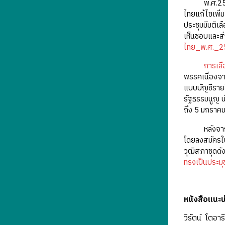
พ.ศ.2539 เม
ไทยแก้ไขเพิ่ม
ประชุมมีมติเ
เห็นชอบและส่
ไทย_พ.ศ._2
การเลือ
พรรคเนื่องจา
แบบบัญชีราย
รัฐธรรมนูญ น
ถึง 5 มกราค
หลังจากนั้นน
โดยลงสมัครใน
วุฒิสภาชุดด
ทรงเป็นประมุ
หนังสือแนะ
วิรัตน์ โตอาร