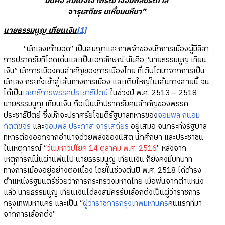
มันคือ สมเด็จเจ้าพระยาจอมพลประภาส
จารุเสถียร มเหี้ยมมหึมา”
นายธรรมนูญ เทียนเงิน
[1]
“นักเลงเก้ายอด” เป็นสมญาและภาพจำของนักการเมืองผู้มีลีลา
การปราศรัยที่โดดเด่นและเป็นเอกลักษณ์ นั่นคือ “นายธรรมนูญ เทียน
เงิน” นักการเมืองคนสำคัญของการเมืองไทย ที่เติบโตมาจากการเป็น
นักเลง กระทั่งเข้าสู่เส้นทางการเมือง และเติบใหญ่ในเส้นทางสายนี้ จน
ได้เป็น
เลขาธิการพรรค
ประชาธิปัตย์
ในช่วงปี พ.ศ. 2513 – 2518
นายธรรมนูญ เทียนเงิน ถือเป็นนักปราศรัยคนสำคัญของพรรค
ประชาธิปัตย์ ซึ่งมักจะปราศรัยโจมตีรัฐบาลทหารของ
จอมพล ถนอม
กิตติขจร
และ
จอมพล ประภาส จารุเสถียร
อยู่เสมอ จนกระทั่งรัฐบาล
ทหารต้องออกจากอำนาจด้วยพลังของนิสิต นักศึกษา และประชาชน
ในเหตุการณ์ “
วันมหาวิปโยค 14 ตุลาคม พ.ศ. 2516
” หลังจาก
เหตุการณ์นั้นผ่านพ้นไป นายธรรมนูญ เทียนเงิน ก็ยังคงมีบทบาท
ทางการเมืองอยู่อย่างต่อเนื่อง โดยในช่วงต้นปี พ.ศ. 2518 ได้ดำรง
ตำแหน่งรัฐมนตรีช่วยว่าการกระทรวงมหาดไทย เมื่อพ้นจากตำแหน่ง
แล้ว นายธรรมนูญ เทียนเงินได้ลงสมัครรับเลือกตั้งเป็นผู้ว่าราชการ
กรุงเทพมหานคร และเป็น “
ผู้ว่าราชการกรุงเทพมหานคร
คนแรกที่มา
จากการเลือกตั้ง”