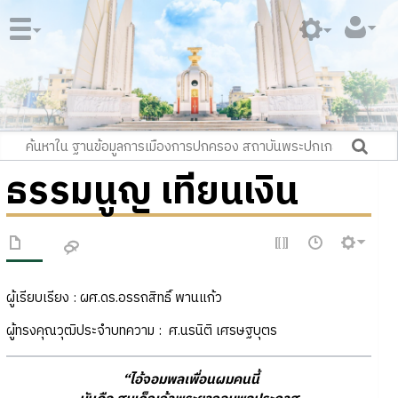
ธรรมนูญ เทียนเงิน
ผู้เรียบเรียง : ผศ.ดร.อรรถสิทธิ์ พานแก้ว
ผู้ทรงคุณวุฒิประจำบทความ : ศ.นรนิติ เศรษฐบุตร
“ไอ้จอมพลเพื่อนผมคนนี้