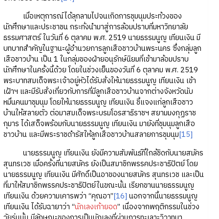
เมื่อเหตุการณ์ได้ลุกลามไปจนเกิดการชุมนุมประท้วงของ
นักศึกษาและประชาชน กระทั่งนำมาสู่การล้อมปราบที่มหาวิทยาลัย
ธรรมศาสตร์ ในวันที่ 6 ตุลาคม พ.ศ. 2519 นายธรรมนูญ เทียนเงิน มี
บทบาทสำคัญในฐานะผู้อำนวยการลูกเสือชาวบ้านพระนคร ซึ่งกลุ่มลูก
เสือชาวบ้าน เป็น 1 ในกลุ่มของฝ่ายอนุรักษ์นิยมที่เข้ามาล้อมปราบ
นักศึกษาในครั้งนี้ด้วย โดยในช่วงเย็นของวันที่ 6 ตุลาคม พ.ศ. 2519
พระบาทสมเด็จพระเจ้าอยู่หัวได้รับสั่งให้นายธรรมนูญ เทียนเงิน เข้า
เฝ้าฯ และมีรับสั่งเกี่ยวกับการที่มีลูกเสือชาวบ้านจากต่างจังหวัดนับ
หมื่นคนมาชุมนุม โดยให้นายธรรมนูญ เทียนเงิน ชี้แจงแก่ลูกเสือชาว
บ้านให้สลายตัว ต่อมาสมเด็จพระบรมโอรสาธิราชฯ สยามมงกุฏราช
กุมาร ได้เสด็จพร้อมกับนายธรรมนูญ เทียนเงิน มายังที่ชุมนุมลูกเสือ
ชาวบ้าน และมีพระราชดำรัสให้ลูกเสือชาวบ้านสลายการชุมนุม
[15]
นายธรรมนูญ เทียนเงิน ยังมีความสัมพันธ์ที่ใกล้ชิดกับนายสมัคร
สุนทรเวช เมื่อครั้งที่นายสมัคร ยังเป็นสมาชิกพรรคประชาธิปัตย์ โดย
นายธรรมนูญ เทียนเงิน มีศักดิ์เป็นอาของนายสมัคร สุนทรเวช และเป็น
ที่มาให้สมาชิกพรรคประชาธิปัตย์ในขณะนั้น เรียกขานนายธรรมนูญ
เทียนเงิน ด้วยความเคารพว่า “คุณอา”
[16]
นอกจากนี้นายธรรมนูญ
เทียนเงิน ได้รับฉายาว่า “
นักเลงเก้ายอด
” เนื่องจากพฤติกรรมในช่วง
วัยรุ่นนั้น มีลักษณะของการเป็นนักเลงที่ผ่านการทะเลาะวิวาทมา