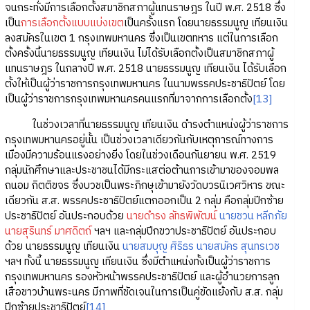
จนกระทั่งมีการเลือกตั้งสมาชิกสภาผู้แทนราษฎร ในปี พ.ศ. 2518 ซึ่ง
เป็น
การเลือกตั้งแบบแบ่งเขต
เป็นครั้งแรก โดยนายธรรมนูญ เทียนเงิน
ลงสมัครในเขต 1 กรุงเทพมหานคร ซึ่งเป็นเขตทหาร แต่ในการเลือก
ตั้งครั้งนี้นายธรรมนูญ เทียนเงิน ไม่ได้รับเลือกตั้งเป็นสมาชิกสภาผู้
แทนราษฎร ในกลางปี พ.ศ. 2518 นายธรรมนูญ เทียนเงิน ได้รับเลือก
ตั้งให้เป็นผู้ว่าราชการกรุงเทพมหานคร ในนามพรรคประชาธิปัตย์ โดย
เป็นผู้ว่าราชการกรุงเทพมหานครคนแรกที่มาจากการเลือกตั้ง
[13]
ในช่วงเวลาที่นายธรรมนูญ เทียนเงิน ดำรงตำแหน่งผู้ว่าราชการ
กรุงเทพมหานครอยู่นั้น เป็นช่วงเวลาเดียวกันกับเหตุการณ์ทางการ
เมืองมีความร้อนแรงอย่างยิ่ง โดยในช่วงเดือนกันยายน พ.ศ. 2519
กลุ่มนักศึกษาและประชาชนได้มีกระแสต่อต้านการเข้ามาของจอมพล
ถนอม กิตติขจร ซึ่งบวชเป็นพระภิกษุเข้ามายังวัดบวรนิเวศวิหาร ขณะ
เดียวกัน ส.ส. พรรคประชาธิปัตย์แตกออกเป็น 2 กลุ่ม คือกลุ่มปีกซ้าย
ประชาธิปัตย์ อันประกอบด้วย
นายดำรง ลัทธพิพัฒน์
นายชวน หลีกภัย
นายสุรินทร์ มาศดิตถ์
ฯลฯ และกลุ่มปีกขวาประชาธิปัตย์ อันประกอบ
ด้วย นายธรรมนูญ เทียนเงิน
นายสมบุญ ศิริธร
นายสมัคร สุนทรเวช
ฯลฯ ทั้งนี้ นายธรรมนูญ เทียนเงิน ซึ่งมีตำแหน่งทั้งเป็นผู้ว่าราชการ
กรุงเทพมหานคร รองหัวหน้าพรรคประชาธิปัตย์ และผู้อำนวยการลูก
เสือชาวบ้านพระนคร มีภาพที่ชัดเจนในการเป็นคู่ขัดแย้งกับ ส.ส. กลุ่ม
ปีกซ้ายประชาธิปัตย์
[14]