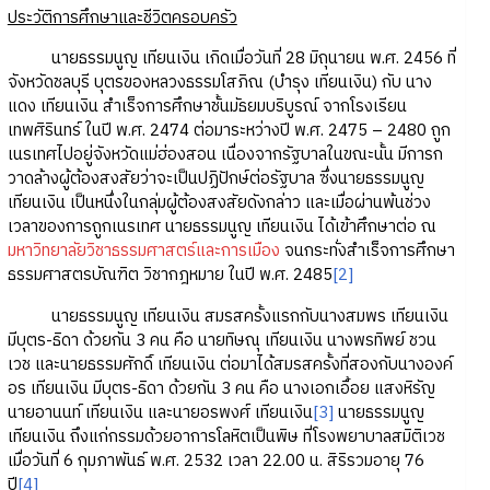
ประวัติการศึกษาและชีวิตครอบครัว
นายธรรมนูญ เทียนเงิน เกิดเมื่อวันที่ 28 มิถุนายน พ.ศ. 2456 ที่
จังหวัดชลบุรี บุตรของหลวงธรรมโสภิณ (บำรุง เทียนเงิน) กับ นาง
แดง เทียนเงิน สำเร็จการศึกษาชั้นมัธยมบริบูรณ์ จากโรงเรียน
เทพศิรินทร์ ในปี พ.ศ. 2474 ต่อมาระหว่างปี พ.ศ. 2475 – 2480 ถูก
เนรเทศไปอยู่จังหวัดแม่ฮ่องสอน เนื่องจากรัฐบาลในขณะนั้น มีการก
วาดล้างผู้ต้องสงสัยว่าจะเป็นปฏิปักษ์ต่อรัฐบาล ซึ่งนายธรรมนูญ
เทียนเงิน เป็นหนึ่งในกลุ่มผู้ต้องสงสัยดังกล่าว และเมื่อผ่านพ้นช่วง
เวลาของการถูกเนรเทศ นายธรรมนูญ เทียนเงิน ได้เข้าศึกษาต่อ ณ
มหาวิทยาลัยวิชาธรรมศาสตร์และการเมือง
จนกระทั่งสำเร็จการศึกษา
ธรรมศาสตรบัณฑิต วิชากฎหมาย ในปี พ.ศ. 2485
[2]
นายธรรมนูญ เทียนเงิน สมรสครั้งแรกกับนางสมพร เทียนเงิน
มีบุตร-ธิดา ด้วยกัน 3 คน คือ นายทิษณุ เทียนเงิน นางพรทิพย์ ชวน
เวช และนายธรรมศักดิ์ เทียนเงิน ต่อมาได้สมรสครั้งที่สองกับนางองค์
อร เทียนเงิน มีบุตร-ธิดา ด้วยกัน 3 คน คือ นางเอกเอื้อย แสงหิรัญ
นายอานนท์ เทียนเงิน และนายอรพงศ์ เทียนเงิน
[3]
นายธรรมนูญ
เทียนเงิน ถึงแก่กรรมด้วยอาการโลหิตเป็นพิษ ที่โรงพยาบาลสมิติเวช
เมื่อวันที่ 6 กุมภาพันธ์ พ.ศ. 2532 เวลา 22.00 น. สิริรวมอายุ 76
ปี
[4]