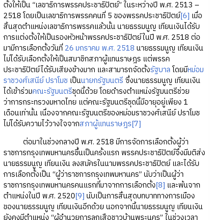
ตั้งให้เป็น “เลขาธิการพรรคประชาธิปัตย์” ในระหว่างปี พ.ศ. 2513 –
2518 โดยเป็นเลขาธิการพรรคคนที่ 5 ของพรรคประชาธิปัตย์
[6]
เมื่อ
สิ้นสุดตำแหน่งเลขาธิการพรรคแล้วนั้น นายธรรมนูญ เทียนเงินได้รับ
การแต่งตั้งให้เป็นรองหัวหน้าพรรคประชาธิปัตย์ในปี พ.ศ. 2518 ต่อ
มามีการเลือกตั้งวันที่
26 มกราคม พ.ศ. 2518
นายธรรมนูญ เทียนเงิน
ไม่ได้รับเลือกตั้งให้เป็นสมาชิกสภาผู้แทนราษฎร แต่พรรค
ประชาธิปัตย์ได้รับเสียงข้างมาก และสามารถจัดตั้ง
รัฐบาล
โดยมี
หม่อม
ราชวงศ์เสนีย์ ปราโมช
เป็น
นายกรัฐมนตรี
ซึ่งนายธรรมนูญ เทียนเงิน
ได้เข้าร่วม
คณะรัฐมนตรี
ชุดนี้ด้วย โดยดำรงตำแหน่งรัฐมนตรีช่วย
ว่าการกระทรวงมหาดไทย แต่คณะรัฐมนตรีชุดนี้มีอายุอยู่เพียง 1
เดือนเท่านั้น เนื่องจากคณะรัฐมนตรีของหม่อมราชวงศ์เสนีย์ ปราโมช
ไม่ได้รับความไว้วางใจจาก
สภาผู้แทนราษฎร
[7]
ต่อมาในช่วงกลางปี พ.ศ. 2518 มีการจัดการเลือกตั้งผู้ว่า
ราชการกรุงเทพมหานครขึ้นเป็นครั้งแรก พรรคประชาธิปัตย์จึงมีมติส่ง
นายธรรมนูญ เทียนเงิน ลงสมัครในนามพรรคประชาธิปัตย์ และได้รับ
การเลือกตั้งเป็น “ผู้ว่าราชการกรุงเทพมหานคร” นับว่าเป็นผู้ว่า
ราชการกรุงเทพมหานครคนแรกที่มาจากการเลือกตั้ง
[8]
และพ้นจาก
ตำแหน่งในปี พ.ศ. 2520
[9]
นับเป็นการสิ้นสุดบทบาททางการเมือง
ของนายธรรมนูญ เทียนเงินอีกด้วย นอกจากนี้นายธรรมนูญ เทียนเงิน
ยังคงมีตำแหน่ง “ผู้อำนวยการลูกเสือชาวบ้านพระนคร” ในช่วงเวลา