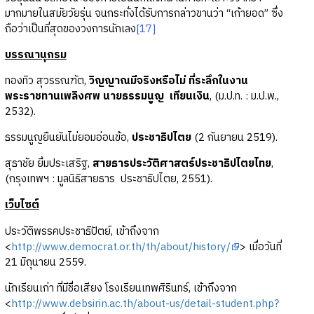
มากมายในสมัยวัยรุ่น จนกระทั่งได้รับการกล่าวขานว่า “เก้ายอด” ซึ่ง
ถือว่าเป็นที่สุดของวงการนักเลง
[17]
บรรณานุกรม
ทองทิว สุวรรณฑัต,
วิญญาณมีจริงหรือไม่ ที่ระลึกในงาน
พระราชทานเพลิงศพ นายธรรมนูญ
เทียนเงิน
, (ม.ป.ท. : ม.ป.พ.,
2532).
ธรรมนูญยืนยันไม่ยอมอ่อนข้อ,
ประชาธิปไตย
(2 กันยายน 2519).
สุธาชัย ยิ้มประเสริฐ,
สายธารประวัติศาสตร์ประชาธิปไตยไทย
,
(กรุงเทพฯ : มูลนิธิสายธาร ประชาธิปไตย, 2551).
เว็บไซต์
ประวัติพรรคประชาธิปัตย์, เข้าถึงจาก
<
http://www.democrat.or.th/th/about/history/
> เมื่อวันที่
21 มิถุนายน 2559.
นักเรียนเก่า ที่มีชื่อเสียง โรงเรียนเทพศิรินทร์, เข้าถึงจาก
<
http://www.debsirin.ac.th/about-us/detail-student.php?