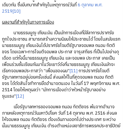
เดียวกัน ซึ่งมีบทบาทสำคัญในเหตุการณ์วันที่
6 ตุลาคม พ.ศ.
2519
[10]
ผลงานที่สำคัญในทางการเมือง
นายธรรมนูญ เทียนเงิน เป็นนักการเมืองที่มีลีลาการปราศรัย
ถูกใจประชาชน สามารถสร้างความนิยมให้ประชาชนได้ โดยในสมัยแรก
นายธรรมนูญ เทียนเงินได้ปราศรัยโจมตีรัฐบาลจอมพล ถนอม กิตติ
ขจร โดยเฉพาะการโจมตีจอมพล ประภาส จารุเสถียร ที่เป็นไปอย่างดุ
เดือด แต่ทั้งนี้นายธรรมนูญ เทียนเงิน และจอมพล ประภาส เคยเป็น
เพื่อนร่วมชั้นเรียนกันมาในวัยเยาว์ดังที่นายธรรมนูญ เทียนเงินมักจะ
เรียกจอมพลประภาสว่า “เพื่อนของผม”
[11]
การปราศรัยโจมตี
รัฐบาลทหารอยู่บ่อยครั้งเช่นนี้ ส่งผลให้ในที่สุดจอมพล ถนอม กิตติ
ขจร ได้ตัดสินใจทำการยึดอำนาจตนเอง ในวันที่ 17 พฤศจิกายน พ.ศ.
2514 โดยให้เหตุผลว่า “นักการเมืองด่าว่าหัวหน้ารัฐบาลอย่าง
รุนแรง”
[12]
เมื่อรัฐบาลทหารของจอมพล ถนอม กิตติขจร พ้นจากอำนาจ
ภายหลังเหตุการณ์วันมหาวิปโยค วันที่ 14 ตุลาคม พ.ศ. 2516 ส่งผล
ให้จอมพล ถนอม กิตติขจร ต้องเดินทางออกไปต่างประเทศ ระหว่าง
นั้นนายธรรมนูญ เทียนเงิน ดำรงตำแหน่งเลขาธิการพรรคประชาธิปัตย์