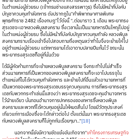
พยายามที่จะย้ายหลวงพิบูลฯออกจากตำแหน่งนายทหารปืนใหญ่ไปอยู่
ในตำแหน่งผู้ช่วยรบ (เจ้ากรมช่างแสงสรรพาวุธ) ซึ่งไม่มีหน้าที่บังคับ
บัญชาควบคุมกำลังทหาร ดังปรากฎใน”คำพิพากษาศาลพิเศษ
พุทธศักราช 2482 เรื่องกบฏ”ไว้ดังนี้ “..ต่อมาราว 1 เดือน พระยาทรง
สุรเดชจะเอาหลวงพิบูลสงคราม ซึ่งเวลานั้นเป็นนายทหารปืนใหญ่ไปอยู่
ในตำแหน่งผู้ช่วยรบ ซึ่งไม่มีหน้าที่บังคับบัญชาควบคุมกำลัง หลวงพิบูล
สงครามทราบเรื่องเข้าจึงไปสอบถามถึงเหตุผลว่าทำไมจึงจะย้ายให้ไป
อยู่ตำแหน่งผู้ช่วยรบ แต่ทหารยามได้เอาดาบปลายปืนกั้นไว้ ขณะนั้น
พระยาทรงสุรเดชก็อยู่ที่นั่นด้วย
ได้มีผู้คัดค้านการที่จะย้ายหลวงพิบูลสงคราม จึงกระทำไปไม่สำเร็จ
ส่วนนายทหารที่เป็นพวกของหลวงพิบูลสงครามก็จะเอาไปบรรจุใน
ตำแหน่งที่ไม่ได้ควบคุมกำลังทหาร และย้ายไปที่อื่นแล้วเอานายทหารที่
เป็นพวกของพระยาทรงสุรเดชบรรจุควบคุมแทน การที่พระยาทรงสุร
เดชกับพวกกระทำเช่นนี้แสดงว่า พระยาทรงสุรเดชจะคุมอำนาจทหาร
ไว้ฝ่ายเดียว บั่นทอนอำนาจการปกครองของทหารซึ่งหลวงพิบูล
สงครามและพวกที่ได้ควบคุมอยู่นั้นให้หมดสิ้นไป โดยมีวัตถุประสงค์
เกี่ยวแก่การเมืองซึ่งจะได้กล่าวต่อไป ตั้งแต่นั้นมา พระยาทรงสุรเดช
กับหลวงพิบูลสงครามก็ไม่ถูกกันเรื่อยๆมา...”
[18]
นอกจากนี้ยังมีความขัดแย้งอันเกิดจาก“
เค้าโครงการเศรษฐกิจ