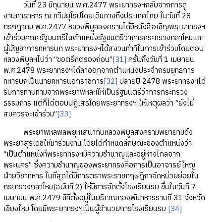
วันที่ 23 มิถุนายน พ.ศ.2477 พระยาทรงฯกลับจากการดู
งานการทหาร ณ ทวีปยุโรปโดยเดินทางถึงประเทศไทย ในวันที่ 28
กรกฎาคม พ.ศ.2477 หลวงพิบูลสงครามได้มีหนังสือเชิญพระยาทรงฯ
เข้าร่วมคณะรัฐมนตรีในตำแหน่งรัฐมนตรีว่าการกระทรวงกลาโหมและ
ผู้บัญชาการทหารบก พระยาทรงฯได้สงวนท่าทีในการเข้าร่วมโดยตอบ
หลวงพิบูลฯไปว่า “ขอตรึกตรองก่อน”
[31]
ครั้นถึงวันที่ 1 เมษายน
พ.ศ.2478 พระยาทรงฯได้ลาออกจากตำแหน่งประจำกรมยุทธการ
ทหารบกเป็นนายทหารนอกราชการ
[32]
ปลายปี 2478 พระยาทรงฯได้
รับการทาบทามจากพระยาพหลฯให้เป็นรัฐมนตรีว่าการกระทรวง
ธรรมการ แต่ก็ได้ตอบปฏิเสธโดยพระยาทรงฯ ให้เหตุผลว่า “ยังไม่
สมควรจะเข้าร่วม”
[33]
พระยาพหลพลพยุหเสนากับหลวงพิบูลสงครามพยายามดึง
พระยาสุรเดชให้มาร่วมงาน โดยได้กำหนดลักษณะของตำแหน่งว่า
“เป็นตำแหน่งที่พระยาทรงฯมีความชำนาญและอยู่ห่างไกลจาก
พระนคร” ซึ่งความชำนาญของพระยาทรงคือการเป็นอาจารย์ใหญ่
ฝ่ายวิชาทหาร ในที่สุดได้มีการตราพระราชกฤษฎีกาจัดหน่วยย่อยใน
กระทรวงกลาโหม(ฉบับที่ 2) ให้มีการจัดตั้งโรงเรียนรบ ขึ้นในวันที่ 7
เมษายน พ.ศ.2479 มีที่ตั้งอยู่ในบริเวณกองพันทหารราบที่ 31 จังหวัด
เชียงใหม่ โดยมีพระยาทรงฯเป็นผู้อำนวยการโรงเรียนรบ
[34]