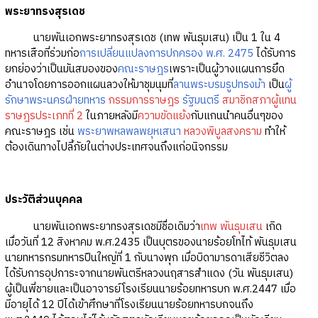
พระยาทรงสุรเดช
นายพันเอกพระยาทรงสุรเดช (เทพ พันธุมเสน) เป็น 1 ใน 4
ทหารเสือที่ร่วมก่อ
การเปลี่ยนแปลงการปกครอง พ.ศ. 2475
ได้รับการ
ยกย่องว่าเป็นมันสมองของ
คณะราษฎร
เพราะเป็นผู้วางแผนการยึด
อำนาจโดยการออกแผนลวงให้มาชุมนุมที่
ลานพระบรมรูปทรงม้า
เป็น
ผู้
รักษาพระนครฝ่ายทหาร
กรรมการราษฎร
รัฐมนตรี
สมาชิกสภาผู้แทน
ราษฎรประเภทที่ 2
ในภายหลังมี
ความขัดแย้ง
กับแกนนำคนอื่นๆของ
คณะราษฎร เช่น
พระยาพหลพลพยุหเสนา
หลวงพิบูลสงคราม
ทำให้
ต้องเดินทางไปลี้ภัยในต่างประเทศจนถึงแก่อนิจกรรม
ประวัติส่วนบุคคล
นายพันเอกพระยาทรงสุรเดชมีชื่อเดิมว่า
เทพ พันธุมเสน
เกิด
เมื่อวันที่ 12 สิงหาคม พ.ศ.2435 เป็นบุตรของนายร้อยโทไท้ พันธุมเสน
นายทหารกรมทหารปืนใหญ่ที่ 1 กับนางพุก เมื่อบิดามารดาเสียชีวิตลง
ได้รับการอุปการะจากนายพันตรีหลวงนฤสารสำแดง (วัน พันธุมเสน)
ผู้เป็นพี่ชายและเป็นอาจารย์โรงเรียนนายร้อยทหารบก พ.ศ.2447 เมื่อ
มีอายุได้ 12 ปีได้เข้าศึกษาที่โรงเรียนนายร้อยทหารบกจนถึง