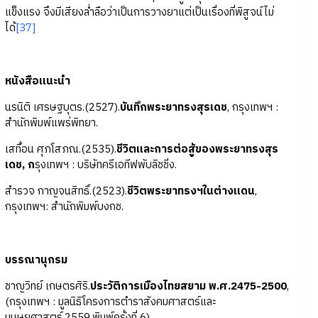
แข็งแรง จึงมีเสียงล่ำลือว่าเป็นการวางยาแต่เป็นเรื่องที่พิสูจน์ไม่
ได้
[37]
หนังสือแนะนำ
นรนิติ เศรษฐบุตร.(2527).
บันทึกพระยาทรงสุรเดช
, กรุงเทพฯ :
สำนักพิมพ์แพร่พิทยา.
เสทื้อน ศุภโสภณ.(2535).
ชีวิตและการต่อสู้ของพระยาทรงสุร
เดช, ก
รุงเทพฯ : บริษัทครีเอทีฟพับลิชชิ่ง.
สำรวจ กาญจนสิทธิ์.(2523).
ชีวิตพระยาทรงฯในต่างแดน
,
กรุงเทพฯ: สำนักพิมพ์บงกช.
บรรณานุกรม
ชาญวิทย์ เกษตรศิริ.
ประวัติการเมืองไทยสยาม พ.ศ.2475-2500
,
(กรุงเทพฯ : มูลนิธิโครงการตำราสังคมศาสตร์และ
มนุษยศาสตร์.2559.พิมพ์ครั้งที่ 6).