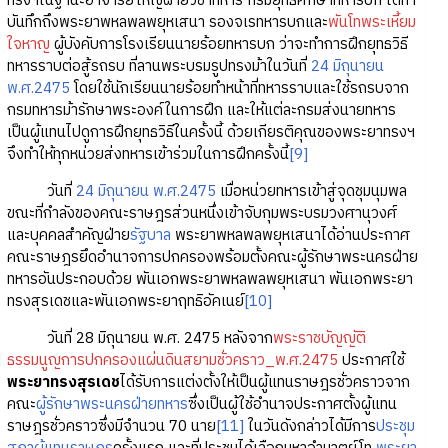
ทรงฯในฐานะอาจารย์ใหญ่ฝ่ายวิชาทหาร กรมยุทธศึกษาทหารบก ได้ทำ
บันทึกถึงพระยาพหลพลพยุหเสนา รองจเรทหารบกและ
พันโทพระเหี้ยม
ใจหาญ
ผู้บังคับการโรงเรียนนายร้อยทหารบก ว่าจะทำการฝึกยุทธวิธี
ทหารราบต่อสู้รถรบ ที่ลานพระบรมรูปทรงม้าในวันที่
24 มิถุนายน
พ.ศ.2475
โดยใช้นักเรียนนายร้อยทำหน้าที่ทหารราบและใช้รถรบจาก
กรมทหารม้ารักษาพระองค์ในการฝึก และให้แต่ละกรมส่งนายทหาร
เป็นผู้แทนไปดูการฝึกยุทธวิธีในครั้งนี้ ด้วยเกียรติคุณของพระยาทรงฯ
จึงทำให้ทุกหน่วยส่งทหารเข้าร่วมในการฝึกครั้งนี้
[9]
วันที่
24 มิถุนายน พ.ศ.2475
เมื่อหน่วยทหารเข้าสู่จุดชุมนุมพล
ขณะที่กำลังของคณะราษฎรส่วนหนึ่งเข้าจับกุมพระบรมวงศานุวงศ์
และบุคคลสำคัญฝ่าย
รัฐบาล
พระยาพหลพลพยุหเสนาได้อ่านประกาศ
คณะราษฎรยึดอำนาจการปกครองพร้อมตั้งคณะผู้รักษาพระนครฝ่าย
ทหารอันประกอบด้วย พันเอกพระยาพหลพลพยุหเสนา พันเอกพระยา
ทรงสุรเดชและพันเอกพระยาฤทธิอัคเนย์
[10]
วันที่ 28 มิถุนายน พ.ศ. 2475 หลังจาก
พระราชบัญญัติ
ธรรมนูญการปกครองแผ่นดินสยามชั่วคราว_พ.ศ.2475
ประกาศใช้
พระยาทรงสุรเดช
ได้รับการแต่งตั้งให้เป็นผู้แทนราษฎรชั่วคราวจาก
คณะ
ผู้รักษาพระนคร
ฝ่ายทหาร
ซึ่งเป็นผู้ใช้อำนาจประกาศตั้งผู้แทน
ราษฎรชั่วคราวซึ่งมีจำนวน 70 นาย
[11]
ในวันดังกล่าวได้มีการ
ประชุม