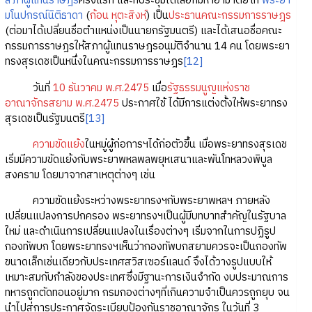
สภาผู้แทนราษฎร
ครั้งแรก และที่ประชุมได้เลือกมหาอำมาตย์โท
พระยา
มโนปกรณ์นิติธาดา
(
ก้อน หุตะสิงห์
) เป็น
ประธานคณะกรรมการราษฎร
(ต่อมาได้เปลี่ยนชื่อตำแหน่งเป็นนายกรัฐมนตรี) และได้เสนอชื่อคณะ
กรรมการราษฎรให้สภาผู้แทนราษฎรอนุมัติจำนาน 14 คน โดยพระยา
ทรงสุรเดชเป็นหนึ่งในคณะกรรมการราษฎร
[12]
วันที่
10 ธันวาคม พ.ศ.2475
เมื่อ
รัฐธรรมนูญแห่งราช
อาณาจักรสยาม พ.ศ.2475
ประกาศใช้ ได้มีการแต่งตั้งให้พระยาทรง
สุรเดชเป็นรัฐมนตรี
[13]
ความขัดแย้ง
ในหมู่ผู้ก่อการฯได้ก่อตัวขึ้น เมื่อพระยาทรงสุรเดช
เริ่มมีความขัดแย้งกับพระยาพหลพลพยุหเสนาและพันโทหลวงพิบูล
สงคราม โดยมาจากสาเหตุต่างๆ เช่น
ความขัดแย้งระหว่างพระยาทรงฯกับพระยาพหลฯ ภายหลัง
เปลี่ยนแปลงการปกครอง พระยาทรงฯเป็นผู้มีบทบาทสำคัญในรัฐบาล
ใหม่ และดำเนินการเปลี่ยนแปลงในเรื่องต่างๆ เริ่มจากในการปฏิรูป
กองทัพบก โดยพระยาทรงฯเห็นว่ากองทัพบกสยามควรจะเป็นกองทัพ
ขนาดเล็กเช่นเดียวกับประเทศสวิสเซอร์แลนด์ จึงได้วางรูปแบบให้
เหมาะสมกับกำลังของประเทศซึ่งมีฐานะการเงินจำกัด งบประมาณการ
ทหารถูกตัดทอนอยู่มาก กรมกองต่างๆที่เกินความจำเป็นควรถูกยุบ จน
นำไปสู่การประกาศจัดระเบียบป้องกันราชอาณาจักร ในวันที่ 3