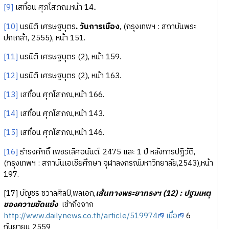
[9]
เสทื้อน ศุภโสภณ.หน้า 14..
[10]
นรนิติ เศรษฐบุตร
. วันการเมือง
, (กรุงเทพฯ : สถาบันพระ
ปกเกล้า, 2555), หน้า 151.
[11]
นรนิติ เศรษฐบุตร (2), หน้า 159.
[12]
นรนิติ เศรษฐบุตร (2), หน้า 163.
[13]
เสทื้อน ศุภโสภณ,หน้า 166.
[14]
เสทื้อน ศุภโสภณ,หน้า 143.
[15]
เสทื้อน ศุภโสภณ,หน้า 146.
[16]
ธำรงศักดิ์ เพชรเลิศอนันต์. 2475 และ 1 ปี หลังการปฏิวัติ,
(กรุงเทพฯ : สถาบันเอเชียศึกษา จุฬาลงกรณ์มหาวิทยาลัย,2543),หน้า
197.
[17] บัญชร ชวาลศิลป์,พลเอก,
เส้นทางพระยาทรงฯ (12) : ปฐมเหตุ
ของความขัดแย้ง
เข้าถึงจาก
http://www.dailynews.co.th/article/519974
เมื่อ
6
กันยายน 2559