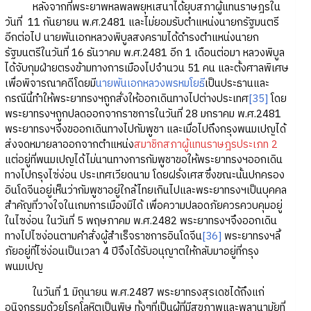
หลังจากที่พระยาพหลพลพยุหเสนาได้ยุบสภาผู้แทนราษฎรใน
วันที่ 11 กันยายน พ.ศ.2481 และไม่ยอมรับตำแหน่งนายกรัฐมนตรี
อีกต่อไป นายพันเอกหลวงพิบูลสงครามได้ดำรงตำแหน่งนายก
รัฐมนตรีในวันที่ 16 ธันวาคม พ.ศ.2481 อีก 1 เดือนต่อมา หลวงพิบูล
ได้จับกุมฝ่ายตรงข้ามทางการเมืองไปจำนวน 51 คน และตั้งศาลพิเศษ
เพื่อพิจารณาคดีโดยมี
นายพันเอกหลวงพรหมโยธี
เป็นประธานและ
กรณีนี้ทำให้พระยาทรงฯถูกสั่งให้ออกเดินทางไปต่างประเทศ
[35]
โดย
พระยาทรงฯถูกปลดออกจากราชการในวันที่ 28 มกราคม พ.ศ.2481
พระยาทรงฯจึงขออกเดินทางไปกัมพูชา และเมื่อไปถึงกรุงพนมเปญได้
ส่งจดหมายลาออกจากตำแหน่ง
สมาชิกสภาผู้แทนราษฎรประเภท 2
แต่อยู่ที่พนมเปญได้ไม่นานทางการกัมพูชาขอให้พระยาทรงฯออกเดิน
ทางไปกรุงไซ่ง่อน ประเทศเวียดนาม โดยฝรั่งเศสซึ่งขณะนั้นปกครอง
อินโดจีนอยู่เห็นว่ากัมพูชาอยู่ใกล้ไทยเกินไปและพระยาทรงฯเป็นบุคคล
สำคัญที่วางใจในเกมการเมืองมิได้ เพื่อความปลอดภัยควรควบคุมอยู่
ในไซง่อน ในวันที่ 5 พฤษภาคม พ.ศ.2482 พระยาทรงฯจึงออกเดิน
ทางไปไซง่อนตามคำสั่งผู้สำเร็จราชการอินโดจีน
[36]
พระยาทรงฯลี้
ภัยอยู่ที่ไซ่ง่อนเป็นเวลา 4 ปีจึงได้รับอนุญาตให้กลับมาอยู่ที่กรุง
พนมเปญ
ในวันที่ 1 มิถุนายน พ.ศ.2487 พระยาทรงสุรเดชได้ถึงแก่
อนิจกรรมด้วยโรคโลหิตเป็นพิษ ทั้งๆที่เป็นผู้ที่มีสุขภาพและพลานามัยที่