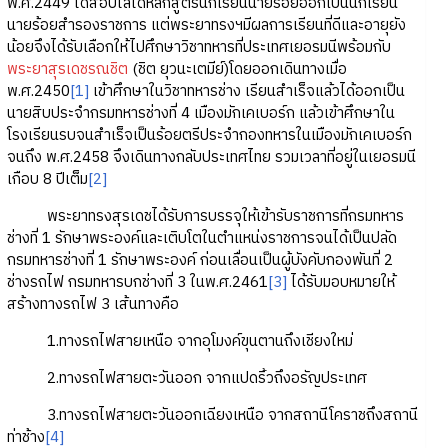
พ.ศ.2449 ได้สอบไล่ได้หลักสูตรนักเรียนนายร้อยออกเป็นนักเรียน
นายร้อยสำรองราชการ แต่พระยาทรงฯมีผลการเรียนที่ดีและอายุยัง
น้อยจึงได้รับเลือกให้ไปศึกษาวิชาทหารที่ประเทศเยอรมนีพร้อมกับ
พระยาสุรเดชรณชิต
(ชิต ยุวนะเตมีย์)โดยออกเดินทางเมื่อ
พ.ศ.2450
[1]
เข้าศึกษาในวิชาทหารช่าง เรียนสำเร็จแล้วได้ออกเป็น
นายสิบประจำกรมทหารช่างที่ 4 เมืองมักเคเบอร์ก แล้วเข้าศึกษาใน
โรงเรียนรบจนสำเร็จเป็นร้อยตรีประจำกองทหารในเมืองมักเคเบอร์ก
จนถึง พ.ศ.2458 จึงเดินทางกลับประเทศไทย รวมเวลาที่อยู่ในเยอรมนี
เกือบ 8 ปีเต็ม
[2]
พระยาทรงสุรเดชได้รับการบรรจุให้เข้ารับราชการที่กรมทหาร
ช่างที่ 1 รักษาพระองค์และเติบโตในตำแหน่งราชการจนได้เป็นปลัด
กรมทหารช่างที่ 1 รักษาพระองค์ ก่อนเลื่อนเป็นผู้บังคับกองพันที่ 2
ช่างรถไฟ กรมทหารบกช่างที่ 3 ในพ.ศ.2461
[3]
ได้รับมอบหมายให้
สร้างทางรถไฟ 3 เส้นทางคือ
1.ทางรถไฟสายเหนือ จากอุโมงค์ขุนตานถึงเชียงใหม่
2.ทางรถไฟสายตะวันออก จากแปดริ้วถึงอรัญประเทศ
3.ทางรถไฟสายตะวันออกเฉียงเหนือ จากสถานีโคราชถึงสถานี
ท่าช้าง
[4]