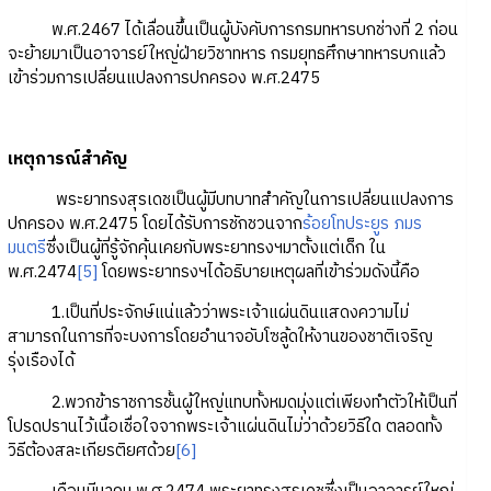
พ.ศ.2467 ได้เลื่อนขึ้นเป็นผู้บังคับการกรมทหารบกช่างที่ 2 ก่อน
จะย้ายมาเป็นอาจารย์ใหญ่ฝ่ายวิชาทหาร กรมยุทธศึกษาทหารบกแล้ว
เข้าร่วมการเปลี่ยนแปลงการปกครอง พ.ศ.2475
เหตุการณ์สำคัญ
พระยาทรงสุรเดชเป็นผู้มีบทบาทสำคัญในการเปลี่ยนแปลงการ
ปกครอง พ.ศ.2475 โดยได้รับการชักชวนจาก
ร้อยโทประยูร ภมร
มนตรี
ซึ่งเป็นผู้ที่รู้จักคุ้นเคยกับพระยาทรงฯมาตั้งแต่เด็ก ใน
พ.ศ.2474
[5]
โดยพระยาทรงฯได้อธิบายเหตุผลที่เข้าร่วมดังนี้คือ
1.เป็นที่ประจักษ์แน่แล้วว่าพระเจ้าแผ่นดินแสดงความไม่
สามารถในการที่จะบงการโดยอำนาจอับโซลู้ดให้งานของชาติเจริญ
รุ่งเรืองได้
2.พวกข้าราชการชั้นผู้ใหญ่แทบทั้งหมดมุ่งแต่เพียงทำตัวให้เป็นที่
โปรดปรานไว้เนื้อเชื่อใจจากพระเจ้าแผ่นดินไม่ว่าด้วยวิธีใด ตลอดทั้ง
วิธีต้องสละเกียรติยศด้วย
[6]