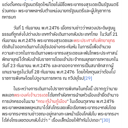
แต่งตั้งคณะรัฐมนตรีชุดใหม่โดยไม่มีชื่อพระยาทรงสุรเดชเป็นรัฐมนตรี
ร่วมคณะ พระยาพหลฯรับตำแหน่งนายกรัฐมนตรีและผู้บัญชาการ
ทหารบก
วันที่ 1 กันยายน พ.ศ.2476 เมื่อทราบข่าวว่าหลวงประดิษฐมนู
ธรรมที่ถูกส่งไปต่างประเทศกำลังเดินทางกลับประเทศไทย ในวันที่ 21
กันยายน พ.ศ.2476 พระยาทรงสุรเดชและ
พระประศาส์นพิทยายุทธ
ตัดสินใจออกเดินทางไปยุโรปอย่างกระทันหัน ในการนี้เพื่ออำนวย
ความสะดวกในการเดินทางพระยาทรงสุรเดชและพันโทพระประศาสน์
พิทยายุทธ์ได้กลับเข้ารับราชการโดยเข้าประจำกรมยุทธการทหารบกใน
วันที่ 23 กันยายน พ.ศ.2476 และลาออกจากการเป็นสมาชิกสภาผู้
แทนราษฎรในวันที่ 28 กันยายน พ.ศ.2476 โดยให้เหตุผลว่าต้องไป
ราชการพิเศษโดยไปดูงานการทหาร ณ ทวีปยุโรป
[29]
ในระหว่างการเดินทางไปราชการพิเศษในครั้งนี้ ปรากฎว่านาย
พลเอก
พระองค์เจ้าบวรเดช
ได้ยกกำลังทหารฝ่ายหัวเมืองเข้ายึดอำนาจ
การปกครองในนาม “
คณะกู้บ้านกู้เมือง
” ในเดือนตุลาคม พ.ศ.2476
พระยาพหลพลพยุหเสนาได้ส่งโทรเลขเพื่อเรียกพระยาทรงฯกลับโดย
พระยาทรงฯทราบข่าวขณะอยู่กลางทะเลหน้าเมืองโคลัมโบ พระยาทรงฯ
ได้ส่งโทรเลขตอบกลับไปว่า “ เรื่องเล็กน้อยให้ทำกันไปเถอะ”
[30]