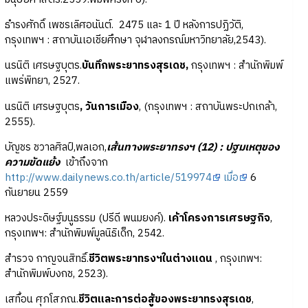
ธำรงศักดิ์ เพชรเลิศอนันต์. 2475 และ 1 ปี หลังการปฏิวัติ,
กรุงเทพฯ : สถาบันเอเชียศึกษา จุฬาลงกรณ์มหาวิทยาลัย,2543).
นรนิติ เศรษฐบุตร.
บันทึกพระยาทรงสุรเดช,
กรุงเทพฯ : สำนักพิมพ์
แพร่พิทยา, 2527.
นรนิติ เศรษฐบุตร
, วันการเมือง
, (กรุงเทพฯ : สถาบันพระปกเกล้า,
2555).
บัญชร ชวาลศิลป์,พลเอก,
เส้นทางพระยาทรงฯ (12) : ปฐมเหตุของ
ความขัดแย้ง
เข้าถึงจาก
http://www.dailynews.co.th/article/519974
เมื่อ
6
กันยายน 2559
หลวงประดิษฐ์มนูธรรม (ปรีดี พนมยงค์).
เค้าโครงการเศรษฐกิจ
,
กรุงเทพฯ: สำนักพิมพ์มูลนิธิเด็ก, 2542.
สำรวจ กาญจนสิทธิ์.
ชีวิตพระยาทรงฯในต่างแดน
, กรุงเทพฯ:
สำนักพิมพ์บงกช, 2523).
เสทื้อน ศุภโสภณ.
ชีวิตและการต่อสู้ของพระยาทรงสุรเดช
,