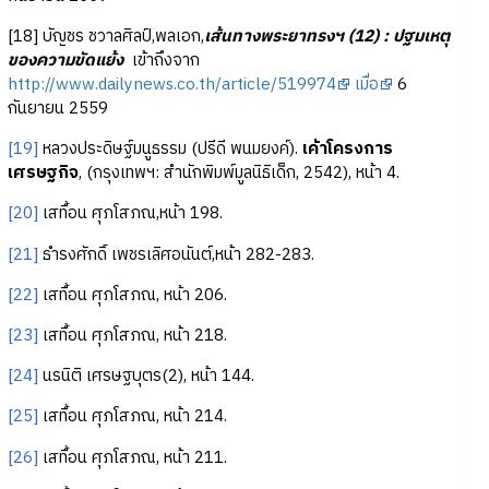
[18] บัญชร ชวาลศิลป์,พลเอก,
เส้นทางพระยาทรงฯ (12) : ปฐมเหตุ
ของความขัดแย้ง
เข้าถึงจาก
http://www.dailynews.co.th/article/519974
เมื่อ
6
กันยายน 2559
[19]
หลวงประดิษฐ์มนูธรรม (ปรีดี พนมยงค์).
เค้าโครงการ
เศรษฐกิจ
, (กรุงเทพฯ: สำนักพิมพ์มูลนิธิเด็ก, 2542), หน้า 4.
[20]
เสทื้อน ศุภโสภณ,หน้า 198.
[21]
ธำรงศักดิ์ เพชรเลิศอนันต์,หน้า 282-283.
[22]
เสทื้อน ศุภโสภณ, หน้า 206.
[23]
เสทื้อน ศุภโสภณ, หน้า 218.
[24]
นรนิติ เศรษฐบุตร(2), หน้า 144.
[25]
เสทื้อน ศุภโสภณ, หน้า 214.
[26]
เสทื้อน ศุภโสภณ, หน้า 211.