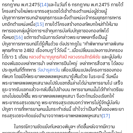
กรกฎาคม พ.ศ.2475
[14]
และในวันที่ 6 กรกฎาคม พ.ศ.2475 ภายใต้
โครงสร้างใหม่พระยาทรงสุรเดชได้เข้าดำรงตำแหน่งผู้ช่วยผู้
บัญชาการทหารบกฝ่ายยุทธการและรั้งตำแหน่งเจ้ากรมยุทธการทหาร
บกอีกตำแหน่งหนึ่ง
[15]
ภายใต้โครงสร้างกองทัพบกใหม่ทำให้นาย
ทหารของกลุ่มผู้ก่อการฯเข้าคุมการบังคับบัญชาของกองทัพได้
ทั้งหมด
[16]
แต่การดำเนินการดังกล่าวพระยาพหลฯซึ่งเป็นผู้
บัญชาการทหารบกมิได้รู้เห็นด้วย ดังปรากฏใน “คำพิพากษาศาลพิเศษ
พุทธศักราช 2482 เรื่องกบฏ”ไว้ดังนี้ “...เมื่อเปลี่ยนแปลงการปกครอง
ได้ราว 1 เดือน
หลวงชำนาญยุทธศิลป์
หลวงรณสิทธิพิชัย
และผู้บังคับ
กองพันของเหล่าทหารม้า เหล่าทหารปืนใหญ่ เหล่าทหารสื่อสาร ได้ลอบ
ประชุมกันที่ตึกทหาร
วังปารุสกวัน
เพื่อเปลี่ยนแปลงโครงการของกอง
ทัพบก โดยมิให้พระยาพหลพลพยุหเสนารู้เห็นด้วย ในระยะนี้ วันหนึ่ง
พระยาพหลพลพยุหเสนาลงไปรับแขกชั้นล่างได้ผ่านทหารยามไป เสร็จ
ธุระจากรับแขกแล้วจะกลับขึ้นไปข้างบน ทหารยามคนนั้นได้ทำท่าเตรียม
แทงไม่ยอมให้ขึ้น พระยาพหลพลพยุหเสนา จึงตะโกนร้องเรียกให้
พระยาทรงสุรเดชมาดู พระยาทรงสุรเดชบอกว่าทหารไม่รู้จักผู้บังคับ
บัญชา การที่ทหารยามคนนั้นกระทำเช่นนี้ เข้าใจว่าเป็นคำสั่งของพระยา
ทรงสุรเดชจะคิดแย่งอำนาจจากพระยาพหลพลพยุหเสนา
[17]
ในกรณีความขัดแย้งกับหลวงพิบูลฯ เกิดขึ้นหลังจากมีความ