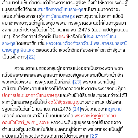
ส่วนมากไม่เห็นด้วยกับเค้าโครงการเศรษฐกิจฯ จึงทำให้หลวงประดิษฐ์
มนูธรรมซึ่งมีจำนวน
สมาชิกสภาผู้แทนราษฎร
สนับสนุนมากกว่าจะ
เสนอเค้าโครงการฯ สู่
สภาผู้แทนราษฎร
ความวุ่นวายในสภาฯเมื่อมี
สมาชิกพกอาวุธเข้าสู่ที่ประชุม พระยาทรงสุรเดชเสนอให้ค้นอาวุธสมา
ชิกฯก่อนเข้าประชุมในวันที่ 31 มีนาคม พ.ศ.2475 (นับตามปีปฏิทินแบบ
เก่า) เรื่องดังกล่าวได้ถูกตั้งเป็น
กระทู้
หารือในที่
ประชุมสภาผู้แทน
ราษฎร
โดยสมาชิก เช่น
หลวงเดชาติวงศ์วราวัฒน์
พระยาศรยุทธเสนี
นายจรูญ สืบแสง
ตลอดจนถึงหลวงโกวิทอภัยวงศ์กล่าวหาว่ารัฐบาล
เป็นเผด็จการ
[22]
ความแตกแยกของกลุ่มผู้ก่อการแบ่งออกเป็นสองพวก พวก
หนึ่งมีพระยาพหลพลพยุหเสนากับหลวงพิบูลสงครามเป็นหัวหน้า อีก
พวกหนึ่งมีพระยาทรงสุรเดชเป็นหัวหน้า
[23]
พระยาทรงฯเป็นผู้
สนับสนุนให้พระยามโนปกรณ์นิติธาดาออกประกาศพระราชกฤษฎีกา
ปิดการประชุมสภาผู้แทนราษฎร
และห้ามมิให้เรียกประชุมจนกว่าจะได้มี
สภาผู้แทนราษฎรขึ้นใหม่
งดใช้รัฐธรรมนูญ
บางมาตราและปรับคณะ
รัฐมนตรีในวันที่ 1 เมษายน พ.ศ.2476
[24]
พร้อมกับออก
กฎหมาย
เกี่ยวกับคอมมิวนิสต์ขึ้นเป็นฉบับแรกคือ
พระราชบัญญัติว่าด้วย
คอมมิวนิสต์_พ.ศ._2476
หลวงประดิษฐมนูธรรมถูกปรับออกจาก
ตำแหน่งรัฐมนตรีและในที่ประชุมคณะผู้ก่อการฯพระยาทรงฯเป็นผู้ที่
สนับสนุนให้หลวงประดิษฐ์เดินทางไปต่างประเทศ
[25]