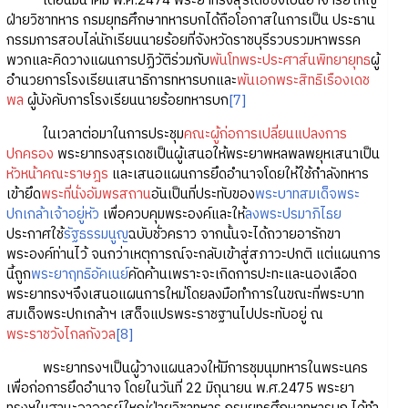
เดือนมีนาคม พ.ศ.2474 พระยาทรงสุรเดชซึ่งเป็นอาจารย์ใหญ่
ฝ่ายวิชาทหาร กรมยุทธศึกษาทหารบกได้ถือโอกาสในการเป็น ประธาน
กรรมการสอบไล่นักเรียนนายร้อยที่จังหวัดราชบุรีรวบรวมหาพรรค
พวกและคิดวางแผนการปฏิวัติร่วมกับ
พันโทพระประศาส์นพิทยายุทธ
ผู้
อำนวยการโรงเรียนเสนาธิการทหารบกและ
พันเอกพระสิทธิเรืองเดช
พล
ผู้บังคับการโรงเรียนนายร้อยทหารบก
[7]
ในเวลาต่อมาในการประชุม
คณะผู้ก่อการเปลี่ยนแปลงการ
ปกครอง
พระยาทรงสุรเดชเป็นผู้เสนอให้พระยาพหลพลพยุหเสนาเป็น
หัวหน้าคณะราษฎร
และเสนอแผนการยึดอำนาจโดยให้ใช้กำลังทหาร
เข้ายึด
พระที่นั่งอัมพรสถาน
อันเป็นที่ประทับของ
พระบาทสมเด็จพระ
ปกเกล้าเจ้าอยู่หัว
เพื่อควบคุมพระองค์และให้
ลงพระปรมาภิไธย
ประกาศใช้
รัฐธรรมนูญ
ฉบับชั่วคราว จากนั้นจะได้ถวายอารักขา
พระองค์ท่านไว้ จนกว่าเหตุการณ์จะกลับเข้าสู่สภาวะปกติ แต่แผนการ
นี้ถูก
พระยาฤทธิอัคเนย์
คัดค้านเพราะจะเกิดการปะทะและนองเลือด
พระยาทรงฯจึงเสนอแผนการใหม่โดยลงมือทำการในขณะที่พระบาท
สมเด็จพระปกเกล้าฯ เสด็จแปรพระราชฐานไปประทับอยู่ ณ
พระราชวังไกลกังวล
[8]
พระยาทรงฯเป็นผู้วางแผนลวงให้มีการชุมนุมทหารในพระนคร
เพื่อก่อการยึดอำนาจ โดยในวันที่ 22 มิถุนายน พ.ศ.2475 พระยา