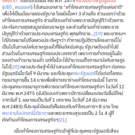
แห่งชาติ
” โดยในเดือนมีนาคม พ.ศ. 2475
หลวงประดิษฐมนูธรรม
(
ปรีดี_พนมยงค์
) ได้เสนอเอกสาร “เค้าโครงการเศรษฐกิจแห่งชาติ”
เพื่อให้เป็นนโยบายของรัฐบาล โดยมีเนื้อหา 3 ส่วนคือ ส่วนแรกว่าด้วย
เค้าโครงการเศรษฐกิจ ส่วนที่สองเค้าร่างพระราชบัญญัติว่าด้วยการ
ประกันความสุขสมบูรณ์ของราษฎร และส่วนที่สามเค้าร่างพระราช
บัญญัติว่าด้วยการประกอบเศรษฐกิจ พุทธศักราช....
[19]
พระยาทรงฯ
ได้มีจดหมายไปถึงหลวงประดิษฐฯว่า ถ้าการปฏิบัติตามโครงการนี้ไม่
เป็นไปในทางบังคับราษฎรแล้วก็ยินดีสนับสนุน รัฐบาลต้องเข้าไปมี
ส่วนด้วยในการเศรษฐกิจของประเทศชาติ เพราะการค้าตกอยู่ในมือ
ของต่างด้าวมานานแล้ว แต่ทั้งนี้จะใช้อำนาจเผด็จการมาบังคับราษฎร
ไม่ได้
[20]
หลวงประดิษฐ์ฯได้นำเสนอเค้าโครงการเศรษฐกิจฯ ต่อคณะ
รัฐมนตรีเมื่อวันที่ 9 มีนาคม และที่ประชุม
คณะรัฐมนตรี
ได้แต่งตั้งคณะ
กรรมานุการขึ้น 14 นายเพื่อพิจารณาร่างเค้าโครงฯฉบับนี้ ในการ
ประชุมคณะกรรมานุการพิจารณาเค้าโครงการเศรษฐกิจฯ ในวันที่ 12
มีนาคม พ.ศ.2475 (นับปีแบบเก่าเพราะมีการเปลี่ยนแปลงวันขี้นปีใหม่
จากวันที่ 1 เมษายนเป็นวันที่ 1 มกราคม ในวันที่ 24 ธันวาคม
พ.ศ.2483) ที่ประชุมได้ลงมติเห็นชอบกับเค้าโครงการฯ 8 นาย โดย
พระยามโนปกรณ์นิติธาดา
และพระยาทรงสุรเดชเป็น 2 ใน 4 ผู้ที่
คัดค้านเค้าโครงการเศรษฐกิจฯ
[21]
เมื่อเค้าโครงการเศรษฐกิจเข้าสู่ที่ประชุมคณะรัฐมนตรีเสียง