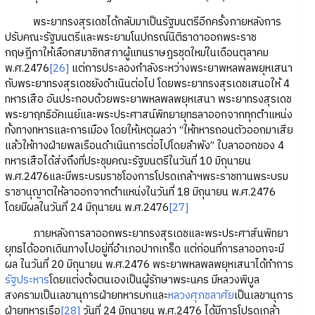
พระยาทรงสุรเดชได้กลับมาเป็นรัฐมนตรีอีกครั้งภายหลังการ
ปรับคณะรัฐมนตรีและพระยามโนปกรณ์นิติธาดาออกพระราช
กฤษฎีกาให้เลือกสมาชิกสภาผู้แทนราษฎรชุดใหม่ในเดือนตุลาคม
พ.ศ.2476
[26]
แต่การประลองกำลังระหว่างพระยาพหลพลพยุหเสนา
กับพระยาทรงสุรเดชยังดำเนินต่อไป โดยพระยาทรงสุรเดชเสนอให้ 4
ทหารเสือ อันประกอบด้วยพระยาพหลพลพยุหเสนา พระยาทรงสุรเดช
พระยาฤทธิอัคเนย์และพระประศาสน์พิทยายุทธลาออกจากทุกตำแหน่ง
ทั้งทางทหารและการเมือง โดยให้เหตุผลว่า “ให้ทหารถอนตัวออกมาเสีย
แล้วให้ทางฝ่ายพลเรือนดำเนินการต่อไปโดยลำพัง” ใบลาออกของ 4
ทหารเสือได้ส่งถึงที่ประชุมคณะรัฐมนตรีในวันที่ 10 มิถุนายน
พ.ศ.2476และมีพระบรมราชโองการโปรดเกล้าฯพระราชทานพระบรม
ราชานุญาตให้ลาออกจากตำแหน่งในวันที่ 18 มิถุนายน พ.ศ.2476
โดยมีผลในวันที่ 24 มิถุนายน พ.ศ.2476
[27]
ภายหลังการลาออกพระยาทรงสุรเดชและพระประศาส์นพิทยา
ยุทธได้ออกเดินทางไปอยู่ที่อำเภอปากเกร็ด แต่ก่อนที่การลาออกจะมี
ผล ในวันที่ 20 มิถุนายน พ.ศ.2476 พระยาพหลพลพยุหเสนาได้ทำการ
รัฐประหาร
โดยแต่งตั้งตนเองเป็นผู้รักษาพระนคร มีหลวงพิบูล
สงครามเป็นเลขานุการฝ่ายทหารบกและ
หลวงศุภชลาศัย
เป็นเลขานุการ
ฝ่ายทหารเรือ
[28]
วันที่ 24 มิถุนายน พ.ศ.2476 ได้มีการโปรดเกล้า