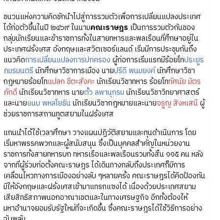
ชนวนแห่งความคิดชักนำไปสู่การรวมตัวเพื่อการเปลี่ยนแปลงประเทศ
ได้ก่อตัวขึ้นในปี ๒๔๖๙ ในนาม
คณะราษฎร
เป็นการรวมตัวกันของ
กลุ่มนักเรียนและข้าราชการทั้งในสายทหารและพลเรือนที่ศึกษาอยู่ใน
ประเทศฝรั่งเศส อังกฤษและสวิตเซอร์แลนด์ เริ่มมีการประชุมกันถึง
แนวคิด
การเปลี่ยนแปลงการปกครอง
ผู้ก่อการเริ่มแรกมีร้อยโท
ประยูร
ภมรมนตรี
นักศึกษาวิชาการเมือง นาย
ปรีดี พนมยงค์
นักศึกษาวิชา
กฎหมายร้อยโท
แปลก ขีตะสังคะ
นักเรียนวิชาทหาร ร้อยโท
ทัศนัย มิตร
ภักดี
นักเรียนวิชาทหาร นาย
ตั้ว ลพานุกรม
นักเรียนวิชาวิทยาศาสตร์
และนาย
แนบ พหลโยธิน
นักเรียนวิชากฎหมายและนาย
จรูญ สิงหเสนี
ผู้
ช่วยราชการสถานทูตสยามในฝรั่งเศส
แกนนำได้ใช้เวลาศึกษา วางแผนปฏิวัติสยามและทุนดำเนินการ โดย
เริ่มหาพรรคพวกและผู้สนับสนุน ซึ่งเป็นบุคคลสำคัญในหน่วยงาน
ราชการทั้งสายทหารบก ทหารเรือและพลเรือนรวมทั้งสิ้น ๑๑๕ คน หลัง
จากที่ผู้ร่วมก่อตั้งคณะราษฎร ได้เดินทางกลับถึงประเทศก็มีการ
เคลื่อนไหวทางการเมืองอย่างลับ ๆหลายครั้ง คณะราษฎรได้คิดป้องกัน
มิให้อังกฤษและฝรั่งเศสเข้ามาแทรกแซงได้ เนื่องด้วยประเทศสยาม
เสียสิทธิสภาพนอกอาณาเขตและในทางเศรษฐกิจ อีกทั้งต้องให้
มหาอำนาจยอมรับรัฐใหม่ที่จะเกิดขึ้น ซึ่งคณะราษฎรได้ใช้วิธีการอย่าง
ฉับพลัน