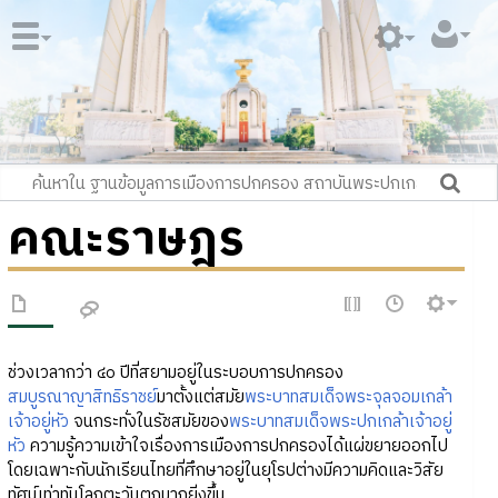
คณะราษฎร
ช่วงเวลากว่า ๔๐ ปีที่สยามอยู่ในระบอบการปกครอง
สมบูรณาญาสิทธิราชย์
มาตั้งแต่สมัย
พระบาทสมเด็จพระจุลจอมเกล้า
เจ้าอยู่หัว
จนกระทั่งในรัชสมัยของ
พระบาทสมเด็จพระปกเกล้าเจ้าอยู่
หัว
ความรู้ความเข้าใจเรื่องการเมืองการปกครองได้แผ่ขยายออกไป
โดยเฉพาะกับนักเรียนไทยที่ศึกษาอยู่ในยุโรปต่างมีความคิดและวิสัย
ทัศน์เท่าทันโลกตะวันตกมากยิ่งขึ้น