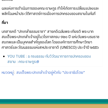
ผลแห่งการดำเนินการของคณะราษฎร ทำให้เกิดการเปลี่ยนแปลงและ
พลิกโฉมหน้าประวัติศาสตร์การเมืองการปกครองของสยามในทันที
ที่มา
บทสารคดี “ปกเกล้าธรรมราชา” สารคดีเฉลิมพระเกียรติ พระบาท
สมเด็จพระปกเกล้าเจ้าอยู่ในวโรกาสครบ ๑๒๐ ปี แห่งวันพระบรมราช
สมภพและเป็นบุคคลสำคัญของโลก โดยองค์การการศึกษาวิทยา
ศาสตร์และวัฒนธรรมแห่งสหประชาชาติ (UNESCO) ประจำปี ๒๕๕๖
YOU TUBE : ธ ทรงธรรม กับวิวัฒนาการการปกครองของ
สยาม : คณะราษฎร
หมวดหมู่
:
สมเด็จพระปกเกล้าเจ้าอยู่หัวกับ "ประชาธิปไตย"