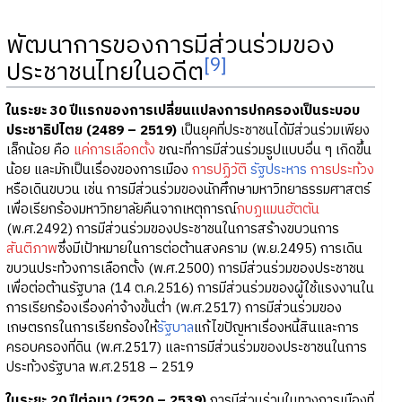
พัฒนาการของการมีส่วนร่วมของ
[9]
ประชาชนไทยในอดีต
ในระยะ 30 ปีแรกของการเปลี่ยนแปลงการปกครองเป็นระบอบ
ประชาธิปไตย (2489 – 2519)
เป็นยุคที่ประชาชนได้มีส่วนร่วมเพียง
เล็กน้อย คือ
แค่การเลือกตั้ง
ขณะที่การมีส่วนร่วมรูปแบบอื่น ๆ เกิดขึ้น
น้อย และมักเป็นเรื่องของการเมือง
การปฏิวัติ
รัฐประหาร
การประท้วง
หรือเดินขบวน เช่น การมีส่วนร่วมของนักศึกษามหาวิทยาธรรมศาสตร์
เพื่อเรียกร้องมหาวิทยาลัยคืนจากเหตุการณ์
กบฏแมนฮัตตัน
(พ.ศ.2492) การมีส่วนร่วมของประชาชนในการสร้างขบวนการ
สันติภาพ
ซึ่งมีเป้าหมายในการต่อต้านสงคราม (พ.ย.2495) การเดิน
ขบวนประท้วงการเลือกตั้ง (พ.ศ.2500) การมีส่วนร่วมของประชาชน
เพื่อต่อต้านรัฐบาล (14 ต.ค.2516) การมีส่วนร่วมของผู้ใช้แรงงานใน
การเรียกร้องเรื่องค่าจ้างขั้นต่ำ (พ.ศ.2517) การมีส่วนร่วมของ
เกษตรกรในการเรียกร้องให้
รัฐบาล
แก้ไขปัญหาเรื่องหนี้สินและการ
ครอบครองที่ดิน (พ.ศ.2517) และการมีส่วนร่วมของประชาชนในการ
ประท้วงรัฐบาล พ.ศ.2518 – 2519
ในระยะ 20 ปีต่อมา (2520 – 2539)
การมีส่วนร่วมในทางการเมืองที่