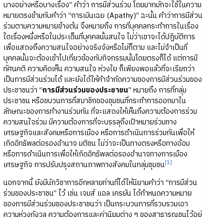
บางอย่างหรือบางเรื่อง” คำว่า การมีส่วนร่วม โดยมากมักจะใช้ในความ
หมายตรงข้ามกับคำว่า “การเมินเฉย (Apathy)” ฉะนั้น คำว่าการมีส่วน
ร่วมตามความหมายข้างต้น จึงหมายถึง การที่บุคคลกระทำการในเรื่อง
ใดเรื่องหนึ่งหรือในประเด็นที่บุคคลนั้นสนใจ ไม่ว่าเขาจะได้ปฏิบัติการ
เพื่อแสดงถึงความสนใจอย่างจริงจังหรือไม่ก็ตาม และไม่จำเป็นที่
บุคคลนั้นจะต้องเข้าไปเกี่ยวข้องกับกิจกรรมนั้นโดยตรงก็ได้ แต่การมี
ทัศนคติ ความคิดเห็น ความสนใจ ห่วงใย ก็เพียงพอแล้วที่จะเรียกว่า
เป็นการมีส่วนร่วมได้ และยังได้ให้คำจำกัดความของการมีส่วนร่วมของ
ประชาชนว่า “
การมีส่วนร่วมของประชาชน
” หมายถึง การที่กลุ่ม
ประชาชน หรือขบวนการที่สมาชิกของชุมชนที่กระทำการออกมาใน
ลักษณะของการทำงานร่วมกัน ที่จะแสดงให้เห็นถึงความต้องการร่วม
ความสนใจร่วม มีความต้องการที่จะบรรลุถึงเป้าหมายร่วมทาง
เศรษฐกิจและสังคมหรือการเมือง หรือการดำเนินการร่วมกันเพื่อให้
เกิดอิทธิพลต่อรองอำนาจ มติชน ไม่ว่าจะเป็นทางตรงหรือทางอ้อม
หรือการดำเนินการเพื่อให้เกิดอิทธิพลต่อรองอำนาจทางการเมือง
[1]
เศรษฐกิจ การปรับปรุงสถานภาพทางสังคมในกลุ่มชุมชน
นอกจากนี้ ยังมีนักวิชาการอีกหลายท่านที่ได้ให้นิยามคำว่า “การมีส่วน
ร่วมของประชาชน” ไว้ เช่น เจมส์ แอล เครยัน ได้กำหนดความหมาย
ของการมีส่วนร่วมของประชาชนว่า เป็นกระบวนการที่รวบรวมเอา
ความห่วงกังวล ความต้องการและค่านิยมต่าง ๆ ของสาธารณชนไว้อยู่