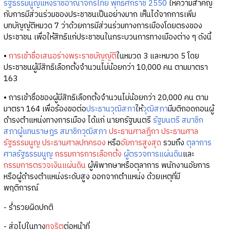
รัฐธรรมนูญแห่งราชอาณาจักรไทย พุทธศักราช 2550
ให้ความสำคัญ
กับการมีส่วนร่วมของประชาชนเป็นอย่างมาก เห็นได้จากการเพิ่ม
บทบัญญัติหมวด 7 ว่าด้วยการมีส่วนร่วมทางการเมืองโดยตรงของ
ประชาชน เพื่อให้สิทธิแก่ประชาชนในกระบวนการทางเมืองต่าง ๆ ดังนี้
•
การเข้าชื่อเสนอร่างพระราชบัญญัติ
ในหมวด 3 และหมวด 5 โดย
ประชาชนผู้มีสิทธิเลือกตั้งจำนวนไม่น้อยกว่า 10,000 คน ตามมาตรา
163
• การเข้าชื่อของผู้มีสิทธิเลือกตั้งจำนวนไม่น้อยกว่า 20,000 คน ตาม
มาตรา 164 เพื่อร้องขอต่อ
ประธานวุฒิสภา
ให้
วุฒิสภา
มีมติถอดถอนผู้
ดำรงตำแหน่งทางการเมือง ได้แก่ นายกรัฐมนตรี
รัฐมนตรี
สมาชิก
สภาผู้แทนราษฎร
สมาชิกวุฒิสภา
ประธานศาลฎีกา
ประธานศาล
รัฐธรรมนูญ
ประธานศาลปกครอง
หรือ
อัยการสูงสุด
รวมถึง
ตุลาการ
ศาลรัฐธรรมนูญ
กรรมการการเลือกตั้ง
ผู้ตรวจการแผ่นดิน
และ
กรรมการตรวจเงินแผ่นดิน
ผู้พิพากษาหรือตุลาการ พนักงานอัยการ
หรือผู้ดำรงตำแหน่งระดับสูง ออกจากตำแหน่ง ด้วยเหตุที่มี
พฤติการณ์
- ร่ำรวยผิดปกติ
- ส่อไปในทาง
ทุจริต
ต่อหน้าที่