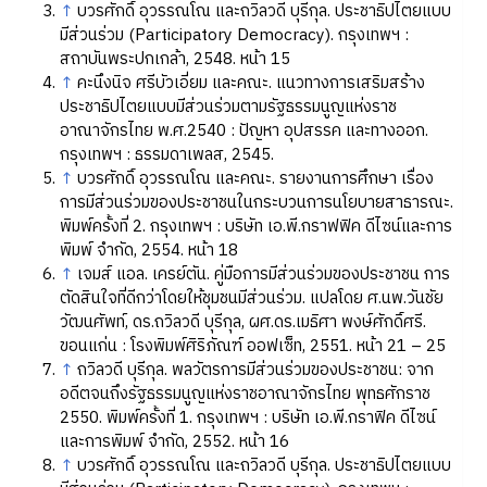
↑
บวรศักดิ์ อุวรรณโณ และถวิลวดี บุรีกุล. ประชาธิปไตยแบบ
มีส่วนร่วม (Participatory Democracy). กรุงเทพฯ :
สถาบันพระปกเกล้า, 2548. หน้า 15
↑
คะนึงนิจ ศรีบัวเอี่ยม และคณะ. แนวทางการเสริมสร้าง
ประชาธิปไตยแบบมีส่วนร่วมตามรัฐธรรมนูญแห่งราช
อาณาจักรไทย พ.ศ.2540 : ปัญหา อุปสรรค และทางออก.
กรุงเทพฯ : ธรรมดาเพลส, 2545.
↑
บวรศักดิ์ อุวรรณโณ และคณะ. รายงานการศึกษา เรื่อง
การมีส่วนร่วมของประชาชนในกระบวนการนโยบายสาธารณะ.
พิมพ์ครั้งที่ 2. กรุงเทพฯ : บริษัท เอ.พี.กราฟฟิค ดีไซน์และการ
พิมพ์ จำกัด, 2554. หน้า 18
↑
เจมส์ แอล. เครย์ตัน. คู่มือการมีส่วนร่วมของประชาชน การ
ตัดสินใจที่ดีกว่าโดยให้ชุมชนมีส่วนร่วม. แปลโดย ศ.นพ.วันชัย
วัฒนศัพท์, ดร.ถวิลวดี บุรีกุล, ผศ.ดร.เมธิศา พงษ์ศักดิ์ศรี.
ขอนแก่น : โรงพิมพ์ศิริภัณฑ์ ออฟเซ็ท, 2551. หน้า 21 – 25
↑
ถวิลวดี บุรีกุล. พลวัตรการมีส่วนร่วมของประชาชน: จาก
อดีตจนถึงรัฐธรรมนูญแห่งราชอาณาจักรไทย พุทธศักราช
2550. พิมพ์ครั้งที่ 1. กรุงเทพฯ : บริษัท เอ.พี.กราฟิค ดีไซน์
และการพิมพ์ จำกัด, 2552. หน้า 16
↑
บวรศักดิ์ อุวรรณโณ และถวิลวดี บุรีกุล. ประชาธิปไตยแบบ