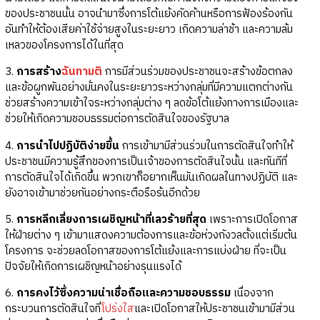
ของประชาชนนั้น อาจนำมาซึ่งการโต้แย้งคัดค้านหรือการฟ้องร้องกัน
อันทำให้ต้องเสียค่าใช้จ่ายสูงในระยะยาว เกิดความล่าช้า และความล้ม
เหลวของโครงการได้ในที่สุด
3.
การสร้าง
ฉันทามติ
การมีส่วนร่วมของประชาชนจะสร้างข้อตกลง
และข้อผูกพันอย่างมั่นคงในระยะยาวระหว่างกลุ่มที่มีความแตกต่างกัน
ช่วยสร้างความเข้าใจระหว่างกลุ่มต่าง ๆ ลดข้อโต้แย้งทางการเมืองและ
ช่วยให้เกิดความชอบธรรมต่อการตัดสินใจของรัฐบาล
4.
การนำไปปฏิบัติง่ายขึ้น
การเข้ามามีส่วนร่วมในการตัดสินใจทำให้
ประชาชนมีความรู้สึกของการเป็นเจ้าของการตัดสินใจนั้น และทันทีที่
การตัดสินใจได้เกิดขึ้น พวกเขาก็อยากเห็นมันเกิดผลในทางปฏิบัติ และ
ยังอาจเข้ามาช่วยกันอย่างกระตือรือร้นอีกด้วย
5.
การหลีกเลี่ยงการเผชิญหน้าที่เลวร้ายที่สุด
เพราะการเปิดโอกาส
ให้ฝ่ายต่าง ๆ เข้ามาแสดงความต้องการและข้อห่วงกังวลตั้งแต่เริ่มต้น
โครงการ จะช่วยลดโอกาสของการโต้แย้งและการแบ่งฝ่าย ที่จะเป็น
ปัจจัยให้เกิดการเผชิญหน้าอย่างรุนแรงได้
6.
การคงไว้ซึ่งความน่าเชื่อถือและความชอบธรรม
เนื่องจาก
กระบวนการตัดสินใจที่
โปร่งใส
และเปิดโอกาสให้ประชาชนเข้ามามีส่วน