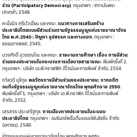
ร่วม (Participatory Democracy)
. กรุงเทพฯ : สถาบันพระ
ปกเกล้า, 2548.
คะนึงนิจ ศรีบัวเอี่ยม และคณะ.
แนวทางการเสริมสร้าง
ประชาธิปไตยแบบมีส่วนร่วมตามรัฐธรรมนูญแห่งราชอาณาจักร
ไทย พ.ศ.2540 : ปัญหา อุปสรรค และทางออก
. กรุงเทพฯ :
ธรรมดาเพลส, 2545.
บวรศักดิ์ อุวรรณโณ และคณะ.
รายงานการศึกษา เรื่อง การมีส่วน
ร่วมของประชาชนในกระบวนการนโยบายสาธารณะ
. พิมพ์ครั้งที่ 2.
กรุงเทพฯ : บริษัท เอ.พี.กราฟฟิค ดีไซน์และการพิมพ์ จำกัด, 2554.
ถวิลวดี บุรีกุล.
พลวัตรการมีส่วนร่วมของประชาชน: จากอดีต
จนถึงรัฐธรรมนูญแห่งราชอาณาจักรไทย พุทธศักราช 2550
.
พิมพ์ครั้งที่ 1. กรุงเทพฯ : บริษัท เอ.พี.กราฟิค ดีไซน์และการพิมพ์
จำกัด, 2552.
เสรสรร ประเสริฐกุล.
การเมืองภาคประชาชนในระบอบ
ประชาธิปไตย
. กรุงเทพฯ : อมรินทร์พริ้นติ้งแอนด์พับลิชชิ่ง จำกัด
(มหาชน). 2548.
รัฐธรรมนูญแห่งราชอาณาจักรไทย พุทธศักราช ๒๕๕๐