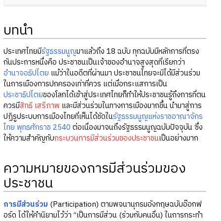
บทนำ
ประเทศไทยมี
รัฐธรรมนูญ
มาแล้วถึง 18 ฉบับ ทุกฉบับมีหลักการที่ตรง
กันประการหนึ่งคือ ประชาชนเป็นเจ้าของอำนาจสูงสุดที่เรียกว่า
อำนาจอธิปไตย
แม้ว่าในอดีตที่ผ่านมา ประชาชนไทยจะมิได้มีส่วนร่วม
ในการเมืองการปกครองเท่าที่ควร แต่เมื่อกระแสการเป็น
ประชาธิปไตย
ของโลกได้เข้าสู่ประเทศไทยก็ทำให้ประชาชนรู้ถึงการที่ตน
ควรมี
สิทธิ เสรีภาพ
และมีส่วนร่วมในทางการเมืองมากขึ้น นำมาสู่การ
ปฏิรูประบบการเมืองไทยที่เห็นได้ชัดใน
รัฐธรรมนูญแห่งราชอาณาจักร
ไทย พุทธศักราช 2540
ต่อเนื่องมาจนถึงรัฐธรรมนูญฉบับปัจจุบัน ซึ่ง
ให้ความสำคัญกับ
กระบวนการมีส่วนร่วมของประชาชน
เป็นอย่างมาก
ความหมายของการมีส่วนร่วมของ
ประชาชน
การมีส่วนร่วม
(Participation) ตามพจนานุกรมอังกฤษฉบับอ๊อกฟ
อร์ด ได้ให้คำนิยามไว้ว่า “เป็นการมีส่วน (ร่วมกับคนอื่น) ในการกระทำ