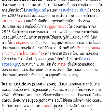
ประชาชนกลุ่มต่างๆ ไม่พอใจรัฐบาลยังคงเกิดขึ้น เช่น การมีส่วนร่วมใน
การเรียกร้องให้
นายกรัฐมนตรี
พลเอก
เกรียงศักดิ์ ชมะนันทน์
ลาออก
(พ.ศ.2523) การมีส่วนร่วมของประชาชนในการพัฒนาชาติไทยตาม
นโยบาย 66/23
และที่สำคัญคือ เหตุการณ์การมีส่วนร่วมของ
ประชาชนเพื่อเรียกร้องให้มีการ
ปฏิรูปการเมือง
ในเดือนพฤษภาคม
2535 ซึ่งผู้นำกระบวนการและการเผยแพร่ข้อมูลข่าวสารทำให้พลัง
มวลชนเพิ่มมากขึ้น แต่ฝ่ายรัฐกลับใช้แนวปฏิบัติแบบเดิมๆ ทำให้เกิด
การใช้
ความรุนแรง
จนนำมาซึ่งความสูญเสียชีวิตและทรัพย์สินทั้งของ
ประชาชนและของรัฐ เป็นผลให้รัฐสภาแก้ไขเพิ่มเติม
รัฐธรรมนูญแห่ง
ราชอาณาจักรไทย (ฉบับที่ 6)
พุทธศักราช 2539 โดยเพิ่มเติมหมวด
12 ว่าด้วย “การจัดทำรัฐธรรมนูญฉบับใหม่” กำหนดให้มี
สภาร่าง
รัฐธรรมนูญ
ซึ่งมีสมาชิก 2 ประเภท คือ
ส.ส.ร.
ซึ่งเป็นตัวแทนของ
จังหวัด และ ส.ส.ร.ประเภทนักวิชาการ ซึ่งจัดเป็นการมีส่วนร่วมของ
ประชาชนในการร่างรัฐธรรมนูญ (พุทธศักราช 2540)
ในระยะ 10 ปีต่อมา (2540 – 2549)
เป็นยุคแรกของประชาธิปไตย
แบบมีส่วนร่วม เพราะรัฐธรรมนูญแห่งราชอาณาจักรไทย พุทธศักราช
2540 ได้กำหนดเจตนารมณ์เรื่องการมีส่วนร่วมของประชาชนไว้อย่าง
ชัดเจน ตั้งแต่การรับรู้ข้อมูลข่าวสาร ร่วมให้ข้อมูล ปรึกษาหารือ ตัดสิน
ใจ ติดตามตรวจสอบ และ
ถอดถอน
ผู้ทุจริต ทั้งยังเปิดโอกาสให้