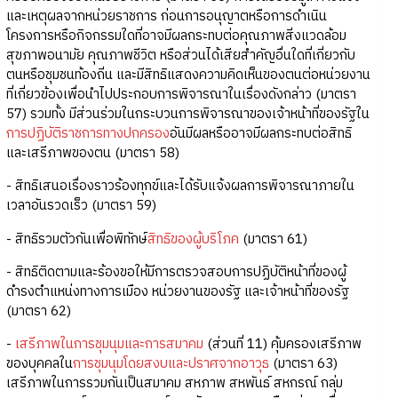
และเหตุผลจากหน่วยราชการ ก่อนการอนุญาตหรือการดำเนิน
โครงการหรือกิจกรรมใดที่อาจมีผลกระทบต่อคุณภาพสิ่งแวดล้อม
สุขภาพอนามัย คุณภาพชีวิต หรือส่วนได้เสียสำคัญอื่นใดที่เกี่ยวกับ
ตนหรือชุมชนท้องถิ่น และมีสิทธิแสดงความคิดเห็นของตนต่อหน่วยงาน
ที่เกี่ยวข้องเพื่อนำไปประกอบการพิจารณาในเรื่องดังกล่าว (มาตรา
57) รวมทั้ง มีส่วนร่วมในกระบวนการพิจารณาของเจ้าหน้าที่ของรัฐใน
การปฏิบัติราชการทางปกครอง
อันมีผลหรืออาจมีผลกระทบต่อสิทธิ
และเสรีภาพของตน (มาตรา 58)
- สิทธิเสนอเรื่องราวร้องทุกข์และได้รับแจ้งผลการพิจารณาภายใน
เวลาอันรวดเร็ว (มาตรา 59)
- สิทธิรวมตัวกันเพื่อพิทักษ์
สิทธิของผู้บริโภค
(มาตรา 61)
- สิทธิติดตามและร้องขอให้มีการตรวจสอบการปฏิบัติหน้าที่ของผู้
ดำรงตำแหน่งทางการเมือง หน่วยงานของรัฐ และเจ้าหน้าที่ของรัฐ
(มาตรา 62)
-
เสรีภาพในการชุมนุมและการสมาคม
(ส่วนที่ 11) คุ้มครองเสรีภาพ
ของบุคคลใน
การชุมนุมโดยสงบและปราศจากอาวุธ
(มาตรา 63)
เสรีภาพในการรวมกันเป็นสมาคม สหภาพ สหพันธ์ สหกรณ์ กลุ่ม