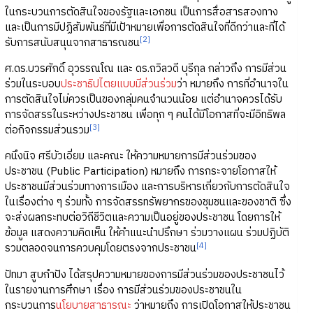
ในกระบวนการตัดสินใจของรัฐและเอกชน เป็นการสื่อสารสองทาง
และเป็นการมีปฏิสัมพันธ์ที่มีเป้าหมายเพื่อการตัดสินใจที่ดีกว่าและที่ได้
[2]
รับการสนับสนุนจากสาธารณชน
ศ.ดร.บวรศักดิ์ อุวรรณโณ และ ดร.ถวิลวดี บุรีกุล กล่าวถึง การมีส่วน
ร่วมในระบอบ
ประชาธิปไตยแบบมีส่วนร่วม
ว่า หมายถึง การที่อำนาจใน
การตัดสินใจไม่ควรเป็นของกลุ่มคนจำนวนน้อย แต่อำนาจควรได้รับ
การจัดสรรในระหว่างประชาชน เพื่อทุก ๆ คนได้มีโอกาสที่จะมีอิทธิพล
[3]
ต่อกิจกรรมส่วนรวม
คนึงนิจ ศรีบัวเอี่ยม และคณะ ให้ความหมายการมีส่วนร่วมของ
ประชาชน (Public Participation) หมายถึง การกระจายโอกาสให้
ประชาชนมีส่วนร่วมทางการเมือง และการบริหารเกี่ยวกับการตัดสินใจ
ในเรื่องต่าง ๆ ร่วมทั้ง การจัดสรรทรัพยากรของชุมชนและของชาติ ซึ่ง
จะส่งผลกระทบต่อวิถีชีวิตและความเป็นอยู่ของประชาชน โดยการให้
ข้อมูล แสดงความคิดเห็น ให้คำแนะนำปรึกษา ร่วมวางแผน ร่วมปฏิบัติ
[4]
รวมตลอดจนการควบคุมโดยตรงจากประชาชน
ปัทมา สูบกำปัง ได้สรุปความหมายของการมีส่วนร่วมของประชาชนไว้
ในรายงานการศึกษา เรื่อง การมีส่วนร่วมของประชาชนใน
กระบวนการ
นโยบายสาธารณะ
ว่าหมายถึง การเปิดโอกาสให้ประชาชน