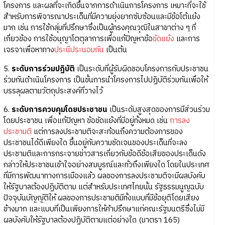
โครงการ และผลที่จะเกิดขึ้นจากการดำเนินการโครงการ เหมาะที่จะใช้
สำหรับการพิจารณาประเด็นที่มีความยุ่งยากซับซ้อนและมีข้อโต้แย้ง
มาก เช่น การใช้กลุ่มที่ปรึกษาซึ่งเป็นผู้ทรงคุณวุฒิในสาขาต่าง ๆ ที่
เกี่ยวข้อง การใช้อนุญาโตตุลาการเพื่อแก้ปัญหาข้อ
ขัดแย้ง
และการ
เจรจาเพื่อหาทาง
ประนีประนอมกัน
เป็นต้น
5.
ระดับการร่วมปฏิบัติ
เป็นระดับที่ผู้รับผิดชอบโครงการกับประชาชน
ร่วมกันดำเนินโครงการ เป็นขั้นการนำโครงการไปปฏิบัติร่วมกันเพื่อให้
บรรลุผลตามวัตถุประสงค์ที่วางไว้
6.
ระดับการควบคุมโดยประชาชน
เป็นระดับสูงสุดของการมีส่วนร่วม
โดยประชาชน เพื่อแก้ปัญหา ข้อขัดแย้งที่มีอยู่ทั้งหมด เช่น
การลง
ประชามติ
แต่การลงประชามติจะสะท้อนถึงความต้องการของ
ประชาชนได้ดีเพียงใด ขึ้นอยู่กับความชัดเจนของประเด็นที่จะลง
ประชามติและการกระจายข่าวสารเกี่ยวกับข้อดีข้อเสียของประเด็นดัง
กล่าวให้ประชาชนเข้าใจอย่างสมบูรณ์และทั่วถึงเพียงใด โดยในประเทศ
ที่มีการพัฒนาทางการเมืองแล้ว ผลของการลงประชามติจะมีผลบังคับ
ให้รัฐบาลต้องปฏิบัติตาม แต่สำหรับประเทศไทยนั้น รัฐธรรมนูญฉบับ
ปัจจุบันบัญญัติให้ ผลของการประชามติมีทั้งแบบที่มีข้อยุติโดยเสียง
ข้างมาก และแบบที่เป็นเพียงการให้คำปรึกษาแก่คณะรัฐมนตรีซึ่งไม่มี
ผลบังคับให้รัฐบาลต้องปฏิบัติตามแต่อย่างใด (มาตรา 165)