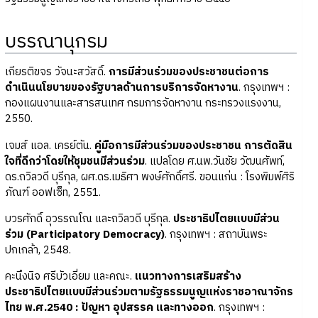
บรรณานุกรม
เกียรติขจร วัจนะสวัสดิ์.
การมีส่วนร่วมของประชาชนต่อการ
ดำเนินนโยบายของรัฐบาลด้านการบริการจัดหางาน
. กรุงเทพฯ :
กองแผนงานและสารสนเทศ กรมการจัดหางาน กระทรวงแรงงาน,
2550.
เจมส์ แอล. เครย์ตัน.
คู่มือการมีส่วนร่วมของประชาชน การตัดสิน
ใจที่ดีกว่าโดยให้ชุมชนมีส่วนร่วม
. แปลโดย ศ.นพ.วันชัย วัฒนศัพท์,
ดร.ถวิลวดี บุรีกุล, ผศ.ดร.เมธิศา พงษ์ศักดิ์ศรี. ขอนแก่น : โรงพิมพ์ศิริ
ภัณฑ์ ออฟเซ็ท, 2551.
บวรศักดิ์ อุวรรณโณ และถวิลวดี บุรีกุล.
ประชาธิปไตยแบบมีส่วน
ร่วม (Participatory Democracy)
. กรุงเทพฯ : สถาบันพระ
ปกเกล้า, 2548.
คะนึงนิจ ศรีบัวเอี่ยม และคณะ.
แนวทางการเสริมสร้าง
ประชาธิปไตยแบบมีส่วนร่วมตามรัฐธรรมนูญแห่งราชอาณาจักร
ไทย พ.ศ.2540 : ปัญหา อุปสรรค และทางออก
. กรุงเทพฯ :