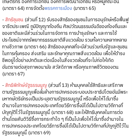
เกษตรกร องค์การเอกชน องค์การพัฒนาเอกชน หรือหมู่คณะอื่น
(มาตรา 64) การจัดตั้ง
พรรคการเมือง
(มาตรา 65)
-
สิทธิชุมชน
(ส่วนที่ 12) รับรองสิทธิของชุมชนในการอนุรักษ์หรือฟื้นฟู
จารีตประเพณี ภูมิปัญญาท้องถิ่น ศิลปวัฒนธรรมอันดีของท้องถิ่นและ
ของชาติและมีส่วนร่วมในการจัดการ การบำรุงรักษา และการใช้
ประโยชน์จากทรัพยากรธรรมชาติสิ่งแวดล้อม รวมทั้งความหลากหลาย
ทางชีวภาพ (มาตรา 66) สิทธิของบุคคลที่จะมีส่วนร่วมกับรัฐและชุมชน
ในการคุ้มครอง ส่งเสริม และรักษาคุณภาพสิ่งแวดล้อม เพื่อให้ดำรง
ชีพอยู่ได้อย่างปกติและต่อเนื่องในสิ่งแวดล้อมที่จะไม่ก่อให้เกิด
อันตรายต่อสุขภาพอนามัย สวัสดิภาพ หรือคุณภาพชีวิตของตน
(มาตรา 67)
-
สิทธิพิทักษ์รัฐธรรมนูญ
(ส่วนที่ 13) ห้ามบุคคลใช้สิทธิและเสรีภาพ
ตามรัฐธรรมนูญเพื่อล้มล้างการปกครองระบอบประชาธิปไตยอันมีพระ
มหากษัตริย์ทรงเป็นประมุขตามรัฐธรรมนูญนี้ หรือเพื่อให้ได้มาซึ่ง
อำนาจในการปกครองประเทศโดยวิธีการซึ่งมิได้เป็นไปตามวิถีทางที่
บัญญัติไว้ในรัฐธรรมนูญนี้ (มาตรา 68) และให้สิทธิบุคคลในการต่อ
ต้านโดยสันติวิธีซึ่งการกระทำใด ๆ ที่เป็นไปเพื่อให้ได้มาซึ่งอำนาจใน
การปกครองประเทศโดยวิธีการซึ่งมิได้เป็นไปตามวิถีทางที่บัญญัติไว้ใน
รัฐธรรมนูญนี้ (มาตรา 69)