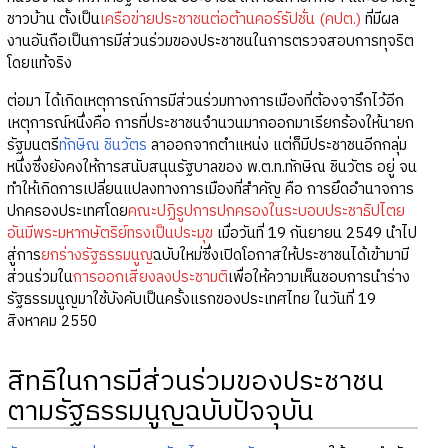
ชาวบ้าน ตั้งเป็น
เครือข่ายประชาชนต่อต้านคอร์รัปชั่น (คปต.)
ที่มีผล
งานอันถือเป็นการมีส่วนร่วมของประชาชนในการตรวจสอบการทุจริต
โดยแท้จริง
ต่อมา ได้เกิดเหตุการณ์การมีส่วนร่วมทางการเมืองที่ต้องจารึกไว้อีก
เหตุการณ์หนึ่งคือ การที่ประชาชนจำนวนมากออกมาเรียกร้องให้นายก
รัฐมนตรี
ทักษิณ ชินวัตร
ลาออกจากตำแหน่ง แต่ก็มีประชาชนอีกกลุ่ม
หนึ่งซึ่งยังคงให้การสนับสนุนรัฐบาลของ พ.ต.ท.ทักษิณ ชินวัตร อยู่ จน
ทำให้เกิดการเปลี่ยนแปลงทางการเมืองที่สำคัญ คือ การยึดอำนาจการ
ปกครองประเทศโดย
คณะปฏิรูปการปกครองในระบอบประชาธิปไตย
อันมีพระมหากษัตริย์ทรงเป็นประมุข
เมื่อวันที่ 19 กันยายน 2549 นำไป
สู่การ
ยกร่างรัฐธรรมนูญ
ฉบับใหม่ซึ่งเปิดโอกาสให้ประชาชนได้เข้ามามี
ส่วนร่วมใน
การออกเสียงลงประชามติ
เพื่อให้ความเห็นชอบการนำร่าง
รัฐธรรมนูญมาใช้บังคับเป็นครั้งแรกของประเทศไทย ในวันที่ 19
สิงหาคม 2550
สิทธิในการมีส่วนร่วมของประชาชน
ตามรัฐธรรมนูญฉบับปัจจุบัน