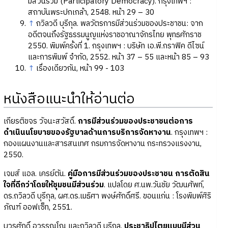
มีส่วนร่วม (Participatory Democracy). กรุงเทพฯ :
สถาบันพระปกเกล้า, 2548. หน้า 29 – 30
↑
ถวิลวดี บุรีกุล. พลวัตรการมีส่วนร่วมของประชาชน: จาก
อดีตจนถึงรัฐธรรมนูญแห่งราชอาณาจักรไทย พุทธศักราช
2550. พิมพ์ครั้งที่ 1. กรุงเทพฯ : บริษัท เอ.พี.กราฟิค ดีไซน์
และการพิมพ์ จำกัด, 2552. หน้า 37 – 55 และหน้า 85 – 93
↑
เรื่องเดียวกัน, หน้า 99 - 103
หนังสือแนะนำให้อ่านต่อ
เกียรติขจร วัจนะสวัสดิ์.
การมีส่วนร่วมของประชาชนต่อการ
ดำเนินนโยบายของรัฐบาลด้านการบริการจัดหางาน
. กรุงเทพฯ :
กองแผนงานและสารสนเทศ กรมการจัดหางาน กระทรวงแรงงาน,
2550.
เจมส์ แอล. เครย์ตัน.
คู่มือการมีส่วนร่วมของประชาชน การตัดสิน
ใจที่ดีกว่าโดยให้ชุมชนมีส่วนร่วม
. แปลโดย ศ.นพ.วันชัย วัฒนศัพท์,
ดร.ถวิลวดี บุรีกุล, ผศ.ดร.เมธิศา พงษ์ศักดิ์ศรี. ขอนแก่น : โรงพิมพ์ศิริ
ภัณฑ์ ออฟเซ็ท, 2551.
บวรศักดิ์ อุวรรณโณ และถวิลวดี บุรีกุล.
ประชาธิปไตยแบบมีส่วน