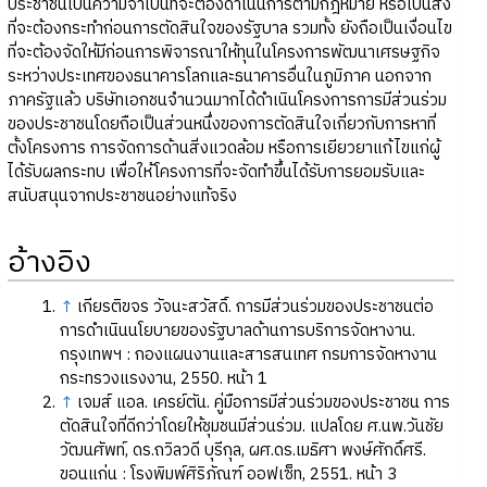
ประชาชนเป็นความจำเป็นที่จะต้องดำเนินการตามกฎหมาย หรือเป็นสิ่ง
ที่จะต้องกระทำก่อนการตัดสินใจของรัฐบาล รวมทั้ง ยังถือเป็นเงื่อนไข
ที่จะต้องจัดให้มีก่อนการพิจารณาให้ทุนในโครงการพัฒนาเศรษฐกิจ
ระหว่างประเทศของธนาคารโลกและธนาคารอื่นในภูมิภาค นอกจาก
ภาครัฐแล้ว บริษัทเอกชนจำนวนมากได้ดำเนินโครงการการมีส่วนร่วม
ของประชาชนโดยถือเป็นส่วนหนึ่งของการตัดสินใจเกี่ยวกับการหาที่
ตั้งโครงการ การจัดการด้านสิ่งแวดล้อม หรือการเยียวยาแก้ไขแก่ผู้
ได้รับผลกระทบ เพื่อให้โครงการที่จะจัดทำขึ้นได้รับการยอมรับและ
สนับสนุนจากประชาชนอย่างแท้จริง
อ้างอิง
↑
เกียรติขจร วัจนะสวัสดิ์. การมีส่วนร่วมของประชาชนต่อ
การดำเนินนโยบายของรัฐบาลด้านการบริการจัดหางาน.
กรุงเทพฯ : กองแผนงานและสารสนเทศ กรมการจัดหางาน
กระทรวงแรงงาน, 2550. หน้า 1
↑
เจมส์ แอล. เครย์ตัน. คู่มือการมีส่วนร่วมของประชาชน การ
ตัดสินใจที่ดีกว่าโดยให้ชุมชนมีส่วนร่วม. แปลโดย ศ.นพ.วันชัย
วัฒนศัพท์, ดร.ถวิลวดี บุรีกุล, ผศ.ดร.เมธิศา พงษ์ศักดิ์ศรี.
ขอนแก่น : โรงพิมพ์ศิริภัณฑ์ ออฟเซ็ท, 2551. หน้า 3