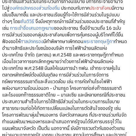
ประชาชนมีส่วนร่วมในกระบวนการทางนโยบาย มีการกระจายอำนาจ
ไปสู่
องค์กรปกครองส่วนท้องถิ่น
ประกอบกับภาค
ประชาสังคม
มีความ
เข้มแข็งมากขึ้น และประชาชนเรียนรู้ที่จะใช้การมีส่วนร่วมในรูปแบบ
ต่างๆ โดย
สันติวิธี
จึงมีเหตุการณ์การมีส่วนร่วมของประชาชนที่สำคัญ
เช่น
การเข้าชื่อเสนอกฎหมาย
ของประชาชน ซึ่งมีจำนวนถึง 16 ฉบับ
การมีส่วนร่วมของกลุ่มประชาสังคมเพื่อการคุ้มครองผู้บริโภคที่ได้ยื่น
ฟ้องขอให้
ศาลปกครอง
มีคำพิพากษาเพิกถอน
พระราชกฤษฎีกา
กำหนด
อำนาจสิทธิและประโยชน์ของบริษัท การไฟฟ้าฝ่ายผลิตแห่ง
ประเทศไทย จำกัด (มหาชน) พ.ศ.2548 และพระราชกฤษฎีกากำหนด
เงื่อนไขเวลาการยกเลิกกฎหมายว่าด้วยการไฟฟ้าฝ่ายผลิตแห่ง
ประเทศไทย พ.ศ.2548 มีผลให้แผนการนำ กฟผ. เข้ากระจายหุ้นใน
ตลาดหลักทรัพย์ต้องมีอันยุติลง การมีส่วนร่วมในการจัดการ
ทรัพยากรธรรมชาติและสิ่งแวดล้อม เช่น การคัดค้านโรงไฟฟ้า
พลังงานความร้อนบ่อนอก - บ้านกรูด โครงการท่อส่งก๊าซธรรมชาติ
และโรงแยกก๊าซธรรมชาติไทย – มาเลเซีย และมีหลายกรณีที่ประชาชน
ประสบความสำเร็จในการใช้สิทธิมีส่วนร่วมในกระบวนการนโยบาย
สาธารณะจนก่อให้เกิดการเปลี่ยนแปลงในการตัดสินใจของรัฐ เช่น
โครงการพัฒนาลุ่มน้ำหนองหาร จังหวัดสกลนคร ที่ประชาชนร่วมกันจัด
ทำแผนพัฒนาหนองหารและนำเสนอภาครัฐจนได้รับการบรรจุไว้ใน
แผนพัฒนาจังหวัด เป็นต้น นอกจากนี้ ยังมีการรวมตัวกันของตัวแทน
หน่วยงานจากภาครัฐ เอกชน ประชาชน สถาบันการศึกษา และปราชญ์