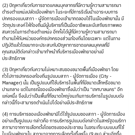
(2) ปัญหาเกี่ยวกับการขาดแคลนบุคลากรที่มีความรู้ความสามารถมา
ดำรงตำแหน่งปลัดเมืองพัทยา ในระยะที่มีการริเริ่มนำเอาระบบการ
ปกครองแบบสภา - ผู้จัดการเมืองเข้ามาทดลองใช้ในเมืองพัทยานั้น มี
วัตถุประสงค์ให้ท้องถิ่นมีผู้บริหารที่เป็นมืออาชีพและมีเสถียรภาพพอ
สมควรในการดำรงตำแหน่ง อีกทั้งได้ผู้ที่มีความรู้ความสามารถมา
ทำงานให้กับหน่วยองค์กรปกครองส่วนท้องถิ่นโดยเฉพาะ แต่ในทาง
ปฏิบัติแล้วโดยมากจะประสบกับปัญหาการขาดแคลนบุคคลที่มี
คุณสมบัติดังกล่าวเข้ามาทำหน้าที่บริหารเมืองพัทยาอย่างมี
ประสิทธิภาพ
(3) ปัญหาเกี่ยวกับความไม่เหมาะสมของขนาดพื้นที่เมืองพัทยา โดย
ทั่วไปการปกครองท้องถิ่นรูปแบบสภา - ผู้จัดการเมือง (City -
Manager) นั้น เป็นรูปแบบที่ใช้บริหารในพื้นที่ที่มีขนาดเล็กหรือขนาด
ปานกลาง แต่ในกรณีของเมืองพัทยาซึ่งนับว่าเป็น “เทศบาลนคร” อีก
แห่งหนึ่ง จึงนับว่าเป็นพื้นที่ที่ขนาดใหญ่จนเกินการบริหารในรูปแบบดัง
กล่าวนี้ที่จะสามารถดำเนินไปได้อย่างมีประสิทธิภาพ
(4) การบริหารของเมืองพัทยามิได้ใช้รูปแบบของสภา - ผู้จัดการเมือง
อย่างเต็มรูปแบบ กล่าวคือ การบริหารรูปแบบดังกล่าวในสหรัฐอเมริกา
สภามาจากการเลือกตั้งโดยตรงของประชาชน ในขณะที่ระบบแบบที่ใช้
ในเมืองพัทยานั้น สภามาจากการเลือกตั้งกึ่งหนึ่ง (9 คน) ส่วนอีกกึ่ง