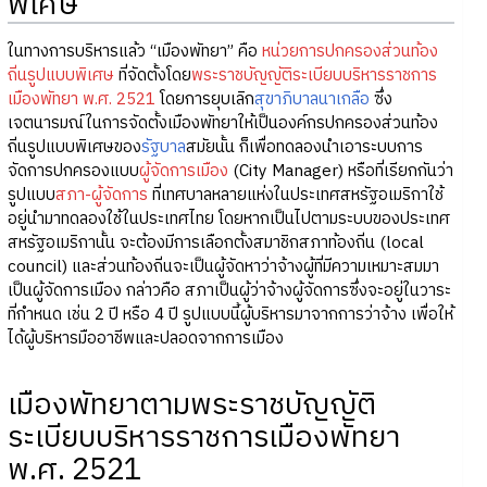
พิเศษ
ในทางการบริหารแล้ว “เมืองพัทยา” คือ
หน่วยการปกครองส่วนท้อง
ถิ่นรูปแบบพิเศษ
ที่จัดตั้งโดย
พระราชบัญญัติระเบียบบริหารราชการ
เมืองพัทยา พ.ศ. 2521
โดยการยุบเลิก
สุขาภิบาลนาเกลือ
ซึ่ง
เจตนารมณ์ในการจัดตั้งเมืองพัทยาให้เป็นองค์กรปกครองส่วนท้อง
ถิ่นรูปแบบพิเศษของ
รัฐบาล
สมัยนั้น ก็เพื่อทดลองนำเอาระบบการ
จัดการปกครองแบบ
ผู้จัดการเมือง
(City Manager) หรือที่เรียกกันว่า
รูปแบบ
สภา-ผู้จัดการ
ที่เทศบาลหลายแห่งในประเทศสหรัฐอเมริกาใช้
อยู่นำมาทดลองใช้ในประเทศไทย โดยหากเป็นไปตามระบบของประเทศ
สหรัฐอเมริกานั้น จะต้องมีการเลือกตั้งสมาชิกสภาท้องถิ่น (local
council) และส่วนท้องถิ่นจะเป็นผู้จัดหาว่าจ้างผู้ที่มีความเหมาะสมมา
เป็นผู้จัดการเมือง กล่าวคือ สภาเป็นผู้ว่าจ้างผู้จัดการซึ่งจะอยู่ในวาระ
ที่กำหนด เช่น 2 ปี หรือ 4 ปี รูปแบบนี้ผู้บริหารมาจากการว่าจ้าง เพื่อให้
ได้ผู้บริหารมืออาชีพและปลอดจากการเมือง
เมืองพัทยาตามพระราชบัญญัติ
ระเบียบบริหารราชการเมืองพัทยา
พ.ศ. 2521