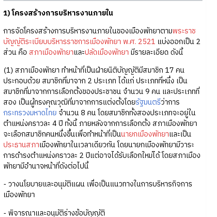
1) โครงสร้างการบริหารงานภายใน
การจัดโครงสร้างการบริหารงานภายในของเมืองพัทยาตาม
พระราช
บัญญัติระเบียบบริหารราชการเมืองพัทยา พ.ศ. 2521
แบ่งออกเป็น 2
ส่วน คือ
สภาเมืองพัทยา
และ
ปลัดเมืองพัทยา
มีรายละเอียด ดังนี้
(1) สภาเมืองพัทยา ทำหน้าที่เป็นฝ่ายนิติบัญญัติมีสมาชิก 17 คน
ประกอบด้วย สมาชิกที่มาจาก 2 ประเภท ได้แก่ ประเภทที่หนึ่ง เป็น
สมาชิกที่มาจากการเลือกตั้งของประชาชน จำนวน 9 คน และประเภทที่
สอง เป็นผู้ทรงคุณวุฒิที่มาจากการแต่งตั้งโดย
รัฐมนตรี
ว่าการ
กระทรวงมหาดไทย
จำนวน 8 คน โดยสมาชิกทั้งสองประเภทจะอยู่ใน
ตำแหน่งคราวละ 4 ปี ทั้งนี้ ภายหลังจากการเลือกตั้ง สภาเมืองพัทยา
จะเลือกสมาชิกคนหนึ่งขึ้นเพื่อทำหน้าที่เป็น
นายกเมืองพัทยา
และเป็น
ประธานสภา
เมืองพัทยาในเวลาเดียวกัน โดยนายกเมืองพัทยามีวาระ
การดำรงตำแหน่งคราวละ 2 ปีแต่อาจได้รับเลือกใหม่ได้ โดยสภาเมือง
พัทยามีอำนาจหน้าที่ดังต่อไปนี้
- วางนโยบายและอนุมัติแผน เพื่อเป็นแนวทางในการบริหารกิจการ
เมืองพัทยา
- พิจารณาและอนุมัติร่างข้อบัญญัติ