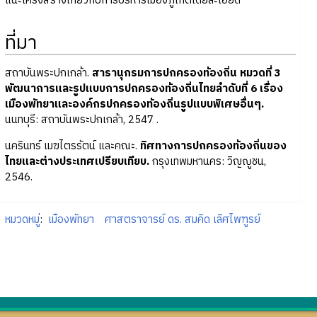
แนะโครงสร้างเกี่ยวกับการบริหารเมืองภูเก็ตโดยละเอียด
ที่มา
สถาบันพระปกเกล้า.
สารานุกรมการปกครองท้องถิ่น หมวดที่ 3
พัฒนาการและรูปแบบการปกครองท้องถิ่นไทยลำดับที่ 6 เรื่อง
เมืองพัทยาและองค์กรปกครองท้องถิ่นรูปแบบพิเศษอื่นๆ.
นนทบุรี: สถาบันพระปกเกล้า, 2547 .
นครินทร์ เมฆไตรรัตน์ และคณะ.
ทิศทางการปกครองท้องถิ่นของ
ไทยและต่างประเทศเปรียบเทียบ.
กรุงเทพมหานคร: วิญญูชน,
2546.
หมวดหมู่
:
เมืองพัทยา
ศาสตราจารย์ ดร. สมคิด เลิศไพฑูรย์