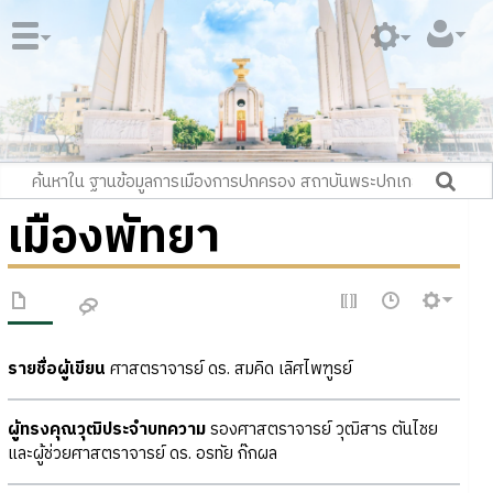
เมืองพัทยา
รายชื่อผู้เขียน
ศาสตราจารย์ ดร. สมคิด เลิศไพฑูรย์
ผู้ทรงคุณวุฒิประจำบทความ
รองศาสตราจารย์ วุฒิสาร ตันไชย
และผู้ช่วยศาสตราจารย์ ดร. อรทัย ก๊กผล