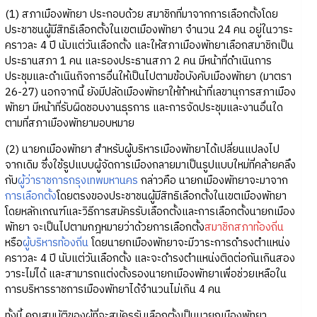
(1) สภาเมืองพัทยา ประกอบด้วย สมาชิกที่มาจากการเลือกตั้งโดย
ประชาชนผู้มีสิทธิเลือกตั้งในเขตเมืองพัทยา จำนวน 24 คน อยู่ในวาระ
คราวละ 4 ปี นับแต่วันเลือกตั้ง และให้สภาเมืองพัทยาเลือกสมาชิกเป็น
ประธานสภา 1 คน และรองประธานสภา 2 คน มีหน้าที่ดำเนินการ
ประชุมและดำเนินกิจการอื่นให้เป็นไปตามข้อบังคับเมืองพัทยา (มาตรา
26-27) นอกจากนี้ ยังมีปลัดเมืองพัทยาให้ทำหน้าที่เลขานุการสภาเมือง
พัทยา มีหน้าที่รับผิดชอบงานธุรการ และการจัดประชุมและงานอื่นใด
ตามที่สภาเมืองพัทยามอบหมาย
(2) นายกเมืองพัทยา สำหรับผู้บริหารเมืองพัทยาได้เปลี่ยนแปลงไป
จากเดิม ซึ่งใช้รูปแบบผู้จัดการเมืองกลายมาเป็นรูปแบบใหม่ที่คล้ายคลึง
กับ
ผู้ว่าราชการกรุงเทพมหานคร
กล่าวคือ นายกเมืองพัทยาจะมาจาก
การเลือกตั้ง
โดยตรงของประชาชนผู้มีสิทธิเลือกตั้งในเขตเมืองพัทยา
โดยหลักเกณฑ์และวิธีการสมัครรับเลือกตั้งและการเลือกตั้งนายกเมือง
พัทยา จะเป็นไปตามกฎหมายว่าด้วยการเลือกตั้ง
สมาชิกสภาท้องถิ่น
หรือ
ผู้บริหารท้องถิ่น
โดยนายกเมืองพัทยาจะมีวาระการดำรงตำแหน่ง
คราวละ 4 ปี นับแต่วันเลือกตั้ง และจะดำรงตำแหน่งติดต่อกันเกินสอง
วาระไม่ได้ และสามารถแต่งตั้งรองนายกเมืองพัทยาเพื่อช่วยเหลือใน
การบริหารราชการเมืองพัทยาได้จำนวนไม่เกิน 4 คน
ทั้งนี้ คุณสมบัติของผู้ที่จะสมัครรับเลือกตั้งเป็นนายกเมืองพัทยา