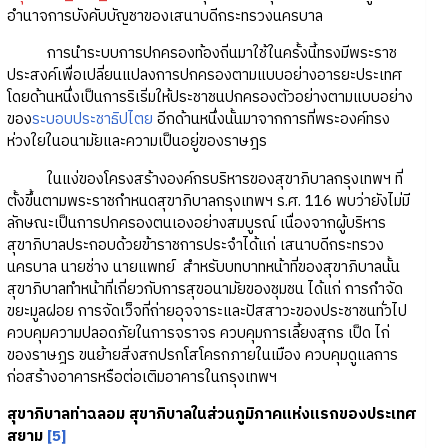
อำนาจการบังคับบัญชาของเสนาบดีกระทรวงนครบาล
การนำระบบการปกครองท้องถิ่นมาใช้ในครั้งนี้ทรงมีพระราช
ประสงค์เพื่อเปลี่ยนแปลงการปกครองตามแบบอย่างอารยะประเทศ
โดยด้านหนึ่งเป็นการริเริ่มให้ประชาชนปกครองตัวอย่างตามแบบอย่าง
ของ
ระบอบประชาธิปไตย
อีกด้านหนึ่งนั้นมาจากการที่พระองค์ทรง
ห่วงใยในอนามัยและความเป็นอยู่ของราษฎร
ในแง่ของโครงสร้างองค์กรบริหารของสุขาภิบาลกรุงเทพฯ ที่
ตั้งขึ้นตามพระราชกำหนดสุขาภิบาลกรุงเทพฯ ร.ศ. 116 พบว่ายังไม่มี
ลักษณะเป็นการปกครองตนเองอย่างสมบูรณ์ เนื่องจากผู้บริหาร
สุขาภิบาลประกอบด้วยข้าราชการประจำได้แก่ เสนาบดีกระทรวง
นครบาล นายช่าง นายแพทย์ สำหรับบทบาทหน้าที่ของสุขาภิบาลนั้น
สุขาภิบาลทำหน้าที่เกี่ยวกับการสุขอนามัยของชุมชน ได้แก่ การกำจัด
ขยะมูลฝอย การจัดเว็จที่ถ่ายอุจจาระและปัสสาวะของประชาชนทั่วไป
ควบคุมความปลอดภัยในการจราจร ควบคุมการเลี้ยงสุกร เป็ด ไก่
ของราษฎร ขนย้ายสิ่งสกปรกโสโครกภายในเมือง ควบคุมดูแลการ
ก่อสร้างอาคารหรือต่อเติมอาคารในกรุงเทพฯ
สุขาภิบาลท่าฉลอม สุขาภิบาลในส่วนภูมิภาคแห่งแรกของประเทศ
สยาม
[5]