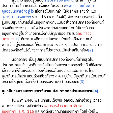
สุขาภิบาลเป็นรูปแบบ
การปกครองท้องถิ่น
ที่เก่าแก่ที่สุดใน
ประเทศไทย โดยเริ่มมีขึ้นครั้งแรกในรัชสมัย
พระบาทสมเด็จพระ
จุลจอมเกล้าเจ้าอยู่หัว
เมื่อทรงโปรดเกล้าฯให้ตราพระราชกำหนด
สุขาภิบาลกรุงเทพฯ
ร.ศ. 116 (พ.ศ. 2440) จัดการปกครองท้องถิ่น
รูปแบบสุขาภิบาลขึ้นในกรุงเทพฯตามแบบอย่างการปกครองท้องถิ่นที่
ทรงเห็นมาจากการเสด็จประพาสต่างประเทศ โดยให้สุขาภิบาล
กรุงเทพฯอยู่ในอำนาจการบังคับบัญชาของเสนาบดี
กระทรวง
นครบาล
[1]
ที่น่าสนใจคือ การปกครองส่วนท้องถิ่นของไทยนี้
พระเจ้าอยู่หัวทรงมอบให้ประชาชนต่างจากหลายประเทศที่อำนาจการ
ปกครองท้องถิ่นได้มาจากการที่ประชาชนเป็นฝ่ายเรียกร้อง
[2]
นอกจากจะเป็นรูปแบบการปกครองท้องถิ่นที่เก่าที่สุดใน
ประเทศไทยแล้ว สุขาภิบาลยังเป็นหน่วยการปกครองท้องถิ่นที่มีขนาด
เล็กที่สุด ทั้งในแง่ขนาดของพื้นที่หรือในแง่จำนวนประชากร โดย
สุขาภิบาลมักประกอบด้วยท้องที่ราว 4-6 หมู่บ้าน มีสุขาภิบาลน้อยรายที่
มีขนาดใหญ่กินเนื้อที่ทั้งตำบลหรือหลายๆตำบลรวมกัน
[3]
สุขาภิบาลกรุงเทพฯ สุขาภิบาลแห่งแรกของประเทศสยาม
[4]
ใน พ.ศ. 2440 พระบาทสมเด็จพระจุลจอมเกล้าเจ้าอยู่หัวทรง
พระกรุณาโปรดเกล้าฯให้ตรา
พระราชกำหนดสุขาภิบาล
กรุงเทพฯ_ร.ศ._116
และจัดตั้งสุขาภิบาลกรุงเทพฯ โดยให้อยู่ใน