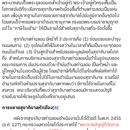
พระบาทสมเด็จพระจุลจอมเกล้าเจ้าอยู่หัว พระเจ้าอยู่หัวทรงเห็นเป็น
โอกาสอันดีที่จะเริ่มการสุขาภิบาลหัวเมืองขึ้นที่ตำบลท่าฉลอมเป็นแห่ง
แรก เพื่อปูรากฐานในการขยายการสุขาภิบาลไปยังภูมิภาคอื่นๆต่อไป
โดยสมเด็จฯกรมพระยาดำรงราชานุภาพ ทรงขอพระบรมราชานุญาต
แก้ไข “ภาษีโรงร้าน” ให้เป็นรายได้สำหรับสุขาภิบาลที่จะจัดตั้งขึ้น
สุขาภิบาลท่าฉลอม มีหน้าที่ 3 ประการคือ (1) ซ่อมแซมและบำรุง
ถนนหนทาง (2) จุดโคมไฟให้มีแสงสว่างในเวลาค่ำคืนเป็นระยะๆตลอด
ถนนในตำบล (3) จ้างลูกจ้างสำหรับขนขยะมูลฝอยในสุขาภิบาลไปเท
ทิ้ง สำหรับการบริหารงานของสุขาภิบาลท่าฉลอมนั้นทำในรูปแบบของ
คณะกรรมการ อันประกอบด้วย กำนันตำบลท่าฉลอม เป็นหัวหน้า และ
ผู้ใหญ่บ้านในเขตเป็นผู้ช่วย โดยนำภาษีที่เก็บได้ในท้องที่หลังหักค่าใช้
จ่ายในการจัดเก็บแล้วไปใช้ในการดำเนินงานของสุขาภิบาล รวมทั้งมี
อำนาจทักท้วงห้ามปรามสุขาภิบาลหากพบว่า มีการใช้จ่ายในทางที่ไม่
สมควร ขณะเดียวกันก็พบว่าสุขาภิบาลท่าฉลอมมีการแสดงบัญชี
รายรับรายให้ราษฎรในท้องที่ทราบอยู่เสมอ
การขยายสุขาภิบาลหัวเมือง
[6]
หลังจากสุขาภิบาลท่าฉลอมดำเนินงานไปได้ด้วยดี ในพ.ศ. 2451
(ร.ศ. 127) กระทรวงมหาดไทยได้ประกาศใช้ “
พระราชบัญญัติจัดการ