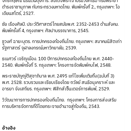
จักรกฤษณ์ นรนิติผดุงการ. สมเด็จพระเจ้าบรมวงศ์เธอ กรมพระยา
ดำรงราชานุภาพ กับกระทรวงมหาดไทย. พิมพ์ครั้งที่ 2., กรุงเทพฯ: โอ
เดียนสโตร์, 2527.
ชัย เรืองศิลป์. ประวัติศาสตร์ไทยสมัยพ.ศ. 2352-2453 ด้านสังคม.
พิมพ์ครั้งที่ 4, กรุงเทพฯ: ศิลปาบรรณาคาร, 2545.
ชูวงศ์ ฉายะบุตร. การปกครองท้องถิ่นไทย. กรุงเทพฯ: สมาคมนิสิตเก่า
รัฐศาสตร์ จุฬาลงกรณ์มหาวิทยาลัย, 2539.
ธเนศวร์ เจริญเมือง. 100 ปีการปกครองท้องถิ่นไทย พ.ศ. 2440-
2540. พิมพ์ครั้งที่ 5. กรุงเทพฯ: โครงการจัดพิมพ์คบไฟ, 2548.
พระราชบัญญัติสุขาภิบาล พ.ศ. 2495 แก้ไขเพิ่มเติมถึง(ฉบับที่ 3)
พ.ศ. 2528. รวบรวมและเรียบเรียงโดย ถวัลย์ สนธิอนุเคราะห์ และ
อารยา จังเสถียร. กรุงเทพฯ: ฟิสิกส์เซ็นเตอร์การพิมพ์, 2529.
วิวัฒนาการการปกครองท้องถิ่นไทย. กรุงเทพฯ: โครงการส่งเสริม
การบริหารจัดการที่ดีโดยกระจายอำนาจสู่ท้องถิ่น, 2543.
อ้างอิง