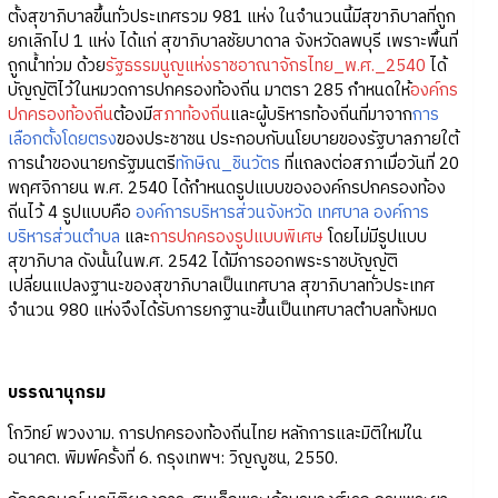
ตั้งสุขาภิบาลขึ้นทั่วประเทศรวม 981 แห่ง ในจำนวนนี้มีสุขาภิบาลที่ถูก
ยกเลิกไป 1 แห่ง ได้แก่ สุขาภิบาลชัยบาดาล จังหวัดลพบุรี เพราะพื้นที่
ถูกน้ำท่วม ด้วย
รัฐธรรมนูญแห่งราชอาณาจักรไทย_พ.ศ._2540
ได้
บัญญัติไว้ในหมวดการปกครองท้องถิ่น มาตรา 285 กำหนดให้
องค์กร
ปกครองท้องถิ่น
ต้องมี
สภาท้องถิ่น
และผู้บริหารท้องถิ่นที่มาจาก
การ
เลือกตั้งโดยตรง
ของประชาชน ประกอบกับนโยบายของรัฐบาลภายใต้
การนำของนายกรัฐมนตรี
ทักษิณ_ชินวัตร
ที่แถลงต่อสภาเมื่อวันที่ 20
พฤศจิกายน พ.ศ. 2540 ได้กำหนดรูปแบบขององค์กรปกครองท้อง
ถิ่นไว้ 4 รูปแบบคือ
องค์การบริหารส่วนจังหวัด
เทศบาล
องค์การ
บริหารส่วนตำบล
และ
การปกครองรูปแบบพิเศษ
โดยไม่มีรูปแบบ
สุขาภิบาล ดังนั้นในพ.ศ. 2542 ได้มีการออกพระราชบัญญัติ
เปลี่ยนแปลงฐานะของสุขาภิบาลเป็นเทศบาล สุขาภิบาลทั่วประเทศ
จำนวน 980 แห่งจึงได้รับการยกฐานะขึ้นเป็นเทศบาลตำบลทั้งหมด
บรรณานุกรม
โกวิทย์ พวงงาม. การปกครองท้องถิ่นไทย หลักการและมิติใหม่ใน
อนาคต. พิมพ์ครั้งที่ 6. กรุงเทพฯ: วิญญูชน, 2550.