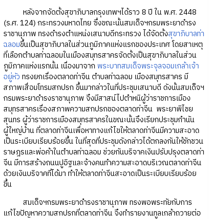
หลังจากจัดตั้งสุขาภิบาลกรุงเทพฯได้ราว 8 ปี ใน พ.ศ. 2448
(ร.ศ. 124) กระทรวงมหาดไทย ซึ่งขณะนั้นสมเด็จฯกรมพระยาดำรง
ราชานุภาพ ทรงดำรงตำแหน่งเสนาบดีกระทรวง ได้จัดตั้ง
สุขาภิบาลท่า
ฉลอม
ขึ้นเป็นสุขาภิบาลในส่วนภูมิภาคแห่งแรกของประเทศ โดยสาเหตุ
ที่เลือกตำบลท่าฉลอมในเมืองสมุทรสาครจัดตั้งเป็นสุขาภิบาลในส่วน
ภูมิภาคแห่งแรกนั้น เนื่องมาจาก
พระบาทสมเด็จพระจุลจอมเกล้าเจ้า
อยู่หัว
ทรงยกเรื่องตลาดท่าจีน ตำบลท่าฉลอม เมืองสมุทรสาคร มี
สภาพเสื่อมโทรมสกปรก ขึ้นมากล่าวในที่ประชุมเสนาบดี ดังนั้นสมเด็จฯ
กรมพระยาดำรงราชานุภาพ จึงมีสาสน์ไปตำหนิผู้ว่าราชการเมือง
สมุทรสาครเรื่องสภาพความสกปรกของตลาดท่าจีน พระยาพิไชย
สุนทร ผู้ว่าราชการเมืองสมุทรสาครในขณะนั้นจึงเรียกประชุมกำนัน
ผู้ใหญ่บ้าน ที่ตลาดท่าจีนเพื่อหาทางแก้ไขให้ตลาดท่าจีนมีความสะอาด
เป็นระเบียบเรียบร้อยขึ้น ในที่สุดที่ประชุมดังกล่าวได้ตกลงกันให้ชักชวน
ราษฎรและพ่อค้าในตำบลท่าฉลอม ช่วยกันบริจาคเงินปรับปรุงตลาดท่า
จีน มีการสร้างถนนปูอิฐและจ้างคนทำความสะอาดบริเวณตลาดท่าจีน
ด้วยเงินบริจาคที่ได้มา ทำให้ตลาดท่าจีนสะอาดเป็นระเบียบเรียบร้อย
ขึ้น
สมเด็จฯกรมพระยาดำรงราชานุภาพ ทรงพอพระทัยกับการ
แก้ไขปัญหาความสกปรกที่ตลาดท่าจีน จึงทำรายงานทูลเกล้าถวายต่อ