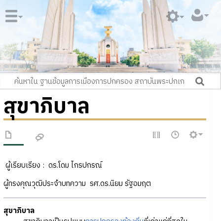
สุขาภิบาล
ผู้เรียบเรียง : ดร
.
โดม ไกรปกรณ์
ผู้ทรงคุณวุฒิประจำบทความ
รศ
.
ดร
.
นิยม รัฐอมฤต
สุขาภิบาล