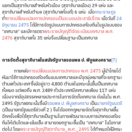
แยกเป็นสุขาภิบาลสำหรับหัวเมือง (สุขาภิบาลเมือง) 29 แห่ง และ
สุขาภิบาลสำหรับตำบล (สุขาภิบาลท้องที่) 6 แห่ง เมื่อ
คณะราษฎร
ทำ
การเปลี่ยนแปลงการปกครองเป็นระบอบประชาธิปไตย
เมื่อวันที่
24
มิถุนายน 2475
ได้มีการจัดรูปแบบการปกครองท้องถิ่นในรูปแบบของ
“เทศบาล” และมีการตรา
พระราชบัญญัติจัดระเบียบเทศบาล พ.ศ.
2476
สุขาภิบาลทั้ง 35 แห่งจึงเปลี่ยนฐานะเป็นเทศบาล
การจัดตั้งสุขาภิบาลในสมัยรัฐบาลจอมพล ป. พิบูลสงคราม
[7]
ภายหลัง
การเปลี่ยนแปลงการปกครอง พ.ศ. 2475
ผู้นำไทยได้
หันมาใช้การปกครองท้องถิ่นแบบเทศบาลและมีจุดมุ่งหมายที่จะยกฐานะ
ตำบลทั่วประเทศซึ่งมีอยู่ราว 4,800 ตำบลในขณะนั้นขึ้นเป็นเทศบาล
ทั้งหมด แต่พอถึง พ.ศ. 2489 ทั่วประเทศมีเทศบาลเพียง 117 แห่ง
เนื่องจากมีอุปสรรคหลายประการในการจัดตั้งเทศบาล ดังนั้นใน พ.ศ.
2495 รัฐบาลขณะนั้นซึ่งมี
จอมพล ป. พิบูลสงคราม
เป็น
นายกรัฐมนตรี
(เป็นนายกรัฐมนตรีช่วงที่ 2 ) จึงได้ออกกฎหมายจัดตั้งสุขาภิบาลขึ้น
อีกครั้งเพื่อใช้สุขาภิบาลเป็นฐานในการพัฒนาระบบการปกครองท้อง
ถิ่นให้เติบโตและเข้มแข็ง สามารถยกฐานะขึ้นเป็น “เทศบาล” ในโอกาส
ต่อไป โดย
พระราชบัญญัติสุขาภิบาล_พ.ศ._2495
ได้กำหนดให้มีคณะ