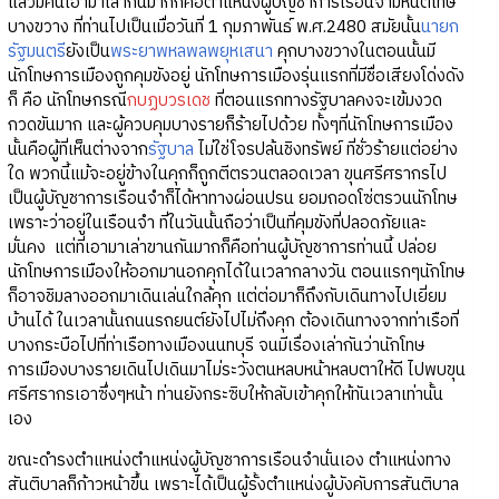
แล้วมีคนเอามาเล่ากันมากก็คือตำแหน่งผู้บัญชาการเรือนจำมหันตโทษ
บางขวาง ที่ท่านไปเป็นเมื่อวันที่ 1 กุมภาพันธ์ พ.ศ.2480 สมัยนั้น
นายก
รัฐมนตรี
ยังเป็น
พระยาพหลพลพยุหเสนา
คุกบางขวางในตอนนั้นมี
นักโทษการเมืองถูกคุมขังอยู่ นักโทษการเมืองรุ่นแรกที่มีชื่อเสียงโด่งดัง
ก็ คือ นักโทษกรณี
กบฏบวรเดช
ที่ตอนแรกทางรัฐบาลคงจะเข้มงวด
กวดขันมาก และผู้ควบคุมบางรายก็ร้ายไปด้วย ทั้งๆที่นักโทษการเมือง
นั้นคือผู้ที่เห็นต่างจาก
รัฐบาล
ไม่ใช่โจรปล้นชิงทรัพย์ ที่ชั่วร้ายแต่อย่าง
ใด พวกนี้แม้จะอยู่ข้างในคุกก็ถูกตีตรวนตลอดเวลา ขุนศรีศรากรไป
เป็นผู้บัญชาการเรือนจำก็ได้หาทางผ่อนปรน ยอมถอดโซ่ตรวนนักโทษ
เพราะว่าอยู่ในเรือนจำ ที่ในวันนั้นถือว่าเป็นที่คุมขังที่ปลอดภัยและ
มั่นคง แต่ที่เอามาเล่าขานกันมากก็คือท่านผู้บัญชาการท่านนี้ ปล่อย
นักโทษการเมืองให้ออกมานอกคุกได้ในเวลากลางวัน ตอนแรกๆนักโทษ
ก็อาจชิมลางออกมาเดินเล่นใกล้คุก แต่ต่อมาก็ถึงกับเดินทางไปเยี่ยม
บ้านได้ ในเวลานั้นถนนรถยนต์ยังไปไม่ถึงคุก ต้องเดินทางจากท่าเรือที่
บางกระบือไปที่ท่าเรือทางเมืองนนทบุรี จนมีเรื่องเล่ากันว่านักโทษ
การเมืองบางรายเดินไปเดินมาไม่ระวังตนหลบหน้าหลบตาให้ดี ไปพบขุน
ศรีศรากรเอาซึ่งๆหน้า ท่านยังกระซิบให้กลับเข้าคุกให้ทันเวลาเท่านั้น
เอง
ขณะดำรงตำแหน่งตำแหน่งผู้บัญชาการเรือนจำนั่นเอง ตำแหน่งทาง
สันติบาลก็ก้าวหน้าขึ้น เพราะได้เป็นผู้รั้งตำแหน่งผู้บังคับการสันติบาล