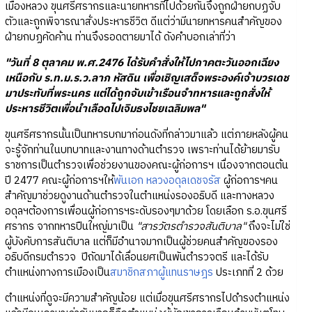
เมืองหลวง ขุนศรีศรากรและนายทหารที่ไปด้วยกันจึงถูกฝ่ายกบฏจับ
ตัวและถูกพิจารณาสั่งประหารชีวิต ดีแต่ว่ามีนายทหารคนสำคัญของ
ฝ่ายกบฏคัดค้าน ท่านจึงรอดตายมาได้ ดังคำบอกเล่าที่ว่า
"วันที่ 8 ตุลาคม พ.ศ.2476 ได้รับคำสั่งให้ไปภาคตะวันออกเฉียง
เหนือกับ ร.ท.ม.ร.ว.ลาภ หัสดิน เพื่อเชิญเสด็จพระองค์เจ้าบวรเดช
มาประทับที่พระนคร แต่ได้ถูกจับเข้าเรือนจำทหารและถูกสั่งให้
ประหารชีวิตเพื่อนำเลือดไปเจิมธงไชยเฉลิมพล"
ขุนศรีศรากรนั้นเป็นทหารบกมาก่อนดังที่กล่าวมาแล้ว แต่ภายหลังผู้คน
จะรู้จักท่านในบทบาทและงานทางด้านตำรวจ เพราะท่านได้ย้ายมารับ
ราชการเป็นตำรวจเพื่อช่วยงานของคณะผู้ก่อการฯ เนื่องจากตอนต้น
ปี 2477 คณะผู้ก่อการฯให้
พันเอก หลวงอดุลเดชจรัส
ผู้ก่อการฯคน
สำคัญมาช่วยดูงานด้านตำรวจในตำแหน่งรองอธิบดี และทางหลวง
อดุลฯต้องการเพื่อนผู้ก่อการฯระดับรองๆมาด้วย โดยเลือก ร.อ.ขุนศรี
ศรากร จากทหารปืนใหญ่มาเป็น
"สารวัตรตำรวจสันติบาล"
ถึงจะไม่ใช่
ผู้บังคับการสันติบาล แต่ก็มีอำนาจมากเป็นผู้ช่วยคนสำคัญของรอง
อธิบดีกรมตำรวจ ปีถัดมาได้เลื่อนยศเป็นพันตำรวจตรี และได้รับ
ตำแหน่งทางการเมืองเป็น
สมาชิกสภาผู้แทนราษฎร
ประเภทที่ 2 ด้วย
ตำแหน่งที่ดูจะมีความสำคัญน้อย แต่เมื่อขุนศรีศรากรไปดำรงตำแหน่ง