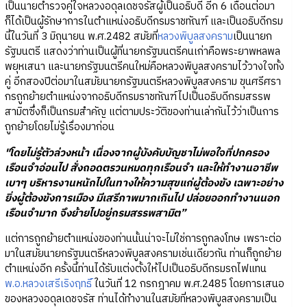
เป็นนายตำรวจคู่ใจหลวงอดุลเดชจรัสผู้เป็นอธิบดี อีก 6 เดือนต่อมา
ก็ได้เป็นผู้รักษาการในตำแหน่งอธิบดีกรมราชทัณฑ์ และเป็นอธิบดีกรม
นี้ในวันที่ 3 มิถุนายน พ.ศ.2482 สมัยที่
หลวงพิบูลสงคราม
เป็นนายก
รัฐมนตรี แสดงว่าท่านเป็นผู้ที่นายกรัฐมนตรีคนเก่าคือพระยาพหลพล
พยุหเสนา และนายกรัฐมนตรีคนใหม่คือหลวงพิบูลสงครามไว้วางใจทั้ง
คู่ อีกสองปีต่อมาในสมัยนายกรัฐมนตรีหลวงพิบูลสงคราม ขุนศรีศรา
กรถูกย้ายตำแหน่งจากอธิบดีกรมราชทัณฑ์ไปเป็นอธิบดีกรมสรรพ
สามิตซึ่งก็เป็นกรมสำคัญ แต่ตามประวัติของท่านเล่ากันไว้ว่าเป็นการ
ถูกย้ายโดยไม่รู้เรื่องมาก่อน
"โดยไม่รู้ตัวล่วงหน้า เนื่องจากผู้บังคับบัญชาไม่พอใจที่ปกครอง
เรือนจำอ่อนไป สั่งถอดตรวนหมดทุกเรือนจำ และให้ทำงานอาชีพ
เบาๆ บริหารงานหนักไปในทางให้ความสุขแก่ผู้ต้องขัง เฉพาะอย่าง
ยิ่งผู้ต้องขังการเมือง มีเสรีภาพมากเกินไป ปล่อยออกทำงานนอก
เรือนจำมาก จึงย้ายไปอยู่กรมสรรพสามิต”
แต่การถูกย้ายตำแหน่งของท่านนั้นน่าจะไม่ใช่การถูกลงโทษ เพราะต่อ
มาในสมัยนายกรัฐมนตรีหลวงพิบูลสงครามเช่นเดียวกัน ท่านก็ถูกย้าย
ตำแหน่งอีก ครั้งนี้ท่านได้รับแต่งตั้งให้ไปเป็นอธิบดีกรมรถไฟแทน
พ.อ.หลวงเสรีเริงฤทธ์
ิ ในวันที่ 12 กรกฎาคม พ.ศ.2485 โดยการเสนอ
ของหลวงอดุลเดชจรัส ท่านได้ทำงานในสมัยที่หลวงพิบูลสงครามเป็น