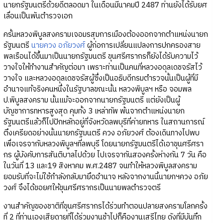
นายกรัฐมนตรีด้วยดีตลอดมา ในเดือนมีนาคมปี 2487 ท่านยังได้รับยศ
เลื่อนเป็นพันตำรวจเอก
ครั้นหลวงพิบูลสงครามเจอมรสุมการเมืองต้องออกจากตำแหน่งนายก
รัฐมนตรี
นายควง อภัยวงศ์
ผู้ก่อการเปลี่ยนแปลงการปกครองสาย
พลเรือนได้ขึ้นมาเป็นนายกรัฐมนตรี ขุนศรีศรากรก็ยังได้รับความไว้
วางใจให้ทำงานสำคัญต่อมา เพราะท่านเป็นคนที่หลวงอดุลเดชจรัสไว้
วางใจ และหลวงอดุลเดชจรัสผู้ซึ่งเป็นอธิบดีกรมตำรวจนั้นเป็นผู้ที่มี
อำนาจแท้จริงคนหนึ่งในรัฐบาลขณะนั้น หลวงพิบูลฯ หรือ จอมพล
ป.พิบูลสงคราม นั้นแม้จะออกจากนายกรัฐมนตรี แต่ยังเป็นผู้
บัญชาการทหารสูงสุด คุมทั้ง 3 เหล่าทัพ พ้นจากตำแหน่งนายก
รัฐมนตรีแล้วก็ไปปักหลักอยู่ที่จังหวัดลพบุรีที่ค่ายทหาร ในสถานการณ์
ตึงเครียดอย่างนั้นนายกรัฐมนตรี ควง อภัยวงศ์ ต้องเดินทางไปพบ
เพื่อเจรจากับหลวงพิบูลฯที่ลพบุรี โดยนายกรัฐมนตรีได้เอาขุนศรีศรา
กร ผู้บังคับการสันติบาลไปด้วย ไปเจรจากันสองครั้งห่างกัน 7 วัน คือ
ในวันที่ 13 และ19 สิงหาคม พ.ศ.2487 จนทำให้หลวงพิบูลสงคราม
ยอมรับที่จะไม่ใช้กำลังกลับมายึดอำนาจ หลังจากงานนี้นายกฯควง อภัย
วงศ์ จึงได้ขอยศให้ขุนศรีศรากรเป็นนายพลตำรวจตรี
งานสำคัญของชาติที่ขุนศรีศรากรได้ร่วมทำตอนปลายสงครามโลกครั้ง
ที่ 2 ที่ท่านเองเสียดายที่ได้ร่วมงานช้าไปก็คืองานเสรีไทย ดังที่มีบันทึก