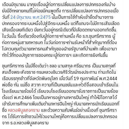
เดือนมิถุนายน มาคุยเรื่องผู้ก่อการเปลี่ยนแปลงการปกครองกันบ้าง
ยังมีอีกหลายคนที่ไม่ค่อยมีคนพูดถึง การเปลี่ยนแปลงการปกครองเมื่อ
วันที่
24 มิถุนายน พ.ศ.2475
นั้นเป็นการใช้กำลังเข้ายึดอำนาจการ
ปกครองจากระบบหนึ่งไปสู่อีกระบบหนึ่ง แต่ก็แทบจะไม่มีการเสียเลือด
เสียเนื้อเลยทีเดียว มียกเว้นอยู่กรณีเดียวที่มีเลือดตกยางออกเกิดขึ้น
ในวันนั้น ซึ่งเกี่ยวข้องกับผู้ก่อการฯท่านหนึ่ง คือ ร.ท.ขุนศรีศรากร ผู้
ก่อการหนุ่มสายทหารบก ในวันก่อการฯท่านรับหน้าที่สำคัญมากที่ต้อง
ไปควบคุมตัวนายทหารคนสำคัญของฝ่ายรัฐบาลที่บ้านพัก เพื่อเอามา
กักไว้ที่กองบัญชาการของคณะผู้ก่อการฯ และเกิดการยิงกันขึ้น
ขุนศรีศรากร นั้นมีชื่อเดิมว่า ชลอ นามสกุล ศรีธนากร เป็นนามสกุลที่
สมเด็จพระสังฆราช กรมหลวงชินวรศิริวัฒน์ทรงประทาน ท่านเกิดใน
เรือบรรทุกข้าวที่จังหวัดพิษณุโลก เมื่อวันที่ 19 กุมภาพันธ์ พ.ศ.2444
พ่อชื่อ กัน แม่ชื่อ สวาท ความที่เป็นคนขยันและหัวดีจึงสอบเข้าเรียนใน
โรงเรียนนายร้อยได้ เรียนจบโรงเรียนออกมารับราชการเป็นนายร้อย
ตั้งแต่ พ.ศ.2466 โดยเป็นทหารอยู่ทางทหารปืนใหญ่ ทำให้มีโอกาสได้
เข้ารับการศึกษาเพิ่มเติมด้านทหารปืนใหญ่ กับนายทหารนักเรียนนอกที่
ชื่อ
หลวงพิบูลสงคราม
และด้วยความสัมพันธ์อย่างนี้เองที่ ขุนศรีศรา
กร ได้รับการชักชวนให้ร่วมงานใหญ่คือการเปลี่ยนแปลงการปกครอง
จาก ร.อ.หลวงพิบูลสงคราม