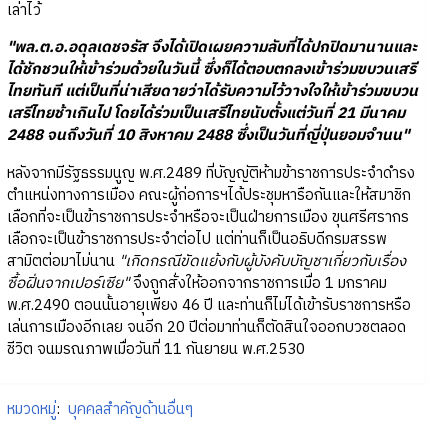
เล่าไว้
"พล.ต.อ.อดุลเดชจรัส จึงได้เปิดเผยความลับที่ได้ปกปิดมานานและ
ได้ชักชวนให้เข้าร่วมด้วยในวันนี้ ซึ่งก็ได้ตอบตกลงเข้าร่วมขบวนเสรี
ไทยทันที แต่เป็นที่น่าเสียดายว่าได้รับความไว้วางใจให้เข้าร่วมขบวน
เสรีไทยช้าเกินไป โดยได้ร่วมเป็นเสรีไทยนับตั้งแต่วันที่ 21 มีนาคม
2488 จนถึงวันที่ 10 สิงหาคม 2488 ซึ่งเป็นวันที่ญี่ปุ่นยอมจำนน"
หลังจากมีรัฐธรรมนูญ พ.ศ.2489 ที่บัญญัติห้ามข้าราชการประจำดำรง
ตำแหน่งทางการเมือง คณะผู้ก่อการฯได้ประชุมหารือกันและให้สมาชิก
เลือกที่จะเป็นข้าราชการประจำหรือจะเป็นฝ่ายการเมือง ขุนศรีศรากร
เลือกจะเป็นข้าราชการประจำต่อไป แต่ท่านก็เป็นอธิบดีกรมสรรพ
สามิตต่อมาไม่นาน
"เกิดกรณีขัดแย้งกับผู้บังคับบัญชาเกี่ยวกับเรื่อง
ซื้อฝิ่นจากเปอร์เซีย"
จึงถูกสั่งให้ออกจากราชการเมื่อ 1 มกราคม
พ.ศ.2490 ตอนนั้นอายุเพียง 46 ปี และท่านก็ไม่ได้เข้ารับราชการหรือ
เล่นการเมืองอีกเลย จนอีก 20 ปีต่อมาท่านก็ตัดสินใจออกบวชตลอด
ชีวิต จนมรณภาพเมื่อวันที่ 11 กันยายน พ.ศ.2530
หมวดหมู่
:
บุคคลสำคัญด้านอื่นๆ