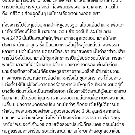
จึงใช้พานท้ายปืนพาบาเบลั่ม ตีศีรษะพระยาเสนาสงคราม และได้เกิด
การยิงกันขึ้น กระสุนถูกหน้าท้องพลตรีพระยาเสนาสงคราม แต่ไม่
ถึงแก่ชีวิต ) ส่วนจุดอื่นๆ ไม่มีการเลือดตกยางออกเลย"
ที่จริงการไปจับกุมตัวบุคคลสำคัญของรัฐบาลในวันยึดอำนาจ เพื่อเอา
มากักไว้ที่พระที่นั่งอนันตสมาคม ตอนเช้าของวันที่ 24 มิถุนายน
พ.ศ.2475 นั้นเป็นงานสำคัญที่พระยาทรงสุรเดชมอบหมายให้พระ
ประศาสน์พิทยายุทธ ซึ่งเป็นนายทหารชั้นผู้ใหญ่คนหนึ่งนำพลพรรค
หลายคนไปดำเนินการ แต่กรณีพระยาเสนาสงครามนั้นถ้าล่าช้าจะเสีย
การได้ จึงได้มอบหมายให้ขุนศรีศรากรเป็นผู้รับผิดชอบไปกับทหารและ
พลเรือนอาสาที่เข้าร่วมงานเปลี่ยนแปลงการปกครองเพียงไม่กี่คน
นายจ้อยที่กล่าวถึงนั้นก็คือราษฎรอาสาจากแปดริ้วที่เข้ามาช่วยงาน
ทางสายพลเรือน หลังการยึดอำนาจครั้งนั้น ขุนศรีศรากร ได้รับการ
แต่งตั้งให้เป็นผู้บังคับการกองร้อยทหารปืนใหญ่ ที่ 2 ที่หน่วยงานอยู่ที่
บางซื่อ ต่อมาได้ยศเป็นนายร้อยเอก เรื่องราวชีวิตงานที่ผู้คนอาจทราบ
ไม่มาก แต่เป็นเรื่องที่ขุนศรีศรากรเกือบตายนั้นเกิดขึ้นภายหลังจากวัน
เปลี่ยนแปลงการปกครองประมาณปีกว่าๆ คือก่อนวันปฏิบัติการยก
กำลังบุกพระนครของฝ่ายกบฏบวรเดชเพียง 3 วัน ขุนศรีศรากรกับ
นายทหารอีกท่านหนึ่งถูกสั่งให้ขึ้นไปที่จังหวัดนครราชสีมาเพื่อ
"เชิญ
เสด็จ"
พระองค์เจ้าบวรเดช เสด็จลงมาประทับที่พระนคร ตอนนั้นฝ่าย
กบฏเตรียมการพร้อม รอแต่เวลานัดหมายที่จะยกกำลังบุกลงมาล้อม