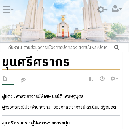
ขุนศรีศรากร
ผู้แต่ง : ศาสตราจารย์พิเศษ นรนิติ เศรษฐบุตร
ผู้ทรงคุณวุฒิประจำบทความ : รองศาสตราจารย์ ดร.นิยม รัฐอมฤต
ขุนศรีศรากร : ผู้ก่อการฯ ทหารหนุ่ม