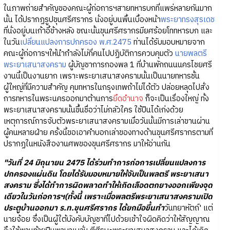
ในภาพถ่ายสำคัญของคณะผู้ก่อการฯสายทหารบกที่แพร่หลายกันมาก
นั้น ได้ปรากฏรูปขุนศรีศรากร นั่งอยู่บนพื้นเบื้องหน้า
พระยาทรงสุรเดช
ที่นั่งอยู่บนเก้าอี้ข้างหลัง ขณะนั้นขุนศรีศรากรมียศร้อยโททหารบก และ
ในวัน
เปลี่ยนแปลงการปกครอง พ.ศ.2475
ท่านได้รับมอบหมายจาก
คณะผู้ก่อการฯให้นำกำลังไม่กี่คนไปปฏิบัติการควบคุมตัว
นายพลตรี
พระยาเสนาสงคราม
ผู้บัญชาการกองพล 1 ที่บ้านพักถนนนครไชยศรี
งานนี้เป็นงานยาก เพราะพระยาเสนาสงครามนั้นเป็นนายทหารชั้น
ผู้ใหญ่ที่มีความสำคัญ คุมทหารในกรุงเทพถ้าไม่ได้ตัว ปล่อยหลุดไปสั่ง
การทหารในพระนครออกมาต้านการ
ยึดอำนาจ
ก็จะเป็นเรื่องใหญ่ ทั้ง
พระยาเสนาสงครามนั้นขึ้นชื่อว่าไม่กลัวใคร ใช้ปืนได้เก่งด้วย
เหตุการณ์การจับตัวพระยาเสนาสงครามเมื่อวันนั้นมีการเล่าขานผ่าน
ผู้คนหลายฝ่าย ครั้งนี้ขอเอาคำบอกเล่าของทางด้านขุนศรีศรากรตามที่
ปรากฏในหนังสืองานศพของขุนศรีศรากร มาให้อ่านกัน
"วันที่ 24 มิถุนายน 2475 ได้ร่วมทำการก่อการเปลี่ยนแปลงการ
ปกครองแผ่นดิน โดยได้รับมอบหมายให้จับเป็นพลตรี พระยาเสนา
สงคราม ซึ่งได้ทำการผิดพลาดทำให้เกิดเลือดตกยางออกเพียงจุด
เดียวในวันก่อการฯ(ทั้งนี้ เพราะเมื่อพลตรีพระยาเสนาสงครามเปิด
ประตูบ้านออกมา ร.ท.ขุนศรีศรากร ได้ยกมือขึ้นทำ
วันทยาหัตถ์' แต่
นายจ้อย ซึ่งเป็นผู้ใต้บังคับบัญชาที่ไปด้วยเข้าใจผิดคิดว่าให้สัญญาณ