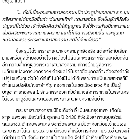
เหตุเอาไว้ว่า
“... ทั้งนี้เมื่อพระยาเสนาสงครามเปิดประตูบ้านออกมา ร.ท.ขุน
ศรีศรากรได้ยกมือขึ้นทำ ‘วันทยาหัตถ์’ แต่นายจ้อย ซึ่งเป็นผู้ใต้บังคับ
บัญชาที่ไปด้วย เข้าใจผิดคิดว่าให้สัญญาณ จึงใช้พานท้ายปืนพาราแบ
ลั่มตีศรีษะพระยาเสนาสงคราม และได้เกิดการยิงกันขึ้น กระสุนถูก
หน้าท้องพลตรีพระยาเสนาสงคราม แต่ไม่ถึงแก่ชีวิต”
จึงสรุปได้ว่าพระยาเสนาสงครามถูกยิงจริง แต่จะถึงกับเรียก
มายิงหรือถูกดักยิงอย่างไร คงต้องไปสืบเสาะวิเคราะห์รายละเอียดกัน
อีก ความสำคัญของพระยาเสนาสงคราม ที่ทางฝ่ายผู้ก่อการ
เปลี่ยนแปลงการปกครองฯ กำหนดไว้ในรายชื่อบุคคลที่จะต้องส่งกำลัง
ไปจู่โจมจับกุมตัวให้ได้ทันที ไม่ให้หนีไปได้ ก็เพราะท่านเป็นนายทหารที่มี
ตำแหน่งบังคับบัญชาสำคัญ กองทหารในเขตเมืองหลวง คือ เป็นผู้
บัญชาการกองพล 1 รักษาพระองค์ ที่มีอำนาจสั่งการทหารในพระนคร
ได้จริง มาดูชีวิตและงานของพระยาเสนาสงครามกันบ้าง
พระยาเสนาสงครามมีชื่อเดิมว่า อี๋ เป็นคนกรุงเทพฯ เกิดใน
สกุล นพวงศ์ เมื่อวันที่ 1 ตุลาคม ปี 2430 ที่วังเชิงสะพานอุบลรัตน์
ถนนราชินี อำเภอพระนคร จังหวัดพระนคร มีบิดาคือหม่อมเจ้าอบเชย
และมารดาได้แก่ ม.ร.ว.สวาสดิ์ทรวง สำหรับการศึกษา ม.ร.ว.อี๋ นพวงศ์
ได้เข้าไปอยู่ในวังกับมารดาเมื่อตอนเด็ก จึงได้เข้าเรียนที่โรงเรียนพระ