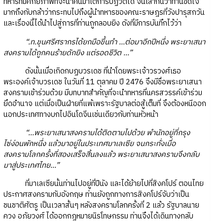
ทหารที่มีศักยภาพที่จะนำคนมาโต้การปฏิวัติได้ จนเล่ากันว่าท่านขัดใจ
มากถึงกับกล้าว่ากระทบไปถึงผู้นำทหารของคณะราษฎรที่วังปารุสกวัน
และเรื่องนี้ได้นำไปสู่การที่ท่านถูกลอบยิง ดังที่มีการบันทึกไว้ว่า
“.ท.ขุนศรีศรากรได้ยกมือขึ้นทำ ...ต่อมาอีกปีหนึ่ง พระยาเสนา
สงครามได้ถูกคนร้ายดักยิง แต่รอดชีวิต ...”
ดังนั้นเมื่อเกิดกบฏบวรเดช ที่นำโดยพระเจ้าวรวงศ์เธอ
พระองค์เจ้าบวรเดช ในวันที่ 11 ตุลาคม ปี 2476 จึงมีชื่อพระยาเสนา
สงครามเข้าร่วมด้วย มีบทบาทสำคัญที่จะนำทหารที่นครสวรรค์เข้าร่วม
ยึดอำนาจ แต่เมื่อเป็นฝ่ายที่แพ้เพราะรัฐบาลต่อสู้เต็มที่ จึงต้องหนีออก
นอกประเทศทางบกไปอินโดจีนเช่นเดียวกับท่านหัวหน้า
“...พระยาเสนาสงครามได้ติดตามไปด้วย พำนักอยู่ที่กรุง
ไซ่ง่อนพักหนึ่ง แล้วมาอยู่ในประเทศมาเลเซีย จนกระทั่งเมื่อ
สงครามโลกครั้งที่สองเสร็จสิ้นลงแล้ว พระยาเสนาสงครามจึงกลับ
มาสู่ประเทศไทย...”
ที่มาเลเซียนั้นท่านไปอยู่ที่ปีนัง และได้ย้ายไปที่สิงคโปร์ ตอนไทย
ประกาศสงครามกับอังกฤษ ท่านยังถูกทางการสิงคโปร์จับว่าเป็น
ชนชาติศัตรู เป็นเวลาสั้นๆ หลังสงครามโลกครั้งที่ 2 แล้ว รัฐบาลนาย
ควง อภัยวงศ์ ได้ออกกฎหมายนิรโทษกรรม ท่านจึงได้เดินทางกลับ