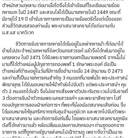
ตำหนักสวนกุหลาบ ต่อมาเมื่อโตจึงได้เข้าเรียนที่โรงเรียนนายร้อย
ทหารบก ในปี 2447 และสอบไล่ได้เป็นนายทหารในปี 2449 ขณะที่
มีอายุได้ 19 ปี เข้ารับราชการทหารเป็นนายร้อยตรีตั้งแต่เบื้องแรก
ส่วนชีวิตสมรสของท่านนั้น พระยาเสนาสงครามได้แต่งงานกับ
น.ส.แส นาควิเวก
ชีวิตการรับราชการทหารได้เริ่มอยู่ในเหล่าทหารม้า ที่ต่อมาได้
ย้ายไปประจำหน่วยทหารที่จังหวัดนครสวรรค์ แล้วจึงได้กลับมาอยู่ใน
นครหลวง ในปี 2471 ได้รับพระราชทานยศเป็นนายพลตรี จากนั้นไม่
นานก็ได้ตำแหน่งผู้บัญชาการกองพลที่ 1 รักษาพระองค์ อันเป็น
ตำแหน่งที่ดำรงอยู่ในวันที่มีการยึดอำนาจเมื่อ 24 มิถุนายน ปี 2475
และท่านก็เป็นนายทหารคนสำคัญ 3 คนแรกที่นายพันโท พระประศาสน์
พิทยายุทธ ได้รับมอบหมายให้นำกำลังไปจับตัว แต่พระประศาสน์ฯ คุม
ตัว 2 คนแรกได้แล้ว จึงไม่อยากเสี่ยงพาตัวประกันตระเวนไปจับรายที่
3 ต้องการรีบนำตัวกรมพระนครสวรรค์ฯ และพระยาสีหราชฯ ไปที่
กองบัญชาการของฝ่ายก่อการฯ ที่พระที่นั่งอนันตสมาคมเสียก่อน จึง
ได้มอบหมายให้ขุนศรีศรากรกับขุนจำนงภูมิเวท และพวกไปจับตัวพระ
ยาเสนาสงคราม และเกิดการยิงกันขึ้น โดยพระยาเสนาสงครามถูกยิง
ดังที่ได้กล่าวมาแล้ว หลังเปลี่ยนแปลงการปกครองฯ ท่านถูกออกจาก
ราชการ แต่ก็ถูกทางรัฐบาลส่งคนไปเฝ้าตามดู เพราะถือว่าเป็นนาย