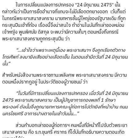
ในการเปลี่ยนแปลงการปกครอง “24 มิถุนายน 2475” นั้น
กล่าวกันว่าเป็นการยึดอำนาจที่แทบจะไม่มีเลือดตกยางออก เว้นก็แต่
ในกรณีพระยาเสนาสงคราม นายทหารชั้นผู้ใหญ่ของรัฐบาลเดิม ที่ถูก
กระสุนปืนเข้าที่ท้อง เรื่องนี้จึงน่าสนใจ ถ้าอ่านในบันทึกเล่าของหม่อม
เจ้าหญิง พูนพิศมัย ดิสกุล จะพบว่ามีความสั้นๆ ตอนหนึ่งถึงกรณี
พระยาเสนาสงครามถูกกระสุนปืน ว่า
“...เข้าใจว่าเพราะเหตุนี้เอง พระยาเสนาฯ จึงถูกเรียกตัวทาง
โทรศัพท์ ลงมายิงเสียอย่างเลือดเย็น ในตอนเช้ามืดวันที่ 24 มิถุนายน
นั้น”
สำหรับหนังสืองานพระราชทานเพลิงศพ พระยาเสนาสงคราม มีความ
ตอนหนึ่งปรากฏอยู่ ในประวัติของผู้วายชนม์ ว่า
“ในวันที่มีการเปลี่ยนแปลงการปกครอง เมื่อวันที่ 24 มิถุนายน
2475 พระยาเสนาสงคราม เป็นผู้บัญชาการกองพลที่ 1 รักษา
พระองค์ ดังนั้นจึงถูกนายทหารคณะผู้ก่อการไปดักยิงที่หน้าบ้าน ถนน
นครไชยศรี อาการปางตายในเช้าวันนั้น...”
ส่วนคำบอกเล่าของผู้ก่อการฯ คนหนึ่งที่มีหน้าที่ไปจับตัวพระยา
เสนาสงคราม คือ ร.ท.ขุนศรี ศรากร ที่ได้บันทึกอธิบายความตอนเกิด