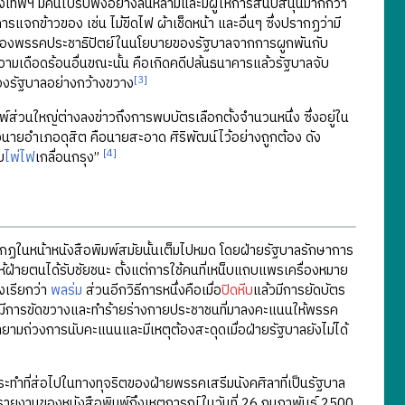
พฯ มีคนไปรับฟังอย่างล้นหลามและมีผู้ให้การสนับสนุนมากกว่า
จกข้าวของ เช่น ไม้ขีดไฟ ผ้าเช็ดหน้า และอื่นๆ ซึ่งปรากฏว่ามี
ของพรรคประชาธิปัตย์ในนโยบายของรัฐบาลจากการผูกพันกับ
เดือดร้อนอื่นขณะนั้น คือเกิดคดีปล้นธนาคารแล้วรัฐบาลจับ
[3]
งรัฐบาลอย่างกว้างขวาง
อพิมพ์ส่วนใหญ่ต่างลงข่าวถึงการพบบัตรเลือกตั้งจำนวนหนึ่ง ซึ่งอยู่ใน
ายอำเภอดุสิต คือนายสะอาด ศิริพัฒน์ไว้อย่างถูกต้อง ดัง
[4]
บ
ไพ่ไฟ
เกลื่อนกรุง”
รากฏในหน้าหนังสือพิมพ์สมัยนั้นเต็มไปหมด โดยฝ่ายรัฐบาลรักษาการ
ห้ฝ่ายตนได้รับชัยชนะ ตั้งแต่การใช้คนที่เหน็บแถบแพรเครื่องหมาย
งเรียกว่า
พลร่ม
ส่วนอีกวิธีการหนึ่งคือเมื่อ
ปิดหีบ
แล้วมีการยัดบัตร
มีการขัดขวางและทำร้ายร่างกายประชาชนที่มาลงคะแนนให้พรรค
ามถ่วงการนับคะแนนและมีเหตุต้องสะดุดเมื่อฝ่ายรัฐบาลยังไม่ได้
กระทำที่ส่อไปในทางทุจริตของฝ่ายพรรคเสรีมนังคศิลาที่เป็นรัฐบาล
รรายงานของหนังสือพิมพ์ถึงเหตุการณ์ในวันที่ 26 กุมภาพันธ์ 2500