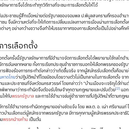
ลรักษาการจึงได้กระทำทุกวิถีทางที่จะชนะการเลือกตั้งให้ได้
นประชาชนรู้สึกเบื่อหน่ายต่อรัฐบาลของจอมพล ป.พิบูลสงครามที่ครองอำน
าชน จึงมีความหวังที่จะให้เกิดการเปลี่ยนแปลงทางการเมืองผ่านการเลือกตั้ง
อต่างๆ อย่างกว้างขวางจึงทำให้บรรยากาศของการเลือกตั้งเป็นไปอย่างคึกค
การเลือกตั้ง
อกตั้งครั้งนี้รัฐบาลรักษาการที่มีอำนาจจัดการเลือกตั้งได้พยายามใช้กลไกอำ
ธีการอันหลากหลาย ทั้งการเรียกประชุมข้าราชการบอกให้เลือกพรรคของรัฐ
ีการฟ้องร้องการกระทำดังกล่าวว่าเกิดขึ้นจริง จากผู้สมัครรับเลือกตั้งคือน
มหาดไทย
ว่าปฏิบัติหน้าที่โดยมิชอบโดยวางตัวไม่เป็นกลางในการเลือกตั้ง จา
บ้านและประชาชนที่จังหวัดนครสวรรค์ โดยกล่าวว่า “บ้านเมืองจะเจริญได้ท่าน
[2]
าลพิพากษาว่ากระทำผิดจึงต้องรับโทษจำคุกตามกฎหมายและปรับด้วย
นอกจา
นให้กับ
พรรครัฐบาล
และการใช้อำนาจข่มขู่ข้าราชการที่ปฏิบัติหน้าที่ตามกฎหม
มีการใช้อำนาจกระทำผิดกฎหมายอย่างชัดแจ้ง โดย พล.ต. อ. เผ่า ศรียานนท์ ได
ห้ชาวบ้านเลือกแต่ผู้สมัครจากพรรครัฐบาล มีการคุกคามผู้สมัครพรรคประชาธิป
าม
พรรคฝ่ายค้าน
เป็นต้น