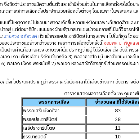
าก จึงถือว่าประชาชนมีความตื่นตัวและเข้ามีส่วนร่วมในการเลือกตั้งครั้งนี้อ
เกตการณ์การเลือกตั้งประจำหน่วยเลือกตั้งต่างๆ โดยเฉพาะในพระนคร และไ
แนนที่มีเหตุการณ์ไม่ชอบมาพากลเกิดขึ้นหลายแห่งโดยเฉพาะที่เขตดุสิตแล
งนำอยู่ แต่ต่อมาก็มีคะแนนของฝ่ายรัฐบาลมาแซงนำจนกลายที่เป็นที่วิจารณ
นะ
นายควง อภัยวงศ์
หัวหน้าพรรคประชาธิปัตย์ในกรุงเทพฯ ไปในที่สุด โดยผ
ใจของประชาชนอย่างกว้างขวาง เพราะการเลือกตั้งครั้งนี้
จอมพล ป. พิบูลส
ี่เป็นฝ่ายค้านคือนายควง อภัยวงศ์นั้น ปรากฏว่ามีผู้ได้รับเลือกตั้ง ดังนี้ พร
เอก เภา เพียรเลิศ บริภัณฑ์ยุทธกิจ 3) พลอากาศโท มุนี มหาสันทนะ เวชยัน
 6) พลเอก มังกร พรหมโยธี 7) พลเอก หลวงสวัสดิ์สรยุทธ์ ส่วนพรรคประชาธิป
อกตั้งทั่วประเทศปรากฏว่าพรรคเสรีมนังคศิลาได้เสียงข้างมาก ดังตารางต่อไ
ตารางแสดงผลการเลือกตั้ง 26 กุมภาพั
พรรคการเมือง
จำนวนสส.ที่ได้รับเลือ
พรรคเสรีมนังคศิลา
83
พรรคประชาธิปัตย์
28
เสรีประชาธิปไตย
11
ธรรมาธิปัตย์
10