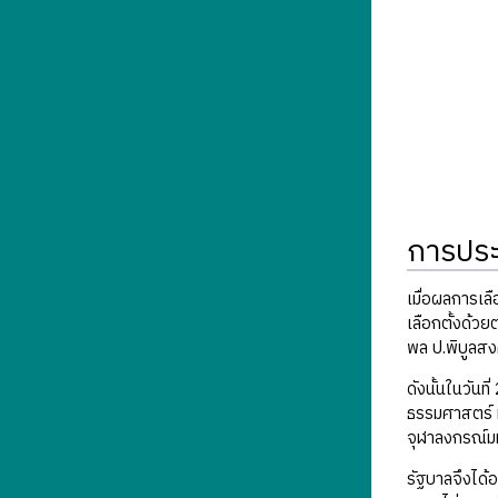
การประ
เมื่อผลการเล
เลือกตั้งด้ว
พล ป.พิบูลสง
ดังนั้นในวันท
ธรรมศาสตร์ ม
จุฬาลงกรณ์มห
รัฐบาลจึงได้