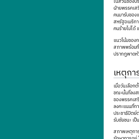
ในส่วนของบร
ฝ่ายพรรคเสรี
คนมารับของแ
สหรัฐอเมริกา
คนร้ายไม่ได้
แนวโน้มของการ
สภาพพร้อมที่
ปรากฏพาดหัวข
เหตุการ
เมื่อวันเลือ
ขณะนั้นที่ลง
ของพรรคเสรีม
ลงคะแนนที่กา
ประชาธิปัตย
รับชัยชนะ เป็
สภาพเหตุการณ
รักษาการอยู่