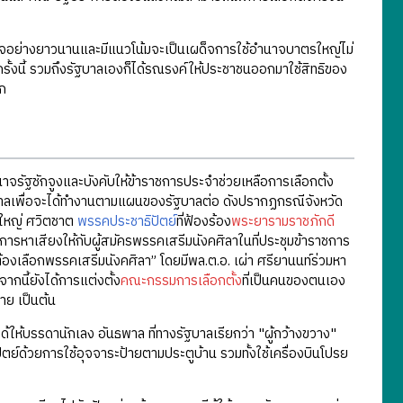
าจอย่างยาวนานและมีแนวโน้มจะเป็นเผด็จการใช้อำนาจบาตรใหญ่ไม่
ครั้งนี้ รวมถึงรัฐบาลเองก็ได้รณรงค์ให้ประชาชนออกมาใช้สิทธิของ
ัก
นาจรัฐชักจูงและบังคับให้ข้าราชการประจำช่วยเหลือการเลือกตั้ง
บาลเพื่อจะได้ทำงานตามแผนของรัฐบาลต่อ ดังปรากฏกรณีจังหวัด
ายใหญ่ ศวิตชาต
พรรคประชาธิปัตย์
ที่ฟ้องร้อง
พระยารามราชภักดี
กการหาเสียงให้กับผู้สมัครพรรคเสรีมนังคศิลาในที่ประชุมข้าราชการ
ต้องเลือกพรรคเสรีมนังคศิลา” โดยมีพล.ต.อ. เผ่า ศรียานนท์ร่วมหา
กนี้ยังได้การแต่งตั้ง
คณะกรรมการเลือกตั้ง
ที่เป็นคนของตนเอง
าย เป็นต้น
้ให้บรรดานักเลง อันธพาล ที่ทางรัฐบาลเรียกว่า "ผู้กว้างขวาง"
ัตย์ด้วยการใช้อุจจาระป้ายตามประตูบ้าน รวมทั้งใช้เครื่องบินโปรย