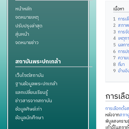
หน้าหลัก
เนื้อหา
จดหมายเหตุ
1
การเล
ปรับปรุงล่าสุด
2
สภาพท
3
การจั
สุ่มหน้า
4
เหตุกา
จดหมายข่าว
5
ผลการ
6
การปร
7
ความแ
สถาบันพระปกเกล้า
8
ที่มา
9
อ้างอิ
เว็บไซต์สถาบัน
ฐานข้อมูลพระปกเกล้า
แลกเปลี่ยนเรียนรู้
การเลื
ข่าวสารจากสถาบัน
การเลือกตั้
ข้อมูลศิษย์เก่า
หลังจาก
สภาผ
ข้อมูลนักศึกษา
พิบูลสงคราม|จ
เก้าอี้ในสภาท