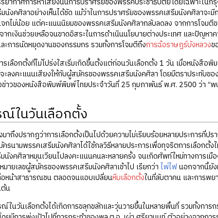
รยากาศการหาเสียงนั้นการปราศรัยของพรรคประชาธิปัตย์โดยเฉพาะในกรุงเท
มนังคศิลาอย่างเห็นได้ชัด แม้ว่าในการปราศรัยของพรรคเสรีมนังคศิลาจะมีการแ
จกไม่น้อย แต่คะแนนนิยมของพรรคเสรีมนังคศิลากลับลดลง จากการโจมตี
จากเงินช่วยเหลือจนขาดอิสระในการดำเนินนโยบายต่างประเทศ และปัญหาความ
 และการนัดหยุดงานของกรรมกร รวมทั้งการโจมตีถึง
การฉ้อราษฎร์บังหลวง
ขอ
เลือกตั้งที่ไม่โปร่งใสเริ่มเกิดขึ้นตั้งแต่ก่อนวันเลือกตั้ง 1 วัน เมื่อหนังสื
จะลงคะแนนเสียงให้กับผู้สมัครของพรรคเสรีมนังคศิลา โดยมีตราประทับของน
่าวของหนังสือพิมพ์พิมพ์ไทยประจำวันที่ 25 กุมภาพันธ์ พ.ศ. 2500 ว่า “พ
ณ์ในวันเลือกตั้ง
กตั้งมาถึงปรากฏว่าการเลือกตั้งเป็นไปด้วยความไม่เรียบร้อยหลายประการที่ป
สมัครนามพรรคเสรีมนังคศิลาได้ใช้กลวิธีหลายประการเพื่อทุจริตการเลือกตั้งใ
นังคศิลาหมุนเวียนไปลงคะแนนคนละหลายครั้ง จนเกิดศัพท์ใหม่ทางการเมือ
หมายเลขผู้สมัครของพรรคเสรีมนังคศิลาเข้าไป เรียกว่า
ไพ่ไฟ
นอกจากนี้ยัง
์ต่อหน้าสาธารณชน ตลอดจนแอบเปลี่ยน
หีบเลือกตั้ง
ในที่ลับตาคน และการพยาย
นต้น
์ในวันเลือกตั้งได้เกิดการขลุกขลักและวุ่นวายขึ้นในหลายพื้นที่ รวมทั้งการ
 โดยมีการพุ่งเป้าไปที่การกระทำของพล.ต.อ. เผ่า ศรียานนท์ ตัวอย่างจากกา