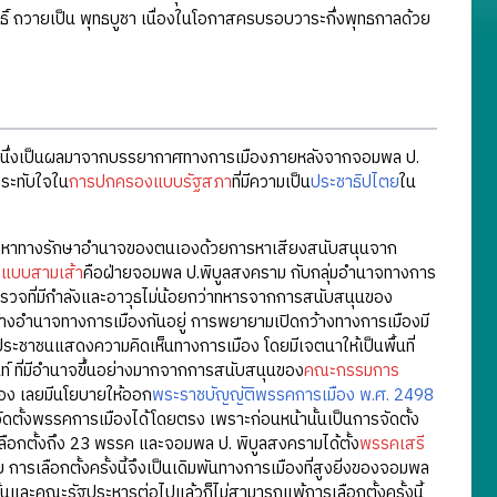
สุทธิ์ ถวายเป็น พุทธบูชา เนื่องในโอกาสครบรอบวาระกึ่งพุทธกาลด้วย
่วนหนึ่งเป็นผลมาจากบรรยากาศทางการเมืองภายหลังจากจอมพล ป.
ระทับใจใน
การปกครองแบบรัฐสภา
ที่มีความเป็น
ประชาธิปไตย
ใน
ามจะหาทางรักษาอำนาจของตนเองด้วยการหาเสียงสนับสนุนจาก
งแบบสามเส้า
คือฝ่ายจอมพล ป.พิบูลสงคราม กับกลุ่มอำนาจทางการ
ำรวจที่มีกำลังและอาวุธไม่น้อยกว่าทหารจากการสนับสนุนของ
สร้างอำนาจทางการเมืองกันอยู่ การพยายามเปิดกว้างทางการเมืองมี
้ประชาชนแสดงความคิดเห็นทางการเมือง โดยมีเจตนาให้เป็นพื้นที่
์ ที่มีอำนาจขึ้นอย่างมากจากการสนับสนุนของ
คณะกรรมการ
อง เลยมีนโยบายให้ออก
พระราชบัญญัติพรรคการเมือง พ.ศ. 2498
ัดตั้งพรรคการเมืองได้โดยตรง เพราะก่อนหน้านั้นเป็นการจัดตั้ง
เลือกตั้งถึง 23 พรรค และจอมพล ป. พิบูลสงครามได้ตั้ง
พรรคเสรี
รเลือกตั้งครั้งนี้จึงเป็นเดิมพันทางการเมืองที่สูงยิ่งของจอมพล
ละคณะรัฐประหารต่อไปแล้วก็ไม่สามารถแพ้การเลือกตั้งครั้งนี้