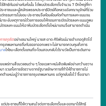
ทธิกันอย่างคับคั่งนั้น ได้พบบัตรเลือกตั้งจำนวน 7 ปึกใหญ่ที่กา
ประชาชนและผู้สมัครพรรคประชาธิปัตย์คือหลวงอังคณานุรักษ์ที่ร่วม
แต่กรรมการไม่ยอม ประชาชนจึงห้อมล้อมคัดค้านการลงคะแนนจน
งได้มาระงับเหตุการณ์ด้วยการยอมให้กรรมการเปิดบัตรลงคะแนนดูพบ
่งมีบัตรลงคะแนนให้เอาหีบบัตรเลือกตั้งใหม่มาแทนจึงสามารถดำเนิน
ด
การทุจริต
อย่างขนานใหญ่ นายสะอาด ศิริพัฒน์นายอำเภอดุสิตได้
ราชการกรุเทพมหานครถึงกับขอลาออกเพราะไม่สามารถควบคุมสั่งการ
ฐบาล
ให้ชนะเลือกตั้งแทนที่จะโดนสอบกลับได้รางวัลเป็นการเดินทาง
ูกเผยแพร่ทางสื่อมวลชนต่าง ๆ โดยเฉพาะหนังสือพิมพ์อย่างกว้างขวาง
า รวมทั้งการขัดขวางจากรัฐบาลรักษาการที่ทำให้ข้าราชการไม่
กตำแหน่งผู้ว่าราชการกรุงเทพมหานคร แต่ถูกยับยั้งไว้ ซึ่งเขามา
ตาม แต่ประชาชนก็ให้ความสนใจต่อการเลือกตั้งและออกมาใช้สิทธิ