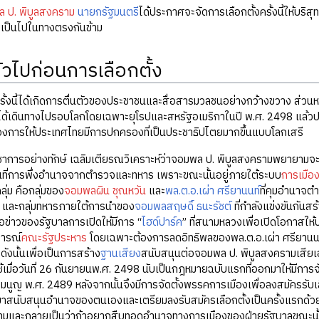
 ป. พิบูลสงคราม
นายกรัฐมนตรี
ได้ประกาศจะจัดการเลือกตั้งครั้งนี้ให้บริ
เป็นไปในทางตรงกันข้าม
่วไปก่อนการเลือกตั้ง
ครั้งนี้ได้เกิดการตื่นตัวของประชาชนและสื่อสารมวลชนอย่างกว้างขวาง ส
ได้เดินทางไปรอบโลกโดยเฉพาะยุโรปและสหรัฐอเมริกาในปี พ.ศ. 2498 แล้วป
้องการให้ประเทศไทยมีการปกครองที่เป็นประชาธิปไตยมากขึ้นแบบโลกเสรี
วิชาการอย่างทักษ์ เฉลิมเตียรณวิเคราะห์ว่าจอมพล ป. พิบูลสงครามพยาย
ที่การพึ่งอำนาจจากตำรวจและทหาร เพราะขณะนั้นอยู่ภายใต้ระบบ
การเมือ
ุ่ม คือกลุ่มของ
จอมพลผิน ชุณหวัน
และ
พล.ต.อ.เผ่า ศรียานนท์
ที่คุมอำนาจต
า และกลุ่มทหารภายใต้การนำของ
จอมพลสฤษดิ์ ธนะรัชต์
ที่กำลังแข่งขันกัน
ื่อข่าวของรัฐบาลการเปิดให้มีการ “
ไฮด์ปาร์ค
” ที่สนามหลวงเพื่อเปิดโอกาสให
จารณ์
คณะรัฐประหาร
โดยเฉพาะต้องการลดอิทธิพลของพล.ต.อ.เผ่า ศรียานนท
ดังนั้นเพื่อเป็นการสร้าง
ฐานเสียง
สนับสนุนต่อจอมพล ป. พิบูลสงครามเสียเ
เมื่อวันที่ 26 กันยายนพ.ศ. 2498 นับเป็นกฎหมายฉบับแรกที่ออกมาให้มีการจ
รมนูญ พ.ศ. 2489 หลังจากนั้นจึงมีการจัดตั้งพรรคการเมืองเพื่อลงสมัครรับ
นมาสนับสนุนอำนาจของตนเองและเตรียมลงรับสมัครเลือกตั้งเป็นครั้งแรกด้วย กา
ามและกลายเป็นว่าถ้าอยากสืบทอดอำนาจทางการเมืองของฝ่ายรัฐบาลขณะนั้นแ