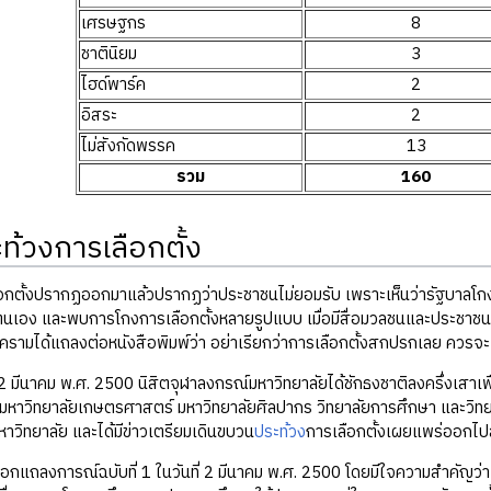
เศรษฐกร
8
ชาตินิยม
3
ไฮด์พาร์ค
2
อิสระ
2
ไม่สังกัดพรรค
13
รวม
160
ท้วงการเลือกตั้ง
ือกตั้งปรากฏออกมาแล้วปรากฏว่าประชาชนไม่ยอมรับ เพราะเห็นว่ารัฐบาลโกงกา
ยตนเอง และพบการโกงการเลือกตั้งหลายรูปแบบ เมื่อมีสื่อมวลชนและประชาชนปร
ครามได้แถลงต่อหนังสือพิมพ์ว่า อย่าเรียกว่าการเลือกตั้งสกปรกเลย ควรจะเรี
ี่ 2 มีนาคม พ.ศ. 2500 นิสิตจุฬาลงกรณ์มหาวิทยาลัยได้ชักธงชาติลงครึ่งเสาเพ
หาวิทยาลัยเกษตรศาสตร์ มหาวิทยาลัยศิลปากร วิทยาลัยการศึกษา และวิทยาลั
าวิทยาลัย และได้มีข่าวเตรียมเดินขบวน
ประท้วง
การเลือกตั้งเผยแพร่ออกไปส
ออกแถลงการณ์ฉบับที่ 1 ในวันที่ 2 มีนาคม พ.ศ. 2500 โดยมีใจความสำคัญว