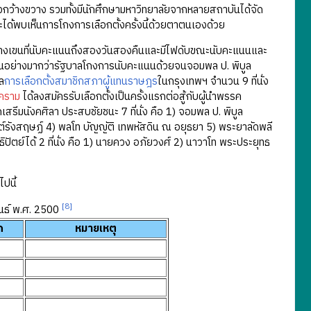
ย่างกว้างขวาง รวมทั้งมีนักศึกษามหาวิทยาลัยจากหลายสถาบันได้จัด
ด้พบเห็นการโกงการเลือกตั้งครั้งนี้ด้วยตาตนเองด้วย
ะบางเขนที่นับคะแนนถึงสองวันสองคืนและมีไฟดับขณะนับคะแนนและ
์กันอย่างมากว่ารัฐบาลโกงการนับคะแนนด้วยจนจอมพล ป. พิบูล
ล
การเลือกตั้งสมาชิกสภาผู้แทนราษฎร
ในกรุงเทพฯ จำนวน 9 ที่นั่ง
งคราม
ได้ลงสมัครรับเลือกตั้งเป็นครั้งแรกต่อสู้กับผู้นำพรรค
รคเสรีมนังคศิลา ประสบชัยชนะ 7 ที่นั่ง คือ 1) จอมพล ป. พิบูล
ต์รังสฤษฏ์ 4) พลโท บัญญัติ เทพหัสดิน ณ อยุธยา 5) พระยาลัดพลี
ัตย์ได้ 2 ที่นั่ง คือ 1) นายควง อภัยวงศ์ 2) นาวาโท พระประยุทธ
ปนี้
[8]
นธ์ พ.ศ. 2500
ก
หมายเหตุ