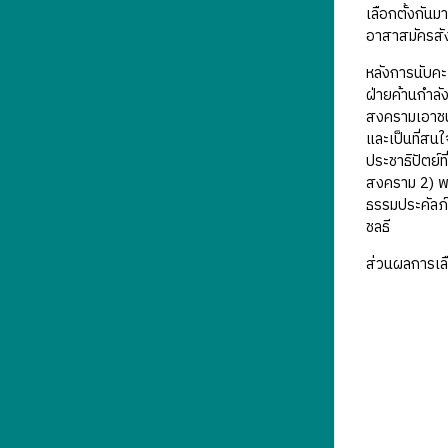
เลือกตั้งกันม
อาสาสมัครสัง
หลังการนับคะ
ฝ่ายค้านกำลั
สงครามเอาช
และเป็นที่สน
ประชาธิปัตย์ท
สงคราม 2) พล
ธรรมประคัลภ์
ชลธี
ส่วนผลการเลื