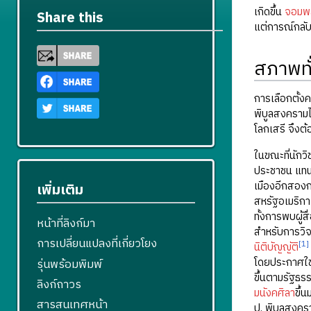
เกิดขึ้น
จอมพล
Share this
แต่การณ์กลับ
สภาพทั
การเลือกตั้ง
พิบูลสงคราม
โลกเสรี จึงต
ในขณะที่นัก
ประชาชน แทน
เมืองอีกสองกล
เพิ่มเติม
สหรัฐอเมริก
ทั้งการพบผู้ส
หน้าที่ลิงก์มา
สำหรับการวิ
การเปลี่ยนแปลงที่เกี่ยวโยง
[1]
นิติบัญญัติ
โดยประกาศใช้
รุ่นพร้อมพิมพ์
ขึ้นตามรัฐธร
ลิงก์ถาวร
มนังคศิลา
ขึ้
สารสนเทศหน้า
ป. พิบูลสงคร