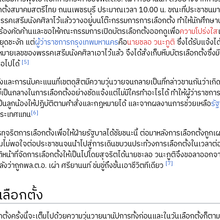
อกตั้งสมาคมสตรีไทย ถนนเพชรบุรี ประมาณเวลา 10.00 น. ขณะที่ประชาชนมาใช้สิ
พรรคเสรีมนังคศิลาไว้แล้ววางอยู่บนโต๊ะกรรมการการเลือกตั้ง ทำให้นักศึกษา
้องคัดค้านและขอให้คณะกรรมการเปิดบัตรเลือกตั้งออกดูเพื่อ
ความโปร่งใส
ยุดชะงัก แต่
ผู้ว่าราชการกรุงเทพมหานคร
คือ
นายชลอ วนะภูติ
ซึ่งได้รับแจ้
หมายเลขของพรรคเสรีมนังคศิลาเอาไว้แล้ว จึงได้สั่งเก็บหีบบัตรเลือกตั้งซึ
[5]
่อไปได้
ั้งและการนับคะแนนที่เขตดุสิตมีความวุ่นวายจนกลายเป็นที่กล่าวขานกันว่าเกิ
ี่ไม่เป็นกลางในการเลือกตั้งอย่างชัดแจ้งแต่ไม่มีใครทำอะไรได้ ทำให้ผู้ว่า
ป็นลูกน้องให้ปฏิบัติตามคำสั่งและกฎหมายได้ และจากผลงานการช่วยเหลือ
รั
[6]
ประเทศแทน
ทุจริตการเลือกตั้งเพื่อให้ฝ่ายรัฐบาลได้ชัยชนะนี้ ต่อมาหลังการเลือกตั้งถ
ไม่พอใจต่อประชาชนจนนำไปสู่การเดินขบวนประท้วงการเลือกตั้งในเวลาต่อม
ิหน้าที่จัดการเลือกตั้งให้เป็นไปโดยสุจริตได้นายชะลอ วนะภูติจึงขอลาออกจา
[7]
งว่าถูกพล.ต.อ. เผ่า ศรียานนท์ ข่มขู่ถึงขั้นเอาชีวิตทีเดียว
ลือกตั้ง
กตั้งครั้งนี้จะเต็มไปด้วยความวุ่นวายนานัปการทั้งก่อนและในวันเลือกตั้งก็