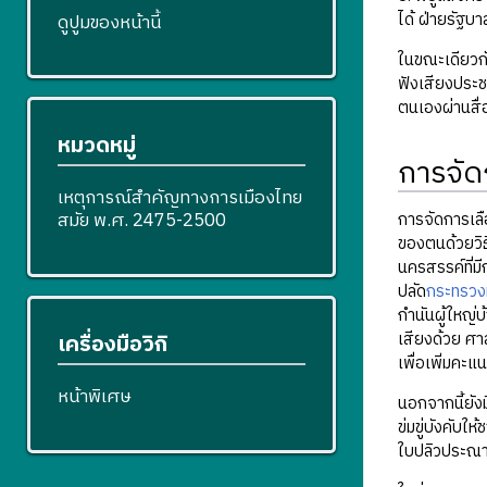
ได้ ฝ่ายรัฐบา
ดูปูมของหน้านี้
ในขณะเดียวกั
ฟังเสียงประช
ตนเองผ่านสื่
หมวดหมู่
การจัด
เหตุการณ์สำคัญทางการเมืองไทย
สมัย พ.ศ. 2475-2500
การจัดการเลื
ของตนด้วยวิ
นครสรรค์ที่ม
ปลัด
กระทรวง
กำนันผู้ใหญ่
เสียงด้วย ศ
เครื่องมือวิกิ
เพื่อเพิ่มคะแน
หน้าพิเศษ
นอกจากนี้ยัง
ข่มขู่บังคับใ
ใบปลิวประณ